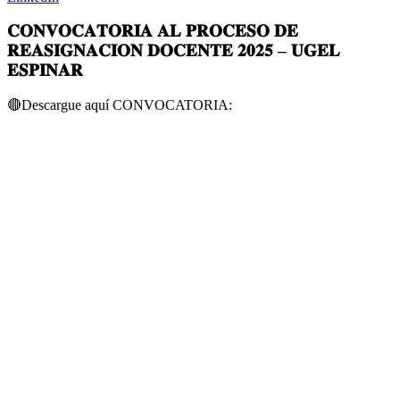
𝐂𝐎𝐍𝐕𝐎𝐂𝐀𝐓𝐎𝐑𝐈𝐀 𝐀𝐋 𝐏𝐑𝐎𝐂𝐄𝐒𝐎 𝐃𝐄
𝐑𝐄𝐀𝐒𝐈𝐆𝐍𝐀𝐂𝐈𝐎𝐍 𝐃𝐎𝐂𝐄𝐍𝐓𝐄 𝟐𝟎𝟐𝟓 – 𝐔𝐆𝐄𝐋
𝐄𝐒𝐏𝐈𝐍𝐀𝐑
🔴Descargue aquí CONVOCATORIA: