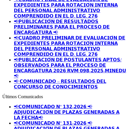
𝗘𝗫𝗣𝗘𝗗𝗜𝗘𝗡𝗧𝗘𝗦 𝗣𝗔𝗥𝗔 𝗥𝗢𝗧𝗔𝗖𝗜𝗢́𝗡 𝗜𝗡𝗧𝗘𝗥𝗡𝗔
𝗗𝗘𝗟 𝗣𝗘𝗥𝗦𝗢𝗡𝗔𝗟 𝗔𝗗𝗠𝗜𝗡𝗜𝗦𝗧𝗥𝗔𝗧𝗜𝗩𝗢
𝗖𝗢𝗠𝗣𝗥𝗘𝗡𝗗𝗜𝗗𝗢 𝗘𝗡 𝗘𝗟 𝗗. 𝗟𝗘𝗚. 𝟮𝟳𝟲
📢𝗣𝗨𝗕𝗟𝗜𝗖𝗔𝗖𝗜𝗢́𝗡 𝗗𝗘 𝗥𝗘𝗦𝗨𝗟𝗧𝗔𝗗𝗢𝗦
𝗣𝗥𝗘𝗟𝗜𝗠𝗜𝗡𝗔𝗥𝗘𝗦 𝗣𝗔𝗥𝗔 𝗘𝗟 𝗣𝗥𝗢𝗖𝗘𝗦𝗢 𝗗𝗘
𝗘𝗡𝗖𝗔𝗥𝗚𝗔𝗧𝗨𝗥𝗔 📢
📢𝗖𝗨𝗔𝗗𝗥𝗢 𝗣𝗥𝗘𝗟𝗜𝗠𝗜𝗡𝗔𝗥 𝗗𝗘 𝗘𝗩𝗔𝗟𝗨𝗔𝗖𝗜𝗢́𝗡 𝗗𝗘
𝗘𝗫𝗣𝗘𝗗𝗜𝗘𝗡𝗧𝗘𝗦 𝗣𝗔𝗥𝗔 𝗥𝗢𝗧𝗔𝗖𝗜𝗢́𝗡 𝗜𝗡𝗧𝗘𝗥𝗡𝗔
𝗗𝗘𝗟 𝗣𝗘𝗥𝗦𝗢𝗡𝗔𝗟 𝗔𝗗𝗠𝗜𝗡𝗜𝗦𝗧𝗥𝗔𝗧𝗜𝗩𝗢
𝗖𝗢𝗠𝗣𝗥𝗘𝗡𝗗𝗜𝗗𝗢 𝗘𝗡 𝗘𝗟 𝗗. 𝗟𝗘𝗚. 𝟮𝟳𝟲
📢𝗣𝗨𝗕𝗟𝗜𝗖𝗔𝗖𝗜𝗢́𝗡 𝗗𝗘 𝗣𝗢𝗦𝗧𝗨𝗟𝗔𝗡𝗧𝗘𝗦 𝗔𝗣𝗧𝗢𝗦/
𝗢𝗕𝗦𝗘𝗥𝗩𝗔𝗗𝗢𝗦 𝗣𝗔𝗥𝗔 𝗘𝗟 𝗣𝗥𝗢𝗖𝗘𝗦𝗢 𝗗𝗘
𝗘𝗡𝗖𝗔𝗥𝗚𝗔𝗧𝗨𝗥𝗔 𝟮𝟬𝟮𝟲 𝗥𝗩𝗠 𝟬𝟵𝟴-𝟮𝟬𝟮𝟱-𝗠𝗜𝗡𝗘𝗗𝗨
📢
📢 𝗖𝗢𝗠𝗨𝗡𝗜𝗖𝗔𝗗𝗢 – 𝗥𝗘𝗦𝗨𝗟𝗧𝗔𝗗𝗢𝗦 𝗗𝗘𝗟
𝗖𝗢𝗡𝗖𝗨𝗥𝗦𝗢 𝗗𝗘 𝗖𝗢𝗡𝗢𝗖𝗜𝗠𝗜𝗘𝗡𝗧𝗢𝗦
Últimos Comunicados
📢𝗖𝗢𝗠𝗨𝗡𝗜𝗖𝗔𝗗𝗢 𝗡° 𝟭𝟯𝟮-𝟮𝟬𝟮𝟲 📢
𝗔𝗗𝗝𝗨𝗗𝗜𝗖𝗔𝗖𝗜𝗢́𝗡 𝗗𝗘 𝗣𝗟𝗔𝗭𝗔𝗦 𝗚𝗘𝗡𝗘𝗥𝗔𝗗𝗔𝗦 𝗔
𝗟𝗔 𝗙𝗘𝗖𝗛𝗔📢
📢𝗖𝗢𝗠𝗨𝗡𝗜𝗖𝗔𝗗𝗢 𝗡° 𝟭𝟯𝟭-𝟮𝟬𝟮𝟲 📢
𝗔𝗗𝗝𝗨𝗗𝗜𝗖𝗔𝗖𝗜𝗢́𝗡 𝗗𝗘 𝗣𝗟𝗔𝗭𝗔𝗦 𝗚𝗘𝗡𝗘𝗥𝗔𝗗𝗔𝗦 𝗔