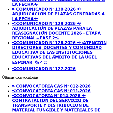
𝗟𝗔 𝗙𝗘𝗖𝗛𝗔📢
📢𝗖𝗢𝗠𝗨𝗡𝗜𝗖𝗔𝗗𝗢 𝗡° 𝟭𝟯𝟬-𝟮𝟬𝟮𝟲 📢
𝗔𝗗𝗝𝗨𝗗𝗜𝗖𝗔𝗖𝗜𝗢́𝗡 𝗗𝗘 𝗣𝗟𝗔𝗭𝗔𝗦 𝗚𝗘𝗡𝗘𝗥𝗔𝗗𝗔𝗦 𝗔
𝗟𝗔 𝗙𝗘𝗖𝗛𝗔📢
📢𝗖𝗢𝗠𝗨𝗡𝗜𝗖𝗔𝗗𝗢 𝗡° 𝟭𝟮𝟵-𝟮𝟬𝟮𝟲 📢
𝗔𝗗𝗝𝗨𝗗𝗜𝗖𝗔𝗖𝗜𝗢́𝗡 𝗗𝗘 𝗣𝗟𝗔𝗭𝗔𝗦 𝗣𝗔𝗥𝗔 𝗟𝗔
𝗥𝗘𝗔𝗦𝗜𝗚𝗡𝗔𝗖𝗜𝗢́𝗡 𝗗𝗢𝗖𝗘𝗡𝗧𝗘 𝟮𝟬𝟮𝟲 – 𝗘𝗧𝗔𝗣𝗔
𝗥𝗘𝗚𝗜𝗢𝗡𝗔𝗟 – 𝗙𝗔𝗦𝗘 𝟮📢
📢𝗖𝗢𝗠𝗨𝗡𝗜𝗖𝗔𝗗𝗢 𝗡° 𝟭𝟮𝟴-𝟮𝟬𝟮𝟲 📢 ¡𝗔𝗧𝗘𝗡𝗖𝗜𝗢́𝗡,
𝗗𝗜𝗥𝗘𝗖𝗧𝗢𝗥𝗘𝗦, 𝗗𝗢𝗖𝗘𝗡𝗧𝗘𝗦 𝗬 𝗖𝗢𝗠𝗨𝗡𝗜𝗗𝗔𝗗
𝗘𝗗𝗨𝗖𝗔𝗧𝗜𝗩𝗔 𝗗𝗘 𝗟𝗔𝗦 𝗜𝗡𝗦𝗧𝗜𝗧𝗨𝗖𝗜𝗢𝗡𝗘𝗦
𝗘𝗗𝗨𝗖𝗔𝗧𝗜𝗩𝗔𝗦 𝗗𝗘𝗟 𝗔́𝗠𝗕𝗜𝗧𝗢 𝗗𝗘 𝗟𝗔 𝗨𝗚𝗘𝗟
𝗘𝗦𝗣𝗜𝗡𝗔𝗥! 🎭🎶🎨
📢𝗖𝗢𝗠𝗨𝗡𝗜𝗖𝗔𝗗𝗢 𝗡° 𝟭𝟮𝟳-𝟮𝟬𝟮𝟲
Últimas Convocatorias
📢𝗖𝗢𝗡𝗩𝗢𝗖𝗔𝗧𝗢𝗥𝗜𝗔 𝗖𝗔𝗦 𝗡° 𝟬𝟭𝟮-𝟮𝟬𝟮𝟲
📢𝗖𝗢𝗡𝗩𝗢𝗖𝗔𝗧𝗢𝗥𝗜𝗔 𝗖𝗔𝗦 𝗡° 𝟬𝟭𝟭-𝟮𝟬𝟮𝟲
📢𝗖𝗢𝗡𝗩𝗢𝗖𝗔𝗧𝗢𝗥𝗜𝗔 𝗡° 𝟬𝟭𝟰-𝟮𝟬𝟮𝟲 📢
𝗖𝗢𝗡𝗧𝗥𝗔𝗧𝗔𝗖𝗜𝗢́𝗡 𝗗𝗘𝗟 𝗦𝗘𝗥𝗩𝗜𝗖𝗜𝗢 𝗗𝗘
𝗧𝗥𝗔𝗡𝗦𝗣𝗢𝗥𝗧𝗘 𝗬 𝗗𝗜𝗦𝗧𝗥𝗜𝗕𝗨𝗖𝗜𝗢𝗡 𝗗𝗘
𝗠𝗔𝗧𝗘𝗥𝗜𝗔𝗟 𝗙𝗨𝗡𝗚𝗜𝗕𝗟𝗘 𝗬 𝗠𝗔𝗧𝗘𝗥𝗜𝗔𝗟𝗘𝗦 𝗗𝗘