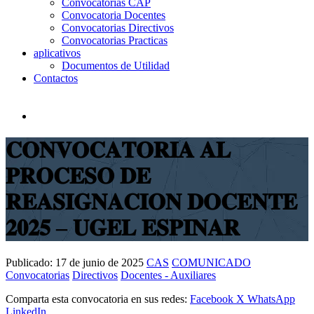
Convocatorias CAP
Convocatoria Docentes
Convocatorias Directivos
Convocatorias Practicas
aplicativos
Documentos de Utilidad
Contactos
𝐂𝐎𝐍𝐕𝐎𝐂𝐀𝐓𝐎𝐑𝐈𝐀 𝐀𝐋
𝐏𝐑𝐎𝐂𝐄𝐒𝐎 𝐃𝐄
𝐑𝐄𝐀𝐒𝐈𝐆𝐍𝐀𝐂𝐈𝐎𝐍 𝐃𝐎𝐂𝐄𝐍𝐓𝐄
𝟐𝟎𝟐𝟓 – 𝐔𝐆𝐄𝐋 𝐄𝐒𝐏𝐈𝐍𝐀𝐑
Publicado:
17 de junio de 2025
CAS
COMUNICADO
Convocatorias
Directivos
Docentes - Auxiliares
Comparta esta convocatoria en sus redes:
Facebook
X
WhatsApp
LinkedIn