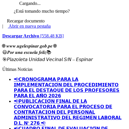
Cargando...
¿Está tomando mucho tiempo?
Recargar documento
|
Abrir en nueva pestaña
Descargar Archivo
[558.48 KB]
🌐
𝒘𝒘𝒘.𝒖𝒈𝒆𝒍𝒆𝒔𝒑𝒊𝒏𝒂𝒓.𝒈𝒐𝒃.𝒑𝒆
🌐
😃
𝑷𝒐𝒓 𝒖𝒏𝒂 𝒆𝒔𝒄𝒖𝒆𝒍𝒂 𝒇𝒆𝒍𝒊𝒛
📚
🎯
𝘗𝘭𝘢𝘻𝘰𝘭𝘦𝘵𝘢 𝘜𝘯𝘪𝘥𝘢𝘥 𝘝𝘦𝘤𝘪𝘯𝘢𝘭 𝘚/𝘕 – 𝘌𝘴𝘱𝘪𝘯𝘢𝘳
Últimas Noticias
📢𝗖𝗥𝗢𝗡𝗢𝗚𝗥𝗔𝗠𝗔 𝗣𝗔𝗥𝗔 𝗟𝗔
𝗜𝗠𝗣𝗟𝗘𝗠𝗘𝗡𝗧𝗔𝗖𝗜𝗢́𝗡 𝗗𝗘𝗟 𝗣𝗥𝗢𝗖𝗘𝗗𝗜𝗠𝗜𝗘𝗡𝗧𝗢
𝗣𝗔𝗥𝗔 𝗘𝗟 𝗗𝗘𝗦𝗧𝗔𝗤𝗨𝗘 𝗗𝗘 𝗟𝗢𝗦 𝗣𝗥𝗢𝗙𝗘𝗦𝗢𝗥𝗘𝗦
𝗣𝗔𝗥𝗔 𝗘𝗟 𝗔𝗡̃𝗢 𝟮𝟬𝟮𝟲
📢𝗣𝗨𝗕𝗟𝗜𝗖𝗔𝗖𝗜𝗢́𝗡 𝗙𝗜𝗡𝗔𝗟 𝗗𝗘 𝗟𝗔
𝗖𝗢𝗡𝗩𝗢𝗖𝗔𝗧𝗢𝗥𝗜𝗔 𝗣𝗔𝗥𝗔 𝗘𝗟 𝗣𝗥𝗢𝗖𝗘𝗦𝗢 𝗗𝗘
𝗖𝗢𝗡𝗧𝗥𝗔𝗧𝗔𝗖𝗜𝗢𝗡 𝗗𝗘𝗟 𝗣𝗘𝗥𝗦𝗢𝗡𝗔𝗟
𝗔𝗗𝗠𝗜𝗡𝗜𝗦𝗧𝗥𝗔𝗧𝗜𝗩𝗢 𝗗𝗘𝗟 𝗥𝗘𝗚𝗜𝗠𝗘𝗡 𝗟𝗔𝗕𝗢𝗥𝗔𝗟
𝗗.𝗟. 𝗡º 𝟮𝟳𝟲 📢
📢𝗖𝗨𝗔𝗗𝗥𝗢 𝗙𝗜𝗡𝗔𝗟 𝗗𝗘 𝗘𝗩𝗔𝗟𝗨𝗔𝗖𝗜𝗢́𝗡 𝗗𝗘