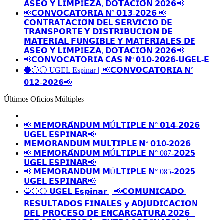
𝗔𝗦𝗘𝗢 𝗬 𝗟𝗜𝗠𝗣𝗜𝗘𝗭𝗔, 𝗗𝗢𝗧𝗔𝗖𝗜𝗢́𝗡 𝟮𝟬𝟮𝟲📢
📢𝗖𝗢𝗡𝗩𝗢𝗖𝗔𝗧𝗢𝗥𝗜𝗔 𝗡° 𝟬𝟭𝟯-𝟮𝟬𝟮𝟲 📢
𝗖𝗢𝗡𝗧𝗥𝗔𝗧𝗔𝗖𝗜𝗢́𝗡 𝗗𝗘𝗟 𝗦𝗘𝗥𝗩𝗜𝗖𝗜𝗢 𝗗𝗘
𝗧𝗥𝗔𝗡𝗦𝗣𝗢𝗥𝗧𝗘 𝗬 𝗗𝗜𝗦𝗧𝗥𝗜𝗕𝗨𝗖𝗜𝗢𝗡 𝗗𝗘
𝗠𝗔𝗧𝗘𝗥𝗜𝗔𝗟 𝗙𝗨𝗡𝗚𝗜𝗕𝗟𝗘 𝗬 𝗠𝗔𝗧𝗘𝗥𝗜𝗔𝗟𝗘𝗦 𝗗𝗘
𝗔𝗦𝗘𝗢 𝗬 𝗟𝗜𝗠𝗣𝗜𝗘𝗭𝗔, 𝗗𝗢𝗧𝗔𝗖𝗜𝗢́𝗡 𝟮𝟬𝟮𝟲📢
📢𝗖𝗢𝗡𝗩𝗢𝗖𝗔𝗧𝗢𝗥𝗜𝗔 𝗖𝗔𝗦 𝗡º 𝟬𝟭𝟬-𝟮𝟬𝟮𝟲-𝗨𝗚𝗘𝗟-𝗘
🔵🔴⚪️ UGEL Espinar || 📢𝗖𝗢𝗡𝗩𝗢𝗖𝗔𝗧𝗢𝗥𝗜𝗔 𝗡°
𝟬𝟭𝟮-𝟮𝟬𝟮𝟲📢
Últimos Oficios Múltiples
📢 𝗠𝗘𝗠𝗢𝗥𝗔́𝗡𝗗𝗨𝗠 𝗠Ú𝗟𝗧𝗜𝗣𝗟𝗘 𝗡° 𝟬𝟭𝟰-𝟮𝟬𝟮𝟲
𝗨𝗚𝗘𝗟 𝗘𝗦𝗣𝗜𝗡𝗔𝗥📢
𝗠𝗘𝗠𝗢𝗥𝗔𝗡𝗗𝗨𝗠 𝗠𝗨𝗟𝗧𝗜𝗣𝗟𝗘 𝗡° 𝟬𝟭𝟬-𝟮𝟬𝟮𝟲
📢 𝗠𝗘𝗠𝗢𝗥𝗔́𝗡𝗗𝗨𝗠 𝗠Ú𝗟𝗧𝗜𝗣𝗟𝗘 𝗡° 087-𝟮𝟬𝟮𝟱
𝗨𝗚𝗘𝗟 𝗘𝗦𝗣𝗜𝗡𝗔𝗥📢
📢 𝗠𝗘𝗠𝗢𝗥𝗔́𝗡𝗗𝗨𝗠 𝗠Ú𝗟𝗧𝗜𝗣𝗟𝗘 𝗡° 085-𝟮𝟬𝟮𝟱
𝗨𝗚𝗘𝗟 𝗘𝗦𝗣𝗜𝗡𝗔𝗥📢
🔵🔴⚪️ 𝗨𝗚𝗘𝗟 𝗘𝘀𝗽𝗶𝗻𝗮𝗿 || 📢𝗖𝗢𝗠𝗨𝗡𝗜𝗖𝗔𝗗𝗢 |
𝗥𝗘𝗦𝗨𝗟𝗧𝗔𝗗𝗢𝗦 𝗙𝗜𝗡𝗔𝗟𝗘𝗦 𝘆 𝗔𝗗𝗝𝗨𝗗𝗜𝗖𝗔𝗖𝗜𝗢𝗡
𝗗𝗘𝗟 𝗣𝗥𝗢𝗖𝗘𝗦𝗢 𝗗𝗘 𝗘𝗡𝗖𝗔𝗥𝗚𝗔𝗧𝗨𝗥𝗔 𝟮𝟬𝟮𝟲 –