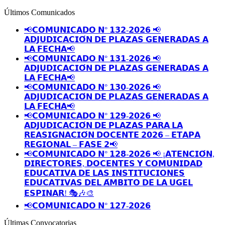
Últimos Comunicados
📢𝗖𝗢𝗠𝗨𝗡𝗜𝗖𝗔𝗗𝗢 𝗡° 𝟭𝟯𝟮-𝟮𝟬𝟮𝟲 📢
𝗔𝗗𝗝𝗨𝗗𝗜𝗖𝗔𝗖𝗜𝗢́𝗡 𝗗𝗘 𝗣𝗟𝗔𝗭𝗔𝗦 𝗚𝗘𝗡𝗘𝗥𝗔𝗗𝗔𝗦 𝗔
𝗟𝗔 𝗙𝗘𝗖𝗛𝗔📢
📢𝗖𝗢𝗠𝗨𝗡𝗜𝗖𝗔𝗗𝗢 𝗡° 𝟭𝟯𝟭-𝟮𝟬𝟮𝟲 📢
𝗔𝗗𝗝𝗨𝗗𝗜𝗖𝗔𝗖𝗜𝗢́𝗡 𝗗𝗘 𝗣𝗟𝗔𝗭𝗔𝗦 𝗚𝗘𝗡𝗘𝗥𝗔𝗗𝗔𝗦 𝗔
𝗟𝗔 𝗙𝗘𝗖𝗛𝗔📢
📢𝗖𝗢𝗠𝗨𝗡𝗜𝗖𝗔𝗗𝗢 𝗡° 𝟭𝟯𝟬-𝟮𝟬𝟮𝟲 📢
𝗔𝗗𝗝𝗨𝗗𝗜𝗖𝗔𝗖𝗜𝗢́𝗡 𝗗𝗘 𝗣𝗟𝗔𝗭𝗔𝗦 𝗚𝗘𝗡𝗘𝗥𝗔𝗗𝗔𝗦 𝗔
𝗟𝗔 𝗙𝗘𝗖𝗛𝗔📢
📢𝗖𝗢𝗠𝗨𝗡𝗜𝗖𝗔𝗗𝗢 𝗡° 𝟭𝟮𝟵-𝟮𝟬𝟮𝟲 📢
𝗔𝗗𝗝𝗨𝗗𝗜𝗖𝗔𝗖𝗜𝗢́𝗡 𝗗𝗘 𝗣𝗟𝗔𝗭𝗔𝗦 𝗣𝗔𝗥𝗔 𝗟𝗔
𝗥𝗘𝗔𝗦𝗜𝗚𝗡𝗔𝗖𝗜𝗢́𝗡 𝗗𝗢𝗖𝗘𝗡𝗧𝗘 𝟮𝟬𝟮𝟲 – 𝗘𝗧𝗔𝗣𝗔
𝗥𝗘𝗚𝗜𝗢𝗡𝗔𝗟 – 𝗙𝗔𝗦𝗘 𝟮📢
📢𝗖𝗢𝗠𝗨𝗡𝗜𝗖𝗔𝗗𝗢 𝗡° 𝟭𝟮𝟴-𝟮𝟬𝟮𝟲 📢 ¡𝗔𝗧𝗘𝗡𝗖𝗜𝗢́𝗡,
𝗗𝗜𝗥𝗘𝗖𝗧𝗢𝗥𝗘𝗦, 𝗗𝗢𝗖𝗘𝗡𝗧𝗘𝗦 𝗬 𝗖𝗢𝗠𝗨𝗡𝗜𝗗𝗔𝗗
𝗘𝗗𝗨𝗖𝗔𝗧𝗜𝗩𝗔 𝗗𝗘 𝗟𝗔𝗦 𝗜𝗡𝗦𝗧𝗜𝗧𝗨𝗖𝗜𝗢𝗡𝗘𝗦
𝗘𝗗𝗨𝗖𝗔𝗧𝗜𝗩𝗔𝗦 𝗗𝗘𝗟 𝗔́𝗠𝗕𝗜𝗧𝗢 𝗗𝗘 𝗟𝗔 𝗨𝗚𝗘𝗟
𝗘𝗦𝗣𝗜𝗡𝗔𝗥! 🎭🎶🎨
📢𝗖𝗢𝗠𝗨𝗡𝗜𝗖𝗔𝗗𝗢 𝗡° 𝟭𝟮𝟳-𝟮𝟬𝟮𝟲
Últimas Convocatorias