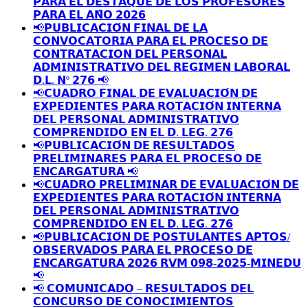
𝗣𝗔𝗥𝗔 𝗘𝗟 𝗗𝗘𝗦𝗧𝗔𝗤𝗨𝗘 𝗗𝗘 𝗟𝗢𝗦 𝗣𝗥𝗢𝗙𝗘𝗦𝗢𝗥𝗘𝗦
𝗣𝗔𝗥𝗔 𝗘𝗟 𝗔𝗡̃𝗢 𝟮𝟬𝟮𝟲
📢𝗣𝗨𝗕𝗟𝗜𝗖𝗔𝗖𝗜𝗢́𝗡 𝗙𝗜𝗡𝗔𝗟 𝗗𝗘 𝗟𝗔
𝗖𝗢𝗡𝗩𝗢𝗖𝗔𝗧𝗢𝗥𝗜𝗔 𝗣𝗔𝗥𝗔 𝗘𝗟 𝗣𝗥𝗢𝗖𝗘𝗦𝗢 𝗗𝗘
𝗖𝗢𝗡𝗧𝗥𝗔𝗧𝗔𝗖𝗜𝗢𝗡 𝗗𝗘𝗟 𝗣𝗘𝗥𝗦𝗢𝗡𝗔𝗟
𝗔𝗗𝗠𝗜𝗡𝗜𝗦𝗧𝗥𝗔𝗧𝗜𝗩𝗢 𝗗𝗘𝗟 𝗥𝗘𝗚𝗜𝗠𝗘𝗡 𝗟𝗔𝗕𝗢𝗥𝗔𝗟
𝗗.𝗟. 𝗡º 𝟮𝟳𝟲 📢
📢𝗖𝗨𝗔𝗗𝗥𝗢 𝗙𝗜𝗡𝗔𝗟 𝗗𝗘 𝗘𝗩𝗔𝗟𝗨𝗔𝗖𝗜𝗢́𝗡 𝗗𝗘
𝗘𝗫𝗣𝗘𝗗𝗜𝗘𝗡𝗧𝗘𝗦 𝗣𝗔𝗥𝗔 𝗥𝗢𝗧𝗔𝗖𝗜𝗢́𝗡 𝗜𝗡𝗧𝗘𝗥𝗡𝗔
𝗗𝗘𝗟 𝗣𝗘𝗥𝗦𝗢𝗡𝗔𝗟 𝗔𝗗𝗠𝗜𝗡𝗜𝗦𝗧𝗥𝗔𝗧𝗜𝗩𝗢
𝗖𝗢𝗠𝗣𝗥𝗘𝗡𝗗𝗜𝗗𝗢 𝗘𝗡 𝗘𝗟 𝗗. 𝗟𝗘𝗚. 𝟮𝟳𝟲
📢𝗣𝗨𝗕𝗟𝗜𝗖𝗔𝗖𝗜𝗢́𝗡 𝗗𝗘 𝗥𝗘𝗦𝗨𝗟𝗧𝗔𝗗𝗢𝗦
𝗣𝗥𝗘𝗟𝗜𝗠𝗜𝗡𝗔𝗥𝗘𝗦 𝗣𝗔𝗥𝗔 𝗘𝗟 𝗣𝗥𝗢𝗖𝗘𝗦𝗢 𝗗𝗘
𝗘𝗡𝗖𝗔𝗥𝗚𝗔𝗧𝗨𝗥𝗔 📢
📢𝗖𝗨𝗔𝗗𝗥𝗢 𝗣𝗥𝗘𝗟𝗜𝗠𝗜𝗡𝗔𝗥 𝗗𝗘 𝗘𝗩𝗔𝗟𝗨𝗔𝗖𝗜𝗢́𝗡 𝗗𝗘
𝗘𝗫𝗣𝗘𝗗𝗜𝗘𝗡𝗧𝗘𝗦 𝗣𝗔𝗥𝗔 𝗥𝗢𝗧𝗔𝗖𝗜𝗢́𝗡 𝗜𝗡𝗧𝗘𝗥𝗡𝗔
𝗗𝗘𝗟 𝗣𝗘𝗥𝗦𝗢𝗡𝗔𝗟 𝗔𝗗𝗠𝗜𝗡𝗜𝗦𝗧𝗥𝗔𝗧𝗜𝗩𝗢
𝗖𝗢𝗠𝗣𝗥𝗘𝗡𝗗𝗜𝗗𝗢 𝗘𝗡 𝗘𝗟 𝗗. 𝗟𝗘𝗚. 𝟮𝟳𝟲
📢𝗣𝗨𝗕𝗟𝗜𝗖𝗔𝗖𝗜𝗢́𝗡 𝗗𝗘 𝗣𝗢𝗦𝗧𝗨𝗟𝗔𝗡𝗧𝗘𝗦 𝗔𝗣𝗧𝗢𝗦/
𝗢𝗕𝗦𝗘𝗥𝗩𝗔𝗗𝗢𝗦 𝗣𝗔𝗥𝗔 𝗘𝗟 𝗣𝗥𝗢𝗖𝗘𝗦𝗢 𝗗𝗘
𝗘𝗡𝗖𝗔𝗥𝗚𝗔𝗧𝗨𝗥𝗔 𝟮𝟬𝟮𝟲 𝗥𝗩𝗠 𝟬𝟵𝟴-𝟮𝟬𝟮𝟱-𝗠𝗜𝗡𝗘𝗗𝗨
📢
📢 𝗖𝗢𝗠𝗨𝗡𝗜𝗖𝗔𝗗𝗢 – 𝗥𝗘𝗦𝗨𝗟𝗧𝗔𝗗𝗢𝗦 𝗗𝗘𝗟
𝗖𝗢𝗡𝗖𝗨𝗥𝗦𝗢 𝗗𝗘 𝗖𝗢𝗡𝗢𝗖𝗜𝗠𝗜𝗘𝗡𝗧𝗢𝗦