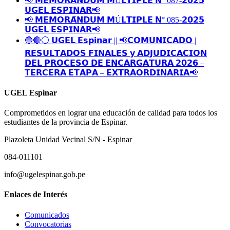
📢 𝗠𝗘𝗠𝗢𝗥𝗔́𝗡𝗗𝗨𝗠 𝗠Ú𝗟𝗧𝗜𝗣𝗟𝗘 𝗡° 087-𝟮𝟬𝟮𝟱
𝗨𝗚𝗘𝗟 𝗘𝗦𝗣𝗜𝗡𝗔𝗥📢
📢 𝗠𝗘𝗠𝗢𝗥𝗔́𝗡𝗗𝗨𝗠 𝗠Ú𝗟𝗧𝗜𝗣𝗟𝗘 𝗡° 085-𝟮𝟬𝟮𝟱
𝗨𝗚𝗘𝗟 𝗘𝗦𝗣𝗜𝗡𝗔𝗥📢
🔵🔴⚪️ 𝗨𝗚𝗘𝗟 𝗘𝘀𝗽𝗶𝗻𝗮𝗿 || 📢𝗖𝗢𝗠𝗨𝗡𝗜𝗖𝗔𝗗𝗢 |
𝗥𝗘𝗦𝗨𝗟𝗧𝗔𝗗𝗢𝗦 𝗙𝗜𝗡𝗔𝗟𝗘𝗦 𝘆 𝗔𝗗𝗝𝗨𝗗𝗜𝗖𝗔𝗖𝗜𝗢𝗡
𝗗𝗘𝗟 𝗣𝗥𝗢𝗖𝗘𝗦𝗢 𝗗𝗘 𝗘𝗡𝗖𝗔𝗥𝗚𝗔𝗧𝗨𝗥𝗔 𝟮𝟬𝟮𝟲 –
𝗧𝗘𝗥𝗖𝗘𝗥𝗔 𝗘𝗧𝗔𝗣𝗔 – 𝗘𝗫𝗧𝗥𝗔𝗢𝗥𝗗𝗜𝗡𝗔𝗥𝗜𝗔📢
UGEL Espinar
Comprometidos en lograr una educación de calidad para todos los
estudiantes de la provincia de Espinar.
Plazoleta Unidad Vecinal S/N - Espinar
084-011101
info@ugelespinar.gob.pe
Enlaces de Interés
Comunicados
Convocatorias