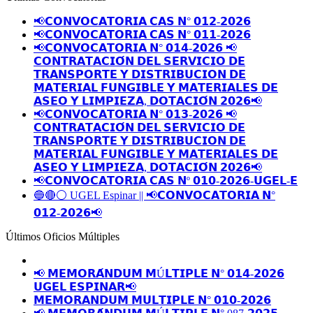
📢𝗖𝗢𝗡𝗩𝗢𝗖𝗔𝗧𝗢𝗥𝗜𝗔 𝗖𝗔𝗦 𝗡° 𝟬𝟭𝟮-𝟮𝟬𝟮𝟲
📢𝗖𝗢𝗡𝗩𝗢𝗖𝗔𝗧𝗢𝗥𝗜𝗔 𝗖𝗔𝗦 𝗡° 𝟬𝟭𝟭-𝟮𝟬𝟮𝟲
📢𝗖𝗢𝗡𝗩𝗢𝗖𝗔𝗧𝗢𝗥𝗜𝗔 𝗡° 𝟬𝟭𝟰-𝟮𝟬𝟮𝟲 📢
𝗖𝗢𝗡𝗧𝗥𝗔𝗧𝗔𝗖𝗜𝗢́𝗡 𝗗𝗘𝗟 𝗦𝗘𝗥𝗩𝗜𝗖𝗜𝗢 𝗗𝗘
𝗧𝗥𝗔𝗡𝗦𝗣𝗢𝗥𝗧𝗘 𝗬 𝗗𝗜𝗦𝗧𝗥𝗜𝗕𝗨𝗖𝗜𝗢𝗡 𝗗𝗘
𝗠𝗔𝗧𝗘𝗥𝗜𝗔𝗟 𝗙𝗨𝗡𝗚𝗜𝗕𝗟𝗘 𝗬 𝗠𝗔𝗧𝗘𝗥𝗜𝗔𝗟𝗘𝗦 𝗗𝗘
𝗔𝗦𝗘𝗢 𝗬 𝗟𝗜𝗠𝗣𝗜𝗘𝗭𝗔, 𝗗𝗢𝗧𝗔𝗖𝗜𝗢́𝗡 𝟮𝟬𝟮𝟲📢
📢𝗖𝗢𝗡𝗩𝗢𝗖𝗔𝗧𝗢𝗥𝗜𝗔 𝗡° 𝟬𝟭𝟯-𝟮𝟬𝟮𝟲 📢
𝗖𝗢𝗡𝗧𝗥𝗔𝗧𝗔𝗖𝗜𝗢́𝗡 𝗗𝗘𝗟 𝗦𝗘𝗥𝗩𝗜𝗖𝗜𝗢 𝗗𝗘
𝗧𝗥𝗔𝗡𝗦𝗣𝗢𝗥𝗧𝗘 𝗬 𝗗𝗜𝗦𝗧𝗥𝗜𝗕𝗨𝗖𝗜𝗢𝗡 𝗗𝗘
𝗠𝗔𝗧𝗘𝗥𝗜𝗔𝗟 𝗙𝗨𝗡𝗚𝗜𝗕𝗟𝗘 𝗬 𝗠𝗔𝗧𝗘𝗥𝗜𝗔𝗟𝗘𝗦 𝗗𝗘
𝗔𝗦𝗘𝗢 𝗬 𝗟𝗜𝗠𝗣𝗜𝗘𝗭𝗔, 𝗗𝗢𝗧𝗔𝗖𝗜𝗢́𝗡 𝟮𝟬𝟮𝟲📢
📢𝗖𝗢𝗡𝗩𝗢𝗖𝗔𝗧𝗢𝗥𝗜𝗔 𝗖𝗔𝗦 𝗡º 𝟬𝟭𝟬-𝟮𝟬𝟮𝟲-𝗨𝗚𝗘𝗟-𝗘
🔵🔴⚪️ UGEL Espinar || 📢𝗖𝗢𝗡𝗩𝗢𝗖𝗔𝗧𝗢𝗥𝗜𝗔 𝗡°
𝟬𝟭𝟮-𝟮𝟬𝟮𝟲📢
Últimos Oficios Múltiples
📢 𝗠𝗘𝗠𝗢𝗥𝗔́𝗡𝗗𝗨𝗠 𝗠Ú𝗟𝗧𝗜𝗣𝗟𝗘 𝗡° 𝟬𝟭𝟰-𝟮𝟬𝟮𝟲
𝗨𝗚𝗘𝗟 𝗘𝗦𝗣𝗜𝗡𝗔𝗥📢
𝗠𝗘𝗠𝗢𝗥𝗔𝗡𝗗𝗨𝗠 𝗠𝗨𝗟𝗧𝗜𝗣𝗟𝗘 𝗡° 𝟬𝟭𝟬-𝟮𝟬𝟮𝟲