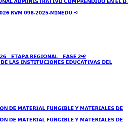
𝗢𝗡𝗔𝗟 𝗔𝗗𝗠𝗜𝗡𝗜𝗦𝗧𝗥𝗔𝗧𝗜𝗩𝗢 𝗖𝗢𝗠𝗣𝗥𝗘𝗡𝗗𝗜𝗗𝗢 𝗘𝗡 𝗘𝗟 𝗗.
𝟬𝟮𝟲 𝗥𝗩𝗠 𝟬𝟵𝟴-𝟮𝟬𝟮𝟱-𝗠𝗜𝗡𝗘𝗗𝗨 📢
𝟮𝟲 – 𝗘𝗧𝗔𝗣𝗔 𝗥𝗘𝗚𝗜𝗢𝗡𝗔𝗟 – 𝗙𝗔𝗦𝗘 𝟮📢
𝗘 𝗟𝗔𝗦 𝗜𝗡𝗦𝗧𝗜𝗧𝗨𝗖𝗜𝗢𝗡𝗘𝗦 𝗘𝗗𝗨𝗖𝗔𝗧𝗜𝗩𝗔𝗦 𝗗𝗘𝗟
𝗢𝗡 𝗗𝗘 𝗠𝗔𝗧𝗘𝗥𝗜𝗔𝗟 𝗙𝗨𝗡𝗚𝗜𝗕𝗟𝗘 𝗬 𝗠𝗔𝗧𝗘𝗥𝗜𝗔𝗟𝗘𝗦 𝗗𝗘
𝗢𝗡 𝗗𝗘 𝗠𝗔𝗧𝗘𝗥𝗜𝗔𝗟 𝗙𝗨𝗡𝗚𝗜𝗕𝗟𝗘 𝗬 𝗠𝗔𝗧𝗘𝗥𝗜𝗔𝗟𝗘𝗦 𝗗𝗘