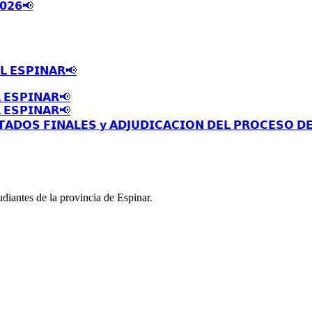
𝟬𝟮𝟲📢
𝗟 𝗘𝗦𝗣𝗜𝗡𝗔𝗥📢
 𝗘𝗦𝗣𝗜𝗡𝗔𝗥📢
 𝗘𝗦𝗣𝗜𝗡𝗔𝗥📢
𝗧𝗔𝗗𝗢𝗦 𝗙𝗜𝗡𝗔𝗟𝗘𝗦 𝘆 𝗔𝗗𝗝𝗨𝗗𝗜𝗖𝗔𝗖𝗜𝗢𝗡 𝗗𝗘𝗟 𝗣𝗥𝗢𝗖𝗘𝗦𝗢 𝗗
diantes de la provincia de Espinar.