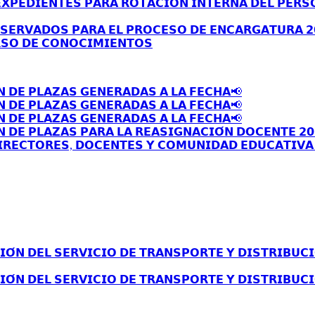
𝗫𝗣𝗘𝗗𝗜𝗘𝗡𝗧𝗘𝗦 𝗣𝗔𝗥𝗔 𝗥𝗢𝗧𝗔𝗖𝗜𝗢́𝗡 𝗜𝗡𝗧𝗘𝗥𝗡𝗔 𝗗𝗘𝗟 𝗣𝗘𝗥𝗦
𝗦𝗘𝗥𝗩𝗔𝗗𝗢𝗦 𝗣𝗔𝗥𝗔 𝗘𝗟 𝗣𝗥𝗢𝗖𝗘𝗦𝗢 𝗗𝗘 𝗘𝗡𝗖𝗔𝗥𝗚𝗔𝗧𝗨𝗥𝗔 𝟮
𝗦𝗢 𝗗𝗘 𝗖𝗢𝗡𝗢𝗖𝗜𝗠𝗜𝗘𝗡𝗧𝗢𝗦
𝗡 𝗗𝗘 𝗣𝗟𝗔𝗭𝗔𝗦 𝗚𝗘𝗡𝗘𝗥𝗔𝗗𝗔𝗦 𝗔 𝗟𝗔 𝗙𝗘𝗖𝗛𝗔📢
𝗡 𝗗𝗘 𝗣𝗟𝗔𝗭𝗔𝗦 𝗚𝗘𝗡𝗘𝗥𝗔𝗗𝗔𝗦 𝗔 𝗟𝗔 𝗙𝗘𝗖𝗛𝗔📢
𝗡 𝗗𝗘 𝗣𝗟𝗔𝗭𝗔𝗦 𝗚𝗘𝗡𝗘𝗥𝗔𝗗𝗔𝗦 𝗔 𝗟𝗔 𝗙𝗘𝗖𝗛𝗔📢
 𝗗𝗘 𝗣𝗟𝗔𝗭𝗔𝗦 𝗣𝗔𝗥𝗔 𝗟𝗔 𝗥𝗘𝗔𝗦𝗜𝗚𝗡𝗔𝗖𝗜𝗢́𝗡 𝗗𝗢𝗖𝗘𝗡𝗧𝗘 𝟮𝟬
𝗥𝗘𝗖𝗧𝗢𝗥𝗘𝗦, 𝗗𝗢𝗖𝗘𝗡𝗧𝗘𝗦 𝗬 𝗖𝗢𝗠𝗨𝗡𝗜𝗗𝗔𝗗 𝗘𝗗𝗨𝗖𝗔𝗧𝗜𝗩𝗔 
́𝗡 𝗗𝗘𝗟 𝗦𝗘𝗥𝗩𝗜𝗖𝗜𝗢 𝗗𝗘 𝗧𝗥𝗔𝗡𝗦𝗣𝗢𝗥𝗧𝗘 𝗬 𝗗𝗜𝗦𝗧𝗥𝗜𝗕𝗨𝗖𝗜
́𝗡 𝗗𝗘𝗟 𝗦𝗘𝗥𝗩𝗜𝗖𝗜𝗢 𝗗𝗘 𝗧𝗥𝗔𝗡𝗦𝗣𝗢𝗥𝗧𝗘 𝗬 𝗗𝗜𝗦𝗧𝗥𝗜𝗕𝗨𝗖𝗜