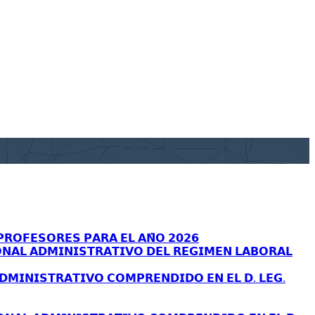
𝗥𝗢𝗙𝗘𝗦𝗢𝗥𝗘𝗦 𝗣𝗔𝗥𝗔 𝗘𝗟 𝗔𝗡̃𝗢 𝟮𝟬𝟮𝟲
𝗡𝗔𝗟 𝗔𝗗𝗠𝗜𝗡𝗜𝗦𝗧𝗥𝗔𝗧𝗜𝗩𝗢 𝗗𝗘𝗟 𝗥𝗘𝗚𝗜𝗠𝗘𝗡 𝗟𝗔𝗕𝗢𝗥𝗔𝗟
𝗗𝗠𝗜𝗡𝗜𝗦𝗧𝗥𝗔𝗧𝗜𝗩𝗢 𝗖𝗢𝗠𝗣𝗥𝗘𝗡𝗗𝗜𝗗𝗢 𝗘𝗡 𝗘𝗟 𝗗. 𝗟𝗘𝗚.