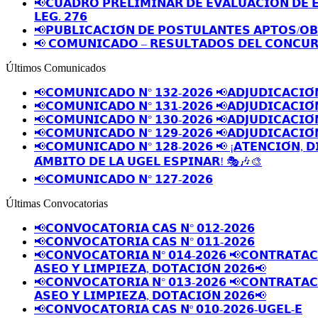
📢𝗖𝗨𝗔𝗗𝗥𝗢 𝗣𝗥𝗘𝗟𝗜𝗠𝗜𝗡𝗔𝗥 𝗗𝗘 𝗘𝗩𝗔𝗟𝗨𝗔𝗖𝗜𝗢́𝗡 𝗗𝗘 
𝗟𝗘𝗚. 𝟮𝟳𝟲
📢𝗣𝗨𝗕𝗟𝗜𝗖𝗔𝗖𝗜𝗢́𝗡 𝗗𝗘 𝗣𝗢𝗦𝗧𝗨𝗟𝗔𝗡𝗧𝗘𝗦 𝗔𝗣𝗧𝗢𝗦/𝗢
📢 𝗖𝗢𝗠𝗨𝗡𝗜𝗖𝗔𝗗𝗢 – 𝗥𝗘𝗦𝗨𝗟𝗧𝗔𝗗𝗢𝗦 𝗗𝗘𝗟 𝗖𝗢𝗡𝗖𝗨𝗥
Últimos Comunicados
📢𝗖𝗢𝗠𝗨𝗡𝗜𝗖𝗔𝗗𝗢 𝗡° 𝟭𝟯𝟮-𝟮𝟬𝟮𝟲 📢𝗔𝗗𝗝𝗨𝗗𝗜𝗖𝗔𝗖𝗜𝗢́
📢𝗖𝗢𝗠𝗨𝗡𝗜𝗖𝗔𝗗𝗢 𝗡° 𝟭𝟯𝟭-𝟮𝟬𝟮𝟲 📢𝗔𝗗𝗝𝗨𝗗𝗜𝗖𝗔𝗖𝗜𝗢́
📢𝗖𝗢𝗠𝗨𝗡𝗜𝗖𝗔𝗗𝗢 𝗡° 𝟭𝟯𝟬-𝟮𝟬𝟮𝟲 📢𝗔𝗗𝗝𝗨𝗗𝗜𝗖𝗔𝗖𝗜𝗢́
📢𝗖𝗢𝗠𝗨𝗡𝗜𝗖𝗔𝗗𝗢 𝗡° 𝟭𝟮𝟵-𝟮𝟬𝟮𝟲 📢𝗔𝗗𝗝𝗨𝗗𝗜𝗖𝗔𝗖𝗜𝗢́
📢𝗖𝗢𝗠𝗨𝗡𝗜𝗖𝗔𝗗𝗢 𝗡° 𝟭𝟮𝟴-𝟮𝟬𝟮𝟲 📢 ¡𝗔𝗧𝗘𝗡𝗖𝗜𝗢́𝗡, 𝗗
𝗔́𝗠𝗕𝗜𝗧𝗢 𝗗𝗘 𝗟𝗔 𝗨𝗚𝗘𝗟 𝗘𝗦𝗣𝗜𝗡𝗔𝗥! 🎭🎶🎨
📢𝗖𝗢𝗠𝗨𝗡𝗜𝗖𝗔𝗗𝗢 𝗡° 𝟭𝟮𝟳-𝟮𝟬𝟮𝟲
Últimas Convocatorias
📢𝗖𝗢𝗡𝗩𝗢𝗖𝗔𝗧𝗢𝗥𝗜𝗔 𝗖𝗔𝗦 𝗡° 𝟬𝟭𝟮-𝟮𝟬𝟮𝟲
📢𝗖𝗢𝗡𝗩𝗢𝗖𝗔𝗧𝗢𝗥𝗜𝗔 𝗖𝗔𝗦 𝗡° 𝟬𝟭𝟭-𝟮𝟬𝟮𝟲
📢𝗖𝗢𝗡𝗩𝗢𝗖𝗔𝗧𝗢𝗥𝗜𝗔 𝗡° 𝟬𝟭𝟰-𝟮𝟬𝟮𝟲 📢𝗖𝗢𝗡𝗧𝗥𝗔𝗧𝗔𝗖𝗜
𝗔𝗦𝗘𝗢 𝗬 𝗟𝗜𝗠𝗣𝗜𝗘𝗭𝗔, 𝗗𝗢𝗧𝗔𝗖𝗜𝗢́𝗡 𝟮𝟬𝟮𝟲📢
📢𝗖𝗢𝗡𝗩𝗢𝗖𝗔𝗧𝗢𝗥𝗜𝗔 𝗡° 𝟬𝟭𝟯-𝟮𝟬𝟮𝟲 📢𝗖𝗢𝗡𝗧𝗥𝗔𝗧𝗔𝗖𝗜
𝗔𝗦𝗘𝗢 𝗬 𝗟𝗜𝗠𝗣𝗜𝗘𝗭𝗔, 𝗗𝗢𝗧𝗔𝗖𝗜𝗢́𝗡 𝟮𝟬𝟮𝟲📢
📢𝗖𝗢𝗡𝗩𝗢𝗖𝗔𝗧𝗢𝗥𝗜𝗔 𝗖𝗔𝗦 𝗡º 𝟬𝟭𝟬-𝟮𝟬𝟮𝟲-𝗨𝗚𝗘𝗟-𝗘