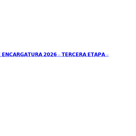
 𝗘𝗡𝗖𝗔𝗥𝗚𝗔𝗧𝗨𝗥𝗔 𝟮𝟬𝟮𝟲 – 𝗧𝗘𝗥𝗖𝗘𝗥𝗔 𝗘𝗧𝗔𝗣𝗔 –