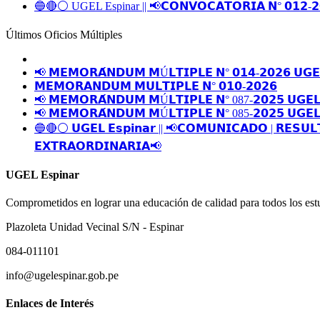
🔵🔴⚪️ UGEL Espinar || 📢𝗖𝗢𝗡𝗩𝗢𝗖𝗔𝗧𝗢𝗥𝗜𝗔 𝗡° 𝟬𝟭𝟮-𝟮
Últimos Oficios Múltiples
📢 𝗠𝗘𝗠𝗢𝗥𝗔́𝗡𝗗𝗨𝗠 𝗠Ú𝗟𝗧𝗜𝗣𝗟𝗘 𝗡° 𝟬𝟭𝟰-𝟮𝟬𝟮𝟲 𝗨𝗚𝗘
𝗠𝗘𝗠𝗢𝗥𝗔𝗡𝗗𝗨𝗠 𝗠𝗨𝗟𝗧𝗜𝗣𝗟𝗘 𝗡° 𝟬𝟭𝟬-𝟮𝟬𝟮𝟲
📢 𝗠𝗘𝗠𝗢𝗥𝗔́𝗡𝗗𝗨𝗠 𝗠Ú𝗟𝗧𝗜𝗣𝗟𝗘 𝗡° 087-𝟮𝟬𝟮𝟱 𝗨𝗚𝗘𝗟
📢 𝗠𝗘𝗠𝗢𝗥𝗔́𝗡𝗗𝗨𝗠 𝗠Ú𝗟𝗧𝗜𝗣𝗟𝗘 𝗡° 085-𝟮𝟬𝟮𝟱 𝗨𝗚𝗘𝗟
🔵🔴⚪️ 𝗨𝗚𝗘𝗟 𝗘𝘀𝗽𝗶𝗻𝗮𝗿 || 📢𝗖𝗢𝗠𝗨𝗡𝗜𝗖𝗔𝗗𝗢 | 𝗥𝗘𝗦𝗨𝗟
𝗘𝗫𝗧𝗥𝗔𝗢𝗥𝗗𝗜𝗡𝗔𝗥𝗜𝗔📢
UGEL Espinar
Comprometidos en lograr una educación de calidad para todos los estu
Plazoleta Unidad Vecinal S/N - Espinar
084-011101
info@ugelespinar.gob.pe
Enlaces de Interés