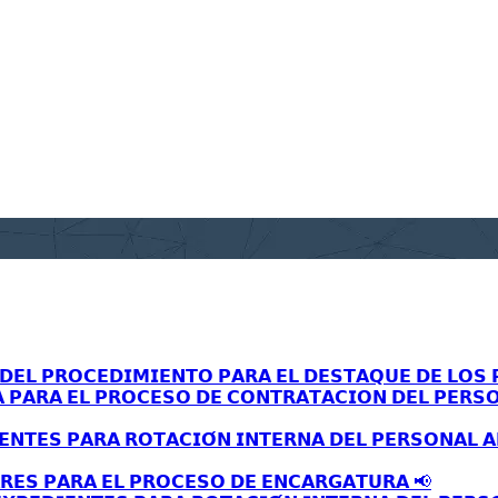
𝗘𝗟 𝗣𝗥𝗢𝗖𝗘𝗗𝗜𝗠𝗜𝗘𝗡𝗧𝗢 𝗣𝗔𝗥𝗔 𝗘𝗟 𝗗𝗘𝗦𝗧𝗔𝗤𝗨𝗘 𝗗𝗘 𝗟𝗢𝗦 𝗣
𝗔 𝗣𝗔𝗥𝗔 𝗘𝗟 𝗣𝗥𝗢𝗖𝗘𝗦𝗢 𝗗𝗘 𝗖𝗢𝗡𝗧𝗥𝗔𝗧𝗔𝗖𝗜𝗢𝗡 𝗗𝗘𝗟 𝗣𝗘𝗥𝗦
𝗘𝗡𝗧𝗘𝗦 𝗣𝗔𝗥𝗔 𝗥𝗢𝗧𝗔𝗖𝗜𝗢́𝗡 𝗜𝗡𝗧𝗘𝗥𝗡𝗔 𝗗𝗘𝗟 𝗣𝗘𝗥𝗦𝗢𝗡𝗔𝗟 
𝗥𝗘𝗦 𝗣𝗔𝗥𝗔 𝗘𝗟 𝗣𝗥𝗢𝗖𝗘𝗦𝗢 𝗗𝗘 𝗘𝗡𝗖𝗔𝗥𝗚𝗔𝗧𝗨𝗥𝗔 📢