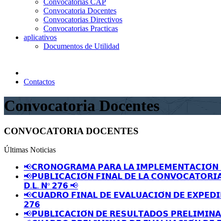
Convocatorias CAP
Convocatoria Docentes
Convocatorias Directivos
Convocatorias Practicas
aplicativos
Documentos de Utilidad
Contactos
Convocatoria Docentes
CONVOCATORIA DOCENTES
Últimas Noticias
📢𝗖𝗥𝗢𝗡𝗢𝗚𝗥𝗔𝗠𝗔 𝗣𝗔𝗥𝗔 𝗟𝗔 𝗜𝗠𝗣𝗟𝗘𝗠𝗘𝗡𝗧𝗔𝗖𝗜𝗢́𝗡 
📢𝗣𝗨𝗕𝗟𝗜𝗖𝗔𝗖𝗜𝗢́𝗡 𝗙𝗜𝗡𝗔𝗟 𝗗𝗘 𝗟𝗔 𝗖𝗢𝗡𝗩𝗢𝗖𝗔𝗧𝗢𝗥𝗜
𝗗.𝗟. 𝗡º 𝟮𝟳𝟲 📢
📢𝗖𝗨𝗔𝗗𝗥𝗢 𝗙𝗜𝗡𝗔𝗟 𝗗𝗘 𝗘𝗩𝗔𝗟𝗨𝗔𝗖𝗜𝗢́𝗡 𝗗𝗘 𝗘𝗫𝗣𝗘𝗗𝗜
𝟮𝟳𝟲
📢𝗣𝗨𝗕𝗟𝗜𝗖𝗔𝗖𝗜𝗢́𝗡 𝗗𝗘 𝗥𝗘𝗦𝗨𝗟𝗧𝗔𝗗𝗢𝗦 𝗣𝗥𝗘𝗟𝗜𝗠𝗜𝗡