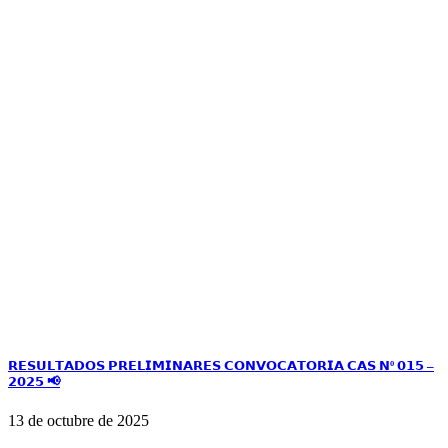
𝗥𝗘𝗦𝗨𝗟𝗧𝗔𝗗𝗢𝗦 𝗣𝗥𝗘𝗟𝗜𝗠𝗜𝗡𝗔𝗥𝗘𝗦 𝗖𝗢𝗡𝗩𝗢𝗖𝗔𝗧𝗢𝗥𝗜𝗔 𝗖𝗔𝗦 𝗡º 𝟬𝟭𝟱 –
𝟮𝟬𝟮𝟱 📢
13 de octubre de 2025