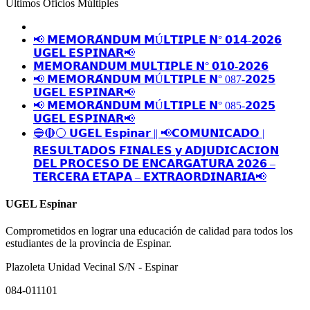
Últimos Oficios Múltiples
📢 𝗠𝗘𝗠𝗢𝗥𝗔́𝗡𝗗𝗨𝗠 𝗠Ú𝗟𝗧𝗜𝗣𝗟𝗘 𝗡° 𝟬𝟭𝟰-𝟮𝟬𝟮𝟲
𝗨𝗚𝗘𝗟 𝗘𝗦𝗣𝗜𝗡𝗔𝗥📢
𝗠𝗘𝗠𝗢𝗥𝗔𝗡𝗗𝗨𝗠 𝗠𝗨𝗟𝗧𝗜𝗣𝗟𝗘 𝗡° 𝟬𝟭𝟬-𝟮𝟬𝟮𝟲
📢 𝗠𝗘𝗠𝗢𝗥𝗔́𝗡𝗗𝗨𝗠 𝗠Ú𝗟𝗧𝗜𝗣𝗟𝗘 𝗡° 087-𝟮𝟬𝟮𝟱
𝗨𝗚𝗘𝗟 𝗘𝗦𝗣𝗜𝗡𝗔𝗥📢
📢 𝗠𝗘𝗠𝗢𝗥𝗔́𝗡𝗗𝗨𝗠 𝗠Ú𝗟𝗧𝗜𝗣𝗟𝗘 𝗡° 085-𝟮𝟬𝟮𝟱
𝗨𝗚𝗘𝗟 𝗘𝗦𝗣𝗜𝗡𝗔𝗥📢
🔵🔴⚪️ 𝗨𝗚𝗘𝗟 𝗘𝘀𝗽𝗶𝗻𝗮𝗿 || 📢𝗖𝗢𝗠𝗨𝗡𝗜𝗖𝗔𝗗𝗢 |
𝗥𝗘𝗦𝗨𝗟𝗧𝗔𝗗𝗢𝗦 𝗙𝗜𝗡𝗔𝗟𝗘𝗦 𝘆 𝗔𝗗𝗝𝗨𝗗𝗜𝗖𝗔𝗖𝗜𝗢𝗡
𝗗𝗘𝗟 𝗣𝗥𝗢𝗖𝗘𝗦𝗢 𝗗𝗘 𝗘𝗡𝗖𝗔𝗥𝗚𝗔𝗧𝗨𝗥𝗔 𝟮𝟬𝟮𝟲 –
𝗧𝗘𝗥𝗖𝗘𝗥𝗔 𝗘𝗧𝗔𝗣𝗔 – 𝗘𝗫𝗧𝗥𝗔𝗢𝗥𝗗𝗜𝗡𝗔𝗥𝗜𝗔📢
UGEL Espinar
Comprometidos en lograr una educación de calidad para todos los
estudiantes de la provincia de Espinar.
Plazoleta Unidad Vecinal S/N - Espinar
084-011101