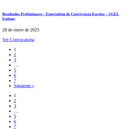
Resultados Preliminares – Especialista de Convivencia Escolar – UGEL
Espinar
28 de enero de 2025
Ver Convocatoria
1
2
3
…
5
6
7
Siguiente »
1
2
3
…
5
6
7