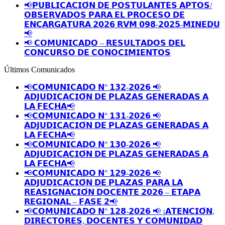
📢𝗣𝗨𝗕𝗟𝗜𝗖𝗔𝗖𝗜𝗢́𝗡 𝗗𝗘 𝗣𝗢𝗦𝗧𝗨𝗟𝗔𝗡𝗧𝗘𝗦 𝗔𝗣𝗧𝗢𝗦/
𝗢𝗕𝗦𝗘𝗥𝗩𝗔𝗗𝗢𝗦 𝗣𝗔𝗥𝗔 𝗘𝗟 𝗣𝗥𝗢𝗖𝗘𝗦𝗢 𝗗𝗘
𝗘𝗡𝗖𝗔𝗥𝗚𝗔𝗧𝗨𝗥𝗔 𝟮𝟬𝟮𝟲 𝗥𝗩𝗠 𝟬𝟵𝟴-𝟮𝟬𝟮𝟱-𝗠𝗜𝗡𝗘𝗗𝗨
📢
📢 𝗖𝗢𝗠𝗨𝗡𝗜𝗖𝗔𝗗𝗢 – 𝗥𝗘𝗦𝗨𝗟𝗧𝗔𝗗𝗢𝗦 𝗗𝗘𝗟
𝗖𝗢𝗡𝗖𝗨𝗥𝗦𝗢 𝗗𝗘 𝗖𝗢𝗡𝗢𝗖𝗜𝗠𝗜𝗘𝗡𝗧𝗢𝗦
Últimos Comunicados
📢𝗖𝗢𝗠𝗨𝗡𝗜𝗖𝗔𝗗𝗢 𝗡° 𝟭𝟯𝟮-𝟮𝟬𝟮𝟲 📢
𝗔𝗗𝗝𝗨𝗗𝗜𝗖𝗔𝗖𝗜𝗢́𝗡 𝗗𝗘 𝗣𝗟𝗔𝗭𝗔𝗦 𝗚𝗘𝗡𝗘𝗥𝗔𝗗𝗔𝗦 𝗔
𝗟𝗔 𝗙𝗘𝗖𝗛𝗔📢
📢𝗖𝗢𝗠𝗨𝗡𝗜𝗖𝗔𝗗𝗢 𝗡° 𝟭𝟯𝟭-𝟮𝟬𝟮𝟲 📢
𝗔𝗗𝗝𝗨𝗗𝗜𝗖𝗔𝗖𝗜𝗢́𝗡 𝗗𝗘 𝗣𝗟𝗔𝗭𝗔𝗦 𝗚𝗘𝗡𝗘𝗥𝗔𝗗𝗔𝗦 𝗔
𝗟𝗔 𝗙𝗘𝗖𝗛𝗔📢
📢𝗖𝗢𝗠𝗨𝗡𝗜𝗖𝗔𝗗𝗢 𝗡° 𝟭𝟯𝟬-𝟮𝟬𝟮𝟲 📢
𝗔𝗗𝗝𝗨𝗗𝗜𝗖𝗔𝗖𝗜𝗢́𝗡 𝗗𝗘 𝗣𝗟𝗔𝗭𝗔𝗦 𝗚𝗘𝗡𝗘𝗥𝗔𝗗𝗔𝗦 𝗔
𝗟𝗔 𝗙𝗘𝗖𝗛𝗔📢
📢𝗖𝗢𝗠𝗨𝗡𝗜𝗖𝗔𝗗𝗢 𝗡° 𝟭𝟮𝟵-𝟮𝟬𝟮𝟲 📢
𝗔𝗗𝗝𝗨𝗗𝗜𝗖𝗔𝗖𝗜𝗢́𝗡 𝗗𝗘 𝗣𝗟𝗔𝗭𝗔𝗦 𝗣𝗔𝗥𝗔 𝗟𝗔
𝗥𝗘𝗔𝗦𝗜𝗚𝗡𝗔𝗖𝗜𝗢́𝗡 𝗗𝗢𝗖𝗘𝗡𝗧𝗘 𝟮𝟬𝟮𝟲 – 𝗘𝗧𝗔𝗣𝗔
𝗥𝗘𝗚𝗜𝗢𝗡𝗔𝗟 – 𝗙𝗔𝗦𝗘 𝟮📢
📢𝗖𝗢𝗠𝗨𝗡𝗜𝗖𝗔𝗗𝗢 𝗡° 𝟭𝟮𝟴-𝟮𝟬𝟮𝟲 📢 ¡𝗔𝗧𝗘𝗡𝗖𝗜𝗢́𝗡,
𝗗𝗜𝗥𝗘𝗖𝗧𝗢𝗥𝗘𝗦, 𝗗𝗢𝗖𝗘𝗡𝗧𝗘𝗦 𝗬 𝗖𝗢𝗠𝗨𝗡𝗜𝗗𝗔𝗗