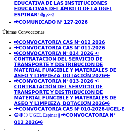
𝗘𝗗𝗨𝗖𝗔𝗧𝗜𝗩𝗔 𝗗𝗘 𝗟𝗔𝗦 𝗜𝗡𝗦𝗧𝗜𝗧𝗨𝗖𝗜𝗢𝗡𝗘𝗦
𝗘𝗗𝗨𝗖𝗔𝗧𝗜𝗩𝗔𝗦 𝗗𝗘𝗟 𝗔́𝗠𝗕𝗜𝗧𝗢 𝗗𝗘 𝗟𝗔 𝗨𝗚𝗘𝗟
𝗘𝗦𝗣𝗜𝗡𝗔𝗥! 🎭🎶🎨
📢𝗖𝗢𝗠𝗨𝗡𝗜𝗖𝗔𝗗𝗢 𝗡° 𝟭𝟮𝟳-𝟮𝟬𝟮𝟲
Últimas Convocatorias
📢𝗖𝗢𝗡𝗩𝗢𝗖𝗔𝗧𝗢𝗥𝗜𝗔 𝗖𝗔𝗦 𝗡° 𝟬𝟭𝟮-𝟮𝟬𝟮𝟲
📢𝗖𝗢𝗡𝗩𝗢𝗖𝗔𝗧𝗢𝗥𝗜𝗔 𝗖𝗔𝗦 𝗡° 𝟬𝟭𝟭-𝟮𝟬𝟮𝟲
📢𝗖𝗢𝗡𝗩𝗢𝗖𝗔𝗧𝗢𝗥𝗜𝗔 𝗡° 𝟬𝟭𝟰-𝟮𝟬𝟮𝟲 📢
𝗖𝗢𝗡𝗧𝗥𝗔𝗧𝗔𝗖𝗜𝗢́𝗡 𝗗𝗘𝗟 𝗦𝗘𝗥𝗩𝗜𝗖𝗜𝗢 𝗗𝗘
𝗧𝗥𝗔𝗡𝗦𝗣𝗢𝗥𝗧𝗘 𝗬 𝗗𝗜𝗦𝗧𝗥𝗜𝗕𝗨𝗖𝗜𝗢𝗡 𝗗𝗘
𝗠𝗔𝗧𝗘𝗥𝗜𝗔𝗟 𝗙𝗨𝗡𝗚𝗜𝗕𝗟𝗘 𝗬 𝗠𝗔𝗧𝗘𝗥𝗜𝗔𝗟𝗘𝗦 𝗗𝗘
𝗔𝗦𝗘𝗢 𝗬 𝗟𝗜𝗠𝗣𝗜𝗘𝗭𝗔, 𝗗𝗢𝗧𝗔𝗖𝗜𝗢́𝗡 𝟮𝟬𝟮𝟲📢
📢𝗖𝗢𝗡𝗩𝗢𝗖𝗔𝗧𝗢𝗥𝗜𝗔 𝗡° 𝟬𝟭𝟯-𝟮𝟬𝟮𝟲 📢
𝗖𝗢𝗡𝗧𝗥𝗔𝗧𝗔𝗖𝗜𝗢́𝗡 𝗗𝗘𝗟 𝗦𝗘𝗥𝗩𝗜𝗖𝗜𝗢 𝗗𝗘
𝗧𝗥𝗔𝗡𝗦𝗣𝗢𝗥𝗧𝗘 𝗬 𝗗𝗜𝗦𝗧𝗥𝗜𝗕𝗨𝗖𝗜𝗢𝗡 𝗗𝗘
𝗠𝗔𝗧𝗘𝗥𝗜𝗔𝗟 𝗙𝗨𝗡𝗚𝗜𝗕𝗟𝗘 𝗬 𝗠𝗔𝗧𝗘𝗥𝗜𝗔𝗟𝗘𝗦 𝗗𝗘
𝗔𝗦𝗘𝗢 𝗬 𝗟𝗜𝗠𝗣𝗜𝗘𝗭𝗔, 𝗗𝗢𝗧𝗔𝗖𝗜𝗢́𝗡 𝟮𝟬𝟮𝟲📢
📢𝗖𝗢𝗡𝗩𝗢𝗖𝗔𝗧𝗢𝗥𝗜𝗔 𝗖𝗔𝗦 𝗡º 𝟬𝟭𝟬-𝟮𝟬𝟮𝟲-𝗨𝗚𝗘𝗟-𝗘
🔵🔴⚪️ UGEL Espinar || 📢𝗖𝗢𝗡𝗩𝗢𝗖𝗔𝗧𝗢𝗥𝗜𝗔 𝗡°
𝟬𝟭𝟮-𝟮𝟬𝟮𝟲📢