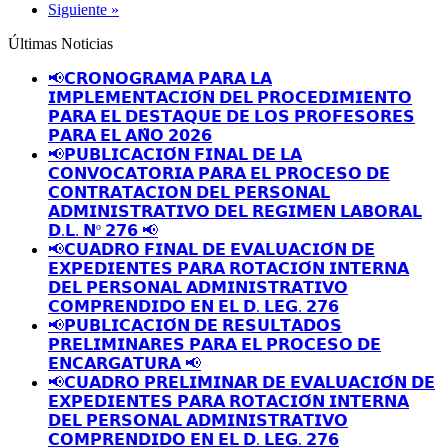
Siguiente »
Últimas Noticias
📢𝗖𝗥𝗢𝗡𝗢𝗚𝗥𝗔𝗠𝗔 𝗣𝗔𝗥𝗔 𝗟𝗔
𝗜𝗠𝗣𝗟𝗘𝗠𝗘𝗡𝗧𝗔𝗖𝗜𝗢́𝗡 𝗗𝗘𝗟 𝗣𝗥𝗢𝗖𝗘𝗗𝗜𝗠𝗜𝗘𝗡𝗧𝗢
𝗣𝗔𝗥𝗔 𝗘𝗟 𝗗𝗘𝗦𝗧𝗔𝗤𝗨𝗘 𝗗𝗘 𝗟𝗢𝗦 𝗣𝗥𝗢𝗙𝗘𝗦𝗢𝗥𝗘𝗦
𝗣𝗔𝗥𝗔 𝗘𝗟 𝗔𝗡̃𝗢 𝟮𝟬𝟮𝟲
📢𝗣𝗨𝗕𝗟𝗜𝗖𝗔𝗖𝗜𝗢́𝗡 𝗙𝗜𝗡𝗔𝗟 𝗗𝗘 𝗟𝗔
𝗖𝗢𝗡𝗩𝗢𝗖𝗔𝗧𝗢𝗥𝗜𝗔 𝗣𝗔𝗥𝗔 𝗘𝗟 𝗣𝗥𝗢𝗖𝗘𝗦𝗢 𝗗𝗘
𝗖𝗢𝗡𝗧𝗥𝗔𝗧𝗔𝗖𝗜𝗢𝗡 𝗗𝗘𝗟 𝗣𝗘𝗥𝗦𝗢𝗡𝗔𝗟
𝗔𝗗𝗠𝗜𝗡𝗜𝗦𝗧𝗥𝗔𝗧𝗜𝗩𝗢 𝗗𝗘𝗟 𝗥𝗘𝗚𝗜𝗠𝗘𝗡 𝗟𝗔𝗕𝗢𝗥𝗔𝗟
𝗗.𝗟. 𝗡º 𝟮𝟳𝟲 📢
📢𝗖𝗨𝗔𝗗𝗥𝗢 𝗙𝗜𝗡𝗔𝗟 𝗗𝗘 𝗘𝗩𝗔𝗟𝗨𝗔𝗖𝗜𝗢́𝗡 𝗗𝗘
𝗘𝗫𝗣𝗘𝗗𝗜𝗘𝗡𝗧𝗘𝗦 𝗣𝗔𝗥𝗔 𝗥𝗢𝗧𝗔𝗖𝗜𝗢́𝗡 𝗜𝗡𝗧𝗘𝗥𝗡𝗔
𝗗𝗘𝗟 𝗣𝗘𝗥𝗦𝗢𝗡𝗔𝗟 𝗔𝗗𝗠𝗜𝗡𝗜𝗦𝗧𝗥𝗔𝗧𝗜𝗩𝗢
𝗖𝗢𝗠𝗣𝗥𝗘𝗡𝗗𝗜𝗗𝗢 𝗘𝗡 𝗘𝗟 𝗗. 𝗟𝗘𝗚. 𝟮𝟳𝟲
📢𝗣𝗨𝗕𝗟𝗜𝗖𝗔𝗖𝗜𝗢́𝗡 𝗗𝗘 𝗥𝗘𝗦𝗨𝗟𝗧𝗔𝗗𝗢𝗦
𝗣𝗥𝗘𝗟𝗜𝗠𝗜𝗡𝗔𝗥𝗘𝗦 𝗣𝗔𝗥𝗔 𝗘𝗟 𝗣𝗥𝗢𝗖𝗘𝗦𝗢 𝗗𝗘
𝗘𝗡𝗖𝗔𝗥𝗚𝗔𝗧𝗨𝗥𝗔 📢
📢𝗖𝗨𝗔𝗗𝗥𝗢 𝗣𝗥𝗘𝗟𝗜𝗠𝗜𝗡𝗔𝗥 𝗗𝗘 𝗘𝗩𝗔𝗟𝗨𝗔𝗖𝗜𝗢́𝗡 𝗗𝗘
𝗘𝗫𝗣𝗘𝗗𝗜𝗘𝗡𝗧𝗘𝗦 𝗣𝗔𝗥𝗔 𝗥𝗢𝗧𝗔𝗖𝗜𝗢́𝗡 𝗜𝗡𝗧𝗘𝗥𝗡𝗔
𝗗𝗘𝗟 𝗣𝗘𝗥𝗦𝗢𝗡𝗔𝗟 𝗔𝗗𝗠𝗜𝗡𝗜𝗦𝗧𝗥𝗔𝗧𝗜𝗩𝗢
𝗖𝗢𝗠𝗣𝗥𝗘𝗡𝗗𝗜𝗗𝗢 𝗘𝗡 𝗘𝗟 𝗗. 𝗟𝗘𝗚. 𝟮𝟳𝟲