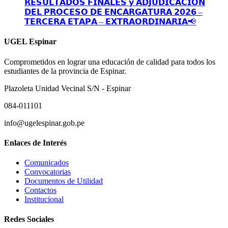
𝗥𝗘𝗦𝗨𝗟𝗧𝗔𝗗𝗢𝗦 𝗙𝗜𝗡𝗔𝗟𝗘𝗦 𝘆 𝗔𝗗𝗝𝗨𝗗𝗜𝗖𝗔𝗖𝗜𝗢𝗡
𝗗𝗘𝗟 𝗣𝗥𝗢𝗖𝗘𝗦𝗢 𝗗𝗘 𝗘𝗡𝗖𝗔𝗥𝗚𝗔𝗧𝗨𝗥𝗔 𝟮𝟬𝟮𝟲 –
𝗧𝗘𝗥𝗖𝗘𝗥𝗔 𝗘𝗧𝗔𝗣𝗔 – 𝗘𝗫𝗧𝗥𝗔𝗢𝗥𝗗𝗜𝗡𝗔𝗥𝗜𝗔📢
UGEL Espinar
Comprometidos en lograr una educación de calidad para todos los
estudiantes de la provincia de Espinar.
Plazoleta Unidad Vecinal S/N - Espinar
084-011101
info@ugelespinar.gob.pe
Enlaces de Interés
Comunicados
Convocatorias
Documentos de Utilidad
Contactos
Institucional
Redes Sociales