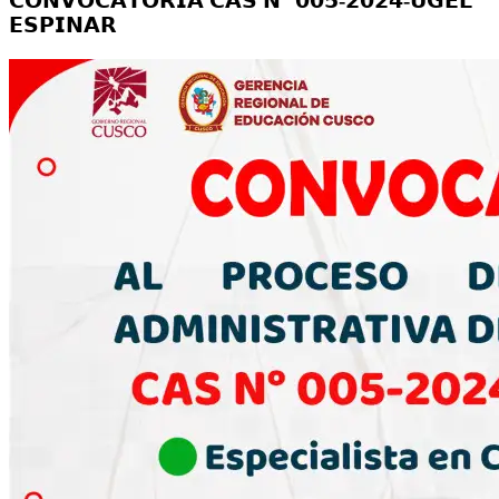
𝗖𝗢𝗡𝗩𝗢𝗖𝗔𝗧𝗢𝗥𝗜𝗔 𝗖𝗔𝗦 𝗡° 𝟬𝟬𝟱-𝟮𝟬𝟮𝟰-𝗨𝗚𝗘𝗟
𝗘𝗦𝗣𝗜𝗡𝗔𝗥