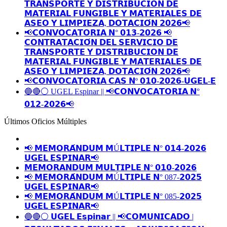
𝗧𝗥𝗔𝗡𝗦𝗣𝗢𝗥𝗧𝗘 𝗬 𝗗𝗜𝗦𝗧𝗥𝗜𝗕𝗨𝗖𝗜𝗢𝗡 𝗗𝗘
𝗠𝗔𝗧𝗘𝗥𝗜𝗔𝗟 𝗙𝗨𝗡𝗚𝗜𝗕𝗟𝗘 𝗬 𝗠𝗔𝗧𝗘𝗥𝗜𝗔𝗟𝗘𝗦 𝗗𝗘
𝗔𝗦𝗘𝗢 𝗬 𝗟𝗜𝗠𝗣𝗜𝗘𝗭𝗔, 𝗗𝗢𝗧𝗔𝗖𝗜𝗢́𝗡 𝟮𝟬𝟮𝟲📢
📢𝗖𝗢𝗡𝗩𝗢𝗖𝗔𝗧𝗢𝗥𝗜𝗔 𝗡° 𝟬𝟭𝟯-𝟮𝟬𝟮𝟲 📢
𝗖𝗢𝗡𝗧𝗥𝗔𝗧𝗔𝗖𝗜𝗢́𝗡 𝗗𝗘𝗟 𝗦𝗘𝗥𝗩𝗜𝗖𝗜𝗢 𝗗𝗘
𝗧𝗥𝗔𝗡𝗦𝗣𝗢𝗥𝗧𝗘 𝗬 𝗗𝗜𝗦𝗧𝗥𝗜𝗕𝗨𝗖𝗜𝗢𝗡 𝗗𝗘
𝗠𝗔𝗧𝗘𝗥𝗜𝗔𝗟 𝗙𝗨𝗡𝗚𝗜𝗕𝗟𝗘 𝗬 𝗠𝗔𝗧𝗘𝗥𝗜𝗔𝗟𝗘𝗦 𝗗𝗘
𝗔𝗦𝗘𝗢 𝗬 𝗟𝗜𝗠𝗣𝗜𝗘𝗭𝗔, 𝗗𝗢𝗧𝗔𝗖𝗜𝗢́𝗡 𝟮𝟬𝟮𝟲📢
📢𝗖𝗢𝗡𝗩𝗢𝗖𝗔𝗧𝗢𝗥𝗜𝗔 𝗖𝗔𝗦 𝗡º 𝟬𝟭𝟬-𝟮𝟬𝟮𝟲-𝗨𝗚𝗘𝗟-𝗘
🔵🔴⚪️ UGEL Espinar || 📢𝗖𝗢𝗡𝗩𝗢𝗖𝗔𝗧𝗢𝗥𝗜𝗔 𝗡°
𝟬𝟭𝟮-𝟮𝟬𝟮𝟲📢
Últimos Oficios Múltiples
📢 𝗠𝗘𝗠𝗢𝗥𝗔́𝗡𝗗𝗨𝗠 𝗠Ú𝗟𝗧𝗜𝗣𝗟𝗘 𝗡° 𝟬𝟭𝟰-𝟮𝟬𝟮𝟲
𝗨𝗚𝗘𝗟 𝗘𝗦𝗣𝗜𝗡𝗔𝗥📢
𝗠𝗘𝗠𝗢𝗥𝗔𝗡𝗗𝗨𝗠 𝗠𝗨𝗟𝗧𝗜𝗣𝗟𝗘 𝗡° 𝟬𝟭𝟬-𝟮𝟬𝟮𝟲
📢 𝗠𝗘𝗠𝗢𝗥𝗔́𝗡𝗗𝗨𝗠 𝗠Ú𝗟𝗧𝗜𝗣𝗟𝗘 𝗡° 087-𝟮𝟬𝟮𝟱
𝗨𝗚𝗘𝗟 𝗘𝗦𝗣𝗜𝗡𝗔𝗥📢
📢 𝗠𝗘𝗠𝗢𝗥𝗔́𝗡𝗗𝗨𝗠 𝗠Ú𝗟𝗧𝗜𝗣𝗟𝗘 𝗡° 085-𝟮𝟬𝟮𝟱
𝗨𝗚𝗘𝗟 𝗘𝗦𝗣𝗜𝗡𝗔𝗥📢
🔵🔴⚪️ 𝗨𝗚𝗘𝗟 𝗘𝘀𝗽𝗶𝗻𝗮𝗿 || 📢𝗖𝗢𝗠𝗨𝗡𝗜𝗖𝗔𝗗𝗢 |