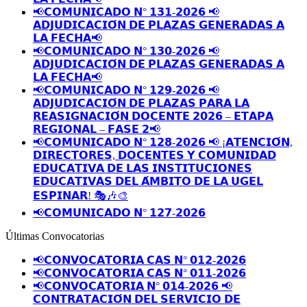
📢𝗖𝗢𝗠𝗨𝗡𝗜𝗖𝗔𝗗𝗢 𝗡° 𝟭𝟯𝟭-𝟮𝟬𝟮𝟲 📢
𝗔𝗗𝗝𝗨𝗗𝗜𝗖𝗔𝗖𝗜𝗢́𝗡 𝗗𝗘 𝗣𝗟𝗔𝗭𝗔𝗦 𝗚𝗘𝗡𝗘𝗥𝗔𝗗𝗔𝗦 𝗔
𝗟𝗔 𝗙𝗘𝗖𝗛𝗔📢
📢𝗖𝗢𝗠𝗨𝗡𝗜𝗖𝗔𝗗𝗢 𝗡° 𝟭𝟯𝟬-𝟮𝟬𝟮𝟲 📢
𝗔𝗗𝗝𝗨𝗗𝗜𝗖𝗔𝗖𝗜𝗢́𝗡 𝗗𝗘 𝗣𝗟𝗔𝗭𝗔𝗦 𝗚𝗘𝗡𝗘𝗥𝗔𝗗𝗔𝗦 𝗔
𝗟𝗔 𝗙𝗘𝗖𝗛𝗔📢
📢𝗖𝗢𝗠𝗨𝗡𝗜𝗖𝗔𝗗𝗢 𝗡° 𝟭𝟮𝟵-𝟮𝟬𝟮𝟲 📢
𝗔𝗗𝗝𝗨𝗗𝗜𝗖𝗔𝗖𝗜𝗢́𝗡 𝗗𝗘 𝗣𝗟𝗔𝗭𝗔𝗦 𝗣𝗔𝗥𝗔 𝗟𝗔
𝗥𝗘𝗔𝗦𝗜𝗚𝗡𝗔𝗖𝗜𝗢́𝗡 𝗗𝗢𝗖𝗘𝗡𝗧𝗘 𝟮𝟬𝟮𝟲 – 𝗘𝗧𝗔𝗣𝗔
𝗥𝗘𝗚𝗜𝗢𝗡𝗔𝗟 – 𝗙𝗔𝗦𝗘 𝟮📢
📢𝗖𝗢𝗠𝗨𝗡𝗜𝗖𝗔𝗗𝗢 𝗡° 𝟭𝟮𝟴-𝟮𝟬𝟮𝟲 📢 ¡𝗔𝗧𝗘𝗡𝗖𝗜𝗢́𝗡,
𝗗𝗜𝗥𝗘𝗖𝗧𝗢𝗥𝗘𝗦, 𝗗𝗢𝗖𝗘𝗡𝗧𝗘𝗦 𝗬 𝗖𝗢𝗠𝗨𝗡𝗜𝗗𝗔𝗗
𝗘𝗗𝗨𝗖𝗔𝗧𝗜𝗩𝗔 𝗗𝗘 𝗟𝗔𝗦 𝗜𝗡𝗦𝗧𝗜𝗧𝗨𝗖𝗜𝗢𝗡𝗘𝗦
𝗘𝗗𝗨𝗖𝗔𝗧𝗜𝗩𝗔𝗦 𝗗𝗘𝗟 𝗔́𝗠𝗕𝗜𝗧𝗢 𝗗𝗘 𝗟𝗔 𝗨𝗚𝗘𝗟
𝗘𝗦𝗣𝗜𝗡𝗔𝗥! 🎭🎶🎨
📢𝗖𝗢𝗠𝗨𝗡𝗜𝗖𝗔𝗗𝗢 𝗡° 𝟭𝟮𝟳-𝟮𝟬𝟮𝟲
Últimas Convocatorias
📢𝗖𝗢𝗡𝗩𝗢𝗖𝗔𝗧𝗢𝗥𝗜𝗔 𝗖𝗔𝗦 𝗡° 𝟬𝟭𝟮-𝟮𝟬𝟮𝟲
📢𝗖𝗢𝗡𝗩𝗢𝗖𝗔𝗧𝗢𝗥𝗜𝗔 𝗖𝗔𝗦 𝗡° 𝟬𝟭𝟭-𝟮𝟬𝟮𝟲
📢𝗖𝗢𝗡𝗩𝗢𝗖𝗔𝗧𝗢𝗥𝗜𝗔 𝗡° 𝟬𝟭𝟰-𝟮𝟬𝟮𝟲 📢
𝗖𝗢𝗡𝗧𝗥𝗔𝗧𝗔𝗖𝗜𝗢́𝗡 𝗗𝗘𝗟 𝗦𝗘𝗥𝗩𝗜𝗖𝗜𝗢 𝗗𝗘