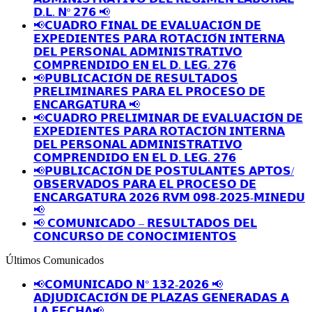
𝗗.𝗟. 𝗡º 𝟮𝟳𝟲 📢
📢𝗖𝗨𝗔𝗗𝗥𝗢 𝗙𝗜𝗡𝗔𝗟 𝗗𝗘 𝗘𝗩𝗔𝗟𝗨𝗔𝗖𝗜𝗢́𝗡 𝗗𝗘
𝗘𝗫𝗣𝗘𝗗𝗜𝗘𝗡𝗧𝗘𝗦 𝗣𝗔𝗥𝗔 𝗥𝗢𝗧𝗔𝗖𝗜𝗢́𝗡 𝗜𝗡𝗧𝗘𝗥𝗡𝗔
𝗗𝗘𝗟 𝗣𝗘𝗥𝗦𝗢𝗡𝗔𝗟 𝗔𝗗𝗠𝗜𝗡𝗜𝗦𝗧𝗥𝗔𝗧𝗜𝗩𝗢
𝗖𝗢𝗠𝗣𝗥𝗘𝗡𝗗𝗜𝗗𝗢 𝗘𝗡 𝗘𝗟 𝗗. 𝗟𝗘𝗚. 𝟮𝟳𝟲
📢𝗣𝗨𝗕𝗟𝗜𝗖𝗔𝗖𝗜𝗢́𝗡 𝗗𝗘 𝗥𝗘𝗦𝗨𝗟𝗧𝗔𝗗𝗢𝗦
𝗣𝗥𝗘𝗟𝗜𝗠𝗜𝗡𝗔𝗥𝗘𝗦 𝗣𝗔𝗥𝗔 𝗘𝗟 𝗣𝗥𝗢𝗖𝗘𝗦𝗢 𝗗𝗘
𝗘𝗡𝗖𝗔𝗥𝗚𝗔𝗧𝗨𝗥𝗔 📢
📢𝗖𝗨𝗔𝗗𝗥𝗢 𝗣𝗥𝗘𝗟𝗜𝗠𝗜𝗡𝗔𝗥 𝗗𝗘 𝗘𝗩𝗔𝗟𝗨𝗔𝗖𝗜𝗢́𝗡 𝗗𝗘
𝗘𝗫𝗣𝗘𝗗𝗜𝗘𝗡𝗧𝗘𝗦 𝗣𝗔𝗥𝗔 𝗥𝗢𝗧𝗔𝗖𝗜𝗢́𝗡 𝗜𝗡𝗧𝗘𝗥𝗡𝗔
𝗗𝗘𝗟 𝗣𝗘𝗥𝗦𝗢𝗡𝗔𝗟 𝗔𝗗𝗠𝗜𝗡𝗜𝗦𝗧𝗥𝗔𝗧𝗜𝗩𝗢
𝗖𝗢𝗠𝗣𝗥𝗘𝗡𝗗𝗜𝗗𝗢 𝗘𝗡 𝗘𝗟 𝗗. 𝗟𝗘𝗚. 𝟮𝟳𝟲
📢𝗣𝗨𝗕𝗟𝗜𝗖𝗔𝗖𝗜𝗢́𝗡 𝗗𝗘 𝗣𝗢𝗦𝗧𝗨𝗟𝗔𝗡𝗧𝗘𝗦 𝗔𝗣𝗧𝗢𝗦/
𝗢𝗕𝗦𝗘𝗥𝗩𝗔𝗗𝗢𝗦 𝗣𝗔𝗥𝗔 𝗘𝗟 𝗣𝗥𝗢𝗖𝗘𝗦𝗢 𝗗𝗘
𝗘𝗡𝗖𝗔𝗥𝗚𝗔𝗧𝗨𝗥𝗔 𝟮𝟬𝟮𝟲 𝗥𝗩𝗠 𝟬𝟵𝟴-𝟮𝟬𝟮𝟱-𝗠𝗜𝗡𝗘𝗗𝗨
📢
📢 𝗖𝗢𝗠𝗨𝗡𝗜𝗖𝗔𝗗𝗢 – 𝗥𝗘𝗦𝗨𝗟𝗧𝗔𝗗𝗢𝗦 𝗗𝗘𝗟
𝗖𝗢𝗡𝗖𝗨𝗥𝗦𝗢 𝗗𝗘 𝗖𝗢𝗡𝗢𝗖𝗜𝗠𝗜𝗘𝗡𝗧𝗢𝗦
Últimos Comunicados
📢𝗖𝗢𝗠𝗨𝗡𝗜𝗖𝗔𝗗𝗢 𝗡° 𝟭𝟯𝟮-𝟮𝟬𝟮𝟲 📢
𝗔𝗗𝗝𝗨𝗗𝗜𝗖𝗔𝗖𝗜𝗢́𝗡 𝗗𝗘 𝗣𝗟𝗔𝗭𝗔𝗦 𝗚𝗘𝗡𝗘𝗥𝗔𝗗𝗔𝗦 𝗔
𝗟𝗔 𝗙𝗘𝗖𝗛𝗔📢