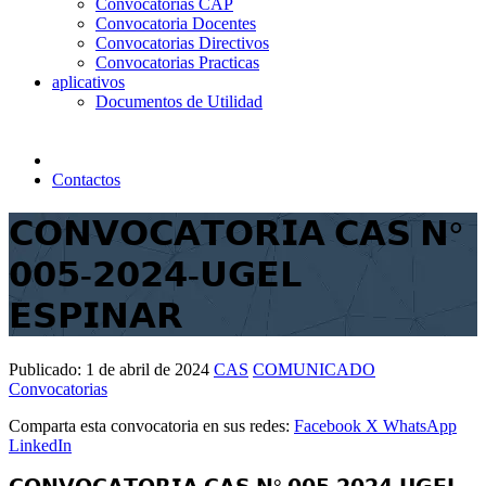
Convocatorias CAP
Convocatoria Docentes
Convocatorias Directivos
Convocatorias Practicas
aplicativos
Documentos de Utilidad
Contactos
𝗖𝗢𝗡𝗩𝗢𝗖𝗔𝗧𝗢𝗥𝗜𝗔 𝗖𝗔𝗦 𝗡°
𝟬𝟬𝟱-𝟮𝟬𝟮𝟰-𝗨𝗚𝗘𝗟
𝗘𝗦𝗣𝗜𝗡𝗔𝗥
Publicado:
1 de abril de 2024
CAS
COMUNICADO
Convocatorias
Comparta esta convocatoria en sus redes:
Facebook
X
WhatsApp
LinkedIn