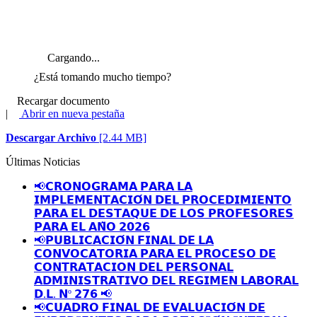
Cargando...
¿Está tomando mucho tiempo?
Recargar documento
|
Abrir en nueva pestaña
Descargar Archivo
[2.44 MB]
Últimas Noticias
📢𝗖𝗥𝗢𝗡𝗢𝗚𝗥𝗔𝗠𝗔 𝗣𝗔𝗥𝗔 𝗟𝗔
𝗜𝗠𝗣𝗟𝗘𝗠𝗘𝗡𝗧𝗔𝗖𝗜𝗢́𝗡 𝗗𝗘𝗟 𝗣𝗥𝗢𝗖𝗘𝗗𝗜𝗠𝗜𝗘𝗡𝗧𝗢
𝗣𝗔𝗥𝗔 𝗘𝗟 𝗗𝗘𝗦𝗧𝗔𝗤𝗨𝗘 𝗗𝗘 𝗟𝗢𝗦 𝗣𝗥𝗢𝗙𝗘𝗦𝗢𝗥𝗘𝗦
𝗣𝗔𝗥𝗔 𝗘𝗟 𝗔𝗡̃𝗢 𝟮𝟬𝟮𝟲
📢𝗣𝗨𝗕𝗟𝗜𝗖𝗔𝗖𝗜𝗢́𝗡 𝗙𝗜𝗡𝗔𝗟 𝗗𝗘 𝗟𝗔
𝗖𝗢𝗡𝗩𝗢𝗖𝗔𝗧𝗢𝗥𝗜𝗔 𝗣𝗔𝗥𝗔 𝗘𝗟 𝗣𝗥𝗢𝗖𝗘𝗦𝗢 𝗗𝗘
𝗖𝗢𝗡𝗧𝗥𝗔𝗧𝗔𝗖𝗜𝗢𝗡 𝗗𝗘𝗟 𝗣𝗘𝗥𝗦𝗢𝗡𝗔𝗟
𝗔𝗗𝗠𝗜𝗡𝗜𝗦𝗧𝗥𝗔𝗧𝗜𝗩𝗢 𝗗𝗘𝗟 𝗥𝗘𝗚𝗜𝗠𝗘𝗡 𝗟𝗔𝗕𝗢𝗥𝗔𝗟
𝗗.𝗟. 𝗡º 𝟮𝟳𝟲 📢
📢𝗖𝗨𝗔𝗗𝗥𝗢 𝗙𝗜𝗡𝗔𝗟 𝗗𝗘 𝗘𝗩𝗔𝗟𝗨𝗔𝗖𝗜𝗢́𝗡 𝗗𝗘