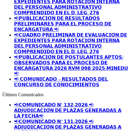
𝗘𝗫𝗣𝗘𝗗𝗜𝗘𝗡𝗧𝗘𝗦 𝗣𝗔𝗥𝗔 𝗥𝗢𝗧𝗔𝗖𝗜𝗢́𝗡 𝗜𝗡𝗧𝗘𝗥𝗡𝗔
𝗗𝗘𝗟 𝗣𝗘𝗥𝗦𝗢𝗡𝗔𝗟 𝗔𝗗𝗠𝗜𝗡𝗜𝗦𝗧𝗥𝗔𝗧𝗜𝗩𝗢
𝗖𝗢𝗠𝗣𝗥𝗘𝗡𝗗𝗜𝗗𝗢 𝗘𝗡 𝗘𝗟 𝗗. 𝗟𝗘𝗚. 𝟮𝟳𝟲
📢𝗣𝗨𝗕𝗟𝗜𝗖𝗔𝗖𝗜𝗢́𝗡 𝗗𝗘 𝗥𝗘𝗦𝗨𝗟𝗧𝗔𝗗𝗢𝗦
𝗣𝗥𝗘𝗟𝗜𝗠𝗜𝗡𝗔𝗥𝗘𝗦 𝗣𝗔𝗥𝗔 𝗘𝗟 𝗣𝗥𝗢𝗖𝗘𝗦𝗢 𝗗𝗘
𝗘𝗡𝗖𝗔𝗥𝗚𝗔𝗧𝗨𝗥𝗔 📢
📢𝗖𝗨𝗔𝗗𝗥𝗢 𝗣𝗥𝗘𝗟𝗜𝗠𝗜𝗡𝗔𝗥 𝗗𝗘 𝗘𝗩𝗔𝗟𝗨𝗔𝗖𝗜𝗢́𝗡 𝗗𝗘
𝗘𝗫𝗣𝗘𝗗𝗜𝗘𝗡𝗧𝗘𝗦 𝗣𝗔𝗥𝗔 𝗥𝗢𝗧𝗔𝗖𝗜𝗢́𝗡 𝗜𝗡𝗧𝗘𝗥𝗡𝗔
𝗗𝗘𝗟 𝗣𝗘𝗥𝗦𝗢𝗡𝗔𝗟 𝗔𝗗𝗠𝗜𝗡𝗜𝗦𝗧𝗥𝗔𝗧𝗜𝗩𝗢
𝗖𝗢𝗠𝗣𝗥𝗘𝗡𝗗𝗜𝗗𝗢 𝗘𝗡 𝗘𝗟 𝗗. 𝗟𝗘𝗚. 𝟮𝟳𝟲
📢𝗣𝗨𝗕𝗟𝗜𝗖𝗔𝗖𝗜𝗢́𝗡 𝗗𝗘 𝗣𝗢𝗦𝗧𝗨𝗟𝗔𝗡𝗧𝗘𝗦 𝗔𝗣𝗧𝗢𝗦/
𝗢𝗕𝗦𝗘𝗥𝗩𝗔𝗗𝗢𝗦 𝗣𝗔𝗥𝗔 𝗘𝗟 𝗣𝗥𝗢𝗖𝗘𝗦𝗢 𝗗𝗘
𝗘𝗡𝗖𝗔𝗥𝗚𝗔𝗧𝗨𝗥𝗔 𝟮𝟬𝟮𝟲 𝗥𝗩𝗠 𝟬𝟵𝟴-𝟮𝟬𝟮𝟱-𝗠𝗜𝗡𝗘𝗗𝗨
📢
📢 𝗖𝗢𝗠𝗨𝗡𝗜𝗖𝗔𝗗𝗢 – 𝗥𝗘𝗦𝗨𝗟𝗧𝗔𝗗𝗢𝗦 𝗗𝗘𝗟
𝗖𝗢𝗡𝗖𝗨𝗥𝗦𝗢 𝗗𝗘 𝗖𝗢𝗡𝗢𝗖𝗜𝗠𝗜𝗘𝗡𝗧𝗢𝗦
Últimos Comunicados
📢𝗖𝗢𝗠𝗨𝗡𝗜𝗖𝗔𝗗𝗢 𝗡° 𝟭𝟯𝟮-𝟮𝟬𝟮𝟲 📢
𝗔𝗗𝗝𝗨𝗗𝗜𝗖𝗔𝗖𝗜𝗢́𝗡 𝗗𝗘 𝗣𝗟𝗔𝗭𝗔𝗦 𝗚𝗘𝗡𝗘𝗥𝗔𝗗𝗔𝗦 𝗔
𝗟𝗔 𝗙𝗘𝗖𝗛𝗔📢
📢𝗖𝗢𝗠𝗨𝗡𝗜𝗖𝗔𝗗𝗢 𝗡° 𝟭𝟯𝟭-𝟮𝟬𝟮𝟲 📢
𝗔𝗗𝗝𝗨𝗗𝗜𝗖𝗔𝗖𝗜𝗢́𝗡 𝗗𝗘 𝗣𝗟𝗔𝗭𝗔𝗦 𝗚𝗘𝗡𝗘𝗥𝗔𝗗𝗔𝗦 𝗔