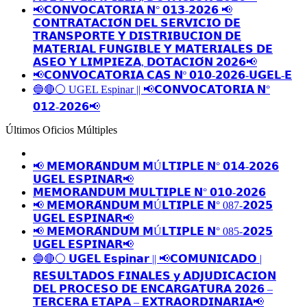
📢𝗖𝗢𝗡𝗩𝗢𝗖𝗔𝗧𝗢𝗥𝗜𝗔 𝗡° 𝟬𝟭𝟯-𝟮𝟬𝟮𝟲 📢
𝗖𝗢𝗡𝗧𝗥𝗔𝗧𝗔𝗖𝗜𝗢́𝗡 𝗗𝗘𝗟 𝗦𝗘𝗥𝗩𝗜𝗖𝗜𝗢 𝗗𝗘
𝗧𝗥𝗔𝗡𝗦𝗣𝗢𝗥𝗧𝗘 𝗬 𝗗𝗜𝗦𝗧𝗥𝗜𝗕𝗨𝗖𝗜𝗢𝗡 𝗗𝗘
𝗠𝗔𝗧𝗘𝗥𝗜𝗔𝗟 𝗙𝗨𝗡𝗚𝗜𝗕𝗟𝗘 𝗬 𝗠𝗔𝗧𝗘𝗥𝗜𝗔𝗟𝗘𝗦 𝗗𝗘
𝗔𝗦𝗘𝗢 𝗬 𝗟𝗜𝗠𝗣𝗜𝗘𝗭𝗔, 𝗗𝗢𝗧𝗔𝗖𝗜𝗢́𝗡 𝟮𝟬𝟮𝟲📢
📢𝗖𝗢𝗡𝗩𝗢𝗖𝗔𝗧𝗢𝗥𝗜𝗔 𝗖𝗔𝗦 𝗡º 𝟬𝟭𝟬-𝟮𝟬𝟮𝟲-𝗨𝗚𝗘𝗟-𝗘
🔵🔴⚪️ UGEL Espinar || 📢𝗖𝗢𝗡𝗩𝗢𝗖𝗔𝗧𝗢𝗥𝗜𝗔 𝗡°
𝟬𝟭𝟮-𝟮𝟬𝟮𝟲📢
Últimos Oficios Múltiples
📢 𝗠𝗘𝗠𝗢𝗥𝗔́𝗡𝗗𝗨𝗠 𝗠Ú𝗟𝗧𝗜𝗣𝗟𝗘 𝗡° 𝟬𝟭𝟰-𝟮𝟬𝟮𝟲
𝗨𝗚𝗘𝗟 𝗘𝗦𝗣𝗜𝗡𝗔𝗥📢
𝗠𝗘𝗠𝗢𝗥𝗔𝗡𝗗𝗨𝗠 𝗠𝗨𝗟𝗧𝗜𝗣𝗟𝗘 𝗡° 𝟬𝟭𝟬-𝟮𝟬𝟮𝟲
📢 𝗠𝗘𝗠𝗢𝗥𝗔́𝗡𝗗𝗨𝗠 𝗠Ú𝗟𝗧𝗜𝗣𝗟𝗘 𝗡° 087-𝟮𝟬𝟮𝟱
𝗨𝗚𝗘𝗟 𝗘𝗦𝗣𝗜𝗡𝗔𝗥📢
📢 𝗠𝗘𝗠𝗢𝗥𝗔́𝗡𝗗𝗨𝗠 𝗠Ú𝗟𝗧𝗜𝗣𝗟𝗘 𝗡° 085-𝟮𝟬𝟮𝟱
𝗨𝗚𝗘𝗟 𝗘𝗦𝗣𝗜𝗡𝗔𝗥📢
🔵🔴⚪️ 𝗨𝗚𝗘𝗟 𝗘𝘀𝗽𝗶𝗻𝗮𝗿 || 📢𝗖𝗢𝗠𝗨𝗡𝗜𝗖𝗔𝗗𝗢 |
𝗥𝗘𝗦𝗨𝗟𝗧𝗔𝗗𝗢𝗦 𝗙𝗜𝗡𝗔𝗟𝗘𝗦 𝘆 𝗔𝗗𝗝𝗨𝗗𝗜𝗖𝗔𝗖𝗜𝗢𝗡
𝗗𝗘𝗟 𝗣𝗥𝗢𝗖𝗘𝗦𝗢 𝗗𝗘 𝗘𝗡𝗖𝗔𝗥𝗚𝗔𝗧𝗨𝗥𝗔 𝟮𝟬𝟮𝟲 –
𝗧𝗘𝗥𝗖𝗘𝗥𝗔 𝗘𝗧𝗔𝗣𝗔 – 𝗘𝗫𝗧𝗥𝗔𝗢𝗥𝗗𝗜𝗡𝗔𝗥𝗜𝗔📢