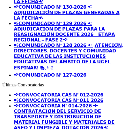
𝗟𝗔 𝗙𝗘𝗖𝗛𝗔📢
📢𝗖𝗢𝗠𝗨𝗡𝗜𝗖𝗔𝗗𝗢 𝗡° 𝟭𝟯𝟬-𝟮𝟬𝟮𝟲 📢
𝗔𝗗𝗝𝗨𝗗𝗜𝗖𝗔𝗖𝗜𝗢́𝗡 𝗗𝗘 𝗣𝗟𝗔𝗭𝗔𝗦 𝗚𝗘𝗡𝗘𝗥𝗔𝗗𝗔𝗦 𝗔
𝗟𝗔 𝗙𝗘𝗖𝗛𝗔📢
📢𝗖𝗢𝗠𝗨𝗡𝗜𝗖𝗔𝗗𝗢 𝗡° 𝟭𝟮𝟵-𝟮𝟬𝟮𝟲 📢
𝗔𝗗𝗝𝗨𝗗𝗜𝗖𝗔𝗖𝗜𝗢́𝗡 𝗗𝗘 𝗣𝗟𝗔𝗭𝗔𝗦 𝗣𝗔𝗥𝗔 𝗟𝗔
𝗥𝗘𝗔𝗦𝗜𝗚𝗡𝗔𝗖𝗜𝗢́𝗡 𝗗𝗢𝗖𝗘𝗡𝗧𝗘 𝟮𝟬𝟮𝟲 – 𝗘𝗧𝗔𝗣𝗔
𝗥𝗘𝗚𝗜𝗢𝗡𝗔𝗟 – 𝗙𝗔𝗦𝗘 𝟮📢
📢𝗖𝗢𝗠𝗨𝗡𝗜𝗖𝗔𝗗𝗢 𝗡° 𝟭𝟮𝟴-𝟮𝟬𝟮𝟲 📢 ¡𝗔𝗧𝗘𝗡𝗖𝗜𝗢́𝗡,
𝗗𝗜𝗥𝗘𝗖𝗧𝗢𝗥𝗘𝗦, 𝗗𝗢𝗖𝗘𝗡𝗧𝗘𝗦 𝗬 𝗖𝗢𝗠𝗨𝗡𝗜𝗗𝗔𝗗
𝗘𝗗𝗨𝗖𝗔𝗧𝗜𝗩𝗔 𝗗𝗘 𝗟𝗔𝗦 𝗜𝗡𝗦𝗧𝗜𝗧𝗨𝗖𝗜𝗢𝗡𝗘𝗦
𝗘𝗗𝗨𝗖𝗔𝗧𝗜𝗩𝗔𝗦 𝗗𝗘𝗟 𝗔́𝗠𝗕𝗜𝗧𝗢 𝗗𝗘 𝗟𝗔 𝗨𝗚𝗘𝗟
𝗘𝗦𝗣𝗜𝗡𝗔𝗥! 🎭🎶🎨
📢𝗖𝗢𝗠𝗨𝗡𝗜𝗖𝗔𝗗𝗢 𝗡° 𝟭𝟮𝟳-𝟮𝟬𝟮𝟲
Últimas Convocatorias
📢𝗖𝗢𝗡𝗩𝗢𝗖𝗔𝗧𝗢𝗥𝗜𝗔 𝗖𝗔𝗦 𝗡° 𝟬𝟭𝟮-𝟮𝟬𝟮𝟲
📢𝗖𝗢𝗡𝗩𝗢𝗖𝗔𝗧𝗢𝗥𝗜𝗔 𝗖𝗔𝗦 𝗡° 𝟬𝟭𝟭-𝟮𝟬𝟮𝟲
📢𝗖𝗢𝗡𝗩𝗢𝗖𝗔𝗧𝗢𝗥𝗜𝗔 𝗡° 𝟬𝟭𝟰-𝟮𝟬𝟮𝟲 📢
𝗖𝗢𝗡𝗧𝗥𝗔𝗧𝗔𝗖𝗜𝗢́𝗡 𝗗𝗘𝗟 𝗦𝗘𝗥𝗩𝗜𝗖𝗜𝗢 𝗗𝗘
𝗧𝗥𝗔𝗡𝗦𝗣𝗢𝗥𝗧𝗘 𝗬 𝗗𝗜𝗦𝗧𝗥𝗜𝗕𝗨𝗖𝗜𝗢𝗡 𝗗𝗘
𝗠𝗔𝗧𝗘𝗥𝗜𝗔𝗟 𝗙𝗨𝗡𝗚𝗜𝗕𝗟𝗘 𝗬 𝗠𝗔𝗧𝗘𝗥𝗜𝗔𝗟𝗘𝗦 𝗗𝗘
𝗔𝗦𝗘𝗢 𝗬 𝗟𝗜𝗠𝗣𝗜𝗘𝗭𝗔, 𝗗𝗢𝗧𝗔𝗖𝗜𝗢́𝗡 𝟮𝟬𝟮𝟲📢