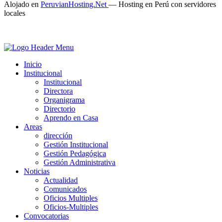
Alojado en
PeruvianHosting.Net
—
Hosting en Perú con servidores
locales
Inicio
Institucional
Institucional
Directora
Organigrama
Directorio
Aprendo en Casa
Areas
dirección
Gestión Institucional
Gestión Pedagógica
Gestión Administrativa
Noticias
Actualidad
Comunicados
Oficios Multiples
Oficios-Multiples
Convocatorias