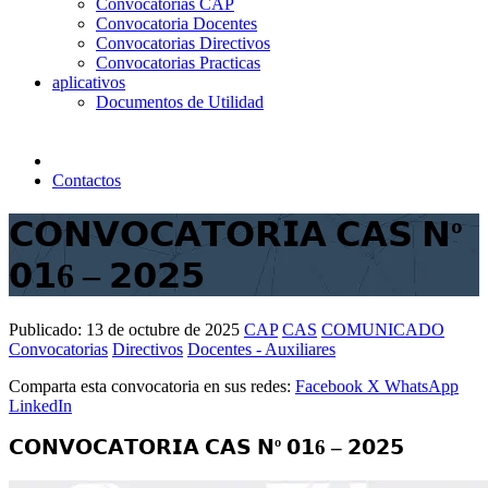
Convocatorias CAP
Convocatoria Docentes
Convocatorias Directivos
Convocatorias Practicas
aplicativos
Documentos de Utilidad
Contactos
𝗖𝗢𝗡𝗩𝗢𝗖𝗔𝗧𝗢𝗥𝗜𝗔 𝗖𝗔𝗦 𝗡º
𝟬𝟭6 – 𝟮𝟬𝟮𝟱
Publicado:
13 de octubre de 2025
CAP
CAS
COMUNICADO
Convocatorias
Directivos
Docentes - Auxiliares
Comparta esta convocatoria en sus redes:
Facebook
X
WhatsApp
LinkedIn
𝗖𝗢𝗡𝗩𝗢𝗖𝗔𝗧𝗢𝗥𝗜𝗔 𝗖𝗔𝗦 𝗡º 𝟬𝟭6 – 𝟮𝟬𝟮𝟱