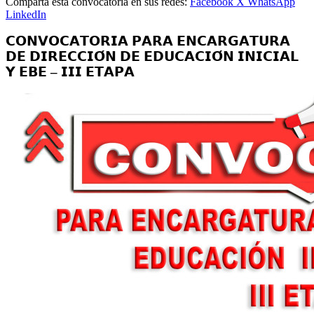
Comparta esta convocatoria en sus redes:
Facebook
X
WhatsApp
LinkedIn
𝗖𝗢𝗡𝗩𝗢𝗖𝗔𝗧𝗢𝗥𝗜𝗔 𝗣𝗔𝗥𝗔 𝗘𝗡𝗖𝗔𝗥𝗚𝗔𝗧𝗨𝗥𝗔
𝗗𝗘 𝗗𝗜𝗥𝗘𝗖𝗖𝗜𝗢́𝗡 𝗗𝗘 𝗘𝗗𝗨𝗖𝗔𝗖𝗜𝗢́𝗡 𝗜𝗡𝗜𝗖𝗜𝗔𝗟
𝗬 𝗘𝗕𝗘 – 𝗜𝗜𝗜 𝗘𝗧𝗔𝗣𝗔