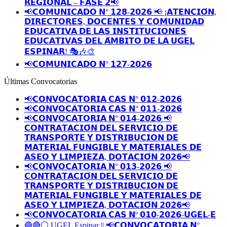
𝗥𝗘𝗚𝗜𝗢𝗡𝗔𝗟 – 𝗙𝗔𝗦𝗘 𝟮📢
📢𝗖𝗢𝗠𝗨𝗡𝗜𝗖𝗔𝗗𝗢 𝗡° 𝟭𝟮𝟴-𝟮𝟬𝟮𝟲 📢 ¡𝗔𝗧𝗘𝗡𝗖𝗜𝗢́𝗡,
𝗗𝗜𝗥𝗘𝗖𝗧𝗢𝗥𝗘𝗦, 𝗗𝗢𝗖𝗘𝗡𝗧𝗘𝗦 𝗬 𝗖𝗢𝗠𝗨𝗡𝗜𝗗𝗔𝗗
𝗘𝗗𝗨𝗖𝗔𝗧𝗜𝗩𝗔 𝗗𝗘 𝗟𝗔𝗦 𝗜𝗡𝗦𝗧𝗜𝗧𝗨𝗖𝗜𝗢𝗡𝗘𝗦
𝗘𝗗𝗨𝗖𝗔𝗧𝗜𝗩𝗔𝗦 𝗗𝗘𝗟 𝗔́𝗠𝗕𝗜𝗧𝗢 𝗗𝗘 𝗟𝗔 𝗨𝗚𝗘𝗟
𝗘𝗦𝗣𝗜𝗡𝗔𝗥! 🎭🎶🎨
📢𝗖𝗢𝗠𝗨𝗡𝗜𝗖𝗔𝗗𝗢 𝗡° 𝟭𝟮𝟳-𝟮𝟬𝟮𝟲
Últimas Convocatorias
📢𝗖𝗢𝗡𝗩𝗢𝗖𝗔𝗧𝗢𝗥𝗜𝗔 𝗖𝗔𝗦 𝗡° 𝟬𝟭𝟮-𝟮𝟬𝟮𝟲
📢𝗖𝗢𝗡𝗩𝗢𝗖𝗔𝗧𝗢𝗥𝗜𝗔 𝗖𝗔𝗦 𝗡° 𝟬𝟭𝟭-𝟮𝟬𝟮𝟲
📢𝗖𝗢𝗡𝗩𝗢𝗖𝗔𝗧𝗢𝗥𝗜𝗔 𝗡° 𝟬𝟭𝟰-𝟮𝟬𝟮𝟲 📢
𝗖𝗢𝗡𝗧𝗥𝗔𝗧𝗔𝗖𝗜𝗢́𝗡 𝗗𝗘𝗟 𝗦𝗘𝗥𝗩𝗜𝗖𝗜𝗢 𝗗𝗘
𝗧𝗥𝗔𝗡𝗦𝗣𝗢𝗥𝗧𝗘 𝗬 𝗗𝗜𝗦𝗧𝗥𝗜𝗕𝗨𝗖𝗜𝗢𝗡 𝗗𝗘
𝗠𝗔𝗧𝗘𝗥𝗜𝗔𝗟 𝗙𝗨𝗡𝗚𝗜𝗕𝗟𝗘 𝗬 𝗠𝗔𝗧𝗘𝗥𝗜𝗔𝗟𝗘𝗦 𝗗𝗘
𝗔𝗦𝗘𝗢 𝗬 𝗟𝗜𝗠𝗣𝗜𝗘𝗭𝗔, 𝗗𝗢𝗧𝗔𝗖𝗜𝗢́𝗡 𝟮𝟬𝟮𝟲📢
📢𝗖𝗢𝗡𝗩𝗢𝗖𝗔𝗧𝗢𝗥𝗜𝗔 𝗡° 𝟬𝟭𝟯-𝟮𝟬𝟮𝟲 📢
𝗖𝗢𝗡𝗧𝗥𝗔𝗧𝗔𝗖𝗜𝗢́𝗡 𝗗𝗘𝗟 𝗦𝗘𝗥𝗩𝗜𝗖𝗜𝗢 𝗗𝗘
𝗧𝗥𝗔𝗡𝗦𝗣𝗢𝗥𝗧𝗘 𝗬 𝗗𝗜𝗦𝗧𝗥𝗜𝗕𝗨𝗖𝗜𝗢𝗡 𝗗𝗘
𝗠𝗔𝗧𝗘𝗥𝗜𝗔𝗟 𝗙𝗨𝗡𝗚𝗜𝗕𝗟𝗘 𝗬 𝗠𝗔𝗧𝗘𝗥𝗜𝗔𝗟𝗘𝗦 𝗗𝗘
𝗔𝗦𝗘𝗢 𝗬 𝗟𝗜𝗠𝗣𝗜𝗘𝗭𝗔, 𝗗𝗢𝗧𝗔𝗖𝗜𝗢́𝗡 𝟮𝟬𝟮𝟲📢
📢𝗖𝗢𝗡𝗩𝗢𝗖𝗔𝗧𝗢𝗥𝗜𝗔 𝗖𝗔𝗦 𝗡º 𝟬𝟭𝟬-𝟮𝟬𝟮𝟲-𝗨𝗚𝗘𝗟-𝗘
🔵🔴⚪️ UGEL Espinar || 📢𝗖𝗢𝗡𝗩𝗢𝗖𝗔𝗧𝗢𝗥𝗜𝗔 𝗡°