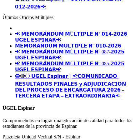
𝟬𝟭𝟮-𝟮𝟬𝟮𝟲📢
Últimos Oficios Múltiples
📢 𝗠𝗘𝗠𝗢𝗥𝗔́𝗡𝗗𝗨𝗠 𝗠Ú𝗟𝗧𝗜𝗣𝗟𝗘 𝗡° 𝟬𝟭𝟰-𝟮𝟬𝟮𝟲
𝗨𝗚𝗘𝗟 𝗘𝗦𝗣𝗜𝗡𝗔𝗥📢
𝗠𝗘𝗠𝗢𝗥𝗔𝗡𝗗𝗨𝗠 𝗠𝗨𝗟𝗧𝗜𝗣𝗟𝗘 𝗡° 𝟬𝟭𝟬-𝟮𝟬𝟮𝟲
📢 𝗠𝗘𝗠𝗢𝗥𝗔́𝗡𝗗𝗨𝗠 𝗠Ú𝗟𝗧𝗜𝗣𝗟𝗘 𝗡° 087-𝟮𝟬𝟮𝟱
𝗨𝗚𝗘𝗟 𝗘𝗦𝗣𝗜𝗡𝗔𝗥📢
📢 𝗠𝗘𝗠𝗢𝗥𝗔́𝗡𝗗𝗨𝗠 𝗠Ú𝗟𝗧𝗜𝗣𝗟𝗘 𝗡° 085-𝟮𝟬𝟮𝟱
𝗨𝗚𝗘𝗟 𝗘𝗦𝗣𝗜𝗡𝗔𝗥📢
🔵🔴⚪️ 𝗨𝗚𝗘𝗟 𝗘𝘀𝗽𝗶𝗻𝗮𝗿 || 📢𝗖𝗢𝗠𝗨𝗡𝗜𝗖𝗔𝗗𝗢 |
𝗥𝗘𝗦𝗨𝗟𝗧𝗔𝗗𝗢𝗦 𝗙𝗜𝗡𝗔𝗟𝗘𝗦 𝘆 𝗔𝗗𝗝𝗨𝗗𝗜𝗖𝗔𝗖𝗜𝗢𝗡
𝗗𝗘𝗟 𝗣𝗥𝗢𝗖𝗘𝗦𝗢 𝗗𝗘 𝗘𝗡𝗖𝗔𝗥𝗚𝗔𝗧𝗨𝗥𝗔 𝟮𝟬𝟮𝟲 –
𝗧𝗘𝗥𝗖𝗘𝗥𝗔 𝗘𝗧𝗔𝗣𝗔 – 𝗘𝗫𝗧𝗥𝗔𝗢𝗥𝗗𝗜𝗡𝗔𝗥𝗜𝗔📢
UGEL Espinar
Comprometidos en lograr una educación de calidad para todos los
estudiantes de la provincia de Espinar.
Plazoleta Unidad Vecinal S/N - Espinar