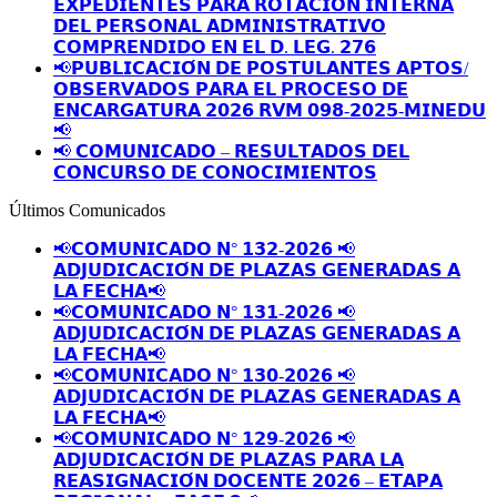
𝗘𝗫𝗣𝗘𝗗𝗜𝗘𝗡𝗧𝗘𝗦 𝗣𝗔𝗥𝗔 𝗥𝗢𝗧𝗔𝗖𝗜𝗢́𝗡 𝗜𝗡𝗧𝗘𝗥𝗡𝗔
𝗗𝗘𝗟 𝗣𝗘𝗥𝗦𝗢𝗡𝗔𝗟 𝗔𝗗𝗠𝗜𝗡𝗜𝗦𝗧𝗥𝗔𝗧𝗜𝗩𝗢
𝗖𝗢𝗠𝗣𝗥𝗘𝗡𝗗𝗜𝗗𝗢 𝗘𝗡 𝗘𝗟 𝗗. 𝗟𝗘𝗚. 𝟮𝟳𝟲
📢𝗣𝗨𝗕𝗟𝗜𝗖𝗔𝗖𝗜𝗢́𝗡 𝗗𝗘 𝗣𝗢𝗦𝗧𝗨𝗟𝗔𝗡𝗧𝗘𝗦 𝗔𝗣𝗧𝗢𝗦/
𝗢𝗕𝗦𝗘𝗥𝗩𝗔𝗗𝗢𝗦 𝗣𝗔𝗥𝗔 𝗘𝗟 𝗣𝗥𝗢𝗖𝗘𝗦𝗢 𝗗𝗘
𝗘𝗡𝗖𝗔𝗥𝗚𝗔𝗧𝗨𝗥𝗔 𝟮𝟬𝟮𝟲 𝗥𝗩𝗠 𝟬𝟵𝟴-𝟮𝟬𝟮𝟱-𝗠𝗜𝗡𝗘𝗗𝗨
📢
📢 𝗖𝗢𝗠𝗨𝗡𝗜𝗖𝗔𝗗𝗢 – 𝗥𝗘𝗦𝗨𝗟𝗧𝗔𝗗𝗢𝗦 𝗗𝗘𝗟
𝗖𝗢𝗡𝗖𝗨𝗥𝗦𝗢 𝗗𝗘 𝗖𝗢𝗡𝗢𝗖𝗜𝗠𝗜𝗘𝗡𝗧𝗢𝗦
Últimos Comunicados
📢𝗖𝗢𝗠𝗨𝗡𝗜𝗖𝗔𝗗𝗢 𝗡° 𝟭𝟯𝟮-𝟮𝟬𝟮𝟲 📢
𝗔𝗗𝗝𝗨𝗗𝗜𝗖𝗔𝗖𝗜𝗢́𝗡 𝗗𝗘 𝗣𝗟𝗔𝗭𝗔𝗦 𝗚𝗘𝗡𝗘𝗥𝗔𝗗𝗔𝗦 𝗔
𝗟𝗔 𝗙𝗘𝗖𝗛𝗔📢
📢𝗖𝗢𝗠𝗨𝗡𝗜𝗖𝗔𝗗𝗢 𝗡° 𝟭𝟯𝟭-𝟮𝟬𝟮𝟲 📢
𝗔𝗗𝗝𝗨𝗗𝗜𝗖𝗔𝗖𝗜𝗢́𝗡 𝗗𝗘 𝗣𝗟𝗔𝗭𝗔𝗦 𝗚𝗘𝗡𝗘𝗥𝗔𝗗𝗔𝗦 𝗔
𝗟𝗔 𝗙𝗘𝗖𝗛𝗔📢
📢𝗖𝗢𝗠𝗨𝗡𝗜𝗖𝗔𝗗𝗢 𝗡° 𝟭𝟯𝟬-𝟮𝟬𝟮𝟲 📢
𝗔𝗗𝗝𝗨𝗗𝗜𝗖𝗔𝗖𝗜𝗢́𝗡 𝗗𝗘 𝗣𝗟𝗔𝗭𝗔𝗦 𝗚𝗘𝗡𝗘𝗥𝗔𝗗𝗔𝗦 𝗔
𝗟𝗔 𝗙𝗘𝗖𝗛𝗔📢
📢𝗖𝗢𝗠𝗨𝗡𝗜𝗖𝗔𝗗𝗢 𝗡° 𝟭𝟮𝟵-𝟮𝟬𝟮𝟲 📢
𝗔𝗗𝗝𝗨𝗗𝗜𝗖𝗔𝗖𝗜𝗢́𝗡 𝗗𝗘 𝗣𝗟𝗔𝗭𝗔𝗦 𝗣𝗔𝗥𝗔 𝗟𝗔
𝗥𝗘𝗔𝗦𝗜𝗚𝗡𝗔𝗖𝗜𝗢́𝗡 𝗗𝗢𝗖𝗘𝗡𝗧𝗘 𝟮𝟬𝟮𝟲 – 𝗘𝗧𝗔𝗣𝗔