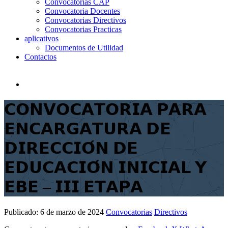
Convocatorias CAP
Convocatoria Docentes
Convocatorias Directivos
Convocatorias Practicas
aplicativos
Documentos de Utilidad
Contactos
𝗖𝗢𝗡𝗩𝗢𝗖𝗔𝗧𝗢𝗥𝗜𝗔 𝗣𝗔𝗥𝗔
𝗘𝗡𝗖𝗔𝗥𝗚𝗔𝗧𝗨𝗥𝗔 𝗗𝗘
𝗗𝗜𝗥𝗘𝗖𝗖𝗜𝗢́𝗡 𝗗𝗘
𝗘𝗗𝗨𝗖𝗔𝗖𝗜𝗢́𝗡 𝗜𝗡𝗜𝗖𝗜𝗔𝗟 𝗬
𝗘𝗕𝗘 – 𝗜𝗜𝗜 𝗘𝗧𝗔𝗣𝗔
Publicado:
6 de marzo de 2024
Convocatorias
Directivos