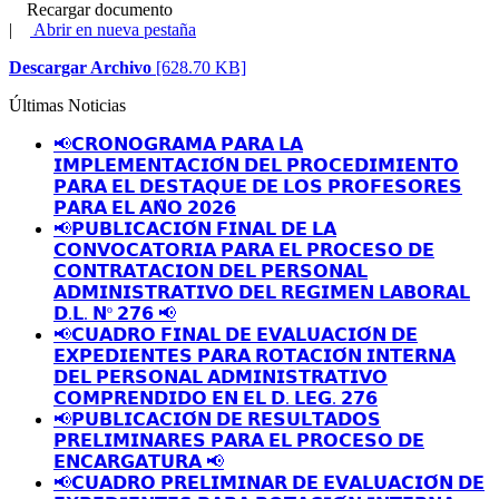
Recargar documento
|
Abrir en nueva pestaña
Descargar Archivo
[628.70 KB]
Últimas Noticias
📢𝗖𝗥𝗢𝗡𝗢𝗚𝗥𝗔𝗠𝗔 𝗣𝗔𝗥𝗔 𝗟𝗔
𝗜𝗠𝗣𝗟𝗘𝗠𝗘𝗡𝗧𝗔𝗖𝗜𝗢́𝗡 𝗗𝗘𝗟 𝗣𝗥𝗢𝗖𝗘𝗗𝗜𝗠𝗜𝗘𝗡𝗧𝗢
𝗣𝗔𝗥𝗔 𝗘𝗟 𝗗𝗘𝗦𝗧𝗔𝗤𝗨𝗘 𝗗𝗘 𝗟𝗢𝗦 𝗣𝗥𝗢𝗙𝗘𝗦𝗢𝗥𝗘𝗦
𝗣𝗔𝗥𝗔 𝗘𝗟 𝗔𝗡̃𝗢 𝟮𝟬𝟮𝟲
📢𝗣𝗨𝗕𝗟𝗜𝗖𝗔𝗖𝗜𝗢́𝗡 𝗙𝗜𝗡𝗔𝗟 𝗗𝗘 𝗟𝗔
𝗖𝗢𝗡𝗩𝗢𝗖𝗔𝗧𝗢𝗥𝗜𝗔 𝗣𝗔𝗥𝗔 𝗘𝗟 𝗣𝗥𝗢𝗖𝗘𝗦𝗢 𝗗𝗘
𝗖𝗢𝗡𝗧𝗥𝗔𝗧𝗔𝗖𝗜𝗢𝗡 𝗗𝗘𝗟 𝗣𝗘𝗥𝗦𝗢𝗡𝗔𝗟
𝗔𝗗𝗠𝗜𝗡𝗜𝗦𝗧𝗥𝗔𝗧𝗜𝗩𝗢 𝗗𝗘𝗟 𝗥𝗘𝗚𝗜𝗠𝗘𝗡 𝗟𝗔𝗕𝗢𝗥𝗔𝗟
𝗗.𝗟. 𝗡º 𝟮𝟳𝟲 📢
📢𝗖𝗨𝗔𝗗𝗥𝗢 𝗙𝗜𝗡𝗔𝗟 𝗗𝗘 𝗘𝗩𝗔𝗟𝗨𝗔𝗖𝗜𝗢́𝗡 𝗗𝗘
𝗘𝗫𝗣𝗘𝗗𝗜𝗘𝗡𝗧𝗘𝗦 𝗣𝗔𝗥𝗔 𝗥𝗢𝗧𝗔𝗖𝗜𝗢́𝗡 𝗜𝗡𝗧𝗘𝗥𝗡𝗔
𝗗𝗘𝗟 𝗣𝗘𝗥𝗦𝗢𝗡𝗔𝗟 𝗔𝗗𝗠𝗜𝗡𝗜𝗦𝗧𝗥𝗔𝗧𝗜𝗩𝗢
𝗖𝗢𝗠𝗣𝗥𝗘𝗡𝗗𝗜𝗗𝗢 𝗘𝗡 𝗘𝗟 𝗗. 𝗟𝗘𝗚. 𝟮𝟳𝟲
📢𝗣𝗨𝗕𝗟𝗜𝗖𝗔𝗖𝗜𝗢́𝗡 𝗗𝗘 𝗥𝗘𝗦𝗨𝗟𝗧𝗔𝗗𝗢𝗦
𝗣𝗥𝗘𝗟𝗜𝗠𝗜𝗡𝗔𝗥𝗘𝗦 𝗣𝗔𝗥𝗔 𝗘𝗟 𝗣𝗥𝗢𝗖𝗘𝗦𝗢 𝗗𝗘
𝗘𝗡𝗖𝗔𝗥𝗚𝗔𝗧𝗨𝗥𝗔 📢
📢𝗖𝗨𝗔𝗗𝗥𝗢 𝗣𝗥𝗘𝗟𝗜𝗠𝗜𝗡𝗔𝗥 𝗗𝗘 𝗘𝗩𝗔𝗟𝗨𝗔𝗖𝗜𝗢́𝗡 𝗗𝗘