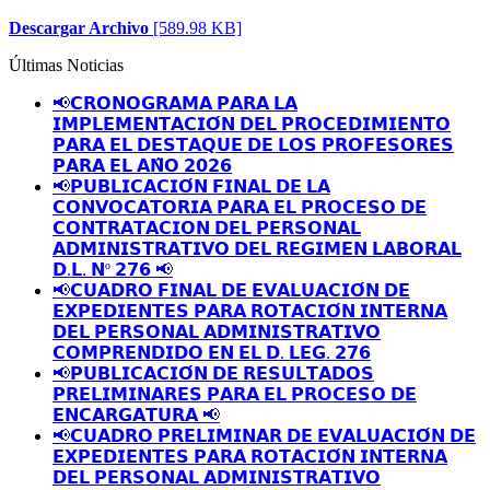
Descargar Archivo
[589.98 KB]
Últimas Noticias
📢𝗖𝗥𝗢𝗡𝗢𝗚𝗥𝗔𝗠𝗔 𝗣𝗔𝗥𝗔 𝗟𝗔
𝗜𝗠𝗣𝗟𝗘𝗠𝗘𝗡𝗧𝗔𝗖𝗜𝗢́𝗡 𝗗𝗘𝗟 𝗣𝗥𝗢𝗖𝗘𝗗𝗜𝗠𝗜𝗘𝗡𝗧𝗢
𝗣𝗔𝗥𝗔 𝗘𝗟 𝗗𝗘𝗦𝗧𝗔𝗤𝗨𝗘 𝗗𝗘 𝗟𝗢𝗦 𝗣𝗥𝗢𝗙𝗘𝗦𝗢𝗥𝗘𝗦
𝗣𝗔𝗥𝗔 𝗘𝗟 𝗔𝗡̃𝗢 𝟮𝟬𝟮𝟲
📢𝗣𝗨𝗕𝗟𝗜𝗖𝗔𝗖𝗜𝗢́𝗡 𝗙𝗜𝗡𝗔𝗟 𝗗𝗘 𝗟𝗔
𝗖𝗢𝗡𝗩𝗢𝗖𝗔𝗧𝗢𝗥𝗜𝗔 𝗣𝗔𝗥𝗔 𝗘𝗟 𝗣𝗥𝗢𝗖𝗘𝗦𝗢 𝗗𝗘
𝗖𝗢𝗡𝗧𝗥𝗔𝗧𝗔𝗖𝗜𝗢𝗡 𝗗𝗘𝗟 𝗣𝗘𝗥𝗦𝗢𝗡𝗔𝗟
𝗔𝗗𝗠𝗜𝗡𝗜𝗦𝗧𝗥𝗔𝗧𝗜𝗩𝗢 𝗗𝗘𝗟 𝗥𝗘𝗚𝗜𝗠𝗘𝗡 𝗟𝗔𝗕𝗢𝗥𝗔𝗟
𝗗.𝗟. 𝗡º 𝟮𝟳𝟲 📢
📢𝗖𝗨𝗔𝗗𝗥𝗢 𝗙𝗜𝗡𝗔𝗟 𝗗𝗘 𝗘𝗩𝗔𝗟𝗨𝗔𝗖𝗜𝗢́𝗡 𝗗𝗘
𝗘𝗫𝗣𝗘𝗗𝗜𝗘𝗡𝗧𝗘𝗦 𝗣𝗔𝗥𝗔 𝗥𝗢𝗧𝗔𝗖𝗜𝗢́𝗡 𝗜𝗡𝗧𝗘𝗥𝗡𝗔
𝗗𝗘𝗟 𝗣𝗘𝗥𝗦𝗢𝗡𝗔𝗟 𝗔𝗗𝗠𝗜𝗡𝗜𝗦𝗧𝗥𝗔𝗧𝗜𝗩𝗢
𝗖𝗢𝗠𝗣𝗥𝗘𝗡𝗗𝗜𝗗𝗢 𝗘𝗡 𝗘𝗟 𝗗. 𝗟𝗘𝗚. 𝟮𝟳𝟲
📢𝗣𝗨𝗕𝗟𝗜𝗖𝗔𝗖𝗜𝗢́𝗡 𝗗𝗘 𝗥𝗘𝗦𝗨𝗟𝗧𝗔𝗗𝗢𝗦
𝗣𝗥𝗘𝗟𝗜𝗠𝗜𝗡𝗔𝗥𝗘𝗦 𝗣𝗔𝗥𝗔 𝗘𝗟 𝗣𝗥𝗢𝗖𝗘𝗦𝗢 𝗗𝗘
𝗘𝗡𝗖𝗔𝗥𝗚𝗔𝗧𝗨𝗥𝗔 📢
📢𝗖𝗨𝗔𝗗𝗥𝗢 𝗣𝗥𝗘𝗟𝗜𝗠𝗜𝗡𝗔𝗥 𝗗𝗘 𝗘𝗩𝗔𝗟𝗨𝗔𝗖𝗜𝗢́𝗡 𝗗𝗘
𝗘𝗫𝗣𝗘𝗗𝗜𝗘𝗡𝗧𝗘𝗦 𝗣𝗔𝗥𝗔 𝗥𝗢𝗧𝗔𝗖𝗜𝗢́𝗡 𝗜𝗡𝗧𝗘𝗥𝗡𝗔
𝗗𝗘𝗟 𝗣𝗘𝗥𝗦𝗢𝗡𝗔𝗟 𝗔𝗗𝗠𝗜𝗡𝗜𝗦𝗧𝗥𝗔𝗧𝗜𝗩𝗢