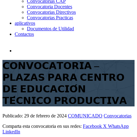
Convocatorias CAP
Convocatoria Docentes
Convocatorias Directivos
Convocatorias Practicas
aplicativos
Documentos de Utilidad
Contactos
𝗖𝗢𝗡𝗩𝗢𝗖𝗔𝗧𝗢𝗥𝗜𝗔 –
𝗣𝗟𝗔𝗭𝗔𝗦 𝗣𝗔𝗥𝗔 𝗖𝗘𝗡𝗧𝗥𝗢
𝗗𝗘 𝗘𝗗𝗨𝗖𝗔𝗖𝗜𝗢́𝗡
𝗧𝗘́𝗖𝗡𝗜𝗖𝗢 𝗣𝗥𝗢𝗗𝗨𝗖𝗧𝗜𝗩𝗔
Publicado:
29 de febrero de 2024
COMUNICADO
Convocatorias
Comparta esta convocatoria en sus redes:
Facebook
X
WhatsApp
LinkedIn