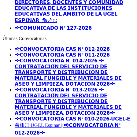
𝗗𝗜𝗥𝗘𝗖𝗧𝗢𝗥𝗘𝗦, 𝗗𝗢𝗖𝗘𝗡𝗧𝗘𝗦 𝗬 𝗖𝗢𝗠𝗨𝗡𝗜𝗗𝗔𝗗
𝗘𝗗𝗨𝗖𝗔𝗧𝗜𝗩𝗔 𝗗𝗘 𝗟𝗔𝗦 𝗜𝗡𝗦𝗧𝗜𝗧𝗨𝗖𝗜𝗢𝗡𝗘𝗦
𝗘𝗗𝗨𝗖𝗔𝗧𝗜𝗩𝗔𝗦 𝗗𝗘𝗟 𝗔́𝗠𝗕𝗜𝗧𝗢 𝗗𝗘 𝗟𝗔 𝗨𝗚𝗘𝗟
𝗘𝗦𝗣𝗜𝗡𝗔𝗥! 🎭🎶🎨
📢𝗖𝗢𝗠𝗨𝗡𝗜𝗖𝗔𝗗𝗢 𝗡° 𝟭𝟮𝟳-𝟮𝟬𝟮𝟲
Últimas Convocatorias
📢𝗖𝗢𝗡𝗩𝗢𝗖𝗔𝗧𝗢𝗥𝗜𝗔 𝗖𝗔𝗦 𝗡° 𝟬𝟭𝟮-𝟮𝟬𝟮𝟲
📢𝗖𝗢𝗡𝗩𝗢𝗖𝗔𝗧𝗢𝗥𝗜𝗔 𝗖𝗔𝗦 𝗡° 𝟬𝟭𝟭-𝟮𝟬𝟮𝟲
📢𝗖𝗢𝗡𝗩𝗢𝗖𝗔𝗧𝗢𝗥𝗜𝗔 𝗡° 𝟬𝟭𝟰-𝟮𝟬𝟮𝟲 📢
𝗖𝗢𝗡𝗧𝗥𝗔𝗧𝗔𝗖𝗜𝗢́𝗡 𝗗𝗘𝗟 𝗦𝗘𝗥𝗩𝗜𝗖𝗜𝗢 𝗗𝗘
𝗧𝗥𝗔𝗡𝗦𝗣𝗢𝗥𝗧𝗘 𝗬 𝗗𝗜𝗦𝗧𝗥𝗜𝗕𝗨𝗖𝗜𝗢𝗡 𝗗𝗘
𝗠𝗔𝗧𝗘𝗥𝗜𝗔𝗟 𝗙𝗨𝗡𝗚𝗜𝗕𝗟𝗘 𝗬 𝗠𝗔𝗧𝗘𝗥𝗜𝗔𝗟𝗘𝗦 𝗗𝗘
𝗔𝗦𝗘𝗢 𝗬 𝗟𝗜𝗠𝗣𝗜𝗘𝗭𝗔, 𝗗𝗢𝗧𝗔𝗖𝗜𝗢́𝗡 𝟮𝟬𝟮𝟲📢
📢𝗖𝗢𝗡𝗩𝗢𝗖𝗔𝗧𝗢𝗥𝗜𝗔 𝗡° 𝟬𝟭𝟯-𝟮𝟬𝟮𝟲 📢
𝗖𝗢𝗡𝗧𝗥𝗔𝗧𝗔𝗖𝗜𝗢́𝗡 𝗗𝗘𝗟 𝗦𝗘𝗥𝗩𝗜𝗖𝗜𝗢 𝗗𝗘
𝗧𝗥𝗔𝗡𝗦𝗣𝗢𝗥𝗧𝗘 𝗬 𝗗𝗜𝗦𝗧𝗥𝗜𝗕𝗨𝗖𝗜𝗢𝗡 𝗗𝗘
𝗠𝗔𝗧𝗘𝗥𝗜𝗔𝗟 𝗙𝗨𝗡𝗚𝗜𝗕𝗟𝗘 𝗬 𝗠𝗔𝗧𝗘𝗥𝗜𝗔𝗟𝗘𝗦 𝗗𝗘
𝗔𝗦𝗘𝗢 𝗬 𝗟𝗜𝗠𝗣𝗜𝗘𝗭𝗔, 𝗗𝗢𝗧𝗔𝗖𝗜𝗢́𝗡 𝟮𝟬𝟮𝟲📢
📢𝗖𝗢𝗡𝗩𝗢𝗖𝗔𝗧𝗢𝗥𝗜𝗔 𝗖𝗔𝗦 𝗡º 𝟬𝟭𝟬-𝟮𝟬𝟮𝟲-𝗨𝗚𝗘𝗟-𝗘
🔵🔴⚪️ UGEL Espinar || 📢𝗖𝗢𝗡𝗩𝗢𝗖𝗔𝗧𝗢𝗥𝗜𝗔 𝗡°
𝟬𝟭𝟮-𝟮𝟬𝟮𝟲📢