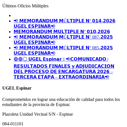
Últimos Oficios Múltiples
📢 𝗠𝗘𝗠𝗢𝗥𝗔́𝗡𝗗𝗨𝗠 𝗠Ú𝗟𝗧𝗜𝗣𝗟𝗘 𝗡° 𝟬𝟭𝟰-𝟮𝟬𝟮𝟲
𝗨𝗚𝗘𝗟 𝗘𝗦𝗣𝗜𝗡𝗔𝗥📢
𝗠𝗘𝗠𝗢𝗥𝗔𝗡𝗗𝗨𝗠 𝗠𝗨𝗟𝗧𝗜𝗣𝗟𝗘 𝗡° 𝟬𝟭𝟬-𝟮𝟬𝟮𝟲
📢 𝗠𝗘𝗠𝗢𝗥𝗔́𝗡𝗗𝗨𝗠 𝗠Ú𝗟𝗧𝗜𝗣𝗟𝗘 𝗡° 087-𝟮𝟬𝟮𝟱
𝗨𝗚𝗘𝗟 𝗘𝗦𝗣𝗜𝗡𝗔𝗥📢
📢 𝗠𝗘𝗠𝗢𝗥𝗔́𝗡𝗗𝗨𝗠 𝗠Ú𝗟𝗧𝗜𝗣𝗟𝗘 𝗡° 085-𝟮𝟬𝟮𝟱
𝗨𝗚𝗘𝗟 𝗘𝗦𝗣𝗜𝗡𝗔𝗥📢
🔵🔴⚪️ 𝗨𝗚𝗘𝗟 𝗘𝘀𝗽𝗶𝗻𝗮𝗿 || 📢𝗖𝗢𝗠𝗨𝗡𝗜𝗖𝗔𝗗𝗢 |
𝗥𝗘𝗦𝗨𝗟𝗧𝗔𝗗𝗢𝗦 𝗙𝗜𝗡𝗔𝗟𝗘𝗦 𝘆 𝗔𝗗𝗝𝗨𝗗𝗜𝗖𝗔𝗖𝗜𝗢𝗡
𝗗𝗘𝗟 𝗣𝗥𝗢𝗖𝗘𝗦𝗢 𝗗𝗘 𝗘𝗡𝗖𝗔𝗥𝗚𝗔𝗧𝗨𝗥𝗔 𝟮𝟬𝟮𝟲 –
𝗧𝗘𝗥𝗖𝗘𝗥𝗔 𝗘𝗧𝗔𝗣𝗔 – 𝗘𝗫𝗧𝗥𝗔𝗢𝗥𝗗𝗜𝗡𝗔𝗥𝗜𝗔📢
UGEL Espinar
Comprometidos en lograr una educación de calidad para todos los
estudiantes de la provincia de Espinar.
Plazoleta Unidad Vecinal S/N - Espinar
084-011101