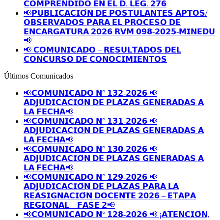
𝗖𝗢𝗠𝗣𝗥𝗘𝗡𝗗𝗜𝗗𝗢 𝗘𝗡 𝗘𝗟 𝗗. 𝗟𝗘𝗚. 𝟮𝟳𝟲
📢𝗣𝗨𝗕𝗟𝗜𝗖𝗔𝗖𝗜𝗢́𝗡 𝗗𝗘 𝗣𝗢𝗦𝗧𝗨𝗟𝗔𝗡𝗧𝗘𝗦 𝗔𝗣𝗧𝗢𝗦/
𝗢𝗕𝗦𝗘𝗥𝗩𝗔𝗗𝗢𝗦 𝗣𝗔𝗥𝗔 𝗘𝗟 𝗣𝗥𝗢𝗖𝗘𝗦𝗢 𝗗𝗘
𝗘𝗡𝗖𝗔𝗥𝗚𝗔𝗧𝗨𝗥𝗔 𝟮𝟬𝟮𝟲 𝗥𝗩𝗠 𝟬𝟵𝟴-𝟮𝟬𝟮𝟱-𝗠𝗜𝗡𝗘𝗗𝗨
📢
📢 𝗖𝗢𝗠𝗨𝗡𝗜𝗖𝗔𝗗𝗢 – 𝗥𝗘𝗦𝗨𝗟𝗧𝗔𝗗𝗢𝗦 𝗗𝗘𝗟
𝗖𝗢𝗡𝗖𝗨𝗥𝗦𝗢 𝗗𝗘 𝗖𝗢𝗡𝗢𝗖𝗜𝗠𝗜𝗘𝗡𝗧𝗢𝗦
Últimos Comunicados
📢𝗖𝗢𝗠𝗨𝗡𝗜𝗖𝗔𝗗𝗢 𝗡° 𝟭𝟯𝟮-𝟮𝟬𝟮𝟲 📢
𝗔𝗗𝗝𝗨𝗗𝗜𝗖𝗔𝗖𝗜𝗢́𝗡 𝗗𝗘 𝗣𝗟𝗔𝗭𝗔𝗦 𝗚𝗘𝗡𝗘𝗥𝗔𝗗𝗔𝗦 𝗔
𝗟𝗔 𝗙𝗘𝗖𝗛𝗔📢
📢𝗖𝗢𝗠𝗨𝗡𝗜𝗖𝗔𝗗𝗢 𝗡° 𝟭𝟯𝟭-𝟮𝟬𝟮𝟲 📢
𝗔𝗗𝗝𝗨𝗗𝗜𝗖𝗔𝗖𝗜𝗢́𝗡 𝗗𝗘 𝗣𝗟𝗔𝗭𝗔𝗦 𝗚𝗘𝗡𝗘𝗥𝗔𝗗𝗔𝗦 𝗔
𝗟𝗔 𝗙𝗘𝗖𝗛𝗔📢
📢𝗖𝗢𝗠𝗨𝗡𝗜𝗖𝗔𝗗𝗢 𝗡° 𝟭𝟯𝟬-𝟮𝟬𝟮𝟲 📢
𝗔𝗗𝗝𝗨𝗗𝗜𝗖𝗔𝗖𝗜𝗢́𝗡 𝗗𝗘 𝗣𝗟𝗔𝗭𝗔𝗦 𝗚𝗘𝗡𝗘𝗥𝗔𝗗𝗔𝗦 𝗔
𝗟𝗔 𝗙𝗘𝗖𝗛𝗔📢
📢𝗖𝗢𝗠𝗨𝗡𝗜𝗖𝗔𝗗𝗢 𝗡° 𝟭𝟮𝟵-𝟮𝟬𝟮𝟲 📢
𝗔𝗗𝗝𝗨𝗗𝗜𝗖𝗔𝗖𝗜𝗢́𝗡 𝗗𝗘 𝗣𝗟𝗔𝗭𝗔𝗦 𝗣𝗔𝗥𝗔 𝗟𝗔
𝗥𝗘𝗔𝗦𝗜𝗚𝗡𝗔𝗖𝗜𝗢́𝗡 𝗗𝗢𝗖𝗘𝗡𝗧𝗘 𝟮𝟬𝟮𝟲 – 𝗘𝗧𝗔𝗣𝗔
𝗥𝗘𝗚𝗜𝗢𝗡𝗔𝗟 – 𝗙𝗔𝗦𝗘 𝟮📢
📢𝗖𝗢𝗠𝗨𝗡𝗜𝗖𝗔𝗗𝗢 𝗡° 𝟭𝟮𝟴-𝟮𝟬𝟮𝟲 📢 ¡𝗔𝗧𝗘𝗡𝗖𝗜𝗢́𝗡,