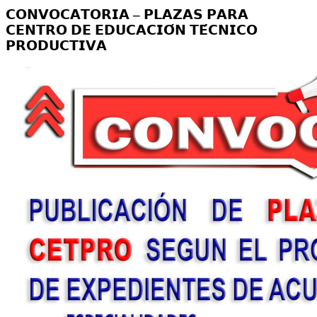
𝗖𝗢𝗡𝗩𝗢𝗖𝗔𝗧𝗢𝗥𝗜𝗔 – 𝗣𝗟𝗔𝗭𝗔𝗦 𝗣𝗔𝗥𝗔
𝗖𝗘𝗡𝗧𝗥𝗢 𝗗𝗘 𝗘𝗗𝗨𝗖𝗔𝗖𝗜𝗢́𝗡 𝗧𝗘́𝗖𝗡𝗜𝗖𝗢
𝗣𝗥𝗢𝗗𝗨𝗖𝗧𝗜𝗩𝗔