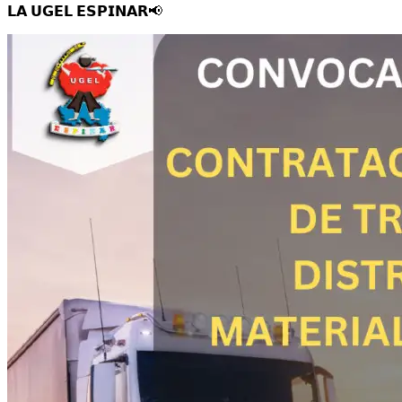
𝗟𝗔 𝗨𝗚𝗘𝗟 𝗘𝗦𝗣𝗜𝗡𝗔𝗥
📢