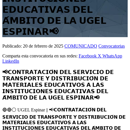
𝗘𝗗𝗨𝗖𝗔𝗧𝗜𝗩𝗔𝗦 𝗗𝗘𝗟
𝗔́𝗠𝗕𝗜𝗧𝗢 𝗗𝗘 𝗟𝗔 𝗨𝗚𝗘𝗟
𝗘𝗦𝗣𝗜𝗡𝗔𝗥📢
Publicado:
20 de febrero de 2025
COMUNICADO
Convocatorias
Comparta esta convocatoria en sus redes:
Facebook
X
WhatsApp
LinkedIn
📢𝗖𝗢𝗡𝗧𝗥𝗔𝗧𝗔𝗖𝗜𝗢́𝗡 𝗗𝗘𝗟 𝗦𝗘𝗥𝗩𝗜𝗖𝗜𝗢 𝗗𝗘
𝗧𝗥𝗔𝗡𝗦𝗣𝗢𝗥𝗧𝗘 𝗬 𝗗𝗜𝗦𝗧𝗥𝗜𝗕𝗨𝗖𝗜𝗢́𝗡 𝗗𝗘
𝗠𝗔𝗧𝗘𝗥𝗜𝗔𝗟𝗘𝗦 𝗘𝗗𝗨𝗖𝗔𝗧𝗜𝗩𝗢𝗦 𝗔 𝗟𝗔𝗦
𝗜𝗡𝗦𝗧𝗜𝗧𝗨𝗖𝗜𝗢𝗡𝗘𝗦 𝗘𝗗𝗨𝗖𝗔𝗧𝗜𝗩𝗔𝗦 𝗗𝗘𝗟
𝗔́𝗠𝗕𝗜𝗧𝗢 𝗗𝗘 𝗟𝗔 𝗨𝗚𝗘𝗟 𝗘𝗦𝗣𝗜𝗡𝗔𝗥📢
🔵
🔴
⚪️
UGEL Espinar ||
📢
𝗖𝗢𝗡𝗧𝗥𝗔𝗧𝗔𝗖𝗜𝗢́𝗡 𝗗𝗘𝗟
𝗦𝗘𝗥𝗩𝗜𝗖𝗜𝗢 𝗗𝗘 𝗧𝗥𝗔𝗡𝗦𝗣𝗢𝗥𝗧𝗘 𝗬 𝗗𝗜𝗦𝗧𝗥𝗜𝗕𝗨𝗖𝗜𝗢́𝗡 𝗗𝗘
𝗠𝗔𝗧𝗘𝗥𝗜𝗔𝗟𝗘𝗦 𝗘𝗗𝗨𝗖𝗔𝗧𝗜𝗩𝗢𝗦 𝗔 𝗟𝗔𝗦
𝗜𝗡𝗦𝗧𝗜𝗧𝗨𝗖𝗜𝗢𝗡𝗘𝗦 𝗘𝗗𝗨𝗖𝗔𝗧𝗜𝗩𝗔𝗦 𝗗𝗘𝗟 𝗔́𝗠𝗕𝗜𝗧𝗢 𝗗𝗘