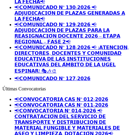
𝗟𝗔 𝗙𝗘𝗖𝗛𝗔📢
📢𝗖𝗢𝗠𝗨𝗡𝗜𝗖𝗔𝗗𝗢 𝗡° 𝟭𝟯𝟬-𝟮𝟬𝟮𝟲 📢
𝗔𝗗𝗝𝗨𝗗𝗜𝗖𝗔𝗖𝗜𝗢́𝗡 𝗗𝗘 𝗣𝗟𝗔𝗭𝗔𝗦 𝗚𝗘𝗡𝗘𝗥𝗔𝗗𝗔𝗦 𝗔
𝗟𝗔 𝗙𝗘𝗖𝗛𝗔📢
📢𝗖𝗢𝗠𝗨𝗡𝗜𝗖𝗔𝗗𝗢 𝗡° 𝟭𝟮𝟵-𝟮𝟬𝟮𝟲 📢
𝗔𝗗𝗝𝗨𝗗𝗜𝗖𝗔𝗖𝗜𝗢́𝗡 𝗗𝗘 𝗣𝗟𝗔𝗭𝗔𝗦 𝗣𝗔𝗥𝗔 𝗟𝗔
𝗥𝗘𝗔𝗦𝗜𝗚𝗡𝗔𝗖𝗜𝗢́𝗡 𝗗𝗢𝗖𝗘𝗡𝗧𝗘 𝟮𝟬𝟮𝟲 – 𝗘𝗧𝗔𝗣𝗔
𝗥𝗘𝗚𝗜𝗢𝗡𝗔𝗟 – 𝗙𝗔𝗦𝗘 𝟮📢
📢𝗖𝗢𝗠𝗨𝗡𝗜𝗖𝗔𝗗𝗢 𝗡° 𝟭𝟮𝟴-𝟮𝟬𝟮𝟲 📢 ¡𝗔𝗧𝗘𝗡𝗖𝗜𝗢́𝗡,
𝗗𝗜𝗥𝗘𝗖𝗧𝗢𝗥𝗘𝗦, 𝗗𝗢𝗖𝗘𝗡𝗧𝗘𝗦 𝗬 𝗖𝗢𝗠𝗨𝗡𝗜𝗗𝗔𝗗
𝗘𝗗𝗨𝗖𝗔𝗧𝗜𝗩𝗔 𝗗𝗘 𝗟𝗔𝗦 𝗜𝗡𝗦𝗧𝗜𝗧𝗨𝗖𝗜𝗢𝗡𝗘𝗦
𝗘𝗗𝗨𝗖𝗔𝗧𝗜𝗩𝗔𝗦 𝗗𝗘𝗟 𝗔́𝗠𝗕𝗜𝗧𝗢 𝗗𝗘 𝗟𝗔 𝗨𝗚𝗘𝗟
𝗘𝗦𝗣𝗜𝗡𝗔𝗥! 🎭🎶🎨
📢𝗖𝗢𝗠𝗨𝗡𝗜𝗖𝗔𝗗𝗢 𝗡° 𝟭𝟮𝟳-𝟮𝟬𝟮𝟲
Últimas Convocatorias
📢𝗖𝗢𝗡𝗩𝗢𝗖𝗔𝗧𝗢𝗥𝗜𝗔 𝗖𝗔𝗦 𝗡° 𝟬𝟭𝟮-𝟮𝟬𝟮𝟲
📢𝗖𝗢𝗡𝗩𝗢𝗖𝗔𝗧𝗢𝗥𝗜𝗔 𝗖𝗔𝗦 𝗡° 𝟬𝟭𝟭-𝟮𝟬𝟮𝟲
📢𝗖𝗢𝗡𝗩𝗢𝗖𝗔𝗧𝗢𝗥𝗜𝗔 𝗡° 𝟬𝟭𝟰-𝟮𝟬𝟮𝟲 📢
𝗖𝗢𝗡𝗧𝗥𝗔𝗧𝗔𝗖𝗜𝗢́𝗡 𝗗𝗘𝗟 𝗦𝗘𝗥𝗩𝗜𝗖𝗜𝗢 𝗗𝗘
𝗧𝗥𝗔𝗡𝗦𝗣𝗢𝗥𝗧𝗘 𝗬 𝗗𝗜𝗦𝗧𝗥𝗜𝗕𝗨𝗖𝗜𝗢𝗡 𝗗𝗘
𝗠𝗔𝗧𝗘𝗥𝗜𝗔𝗟 𝗙𝗨𝗡𝗚𝗜𝗕𝗟𝗘 𝗬 𝗠𝗔𝗧𝗘𝗥𝗜𝗔𝗟𝗘𝗦 𝗗𝗘
𝗔𝗦𝗘𝗢 𝗬 𝗟𝗜𝗠𝗣𝗜𝗘𝗭𝗔, 𝗗𝗢𝗧𝗔𝗖𝗜𝗢́𝗡 𝟮𝟬𝟮𝟲📢