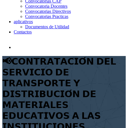
Convocatorias CAP
Convocatoria Docentes
Convocatorias Directivos
Convocatorias Practicas
aplicativos
Documentos de Utilidad
Contactos
📢𝗖𝗢𝗡𝗧𝗥𝗔𝗧𝗔𝗖𝗜𝗢́𝗡 𝗗𝗘𝗟
𝗦𝗘𝗥𝗩𝗜𝗖𝗜𝗢 𝗗𝗘
𝗧𝗥𝗔𝗡𝗦𝗣𝗢𝗥𝗧𝗘 𝗬
𝗗𝗜𝗦𝗧𝗥𝗜𝗕𝗨𝗖𝗜𝗢́𝗡 𝗗𝗘
𝗠𝗔𝗧𝗘𝗥𝗜𝗔𝗟𝗘𝗦
𝗘𝗗𝗨𝗖𝗔𝗧𝗜𝗩𝗢𝗦 𝗔 𝗟𝗔𝗦
𝗜𝗡𝗦𝗧𝗜𝗧𝗨𝗖𝗜𝗢𝗡𝗘𝗦