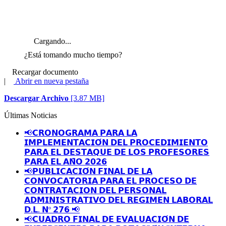
Cargando...
¿Está tomando mucho tiempo?
Recargar documento
|
Abrir en nueva pestaña
Descargar Archivo
[3.87 MB]
Últimas Noticias
📢𝗖𝗥𝗢𝗡𝗢𝗚𝗥𝗔𝗠𝗔 𝗣𝗔𝗥𝗔 𝗟𝗔
𝗜𝗠𝗣𝗟𝗘𝗠𝗘𝗡𝗧𝗔𝗖𝗜𝗢́𝗡 𝗗𝗘𝗟 𝗣𝗥𝗢𝗖𝗘𝗗𝗜𝗠𝗜𝗘𝗡𝗧𝗢
𝗣𝗔𝗥𝗔 𝗘𝗟 𝗗𝗘𝗦𝗧𝗔𝗤𝗨𝗘 𝗗𝗘 𝗟𝗢𝗦 𝗣𝗥𝗢𝗙𝗘𝗦𝗢𝗥𝗘𝗦
𝗣𝗔𝗥𝗔 𝗘𝗟 𝗔𝗡̃𝗢 𝟮𝟬𝟮𝟲
📢𝗣𝗨𝗕𝗟𝗜𝗖𝗔𝗖𝗜𝗢́𝗡 𝗙𝗜𝗡𝗔𝗟 𝗗𝗘 𝗟𝗔
𝗖𝗢𝗡𝗩𝗢𝗖𝗔𝗧𝗢𝗥𝗜𝗔 𝗣𝗔𝗥𝗔 𝗘𝗟 𝗣𝗥𝗢𝗖𝗘𝗦𝗢 𝗗𝗘
𝗖𝗢𝗡𝗧𝗥𝗔𝗧𝗔𝗖𝗜𝗢𝗡 𝗗𝗘𝗟 𝗣𝗘𝗥𝗦𝗢𝗡𝗔𝗟
𝗔𝗗𝗠𝗜𝗡𝗜𝗦𝗧𝗥𝗔𝗧𝗜𝗩𝗢 𝗗𝗘𝗟 𝗥𝗘𝗚𝗜𝗠𝗘𝗡 𝗟𝗔𝗕𝗢𝗥𝗔𝗟
𝗗.𝗟. 𝗡º 𝟮𝟳𝟲 📢
📢𝗖𝗨𝗔𝗗𝗥𝗢 𝗙𝗜𝗡𝗔𝗟 𝗗𝗘 𝗘𝗩𝗔𝗟𝗨𝗔𝗖𝗜𝗢́𝗡 𝗗𝗘