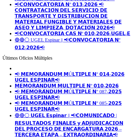
📢𝗖𝗢𝗡𝗩𝗢𝗖𝗔𝗧𝗢𝗥𝗜𝗔 𝗡° 𝟬𝟭𝟯-𝟮𝟬𝟮𝟲 📢
𝗖𝗢𝗡𝗧𝗥𝗔𝗧𝗔𝗖𝗜𝗢́𝗡 𝗗𝗘𝗟 𝗦𝗘𝗥𝗩𝗜𝗖𝗜𝗢 𝗗𝗘
𝗧𝗥𝗔𝗡𝗦𝗣𝗢𝗥𝗧𝗘 𝗬 𝗗𝗜𝗦𝗧𝗥𝗜𝗕𝗨𝗖𝗜𝗢𝗡 𝗗𝗘
𝗠𝗔𝗧𝗘𝗥𝗜𝗔𝗟 𝗙𝗨𝗡𝗚𝗜𝗕𝗟𝗘 𝗬 𝗠𝗔𝗧𝗘𝗥𝗜𝗔𝗟𝗘𝗦 𝗗𝗘
𝗔𝗦𝗘𝗢 𝗬 𝗟𝗜𝗠𝗣𝗜𝗘𝗭𝗔, 𝗗𝗢𝗧𝗔𝗖𝗜𝗢́𝗡 𝟮𝟬𝟮𝟲📢
📢𝗖𝗢𝗡𝗩𝗢𝗖𝗔𝗧𝗢𝗥𝗜𝗔 𝗖𝗔𝗦 𝗡º 𝟬𝟭𝟬-𝟮𝟬𝟮𝟲-𝗨𝗚𝗘𝗟-𝗘
🔵🔴⚪️ UGEL Espinar || 📢𝗖𝗢𝗡𝗩𝗢𝗖𝗔𝗧𝗢𝗥𝗜𝗔 𝗡°
𝟬𝟭𝟮-𝟮𝟬𝟮𝟲📢
Últimos Oficios Múltiples
📢 𝗠𝗘𝗠𝗢𝗥𝗔́𝗡𝗗𝗨𝗠 𝗠Ú𝗟𝗧𝗜𝗣𝗟𝗘 𝗡° 𝟬𝟭𝟰-𝟮𝟬𝟮𝟲
𝗨𝗚𝗘𝗟 𝗘𝗦𝗣𝗜𝗡𝗔𝗥📢
𝗠𝗘𝗠𝗢𝗥𝗔𝗡𝗗𝗨𝗠 𝗠𝗨𝗟𝗧𝗜𝗣𝗟𝗘 𝗡° 𝟬𝟭𝟬-𝟮𝟬𝟮𝟲
📢 𝗠𝗘𝗠𝗢𝗥𝗔́𝗡𝗗𝗨𝗠 𝗠Ú𝗟𝗧𝗜𝗣𝗟𝗘 𝗡° 087-𝟮𝟬𝟮𝟱
𝗨𝗚𝗘𝗟 𝗘𝗦𝗣𝗜𝗡𝗔𝗥📢
📢 𝗠𝗘𝗠𝗢𝗥𝗔́𝗡𝗗𝗨𝗠 𝗠Ú𝗟𝗧𝗜𝗣𝗟𝗘 𝗡° 085-𝟮𝟬𝟮𝟱
𝗨𝗚𝗘𝗟 𝗘𝗦𝗣𝗜𝗡𝗔𝗥📢
🔵🔴⚪️ 𝗨𝗚𝗘𝗟 𝗘𝘀𝗽𝗶𝗻𝗮𝗿 || 📢𝗖𝗢𝗠𝗨𝗡𝗜𝗖𝗔𝗗𝗢 |
𝗥𝗘𝗦𝗨𝗟𝗧𝗔𝗗𝗢𝗦 𝗙𝗜𝗡𝗔𝗟𝗘𝗦 𝘆 𝗔𝗗𝗝𝗨𝗗𝗜𝗖𝗔𝗖𝗜𝗢𝗡
𝗗𝗘𝗟 𝗣𝗥𝗢𝗖𝗘𝗦𝗢 𝗗𝗘 𝗘𝗡𝗖𝗔𝗥𝗚𝗔𝗧𝗨𝗥𝗔 𝟮𝟬𝟮𝟲 –
𝗧𝗘𝗥𝗖𝗘𝗥𝗔 𝗘𝗧𝗔𝗣𝗔 – 𝗘𝗫𝗧𝗥𝗔𝗢𝗥𝗗𝗜𝗡𝗔𝗥𝗜𝗔📢