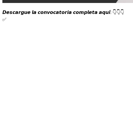
𝘿𝙚𝙨𝙘𝙖𝙧𝙜𝙪𝙚 𝙡𝙖 𝙘𝙤𝙣𝙫𝙤𝙘𝙖𝙩𝙤𝙧𝙞𝙖 𝙘𝙤𝙢𝙥𝙡𝙚𝙩𝙖 𝙖𝙦𝙪𝙞́:
👇
👇
👇
✅