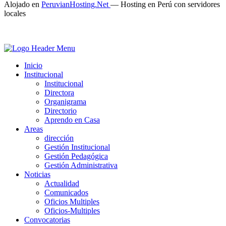
Alojado en
PeruvianHosting.Net
—
Hosting en Perú con servidores
locales
Inicio
Institucional
Institucional
Directora
Organigrama
Directorio
Aprendo en Casa
Areas
dirección
Gestión Institucional
Gestión Pedagógica
Gestión Administrativa
Noticias
Actualidad
Comunicados
Oficios Multiples
Oficios-Multiples
Convocatorias