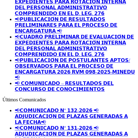
𝗘𝗫𝗣𝗘𝗗𝗜𝗘𝗡𝗧𝗘𝗦 𝗣𝗔𝗥𝗔 𝗥𝗢𝗧𝗔𝗖𝗜𝗢́𝗡 𝗜𝗡𝗧𝗘𝗥𝗡𝗔
𝗗𝗘𝗟 𝗣𝗘𝗥𝗦𝗢𝗡𝗔𝗟 𝗔𝗗𝗠𝗜𝗡𝗜𝗦𝗧𝗥𝗔𝗧𝗜𝗩𝗢
𝗖𝗢𝗠𝗣𝗥𝗘𝗡𝗗𝗜𝗗𝗢 𝗘𝗡 𝗘𝗟 𝗗. 𝗟𝗘𝗚. 𝟮𝟳𝟲
📢𝗣𝗨𝗕𝗟𝗜𝗖𝗔𝗖𝗜𝗢́𝗡 𝗗𝗘 𝗥𝗘𝗦𝗨𝗟𝗧𝗔𝗗𝗢𝗦
𝗣𝗥𝗘𝗟𝗜𝗠𝗜𝗡𝗔𝗥𝗘𝗦 𝗣𝗔𝗥𝗔 𝗘𝗟 𝗣𝗥𝗢𝗖𝗘𝗦𝗢 𝗗𝗘
𝗘𝗡𝗖𝗔𝗥𝗚𝗔𝗧𝗨𝗥𝗔 📢
📢𝗖𝗨𝗔𝗗𝗥𝗢 𝗣𝗥𝗘𝗟𝗜𝗠𝗜𝗡𝗔𝗥 𝗗𝗘 𝗘𝗩𝗔𝗟𝗨𝗔𝗖𝗜𝗢́𝗡 𝗗𝗘
𝗘𝗫𝗣𝗘𝗗𝗜𝗘𝗡𝗧𝗘𝗦 𝗣𝗔𝗥𝗔 𝗥𝗢𝗧𝗔𝗖𝗜𝗢́𝗡 𝗜𝗡𝗧𝗘𝗥𝗡𝗔
𝗗𝗘𝗟 𝗣𝗘𝗥𝗦𝗢𝗡𝗔𝗟 𝗔𝗗𝗠𝗜𝗡𝗜𝗦𝗧𝗥𝗔𝗧𝗜𝗩𝗢
𝗖𝗢𝗠𝗣𝗥𝗘𝗡𝗗𝗜𝗗𝗢 𝗘𝗡 𝗘𝗟 𝗗. 𝗟𝗘𝗚. 𝟮𝟳𝟲
📢𝗣𝗨𝗕𝗟𝗜𝗖𝗔𝗖𝗜𝗢́𝗡 𝗗𝗘 𝗣𝗢𝗦𝗧𝗨𝗟𝗔𝗡𝗧𝗘𝗦 𝗔𝗣𝗧𝗢𝗦/
𝗢𝗕𝗦𝗘𝗥𝗩𝗔𝗗𝗢𝗦 𝗣𝗔𝗥𝗔 𝗘𝗟 𝗣𝗥𝗢𝗖𝗘𝗦𝗢 𝗗𝗘
𝗘𝗡𝗖𝗔𝗥𝗚𝗔𝗧𝗨𝗥𝗔 𝟮𝟬𝟮𝟲 𝗥𝗩𝗠 𝟬𝟵𝟴-𝟮𝟬𝟮𝟱-𝗠𝗜𝗡𝗘𝗗𝗨
📢
📢 𝗖𝗢𝗠𝗨𝗡𝗜𝗖𝗔𝗗𝗢 – 𝗥𝗘𝗦𝗨𝗟𝗧𝗔𝗗𝗢𝗦 𝗗𝗘𝗟
𝗖𝗢𝗡𝗖𝗨𝗥𝗦𝗢 𝗗𝗘 𝗖𝗢𝗡𝗢𝗖𝗜𝗠𝗜𝗘𝗡𝗧𝗢𝗦
Últimos Comunicados
📢𝗖𝗢𝗠𝗨𝗡𝗜𝗖𝗔𝗗𝗢 𝗡° 𝟭𝟯𝟮-𝟮𝟬𝟮𝟲 📢
𝗔𝗗𝗝𝗨𝗗𝗜𝗖𝗔𝗖𝗜𝗢́𝗡 𝗗𝗘 𝗣𝗟𝗔𝗭𝗔𝗦 𝗚𝗘𝗡𝗘𝗥𝗔𝗗𝗔𝗦 𝗔
𝗟𝗔 𝗙𝗘𝗖𝗛𝗔📢
📢𝗖𝗢𝗠𝗨𝗡𝗜𝗖𝗔𝗗𝗢 𝗡° 𝟭𝟯𝟭-𝟮𝟬𝟮𝟲 📢
𝗔𝗗𝗝𝗨𝗗𝗜𝗖𝗔𝗖𝗜𝗢́𝗡 𝗗𝗘 𝗣𝗟𝗔𝗭𝗔𝗦 𝗚𝗘𝗡𝗘𝗥𝗔𝗗𝗔𝗦 𝗔