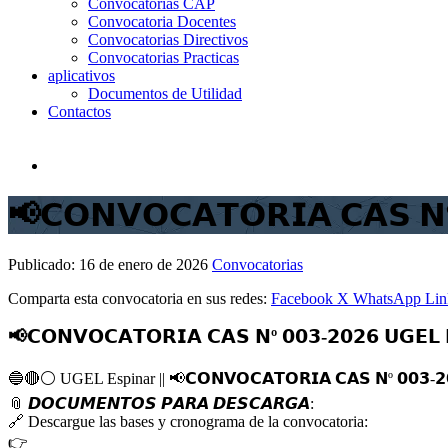
Convocatorias CAP
Convocatoria Docentes
Convocatorias Directivos
Convocatorias Practicas
aplicativos
Documentos de Utilidad
Contactos
📢𝗖𝗢𝗡𝗩𝗢𝗖𝗔𝗧𝗢𝗥𝗜𝗔 𝗖𝗔𝗦 𝗡º
Publicado:
16 de enero de 2026
Convocatorias
Comparta esta convocatoria en sus redes:
Facebook
X
WhatsApp
Lin
📢𝗖𝗢𝗡𝗩𝗢𝗖𝗔𝗧𝗢𝗥𝗜𝗔 𝗖𝗔𝗦 𝗡º 𝟬𝟬𝟯-𝟮𝟬𝟮𝟲 𝗨𝗚𝗘𝗟 
🔵
🔴
⚪️
UGEL Espinar ||
📢
𝗖𝗢𝗡𝗩𝗢𝗖𝗔𝗧𝗢𝗥𝗜𝗔 𝗖𝗔𝗦 𝗡º 𝟬𝟬𝟯-𝟮
📎
𝘿𝙊𝘾𝙐𝙈𝙀𝙉𝙏𝙊𝙎 𝙋𝘼𝙍𝘼 𝘿𝙀𝙎𝘾𝘼𝙍𝙂𝘼:
🔗
Descargue las bases y cronograma de la convocatoria:
👉