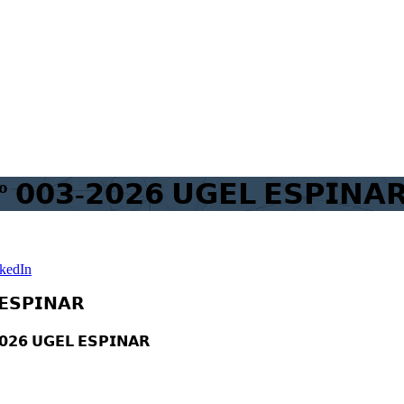
 𝟬𝟬𝟯-𝟮𝟬𝟮𝟲 𝗨𝗚𝗘𝗟 𝗘𝗦𝗣𝗜𝗡𝗔
kedIn
𝗘𝗦𝗣𝗜𝗡𝗔𝗥
𝟬𝟮𝟲 𝗨𝗚𝗘𝗟 𝗘𝗦𝗣𝗜𝗡𝗔𝗥