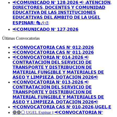
📢𝗖𝗢𝗠𝗨𝗡𝗜𝗖𝗔𝗗𝗢 𝗡° 𝟭𝟮𝟴-𝟮𝟬𝟮𝟲 📢 ¡𝗔𝗧𝗘𝗡𝗖𝗜𝗢́𝗡,
𝗗𝗜𝗥𝗘𝗖𝗧𝗢𝗥𝗘𝗦, 𝗗𝗢𝗖𝗘𝗡𝗧𝗘𝗦 𝗬 𝗖𝗢𝗠𝗨𝗡𝗜𝗗𝗔𝗗
𝗘𝗗𝗨𝗖𝗔𝗧𝗜𝗩𝗔 𝗗𝗘 𝗟𝗔𝗦 𝗜𝗡𝗦𝗧𝗜𝗧𝗨𝗖𝗜𝗢𝗡𝗘𝗦
𝗘𝗗𝗨𝗖𝗔𝗧𝗜𝗩𝗔𝗦 𝗗𝗘𝗟 𝗔́𝗠𝗕𝗜𝗧𝗢 𝗗𝗘 𝗟𝗔 𝗨𝗚𝗘𝗟
𝗘𝗦𝗣𝗜𝗡𝗔𝗥! 🎭🎶🎨
📢𝗖𝗢𝗠𝗨𝗡𝗜𝗖𝗔𝗗𝗢 𝗡° 𝟭𝟮𝟳-𝟮𝟬𝟮𝟲
Últimas Convocatorias
📢𝗖𝗢𝗡𝗩𝗢𝗖𝗔𝗧𝗢𝗥𝗜𝗔 𝗖𝗔𝗦 𝗡° 𝟬𝟭𝟮-𝟮𝟬𝟮𝟲
📢𝗖𝗢𝗡𝗩𝗢𝗖𝗔𝗧𝗢𝗥𝗜𝗔 𝗖𝗔𝗦 𝗡° 𝟬𝟭𝟭-𝟮𝟬𝟮𝟲
📢𝗖𝗢𝗡𝗩𝗢𝗖𝗔𝗧𝗢𝗥𝗜𝗔 𝗡° 𝟬𝟭𝟰-𝟮𝟬𝟮𝟲 📢
𝗖𝗢𝗡𝗧𝗥𝗔𝗧𝗔𝗖𝗜𝗢́𝗡 𝗗𝗘𝗟 𝗦𝗘𝗥𝗩𝗜𝗖𝗜𝗢 𝗗𝗘
𝗧𝗥𝗔𝗡𝗦𝗣𝗢𝗥𝗧𝗘 𝗬 𝗗𝗜𝗦𝗧𝗥𝗜𝗕𝗨𝗖𝗜𝗢𝗡 𝗗𝗘
𝗠𝗔𝗧𝗘𝗥𝗜𝗔𝗟 𝗙𝗨𝗡𝗚𝗜𝗕𝗟𝗘 𝗬 𝗠𝗔𝗧𝗘𝗥𝗜𝗔𝗟𝗘𝗦 𝗗𝗘
𝗔𝗦𝗘𝗢 𝗬 𝗟𝗜𝗠𝗣𝗜𝗘𝗭𝗔, 𝗗𝗢𝗧𝗔𝗖𝗜𝗢́𝗡 𝟮𝟬𝟮𝟲📢
📢𝗖𝗢𝗡𝗩𝗢𝗖𝗔𝗧𝗢𝗥𝗜𝗔 𝗡° 𝟬𝟭𝟯-𝟮𝟬𝟮𝟲 📢
𝗖𝗢𝗡𝗧𝗥𝗔𝗧𝗔𝗖𝗜𝗢́𝗡 𝗗𝗘𝗟 𝗦𝗘𝗥𝗩𝗜𝗖𝗜𝗢 𝗗𝗘
𝗧𝗥𝗔𝗡𝗦𝗣𝗢𝗥𝗧𝗘 𝗬 𝗗𝗜𝗦𝗧𝗥𝗜𝗕𝗨𝗖𝗜𝗢𝗡 𝗗𝗘
𝗠𝗔𝗧𝗘𝗥𝗜𝗔𝗟 𝗙𝗨𝗡𝗚𝗜𝗕𝗟𝗘 𝗬 𝗠𝗔𝗧𝗘𝗥𝗜𝗔𝗟𝗘𝗦 𝗗𝗘
𝗔𝗦𝗘𝗢 𝗬 𝗟𝗜𝗠𝗣𝗜𝗘𝗭𝗔, 𝗗𝗢𝗧𝗔𝗖𝗜𝗢́𝗡 𝟮𝟬𝟮𝟲📢
📢𝗖𝗢𝗡𝗩𝗢𝗖𝗔𝗧𝗢𝗥𝗜𝗔 𝗖𝗔𝗦 𝗡º 𝟬𝟭𝟬-𝟮𝟬𝟮𝟲-𝗨𝗚𝗘𝗟-𝗘
🔵🔴⚪️ UGEL Espinar || 📢𝗖𝗢𝗡𝗩𝗢𝗖𝗔𝗧𝗢𝗥𝗜𝗔 𝗡°