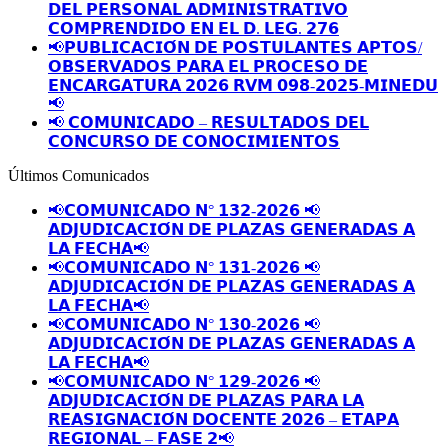
𝗗𝗘𝗟 𝗣𝗘𝗥𝗦𝗢𝗡𝗔𝗟 𝗔𝗗𝗠𝗜𝗡𝗜𝗦𝗧𝗥𝗔𝗧𝗜𝗩𝗢
𝗖𝗢𝗠𝗣𝗥𝗘𝗡𝗗𝗜𝗗𝗢 𝗘𝗡 𝗘𝗟 𝗗. 𝗟𝗘𝗚. 𝟮𝟳𝟲
📢𝗣𝗨𝗕𝗟𝗜𝗖𝗔𝗖𝗜𝗢́𝗡 𝗗𝗘 𝗣𝗢𝗦𝗧𝗨𝗟𝗔𝗡𝗧𝗘𝗦 𝗔𝗣𝗧𝗢𝗦/
𝗢𝗕𝗦𝗘𝗥𝗩𝗔𝗗𝗢𝗦 𝗣𝗔𝗥𝗔 𝗘𝗟 𝗣𝗥𝗢𝗖𝗘𝗦𝗢 𝗗𝗘
𝗘𝗡𝗖𝗔𝗥𝗚𝗔𝗧𝗨𝗥𝗔 𝟮𝟬𝟮𝟲 𝗥𝗩𝗠 𝟬𝟵𝟴-𝟮𝟬𝟮𝟱-𝗠𝗜𝗡𝗘𝗗𝗨
📢
📢 𝗖𝗢𝗠𝗨𝗡𝗜𝗖𝗔𝗗𝗢 – 𝗥𝗘𝗦𝗨𝗟𝗧𝗔𝗗𝗢𝗦 𝗗𝗘𝗟
𝗖𝗢𝗡𝗖𝗨𝗥𝗦𝗢 𝗗𝗘 𝗖𝗢𝗡𝗢𝗖𝗜𝗠𝗜𝗘𝗡𝗧𝗢𝗦
Últimos Comunicados
📢𝗖𝗢𝗠𝗨𝗡𝗜𝗖𝗔𝗗𝗢 𝗡° 𝟭𝟯𝟮-𝟮𝟬𝟮𝟲 📢
𝗔𝗗𝗝𝗨𝗗𝗜𝗖𝗔𝗖𝗜𝗢́𝗡 𝗗𝗘 𝗣𝗟𝗔𝗭𝗔𝗦 𝗚𝗘𝗡𝗘𝗥𝗔𝗗𝗔𝗦 𝗔
𝗟𝗔 𝗙𝗘𝗖𝗛𝗔📢
📢𝗖𝗢𝗠𝗨𝗡𝗜𝗖𝗔𝗗𝗢 𝗡° 𝟭𝟯𝟭-𝟮𝟬𝟮𝟲 📢
𝗔𝗗𝗝𝗨𝗗𝗜𝗖𝗔𝗖𝗜𝗢́𝗡 𝗗𝗘 𝗣𝗟𝗔𝗭𝗔𝗦 𝗚𝗘𝗡𝗘𝗥𝗔𝗗𝗔𝗦 𝗔
𝗟𝗔 𝗙𝗘𝗖𝗛𝗔📢
📢𝗖𝗢𝗠𝗨𝗡𝗜𝗖𝗔𝗗𝗢 𝗡° 𝟭𝟯𝟬-𝟮𝟬𝟮𝟲 📢
𝗔𝗗𝗝𝗨𝗗𝗜𝗖𝗔𝗖𝗜𝗢́𝗡 𝗗𝗘 𝗣𝗟𝗔𝗭𝗔𝗦 𝗚𝗘𝗡𝗘𝗥𝗔𝗗𝗔𝗦 𝗔
𝗟𝗔 𝗙𝗘𝗖𝗛𝗔📢
📢𝗖𝗢𝗠𝗨𝗡𝗜𝗖𝗔𝗗𝗢 𝗡° 𝟭𝟮𝟵-𝟮𝟬𝟮𝟲 📢
𝗔𝗗𝗝𝗨𝗗𝗜𝗖𝗔𝗖𝗜𝗢́𝗡 𝗗𝗘 𝗣𝗟𝗔𝗭𝗔𝗦 𝗣𝗔𝗥𝗔 𝗟𝗔
𝗥𝗘𝗔𝗦𝗜𝗚𝗡𝗔𝗖𝗜𝗢́𝗡 𝗗𝗢𝗖𝗘𝗡𝗧𝗘 𝟮𝟬𝟮𝟲 – 𝗘𝗧𝗔𝗣𝗔
𝗥𝗘𝗚𝗜𝗢𝗡𝗔𝗟 – 𝗙𝗔𝗦𝗘 𝟮📢