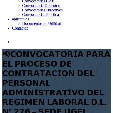
Convocatorias CAP
Convocatoria Docentes
Convocatorias Directivos
Convocatorias Practicas
aplicativos
Documentos de Utilidad
Contactos
📢𝗖𝗢𝗡𝗩𝗢𝗖𝗔𝗧𝗢𝗥𝗜𝗔 𝗣𝗔𝗥𝗔
𝗘𝗟 𝗣𝗥𝗢𝗖𝗘𝗦𝗢 𝗗𝗘
𝗖𝗢𝗡𝗧𝗥𝗔𝗧𝗔𝗖𝗜𝗢𝗡 𝗗𝗘𝗟
𝗣𝗘𝗥𝗦𝗢𝗡𝗔𝗟
𝗔𝗗𝗠𝗜𝗡𝗜𝗦𝗧𝗥𝗔𝗧𝗜𝗩𝗢 𝗗𝗘𝗟
𝗥𝗘𝗚𝗜𝗠𝗘𝗡 𝗟𝗔𝗕𝗢𝗥𝗔𝗟 𝗗.𝗟.
𝗡º 𝟮𝟳𝟲 – 𝗦𝗘𝗗𝗘 𝗨𝗚𝗘𝗟