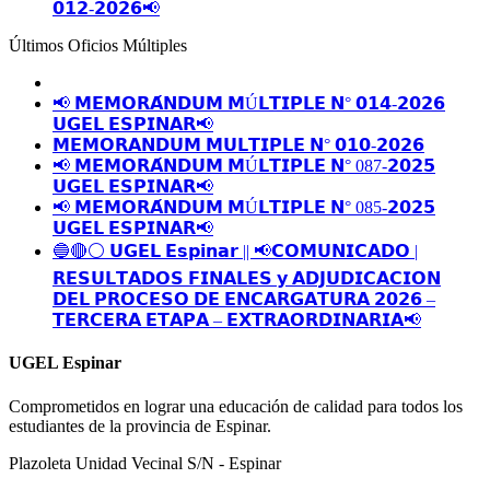
𝟬𝟭𝟮-𝟮𝟬𝟮𝟲📢
Últimos Oficios Múltiples
📢 𝗠𝗘𝗠𝗢𝗥𝗔́𝗡𝗗𝗨𝗠 𝗠Ú𝗟𝗧𝗜𝗣𝗟𝗘 𝗡° 𝟬𝟭𝟰-𝟮𝟬𝟮𝟲
𝗨𝗚𝗘𝗟 𝗘𝗦𝗣𝗜𝗡𝗔𝗥📢
𝗠𝗘𝗠𝗢𝗥𝗔𝗡𝗗𝗨𝗠 𝗠𝗨𝗟𝗧𝗜𝗣𝗟𝗘 𝗡° 𝟬𝟭𝟬-𝟮𝟬𝟮𝟲
📢 𝗠𝗘𝗠𝗢𝗥𝗔́𝗡𝗗𝗨𝗠 𝗠Ú𝗟𝗧𝗜𝗣𝗟𝗘 𝗡° 087-𝟮𝟬𝟮𝟱
𝗨𝗚𝗘𝗟 𝗘𝗦𝗣𝗜𝗡𝗔𝗥📢
📢 𝗠𝗘𝗠𝗢𝗥𝗔́𝗡𝗗𝗨𝗠 𝗠Ú𝗟𝗧𝗜𝗣𝗟𝗘 𝗡° 085-𝟮𝟬𝟮𝟱
𝗨𝗚𝗘𝗟 𝗘𝗦𝗣𝗜𝗡𝗔𝗥📢
🔵🔴⚪️ 𝗨𝗚𝗘𝗟 𝗘𝘀𝗽𝗶𝗻𝗮𝗿 || 📢𝗖𝗢𝗠𝗨𝗡𝗜𝗖𝗔𝗗𝗢 |
𝗥𝗘𝗦𝗨𝗟𝗧𝗔𝗗𝗢𝗦 𝗙𝗜𝗡𝗔𝗟𝗘𝗦 𝘆 𝗔𝗗𝗝𝗨𝗗𝗜𝗖𝗔𝗖𝗜𝗢𝗡
𝗗𝗘𝗟 𝗣𝗥𝗢𝗖𝗘𝗦𝗢 𝗗𝗘 𝗘𝗡𝗖𝗔𝗥𝗚𝗔𝗧𝗨𝗥𝗔 𝟮𝟬𝟮𝟲 –
𝗧𝗘𝗥𝗖𝗘𝗥𝗔 𝗘𝗧𝗔𝗣𝗔 – 𝗘𝗫𝗧𝗥𝗔𝗢𝗥𝗗𝗜𝗡𝗔𝗥𝗜𝗔📢
UGEL Espinar
Comprometidos en lograr una educación de calidad para todos los
estudiantes de la provincia de Espinar.
Plazoleta Unidad Vecinal S/N - Espinar