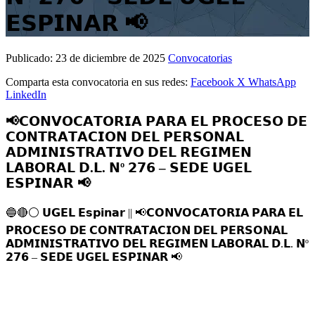
𝗘𝗦𝗣𝗜𝗡𝗔𝗥 📢
Publicado:
23 de diciembre de 2025
Convocatorias
Comparta esta convocatoria en sus redes:
Facebook
X
WhatsApp
LinkedIn
📢𝗖𝗢𝗡𝗩𝗢𝗖𝗔𝗧𝗢𝗥𝗜𝗔 𝗣𝗔𝗥𝗔 𝗘𝗟 𝗣𝗥𝗢𝗖𝗘𝗦𝗢 𝗗𝗘
𝗖𝗢𝗡𝗧𝗥𝗔𝗧𝗔𝗖𝗜𝗢𝗡 𝗗𝗘𝗟 𝗣𝗘𝗥𝗦𝗢𝗡𝗔𝗟
𝗔𝗗𝗠𝗜𝗡𝗜𝗦𝗧𝗥𝗔𝗧𝗜𝗩𝗢 𝗗𝗘𝗟 𝗥𝗘𝗚𝗜𝗠𝗘𝗡
𝗟𝗔𝗕𝗢𝗥𝗔𝗟 𝗗.𝗟. 𝗡º 𝟮𝟳𝟲 – 𝗦𝗘𝗗𝗘 𝗨𝗚𝗘𝗟
𝗘𝗦𝗣𝗜𝗡𝗔𝗥 📢
🔵
🔴
⚪️
𝗨𝗚𝗘𝗟 𝗘𝘀𝗽𝗶𝗻𝗮𝗿 ||
📢
𝗖𝗢𝗡𝗩𝗢𝗖𝗔𝗧𝗢𝗥𝗜𝗔 𝗣𝗔𝗥𝗔 𝗘𝗟
𝗣𝗥𝗢𝗖𝗘𝗦𝗢 𝗗𝗘 𝗖𝗢𝗡𝗧𝗥𝗔𝗧𝗔𝗖𝗜𝗢𝗡 𝗗𝗘𝗟 𝗣𝗘𝗥𝗦𝗢𝗡𝗔𝗟
𝗔𝗗𝗠𝗜𝗡𝗜𝗦𝗧𝗥𝗔𝗧𝗜𝗩𝗢 𝗗𝗘𝗟 𝗥𝗘𝗚𝗜𝗠𝗘𝗡 𝗟𝗔𝗕𝗢𝗥𝗔𝗟 𝗗.𝗟. 𝗡º
𝟮𝟳𝟲 – 𝗦𝗘𝗗𝗘 𝗨𝗚𝗘𝗟 𝗘𝗦𝗣𝗜𝗡𝗔𝗥
📢