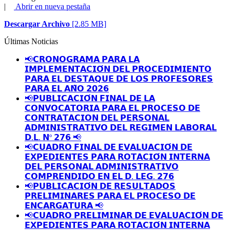
|
Abrir en nueva pestaña
Descargar Archivo
[2.85 MB]
Últimas Noticias
📢𝗖𝗥𝗢𝗡𝗢𝗚𝗥𝗔𝗠𝗔 𝗣𝗔𝗥𝗔 𝗟𝗔
𝗜𝗠𝗣𝗟𝗘𝗠𝗘𝗡𝗧𝗔𝗖𝗜𝗢́𝗡 𝗗𝗘𝗟 𝗣𝗥𝗢𝗖𝗘𝗗𝗜𝗠𝗜𝗘𝗡𝗧𝗢
𝗣𝗔𝗥𝗔 𝗘𝗟 𝗗𝗘𝗦𝗧𝗔𝗤𝗨𝗘 𝗗𝗘 𝗟𝗢𝗦 𝗣𝗥𝗢𝗙𝗘𝗦𝗢𝗥𝗘𝗦
𝗣𝗔𝗥𝗔 𝗘𝗟 𝗔𝗡̃𝗢 𝟮𝟬𝟮𝟲
📢𝗣𝗨𝗕𝗟𝗜𝗖𝗔𝗖𝗜𝗢́𝗡 𝗙𝗜𝗡𝗔𝗟 𝗗𝗘 𝗟𝗔
𝗖𝗢𝗡𝗩𝗢𝗖𝗔𝗧𝗢𝗥𝗜𝗔 𝗣𝗔𝗥𝗔 𝗘𝗟 𝗣𝗥𝗢𝗖𝗘𝗦𝗢 𝗗𝗘
𝗖𝗢𝗡𝗧𝗥𝗔𝗧𝗔𝗖𝗜𝗢𝗡 𝗗𝗘𝗟 𝗣𝗘𝗥𝗦𝗢𝗡𝗔𝗟
𝗔𝗗𝗠𝗜𝗡𝗜𝗦𝗧𝗥𝗔𝗧𝗜𝗩𝗢 𝗗𝗘𝗟 𝗥𝗘𝗚𝗜𝗠𝗘𝗡 𝗟𝗔𝗕𝗢𝗥𝗔𝗟
𝗗.𝗟. 𝗡º 𝟮𝟳𝟲 📢
📢𝗖𝗨𝗔𝗗𝗥𝗢 𝗙𝗜𝗡𝗔𝗟 𝗗𝗘 𝗘𝗩𝗔𝗟𝗨𝗔𝗖𝗜𝗢́𝗡 𝗗𝗘
𝗘𝗫𝗣𝗘𝗗𝗜𝗘𝗡𝗧𝗘𝗦 𝗣𝗔𝗥𝗔 𝗥𝗢𝗧𝗔𝗖𝗜𝗢́𝗡 𝗜𝗡𝗧𝗘𝗥𝗡𝗔
𝗗𝗘𝗟 𝗣𝗘𝗥𝗦𝗢𝗡𝗔𝗟 𝗔𝗗𝗠𝗜𝗡𝗜𝗦𝗧𝗥𝗔𝗧𝗜𝗩𝗢
𝗖𝗢𝗠𝗣𝗥𝗘𝗡𝗗𝗜𝗗𝗢 𝗘𝗡 𝗘𝗟 𝗗. 𝗟𝗘𝗚. 𝟮𝟳𝟲
📢𝗣𝗨𝗕𝗟𝗜𝗖𝗔𝗖𝗜𝗢́𝗡 𝗗𝗘 𝗥𝗘𝗦𝗨𝗟𝗧𝗔𝗗𝗢𝗦
𝗣𝗥𝗘𝗟𝗜𝗠𝗜𝗡𝗔𝗥𝗘𝗦 𝗣𝗔𝗥𝗔 𝗘𝗟 𝗣𝗥𝗢𝗖𝗘𝗦𝗢 𝗗𝗘
𝗘𝗡𝗖𝗔𝗥𝗚𝗔𝗧𝗨𝗥𝗔 📢
📢𝗖𝗨𝗔𝗗𝗥𝗢 𝗣𝗥𝗘𝗟𝗜𝗠𝗜𝗡𝗔𝗥 𝗗𝗘 𝗘𝗩𝗔𝗟𝗨𝗔𝗖𝗜𝗢́𝗡 𝗗𝗘
𝗘𝗫𝗣𝗘𝗗𝗜𝗘𝗡𝗧𝗘𝗦 𝗣𝗔𝗥𝗔 𝗥𝗢𝗧𝗔𝗖𝗜𝗢́𝗡 𝗜𝗡𝗧𝗘𝗥𝗡𝗔