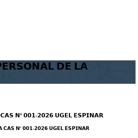
𝗣𝗘𝗥𝗦𝗢𝗡𝗔𝗟 𝗗𝗘 𝗟𝗔
𝗖𝗔𝗦 𝗡º 𝟬𝟬𝟭-𝟮𝟬𝟮𝟲 𝗨𝗚𝗘𝗟 𝗘𝗦𝗣𝗜𝗡𝗔𝗥
 𝗖𝗔𝗦 𝗡º 𝟬𝟬𝟭-𝟮𝟬𝟮𝟲 𝗨𝗚𝗘𝗟 𝗘𝗦𝗣𝗜𝗡𝗔𝗥