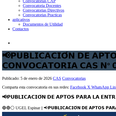
Convocatorias CAP
Convocatoria Docentes
Convocatorias Directivos
Convocatorias Practicas
aplicativos
Documentos de Utilidad
Contactos
📢𝗣𝗨𝗕𝗟𝗜𝗖𝗔𝗖𝗜𝗢́𝗡 𝗗𝗘 𝗔𝗣𝗧
𝗖𝗢𝗡𝗩𝗢𝗖𝗔𝗧𝗢𝗥𝗜𝗔 𝗖𝗔𝗦 𝗡º 𝟬
Publicado:
5 de enero de 2026
CAS
Convocatorias
Comparta esta convocatoria en sus redes:
Facebook
X
WhatsApp
Lin
📢𝗣𝗨𝗕𝗟𝗜𝗖𝗔𝗖𝗜𝗢́𝗡 𝗗𝗘 𝗔𝗣𝗧𝗢𝗦 𝗣𝗔𝗥𝗔 𝗟𝗔 𝗘𝗡𝗧𝗥
🔵
🔴
⚪️
UGEL Espinar ||
📢
𝗣𝗨𝗕𝗟𝗜𝗖𝗔𝗖𝗜𝗢́𝗡 𝗗𝗘 𝗔𝗣𝗧𝗢𝗦 𝗣𝗔𝗥