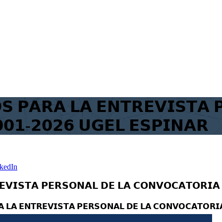
𝗦 𝗣𝗔𝗥𝗔 𝗟𝗔 𝗘𝗡𝗧𝗥𝗘𝗩𝗜𝗦𝗧𝗔 
𝟬𝟭-𝟮𝟬𝟮𝟲 𝗨𝗚𝗘𝗟 𝗘𝗦𝗣𝗜𝗡𝗔𝗥
kedIn
𝗘𝗩𝗜𝗦𝗧𝗔 𝗣𝗘𝗥𝗦𝗢𝗡𝗔𝗟 𝗗𝗘 𝗟𝗔 𝗖𝗢𝗡𝗩𝗢𝗖𝗔𝗧𝗢𝗥𝗜𝗔 
𝗔 𝗟𝗔 𝗘𝗡𝗧𝗥𝗘𝗩𝗜𝗦𝗧𝗔 𝗣𝗘𝗥𝗦𝗢𝗡𝗔𝗟 𝗗𝗘 𝗟𝗔 𝗖𝗢𝗡𝗩𝗢𝗖𝗔𝗧𝗢𝗥𝗜