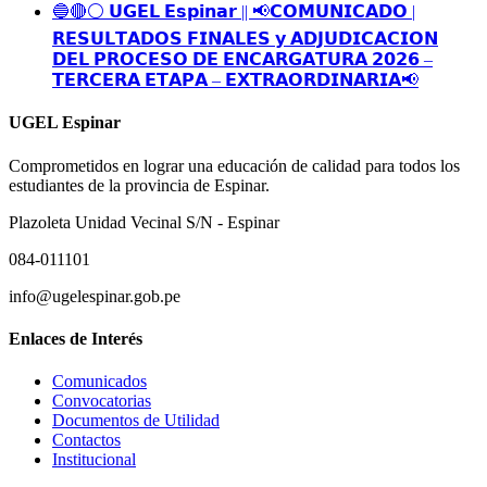
🔵🔴⚪️ 𝗨𝗚𝗘𝗟 𝗘𝘀𝗽𝗶𝗻𝗮𝗿 || 📢𝗖𝗢𝗠𝗨𝗡𝗜𝗖𝗔𝗗𝗢 |
𝗥𝗘𝗦𝗨𝗟𝗧𝗔𝗗𝗢𝗦 𝗙𝗜𝗡𝗔𝗟𝗘𝗦 𝘆 𝗔𝗗𝗝𝗨𝗗𝗜𝗖𝗔𝗖𝗜𝗢𝗡
𝗗𝗘𝗟 𝗣𝗥𝗢𝗖𝗘𝗦𝗢 𝗗𝗘 𝗘𝗡𝗖𝗔𝗥𝗚𝗔𝗧𝗨𝗥𝗔 𝟮𝟬𝟮𝟲 –
𝗧𝗘𝗥𝗖𝗘𝗥𝗔 𝗘𝗧𝗔𝗣𝗔 – 𝗘𝗫𝗧𝗥𝗔𝗢𝗥𝗗𝗜𝗡𝗔𝗥𝗜𝗔📢
UGEL Espinar
Comprometidos en lograr una educación de calidad para todos los
estudiantes de la provincia de Espinar.
Plazoleta Unidad Vecinal S/N - Espinar
084-011101
info@ugelespinar.gob.pe
Enlaces de Interés
Comunicados
Convocatorias
Documentos de Utilidad
Contactos
Institucional