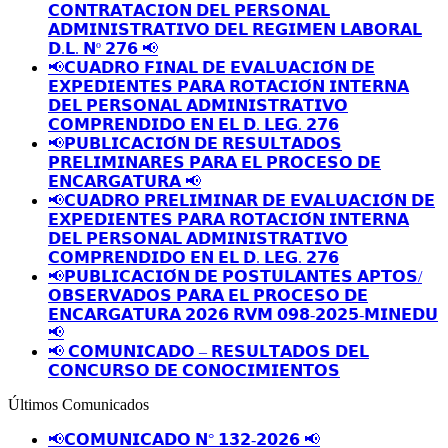
𝗖𝗢𝗡𝗧𝗥𝗔𝗧𝗔𝗖𝗜𝗢𝗡 𝗗𝗘𝗟 𝗣𝗘𝗥𝗦𝗢𝗡𝗔𝗟
𝗔𝗗𝗠𝗜𝗡𝗜𝗦𝗧𝗥𝗔𝗧𝗜𝗩𝗢 𝗗𝗘𝗟 𝗥𝗘𝗚𝗜𝗠𝗘𝗡 𝗟𝗔𝗕𝗢𝗥𝗔𝗟
𝗗.𝗟. 𝗡º 𝟮𝟳𝟲 📢
📢𝗖𝗨𝗔𝗗𝗥𝗢 𝗙𝗜𝗡𝗔𝗟 𝗗𝗘 𝗘𝗩𝗔𝗟𝗨𝗔𝗖𝗜𝗢́𝗡 𝗗𝗘
𝗘𝗫𝗣𝗘𝗗𝗜𝗘𝗡𝗧𝗘𝗦 𝗣𝗔𝗥𝗔 𝗥𝗢𝗧𝗔𝗖𝗜𝗢́𝗡 𝗜𝗡𝗧𝗘𝗥𝗡𝗔
𝗗𝗘𝗟 𝗣𝗘𝗥𝗦𝗢𝗡𝗔𝗟 𝗔𝗗𝗠𝗜𝗡𝗜𝗦𝗧𝗥𝗔𝗧𝗜𝗩𝗢
𝗖𝗢𝗠𝗣𝗥𝗘𝗡𝗗𝗜𝗗𝗢 𝗘𝗡 𝗘𝗟 𝗗. 𝗟𝗘𝗚. 𝟮𝟳𝟲
📢𝗣𝗨𝗕𝗟𝗜𝗖𝗔𝗖𝗜𝗢́𝗡 𝗗𝗘 𝗥𝗘𝗦𝗨𝗟𝗧𝗔𝗗𝗢𝗦
𝗣𝗥𝗘𝗟𝗜𝗠𝗜𝗡𝗔𝗥𝗘𝗦 𝗣𝗔𝗥𝗔 𝗘𝗟 𝗣𝗥𝗢𝗖𝗘𝗦𝗢 𝗗𝗘
𝗘𝗡𝗖𝗔𝗥𝗚𝗔𝗧𝗨𝗥𝗔 📢
📢𝗖𝗨𝗔𝗗𝗥𝗢 𝗣𝗥𝗘𝗟𝗜𝗠𝗜𝗡𝗔𝗥 𝗗𝗘 𝗘𝗩𝗔𝗟𝗨𝗔𝗖𝗜𝗢́𝗡 𝗗𝗘
𝗘𝗫𝗣𝗘𝗗𝗜𝗘𝗡𝗧𝗘𝗦 𝗣𝗔𝗥𝗔 𝗥𝗢𝗧𝗔𝗖𝗜𝗢́𝗡 𝗜𝗡𝗧𝗘𝗥𝗡𝗔
𝗗𝗘𝗟 𝗣𝗘𝗥𝗦𝗢𝗡𝗔𝗟 𝗔𝗗𝗠𝗜𝗡𝗜𝗦𝗧𝗥𝗔𝗧𝗜𝗩𝗢
𝗖𝗢𝗠𝗣𝗥𝗘𝗡𝗗𝗜𝗗𝗢 𝗘𝗡 𝗘𝗟 𝗗. 𝗟𝗘𝗚. 𝟮𝟳𝟲
📢𝗣𝗨𝗕𝗟𝗜𝗖𝗔𝗖𝗜𝗢́𝗡 𝗗𝗘 𝗣𝗢𝗦𝗧𝗨𝗟𝗔𝗡𝗧𝗘𝗦 𝗔𝗣𝗧𝗢𝗦/
𝗢𝗕𝗦𝗘𝗥𝗩𝗔𝗗𝗢𝗦 𝗣𝗔𝗥𝗔 𝗘𝗟 𝗣𝗥𝗢𝗖𝗘𝗦𝗢 𝗗𝗘
𝗘𝗡𝗖𝗔𝗥𝗚𝗔𝗧𝗨𝗥𝗔 𝟮𝟬𝟮𝟲 𝗥𝗩𝗠 𝟬𝟵𝟴-𝟮𝟬𝟮𝟱-𝗠𝗜𝗡𝗘𝗗𝗨
📢
📢 𝗖𝗢𝗠𝗨𝗡𝗜𝗖𝗔𝗗𝗢 – 𝗥𝗘𝗦𝗨𝗟𝗧𝗔𝗗𝗢𝗦 𝗗𝗘𝗟
𝗖𝗢𝗡𝗖𝗨𝗥𝗦𝗢 𝗗𝗘 𝗖𝗢𝗡𝗢𝗖𝗜𝗠𝗜𝗘𝗡𝗧𝗢𝗦
Últimos Comunicados
📢𝗖𝗢𝗠𝗨𝗡𝗜𝗖𝗔𝗗𝗢 𝗡° 𝟭𝟯𝟮-𝟮𝟬𝟮𝟲 📢