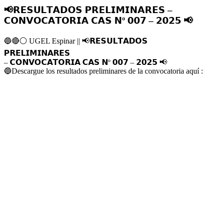
📢𝗥𝗘𝗦𝗨𝗟𝗧𝗔𝗗𝗢𝗦 𝗣𝗥𝗘𝗟𝗜𝗠𝗜𝗡𝗔𝗥𝗘𝗦 –
𝗖𝗢𝗡𝗩𝗢𝗖𝗔𝗧𝗢𝗥𝗜𝗔 𝗖𝗔𝗦 𝗡º 𝟬𝟬𝟳 – 𝟮𝟬𝟮𝟱 📢
🔵
🔴
⚪️
UGEL Espinar ||
📢
𝗥𝗘𝗦𝗨𝗟𝗧𝗔𝗗𝗢𝗦
𝗣𝗥𝗘𝗟𝗜𝗠𝗜𝗡𝗔𝗥𝗘𝗦
– 𝗖𝗢𝗡𝗩𝗢𝗖𝗔𝗧𝗢𝗥𝗜𝗔 𝗖𝗔𝗦 𝗡º 𝟬𝟬𝟳 – 𝟮𝟬𝟮𝟱
📢
🔵
Descargue los resultados preliminares de la convocatoria aquí :