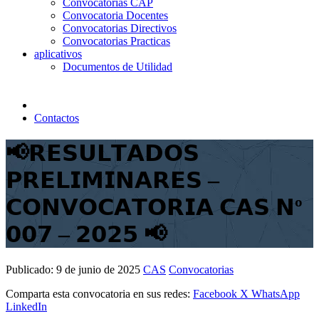
Convocatorias CAP
Convocatoria Docentes
Convocatorias Directivos
Convocatorias Practicas
aplicativos
Documentos de Utilidad
Contactos
📢𝗥𝗘𝗦𝗨𝗟𝗧𝗔𝗗𝗢𝗦
𝗣𝗥𝗘𝗟𝗜𝗠𝗜𝗡𝗔𝗥𝗘𝗦 –
𝗖𝗢𝗡𝗩𝗢𝗖𝗔𝗧𝗢𝗥𝗜𝗔 𝗖𝗔𝗦 𝗡º
𝟬𝟬𝟳 – 𝟮𝟬𝟮𝟱 📢
Publicado:
9 de junio de 2025
CAS
Convocatorias
Comparta esta convocatoria en sus redes:
Facebook
X
WhatsApp
LinkedIn