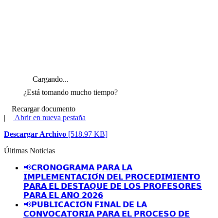
Cargando...
¿Está tomando mucho tiempo?
Recargar documento
|
Abrir en nueva pestaña
Descargar Archivo
[518.97 KB]
Últimas Noticias
📢𝗖𝗥𝗢𝗡𝗢𝗚𝗥𝗔𝗠𝗔 𝗣𝗔𝗥𝗔 𝗟𝗔
𝗜𝗠𝗣𝗟𝗘𝗠𝗘𝗡𝗧𝗔𝗖𝗜𝗢́𝗡 𝗗𝗘𝗟 𝗣𝗥𝗢𝗖𝗘𝗗𝗜𝗠𝗜𝗘𝗡𝗧𝗢
𝗣𝗔𝗥𝗔 𝗘𝗟 𝗗𝗘𝗦𝗧𝗔𝗤𝗨𝗘 𝗗𝗘 𝗟𝗢𝗦 𝗣𝗥𝗢𝗙𝗘𝗦𝗢𝗥𝗘𝗦
𝗣𝗔𝗥𝗔 𝗘𝗟 𝗔𝗡̃𝗢 𝟮𝟬𝟮𝟲
📢𝗣𝗨𝗕𝗟𝗜𝗖𝗔𝗖𝗜𝗢́𝗡 𝗙𝗜𝗡𝗔𝗟 𝗗𝗘 𝗟𝗔
𝗖𝗢𝗡𝗩𝗢𝗖𝗔𝗧𝗢𝗥𝗜𝗔 𝗣𝗔𝗥𝗔 𝗘𝗟 𝗣𝗥𝗢𝗖𝗘𝗦𝗢 𝗗𝗘