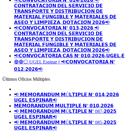
📢𝗖𝗢𝗡𝗩𝗢𝗖𝗔𝗧𝗢𝗥𝗜𝗔 𝗡° 𝟬𝟭𝟰-𝟮𝟬𝟮𝟲 📢
𝗖𝗢𝗡𝗧𝗥𝗔𝗧𝗔𝗖𝗜𝗢́𝗡 𝗗𝗘𝗟 𝗦𝗘𝗥𝗩𝗜𝗖𝗜𝗢 𝗗𝗘
𝗧𝗥𝗔𝗡𝗦𝗣𝗢𝗥𝗧𝗘 𝗬 𝗗𝗜𝗦𝗧𝗥𝗜𝗕𝗨𝗖𝗜𝗢𝗡 𝗗𝗘
𝗠𝗔𝗧𝗘𝗥𝗜𝗔𝗟 𝗙𝗨𝗡𝗚𝗜𝗕𝗟𝗘 𝗬 𝗠𝗔𝗧𝗘𝗥𝗜𝗔𝗟𝗘𝗦 𝗗𝗘
𝗔𝗦𝗘𝗢 𝗬 𝗟𝗜𝗠𝗣𝗜𝗘𝗭𝗔, 𝗗𝗢𝗧𝗔𝗖𝗜𝗢́𝗡 𝟮𝟬𝟮𝟲📢
📢𝗖𝗢𝗡𝗩𝗢𝗖𝗔𝗧𝗢𝗥𝗜𝗔 𝗡° 𝟬𝟭𝟯-𝟮𝟬𝟮𝟲 📢
𝗖𝗢𝗡𝗧𝗥𝗔𝗧𝗔𝗖𝗜𝗢́𝗡 𝗗𝗘𝗟 𝗦𝗘𝗥𝗩𝗜𝗖𝗜𝗢 𝗗𝗘
𝗧𝗥𝗔𝗡𝗦𝗣𝗢𝗥𝗧𝗘 𝗬 𝗗𝗜𝗦𝗧𝗥𝗜𝗕𝗨𝗖𝗜𝗢𝗡 𝗗𝗘
𝗠𝗔𝗧𝗘𝗥𝗜𝗔𝗟 𝗙𝗨𝗡𝗚𝗜𝗕𝗟𝗘 𝗬 𝗠𝗔𝗧𝗘𝗥𝗜𝗔𝗟𝗘𝗦 𝗗𝗘
𝗔𝗦𝗘𝗢 𝗬 𝗟𝗜𝗠𝗣𝗜𝗘𝗭𝗔, 𝗗𝗢𝗧𝗔𝗖𝗜𝗢́𝗡 𝟮𝟬𝟮𝟲📢
📢𝗖𝗢𝗡𝗩𝗢𝗖𝗔𝗧𝗢𝗥𝗜𝗔 𝗖𝗔𝗦 𝗡º 𝟬𝟭𝟬-𝟮𝟬𝟮𝟲-𝗨𝗚𝗘𝗟-𝗘
🔵🔴⚪️ UGEL Espinar || 📢𝗖𝗢𝗡𝗩𝗢𝗖𝗔𝗧𝗢𝗥𝗜𝗔 𝗡°
𝟬𝟭𝟮-𝟮𝟬𝟮𝟲📢
Últimos Oficios Múltiples
📢 𝗠𝗘𝗠𝗢𝗥𝗔́𝗡𝗗𝗨𝗠 𝗠Ú𝗟𝗧𝗜𝗣𝗟𝗘 𝗡° 𝟬𝟭𝟰-𝟮𝟬𝟮𝟲
𝗨𝗚𝗘𝗟 𝗘𝗦𝗣𝗜𝗡𝗔𝗥📢
𝗠𝗘𝗠𝗢𝗥𝗔𝗡𝗗𝗨𝗠 𝗠𝗨𝗟𝗧𝗜𝗣𝗟𝗘 𝗡° 𝟬𝟭𝟬-𝟮𝟬𝟮𝟲
📢 𝗠𝗘𝗠𝗢𝗥𝗔́𝗡𝗗𝗨𝗠 𝗠Ú𝗟𝗧𝗜𝗣𝗟𝗘 𝗡° 087-𝟮𝟬𝟮𝟱
𝗨𝗚𝗘𝗟 𝗘𝗦𝗣𝗜𝗡𝗔𝗥📢
📢 𝗠𝗘𝗠𝗢𝗥𝗔́𝗡𝗗𝗨𝗠 𝗠Ú𝗟𝗧𝗜𝗣𝗟𝗘 𝗡° 085-𝟮𝟬𝟮𝟱
𝗨𝗚𝗘𝗟 𝗘𝗦𝗣𝗜𝗡𝗔𝗥📢