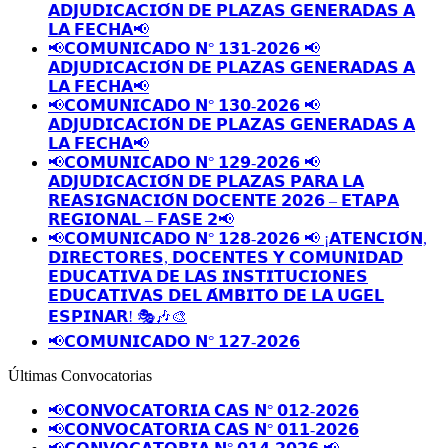
𝗔𝗗𝗝𝗨𝗗𝗜𝗖𝗔𝗖𝗜𝗢́𝗡 𝗗𝗘 𝗣𝗟𝗔𝗭𝗔𝗦 𝗚𝗘𝗡𝗘𝗥𝗔𝗗𝗔𝗦 𝗔
𝗟𝗔 𝗙𝗘𝗖𝗛𝗔📢
📢𝗖𝗢𝗠𝗨𝗡𝗜𝗖𝗔𝗗𝗢 𝗡° 𝟭𝟯𝟭-𝟮𝟬𝟮𝟲 📢
𝗔𝗗𝗝𝗨𝗗𝗜𝗖𝗔𝗖𝗜𝗢́𝗡 𝗗𝗘 𝗣𝗟𝗔𝗭𝗔𝗦 𝗚𝗘𝗡𝗘𝗥𝗔𝗗𝗔𝗦 𝗔
𝗟𝗔 𝗙𝗘𝗖𝗛𝗔📢
📢𝗖𝗢𝗠𝗨𝗡𝗜𝗖𝗔𝗗𝗢 𝗡° 𝟭𝟯𝟬-𝟮𝟬𝟮𝟲 📢
𝗔𝗗𝗝𝗨𝗗𝗜𝗖𝗔𝗖𝗜𝗢́𝗡 𝗗𝗘 𝗣𝗟𝗔𝗭𝗔𝗦 𝗚𝗘𝗡𝗘𝗥𝗔𝗗𝗔𝗦 𝗔
𝗟𝗔 𝗙𝗘𝗖𝗛𝗔📢
📢𝗖𝗢𝗠𝗨𝗡𝗜𝗖𝗔𝗗𝗢 𝗡° 𝟭𝟮𝟵-𝟮𝟬𝟮𝟲 📢
𝗔𝗗𝗝𝗨𝗗𝗜𝗖𝗔𝗖𝗜𝗢́𝗡 𝗗𝗘 𝗣𝗟𝗔𝗭𝗔𝗦 𝗣𝗔𝗥𝗔 𝗟𝗔
𝗥𝗘𝗔𝗦𝗜𝗚𝗡𝗔𝗖𝗜𝗢́𝗡 𝗗𝗢𝗖𝗘𝗡𝗧𝗘 𝟮𝟬𝟮𝟲 – 𝗘𝗧𝗔𝗣𝗔
𝗥𝗘𝗚𝗜𝗢𝗡𝗔𝗟 – 𝗙𝗔𝗦𝗘 𝟮📢
📢𝗖𝗢𝗠𝗨𝗡𝗜𝗖𝗔𝗗𝗢 𝗡° 𝟭𝟮𝟴-𝟮𝟬𝟮𝟲 📢 ¡𝗔𝗧𝗘𝗡𝗖𝗜𝗢́𝗡,
𝗗𝗜𝗥𝗘𝗖𝗧𝗢𝗥𝗘𝗦, 𝗗𝗢𝗖𝗘𝗡𝗧𝗘𝗦 𝗬 𝗖𝗢𝗠𝗨𝗡𝗜𝗗𝗔𝗗
𝗘𝗗𝗨𝗖𝗔𝗧𝗜𝗩𝗔 𝗗𝗘 𝗟𝗔𝗦 𝗜𝗡𝗦𝗧𝗜𝗧𝗨𝗖𝗜𝗢𝗡𝗘𝗦
𝗘𝗗𝗨𝗖𝗔𝗧𝗜𝗩𝗔𝗦 𝗗𝗘𝗟 𝗔́𝗠𝗕𝗜𝗧𝗢 𝗗𝗘 𝗟𝗔 𝗨𝗚𝗘𝗟
𝗘𝗦𝗣𝗜𝗡𝗔𝗥! 🎭🎶🎨
📢𝗖𝗢𝗠𝗨𝗡𝗜𝗖𝗔𝗗𝗢 𝗡° 𝟭𝟮𝟳-𝟮𝟬𝟮𝟲
Últimas Convocatorias
📢𝗖𝗢𝗡𝗩𝗢𝗖𝗔𝗧𝗢𝗥𝗜𝗔 𝗖𝗔𝗦 𝗡° 𝟬𝟭𝟮-𝟮𝟬𝟮𝟲
📢𝗖𝗢𝗡𝗩𝗢𝗖𝗔𝗧𝗢𝗥𝗜𝗔 𝗖𝗔𝗦 𝗡° 𝟬𝟭𝟭-𝟮𝟬𝟮𝟲