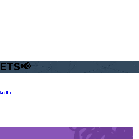
𝗘𝗧𝗦📢
kedIn