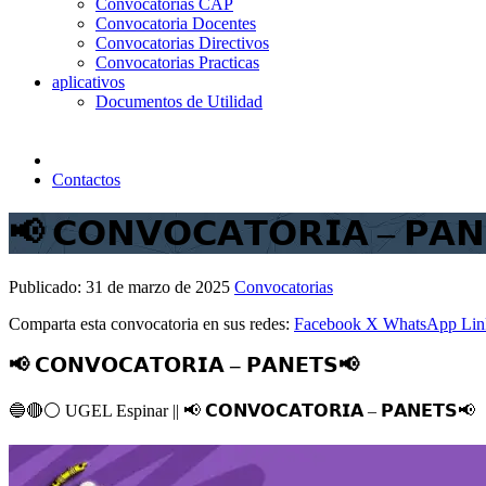
Convocatorias CAP
Convocatoria Docentes
Convocatorias Directivos
Convocatorias Practicas
aplicativos
Documentos de Utilidad
Contactos
📢 𝗖𝗢𝗡𝗩𝗢𝗖𝗔𝗧𝗢𝗥𝗜𝗔 – 𝗣𝗔
Publicado:
31 de marzo de 2025
Convocatorias
Comparta esta convocatoria en sus redes:
Facebook
X
WhatsApp
Lin
📢 𝗖𝗢𝗡𝗩𝗢𝗖𝗔𝗧𝗢𝗥𝗜𝗔 – 𝗣𝗔𝗡𝗘𝗧𝗦📢
🔵
🔴
⚪️
UGEL Espinar ||
📢
𝗖𝗢𝗡𝗩𝗢𝗖𝗔𝗧𝗢𝗥𝗜𝗔 – 𝗣𝗔𝗡𝗘𝗧𝗦
📢