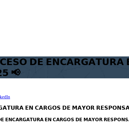
𝗖𝗘𝗦𝗢 𝗗𝗘 𝗘𝗡𝗖𝗔𝗥𝗚𝗔𝗧𝗨𝗥𝗔 
𝟮𝟱 📢
kedIn
𝗔𝗧𝗨𝗥𝗔 𝗘𝗡 𝗖𝗔𝗥𝗚𝗢𝗦 𝗗𝗘 𝗠𝗔𝗬𝗢𝗥 𝗥𝗘𝗦𝗣𝗢𝗡𝗦𝗔
𝗘 𝗘𝗡𝗖𝗔𝗥𝗚𝗔𝗧𝗨𝗥𝗔 𝗘𝗡 𝗖𝗔𝗥𝗚𝗢𝗦 𝗗𝗘 𝗠𝗔𝗬𝗢𝗥 𝗥𝗘𝗦𝗣𝗢𝗡𝗦