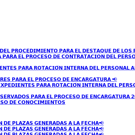
𝗘𝗟 𝗣𝗥𝗢𝗖𝗘𝗗𝗜𝗠𝗜𝗘𝗡𝗧𝗢 𝗣𝗔𝗥𝗔 𝗘𝗟 𝗗𝗘𝗦𝗧𝗔𝗤𝗨𝗘 𝗗𝗘 𝗟𝗢𝗦 𝗣
𝗔 𝗣𝗔𝗥𝗔 𝗘𝗟 𝗣𝗥𝗢𝗖𝗘𝗦𝗢 𝗗𝗘 𝗖𝗢𝗡𝗧𝗥𝗔𝗧𝗔𝗖𝗜𝗢𝗡 𝗗𝗘𝗟 𝗣𝗘𝗥𝗦
𝗘𝗡𝗧𝗘𝗦 𝗣𝗔𝗥𝗔 𝗥𝗢𝗧𝗔𝗖𝗜𝗢́𝗡 𝗜𝗡𝗧𝗘𝗥𝗡𝗔 𝗗𝗘𝗟 𝗣𝗘𝗥𝗦𝗢𝗡𝗔𝗟 
𝗥𝗘𝗦 𝗣𝗔𝗥𝗔 𝗘𝗟 𝗣𝗥𝗢𝗖𝗘𝗦𝗢 𝗗𝗘 𝗘𝗡𝗖𝗔𝗥𝗚𝗔𝗧𝗨𝗥𝗔 📢
𝗫𝗣𝗘𝗗𝗜𝗘𝗡𝗧𝗘𝗦 𝗣𝗔𝗥𝗔 𝗥𝗢𝗧𝗔𝗖𝗜𝗢́𝗡 𝗜𝗡𝗧𝗘𝗥𝗡𝗔 𝗗𝗘𝗟 𝗣𝗘𝗥𝗦
𝗦𝗘𝗥𝗩𝗔𝗗𝗢𝗦 𝗣𝗔𝗥𝗔 𝗘𝗟 𝗣𝗥𝗢𝗖𝗘𝗦𝗢 𝗗𝗘 𝗘𝗡𝗖𝗔𝗥𝗚𝗔𝗧𝗨𝗥𝗔 𝟮
𝗦𝗢 𝗗𝗘 𝗖𝗢𝗡𝗢𝗖𝗜𝗠𝗜𝗘𝗡𝗧𝗢𝗦
𝗡 𝗗𝗘 𝗣𝗟𝗔𝗭𝗔𝗦 𝗚𝗘𝗡𝗘𝗥𝗔𝗗𝗔𝗦 𝗔 𝗟𝗔 𝗙𝗘𝗖𝗛𝗔📢
𝗡 𝗗𝗘 𝗣𝗟𝗔𝗭𝗔𝗦 𝗚𝗘𝗡𝗘𝗥𝗔𝗗𝗔𝗦 𝗔 𝗟𝗔 𝗙𝗘𝗖𝗛𝗔📢
𝗡 𝗗𝗘 𝗣𝗟𝗔𝗭𝗔𝗦 𝗚𝗘𝗡𝗘𝗥𝗔𝗗𝗔𝗦 𝗔 𝗟𝗔 𝗙𝗘𝗖𝗛𝗔📢