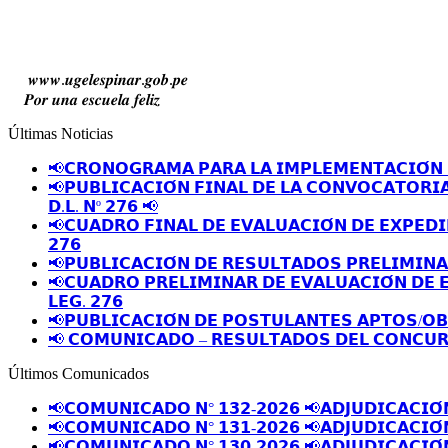
𝒘𝒘𝒘.𝒖𝒈𝒆𝒍𝒆𝒔𝒑𝒊𝒏𝒂𝒓.𝒈𝒐𝒃.𝒑𝒆
𝑷𝒐𝒓 𝒖𝒏𝒂 𝒆𝒔𝒄𝒖𝒆𝒍𝒂 𝒇𝒆𝒍𝒊𝒛
Últimas Noticias
📢𝗖𝗥𝗢𝗡𝗢𝗚𝗥𝗔𝗠𝗔 𝗣𝗔𝗥𝗔 𝗟𝗔 𝗜𝗠𝗣𝗟𝗘𝗠𝗘𝗡𝗧𝗔𝗖𝗜𝗢́𝗡 
📢𝗣𝗨𝗕𝗟𝗜𝗖𝗔𝗖𝗜𝗢́𝗡 𝗙𝗜𝗡𝗔𝗟 𝗗𝗘 𝗟𝗔 𝗖𝗢𝗡𝗩𝗢𝗖𝗔𝗧𝗢𝗥𝗜
𝗗.𝗟. 𝗡º 𝟮𝟳𝟲 📢
📢𝗖𝗨𝗔𝗗𝗥𝗢 𝗙𝗜𝗡𝗔𝗟 𝗗𝗘 𝗘𝗩𝗔𝗟𝗨𝗔𝗖𝗜𝗢́𝗡 𝗗𝗘 𝗘𝗫𝗣𝗘𝗗𝗜
𝟮𝟳𝟲
📢𝗣𝗨𝗕𝗟𝗜𝗖𝗔𝗖𝗜𝗢́𝗡 𝗗𝗘 𝗥𝗘𝗦𝗨𝗟𝗧𝗔𝗗𝗢𝗦 𝗣𝗥𝗘𝗟𝗜𝗠𝗜𝗡
📢𝗖𝗨𝗔𝗗𝗥𝗢 𝗣𝗥𝗘𝗟𝗜𝗠𝗜𝗡𝗔𝗥 𝗗𝗘 𝗘𝗩𝗔𝗟𝗨𝗔𝗖𝗜𝗢́𝗡 𝗗𝗘 
𝗟𝗘𝗚. 𝟮𝟳𝟲
📢𝗣𝗨𝗕𝗟𝗜𝗖𝗔𝗖𝗜𝗢́𝗡 𝗗𝗘 𝗣𝗢𝗦𝗧𝗨𝗟𝗔𝗡𝗧𝗘𝗦 𝗔𝗣𝗧𝗢𝗦/𝗢
📢 𝗖𝗢𝗠𝗨𝗡𝗜𝗖𝗔𝗗𝗢 – 𝗥𝗘𝗦𝗨𝗟𝗧𝗔𝗗𝗢𝗦 𝗗𝗘𝗟 𝗖𝗢𝗡𝗖𝗨𝗥
Últimos Comunicados
📢𝗖𝗢𝗠𝗨𝗡𝗜𝗖𝗔𝗗𝗢 𝗡° 𝟭𝟯𝟮-𝟮𝟬𝟮𝟲 📢𝗔𝗗𝗝𝗨𝗗𝗜𝗖𝗔𝗖𝗜𝗢́
📢𝗖𝗢𝗠𝗨𝗡𝗜𝗖𝗔𝗗𝗢 𝗡° 𝟭𝟯𝟭-𝟮𝟬𝟮𝟲 📢𝗔𝗗𝗝𝗨𝗗𝗜𝗖𝗔𝗖𝗜𝗢́
📢𝗖𝗢𝗠𝗨𝗡𝗜𝗖𝗔𝗗𝗢 𝗡° 𝟭𝟯𝟬-𝟮𝟬𝟮𝟲 📢𝗔𝗗𝗝𝗨𝗗𝗜𝗖𝗔𝗖𝗜𝗢́