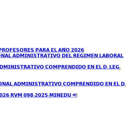
𝗥𝗢𝗙𝗘𝗦𝗢𝗥𝗘𝗦 𝗣𝗔𝗥𝗔 𝗘𝗟 𝗔𝗡̃𝗢 𝟮𝟬𝟮𝟲
𝗡𝗔𝗟 𝗔𝗗𝗠𝗜𝗡𝗜𝗦𝗧𝗥𝗔𝗧𝗜𝗩𝗢 𝗗𝗘𝗟 𝗥𝗘𝗚𝗜𝗠𝗘𝗡 𝗟𝗔𝗕𝗢𝗥𝗔𝗟
𝗗𝗠𝗜𝗡𝗜𝗦𝗧𝗥𝗔𝗧𝗜𝗩𝗢 𝗖𝗢𝗠𝗣𝗥𝗘𝗡𝗗𝗜𝗗𝗢 𝗘𝗡 𝗘𝗟 𝗗. 𝗟𝗘𝗚.
𝗢𝗡𝗔𝗟 𝗔𝗗𝗠𝗜𝗡𝗜𝗦𝗧𝗥𝗔𝗧𝗜𝗩𝗢 𝗖𝗢𝗠𝗣𝗥𝗘𝗡𝗗𝗜𝗗𝗢 𝗘𝗡 𝗘𝗟 𝗗.
𝟬𝟮𝟲 𝗥𝗩𝗠 𝟬𝟵𝟴-𝟮𝟬𝟮𝟱-𝗠𝗜𝗡𝗘𝗗𝗨 📢