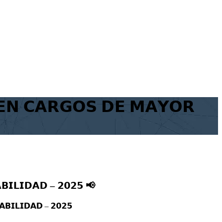
𝗘𝗡 𝗖𝗔𝗥𝗚𝗢𝗦 𝗗𝗘 𝗠𝗔𝗬𝗢𝗥
𝗜𝗟𝗜𝗗𝗔𝗗 – 𝟮𝟬𝟮𝟱 📢
𝗕𝗜𝗟𝗜𝗗𝗔𝗗 – 𝟮𝟬𝟮𝟱