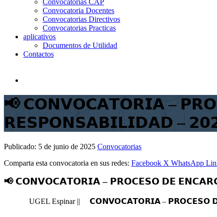
Convocatorias CAP
Convocatoria Docentes
Convocatorias Directivos
Convocatorias Practicas
aplicativos
Documentos de Utilidad
Contactos
📢 𝗖𝗢𝗡𝗩𝗢𝗖𝗔𝗧𝗢𝗥𝗜𝗔 – 𝗣𝗥𝗢
𝗥𝗘𝗦𝗣𝗢𝗡𝗦𝗔𝗕𝗜𝗟𝗜𝗗𝗔𝗗 – 𝟮𝟬
Publicado:
5 de junio de 2025
Convocatorias
Comparta esta convocatoria en sus redes:
Facebook
X
WhatsApp
Lin
📢 𝗖𝗢𝗡𝗩𝗢𝗖𝗔𝗧𝗢𝗥𝗜𝗔 – 𝗣𝗥𝗢𝗖𝗘𝗦𝗢 𝗗𝗘 𝗘𝗡𝗖𝗔𝗥
UGEL Espinar ||
𝗖𝗢𝗡𝗩𝗢𝗖𝗔𝗧𝗢𝗥𝗜𝗔 – 𝗣𝗥𝗢𝗖𝗘𝗦𝗢 𝗗