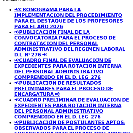
📢𝗖𝗥𝗢𝗡𝗢𝗚𝗥𝗔𝗠𝗔 𝗣𝗔𝗥𝗔 𝗟𝗔
𝗜𝗠𝗣𝗟𝗘𝗠𝗘𝗡𝗧𝗔𝗖𝗜𝗢́𝗡 𝗗𝗘𝗟 𝗣𝗥𝗢𝗖𝗘𝗗𝗜𝗠𝗜𝗘𝗡𝗧𝗢
𝗣𝗔𝗥𝗔 𝗘𝗟 𝗗𝗘𝗦𝗧𝗔𝗤𝗨𝗘 𝗗𝗘 𝗟𝗢𝗦 𝗣𝗥𝗢𝗙𝗘𝗦𝗢𝗥𝗘𝗦
𝗣𝗔𝗥𝗔 𝗘𝗟 𝗔𝗡̃𝗢 𝟮𝟬𝟮𝟲
📢𝗣𝗨𝗕𝗟𝗜𝗖𝗔𝗖𝗜𝗢́𝗡 𝗙𝗜𝗡𝗔𝗟 𝗗𝗘 𝗟𝗔
𝗖𝗢𝗡𝗩𝗢𝗖𝗔𝗧𝗢𝗥𝗜𝗔 𝗣𝗔𝗥𝗔 𝗘𝗟 𝗣𝗥𝗢𝗖𝗘𝗦𝗢 𝗗𝗘
𝗖𝗢𝗡𝗧𝗥𝗔𝗧𝗔𝗖𝗜𝗢𝗡 𝗗𝗘𝗟 𝗣𝗘𝗥𝗦𝗢𝗡𝗔𝗟
𝗔𝗗𝗠𝗜𝗡𝗜𝗦𝗧𝗥𝗔𝗧𝗜𝗩𝗢 𝗗𝗘𝗟 𝗥𝗘𝗚𝗜𝗠𝗘𝗡 𝗟𝗔𝗕𝗢𝗥𝗔𝗟
𝗗.𝗟. 𝗡º 𝟮𝟳𝟲 📢
📢𝗖𝗨𝗔𝗗𝗥𝗢 𝗙𝗜𝗡𝗔𝗟 𝗗𝗘 𝗘𝗩𝗔𝗟𝗨𝗔𝗖𝗜𝗢́𝗡 𝗗𝗘
𝗘𝗫𝗣𝗘𝗗𝗜𝗘𝗡𝗧𝗘𝗦 𝗣𝗔𝗥𝗔 𝗥𝗢𝗧𝗔𝗖𝗜𝗢́𝗡 𝗜𝗡𝗧𝗘𝗥𝗡𝗔
𝗗𝗘𝗟 𝗣𝗘𝗥𝗦𝗢𝗡𝗔𝗟 𝗔𝗗𝗠𝗜𝗡𝗜𝗦𝗧𝗥𝗔𝗧𝗜𝗩𝗢
𝗖𝗢𝗠𝗣𝗥𝗘𝗡𝗗𝗜𝗗𝗢 𝗘𝗡 𝗘𝗟 𝗗. 𝗟𝗘𝗚. 𝟮𝟳𝟲
📢𝗣𝗨𝗕𝗟𝗜𝗖𝗔𝗖𝗜𝗢́𝗡 𝗗𝗘 𝗥𝗘𝗦𝗨𝗟𝗧𝗔𝗗𝗢𝗦
𝗣𝗥𝗘𝗟𝗜𝗠𝗜𝗡𝗔𝗥𝗘𝗦 𝗣𝗔𝗥𝗔 𝗘𝗟 𝗣𝗥𝗢𝗖𝗘𝗦𝗢 𝗗𝗘
𝗘𝗡𝗖𝗔𝗥𝗚𝗔𝗧𝗨𝗥𝗔 📢
📢𝗖𝗨𝗔𝗗𝗥𝗢 𝗣𝗥𝗘𝗟𝗜𝗠𝗜𝗡𝗔𝗥 𝗗𝗘 𝗘𝗩𝗔𝗟𝗨𝗔𝗖𝗜𝗢́𝗡 𝗗𝗘
𝗘𝗫𝗣𝗘𝗗𝗜𝗘𝗡𝗧𝗘𝗦 𝗣𝗔𝗥𝗔 𝗥𝗢𝗧𝗔𝗖𝗜𝗢́𝗡 𝗜𝗡𝗧𝗘𝗥𝗡𝗔
𝗗𝗘𝗟 𝗣𝗘𝗥𝗦𝗢𝗡𝗔𝗟 𝗔𝗗𝗠𝗜𝗡𝗜𝗦𝗧𝗥𝗔𝗧𝗜𝗩𝗢
𝗖𝗢𝗠𝗣𝗥𝗘𝗡𝗗𝗜𝗗𝗢 𝗘𝗡 𝗘𝗟 𝗗. 𝗟𝗘𝗚. 𝟮𝟳𝟲
📢𝗣𝗨𝗕𝗟𝗜𝗖𝗔𝗖𝗜𝗢́𝗡 𝗗𝗘 𝗣𝗢𝗦𝗧𝗨𝗟𝗔𝗡𝗧𝗘𝗦 𝗔𝗣𝗧𝗢𝗦/
𝗢𝗕𝗦𝗘𝗥𝗩𝗔𝗗𝗢𝗦 𝗣𝗔𝗥𝗔 𝗘𝗟 𝗣𝗥𝗢𝗖𝗘𝗦𝗢 𝗗𝗘