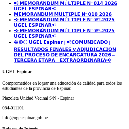
📢 𝗠𝗘𝗠𝗢𝗥𝗔́𝗡𝗗𝗨𝗠 𝗠Ú𝗟𝗧𝗜𝗣𝗟𝗘 𝗡° 𝟬𝟭𝟰-𝟮𝟬𝟮𝟲
𝗨𝗚𝗘𝗟 𝗘𝗦𝗣𝗜𝗡𝗔𝗥📢
𝗠𝗘𝗠𝗢𝗥𝗔𝗡𝗗𝗨𝗠 𝗠𝗨𝗟𝗧𝗜𝗣𝗟𝗘 𝗡° 𝟬𝟭𝟬-𝟮𝟬𝟮𝟲
📢 𝗠𝗘𝗠𝗢𝗥𝗔́𝗡𝗗𝗨𝗠 𝗠Ú𝗟𝗧𝗜𝗣𝗟𝗘 𝗡° 087-𝟮𝟬𝟮𝟱
𝗨𝗚𝗘𝗟 𝗘𝗦𝗣𝗜𝗡𝗔𝗥📢
📢 𝗠𝗘𝗠𝗢𝗥𝗔́𝗡𝗗𝗨𝗠 𝗠Ú𝗟𝗧𝗜𝗣𝗟𝗘 𝗡° 085-𝟮𝟬𝟮𝟱
𝗨𝗚𝗘𝗟 𝗘𝗦𝗣𝗜𝗡𝗔𝗥📢
🔵🔴⚪️ 𝗨𝗚𝗘𝗟 𝗘𝘀𝗽𝗶𝗻𝗮𝗿 || 📢𝗖𝗢𝗠𝗨𝗡𝗜𝗖𝗔𝗗𝗢 |
𝗥𝗘𝗦𝗨𝗟𝗧𝗔𝗗𝗢𝗦 𝗙𝗜𝗡𝗔𝗟𝗘𝗦 𝘆 𝗔𝗗𝗝𝗨𝗗𝗜𝗖𝗔𝗖𝗜𝗢𝗡
𝗗𝗘𝗟 𝗣𝗥𝗢𝗖𝗘𝗦𝗢 𝗗𝗘 𝗘𝗡𝗖𝗔𝗥𝗚𝗔𝗧𝗨𝗥𝗔 𝟮𝟬𝟮𝟲 –
𝗧𝗘𝗥𝗖𝗘𝗥𝗔 𝗘𝗧𝗔𝗣𝗔 – 𝗘𝗫𝗧𝗥𝗔𝗢𝗥𝗗𝗜𝗡𝗔𝗥𝗜𝗔📢
UGEL Espinar
Comprometidos en lograr una educación de calidad para todos los
estudiantes de la provincia de Espinar.
Plazoleta Unidad Vecinal S/N - Espinar
084-011101
info@ugelespinar.gob.pe
Enlaces de Interés