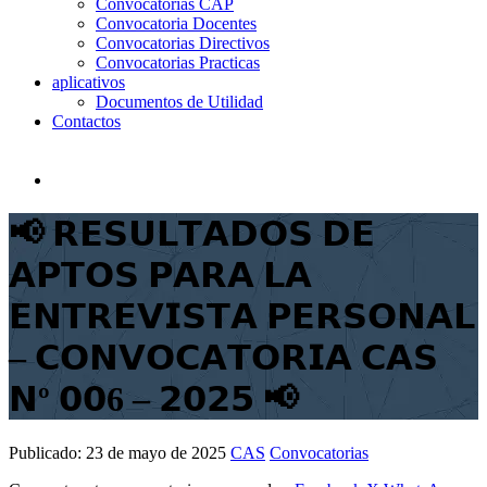
Convocatorias CAP
Convocatoria Docentes
Convocatorias Directivos
Convocatorias Practicas
aplicativos
Documentos de Utilidad
Contactos
📢 𝗥𝗘𝗦𝗨𝗟𝗧𝗔𝗗𝗢𝗦 𝗗𝗘
𝗔𝗣𝗧𝗢𝗦 𝗣𝗔𝗥𝗔 𝗟𝗔
𝗘𝗡𝗧𝗥𝗘𝗩𝗜𝗦𝗧𝗔 𝗣𝗘𝗥𝗦𝗢𝗡𝗔𝗟
– 𝗖𝗢𝗡𝗩𝗢𝗖𝗔𝗧𝗢𝗥𝗜𝗔 𝗖𝗔𝗦
𝗡º 𝟬𝟬6 – 𝟮𝟬𝟮𝟱 📢
Publicado:
23 de mayo de 2025
CAS
Convocatorias