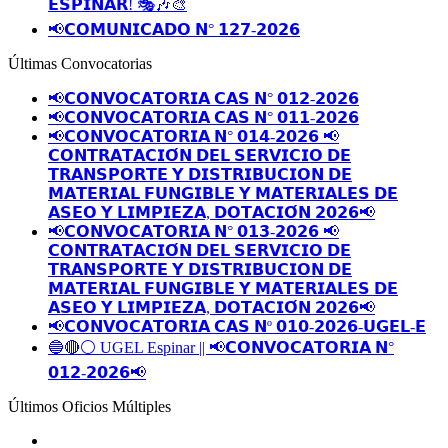
𝗘𝗦𝗣𝗜𝗡𝗔𝗥! 🎭🎶🎨
📢𝗖𝗢𝗠𝗨𝗡𝗜𝗖𝗔𝗗𝗢 𝗡° 𝟭𝟮𝟳-𝟮𝟬𝟮𝟲
Últimas Convocatorias
📢𝗖𝗢𝗡𝗩𝗢𝗖𝗔𝗧𝗢𝗥𝗜𝗔 𝗖𝗔𝗦 𝗡° 𝟬𝟭𝟮-𝟮𝟬𝟮𝟲
📢𝗖𝗢𝗡𝗩𝗢𝗖𝗔𝗧𝗢𝗥𝗜𝗔 𝗖𝗔𝗦 𝗡° 𝟬𝟭𝟭-𝟮𝟬𝟮𝟲
📢𝗖𝗢𝗡𝗩𝗢𝗖𝗔𝗧𝗢𝗥𝗜𝗔 𝗡° 𝟬𝟭𝟰-𝟮𝟬𝟮𝟲 📢
𝗖𝗢𝗡𝗧𝗥𝗔𝗧𝗔𝗖𝗜𝗢́𝗡 𝗗𝗘𝗟 𝗦𝗘𝗥𝗩𝗜𝗖𝗜𝗢 𝗗𝗘
𝗧𝗥𝗔𝗡𝗦𝗣𝗢𝗥𝗧𝗘 𝗬 𝗗𝗜𝗦𝗧𝗥𝗜𝗕𝗨𝗖𝗜𝗢𝗡 𝗗𝗘
𝗠𝗔𝗧𝗘𝗥𝗜𝗔𝗟 𝗙𝗨𝗡𝗚𝗜𝗕𝗟𝗘 𝗬 𝗠𝗔𝗧𝗘𝗥𝗜𝗔𝗟𝗘𝗦 𝗗𝗘
𝗔𝗦𝗘𝗢 𝗬 𝗟𝗜𝗠𝗣𝗜𝗘𝗭𝗔, 𝗗𝗢𝗧𝗔𝗖𝗜𝗢́𝗡 𝟮𝟬𝟮𝟲📢
📢𝗖𝗢𝗡𝗩𝗢𝗖𝗔𝗧𝗢𝗥𝗜𝗔 𝗡° 𝟬𝟭𝟯-𝟮𝟬𝟮𝟲 📢
𝗖𝗢𝗡𝗧𝗥𝗔𝗧𝗔𝗖𝗜𝗢́𝗡 𝗗𝗘𝗟 𝗦𝗘𝗥𝗩𝗜𝗖𝗜𝗢 𝗗𝗘
𝗧𝗥𝗔𝗡𝗦𝗣𝗢𝗥𝗧𝗘 𝗬 𝗗𝗜𝗦𝗧𝗥𝗜𝗕𝗨𝗖𝗜𝗢𝗡 𝗗𝗘
𝗠𝗔𝗧𝗘𝗥𝗜𝗔𝗟 𝗙𝗨𝗡𝗚𝗜𝗕𝗟𝗘 𝗬 𝗠𝗔𝗧𝗘𝗥𝗜𝗔𝗟𝗘𝗦 𝗗𝗘
𝗔𝗦𝗘𝗢 𝗬 𝗟𝗜𝗠𝗣𝗜𝗘𝗭𝗔, 𝗗𝗢𝗧𝗔𝗖𝗜𝗢́𝗡 𝟮𝟬𝟮𝟲📢
📢𝗖𝗢𝗡𝗩𝗢𝗖𝗔𝗧𝗢𝗥𝗜𝗔 𝗖𝗔𝗦 𝗡º 𝟬𝟭𝟬-𝟮𝟬𝟮𝟲-𝗨𝗚𝗘𝗟-𝗘
🔵🔴⚪️ UGEL Espinar || 📢𝗖𝗢𝗡𝗩𝗢𝗖𝗔𝗧𝗢𝗥𝗜𝗔 𝗡°
𝟬𝟭𝟮-𝟮𝟬𝟮𝟲📢
Últimos Oficios Múltiples