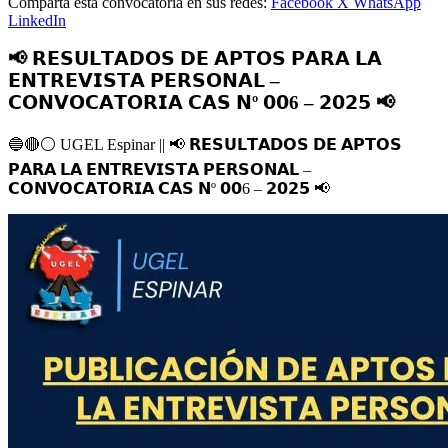
Comparta esta convocatoria en sus redes:
Facebook
X
WhatsApp
LinkedIn
📢 𝗥𝗘𝗦𝗨𝗟𝗧𝗔𝗗𝗢𝗦 𝗗𝗘 𝗔𝗣𝗧𝗢𝗦 𝗣𝗔𝗥𝗔 𝗟𝗔
𝗘𝗡𝗧𝗥𝗘𝗩𝗜𝗦𝗧𝗔 𝗣𝗘𝗥𝗦𝗢𝗡𝗔𝗟 –
𝗖𝗢𝗡𝗩𝗢𝗖𝗔𝗧𝗢𝗥𝗜𝗔 𝗖𝗔𝗦 𝗡º 𝟬𝟬6 – 𝟮𝟬𝟮𝟱 📢
🔵
🔴
⚪️
UGEL Espinar ||
📢
𝗥𝗘𝗦𝗨𝗟𝗧𝗔𝗗𝗢𝗦 𝗗𝗘 𝗔𝗣𝗧𝗢𝗦
𝗣𝗔𝗥𝗔 𝗟𝗔 𝗘𝗡𝗧𝗥𝗘𝗩𝗜𝗦𝗧𝗔 𝗣𝗘𝗥𝗦𝗢𝗡𝗔𝗟 –
𝗖𝗢𝗡𝗩𝗢𝗖𝗔𝗧𝗢𝗥𝗜𝗔 𝗖𝗔𝗦 𝗡º 𝟬𝟬6 – 𝟮𝟬𝟮𝟱
📢