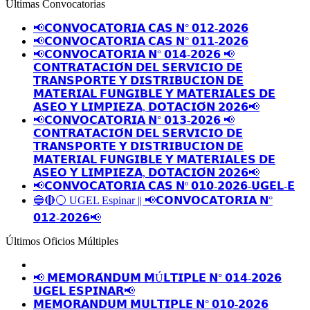
Últimas Convocatorias
📢𝗖𝗢𝗡𝗩𝗢𝗖𝗔𝗧𝗢𝗥𝗜𝗔 𝗖𝗔𝗦 𝗡° 𝟬𝟭𝟮-𝟮𝟬𝟮𝟲
📢𝗖𝗢𝗡𝗩𝗢𝗖𝗔𝗧𝗢𝗥𝗜𝗔 𝗖𝗔𝗦 𝗡° 𝟬𝟭𝟭-𝟮𝟬𝟮𝟲
📢𝗖𝗢𝗡𝗩𝗢𝗖𝗔𝗧𝗢𝗥𝗜𝗔 𝗡° 𝟬𝟭𝟰-𝟮𝟬𝟮𝟲 📢
𝗖𝗢𝗡𝗧𝗥𝗔𝗧𝗔𝗖𝗜𝗢́𝗡 𝗗𝗘𝗟 𝗦𝗘𝗥𝗩𝗜𝗖𝗜𝗢 𝗗𝗘
𝗧𝗥𝗔𝗡𝗦𝗣𝗢𝗥𝗧𝗘 𝗬 𝗗𝗜𝗦𝗧𝗥𝗜𝗕𝗨𝗖𝗜𝗢𝗡 𝗗𝗘
𝗠𝗔𝗧𝗘𝗥𝗜𝗔𝗟 𝗙𝗨𝗡𝗚𝗜𝗕𝗟𝗘 𝗬 𝗠𝗔𝗧𝗘𝗥𝗜𝗔𝗟𝗘𝗦 𝗗𝗘
𝗔𝗦𝗘𝗢 𝗬 𝗟𝗜𝗠𝗣𝗜𝗘𝗭𝗔, 𝗗𝗢𝗧𝗔𝗖𝗜𝗢́𝗡 𝟮𝟬𝟮𝟲📢
📢𝗖𝗢𝗡𝗩𝗢𝗖𝗔𝗧𝗢𝗥𝗜𝗔 𝗡° 𝟬𝟭𝟯-𝟮𝟬𝟮𝟲 📢
𝗖𝗢𝗡𝗧𝗥𝗔𝗧𝗔𝗖𝗜𝗢́𝗡 𝗗𝗘𝗟 𝗦𝗘𝗥𝗩𝗜𝗖𝗜𝗢 𝗗𝗘
𝗧𝗥𝗔𝗡𝗦𝗣𝗢𝗥𝗧𝗘 𝗬 𝗗𝗜𝗦𝗧𝗥𝗜𝗕𝗨𝗖𝗜𝗢𝗡 𝗗𝗘
𝗠𝗔𝗧𝗘𝗥𝗜𝗔𝗟 𝗙𝗨𝗡𝗚𝗜𝗕𝗟𝗘 𝗬 𝗠𝗔𝗧𝗘𝗥𝗜𝗔𝗟𝗘𝗦 𝗗𝗘
𝗔𝗦𝗘𝗢 𝗬 𝗟𝗜𝗠𝗣𝗜𝗘𝗭𝗔, 𝗗𝗢𝗧𝗔𝗖𝗜𝗢́𝗡 𝟮𝟬𝟮𝟲📢
📢𝗖𝗢𝗡𝗩𝗢𝗖𝗔𝗧𝗢𝗥𝗜𝗔 𝗖𝗔𝗦 𝗡º 𝟬𝟭𝟬-𝟮𝟬𝟮𝟲-𝗨𝗚𝗘𝗟-𝗘
🔵🔴⚪️ UGEL Espinar || 📢𝗖𝗢𝗡𝗩𝗢𝗖𝗔𝗧𝗢𝗥𝗜𝗔 𝗡°
𝟬𝟭𝟮-𝟮𝟬𝟮𝟲📢
Últimos Oficios Múltiples
📢 𝗠𝗘𝗠𝗢𝗥𝗔́𝗡𝗗𝗨𝗠 𝗠Ú𝗟𝗧𝗜𝗣𝗟𝗘 𝗡° 𝟬𝟭𝟰-𝟮𝟬𝟮𝟲
𝗨𝗚𝗘𝗟 𝗘𝗦𝗣𝗜𝗡𝗔𝗥📢
𝗠𝗘𝗠𝗢𝗥𝗔𝗡𝗗𝗨𝗠 𝗠𝗨𝗟𝗧𝗜𝗣𝗟𝗘 𝗡° 𝟬𝟭𝟬-𝟮𝟬𝟮𝟲