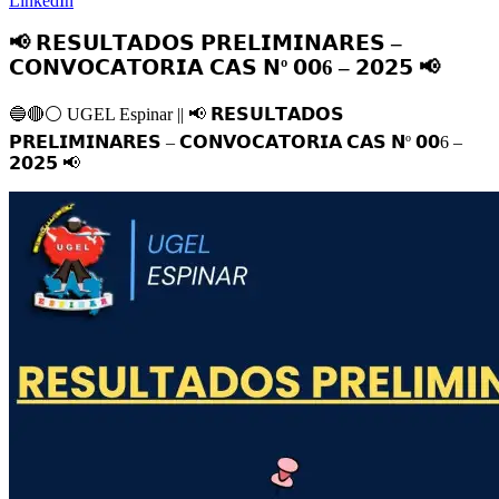
LinkedIn
📢 𝗥𝗘𝗦𝗨𝗟𝗧𝗔𝗗𝗢𝗦 𝗣𝗥𝗘𝗟𝗜𝗠𝗜𝗡𝗔𝗥𝗘𝗦 –
𝗖𝗢𝗡𝗩𝗢𝗖𝗔𝗧𝗢𝗥𝗜𝗔 𝗖𝗔𝗦 𝗡º 𝟬𝟬6 – 𝟮𝟬𝟮𝟱 📢
🔵
🔴
⚪️
UGEL Espinar ||
📢
𝗥𝗘𝗦𝗨𝗟𝗧𝗔𝗗𝗢𝗦
𝗣𝗥𝗘𝗟𝗜𝗠𝗜𝗡𝗔𝗥𝗘𝗦 – 𝗖𝗢𝗡𝗩𝗢𝗖𝗔𝗧𝗢𝗥𝗜𝗔 𝗖𝗔𝗦 𝗡º 𝟬𝟬6 –
𝟮𝟬𝟮𝟱
📢