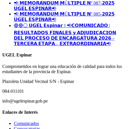
📢 𝗠𝗘𝗠𝗢𝗥𝗔́𝗡𝗗𝗨𝗠 𝗠Ú𝗟𝗧𝗜𝗣𝗟𝗘 𝗡° 087-𝟮𝟬𝟮𝟱
𝗨𝗚𝗘𝗟 𝗘𝗦𝗣𝗜𝗡𝗔𝗥📢
📢 𝗠𝗘𝗠𝗢𝗥𝗔́𝗡𝗗𝗨𝗠 𝗠Ú𝗟𝗧𝗜𝗣𝗟𝗘 𝗡° 085-𝟮𝟬𝟮𝟱
𝗨𝗚𝗘𝗟 𝗘𝗦𝗣𝗜𝗡𝗔𝗥📢
🔵🔴⚪️ 𝗨𝗚𝗘𝗟 𝗘𝘀𝗽𝗶𝗻𝗮𝗿 || 📢𝗖𝗢𝗠𝗨𝗡𝗜𝗖𝗔𝗗𝗢 |
𝗥𝗘𝗦𝗨𝗟𝗧𝗔𝗗𝗢𝗦 𝗙𝗜𝗡𝗔𝗟𝗘𝗦 𝘆 𝗔𝗗𝗝𝗨𝗗𝗜𝗖𝗔𝗖𝗜𝗢𝗡
𝗗𝗘𝗟 𝗣𝗥𝗢𝗖𝗘𝗦𝗢 𝗗𝗘 𝗘𝗡𝗖𝗔𝗥𝗚𝗔𝗧𝗨𝗥𝗔 𝟮𝟬𝟮𝟲 –
𝗧𝗘𝗥𝗖𝗘𝗥𝗔 𝗘𝗧𝗔𝗣𝗔 – 𝗘𝗫𝗧𝗥𝗔𝗢𝗥𝗗𝗜𝗡𝗔𝗥𝗜𝗔📢
UGEL Espinar
Comprometidos en lograr una educación de calidad para todos los
estudiantes de la provincia de Espinar.
Plazoleta Unidad Vecinal S/N - Espinar
084-011101
info@ugelespinar.gob.pe
Enlaces de Interés
Comunicados
Convocatorias