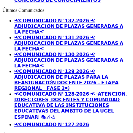
𝗖𝗢𝗡𝗖𝗨𝗥𝗦𝗢 𝗗𝗘 𝗖𝗢𝗡𝗢𝗖𝗜𝗠𝗜𝗘𝗡𝗧𝗢𝗦
Últimos Comunicados
📢𝗖𝗢𝗠𝗨𝗡𝗜𝗖𝗔𝗗𝗢 𝗡° 𝟭𝟯𝟮-𝟮𝟬𝟮𝟲 📢
𝗔𝗗𝗝𝗨𝗗𝗜𝗖𝗔𝗖𝗜𝗢́𝗡 𝗗𝗘 𝗣𝗟𝗔𝗭𝗔𝗦 𝗚𝗘𝗡𝗘𝗥𝗔𝗗𝗔𝗦 𝗔
𝗟𝗔 𝗙𝗘𝗖𝗛𝗔📢
📢𝗖𝗢𝗠𝗨𝗡𝗜𝗖𝗔𝗗𝗢 𝗡° 𝟭𝟯𝟭-𝟮𝟬𝟮𝟲 📢
𝗔𝗗𝗝𝗨𝗗𝗜𝗖𝗔𝗖𝗜𝗢́𝗡 𝗗𝗘 𝗣𝗟𝗔𝗭𝗔𝗦 𝗚𝗘𝗡𝗘𝗥𝗔𝗗𝗔𝗦 𝗔
𝗟𝗔 𝗙𝗘𝗖𝗛𝗔📢
📢𝗖𝗢𝗠𝗨𝗡𝗜𝗖𝗔𝗗𝗢 𝗡° 𝟭𝟯𝟬-𝟮𝟬𝟮𝟲 📢
𝗔𝗗𝗝𝗨𝗗𝗜𝗖𝗔𝗖𝗜𝗢́𝗡 𝗗𝗘 𝗣𝗟𝗔𝗭𝗔𝗦 𝗚𝗘𝗡𝗘𝗥𝗔𝗗𝗔𝗦 𝗔
𝗟𝗔 𝗙𝗘𝗖𝗛𝗔📢
📢𝗖𝗢𝗠𝗨𝗡𝗜𝗖𝗔𝗗𝗢 𝗡° 𝟭𝟮𝟵-𝟮𝟬𝟮𝟲 📢
𝗔𝗗𝗝𝗨𝗗𝗜𝗖𝗔𝗖𝗜𝗢́𝗡 𝗗𝗘 𝗣𝗟𝗔𝗭𝗔𝗦 𝗣𝗔𝗥𝗔 𝗟𝗔
𝗥𝗘𝗔𝗦𝗜𝗚𝗡𝗔𝗖𝗜𝗢́𝗡 𝗗𝗢𝗖𝗘𝗡𝗧𝗘 𝟮𝟬𝟮𝟲 – 𝗘𝗧𝗔𝗣𝗔
𝗥𝗘𝗚𝗜𝗢𝗡𝗔𝗟 – 𝗙𝗔𝗦𝗘 𝟮📢
📢𝗖𝗢𝗠𝗨𝗡𝗜𝗖𝗔𝗗𝗢 𝗡° 𝟭𝟮𝟴-𝟮𝟬𝟮𝟲 📢 ¡𝗔𝗧𝗘𝗡𝗖𝗜𝗢́𝗡,
𝗗𝗜𝗥𝗘𝗖𝗧𝗢𝗥𝗘𝗦, 𝗗𝗢𝗖𝗘𝗡𝗧𝗘𝗦 𝗬 𝗖𝗢𝗠𝗨𝗡𝗜𝗗𝗔𝗗
𝗘𝗗𝗨𝗖𝗔𝗧𝗜𝗩𝗔 𝗗𝗘 𝗟𝗔𝗦 𝗜𝗡𝗦𝗧𝗜𝗧𝗨𝗖𝗜𝗢𝗡𝗘𝗦
𝗘𝗗𝗨𝗖𝗔𝗧𝗜𝗩𝗔𝗦 𝗗𝗘𝗟 𝗔́𝗠𝗕𝗜𝗧𝗢 𝗗𝗘 𝗟𝗔 𝗨𝗚𝗘𝗟
𝗘𝗦𝗣𝗜𝗡𝗔𝗥! 🎭🎶🎨
📢𝗖𝗢𝗠𝗨𝗡𝗜𝗖𝗔𝗗𝗢 𝗡° 𝟭𝟮𝟳-𝟮𝟬𝟮𝟲