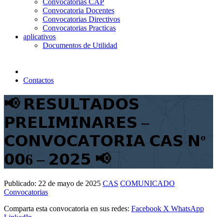
Convocatorias CAP
Convocatoria Docentes
Convocatorias Directivos
Convocatorias Practicas
aplicativos
Documentos de Utilidad
Contactos
📢 𝗥𝗘𝗦𝗨𝗟𝗧𝗔𝗗𝗢𝗦
𝗣𝗥𝗘𝗟𝗜𝗠𝗜𝗡𝗔𝗥𝗘𝗦 –
𝗖𝗢𝗡𝗩𝗢𝗖𝗔𝗧𝗢𝗥𝗜𝗔 𝗖𝗔𝗦 𝗡º
𝟬𝟬6 – 𝟮𝟬𝟮𝟱 📢
Publicado:
22 de mayo de 2025
CAS
COMUNICADO
Convocatorias
Comparta esta convocatoria en sus redes:
Facebook
X
WhatsApp