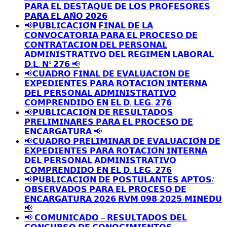
𝗣𝗔𝗥𝗔 𝗘𝗟 𝗗𝗘𝗦𝗧𝗔𝗤𝗨𝗘 𝗗𝗘 𝗟𝗢𝗦 𝗣𝗥𝗢𝗙𝗘𝗦𝗢𝗥𝗘𝗦
𝗣𝗔𝗥𝗔 𝗘𝗟 𝗔𝗡̃𝗢 𝟮𝟬𝟮𝟲
📢𝗣𝗨𝗕𝗟𝗜𝗖𝗔𝗖𝗜𝗢́𝗡 𝗙𝗜𝗡𝗔𝗟 𝗗𝗘 𝗟𝗔
𝗖𝗢𝗡𝗩𝗢𝗖𝗔𝗧𝗢𝗥𝗜𝗔 𝗣𝗔𝗥𝗔 𝗘𝗟 𝗣𝗥𝗢𝗖𝗘𝗦𝗢 𝗗𝗘
𝗖𝗢𝗡𝗧𝗥𝗔𝗧𝗔𝗖𝗜𝗢𝗡 𝗗𝗘𝗟 𝗣𝗘𝗥𝗦𝗢𝗡𝗔𝗟
𝗔𝗗𝗠𝗜𝗡𝗜𝗦𝗧𝗥𝗔𝗧𝗜𝗩𝗢 𝗗𝗘𝗟 𝗥𝗘𝗚𝗜𝗠𝗘𝗡 𝗟𝗔𝗕𝗢𝗥𝗔𝗟
𝗗.𝗟. 𝗡º 𝟮𝟳𝟲 📢
📢𝗖𝗨𝗔𝗗𝗥𝗢 𝗙𝗜𝗡𝗔𝗟 𝗗𝗘 𝗘𝗩𝗔𝗟𝗨𝗔𝗖𝗜𝗢́𝗡 𝗗𝗘
𝗘𝗫𝗣𝗘𝗗𝗜𝗘𝗡𝗧𝗘𝗦 𝗣𝗔𝗥𝗔 𝗥𝗢𝗧𝗔𝗖𝗜𝗢́𝗡 𝗜𝗡𝗧𝗘𝗥𝗡𝗔
𝗗𝗘𝗟 𝗣𝗘𝗥𝗦𝗢𝗡𝗔𝗟 𝗔𝗗𝗠𝗜𝗡𝗜𝗦𝗧𝗥𝗔𝗧𝗜𝗩𝗢
𝗖𝗢𝗠𝗣𝗥𝗘𝗡𝗗𝗜𝗗𝗢 𝗘𝗡 𝗘𝗟 𝗗. 𝗟𝗘𝗚. 𝟮𝟳𝟲
📢𝗣𝗨𝗕𝗟𝗜𝗖𝗔𝗖𝗜𝗢́𝗡 𝗗𝗘 𝗥𝗘𝗦𝗨𝗟𝗧𝗔𝗗𝗢𝗦
𝗣𝗥𝗘𝗟𝗜𝗠𝗜𝗡𝗔𝗥𝗘𝗦 𝗣𝗔𝗥𝗔 𝗘𝗟 𝗣𝗥𝗢𝗖𝗘𝗦𝗢 𝗗𝗘
𝗘𝗡𝗖𝗔𝗥𝗚𝗔𝗧𝗨𝗥𝗔 📢
📢𝗖𝗨𝗔𝗗𝗥𝗢 𝗣𝗥𝗘𝗟𝗜𝗠𝗜𝗡𝗔𝗥 𝗗𝗘 𝗘𝗩𝗔𝗟𝗨𝗔𝗖𝗜𝗢́𝗡 𝗗𝗘
𝗘𝗫𝗣𝗘𝗗𝗜𝗘𝗡𝗧𝗘𝗦 𝗣𝗔𝗥𝗔 𝗥𝗢𝗧𝗔𝗖𝗜𝗢́𝗡 𝗜𝗡𝗧𝗘𝗥𝗡𝗔
𝗗𝗘𝗟 𝗣𝗘𝗥𝗦𝗢𝗡𝗔𝗟 𝗔𝗗𝗠𝗜𝗡𝗜𝗦𝗧𝗥𝗔𝗧𝗜𝗩𝗢
𝗖𝗢𝗠𝗣𝗥𝗘𝗡𝗗𝗜𝗗𝗢 𝗘𝗡 𝗘𝗟 𝗗. 𝗟𝗘𝗚. 𝟮𝟳𝟲
📢𝗣𝗨𝗕𝗟𝗜𝗖𝗔𝗖𝗜𝗢́𝗡 𝗗𝗘 𝗣𝗢𝗦𝗧𝗨𝗟𝗔𝗡𝗧𝗘𝗦 𝗔𝗣𝗧𝗢𝗦/
𝗢𝗕𝗦𝗘𝗥𝗩𝗔𝗗𝗢𝗦 𝗣𝗔𝗥𝗔 𝗘𝗟 𝗣𝗥𝗢𝗖𝗘𝗦𝗢 𝗗𝗘
𝗘𝗡𝗖𝗔𝗥𝗚𝗔𝗧𝗨𝗥𝗔 𝟮𝟬𝟮𝟲 𝗥𝗩𝗠 𝟬𝟵𝟴-𝟮𝟬𝟮𝟱-𝗠𝗜𝗡𝗘𝗗𝗨
📢
📢 𝗖𝗢𝗠𝗨𝗡𝗜𝗖𝗔𝗗𝗢 – 𝗥𝗘𝗦𝗨𝗟𝗧𝗔𝗗𝗢𝗦 𝗗𝗘𝗟