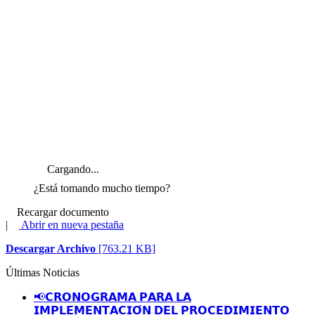
Cargando...
¿Está tomando mucho tiempo?
Recargar documento
|
Abrir en nueva pestaña
Descargar Archivo
[763.21 KB]
Últimas Noticias
📢𝗖𝗥𝗢𝗡𝗢𝗚𝗥𝗔𝗠𝗔 𝗣𝗔𝗥𝗔 𝗟𝗔
𝗜𝗠𝗣𝗟𝗘𝗠𝗘𝗡𝗧𝗔𝗖𝗜𝗢́𝗡 𝗗𝗘𝗟 𝗣𝗥𝗢𝗖𝗘𝗗𝗜𝗠𝗜𝗘𝗡𝗧𝗢