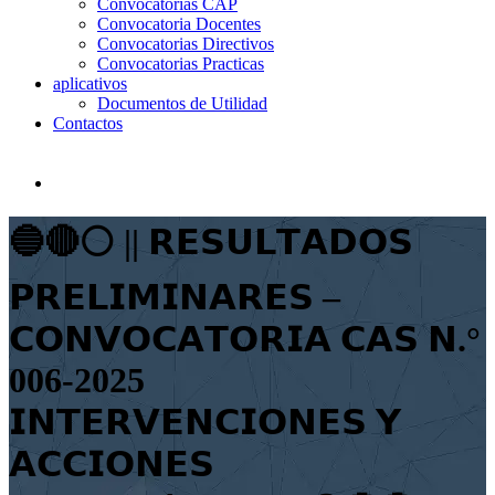
Convocatorias CAP
Convocatoria Docentes
Convocatorias Directivos
Convocatorias Practicas
aplicativos
Documentos de Utilidad
Contactos
🔵🔴⚪️ || 𝗥𝗘𝗦𝗨𝗟𝗧𝗔𝗗𝗢𝗦
𝗣𝗥𝗘𝗟𝗜𝗠𝗜𝗡𝗔𝗥𝗘𝗦 –
𝗖𝗢𝗡𝗩𝗢𝗖𝗔𝗧𝗢𝗥𝗜𝗔 𝗖𝗔𝗦 𝗡.°
006-2025
𝗜𝗡𝗧𝗘𝗥𝗩𝗘𝗡𝗖𝗜𝗢𝗡𝗘𝗦 𝗬
𝗔𝗖𝗖𝗜𝗢𝗡𝗘𝗦