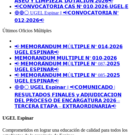
𝗔𝗦𝗘𝗢 𝗬 𝗟𝗜𝗠𝗣𝗜𝗘𝗭𝗔, 𝗗𝗢𝗧𝗔𝗖𝗜𝗢́𝗡 𝟮𝟬𝟮𝟲📢
📢𝗖𝗢𝗡𝗩𝗢𝗖𝗔𝗧𝗢𝗥𝗜𝗔 𝗖𝗔𝗦 𝗡º 𝟬𝟭𝟬-𝟮𝟬𝟮𝟲-𝗨𝗚𝗘𝗟-𝗘
🔵🔴⚪️ UGEL Espinar || 📢𝗖𝗢𝗡𝗩𝗢𝗖𝗔𝗧𝗢𝗥𝗜𝗔 𝗡°
𝟬𝟭𝟮-𝟮𝟬𝟮𝟲📢
Últimos Oficios Múltiples
📢 𝗠𝗘𝗠𝗢𝗥𝗔́𝗡𝗗𝗨𝗠 𝗠Ú𝗟𝗧𝗜𝗣𝗟𝗘 𝗡° 𝟬𝟭𝟰-𝟮𝟬𝟮𝟲
𝗨𝗚𝗘𝗟 𝗘𝗦𝗣𝗜𝗡𝗔𝗥📢
𝗠𝗘𝗠𝗢𝗥𝗔𝗡𝗗𝗨𝗠 𝗠𝗨𝗟𝗧𝗜𝗣𝗟𝗘 𝗡° 𝟬𝟭𝟬-𝟮𝟬𝟮𝟲
📢 𝗠𝗘𝗠𝗢𝗥𝗔́𝗡𝗗𝗨𝗠 𝗠Ú𝗟𝗧𝗜𝗣𝗟𝗘 𝗡° 087-𝟮𝟬𝟮𝟱
𝗨𝗚𝗘𝗟 𝗘𝗦𝗣𝗜𝗡𝗔𝗥📢
📢 𝗠𝗘𝗠𝗢𝗥𝗔́𝗡𝗗𝗨𝗠 𝗠Ú𝗟𝗧𝗜𝗣𝗟𝗘 𝗡° 085-𝟮𝟬𝟮𝟱
𝗨𝗚𝗘𝗟 𝗘𝗦𝗣𝗜𝗡𝗔𝗥📢
🔵🔴⚪️ 𝗨𝗚𝗘𝗟 𝗘𝘀𝗽𝗶𝗻𝗮𝗿 || 📢𝗖𝗢𝗠𝗨𝗡𝗜𝗖𝗔𝗗𝗢 |
𝗥𝗘𝗦𝗨𝗟𝗧𝗔𝗗𝗢𝗦 𝗙𝗜𝗡𝗔𝗟𝗘𝗦 𝘆 𝗔𝗗𝗝𝗨𝗗𝗜𝗖𝗔𝗖𝗜𝗢𝗡
𝗗𝗘𝗟 𝗣𝗥𝗢𝗖𝗘𝗦𝗢 𝗗𝗘 𝗘𝗡𝗖𝗔𝗥𝗚𝗔𝗧𝗨𝗥𝗔 𝟮𝟬𝟮𝟲 –
𝗧𝗘𝗥𝗖𝗘𝗥𝗔 𝗘𝗧𝗔𝗣𝗔 – 𝗘𝗫𝗧𝗥𝗔𝗢𝗥𝗗𝗜𝗡𝗔𝗥𝗜𝗔📢
UGEL Espinar
Comprometidos en lograr una educación de calidad para todos los