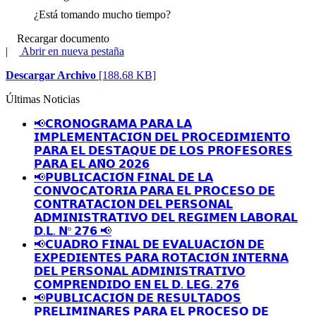
¿Está tomando mucho tiempo?
Recargar documento
|
Abrir en nueva pestaña
Descargar Archivo
[188.68 KB]
Últimas Noticias
📢𝗖𝗥𝗢𝗡𝗢𝗚𝗥𝗔𝗠𝗔 𝗣𝗔𝗥𝗔 𝗟𝗔
𝗜𝗠𝗣𝗟𝗘𝗠𝗘𝗡𝗧𝗔𝗖𝗜𝗢́𝗡 𝗗𝗘𝗟 𝗣𝗥𝗢𝗖𝗘𝗗𝗜𝗠𝗜𝗘𝗡𝗧𝗢
𝗣𝗔𝗥𝗔 𝗘𝗟 𝗗𝗘𝗦𝗧𝗔𝗤𝗨𝗘 𝗗𝗘 𝗟𝗢𝗦 𝗣𝗥𝗢𝗙𝗘𝗦𝗢𝗥𝗘𝗦
𝗣𝗔𝗥𝗔 𝗘𝗟 𝗔𝗡̃𝗢 𝟮𝟬𝟮𝟲
📢𝗣𝗨𝗕𝗟𝗜𝗖𝗔𝗖𝗜𝗢́𝗡 𝗙𝗜𝗡𝗔𝗟 𝗗𝗘 𝗟𝗔
𝗖𝗢𝗡𝗩𝗢𝗖𝗔𝗧𝗢𝗥𝗜𝗔 𝗣𝗔𝗥𝗔 𝗘𝗟 𝗣𝗥𝗢𝗖𝗘𝗦𝗢 𝗗𝗘
𝗖𝗢𝗡𝗧𝗥𝗔𝗧𝗔𝗖𝗜𝗢𝗡 𝗗𝗘𝗟 𝗣𝗘𝗥𝗦𝗢𝗡𝗔𝗟
𝗔𝗗𝗠𝗜𝗡𝗜𝗦𝗧𝗥𝗔𝗧𝗜𝗩𝗢 𝗗𝗘𝗟 𝗥𝗘𝗚𝗜𝗠𝗘𝗡 𝗟𝗔𝗕𝗢𝗥𝗔𝗟
𝗗.𝗟. 𝗡º 𝟮𝟳𝟲 📢
📢𝗖𝗨𝗔𝗗𝗥𝗢 𝗙𝗜𝗡𝗔𝗟 𝗗𝗘 𝗘𝗩𝗔𝗟𝗨𝗔𝗖𝗜𝗢́𝗡 𝗗𝗘
𝗘𝗫𝗣𝗘𝗗𝗜𝗘𝗡𝗧𝗘𝗦 𝗣𝗔𝗥𝗔 𝗥𝗢𝗧𝗔𝗖𝗜𝗢́𝗡 𝗜𝗡𝗧𝗘𝗥𝗡𝗔
𝗗𝗘𝗟 𝗣𝗘𝗥𝗦𝗢𝗡𝗔𝗟 𝗔𝗗𝗠𝗜𝗡𝗜𝗦𝗧𝗥𝗔𝗧𝗜𝗩𝗢
𝗖𝗢𝗠𝗣𝗥𝗘𝗡𝗗𝗜𝗗𝗢 𝗘𝗡 𝗘𝗟 𝗗. 𝗟𝗘𝗚. 𝟮𝟳𝟲
📢𝗣𝗨𝗕𝗟𝗜𝗖𝗔𝗖𝗜𝗢́𝗡 𝗗𝗘 𝗥𝗘𝗦𝗨𝗟𝗧𝗔𝗗𝗢𝗦
𝗣𝗥𝗘𝗟𝗜𝗠𝗜𝗡𝗔𝗥𝗘𝗦 𝗣𝗔𝗥𝗔 𝗘𝗟 𝗣𝗥𝗢𝗖𝗘𝗦𝗢 𝗗𝗘