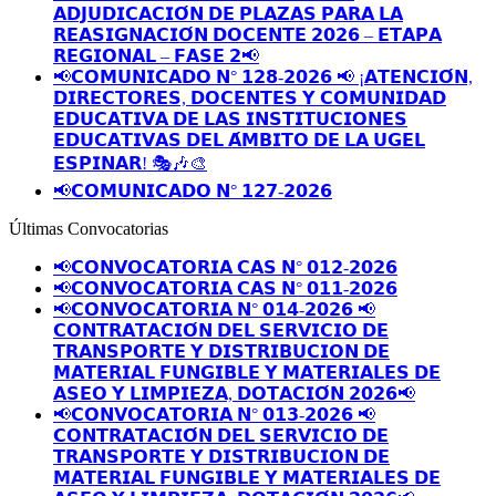
𝗔𝗗𝗝𝗨𝗗𝗜𝗖𝗔𝗖𝗜𝗢́𝗡 𝗗𝗘 𝗣𝗟𝗔𝗭𝗔𝗦 𝗣𝗔𝗥𝗔 𝗟𝗔
𝗥𝗘𝗔𝗦𝗜𝗚𝗡𝗔𝗖𝗜𝗢́𝗡 𝗗𝗢𝗖𝗘𝗡𝗧𝗘 𝟮𝟬𝟮𝟲 – 𝗘𝗧𝗔𝗣𝗔
𝗥𝗘𝗚𝗜𝗢𝗡𝗔𝗟 – 𝗙𝗔𝗦𝗘 𝟮📢
📢𝗖𝗢𝗠𝗨𝗡𝗜𝗖𝗔𝗗𝗢 𝗡° 𝟭𝟮𝟴-𝟮𝟬𝟮𝟲 📢 ¡𝗔𝗧𝗘𝗡𝗖𝗜𝗢́𝗡,
𝗗𝗜𝗥𝗘𝗖𝗧𝗢𝗥𝗘𝗦, 𝗗𝗢𝗖𝗘𝗡𝗧𝗘𝗦 𝗬 𝗖𝗢𝗠𝗨𝗡𝗜𝗗𝗔𝗗
𝗘𝗗𝗨𝗖𝗔𝗧𝗜𝗩𝗔 𝗗𝗘 𝗟𝗔𝗦 𝗜𝗡𝗦𝗧𝗜𝗧𝗨𝗖𝗜𝗢𝗡𝗘𝗦
𝗘𝗗𝗨𝗖𝗔𝗧𝗜𝗩𝗔𝗦 𝗗𝗘𝗟 𝗔́𝗠𝗕𝗜𝗧𝗢 𝗗𝗘 𝗟𝗔 𝗨𝗚𝗘𝗟
𝗘𝗦𝗣𝗜𝗡𝗔𝗥! 🎭🎶🎨
📢𝗖𝗢𝗠𝗨𝗡𝗜𝗖𝗔𝗗𝗢 𝗡° 𝟭𝟮𝟳-𝟮𝟬𝟮𝟲
Últimas Convocatorias
📢𝗖𝗢𝗡𝗩𝗢𝗖𝗔𝗧𝗢𝗥𝗜𝗔 𝗖𝗔𝗦 𝗡° 𝟬𝟭𝟮-𝟮𝟬𝟮𝟲
📢𝗖𝗢𝗡𝗩𝗢𝗖𝗔𝗧𝗢𝗥𝗜𝗔 𝗖𝗔𝗦 𝗡° 𝟬𝟭𝟭-𝟮𝟬𝟮𝟲
📢𝗖𝗢𝗡𝗩𝗢𝗖𝗔𝗧𝗢𝗥𝗜𝗔 𝗡° 𝟬𝟭𝟰-𝟮𝟬𝟮𝟲 📢
𝗖𝗢𝗡𝗧𝗥𝗔𝗧𝗔𝗖𝗜𝗢́𝗡 𝗗𝗘𝗟 𝗦𝗘𝗥𝗩𝗜𝗖𝗜𝗢 𝗗𝗘
𝗧𝗥𝗔𝗡𝗦𝗣𝗢𝗥𝗧𝗘 𝗬 𝗗𝗜𝗦𝗧𝗥𝗜𝗕𝗨𝗖𝗜𝗢𝗡 𝗗𝗘
𝗠𝗔𝗧𝗘𝗥𝗜𝗔𝗟 𝗙𝗨𝗡𝗚𝗜𝗕𝗟𝗘 𝗬 𝗠𝗔𝗧𝗘𝗥𝗜𝗔𝗟𝗘𝗦 𝗗𝗘
𝗔𝗦𝗘𝗢 𝗬 𝗟𝗜𝗠𝗣𝗜𝗘𝗭𝗔, 𝗗𝗢𝗧𝗔𝗖𝗜𝗢́𝗡 𝟮𝟬𝟮𝟲📢
📢𝗖𝗢𝗡𝗩𝗢𝗖𝗔𝗧𝗢𝗥𝗜𝗔 𝗡° 𝟬𝟭𝟯-𝟮𝟬𝟮𝟲 📢
𝗖𝗢𝗡𝗧𝗥𝗔𝗧𝗔𝗖𝗜𝗢́𝗡 𝗗𝗘𝗟 𝗦𝗘𝗥𝗩𝗜𝗖𝗜𝗢 𝗗𝗘
𝗧𝗥𝗔𝗡𝗦𝗣𝗢𝗥𝗧𝗘 𝗬 𝗗𝗜𝗦𝗧𝗥𝗜𝗕𝗨𝗖𝗜𝗢𝗡 𝗗𝗘
𝗠𝗔𝗧𝗘𝗥𝗜𝗔𝗟 𝗙𝗨𝗡𝗚𝗜𝗕𝗟𝗘 𝗬 𝗠𝗔𝗧𝗘𝗥𝗜𝗔𝗟𝗘𝗦 𝗗𝗘