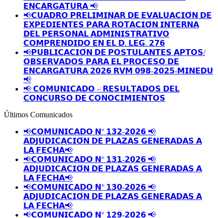
𝗘𝗡𝗖𝗔𝗥𝗚𝗔𝗧𝗨𝗥𝗔 📢
📢𝗖𝗨𝗔𝗗𝗥𝗢 𝗣𝗥𝗘𝗟𝗜𝗠𝗜𝗡𝗔𝗥 𝗗𝗘 𝗘𝗩𝗔𝗟𝗨𝗔𝗖𝗜𝗢́𝗡 𝗗𝗘
𝗘𝗫𝗣𝗘𝗗𝗜𝗘𝗡𝗧𝗘𝗦 𝗣𝗔𝗥𝗔 𝗥𝗢𝗧𝗔𝗖𝗜𝗢́𝗡 𝗜𝗡𝗧𝗘𝗥𝗡𝗔
𝗗𝗘𝗟 𝗣𝗘𝗥𝗦𝗢𝗡𝗔𝗟 𝗔𝗗𝗠𝗜𝗡𝗜𝗦𝗧𝗥𝗔𝗧𝗜𝗩𝗢
𝗖𝗢𝗠𝗣𝗥𝗘𝗡𝗗𝗜𝗗𝗢 𝗘𝗡 𝗘𝗟 𝗗. 𝗟𝗘𝗚. 𝟮𝟳𝟲
📢𝗣𝗨𝗕𝗟𝗜𝗖𝗔𝗖𝗜𝗢́𝗡 𝗗𝗘 𝗣𝗢𝗦𝗧𝗨𝗟𝗔𝗡𝗧𝗘𝗦 𝗔𝗣𝗧𝗢𝗦/
𝗢𝗕𝗦𝗘𝗥𝗩𝗔𝗗𝗢𝗦 𝗣𝗔𝗥𝗔 𝗘𝗟 𝗣𝗥𝗢𝗖𝗘𝗦𝗢 𝗗𝗘
𝗘𝗡𝗖𝗔𝗥𝗚𝗔𝗧𝗨𝗥𝗔 𝟮𝟬𝟮𝟲 𝗥𝗩𝗠 𝟬𝟵𝟴-𝟮𝟬𝟮𝟱-𝗠𝗜𝗡𝗘𝗗𝗨
📢
📢 𝗖𝗢𝗠𝗨𝗡𝗜𝗖𝗔𝗗𝗢 – 𝗥𝗘𝗦𝗨𝗟𝗧𝗔𝗗𝗢𝗦 𝗗𝗘𝗟
𝗖𝗢𝗡𝗖𝗨𝗥𝗦𝗢 𝗗𝗘 𝗖𝗢𝗡𝗢𝗖𝗜𝗠𝗜𝗘𝗡𝗧𝗢𝗦
Últimos Comunicados
📢𝗖𝗢𝗠𝗨𝗡𝗜𝗖𝗔𝗗𝗢 𝗡° 𝟭𝟯𝟮-𝟮𝟬𝟮𝟲 📢
𝗔𝗗𝗝𝗨𝗗𝗜𝗖𝗔𝗖𝗜𝗢́𝗡 𝗗𝗘 𝗣𝗟𝗔𝗭𝗔𝗦 𝗚𝗘𝗡𝗘𝗥𝗔𝗗𝗔𝗦 𝗔
𝗟𝗔 𝗙𝗘𝗖𝗛𝗔📢
📢𝗖𝗢𝗠𝗨𝗡𝗜𝗖𝗔𝗗𝗢 𝗡° 𝟭𝟯𝟭-𝟮𝟬𝟮𝟲 📢
𝗔𝗗𝗝𝗨𝗗𝗜𝗖𝗔𝗖𝗜𝗢́𝗡 𝗗𝗘 𝗣𝗟𝗔𝗭𝗔𝗦 𝗚𝗘𝗡𝗘𝗥𝗔𝗗𝗔𝗦 𝗔
𝗟𝗔 𝗙𝗘𝗖𝗛𝗔📢
📢𝗖𝗢𝗠𝗨𝗡𝗜𝗖𝗔𝗗𝗢 𝗡° 𝟭𝟯𝟬-𝟮𝟬𝟮𝟲 📢
𝗔𝗗𝗝𝗨𝗗𝗜𝗖𝗔𝗖𝗜𝗢́𝗡 𝗗𝗘 𝗣𝗟𝗔𝗭𝗔𝗦 𝗚𝗘𝗡𝗘𝗥𝗔𝗗𝗔𝗦 𝗔
𝗟𝗔 𝗙𝗘𝗖𝗛𝗔📢
📢𝗖𝗢𝗠𝗨𝗡𝗜𝗖𝗔𝗗𝗢 𝗡° 𝟭𝟮𝟵-𝟮𝟬𝟮𝟲 📢