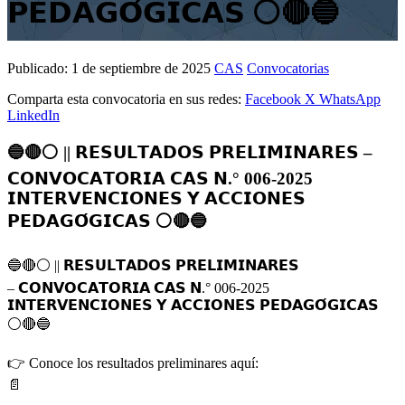
𝗣𝗘𝗗𝗔𝗚𝗢́𝗚𝗜𝗖𝗔𝗦 ⚪🔴🔵
Publicado:
1 de septiembre de 2025
CAS
Convocatorias
Comparta esta convocatoria en sus redes:
Facebook
X
WhatsApp
LinkedIn
🔵🔴⚪️ || 𝗥𝗘𝗦𝗨𝗟𝗧𝗔𝗗𝗢𝗦 𝗣𝗥𝗘𝗟𝗜𝗠𝗜𝗡𝗔𝗥𝗘𝗦 –
𝗖𝗢𝗡𝗩𝗢𝗖𝗔𝗧𝗢𝗥𝗜𝗔 𝗖𝗔𝗦 𝗡.° 006-2025
𝗜𝗡𝗧𝗘𝗥𝗩𝗘𝗡𝗖𝗜𝗢𝗡𝗘𝗦 𝗬 𝗔𝗖𝗖𝗜𝗢𝗡𝗘𝗦
𝗣𝗘𝗗𝗔𝗚𝗢́𝗚𝗜𝗖𝗔𝗦 ⚪🔴🔵
🔵
🔴
⚪️
|| 𝗥𝗘𝗦𝗨𝗟𝗧𝗔𝗗𝗢𝗦 𝗣𝗥𝗘𝗟𝗜𝗠𝗜𝗡𝗔𝗥𝗘𝗦
– 𝗖𝗢𝗡𝗩𝗢𝗖𝗔𝗧𝗢𝗥𝗜𝗔 𝗖𝗔𝗦 𝗡.° 006-2025
𝗜𝗡𝗧𝗘𝗥𝗩𝗘𝗡𝗖𝗜𝗢𝗡𝗘𝗦 𝗬 𝗔𝗖𝗖𝗜𝗢𝗡𝗘𝗦 𝗣𝗘𝗗𝗔𝗚𝗢́𝗚𝗜𝗖𝗔𝗦
⚪
🔴
🔵
👉
Conoce los resultados preliminares aquí:
📄