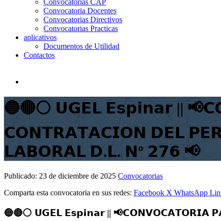
Convocatorias CAP
Convocatoria Docentes
Convocatorias Directivos
Convocatorias Practicas
aplicativos
Documentos de Utilidad
Contactos
🔵🔴⚪️ 𝗨𝗚𝗘𝗟 𝗘𝘀𝗽𝗶𝗻𝗮𝗿 || 📢𝗖
𝗖𝗢𝗡𝗧𝗥𝗔𝗧𝗔𝗖𝗜𝗢𝗡 𝗗𝗘𝗟 𝗣𝗘
𝗟𝗔𝗕𝗢𝗥𝗔𝗟 𝗗.𝗟. 𝗡º 𝟮𝟳𝟲 📢
Publicado:
23 de diciembre de 2025
Convocatorias
Comparta esta convocatoria en sus redes:
Facebook
X
WhatsApp
Lin
🔵🔴⚪️ 𝗨𝗚𝗘𝗟 𝗘𝘀𝗽𝗶𝗻𝗮𝗿 || 📢𝗖𝗢𝗡𝗩𝗢𝗖𝗔𝗧𝗢𝗥𝗜𝗔 𝗣