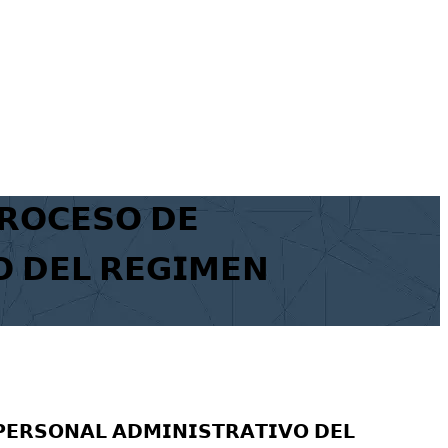
𝗥𝗢𝗖𝗘𝗦𝗢 𝗗𝗘
𝗢 𝗗𝗘𝗟 𝗥𝗘𝗚𝗜𝗠𝗘𝗡
𝗣𝗘𝗥𝗦𝗢𝗡𝗔𝗟 𝗔𝗗𝗠𝗜𝗡𝗜𝗦𝗧𝗥𝗔𝗧𝗜𝗩𝗢 𝗗𝗘𝗟