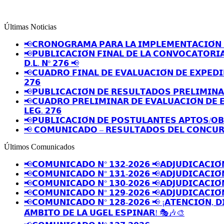
Últimas Noticias
📢𝗖𝗥𝗢𝗡𝗢𝗚𝗥𝗔𝗠𝗔 𝗣𝗔𝗥𝗔 𝗟𝗔 𝗜𝗠𝗣𝗟𝗘𝗠𝗘𝗡𝗧𝗔𝗖𝗜𝗢́𝗡 
📢𝗣𝗨𝗕𝗟𝗜𝗖𝗔𝗖𝗜𝗢́𝗡 𝗙𝗜𝗡𝗔𝗟 𝗗𝗘 𝗟𝗔 𝗖𝗢𝗡𝗩𝗢𝗖𝗔𝗧𝗢𝗥𝗜
𝗗.𝗟. 𝗡º 𝟮𝟳𝟲 📢
📢𝗖𝗨𝗔𝗗𝗥𝗢 𝗙𝗜𝗡𝗔𝗟 𝗗𝗘 𝗘𝗩𝗔𝗟𝗨𝗔𝗖𝗜𝗢́𝗡 𝗗𝗘 𝗘𝗫𝗣𝗘𝗗𝗜
𝟮𝟳𝟲
📢𝗣𝗨𝗕𝗟𝗜𝗖𝗔𝗖𝗜𝗢́𝗡 𝗗𝗘 𝗥𝗘𝗦𝗨𝗟𝗧𝗔𝗗𝗢𝗦 𝗣𝗥𝗘𝗟𝗜𝗠𝗜𝗡
📢𝗖𝗨𝗔𝗗𝗥𝗢 𝗣𝗥𝗘𝗟𝗜𝗠𝗜𝗡𝗔𝗥 𝗗𝗘 𝗘𝗩𝗔𝗟𝗨𝗔𝗖𝗜𝗢́𝗡 𝗗𝗘 
𝗟𝗘𝗚. 𝟮𝟳𝟲
📢𝗣𝗨𝗕𝗟𝗜𝗖𝗔𝗖𝗜𝗢́𝗡 𝗗𝗘 𝗣𝗢𝗦𝗧𝗨𝗟𝗔𝗡𝗧𝗘𝗦 𝗔𝗣𝗧𝗢𝗦/𝗢
📢 𝗖𝗢𝗠𝗨𝗡𝗜𝗖𝗔𝗗𝗢 – 𝗥𝗘𝗦𝗨𝗟𝗧𝗔𝗗𝗢𝗦 𝗗𝗘𝗟 𝗖𝗢𝗡𝗖𝗨𝗥
Últimos Comunicados
📢𝗖𝗢𝗠𝗨𝗡𝗜𝗖𝗔𝗗𝗢 𝗡° 𝟭𝟯𝟮-𝟮𝟬𝟮𝟲 📢𝗔𝗗𝗝𝗨𝗗𝗜𝗖𝗔𝗖𝗜𝗢́
📢𝗖𝗢𝗠𝗨𝗡𝗜𝗖𝗔𝗗𝗢 𝗡° 𝟭𝟯𝟭-𝟮𝟬𝟮𝟲 📢𝗔𝗗𝗝𝗨𝗗𝗜𝗖𝗔𝗖𝗜𝗢́
📢𝗖𝗢𝗠𝗨𝗡𝗜𝗖𝗔𝗗𝗢 𝗡° 𝟭𝟯𝟬-𝟮𝟬𝟮𝟲 📢𝗔𝗗𝗝𝗨𝗗𝗜𝗖𝗔𝗖𝗜𝗢́
📢𝗖𝗢𝗠𝗨𝗡𝗜𝗖𝗔𝗗𝗢 𝗡° 𝟭𝟮𝟵-𝟮𝟬𝟮𝟲 📢𝗔𝗗𝗝𝗨𝗗𝗜𝗖𝗔𝗖𝗜𝗢́
📢𝗖𝗢𝗠𝗨𝗡𝗜𝗖𝗔𝗗𝗢 𝗡° 𝟭𝟮𝟴-𝟮𝟬𝟮𝟲 📢 ¡𝗔𝗧𝗘𝗡𝗖𝗜𝗢́𝗡, 𝗗
𝗔́𝗠𝗕𝗜𝗧𝗢 𝗗𝗘 𝗟𝗔 𝗨𝗚𝗘𝗟 𝗘𝗦𝗣𝗜𝗡𝗔𝗥! 🎭🎶🎨