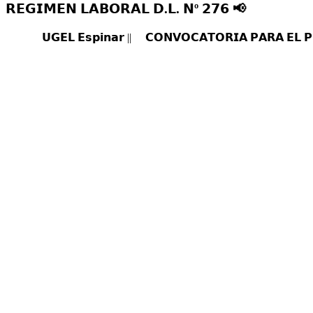
𝗥𝗘𝗚𝗜𝗠𝗘𝗡 𝗟𝗔𝗕𝗢𝗥𝗔𝗟 𝗗.𝗟. 𝗡º 𝟮𝟳𝟲 📢
𝗨𝗚𝗘𝗟 𝗘𝘀𝗽𝗶𝗻𝗮𝗿 ||
𝗖𝗢𝗡𝗩𝗢𝗖𝗔𝗧𝗢𝗥𝗜𝗔 𝗣𝗔𝗥𝗔 𝗘𝗟 𝗣