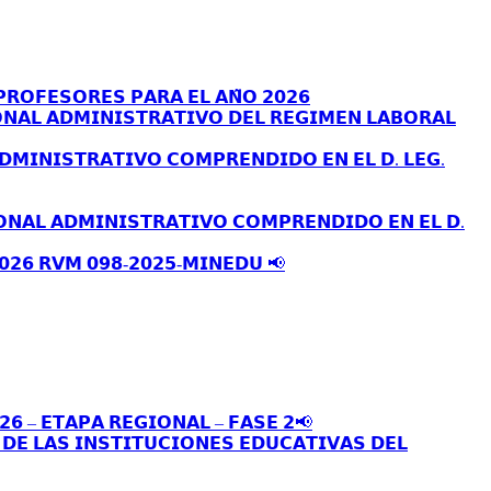
𝗥𝗢𝗙𝗘𝗦𝗢𝗥𝗘𝗦 𝗣𝗔𝗥𝗔 𝗘𝗟 𝗔𝗡̃𝗢 𝟮𝟬𝟮𝟲
𝗡𝗔𝗟 𝗔𝗗𝗠𝗜𝗡𝗜𝗦𝗧𝗥𝗔𝗧𝗜𝗩𝗢 𝗗𝗘𝗟 𝗥𝗘𝗚𝗜𝗠𝗘𝗡 𝗟𝗔𝗕𝗢𝗥𝗔𝗟
𝗗𝗠𝗜𝗡𝗜𝗦𝗧𝗥𝗔𝗧𝗜𝗩𝗢 𝗖𝗢𝗠𝗣𝗥𝗘𝗡𝗗𝗜𝗗𝗢 𝗘𝗡 𝗘𝗟 𝗗. 𝗟𝗘𝗚.
𝗢𝗡𝗔𝗟 𝗔𝗗𝗠𝗜𝗡𝗜𝗦𝗧𝗥𝗔𝗧𝗜𝗩𝗢 𝗖𝗢𝗠𝗣𝗥𝗘𝗡𝗗𝗜𝗗𝗢 𝗘𝗡 𝗘𝗟 𝗗.
𝟬𝟮𝟲 𝗥𝗩𝗠 𝟬𝟵𝟴-𝟮𝟬𝟮𝟱-𝗠𝗜𝗡𝗘𝗗𝗨 📢
𝟮𝟲 – 𝗘𝗧𝗔𝗣𝗔 𝗥𝗘𝗚𝗜𝗢𝗡𝗔𝗟 – 𝗙𝗔𝗦𝗘 𝟮📢
𝗘 𝗟𝗔𝗦 𝗜𝗡𝗦𝗧𝗜𝗧𝗨𝗖𝗜𝗢𝗡𝗘𝗦 𝗘𝗗𝗨𝗖𝗔𝗧𝗜𝗩𝗔𝗦 𝗗𝗘𝗟