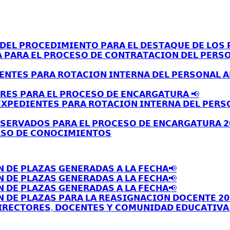
𝗘𝗟 𝗣𝗥𝗢𝗖𝗘𝗗𝗜𝗠𝗜𝗘𝗡𝗧𝗢 𝗣𝗔𝗥𝗔 𝗘𝗟 𝗗𝗘𝗦𝗧𝗔𝗤𝗨𝗘 𝗗𝗘 𝗟𝗢𝗦 𝗣
𝗔 𝗣𝗔𝗥𝗔 𝗘𝗟 𝗣𝗥𝗢𝗖𝗘𝗦𝗢 𝗗𝗘 𝗖𝗢𝗡𝗧𝗥𝗔𝗧𝗔𝗖𝗜𝗢𝗡 𝗗𝗘𝗟 𝗣𝗘𝗥𝗦
𝗘𝗡𝗧𝗘𝗦 𝗣𝗔𝗥𝗔 𝗥𝗢𝗧𝗔𝗖𝗜𝗢́𝗡 𝗜𝗡𝗧𝗘𝗥𝗡𝗔 𝗗𝗘𝗟 𝗣𝗘𝗥𝗦𝗢𝗡𝗔𝗟 
𝗥𝗘𝗦 𝗣𝗔𝗥𝗔 𝗘𝗟 𝗣𝗥𝗢𝗖𝗘𝗦𝗢 𝗗𝗘 𝗘𝗡𝗖𝗔𝗥𝗚𝗔𝗧𝗨𝗥𝗔 📢
𝗫𝗣𝗘𝗗𝗜𝗘𝗡𝗧𝗘𝗦 𝗣𝗔𝗥𝗔 𝗥𝗢𝗧𝗔𝗖𝗜𝗢́𝗡 𝗜𝗡𝗧𝗘𝗥𝗡𝗔 𝗗𝗘𝗟 𝗣𝗘𝗥𝗦
𝗦𝗘𝗥𝗩𝗔𝗗𝗢𝗦 𝗣𝗔𝗥𝗔 𝗘𝗟 𝗣𝗥𝗢𝗖𝗘𝗦𝗢 𝗗𝗘 𝗘𝗡𝗖𝗔𝗥𝗚𝗔𝗧𝗨𝗥𝗔 𝟮
𝗦𝗢 𝗗𝗘 𝗖𝗢𝗡𝗢𝗖𝗜𝗠𝗜𝗘𝗡𝗧𝗢𝗦
𝗡 𝗗𝗘 𝗣𝗟𝗔𝗭𝗔𝗦 𝗚𝗘𝗡𝗘𝗥𝗔𝗗𝗔𝗦 𝗔 𝗟𝗔 𝗙𝗘𝗖𝗛𝗔📢
𝗡 𝗗𝗘 𝗣𝗟𝗔𝗭𝗔𝗦 𝗚𝗘𝗡𝗘𝗥𝗔𝗗𝗔𝗦 𝗔 𝗟𝗔 𝗙𝗘𝗖𝗛𝗔📢
𝗡 𝗗𝗘 𝗣𝗟𝗔𝗭𝗔𝗦 𝗚𝗘𝗡𝗘𝗥𝗔𝗗𝗔𝗦 𝗔 𝗟𝗔 𝗙𝗘𝗖𝗛𝗔📢
 𝗗𝗘 𝗣𝗟𝗔𝗭𝗔𝗦 𝗣𝗔𝗥𝗔 𝗟𝗔 𝗥𝗘𝗔𝗦𝗜𝗚𝗡𝗔𝗖𝗜𝗢́𝗡 𝗗𝗢𝗖𝗘𝗡𝗧𝗘 𝟮𝟬
𝗥𝗘𝗖𝗧𝗢𝗥𝗘𝗦, 𝗗𝗢𝗖𝗘𝗡𝗧𝗘𝗦 𝗬 𝗖𝗢𝗠𝗨𝗡𝗜𝗗𝗔𝗗 𝗘𝗗𝗨𝗖𝗔𝗧𝗜𝗩𝗔 