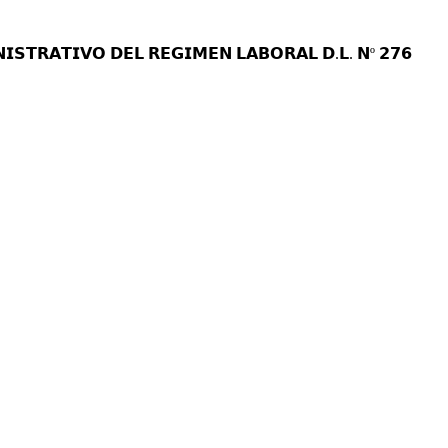
𝗦𝗧𝗥𝗔𝗧𝗜𝗩𝗢 𝗗𝗘𝗟 𝗥𝗘𝗚𝗜𝗠𝗘𝗡 𝗟𝗔𝗕𝗢𝗥𝗔𝗟 𝗗.𝗟. 𝗡º 𝟮𝟳𝟲