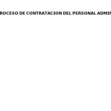
𝗥𝗢𝗖𝗘𝗦𝗢 𝗗𝗘 𝗖𝗢𝗡𝗧𝗥𝗔𝗧𝗔𝗖𝗜𝗢𝗡 𝗗𝗘𝗟 𝗣𝗘𝗥𝗦𝗢𝗡𝗔𝗟 𝗔𝗗𝗠𝗜𝗡