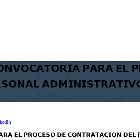
𝗢𝗡𝗩𝗢𝗖𝗔𝗧𝗢𝗥𝗜𝗔 𝗣𝗔𝗥𝗔 𝗘𝗟 
𝗦𝗢𝗡𝗔𝗟 𝗔𝗗𝗠𝗜𝗡𝗜𝗦𝗧𝗥𝗔𝗧𝗜𝗩
kedIn
𝗔𝗥𝗔 𝗘𝗟 𝗣𝗥𝗢𝗖𝗘𝗦𝗢 𝗗𝗘 𝗖𝗢𝗡𝗧𝗥𝗔𝗧𝗔𝗖𝗜𝗢𝗡 𝗗𝗘𝗟 