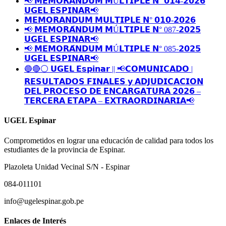
📢 𝗠𝗘𝗠𝗢𝗥𝗔́𝗡𝗗𝗨𝗠 𝗠Ú𝗟𝗧𝗜𝗣𝗟𝗘 𝗡° 𝟬𝟭𝟰-𝟮𝟬𝟮𝟲
𝗨𝗚𝗘𝗟 𝗘𝗦𝗣𝗜𝗡𝗔𝗥📢
𝗠𝗘𝗠𝗢𝗥𝗔𝗡𝗗𝗨𝗠 𝗠𝗨𝗟𝗧𝗜𝗣𝗟𝗘 𝗡° 𝟬𝟭𝟬-𝟮𝟬𝟮𝟲
📢 𝗠𝗘𝗠𝗢𝗥𝗔́𝗡𝗗𝗨𝗠 𝗠Ú𝗟𝗧𝗜𝗣𝗟𝗘 𝗡° 087-𝟮𝟬𝟮𝟱
𝗨𝗚𝗘𝗟 𝗘𝗦𝗣𝗜𝗡𝗔𝗥📢
📢 𝗠𝗘𝗠𝗢𝗥𝗔́𝗡𝗗𝗨𝗠 𝗠Ú𝗟𝗧𝗜𝗣𝗟𝗘 𝗡° 085-𝟮𝟬𝟮𝟱
𝗨𝗚𝗘𝗟 𝗘𝗦𝗣𝗜𝗡𝗔𝗥📢
🔵🔴⚪️ 𝗨𝗚𝗘𝗟 𝗘𝘀𝗽𝗶𝗻𝗮𝗿 || 📢𝗖𝗢𝗠𝗨𝗡𝗜𝗖𝗔𝗗𝗢 |
𝗥𝗘𝗦𝗨𝗟𝗧𝗔𝗗𝗢𝗦 𝗙𝗜𝗡𝗔𝗟𝗘𝗦 𝘆 𝗔𝗗𝗝𝗨𝗗𝗜𝗖𝗔𝗖𝗜𝗢𝗡
𝗗𝗘𝗟 𝗣𝗥𝗢𝗖𝗘𝗦𝗢 𝗗𝗘 𝗘𝗡𝗖𝗔𝗥𝗚𝗔𝗧𝗨𝗥𝗔 𝟮𝟬𝟮𝟲 –
𝗧𝗘𝗥𝗖𝗘𝗥𝗔 𝗘𝗧𝗔𝗣𝗔 – 𝗘𝗫𝗧𝗥𝗔𝗢𝗥𝗗𝗜𝗡𝗔𝗥𝗜𝗔📢
UGEL Espinar
Comprometidos en lograr una educación de calidad para todos los
estudiantes de la provincia de Espinar.
Plazoleta Unidad Vecinal S/N - Espinar
084-011101
info@ugelespinar.gob.pe
Enlaces de Interés