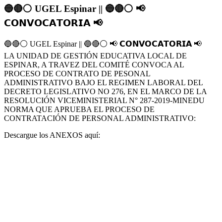
🔵🔴⚪️ UGEL Espinar || 🔵🔴⚪ 📢
𝗖𝗢𝗡𝗩𝗢𝗖𝗔𝗧𝗢𝗥𝗜𝗔 📢
🔵
🔴
⚪️
UGEL Espinar ||
🔵
🔴
⚪
📢
𝗖𝗢𝗡𝗩𝗢𝗖𝗔𝗧𝗢𝗥𝗜𝗔
📢
LA UNIDAD DE GESTIÓN EDUCATIVA LOCAL DE
ESPINAR, A TRAVEZ DEL COMITÉ CONVOCA AL
PROCESO DE CONTRATO DE PESONAL
ADMINISTRATIVO BAJO EL REGIMEN LABORAL DEL
DECRETO LEGISLATIVO NO 276, EN EL MARCO DE LA
RESOLUCIÓN VICEMINISTERIAL N° 287-2019-MINEDU
NORMA QUE APRUEBA EL PROCESO DE
CONTRATACIÓN DE PERSONAL ADMINISTRATIVO:
Descargue los ANEXOS aquí: