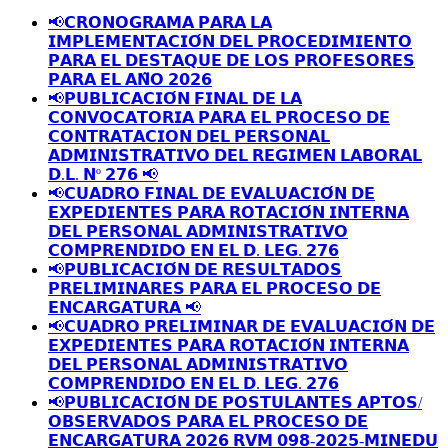
📢𝗖𝗥𝗢𝗡𝗢𝗚𝗥𝗔𝗠𝗔 𝗣𝗔𝗥𝗔 𝗟𝗔
𝗜𝗠𝗣𝗟𝗘𝗠𝗘𝗡𝗧𝗔𝗖𝗜𝗢́𝗡 𝗗𝗘𝗟 𝗣𝗥𝗢𝗖𝗘𝗗𝗜𝗠𝗜𝗘𝗡𝗧𝗢
𝗣𝗔𝗥𝗔 𝗘𝗟 𝗗𝗘𝗦𝗧𝗔𝗤𝗨𝗘 𝗗𝗘 𝗟𝗢𝗦 𝗣𝗥𝗢𝗙𝗘𝗦𝗢𝗥𝗘𝗦
𝗣𝗔𝗥𝗔 𝗘𝗟 𝗔𝗡̃𝗢 𝟮𝟬𝟮𝟲
📢𝗣𝗨𝗕𝗟𝗜𝗖𝗔𝗖𝗜𝗢́𝗡 𝗙𝗜𝗡𝗔𝗟 𝗗𝗘 𝗟𝗔
𝗖𝗢𝗡𝗩𝗢𝗖𝗔𝗧𝗢𝗥𝗜𝗔 𝗣𝗔𝗥𝗔 𝗘𝗟 𝗣𝗥𝗢𝗖𝗘𝗦𝗢 𝗗𝗘
𝗖𝗢𝗡𝗧𝗥𝗔𝗧𝗔𝗖𝗜𝗢𝗡 𝗗𝗘𝗟 𝗣𝗘𝗥𝗦𝗢𝗡𝗔𝗟
𝗔𝗗𝗠𝗜𝗡𝗜𝗦𝗧𝗥𝗔𝗧𝗜𝗩𝗢 𝗗𝗘𝗟 𝗥𝗘𝗚𝗜𝗠𝗘𝗡 𝗟𝗔𝗕𝗢𝗥𝗔𝗟
𝗗.𝗟. 𝗡º 𝟮𝟳𝟲 📢
📢𝗖𝗨𝗔𝗗𝗥𝗢 𝗙𝗜𝗡𝗔𝗟 𝗗𝗘 𝗘𝗩𝗔𝗟𝗨𝗔𝗖𝗜𝗢́𝗡 𝗗𝗘
𝗘𝗫𝗣𝗘𝗗𝗜𝗘𝗡𝗧𝗘𝗦 𝗣𝗔𝗥𝗔 𝗥𝗢𝗧𝗔𝗖𝗜𝗢́𝗡 𝗜𝗡𝗧𝗘𝗥𝗡𝗔
𝗗𝗘𝗟 𝗣𝗘𝗥𝗦𝗢𝗡𝗔𝗟 𝗔𝗗𝗠𝗜𝗡𝗜𝗦𝗧𝗥𝗔𝗧𝗜𝗩𝗢
𝗖𝗢𝗠𝗣𝗥𝗘𝗡𝗗𝗜𝗗𝗢 𝗘𝗡 𝗘𝗟 𝗗. 𝗟𝗘𝗚. 𝟮𝟳𝟲
📢𝗣𝗨𝗕𝗟𝗜𝗖𝗔𝗖𝗜𝗢́𝗡 𝗗𝗘 𝗥𝗘𝗦𝗨𝗟𝗧𝗔𝗗𝗢𝗦
𝗣𝗥𝗘𝗟𝗜𝗠𝗜𝗡𝗔𝗥𝗘𝗦 𝗣𝗔𝗥𝗔 𝗘𝗟 𝗣𝗥𝗢𝗖𝗘𝗦𝗢 𝗗𝗘
𝗘𝗡𝗖𝗔𝗥𝗚𝗔𝗧𝗨𝗥𝗔 📢
📢𝗖𝗨𝗔𝗗𝗥𝗢 𝗣𝗥𝗘𝗟𝗜𝗠𝗜𝗡𝗔𝗥 𝗗𝗘 𝗘𝗩𝗔𝗟𝗨𝗔𝗖𝗜𝗢́𝗡 𝗗𝗘
𝗘𝗫𝗣𝗘𝗗𝗜𝗘𝗡𝗧𝗘𝗦 𝗣𝗔𝗥𝗔 𝗥𝗢𝗧𝗔𝗖𝗜𝗢́𝗡 𝗜𝗡𝗧𝗘𝗥𝗡𝗔
𝗗𝗘𝗟 𝗣𝗘𝗥𝗦𝗢𝗡𝗔𝗟 𝗔𝗗𝗠𝗜𝗡𝗜𝗦𝗧𝗥𝗔𝗧𝗜𝗩𝗢
𝗖𝗢𝗠𝗣𝗥𝗘𝗡𝗗𝗜𝗗𝗢 𝗘𝗡 𝗘𝗟 𝗗. 𝗟𝗘𝗚. 𝟮𝟳𝟲
📢𝗣𝗨𝗕𝗟𝗜𝗖𝗔𝗖𝗜𝗢́𝗡 𝗗𝗘 𝗣𝗢𝗦𝗧𝗨𝗟𝗔𝗡𝗧𝗘𝗦 𝗔𝗣𝗧𝗢𝗦/
𝗢𝗕𝗦𝗘𝗥𝗩𝗔𝗗𝗢𝗦 𝗣𝗔𝗥𝗔 𝗘𝗟 𝗣𝗥𝗢𝗖𝗘𝗦𝗢 𝗗𝗘
𝗘𝗡𝗖𝗔𝗥𝗚𝗔𝗧𝗨𝗥𝗔 𝟮𝟬𝟮𝟲 𝗥𝗩𝗠 𝟬𝟵𝟴-𝟮𝟬𝟮𝟱-𝗠𝗜𝗡𝗘𝗗𝗨