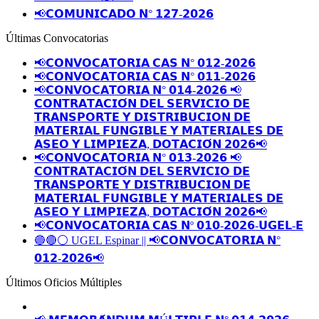
📢𝗖𝗢𝗠𝗨𝗡𝗜𝗖𝗔𝗗𝗢 𝗡° 𝟭𝟮𝟳-𝟮𝟬𝟮𝟲
Últimas Convocatorias
📢𝗖𝗢𝗡𝗩𝗢𝗖𝗔𝗧𝗢𝗥𝗜𝗔 𝗖𝗔𝗦 𝗡° 𝟬𝟭𝟮-𝟮𝟬𝟮𝟲
📢𝗖𝗢𝗡𝗩𝗢𝗖𝗔𝗧𝗢𝗥𝗜𝗔 𝗖𝗔𝗦 𝗡° 𝟬𝟭𝟭-𝟮𝟬𝟮𝟲
📢𝗖𝗢𝗡𝗩𝗢𝗖𝗔𝗧𝗢𝗥𝗜𝗔 𝗡° 𝟬𝟭𝟰-𝟮𝟬𝟮𝟲 📢
𝗖𝗢𝗡𝗧𝗥𝗔𝗧𝗔𝗖𝗜𝗢́𝗡 𝗗𝗘𝗟 𝗦𝗘𝗥𝗩𝗜𝗖𝗜𝗢 𝗗𝗘
𝗧𝗥𝗔𝗡𝗦𝗣𝗢𝗥𝗧𝗘 𝗬 𝗗𝗜𝗦𝗧𝗥𝗜𝗕𝗨𝗖𝗜𝗢𝗡 𝗗𝗘
𝗠𝗔𝗧𝗘𝗥𝗜𝗔𝗟 𝗙𝗨𝗡𝗚𝗜𝗕𝗟𝗘 𝗬 𝗠𝗔𝗧𝗘𝗥𝗜𝗔𝗟𝗘𝗦 𝗗𝗘
𝗔𝗦𝗘𝗢 𝗬 𝗟𝗜𝗠𝗣𝗜𝗘𝗭𝗔, 𝗗𝗢𝗧𝗔𝗖𝗜𝗢́𝗡 𝟮𝟬𝟮𝟲📢
📢𝗖𝗢𝗡𝗩𝗢𝗖𝗔𝗧𝗢𝗥𝗜𝗔 𝗡° 𝟬𝟭𝟯-𝟮𝟬𝟮𝟲 📢
𝗖𝗢𝗡𝗧𝗥𝗔𝗧𝗔𝗖𝗜𝗢́𝗡 𝗗𝗘𝗟 𝗦𝗘𝗥𝗩𝗜𝗖𝗜𝗢 𝗗𝗘
𝗧𝗥𝗔𝗡𝗦𝗣𝗢𝗥𝗧𝗘 𝗬 𝗗𝗜𝗦𝗧𝗥𝗜𝗕𝗨𝗖𝗜𝗢𝗡 𝗗𝗘
𝗠𝗔𝗧𝗘𝗥𝗜𝗔𝗟 𝗙𝗨𝗡𝗚𝗜𝗕𝗟𝗘 𝗬 𝗠𝗔𝗧𝗘𝗥𝗜𝗔𝗟𝗘𝗦 𝗗𝗘
𝗔𝗦𝗘𝗢 𝗬 𝗟𝗜𝗠𝗣𝗜𝗘𝗭𝗔, 𝗗𝗢𝗧𝗔𝗖𝗜𝗢́𝗡 𝟮𝟬𝟮𝟲📢
📢𝗖𝗢𝗡𝗩𝗢𝗖𝗔𝗧𝗢𝗥𝗜𝗔 𝗖𝗔𝗦 𝗡º 𝟬𝟭𝟬-𝟮𝟬𝟮𝟲-𝗨𝗚𝗘𝗟-𝗘
🔵🔴⚪️ UGEL Espinar || 📢𝗖𝗢𝗡𝗩𝗢𝗖𝗔𝗧𝗢𝗥𝗜𝗔 𝗡°
𝟬𝟭𝟮-𝟮𝟬𝟮𝟲📢
Últimos Oficios Múltiples