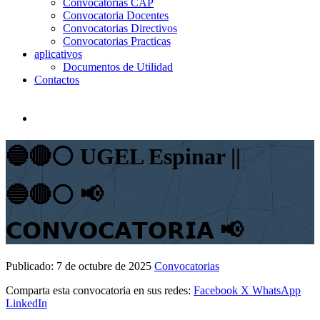
Convocatorias CAP
Convocatoria Docentes
Convocatorias Directivos
Convocatorias Practicas
aplicativos
Documentos de Utilidad
Contactos
🔵🔴⚪️ UGEL Espinar ||
🔵🔴⚪ 📢
𝗖𝗢𝗡𝗩𝗢𝗖𝗔𝗧𝗢𝗥𝗜𝗔 📢
Publicado:
7 de octubre de 2025
Convocatorias
Comparta esta convocatoria en sus redes:
Facebook
X
WhatsApp
LinkedIn