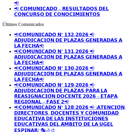
📢
📢 𝗖𝗢𝗠𝗨𝗡𝗜𝗖𝗔𝗗𝗢 – 𝗥𝗘𝗦𝗨𝗟𝗧𝗔𝗗𝗢𝗦 𝗗𝗘𝗟
𝗖𝗢𝗡𝗖𝗨𝗥𝗦𝗢 𝗗𝗘 𝗖𝗢𝗡𝗢𝗖𝗜𝗠𝗜𝗘𝗡𝗧𝗢𝗦
Últimos Comunicados
📢𝗖𝗢𝗠𝗨𝗡𝗜𝗖𝗔𝗗𝗢 𝗡° 𝟭𝟯𝟮-𝟮𝟬𝟮𝟲 📢
𝗔𝗗𝗝𝗨𝗗𝗜𝗖𝗔𝗖𝗜𝗢́𝗡 𝗗𝗘 𝗣𝗟𝗔𝗭𝗔𝗦 𝗚𝗘𝗡𝗘𝗥𝗔𝗗𝗔𝗦 𝗔
𝗟𝗔 𝗙𝗘𝗖𝗛𝗔📢
📢𝗖𝗢𝗠𝗨𝗡𝗜𝗖𝗔𝗗𝗢 𝗡° 𝟭𝟯𝟭-𝟮𝟬𝟮𝟲 📢
𝗔𝗗𝗝𝗨𝗗𝗜𝗖𝗔𝗖𝗜𝗢́𝗡 𝗗𝗘 𝗣𝗟𝗔𝗭𝗔𝗦 𝗚𝗘𝗡𝗘𝗥𝗔𝗗𝗔𝗦 𝗔
𝗟𝗔 𝗙𝗘𝗖𝗛𝗔📢
📢𝗖𝗢𝗠𝗨𝗡𝗜𝗖𝗔𝗗𝗢 𝗡° 𝟭𝟯𝟬-𝟮𝟬𝟮𝟲 📢
𝗔𝗗𝗝𝗨𝗗𝗜𝗖𝗔𝗖𝗜𝗢́𝗡 𝗗𝗘 𝗣𝗟𝗔𝗭𝗔𝗦 𝗚𝗘𝗡𝗘𝗥𝗔𝗗𝗔𝗦 𝗔
𝗟𝗔 𝗙𝗘𝗖𝗛𝗔📢
📢𝗖𝗢𝗠𝗨𝗡𝗜𝗖𝗔𝗗𝗢 𝗡° 𝟭𝟮𝟵-𝟮𝟬𝟮𝟲 📢
𝗔𝗗𝗝𝗨𝗗𝗜𝗖𝗔𝗖𝗜𝗢́𝗡 𝗗𝗘 𝗣𝗟𝗔𝗭𝗔𝗦 𝗣𝗔𝗥𝗔 𝗟𝗔
𝗥𝗘𝗔𝗦𝗜𝗚𝗡𝗔𝗖𝗜𝗢́𝗡 𝗗𝗢𝗖𝗘𝗡𝗧𝗘 𝟮𝟬𝟮𝟲 – 𝗘𝗧𝗔𝗣𝗔
𝗥𝗘𝗚𝗜𝗢𝗡𝗔𝗟 – 𝗙𝗔𝗦𝗘 𝟮📢
📢𝗖𝗢𝗠𝗨𝗡𝗜𝗖𝗔𝗗𝗢 𝗡° 𝟭𝟮𝟴-𝟮𝟬𝟮𝟲 📢 ¡𝗔𝗧𝗘𝗡𝗖𝗜𝗢́𝗡,
𝗗𝗜𝗥𝗘𝗖𝗧𝗢𝗥𝗘𝗦, 𝗗𝗢𝗖𝗘𝗡𝗧𝗘𝗦 𝗬 𝗖𝗢𝗠𝗨𝗡𝗜𝗗𝗔𝗗
𝗘𝗗𝗨𝗖𝗔𝗧𝗜𝗩𝗔 𝗗𝗘 𝗟𝗔𝗦 𝗜𝗡𝗦𝗧𝗜𝗧𝗨𝗖𝗜𝗢𝗡𝗘𝗦
𝗘𝗗𝗨𝗖𝗔𝗧𝗜𝗩𝗔𝗦 𝗗𝗘𝗟 𝗔́𝗠𝗕𝗜𝗧𝗢 𝗗𝗘 𝗟𝗔 𝗨𝗚𝗘𝗟
𝗘𝗦𝗣𝗜𝗡𝗔𝗥! 🎭🎶🎨