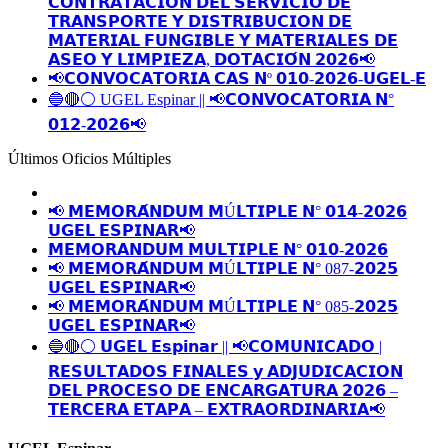
𝗖𝗢𝗡𝗧𝗥𝗔𝗧𝗔𝗖𝗜𝗢́𝗡 𝗗𝗘𝗟 𝗦𝗘𝗥𝗩𝗜𝗖𝗜𝗢 𝗗𝗘
𝗧𝗥𝗔𝗡𝗦𝗣𝗢𝗥𝗧𝗘 𝗬 𝗗𝗜𝗦𝗧𝗥𝗜𝗕𝗨𝗖𝗜𝗢𝗡 𝗗𝗘
𝗠𝗔𝗧𝗘𝗥𝗜𝗔𝗟 𝗙𝗨𝗡𝗚𝗜𝗕𝗟𝗘 𝗬 𝗠𝗔𝗧𝗘𝗥𝗜𝗔𝗟𝗘𝗦 𝗗𝗘
𝗔𝗦𝗘𝗢 𝗬 𝗟𝗜𝗠𝗣𝗜𝗘𝗭𝗔, 𝗗𝗢𝗧𝗔𝗖𝗜𝗢́𝗡 𝟮𝟬𝟮𝟲📢
📢𝗖𝗢𝗡𝗩𝗢𝗖𝗔𝗧𝗢𝗥𝗜𝗔 𝗖𝗔𝗦 𝗡º 𝟬𝟭𝟬-𝟮𝟬𝟮𝟲-𝗨𝗚𝗘𝗟-𝗘
🔵🔴⚪️ UGEL Espinar || 📢𝗖𝗢𝗡𝗩𝗢𝗖𝗔𝗧𝗢𝗥𝗜𝗔 𝗡°
𝟬𝟭𝟮-𝟮𝟬𝟮𝟲📢
Últimos Oficios Múltiples
📢 𝗠𝗘𝗠𝗢𝗥𝗔́𝗡𝗗𝗨𝗠 𝗠Ú𝗟𝗧𝗜𝗣𝗟𝗘 𝗡° 𝟬𝟭𝟰-𝟮𝟬𝟮𝟲
𝗨𝗚𝗘𝗟 𝗘𝗦𝗣𝗜𝗡𝗔𝗥📢
𝗠𝗘𝗠𝗢𝗥𝗔𝗡𝗗𝗨𝗠 𝗠𝗨𝗟𝗧𝗜𝗣𝗟𝗘 𝗡° 𝟬𝟭𝟬-𝟮𝟬𝟮𝟲
📢 𝗠𝗘𝗠𝗢𝗥𝗔́𝗡𝗗𝗨𝗠 𝗠Ú𝗟𝗧𝗜𝗣𝗟𝗘 𝗡° 087-𝟮𝟬𝟮𝟱
𝗨𝗚𝗘𝗟 𝗘𝗦𝗣𝗜𝗡𝗔𝗥📢
📢 𝗠𝗘𝗠𝗢𝗥𝗔́𝗡𝗗𝗨𝗠 𝗠Ú𝗟𝗧𝗜𝗣𝗟𝗘 𝗡° 085-𝟮𝟬𝟮𝟱
𝗨𝗚𝗘𝗟 𝗘𝗦𝗣𝗜𝗡𝗔𝗥📢
🔵🔴⚪️ 𝗨𝗚𝗘𝗟 𝗘𝘀𝗽𝗶𝗻𝗮𝗿 || 📢𝗖𝗢𝗠𝗨𝗡𝗜𝗖𝗔𝗗𝗢 |
𝗥𝗘𝗦𝗨𝗟𝗧𝗔𝗗𝗢𝗦 𝗙𝗜𝗡𝗔𝗟𝗘𝗦 𝘆 𝗔𝗗𝗝𝗨𝗗𝗜𝗖𝗔𝗖𝗜𝗢𝗡
𝗗𝗘𝗟 𝗣𝗥𝗢𝗖𝗘𝗦𝗢 𝗗𝗘 𝗘𝗡𝗖𝗔𝗥𝗚𝗔𝗧𝗨𝗥𝗔 𝟮𝟬𝟮𝟲 –
𝗧𝗘𝗥𝗖𝗘𝗥𝗔 𝗘𝗧𝗔𝗣𝗔 – 𝗘𝗫𝗧𝗥𝗔𝗢𝗥𝗗𝗜𝗡𝗔𝗥𝗜𝗔📢