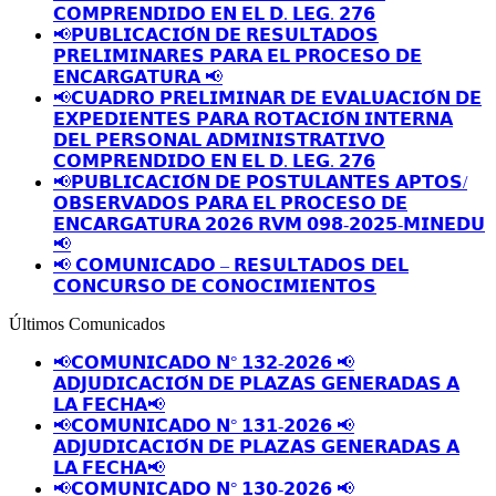
𝗖𝗢𝗠𝗣𝗥𝗘𝗡𝗗𝗜𝗗𝗢 𝗘𝗡 𝗘𝗟 𝗗. 𝗟𝗘𝗚. 𝟮𝟳𝟲
📢𝗣𝗨𝗕𝗟𝗜𝗖𝗔𝗖𝗜𝗢́𝗡 𝗗𝗘 𝗥𝗘𝗦𝗨𝗟𝗧𝗔𝗗𝗢𝗦
𝗣𝗥𝗘𝗟𝗜𝗠𝗜𝗡𝗔𝗥𝗘𝗦 𝗣𝗔𝗥𝗔 𝗘𝗟 𝗣𝗥𝗢𝗖𝗘𝗦𝗢 𝗗𝗘
𝗘𝗡𝗖𝗔𝗥𝗚𝗔𝗧𝗨𝗥𝗔 📢
📢𝗖𝗨𝗔𝗗𝗥𝗢 𝗣𝗥𝗘𝗟𝗜𝗠𝗜𝗡𝗔𝗥 𝗗𝗘 𝗘𝗩𝗔𝗟𝗨𝗔𝗖𝗜𝗢́𝗡 𝗗𝗘
𝗘𝗫𝗣𝗘𝗗𝗜𝗘𝗡𝗧𝗘𝗦 𝗣𝗔𝗥𝗔 𝗥𝗢𝗧𝗔𝗖𝗜𝗢́𝗡 𝗜𝗡𝗧𝗘𝗥𝗡𝗔
𝗗𝗘𝗟 𝗣𝗘𝗥𝗦𝗢𝗡𝗔𝗟 𝗔𝗗𝗠𝗜𝗡𝗜𝗦𝗧𝗥𝗔𝗧𝗜𝗩𝗢
𝗖𝗢𝗠𝗣𝗥𝗘𝗡𝗗𝗜𝗗𝗢 𝗘𝗡 𝗘𝗟 𝗗. 𝗟𝗘𝗚. 𝟮𝟳𝟲
📢𝗣𝗨𝗕𝗟𝗜𝗖𝗔𝗖𝗜𝗢́𝗡 𝗗𝗘 𝗣𝗢𝗦𝗧𝗨𝗟𝗔𝗡𝗧𝗘𝗦 𝗔𝗣𝗧𝗢𝗦/
𝗢𝗕𝗦𝗘𝗥𝗩𝗔𝗗𝗢𝗦 𝗣𝗔𝗥𝗔 𝗘𝗟 𝗣𝗥𝗢𝗖𝗘𝗦𝗢 𝗗𝗘
𝗘𝗡𝗖𝗔𝗥𝗚𝗔𝗧𝗨𝗥𝗔 𝟮𝟬𝟮𝟲 𝗥𝗩𝗠 𝟬𝟵𝟴-𝟮𝟬𝟮𝟱-𝗠𝗜𝗡𝗘𝗗𝗨
📢
📢 𝗖𝗢𝗠𝗨𝗡𝗜𝗖𝗔𝗗𝗢 – 𝗥𝗘𝗦𝗨𝗟𝗧𝗔𝗗𝗢𝗦 𝗗𝗘𝗟
𝗖𝗢𝗡𝗖𝗨𝗥𝗦𝗢 𝗗𝗘 𝗖𝗢𝗡𝗢𝗖𝗜𝗠𝗜𝗘𝗡𝗧𝗢𝗦
Últimos Comunicados
📢𝗖𝗢𝗠𝗨𝗡𝗜𝗖𝗔𝗗𝗢 𝗡° 𝟭𝟯𝟮-𝟮𝟬𝟮𝟲 📢
𝗔𝗗𝗝𝗨𝗗𝗜𝗖𝗔𝗖𝗜𝗢́𝗡 𝗗𝗘 𝗣𝗟𝗔𝗭𝗔𝗦 𝗚𝗘𝗡𝗘𝗥𝗔𝗗𝗔𝗦 𝗔
𝗟𝗔 𝗙𝗘𝗖𝗛𝗔📢
📢𝗖𝗢𝗠𝗨𝗡𝗜𝗖𝗔𝗗𝗢 𝗡° 𝟭𝟯𝟭-𝟮𝟬𝟮𝟲 📢
𝗔𝗗𝗝𝗨𝗗𝗜𝗖𝗔𝗖𝗜𝗢́𝗡 𝗗𝗘 𝗣𝗟𝗔𝗭𝗔𝗦 𝗚𝗘𝗡𝗘𝗥𝗔𝗗𝗔𝗦 𝗔
𝗟𝗔 𝗙𝗘𝗖𝗛𝗔📢
📢𝗖𝗢𝗠𝗨𝗡𝗜𝗖𝗔𝗗𝗢 𝗡° 𝟭𝟯𝟬-𝟮𝟬𝟮𝟲 📢