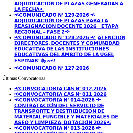
𝗔𝗗𝗝𝗨𝗗𝗜𝗖𝗔𝗖𝗜𝗢́𝗡 𝗗𝗘 𝗣𝗟𝗔𝗭𝗔𝗦 𝗚𝗘𝗡𝗘𝗥𝗔𝗗𝗔𝗦 𝗔
𝗟𝗔 𝗙𝗘𝗖𝗛𝗔📢
📢𝗖𝗢𝗠𝗨𝗡𝗜𝗖𝗔𝗗𝗢 𝗡° 𝟭𝟮𝟵-𝟮𝟬𝟮𝟲 📢
𝗔𝗗𝗝𝗨𝗗𝗜𝗖𝗔𝗖𝗜𝗢́𝗡 𝗗𝗘 𝗣𝗟𝗔𝗭𝗔𝗦 𝗣𝗔𝗥𝗔 𝗟𝗔
𝗥𝗘𝗔𝗦𝗜𝗚𝗡𝗔𝗖𝗜𝗢́𝗡 𝗗𝗢𝗖𝗘𝗡𝗧𝗘 𝟮𝟬𝟮𝟲 – 𝗘𝗧𝗔𝗣𝗔
𝗥𝗘𝗚𝗜𝗢𝗡𝗔𝗟 – 𝗙𝗔𝗦𝗘 𝟮📢
📢𝗖𝗢𝗠𝗨𝗡𝗜𝗖𝗔𝗗𝗢 𝗡° 𝟭𝟮𝟴-𝟮𝟬𝟮𝟲 📢 ¡𝗔𝗧𝗘𝗡𝗖𝗜𝗢́𝗡,
𝗗𝗜𝗥𝗘𝗖𝗧𝗢𝗥𝗘𝗦, 𝗗𝗢𝗖𝗘𝗡𝗧𝗘𝗦 𝗬 𝗖𝗢𝗠𝗨𝗡𝗜𝗗𝗔𝗗
𝗘𝗗𝗨𝗖𝗔𝗧𝗜𝗩𝗔 𝗗𝗘 𝗟𝗔𝗦 𝗜𝗡𝗦𝗧𝗜𝗧𝗨𝗖𝗜𝗢𝗡𝗘𝗦
𝗘𝗗𝗨𝗖𝗔𝗧𝗜𝗩𝗔𝗦 𝗗𝗘𝗟 𝗔́𝗠𝗕𝗜𝗧𝗢 𝗗𝗘 𝗟𝗔 𝗨𝗚𝗘𝗟
𝗘𝗦𝗣𝗜𝗡𝗔𝗥! 🎭🎶🎨
📢𝗖𝗢𝗠𝗨𝗡𝗜𝗖𝗔𝗗𝗢 𝗡° 𝟭𝟮𝟳-𝟮𝟬𝟮𝟲
Últimas Convocatorias
📢𝗖𝗢𝗡𝗩𝗢𝗖𝗔𝗧𝗢𝗥𝗜𝗔 𝗖𝗔𝗦 𝗡° 𝟬𝟭𝟮-𝟮𝟬𝟮𝟲
📢𝗖𝗢𝗡𝗩𝗢𝗖𝗔𝗧𝗢𝗥𝗜𝗔 𝗖𝗔𝗦 𝗡° 𝟬𝟭𝟭-𝟮𝟬𝟮𝟲
📢𝗖𝗢𝗡𝗩𝗢𝗖𝗔𝗧𝗢𝗥𝗜𝗔 𝗡° 𝟬𝟭𝟰-𝟮𝟬𝟮𝟲 📢
𝗖𝗢𝗡𝗧𝗥𝗔𝗧𝗔𝗖𝗜𝗢́𝗡 𝗗𝗘𝗟 𝗦𝗘𝗥𝗩𝗜𝗖𝗜𝗢 𝗗𝗘
𝗧𝗥𝗔𝗡𝗦𝗣𝗢𝗥𝗧𝗘 𝗬 𝗗𝗜𝗦𝗧𝗥𝗜𝗕𝗨𝗖𝗜𝗢𝗡 𝗗𝗘
𝗠𝗔𝗧𝗘𝗥𝗜𝗔𝗟 𝗙𝗨𝗡𝗚𝗜𝗕𝗟𝗘 𝗬 𝗠𝗔𝗧𝗘𝗥𝗜𝗔𝗟𝗘𝗦 𝗗𝗘
𝗔𝗦𝗘𝗢 𝗬 𝗟𝗜𝗠𝗣𝗜𝗘𝗭𝗔, 𝗗𝗢𝗧𝗔𝗖𝗜𝗢́𝗡 𝟮𝟬𝟮𝟲📢
📢𝗖𝗢𝗡𝗩𝗢𝗖𝗔𝗧𝗢𝗥𝗜𝗔 𝗡° 𝟬𝟭𝟯-𝟮𝟬𝟮𝟲 📢