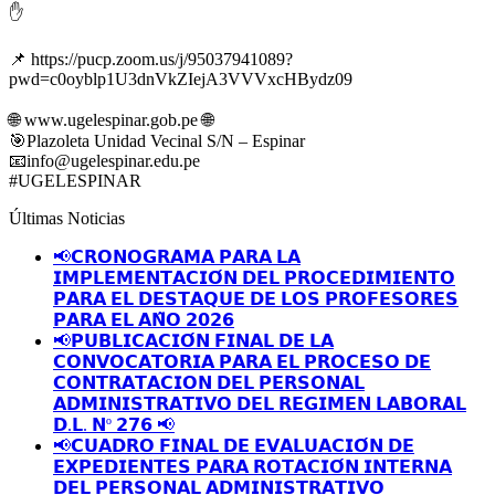
✋
📌
https://pucp.zoom.us/j/95037941089?
pwd=c0oyblp1U3dnVkZIejA3VVVxcHBydz09
🌐
www.ugelespinar.gob.pe
🌐
🎯
Plazoleta Unidad Vecinal S/N – Espinar
📧
info@ugelespinar.edu.pe
#UGELESPINAR
Últimas Noticias
📢𝗖𝗥𝗢𝗡𝗢𝗚𝗥𝗔𝗠𝗔 𝗣𝗔𝗥𝗔 𝗟𝗔
𝗜𝗠𝗣𝗟𝗘𝗠𝗘𝗡𝗧𝗔𝗖𝗜𝗢́𝗡 𝗗𝗘𝗟 𝗣𝗥𝗢𝗖𝗘𝗗𝗜𝗠𝗜𝗘𝗡𝗧𝗢
𝗣𝗔𝗥𝗔 𝗘𝗟 𝗗𝗘𝗦𝗧𝗔𝗤𝗨𝗘 𝗗𝗘 𝗟𝗢𝗦 𝗣𝗥𝗢𝗙𝗘𝗦𝗢𝗥𝗘𝗦
𝗣𝗔𝗥𝗔 𝗘𝗟 𝗔𝗡̃𝗢 𝟮𝟬𝟮𝟲
📢𝗣𝗨𝗕𝗟𝗜𝗖𝗔𝗖𝗜𝗢́𝗡 𝗙𝗜𝗡𝗔𝗟 𝗗𝗘 𝗟𝗔
𝗖𝗢𝗡𝗩𝗢𝗖𝗔𝗧𝗢𝗥𝗜𝗔 𝗣𝗔𝗥𝗔 𝗘𝗟 𝗣𝗥𝗢𝗖𝗘𝗦𝗢 𝗗𝗘
𝗖𝗢𝗡𝗧𝗥𝗔𝗧𝗔𝗖𝗜𝗢𝗡 𝗗𝗘𝗟 𝗣𝗘𝗥𝗦𝗢𝗡𝗔𝗟
𝗔𝗗𝗠𝗜𝗡𝗜𝗦𝗧𝗥𝗔𝗧𝗜𝗩𝗢 𝗗𝗘𝗟 𝗥𝗘𝗚𝗜𝗠𝗘𝗡 𝗟𝗔𝗕𝗢𝗥𝗔𝗟
𝗗.𝗟. 𝗡º 𝟮𝟳𝟲 📢
📢𝗖𝗨𝗔𝗗𝗥𝗢 𝗙𝗜𝗡𝗔𝗟 𝗗𝗘 𝗘𝗩𝗔𝗟𝗨𝗔𝗖𝗜𝗢́𝗡 𝗗𝗘
𝗘𝗫𝗣𝗘𝗗𝗜𝗘𝗡𝗧𝗘𝗦 𝗣𝗔𝗥𝗔 𝗥𝗢𝗧𝗔𝗖𝗜𝗢́𝗡 𝗜𝗡𝗧𝗘𝗥𝗡𝗔
𝗗𝗘𝗟 𝗣𝗘𝗥𝗦𝗢𝗡𝗔𝗟 𝗔𝗗𝗠𝗜𝗡𝗜𝗦𝗧𝗥𝗔𝗧𝗜𝗩𝗢