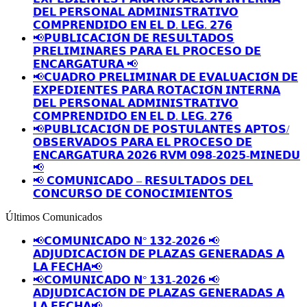
𝗗𝗘𝗟 𝗣𝗘𝗥𝗦𝗢𝗡𝗔𝗟 𝗔𝗗𝗠𝗜𝗡𝗜𝗦𝗧𝗥𝗔𝗧𝗜𝗩𝗢
𝗖𝗢𝗠𝗣𝗥𝗘𝗡𝗗𝗜𝗗𝗢 𝗘𝗡 𝗘𝗟 𝗗. 𝗟𝗘𝗚. 𝟮𝟳𝟲
📢𝗣𝗨𝗕𝗟𝗜𝗖𝗔𝗖𝗜𝗢́𝗡 𝗗𝗘 𝗥𝗘𝗦𝗨𝗟𝗧𝗔𝗗𝗢𝗦
𝗣𝗥𝗘𝗟𝗜𝗠𝗜𝗡𝗔𝗥𝗘𝗦 𝗣𝗔𝗥𝗔 𝗘𝗟 𝗣𝗥𝗢𝗖𝗘𝗦𝗢 𝗗𝗘
𝗘𝗡𝗖𝗔𝗥𝗚𝗔𝗧𝗨𝗥𝗔 📢
📢𝗖𝗨𝗔𝗗𝗥𝗢 𝗣𝗥𝗘𝗟𝗜𝗠𝗜𝗡𝗔𝗥 𝗗𝗘 𝗘𝗩𝗔𝗟𝗨𝗔𝗖𝗜𝗢́𝗡 𝗗𝗘
𝗘𝗫𝗣𝗘𝗗𝗜𝗘𝗡𝗧𝗘𝗦 𝗣𝗔𝗥𝗔 𝗥𝗢𝗧𝗔𝗖𝗜𝗢́𝗡 𝗜𝗡𝗧𝗘𝗥𝗡𝗔
𝗗𝗘𝗟 𝗣𝗘𝗥𝗦𝗢𝗡𝗔𝗟 𝗔𝗗𝗠𝗜𝗡𝗜𝗦𝗧𝗥𝗔𝗧𝗜𝗩𝗢
𝗖𝗢𝗠𝗣𝗥𝗘𝗡𝗗𝗜𝗗𝗢 𝗘𝗡 𝗘𝗟 𝗗. 𝗟𝗘𝗚. 𝟮𝟳𝟲
📢𝗣𝗨𝗕𝗟𝗜𝗖𝗔𝗖𝗜𝗢́𝗡 𝗗𝗘 𝗣𝗢𝗦𝗧𝗨𝗟𝗔𝗡𝗧𝗘𝗦 𝗔𝗣𝗧𝗢𝗦/
𝗢𝗕𝗦𝗘𝗥𝗩𝗔𝗗𝗢𝗦 𝗣𝗔𝗥𝗔 𝗘𝗟 𝗣𝗥𝗢𝗖𝗘𝗦𝗢 𝗗𝗘
𝗘𝗡𝗖𝗔𝗥𝗚𝗔𝗧𝗨𝗥𝗔 𝟮𝟬𝟮𝟲 𝗥𝗩𝗠 𝟬𝟵𝟴-𝟮𝟬𝟮𝟱-𝗠𝗜𝗡𝗘𝗗𝗨
📢
📢 𝗖𝗢𝗠𝗨𝗡𝗜𝗖𝗔𝗗𝗢 – 𝗥𝗘𝗦𝗨𝗟𝗧𝗔𝗗𝗢𝗦 𝗗𝗘𝗟
𝗖𝗢𝗡𝗖𝗨𝗥𝗦𝗢 𝗗𝗘 𝗖𝗢𝗡𝗢𝗖𝗜𝗠𝗜𝗘𝗡𝗧𝗢𝗦
Últimos Comunicados
📢𝗖𝗢𝗠𝗨𝗡𝗜𝗖𝗔𝗗𝗢 𝗡° 𝟭𝟯𝟮-𝟮𝟬𝟮𝟲 📢
𝗔𝗗𝗝𝗨𝗗𝗜𝗖𝗔𝗖𝗜𝗢́𝗡 𝗗𝗘 𝗣𝗟𝗔𝗭𝗔𝗦 𝗚𝗘𝗡𝗘𝗥𝗔𝗗𝗔𝗦 𝗔
𝗟𝗔 𝗙𝗘𝗖𝗛𝗔📢
📢𝗖𝗢𝗠𝗨𝗡𝗜𝗖𝗔𝗗𝗢 𝗡° 𝟭𝟯𝟭-𝟮𝟬𝟮𝟲 📢
𝗔𝗗𝗝𝗨𝗗𝗜𝗖𝗔𝗖𝗜𝗢́𝗡 𝗗𝗘 𝗣𝗟𝗔𝗭𝗔𝗦 𝗚𝗘𝗡𝗘𝗥𝗔𝗗𝗔𝗦 𝗔
𝗟𝗔 𝗙𝗘𝗖𝗛𝗔📢