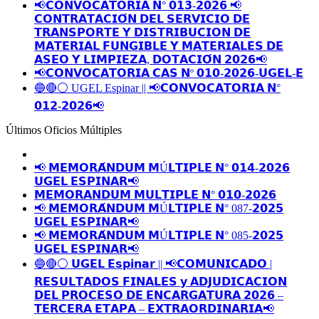
📢𝗖𝗢𝗡𝗩𝗢𝗖𝗔𝗧𝗢𝗥𝗜𝗔 𝗡° 𝟬𝟭𝟯-𝟮𝟬𝟮𝟲 📢
𝗖𝗢𝗡𝗧𝗥𝗔𝗧𝗔𝗖𝗜𝗢́𝗡 𝗗𝗘𝗟 𝗦𝗘𝗥𝗩𝗜𝗖𝗜𝗢 𝗗𝗘
𝗧𝗥𝗔𝗡𝗦𝗣𝗢𝗥𝗧𝗘 𝗬 𝗗𝗜𝗦𝗧𝗥𝗜𝗕𝗨𝗖𝗜𝗢𝗡 𝗗𝗘
𝗠𝗔𝗧𝗘𝗥𝗜𝗔𝗟 𝗙𝗨𝗡𝗚𝗜𝗕𝗟𝗘 𝗬 𝗠𝗔𝗧𝗘𝗥𝗜𝗔𝗟𝗘𝗦 𝗗𝗘
𝗔𝗦𝗘𝗢 𝗬 𝗟𝗜𝗠𝗣𝗜𝗘𝗭𝗔, 𝗗𝗢𝗧𝗔𝗖𝗜𝗢́𝗡 𝟮𝟬𝟮𝟲📢
📢𝗖𝗢𝗡𝗩𝗢𝗖𝗔𝗧𝗢𝗥𝗜𝗔 𝗖𝗔𝗦 𝗡º 𝟬𝟭𝟬-𝟮𝟬𝟮𝟲-𝗨𝗚𝗘𝗟-𝗘
🔵🔴⚪️ UGEL Espinar || 📢𝗖𝗢𝗡𝗩𝗢𝗖𝗔𝗧𝗢𝗥𝗜𝗔 𝗡°
𝟬𝟭𝟮-𝟮𝟬𝟮𝟲📢
Últimos Oficios Múltiples
📢 𝗠𝗘𝗠𝗢𝗥𝗔́𝗡𝗗𝗨𝗠 𝗠Ú𝗟𝗧𝗜𝗣𝗟𝗘 𝗡° 𝟬𝟭𝟰-𝟮𝟬𝟮𝟲
𝗨𝗚𝗘𝗟 𝗘𝗦𝗣𝗜𝗡𝗔𝗥📢
𝗠𝗘𝗠𝗢𝗥𝗔𝗡𝗗𝗨𝗠 𝗠𝗨𝗟𝗧𝗜𝗣𝗟𝗘 𝗡° 𝟬𝟭𝟬-𝟮𝟬𝟮𝟲
📢 𝗠𝗘𝗠𝗢𝗥𝗔́𝗡𝗗𝗨𝗠 𝗠Ú𝗟𝗧𝗜𝗣𝗟𝗘 𝗡° 087-𝟮𝟬𝟮𝟱
𝗨𝗚𝗘𝗟 𝗘𝗦𝗣𝗜𝗡𝗔𝗥📢
📢 𝗠𝗘𝗠𝗢𝗥𝗔́𝗡𝗗𝗨𝗠 𝗠Ú𝗟𝗧𝗜𝗣𝗟𝗘 𝗡° 085-𝟮𝟬𝟮𝟱
𝗨𝗚𝗘𝗟 𝗘𝗦𝗣𝗜𝗡𝗔𝗥📢
🔵🔴⚪️ 𝗨𝗚𝗘𝗟 𝗘𝘀𝗽𝗶𝗻𝗮𝗿 || 📢𝗖𝗢𝗠𝗨𝗡𝗜𝗖𝗔𝗗𝗢 |
𝗥𝗘𝗦𝗨𝗟𝗧𝗔𝗗𝗢𝗦 𝗙𝗜𝗡𝗔𝗟𝗘𝗦 𝘆 𝗔𝗗𝗝𝗨𝗗𝗜𝗖𝗔𝗖𝗜𝗢𝗡
𝗗𝗘𝗟 𝗣𝗥𝗢𝗖𝗘𝗦𝗢 𝗗𝗘 𝗘𝗡𝗖𝗔𝗥𝗚𝗔𝗧𝗨𝗥𝗔 𝟮𝟬𝟮𝟲 –
𝗧𝗘𝗥𝗖𝗘𝗥𝗔 𝗘𝗧𝗔𝗣𝗔 – 𝗘𝗫𝗧𝗥𝗔𝗢𝗥𝗗𝗜𝗡𝗔𝗥𝗜𝗔📢