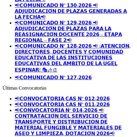
📢𝗖𝗢𝗠𝗨𝗡𝗜𝗖𝗔𝗗𝗢 𝗡° 𝟭𝟯𝟬-𝟮𝟬𝟮𝟲 📢
𝗔𝗗𝗝𝗨𝗗𝗜𝗖𝗔𝗖𝗜𝗢́𝗡 𝗗𝗘 𝗣𝗟𝗔𝗭𝗔𝗦 𝗚𝗘𝗡𝗘𝗥𝗔𝗗𝗔𝗦 𝗔
𝗟𝗔 𝗙𝗘𝗖𝗛𝗔📢
📢𝗖𝗢𝗠𝗨𝗡𝗜𝗖𝗔𝗗𝗢 𝗡° 𝟭𝟮𝟵-𝟮𝟬𝟮𝟲 📢
𝗔𝗗𝗝𝗨𝗗𝗜𝗖𝗔𝗖𝗜𝗢́𝗡 𝗗𝗘 𝗣𝗟𝗔𝗭𝗔𝗦 𝗣𝗔𝗥𝗔 𝗟𝗔
𝗥𝗘𝗔𝗦𝗜𝗚𝗡𝗔𝗖𝗜𝗢́𝗡 𝗗𝗢𝗖𝗘𝗡𝗧𝗘 𝟮𝟬𝟮𝟲 – 𝗘𝗧𝗔𝗣𝗔
𝗥𝗘𝗚𝗜𝗢𝗡𝗔𝗟 – 𝗙𝗔𝗦𝗘 𝟮📢
📢𝗖𝗢𝗠𝗨𝗡𝗜𝗖𝗔𝗗𝗢 𝗡° 𝟭𝟮𝟴-𝟮𝟬𝟮𝟲 📢 ¡𝗔𝗧𝗘𝗡𝗖𝗜𝗢́𝗡,
𝗗𝗜𝗥𝗘𝗖𝗧𝗢𝗥𝗘𝗦, 𝗗𝗢𝗖𝗘𝗡𝗧𝗘𝗦 𝗬 𝗖𝗢𝗠𝗨𝗡𝗜𝗗𝗔𝗗
𝗘𝗗𝗨𝗖𝗔𝗧𝗜𝗩𝗔 𝗗𝗘 𝗟𝗔𝗦 𝗜𝗡𝗦𝗧𝗜𝗧𝗨𝗖𝗜𝗢𝗡𝗘𝗦
𝗘𝗗𝗨𝗖𝗔𝗧𝗜𝗩𝗔𝗦 𝗗𝗘𝗟 𝗔́𝗠𝗕𝗜𝗧𝗢 𝗗𝗘 𝗟𝗔 𝗨𝗚𝗘𝗟
𝗘𝗦𝗣𝗜𝗡𝗔𝗥! 🎭🎶🎨
📢𝗖𝗢𝗠𝗨𝗡𝗜𝗖𝗔𝗗𝗢 𝗡° 𝟭𝟮𝟳-𝟮𝟬𝟮𝟲
Últimas Convocatorias
📢𝗖𝗢𝗡𝗩𝗢𝗖𝗔𝗧𝗢𝗥𝗜𝗔 𝗖𝗔𝗦 𝗡° 𝟬𝟭𝟮-𝟮𝟬𝟮𝟲
📢𝗖𝗢𝗡𝗩𝗢𝗖𝗔𝗧𝗢𝗥𝗜𝗔 𝗖𝗔𝗦 𝗡° 𝟬𝟭𝟭-𝟮𝟬𝟮𝟲
📢𝗖𝗢𝗡𝗩𝗢𝗖𝗔𝗧𝗢𝗥𝗜𝗔 𝗡° 𝟬𝟭𝟰-𝟮𝟬𝟮𝟲 📢
𝗖𝗢𝗡𝗧𝗥𝗔𝗧𝗔𝗖𝗜𝗢́𝗡 𝗗𝗘𝗟 𝗦𝗘𝗥𝗩𝗜𝗖𝗜𝗢 𝗗𝗘
𝗧𝗥𝗔𝗡𝗦𝗣𝗢𝗥𝗧𝗘 𝗬 𝗗𝗜𝗦𝗧𝗥𝗜𝗕𝗨𝗖𝗜𝗢𝗡 𝗗𝗘
𝗠𝗔𝗧𝗘𝗥𝗜𝗔𝗟 𝗙𝗨𝗡𝗚𝗜𝗕𝗟𝗘 𝗬 𝗠𝗔𝗧𝗘𝗥𝗜𝗔𝗟𝗘𝗦 𝗗𝗘
𝗔𝗦𝗘𝗢 𝗬 𝗟𝗜𝗠𝗣𝗜𝗘𝗭𝗔, 𝗗𝗢𝗧𝗔𝗖𝗜𝗢́𝗡 𝟮𝟬𝟮𝟲📢