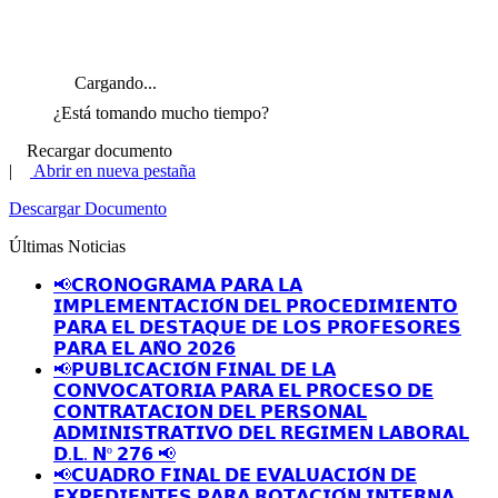
Cargando...
¿Está tomando mucho tiempo?
Recargar documento
|
Abrir en nueva pestaña
Descargar Documento
Últimas Noticias
📢𝗖𝗥𝗢𝗡𝗢𝗚𝗥𝗔𝗠𝗔 𝗣𝗔𝗥𝗔 𝗟𝗔
𝗜𝗠𝗣𝗟𝗘𝗠𝗘𝗡𝗧𝗔𝗖𝗜𝗢́𝗡 𝗗𝗘𝗟 𝗣𝗥𝗢𝗖𝗘𝗗𝗜𝗠𝗜𝗘𝗡𝗧𝗢
𝗣𝗔𝗥𝗔 𝗘𝗟 𝗗𝗘𝗦𝗧𝗔𝗤𝗨𝗘 𝗗𝗘 𝗟𝗢𝗦 𝗣𝗥𝗢𝗙𝗘𝗦𝗢𝗥𝗘𝗦
𝗣𝗔𝗥𝗔 𝗘𝗟 𝗔𝗡̃𝗢 𝟮𝟬𝟮𝟲
📢𝗣𝗨𝗕𝗟𝗜𝗖𝗔𝗖𝗜𝗢́𝗡 𝗙𝗜𝗡𝗔𝗟 𝗗𝗘 𝗟𝗔
𝗖𝗢𝗡𝗩𝗢𝗖𝗔𝗧𝗢𝗥𝗜𝗔 𝗣𝗔𝗥𝗔 𝗘𝗟 𝗣𝗥𝗢𝗖𝗘𝗦𝗢 𝗗𝗘
𝗖𝗢𝗡𝗧𝗥𝗔𝗧𝗔𝗖𝗜𝗢𝗡 𝗗𝗘𝗟 𝗣𝗘𝗥𝗦𝗢𝗡𝗔𝗟
𝗔𝗗𝗠𝗜𝗡𝗜𝗦𝗧𝗥𝗔𝗧𝗜𝗩𝗢 𝗗𝗘𝗟 𝗥𝗘𝗚𝗜𝗠𝗘𝗡 𝗟𝗔𝗕𝗢𝗥𝗔𝗟
𝗗.𝗟. 𝗡º 𝟮𝟳𝟲 📢
📢𝗖𝗨𝗔𝗗𝗥𝗢 𝗙𝗜𝗡𝗔𝗟 𝗗𝗘 𝗘𝗩𝗔𝗟𝗨𝗔𝗖𝗜𝗢́𝗡 𝗗𝗘
𝗘𝗫𝗣𝗘𝗗𝗜𝗘𝗡𝗧𝗘𝗦 𝗣𝗔𝗥𝗔 𝗥𝗢𝗧𝗔𝗖𝗜𝗢́𝗡 𝗜𝗡𝗧𝗘𝗥𝗡𝗔