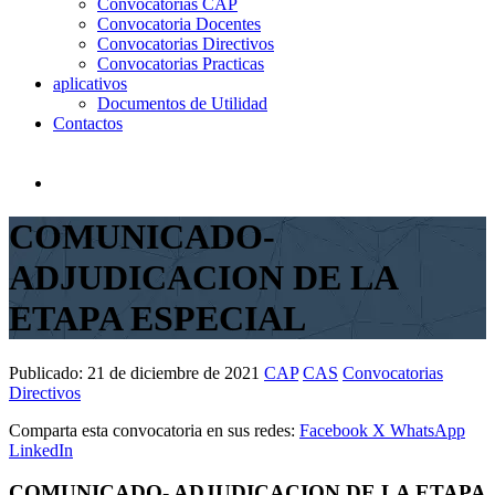
Convocatorias CAP
Convocatoria Docentes
Convocatorias Directivos
Convocatorias Practicas
aplicativos
Documentos de Utilidad
Contactos
COMUNICADO-
ADJUDICACION DE LA
ETAPA ESPECIAL
Publicado:
21 de diciembre de 2021
CAP
CAS
Convocatorias
Directivos
Comparta esta convocatoria en sus redes:
Facebook
X
WhatsApp
LinkedIn
COMUNICADO- ADJUDICACION DE LA ETAPA