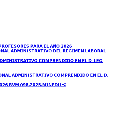
𝗥𝗢𝗙𝗘𝗦𝗢𝗥𝗘𝗦 𝗣𝗔𝗥𝗔 𝗘𝗟 𝗔𝗡̃𝗢 𝟮𝟬𝟮𝟲
𝗡𝗔𝗟 𝗔𝗗𝗠𝗜𝗡𝗜𝗦𝗧𝗥𝗔𝗧𝗜𝗩𝗢 𝗗𝗘𝗟 𝗥𝗘𝗚𝗜𝗠𝗘𝗡 𝗟𝗔𝗕𝗢𝗥𝗔𝗟
𝗗𝗠𝗜𝗡𝗜𝗦𝗧𝗥𝗔𝗧𝗜𝗩𝗢 𝗖𝗢𝗠𝗣𝗥𝗘𝗡𝗗𝗜𝗗𝗢 𝗘𝗡 𝗘𝗟 𝗗. 𝗟𝗘𝗚.
𝗢𝗡𝗔𝗟 𝗔𝗗𝗠𝗜𝗡𝗜𝗦𝗧𝗥𝗔𝗧𝗜𝗩𝗢 𝗖𝗢𝗠𝗣𝗥𝗘𝗡𝗗𝗜𝗗𝗢 𝗘𝗡 𝗘𝗟 𝗗.
𝟬𝟮𝟲 𝗥𝗩𝗠 𝟬𝟵𝟴-𝟮𝟬𝟮𝟱-𝗠𝗜𝗡𝗘𝗗𝗨 📢