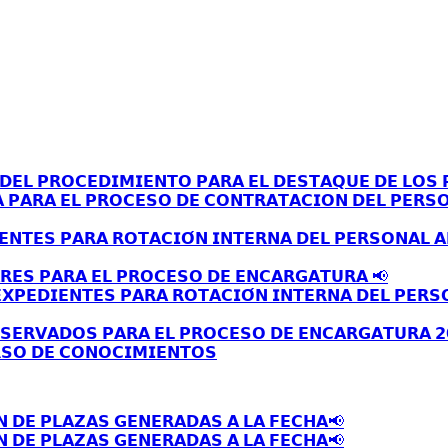
𝗘𝗟 𝗣𝗥𝗢𝗖𝗘𝗗𝗜𝗠𝗜𝗘𝗡𝗧𝗢 𝗣𝗔𝗥𝗔 𝗘𝗟 𝗗𝗘𝗦𝗧𝗔𝗤𝗨𝗘 𝗗𝗘 𝗟𝗢𝗦 𝗣
𝗔 𝗣𝗔𝗥𝗔 𝗘𝗟 𝗣𝗥𝗢𝗖𝗘𝗦𝗢 𝗗𝗘 𝗖𝗢𝗡𝗧𝗥𝗔𝗧𝗔𝗖𝗜𝗢𝗡 𝗗𝗘𝗟 𝗣𝗘𝗥𝗦
𝗘𝗡𝗧𝗘𝗦 𝗣𝗔𝗥𝗔 𝗥𝗢𝗧𝗔𝗖𝗜𝗢́𝗡 𝗜𝗡𝗧𝗘𝗥𝗡𝗔 𝗗𝗘𝗟 𝗣𝗘𝗥𝗦𝗢𝗡𝗔𝗟 
𝗥𝗘𝗦 𝗣𝗔𝗥𝗔 𝗘𝗟 𝗣𝗥𝗢𝗖𝗘𝗦𝗢 𝗗𝗘 𝗘𝗡𝗖𝗔𝗥𝗚𝗔𝗧𝗨𝗥𝗔 📢
𝗫𝗣𝗘𝗗𝗜𝗘𝗡𝗧𝗘𝗦 𝗣𝗔𝗥𝗔 𝗥𝗢𝗧𝗔𝗖𝗜𝗢́𝗡 𝗜𝗡𝗧𝗘𝗥𝗡𝗔 𝗗𝗘𝗟 𝗣𝗘𝗥𝗦
𝗦𝗘𝗥𝗩𝗔𝗗𝗢𝗦 𝗣𝗔𝗥𝗔 𝗘𝗟 𝗣𝗥𝗢𝗖𝗘𝗦𝗢 𝗗𝗘 𝗘𝗡𝗖𝗔𝗥𝗚𝗔𝗧𝗨𝗥𝗔 𝟮
𝗦𝗢 𝗗𝗘 𝗖𝗢𝗡𝗢𝗖𝗜𝗠𝗜𝗘𝗡𝗧𝗢𝗦
𝗡 𝗗𝗘 𝗣𝗟𝗔𝗭𝗔𝗦 𝗚𝗘𝗡𝗘𝗥𝗔𝗗𝗔𝗦 𝗔 𝗟𝗔 𝗙𝗘𝗖𝗛𝗔📢
𝗡 𝗗𝗘 𝗣𝗟𝗔𝗭𝗔𝗦 𝗚𝗘𝗡𝗘𝗥𝗔𝗗𝗔𝗦 𝗔 𝗟𝗔 𝗙𝗘𝗖𝗛𝗔📢