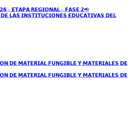
𝟮𝟲 – 𝗘𝗧𝗔𝗣𝗔 𝗥𝗘𝗚𝗜𝗢𝗡𝗔𝗟 – 𝗙𝗔𝗦𝗘 𝟮📢
𝗘 𝗟𝗔𝗦 𝗜𝗡𝗦𝗧𝗜𝗧𝗨𝗖𝗜𝗢𝗡𝗘𝗦 𝗘𝗗𝗨𝗖𝗔𝗧𝗜𝗩𝗔𝗦 𝗗𝗘𝗟
𝗢𝗡 𝗗𝗘 𝗠𝗔𝗧𝗘𝗥𝗜𝗔𝗟 𝗙𝗨𝗡𝗚𝗜𝗕𝗟𝗘 𝗬 𝗠𝗔𝗧𝗘𝗥𝗜𝗔𝗟𝗘𝗦 𝗗𝗘
𝗢𝗡 𝗗𝗘 𝗠𝗔𝗧𝗘𝗥𝗜𝗔𝗟 𝗙𝗨𝗡𝗚𝗜𝗕𝗟𝗘 𝗬 𝗠𝗔𝗧𝗘𝗥𝗜𝗔𝗟𝗘𝗦 𝗗𝗘