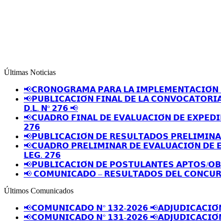
Últimas Noticias
📢𝗖𝗥𝗢𝗡𝗢𝗚𝗥𝗔𝗠𝗔 𝗣𝗔𝗥𝗔 𝗟𝗔 𝗜𝗠𝗣𝗟𝗘𝗠𝗘𝗡𝗧𝗔𝗖𝗜𝗢́𝗡 
📢𝗣𝗨𝗕𝗟𝗜𝗖𝗔𝗖𝗜𝗢́𝗡 𝗙𝗜𝗡𝗔𝗟 𝗗𝗘 𝗟𝗔 𝗖𝗢𝗡𝗩𝗢𝗖𝗔𝗧𝗢𝗥𝗜
𝗗.𝗟. 𝗡º 𝟮𝟳𝟲 📢
📢𝗖𝗨𝗔𝗗𝗥𝗢 𝗙𝗜𝗡𝗔𝗟 𝗗𝗘 𝗘𝗩𝗔𝗟𝗨𝗔𝗖𝗜𝗢́𝗡 𝗗𝗘 𝗘𝗫𝗣𝗘𝗗𝗜
𝟮𝟳𝟲
📢𝗣𝗨𝗕𝗟𝗜𝗖𝗔𝗖𝗜𝗢́𝗡 𝗗𝗘 𝗥𝗘𝗦𝗨𝗟𝗧𝗔𝗗𝗢𝗦 𝗣𝗥𝗘𝗟𝗜𝗠𝗜𝗡
📢𝗖𝗨𝗔𝗗𝗥𝗢 𝗣𝗥𝗘𝗟𝗜𝗠𝗜𝗡𝗔𝗥 𝗗𝗘 𝗘𝗩𝗔𝗟𝗨𝗔𝗖𝗜𝗢́𝗡 𝗗𝗘 
𝗟𝗘𝗚. 𝟮𝟳𝟲
📢𝗣𝗨𝗕𝗟𝗜𝗖𝗔𝗖𝗜𝗢́𝗡 𝗗𝗘 𝗣𝗢𝗦𝗧𝗨𝗟𝗔𝗡𝗧𝗘𝗦 𝗔𝗣𝗧𝗢𝗦/𝗢
📢 𝗖𝗢𝗠𝗨𝗡𝗜𝗖𝗔𝗗𝗢 – 𝗥𝗘𝗦𝗨𝗟𝗧𝗔𝗗𝗢𝗦 𝗗𝗘𝗟 𝗖𝗢𝗡𝗖𝗨𝗥
Últimos Comunicados
📢𝗖𝗢𝗠𝗨𝗡𝗜𝗖𝗔𝗗𝗢 𝗡° 𝟭𝟯𝟮-𝟮𝟬𝟮𝟲 📢𝗔𝗗𝗝𝗨𝗗𝗜𝗖𝗔𝗖𝗜𝗢́
📢𝗖𝗢𝗠𝗨𝗡𝗜𝗖𝗔𝗗𝗢 𝗡° 𝟭𝟯𝟭-𝟮𝟬𝟮𝟲 📢𝗔𝗗𝗝𝗨𝗗𝗜𝗖𝗔𝗖𝗜𝗢́