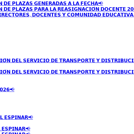
𝗡 𝗗𝗘 𝗣𝗟𝗔𝗭𝗔𝗦 𝗚𝗘𝗡𝗘𝗥𝗔𝗗𝗔𝗦 𝗔 𝗟𝗔 𝗙𝗘𝗖𝗛𝗔📢
 𝗗𝗘 𝗣𝗟𝗔𝗭𝗔𝗦 𝗣𝗔𝗥𝗔 𝗟𝗔 𝗥𝗘𝗔𝗦𝗜𝗚𝗡𝗔𝗖𝗜𝗢́𝗡 𝗗𝗢𝗖𝗘𝗡𝗧𝗘 𝟮𝟬
𝗥𝗘𝗖𝗧𝗢𝗥𝗘𝗦, 𝗗𝗢𝗖𝗘𝗡𝗧𝗘𝗦 𝗬 𝗖𝗢𝗠𝗨𝗡𝗜𝗗𝗔𝗗 𝗘𝗗𝗨𝗖𝗔𝗧𝗜𝗩𝗔 
́𝗡 𝗗𝗘𝗟 𝗦𝗘𝗥𝗩𝗜𝗖𝗜𝗢 𝗗𝗘 𝗧𝗥𝗔𝗡𝗦𝗣𝗢𝗥𝗧𝗘 𝗬 𝗗𝗜𝗦𝗧𝗥𝗜𝗕𝗨𝗖𝗜
́𝗡 𝗗𝗘𝗟 𝗦𝗘𝗥𝗩𝗜𝗖𝗜𝗢 𝗗𝗘 𝗧𝗥𝗔𝗡𝗦𝗣𝗢𝗥𝗧𝗘 𝗬 𝗗𝗜𝗦𝗧𝗥𝗜𝗕𝗨𝗖𝗜
𝟬𝟮𝟲📢
𝗟 𝗘𝗦𝗣𝗜𝗡𝗔𝗥📢
 𝗘𝗦𝗣𝗜𝗡𝗔𝗥📢