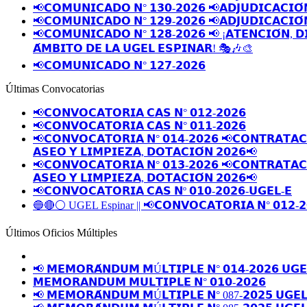
📢𝗖𝗢𝗠𝗨𝗡𝗜𝗖𝗔𝗗𝗢 𝗡° 𝟭𝟯𝟬-𝟮𝟬𝟮𝟲 📢𝗔𝗗𝗝𝗨𝗗𝗜𝗖𝗔𝗖𝗜𝗢́
📢𝗖𝗢𝗠𝗨𝗡𝗜𝗖𝗔𝗗𝗢 𝗡° 𝟭𝟮𝟵-𝟮𝟬𝟮𝟲 📢𝗔𝗗𝗝𝗨𝗗𝗜𝗖𝗔𝗖𝗜𝗢́
📢𝗖𝗢𝗠𝗨𝗡𝗜𝗖𝗔𝗗𝗢 𝗡° 𝟭𝟮𝟴-𝟮𝟬𝟮𝟲 📢 ¡𝗔𝗧𝗘𝗡𝗖𝗜𝗢́𝗡, 𝗗
𝗔́𝗠𝗕𝗜𝗧𝗢 𝗗𝗘 𝗟𝗔 𝗨𝗚𝗘𝗟 𝗘𝗦𝗣𝗜𝗡𝗔𝗥! 🎭🎶🎨
📢𝗖𝗢𝗠𝗨𝗡𝗜𝗖𝗔𝗗𝗢 𝗡° 𝟭𝟮𝟳-𝟮𝟬𝟮𝟲
Últimas Convocatorias
📢𝗖𝗢𝗡𝗩𝗢𝗖𝗔𝗧𝗢𝗥𝗜𝗔 𝗖𝗔𝗦 𝗡° 𝟬𝟭𝟮-𝟮𝟬𝟮𝟲
📢𝗖𝗢𝗡𝗩𝗢𝗖𝗔𝗧𝗢𝗥𝗜𝗔 𝗖𝗔𝗦 𝗡° 𝟬𝟭𝟭-𝟮𝟬𝟮𝟲
📢𝗖𝗢𝗡𝗩𝗢𝗖𝗔𝗧𝗢𝗥𝗜𝗔 𝗡° 𝟬𝟭𝟰-𝟮𝟬𝟮𝟲 📢𝗖𝗢𝗡𝗧𝗥𝗔𝗧𝗔𝗖𝗜
𝗔𝗦𝗘𝗢 𝗬 𝗟𝗜𝗠𝗣𝗜𝗘𝗭𝗔, 𝗗𝗢𝗧𝗔𝗖𝗜𝗢́𝗡 𝟮𝟬𝟮𝟲📢
📢𝗖𝗢𝗡𝗩𝗢𝗖𝗔𝗧𝗢𝗥𝗜𝗔 𝗡° 𝟬𝟭𝟯-𝟮𝟬𝟮𝟲 📢𝗖𝗢𝗡𝗧𝗥𝗔𝗧𝗔𝗖𝗜
𝗔𝗦𝗘𝗢 𝗬 𝗟𝗜𝗠𝗣𝗜𝗘𝗭𝗔, 𝗗𝗢𝗧𝗔𝗖𝗜𝗢́𝗡 𝟮𝟬𝟮𝟲📢
📢𝗖𝗢𝗡𝗩𝗢𝗖𝗔𝗧𝗢𝗥𝗜𝗔 𝗖𝗔𝗦 𝗡º 𝟬𝟭𝟬-𝟮𝟬𝟮𝟲-𝗨𝗚𝗘𝗟-𝗘
🔵🔴⚪️ UGEL Espinar || 📢𝗖𝗢𝗡𝗩𝗢𝗖𝗔𝗧𝗢𝗥𝗜𝗔 𝗡° 𝟬𝟭𝟮-𝟮
Últimos Oficios Múltiples
📢 𝗠𝗘𝗠𝗢𝗥𝗔́𝗡𝗗𝗨𝗠 𝗠Ú𝗟𝗧𝗜𝗣𝗟𝗘 𝗡° 𝟬𝟭𝟰-𝟮𝟬𝟮𝟲 𝗨𝗚𝗘
𝗠𝗘𝗠𝗢𝗥𝗔𝗡𝗗𝗨𝗠 𝗠𝗨𝗟𝗧𝗜𝗣𝗟𝗘 𝗡° 𝟬𝟭𝟬-𝟮𝟬𝟮𝟲
📢 𝗠𝗘𝗠𝗢𝗥𝗔́𝗡𝗗𝗨𝗠 𝗠Ú𝗟𝗧𝗜𝗣𝗟𝗘 𝗡° 087-𝟮𝟬𝟮𝟱 𝗨𝗚𝗘𝗟