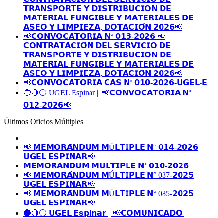
𝗧𝗥𝗔𝗡𝗦𝗣𝗢𝗥𝗧𝗘 𝗬 𝗗𝗜𝗦𝗧𝗥𝗜𝗕𝗨𝗖𝗜𝗢𝗡 𝗗𝗘
𝗠𝗔𝗧𝗘𝗥𝗜𝗔𝗟 𝗙𝗨𝗡𝗚𝗜𝗕𝗟𝗘 𝗬 𝗠𝗔𝗧𝗘𝗥𝗜𝗔𝗟𝗘𝗦 𝗗𝗘
𝗔𝗦𝗘𝗢 𝗬 𝗟𝗜𝗠𝗣𝗜𝗘𝗭𝗔, 𝗗𝗢𝗧𝗔𝗖𝗜𝗢́𝗡 𝟮𝟬𝟮𝟲📢
📢𝗖𝗢𝗡𝗩𝗢𝗖𝗔𝗧𝗢𝗥𝗜𝗔 𝗡° 𝟬𝟭𝟯-𝟮𝟬𝟮𝟲 📢
𝗖𝗢𝗡𝗧𝗥𝗔𝗧𝗔𝗖𝗜𝗢́𝗡 𝗗𝗘𝗟 𝗦𝗘𝗥𝗩𝗜𝗖𝗜𝗢 𝗗𝗘
𝗧𝗥𝗔𝗡𝗦𝗣𝗢𝗥𝗧𝗘 𝗬 𝗗𝗜𝗦𝗧𝗥𝗜𝗕𝗨𝗖𝗜𝗢𝗡 𝗗𝗘
𝗠𝗔𝗧𝗘𝗥𝗜𝗔𝗟 𝗙𝗨𝗡𝗚𝗜𝗕𝗟𝗘 𝗬 𝗠𝗔𝗧𝗘𝗥𝗜𝗔𝗟𝗘𝗦 𝗗𝗘
𝗔𝗦𝗘𝗢 𝗬 𝗟𝗜𝗠𝗣𝗜𝗘𝗭𝗔, 𝗗𝗢𝗧𝗔𝗖𝗜𝗢́𝗡 𝟮𝟬𝟮𝟲📢
📢𝗖𝗢𝗡𝗩𝗢𝗖𝗔𝗧𝗢𝗥𝗜𝗔 𝗖𝗔𝗦 𝗡º 𝟬𝟭𝟬-𝟮𝟬𝟮𝟲-𝗨𝗚𝗘𝗟-𝗘
🔵🔴⚪️ UGEL Espinar || 📢𝗖𝗢𝗡𝗩𝗢𝗖𝗔𝗧𝗢𝗥𝗜𝗔 𝗡°
𝟬𝟭𝟮-𝟮𝟬𝟮𝟲📢
Últimos Oficios Múltiples
📢 𝗠𝗘𝗠𝗢𝗥𝗔́𝗡𝗗𝗨𝗠 𝗠Ú𝗟𝗧𝗜𝗣𝗟𝗘 𝗡° 𝟬𝟭𝟰-𝟮𝟬𝟮𝟲
𝗨𝗚𝗘𝗟 𝗘𝗦𝗣𝗜𝗡𝗔𝗥📢
𝗠𝗘𝗠𝗢𝗥𝗔𝗡𝗗𝗨𝗠 𝗠𝗨𝗟𝗧𝗜𝗣𝗟𝗘 𝗡° 𝟬𝟭𝟬-𝟮𝟬𝟮𝟲
📢 𝗠𝗘𝗠𝗢𝗥𝗔́𝗡𝗗𝗨𝗠 𝗠Ú𝗟𝗧𝗜𝗣𝗟𝗘 𝗡° 087-𝟮𝟬𝟮𝟱
𝗨𝗚𝗘𝗟 𝗘𝗦𝗣𝗜𝗡𝗔𝗥📢
📢 𝗠𝗘𝗠𝗢𝗥𝗔́𝗡𝗗𝗨𝗠 𝗠Ú𝗟𝗧𝗜𝗣𝗟𝗘 𝗡° 085-𝟮𝟬𝟮𝟱
𝗨𝗚𝗘𝗟 𝗘𝗦𝗣𝗜𝗡𝗔𝗥📢
🔵🔴⚪️ 𝗨𝗚𝗘𝗟 𝗘𝘀𝗽𝗶𝗻𝗮𝗿 || 📢𝗖𝗢𝗠𝗨𝗡𝗜𝗖𝗔𝗗𝗢 |