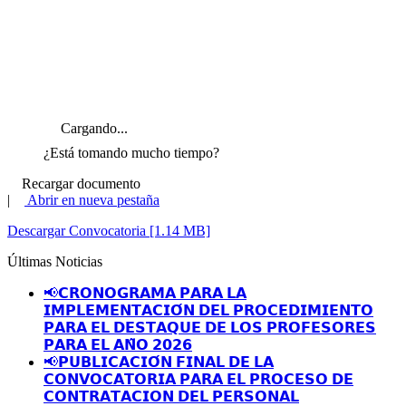
Cargando...
¿Está tomando mucho tiempo?
Recargar documento
|
Abrir en nueva pestaña
Descargar Convocatoria [1.14 MB]
Últimas Noticias
📢𝗖𝗥𝗢𝗡𝗢𝗚𝗥𝗔𝗠𝗔 𝗣𝗔𝗥𝗔 𝗟𝗔
𝗜𝗠𝗣𝗟𝗘𝗠𝗘𝗡𝗧𝗔𝗖𝗜𝗢́𝗡 𝗗𝗘𝗟 𝗣𝗥𝗢𝗖𝗘𝗗𝗜𝗠𝗜𝗘𝗡𝗧𝗢
𝗣𝗔𝗥𝗔 𝗘𝗟 𝗗𝗘𝗦𝗧𝗔𝗤𝗨𝗘 𝗗𝗘 𝗟𝗢𝗦 𝗣𝗥𝗢𝗙𝗘𝗦𝗢𝗥𝗘𝗦
𝗣𝗔𝗥𝗔 𝗘𝗟 𝗔𝗡̃𝗢 𝟮𝟬𝟮𝟲
📢𝗣𝗨𝗕𝗟𝗜𝗖𝗔𝗖𝗜𝗢́𝗡 𝗙𝗜𝗡𝗔𝗟 𝗗𝗘 𝗟𝗔
𝗖𝗢𝗡𝗩𝗢𝗖𝗔𝗧𝗢𝗥𝗜𝗔 𝗣𝗔𝗥𝗔 𝗘𝗟 𝗣𝗥𝗢𝗖𝗘𝗦𝗢 𝗗𝗘
𝗖𝗢𝗡𝗧𝗥𝗔𝗧𝗔𝗖𝗜𝗢𝗡 𝗗𝗘𝗟 𝗣𝗘𝗥𝗦𝗢𝗡𝗔𝗟