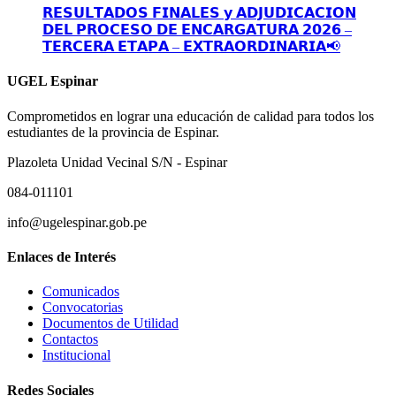
𝗥𝗘𝗦𝗨𝗟𝗧𝗔𝗗𝗢𝗦 𝗙𝗜𝗡𝗔𝗟𝗘𝗦 𝘆 𝗔𝗗𝗝𝗨𝗗𝗜𝗖𝗔𝗖𝗜𝗢𝗡
𝗗𝗘𝗟 𝗣𝗥𝗢𝗖𝗘𝗦𝗢 𝗗𝗘 𝗘𝗡𝗖𝗔𝗥𝗚𝗔𝗧𝗨𝗥𝗔 𝟮𝟬𝟮𝟲 –
𝗧𝗘𝗥𝗖𝗘𝗥𝗔 𝗘𝗧𝗔𝗣𝗔 – 𝗘𝗫𝗧𝗥𝗔𝗢𝗥𝗗𝗜𝗡𝗔𝗥𝗜𝗔📢
UGEL Espinar
Comprometidos en lograr una educación de calidad para todos los
estudiantes de la provincia de Espinar.
Plazoleta Unidad Vecinal S/N - Espinar
084-011101
info@ugelespinar.gob.pe
Enlaces de Interés
Comunicados
Convocatorias
Documentos de Utilidad
Contactos
Institucional
Redes Sociales