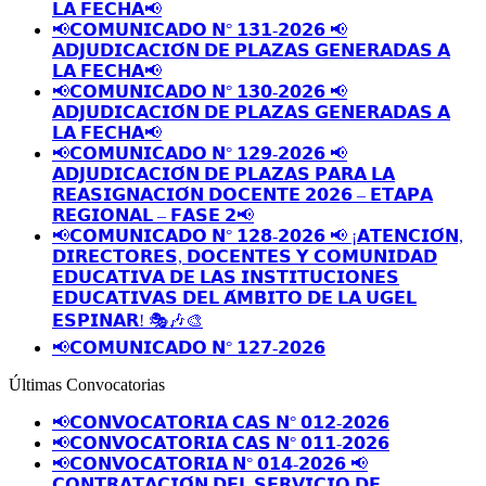
𝗟𝗔 𝗙𝗘𝗖𝗛𝗔📢
📢𝗖𝗢𝗠𝗨𝗡𝗜𝗖𝗔𝗗𝗢 𝗡° 𝟭𝟯𝟭-𝟮𝟬𝟮𝟲 📢
𝗔𝗗𝗝𝗨𝗗𝗜𝗖𝗔𝗖𝗜𝗢́𝗡 𝗗𝗘 𝗣𝗟𝗔𝗭𝗔𝗦 𝗚𝗘𝗡𝗘𝗥𝗔𝗗𝗔𝗦 𝗔
𝗟𝗔 𝗙𝗘𝗖𝗛𝗔📢
📢𝗖𝗢𝗠𝗨𝗡𝗜𝗖𝗔𝗗𝗢 𝗡° 𝟭𝟯𝟬-𝟮𝟬𝟮𝟲 📢
𝗔𝗗𝗝𝗨𝗗𝗜𝗖𝗔𝗖𝗜𝗢́𝗡 𝗗𝗘 𝗣𝗟𝗔𝗭𝗔𝗦 𝗚𝗘𝗡𝗘𝗥𝗔𝗗𝗔𝗦 𝗔
𝗟𝗔 𝗙𝗘𝗖𝗛𝗔📢
📢𝗖𝗢𝗠𝗨𝗡𝗜𝗖𝗔𝗗𝗢 𝗡° 𝟭𝟮𝟵-𝟮𝟬𝟮𝟲 📢
𝗔𝗗𝗝𝗨𝗗𝗜𝗖𝗔𝗖𝗜𝗢́𝗡 𝗗𝗘 𝗣𝗟𝗔𝗭𝗔𝗦 𝗣𝗔𝗥𝗔 𝗟𝗔
𝗥𝗘𝗔𝗦𝗜𝗚𝗡𝗔𝗖𝗜𝗢́𝗡 𝗗𝗢𝗖𝗘𝗡𝗧𝗘 𝟮𝟬𝟮𝟲 – 𝗘𝗧𝗔𝗣𝗔
𝗥𝗘𝗚𝗜𝗢𝗡𝗔𝗟 – 𝗙𝗔𝗦𝗘 𝟮📢
📢𝗖𝗢𝗠𝗨𝗡𝗜𝗖𝗔𝗗𝗢 𝗡° 𝟭𝟮𝟴-𝟮𝟬𝟮𝟲 📢 ¡𝗔𝗧𝗘𝗡𝗖𝗜𝗢́𝗡,
𝗗𝗜𝗥𝗘𝗖𝗧𝗢𝗥𝗘𝗦, 𝗗𝗢𝗖𝗘𝗡𝗧𝗘𝗦 𝗬 𝗖𝗢𝗠𝗨𝗡𝗜𝗗𝗔𝗗
𝗘𝗗𝗨𝗖𝗔𝗧𝗜𝗩𝗔 𝗗𝗘 𝗟𝗔𝗦 𝗜𝗡𝗦𝗧𝗜𝗧𝗨𝗖𝗜𝗢𝗡𝗘𝗦
𝗘𝗗𝗨𝗖𝗔𝗧𝗜𝗩𝗔𝗦 𝗗𝗘𝗟 𝗔́𝗠𝗕𝗜𝗧𝗢 𝗗𝗘 𝗟𝗔 𝗨𝗚𝗘𝗟
𝗘𝗦𝗣𝗜𝗡𝗔𝗥! 🎭🎶🎨
📢𝗖𝗢𝗠𝗨𝗡𝗜𝗖𝗔𝗗𝗢 𝗡° 𝟭𝟮𝟳-𝟮𝟬𝟮𝟲
Últimas Convocatorias
📢𝗖𝗢𝗡𝗩𝗢𝗖𝗔𝗧𝗢𝗥𝗜𝗔 𝗖𝗔𝗦 𝗡° 𝟬𝟭𝟮-𝟮𝟬𝟮𝟲
📢𝗖𝗢𝗡𝗩𝗢𝗖𝗔𝗧𝗢𝗥𝗜𝗔 𝗖𝗔𝗦 𝗡° 𝟬𝟭𝟭-𝟮𝟬𝟮𝟲
📢𝗖𝗢𝗡𝗩𝗢𝗖𝗔𝗧𝗢𝗥𝗜𝗔 𝗡° 𝟬𝟭𝟰-𝟮𝟬𝟮𝟲 📢
𝗖𝗢𝗡𝗧𝗥𝗔𝗧𝗔𝗖𝗜𝗢́𝗡 𝗗𝗘𝗟 𝗦𝗘𝗥𝗩𝗜𝗖𝗜𝗢 𝗗𝗘