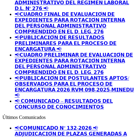
𝗔𝗗𝗠𝗜𝗡𝗜𝗦𝗧𝗥𝗔𝗧𝗜𝗩𝗢 𝗗𝗘𝗟 𝗥𝗘𝗚𝗜𝗠𝗘𝗡 𝗟𝗔𝗕𝗢𝗥𝗔𝗟
𝗗.𝗟. 𝗡º 𝟮𝟳𝟲 📢
📢𝗖𝗨𝗔𝗗𝗥𝗢 𝗙𝗜𝗡𝗔𝗟 𝗗𝗘 𝗘𝗩𝗔𝗟𝗨𝗔𝗖𝗜𝗢́𝗡 𝗗𝗘
𝗘𝗫𝗣𝗘𝗗𝗜𝗘𝗡𝗧𝗘𝗦 𝗣𝗔𝗥𝗔 𝗥𝗢𝗧𝗔𝗖𝗜𝗢́𝗡 𝗜𝗡𝗧𝗘𝗥𝗡𝗔
𝗗𝗘𝗟 𝗣𝗘𝗥𝗦𝗢𝗡𝗔𝗟 𝗔𝗗𝗠𝗜𝗡𝗜𝗦𝗧𝗥𝗔𝗧𝗜𝗩𝗢
𝗖𝗢𝗠𝗣𝗥𝗘𝗡𝗗𝗜𝗗𝗢 𝗘𝗡 𝗘𝗟 𝗗. 𝗟𝗘𝗚. 𝟮𝟳𝟲
📢𝗣𝗨𝗕𝗟𝗜𝗖𝗔𝗖𝗜𝗢́𝗡 𝗗𝗘 𝗥𝗘𝗦𝗨𝗟𝗧𝗔𝗗𝗢𝗦
𝗣𝗥𝗘𝗟𝗜𝗠𝗜𝗡𝗔𝗥𝗘𝗦 𝗣𝗔𝗥𝗔 𝗘𝗟 𝗣𝗥𝗢𝗖𝗘𝗦𝗢 𝗗𝗘
𝗘𝗡𝗖𝗔𝗥𝗚𝗔𝗧𝗨𝗥𝗔 📢
📢𝗖𝗨𝗔𝗗𝗥𝗢 𝗣𝗥𝗘𝗟𝗜𝗠𝗜𝗡𝗔𝗥 𝗗𝗘 𝗘𝗩𝗔𝗟𝗨𝗔𝗖𝗜𝗢́𝗡 𝗗𝗘
𝗘𝗫𝗣𝗘𝗗𝗜𝗘𝗡𝗧𝗘𝗦 𝗣𝗔𝗥𝗔 𝗥𝗢𝗧𝗔𝗖𝗜𝗢́𝗡 𝗜𝗡𝗧𝗘𝗥𝗡𝗔
𝗗𝗘𝗟 𝗣𝗘𝗥𝗦𝗢𝗡𝗔𝗟 𝗔𝗗𝗠𝗜𝗡𝗜𝗦𝗧𝗥𝗔𝗧𝗜𝗩𝗢
𝗖𝗢𝗠𝗣𝗥𝗘𝗡𝗗𝗜𝗗𝗢 𝗘𝗡 𝗘𝗟 𝗗. 𝗟𝗘𝗚. 𝟮𝟳𝟲
📢𝗣𝗨𝗕𝗟𝗜𝗖𝗔𝗖𝗜𝗢́𝗡 𝗗𝗘 𝗣𝗢𝗦𝗧𝗨𝗟𝗔𝗡𝗧𝗘𝗦 𝗔𝗣𝗧𝗢𝗦/
𝗢𝗕𝗦𝗘𝗥𝗩𝗔𝗗𝗢𝗦 𝗣𝗔𝗥𝗔 𝗘𝗟 𝗣𝗥𝗢𝗖𝗘𝗦𝗢 𝗗𝗘
𝗘𝗡𝗖𝗔𝗥𝗚𝗔𝗧𝗨𝗥𝗔 𝟮𝟬𝟮𝟲 𝗥𝗩𝗠 𝟬𝟵𝟴-𝟮𝟬𝟮𝟱-𝗠𝗜𝗡𝗘𝗗𝗨
📢
📢 𝗖𝗢𝗠𝗨𝗡𝗜𝗖𝗔𝗗𝗢 – 𝗥𝗘𝗦𝗨𝗟𝗧𝗔𝗗𝗢𝗦 𝗗𝗘𝗟
𝗖𝗢𝗡𝗖𝗨𝗥𝗦𝗢 𝗗𝗘 𝗖𝗢𝗡𝗢𝗖𝗜𝗠𝗜𝗘𝗡𝗧𝗢𝗦
Últimos Comunicados
📢𝗖𝗢𝗠𝗨𝗡𝗜𝗖𝗔𝗗𝗢 𝗡° 𝟭𝟯𝟮-𝟮𝟬𝟮𝟲 📢
𝗔𝗗𝗝𝗨𝗗𝗜𝗖𝗔𝗖𝗜𝗢́𝗡 𝗗𝗘 𝗣𝗟𝗔𝗭𝗔𝗦 𝗚𝗘𝗡𝗘𝗥𝗔𝗗𝗔𝗦 𝗔