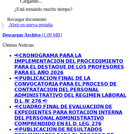
Cargando...
¿Está tomando mucho tiempo?
Recargar documento
|
Abrir en nueva pestaña
Descargar Archivo
[1.09 MB]
Últimas Noticias
📢𝗖𝗥𝗢𝗡𝗢𝗚𝗥𝗔𝗠𝗔 𝗣𝗔𝗥𝗔 𝗟𝗔
𝗜𝗠𝗣𝗟𝗘𝗠𝗘𝗡𝗧𝗔𝗖𝗜𝗢́𝗡 𝗗𝗘𝗟 𝗣𝗥𝗢𝗖𝗘𝗗𝗜𝗠𝗜𝗘𝗡𝗧𝗢
𝗣𝗔𝗥𝗔 𝗘𝗟 𝗗𝗘𝗦𝗧𝗔𝗤𝗨𝗘 𝗗𝗘 𝗟𝗢𝗦 𝗣𝗥𝗢𝗙𝗘𝗦𝗢𝗥𝗘𝗦
𝗣𝗔𝗥𝗔 𝗘𝗟 𝗔𝗡̃𝗢 𝟮𝟬𝟮𝟲
📢𝗣𝗨𝗕𝗟𝗜𝗖𝗔𝗖𝗜𝗢́𝗡 𝗙𝗜𝗡𝗔𝗟 𝗗𝗘 𝗟𝗔
𝗖𝗢𝗡𝗩𝗢𝗖𝗔𝗧𝗢𝗥𝗜𝗔 𝗣𝗔𝗥𝗔 𝗘𝗟 𝗣𝗥𝗢𝗖𝗘𝗦𝗢 𝗗𝗘
𝗖𝗢𝗡𝗧𝗥𝗔𝗧𝗔𝗖𝗜𝗢𝗡 𝗗𝗘𝗟 𝗣𝗘𝗥𝗦𝗢𝗡𝗔𝗟
𝗔𝗗𝗠𝗜𝗡𝗜𝗦𝗧𝗥𝗔𝗧𝗜𝗩𝗢 𝗗𝗘𝗟 𝗥𝗘𝗚𝗜𝗠𝗘𝗡 𝗟𝗔𝗕𝗢𝗥𝗔𝗟
𝗗.𝗟. 𝗡º 𝟮𝟳𝟲 📢
📢𝗖𝗨𝗔𝗗𝗥𝗢 𝗙𝗜𝗡𝗔𝗟 𝗗𝗘 𝗘𝗩𝗔𝗟𝗨𝗔𝗖𝗜𝗢́𝗡 𝗗𝗘
𝗘𝗫𝗣𝗘𝗗𝗜𝗘𝗡𝗧𝗘𝗦 𝗣𝗔𝗥𝗔 𝗥𝗢𝗧𝗔𝗖𝗜𝗢́𝗡 𝗜𝗡𝗧𝗘𝗥𝗡𝗔
𝗗𝗘𝗟 𝗣𝗘𝗥𝗦𝗢𝗡𝗔𝗟 𝗔𝗗𝗠𝗜𝗡𝗜𝗦𝗧𝗥𝗔𝗧𝗜𝗩𝗢
𝗖𝗢𝗠𝗣𝗥𝗘𝗡𝗗𝗜𝗗𝗢 𝗘𝗡 𝗘𝗟 𝗗. 𝗟𝗘𝗚. 𝟮𝟳𝟲
📢𝗣𝗨𝗕𝗟𝗜𝗖𝗔𝗖𝗜𝗢́𝗡 𝗗𝗘 𝗥𝗘𝗦𝗨𝗟𝗧𝗔𝗗𝗢𝗦