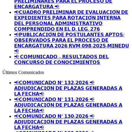
𝗣𝗥𝗘𝗟𝗜𝗠𝗜𝗡𝗔𝗥𝗘𝗦 𝗣𝗔𝗥𝗔 𝗘𝗟 𝗣𝗥𝗢𝗖𝗘𝗦𝗢 𝗗𝗘
𝗘𝗡𝗖𝗔𝗥𝗚𝗔𝗧𝗨𝗥𝗔 📢
📢𝗖𝗨𝗔𝗗𝗥𝗢 𝗣𝗥𝗘𝗟𝗜𝗠𝗜𝗡𝗔𝗥 𝗗𝗘 𝗘𝗩𝗔𝗟𝗨𝗔𝗖𝗜𝗢́𝗡 𝗗𝗘
𝗘𝗫𝗣𝗘𝗗𝗜𝗘𝗡𝗧𝗘𝗦 𝗣𝗔𝗥𝗔 𝗥𝗢𝗧𝗔𝗖𝗜𝗢́𝗡 𝗜𝗡𝗧𝗘𝗥𝗡𝗔
𝗗𝗘𝗟 𝗣𝗘𝗥𝗦𝗢𝗡𝗔𝗟 𝗔𝗗𝗠𝗜𝗡𝗜𝗦𝗧𝗥𝗔𝗧𝗜𝗩𝗢
𝗖𝗢𝗠𝗣𝗥𝗘𝗡𝗗𝗜𝗗𝗢 𝗘𝗡 𝗘𝗟 𝗗. 𝗟𝗘𝗚. 𝟮𝟳𝟲
📢𝗣𝗨𝗕𝗟𝗜𝗖𝗔𝗖𝗜𝗢́𝗡 𝗗𝗘 𝗣𝗢𝗦𝗧𝗨𝗟𝗔𝗡𝗧𝗘𝗦 𝗔𝗣𝗧𝗢𝗦/
𝗢𝗕𝗦𝗘𝗥𝗩𝗔𝗗𝗢𝗦 𝗣𝗔𝗥𝗔 𝗘𝗟 𝗣𝗥𝗢𝗖𝗘𝗦𝗢 𝗗𝗘
𝗘𝗡𝗖𝗔𝗥𝗚𝗔𝗧𝗨𝗥𝗔 𝟮𝟬𝟮𝟲 𝗥𝗩𝗠 𝟬𝟵𝟴-𝟮𝟬𝟮𝟱-𝗠𝗜𝗡𝗘𝗗𝗨
📢
📢 𝗖𝗢𝗠𝗨𝗡𝗜𝗖𝗔𝗗𝗢 – 𝗥𝗘𝗦𝗨𝗟𝗧𝗔𝗗𝗢𝗦 𝗗𝗘𝗟
𝗖𝗢𝗡𝗖𝗨𝗥𝗦𝗢 𝗗𝗘 𝗖𝗢𝗡𝗢𝗖𝗜𝗠𝗜𝗘𝗡𝗧𝗢𝗦
Últimos Comunicados
📢𝗖𝗢𝗠𝗨𝗡𝗜𝗖𝗔𝗗𝗢 𝗡° 𝟭𝟯𝟮-𝟮𝟬𝟮𝟲 📢
𝗔𝗗𝗝𝗨𝗗𝗜𝗖𝗔𝗖𝗜𝗢́𝗡 𝗗𝗘 𝗣𝗟𝗔𝗭𝗔𝗦 𝗚𝗘𝗡𝗘𝗥𝗔𝗗𝗔𝗦 𝗔
𝗟𝗔 𝗙𝗘𝗖𝗛𝗔📢
📢𝗖𝗢𝗠𝗨𝗡𝗜𝗖𝗔𝗗𝗢 𝗡° 𝟭𝟯𝟭-𝟮𝟬𝟮𝟲 📢
𝗔𝗗𝗝𝗨𝗗𝗜𝗖𝗔𝗖𝗜𝗢́𝗡 𝗗𝗘 𝗣𝗟𝗔𝗭𝗔𝗦 𝗚𝗘𝗡𝗘𝗥𝗔𝗗𝗔𝗦 𝗔
𝗟𝗔 𝗙𝗘𝗖𝗛𝗔📢
📢𝗖𝗢𝗠𝗨𝗡𝗜𝗖𝗔𝗗𝗢 𝗡° 𝟭𝟯𝟬-𝟮𝟬𝟮𝟲 📢
𝗔𝗗𝗝𝗨𝗗𝗜𝗖𝗔𝗖𝗜𝗢́𝗡 𝗗𝗘 𝗣𝗟𝗔𝗭𝗔𝗦 𝗚𝗘𝗡𝗘𝗥𝗔𝗗𝗔𝗦 𝗔
𝗟𝗔 𝗙𝗘𝗖𝗛𝗔📢