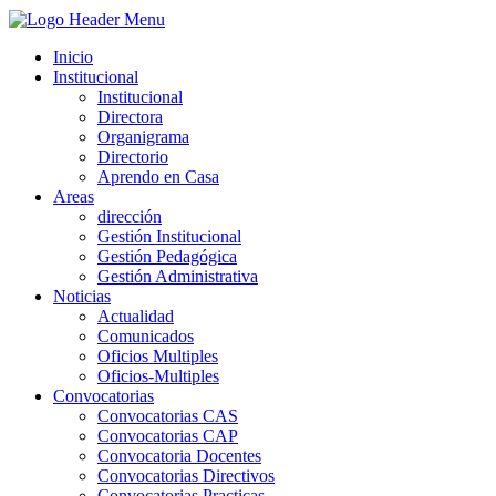
Inicio
Institucional
Institucional
Directora
Organigrama
Directorio
Aprendo en Casa
Areas
dirección
Gestión Institucional
Gestión Pedagógica
Gestión Administrativa
Noticias
Actualidad
Comunicados
Oficios Multiples
Oficios-Multiples
Convocatorias
Convocatorias CAS
Convocatorias CAP
Convocatoria Docentes
Convocatorias Directivos
Convocatorias Practicas