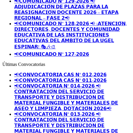
📢𝗖𝗢𝗠𝗨𝗡𝗜𝗖𝗔𝗗𝗢 𝗡° 𝟭𝟮𝟵-𝟮𝟬𝟮𝟲 📢
𝗔𝗗𝗝𝗨𝗗𝗜𝗖𝗔𝗖𝗜𝗢́𝗡 𝗗𝗘 𝗣𝗟𝗔𝗭𝗔𝗦 𝗣𝗔𝗥𝗔 𝗟𝗔
𝗥𝗘𝗔𝗦𝗜𝗚𝗡𝗔𝗖𝗜𝗢́𝗡 𝗗𝗢𝗖𝗘𝗡𝗧𝗘 𝟮𝟬𝟮𝟲 – 𝗘𝗧𝗔𝗣𝗔
𝗥𝗘𝗚𝗜𝗢𝗡𝗔𝗟 – 𝗙𝗔𝗦𝗘 𝟮📢
📢𝗖𝗢𝗠𝗨𝗡𝗜𝗖𝗔𝗗𝗢 𝗡° 𝟭𝟮𝟴-𝟮𝟬𝟮𝟲 📢 ¡𝗔𝗧𝗘𝗡𝗖𝗜𝗢́𝗡,
𝗗𝗜𝗥𝗘𝗖𝗧𝗢𝗥𝗘𝗦, 𝗗𝗢𝗖𝗘𝗡𝗧𝗘𝗦 𝗬 𝗖𝗢𝗠𝗨𝗡𝗜𝗗𝗔𝗗
𝗘𝗗𝗨𝗖𝗔𝗧𝗜𝗩𝗔 𝗗𝗘 𝗟𝗔𝗦 𝗜𝗡𝗦𝗧𝗜𝗧𝗨𝗖𝗜𝗢𝗡𝗘𝗦
𝗘𝗗𝗨𝗖𝗔𝗧𝗜𝗩𝗔𝗦 𝗗𝗘𝗟 𝗔́𝗠𝗕𝗜𝗧𝗢 𝗗𝗘 𝗟𝗔 𝗨𝗚𝗘𝗟
𝗘𝗦𝗣𝗜𝗡𝗔𝗥! 🎭🎶🎨
📢𝗖𝗢𝗠𝗨𝗡𝗜𝗖𝗔𝗗𝗢 𝗡° 𝟭𝟮𝟳-𝟮𝟬𝟮𝟲
Últimas Convocatorias
📢𝗖𝗢𝗡𝗩𝗢𝗖𝗔𝗧𝗢𝗥𝗜𝗔 𝗖𝗔𝗦 𝗡° 𝟬𝟭𝟮-𝟮𝟬𝟮𝟲
📢𝗖𝗢𝗡𝗩𝗢𝗖𝗔𝗧𝗢𝗥𝗜𝗔 𝗖𝗔𝗦 𝗡° 𝟬𝟭𝟭-𝟮𝟬𝟮𝟲
📢𝗖𝗢𝗡𝗩𝗢𝗖𝗔𝗧𝗢𝗥𝗜𝗔 𝗡° 𝟬𝟭𝟰-𝟮𝟬𝟮𝟲 📢
𝗖𝗢𝗡𝗧𝗥𝗔𝗧𝗔𝗖𝗜𝗢́𝗡 𝗗𝗘𝗟 𝗦𝗘𝗥𝗩𝗜𝗖𝗜𝗢 𝗗𝗘
𝗧𝗥𝗔𝗡𝗦𝗣𝗢𝗥𝗧𝗘 𝗬 𝗗𝗜𝗦𝗧𝗥𝗜𝗕𝗨𝗖𝗜𝗢𝗡 𝗗𝗘
𝗠𝗔𝗧𝗘𝗥𝗜𝗔𝗟 𝗙𝗨𝗡𝗚𝗜𝗕𝗟𝗘 𝗬 𝗠𝗔𝗧𝗘𝗥𝗜𝗔𝗟𝗘𝗦 𝗗𝗘
𝗔𝗦𝗘𝗢 𝗬 𝗟𝗜𝗠𝗣𝗜𝗘𝗭𝗔, 𝗗𝗢𝗧𝗔𝗖𝗜𝗢́𝗡 𝟮𝟬𝟮𝟲📢
📢𝗖𝗢𝗡𝗩𝗢𝗖𝗔𝗧𝗢𝗥𝗜𝗔 𝗡° 𝟬𝟭𝟯-𝟮𝟬𝟮𝟲 📢
𝗖𝗢𝗡𝗧𝗥𝗔𝗧𝗔𝗖𝗜𝗢́𝗡 𝗗𝗘𝗟 𝗦𝗘𝗥𝗩𝗜𝗖𝗜𝗢 𝗗𝗘
𝗧𝗥𝗔𝗡𝗦𝗣𝗢𝗥𝗧𝗘 𝗬 𝗗𝗜𝗦𝗧𝗥𝗜𝗕𝗨𝗖𝗜𝗢𝗡 𝗗𝗘
𝗠𝗔𝗧𝗘𝗥𝗜𝗔𝗟 𝗙𝗨𝗡𝗚𝗜𝗕𝗟𝗘 𝗬 𝗠𝗔𝗧𝗘𝗥𝗜𝗔𝗟𝗘𝗦 𝗗𝗘