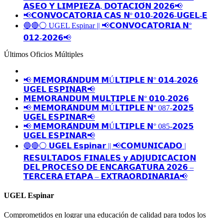
𝗔𝗦𝗘𝗢 𝗬 𝗟𝗜𝗠𝗣𝗜𝗘𝗭𝗔, 𝗗𝗢𝗧𝗔𝗖𝗜𝗢́𝗡 𝟮𝟬𝟮𝟲📢
📢𝗖𝗢𝗡𝗩𝗢𝗖𝗔𝗧𝗢𝗥𝗜𝗔 𝗖𝗔𝗦 𝗡º 𝟬𝟭𝟬-𝟮𝟬𝟮𝟲-𝗨𝗚𝗘𝗟-𝗘
🔵🔴⚪️ UGEL Espinar || 📢𝗖𝗢𝗡𝗩𝗢𝗖𝗔𝗧𝗢𝗥𝗜𝗔 𝗡°
𝟬𝟭𝟮-𝟮𝟬𝟮𝟲📢
Últimos Oficios Múltiples
📢 𝗠𝗘𝗠𝗢𝗥𝗔́𝗡𝗗𝗨𝗠 𝗠Ú𝗟𝗧𝗜𝗣𝗟𝗘 𝗡° 𝟬𝟭𝟰-𝟮𝟬𝟮𝟲
𝗨𝗚𝗘𝗟 𝗘𝗦𝗣𝗜𝗡𝗔𝗥📢
𝗠𝗘𝗠𝗢𝗥𝗔𝗡𝗗𝗨𝗠 𝗠𝗨𝗟𝗧𝗜𝗣𝗟𝗘 𝗡° 𝟬𝟭𝟬-𝟮𝟬𝟮𝟲
📢 𝗠𝗘𝗠𝗢𝗥𝗔́𝗡𝗗𝗨𝗠 𝗠Ú𝗟𝗧𝗜𝗣𝗟𝗘 𝗡° 087-𝟮𝟬𝟮𝟱
𝗨𝗚𝗘𝗟 𝗘𝗦𝗣𝗜𝗡𝗔𝗥📢
📢 𝗠𝗘𝗠𝗢𝗥𝗔́𝗡𝗗𝗨𝗠 𝗠Ú𝗟𝗧𝗜𝗣𝗟𝗘 𝗡° 085-𝟮𝟬𝟮𝟱
𝗨𝗚𝗘𝗟 𝗘𝗦𝗣𝗜𝗡𝗔𝗥📢
🔵🔴⚪️ 𝗨𝗚𝗘𝗟 𝗘𝘀𝗽𝗶𝗻𝗮𝗿 || 📢𝗖𝗢𝗠𝗨𝗡𝗜𝗖𝗔𝗗𝗢 |
𝗥𝗘𝗦𝗨𝗟𝗧𝗔𝗗𝗢𝗦 𝗙𝗜𝗡𝗔𝗟𝗘𝗦 𝘆 𝗔𝗗𝗝𝗨𝗗𝗜𝗖𝗔𝗖𝗜𝗢𝗡
𝗗𝗘𝗟 𝗣𝗥𝗢𝗖𝗘𝗦𝗢 𝗗𝗘 𝗘𝗡𝗖𝗔𝗥𝗚𝗔𝗧𝗨𝗥𝗔 𝟮𝟬𝟮𝟲 –
𝗧𝗘𝗥𝗖𝗘𝗥𝗔 𝗘𝗧𝗔𝗣𝗔 – 𝗘𝗫𝗧𝗥𝗔𝗢𝗥𝗗𝗜𝗡𝗔𝗥𝗜𝗔📢
UGEL Espinar
Comprometidos en lograr una educación de calidad para todos los