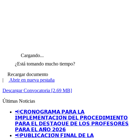
Cargando...
¿Está tomando mucho tiempo?
Recargar documento
|
Abrir en nueva pestaña
Descargar Convocatoria [2.69 MB]
Últimas Noticias
📢𝗖𝗥𝗢𝗡𝗢𝗚𝗥𝗔𝗠𝗔 𝗣𝗔𝗥𝗔 𝗟𝗔
𝗜𝗠𝗣𝗟𝗘𝗠𝗘𝗡𝗧𝗔𝗖𝗜𝗢́𝗡 𝗗𝗘𝗟 𝗣𝗥𝗢𝗖𝗘𝗗𝗜𝗠𝗜𝗘𝗡𝗧𝗢
𝗣𝗔𝗥𝗔 𝗘𝗟 𝗗𝗘𝗦𝗧𝗔𝗤𝗨𝗘 𝗗𝗘 𝗟𝗢𝗦 𝗣𝗥𝗢𝗙𝗘𝗦𝗢𝗥𝗘𝗦
𝗣𝗔𝗥𝗔 𝗘𝗟 𝗔𝗡̃𝗢 𝟮𝟬𝟮𝟲
📢𝗣𝗨𝗕𝗟𝗜𝗖𝗔𝗖𝗜𝗢́𝗡 𝗙𝗜𝗡𝗔𝗟 𝗗𝗘 𝗟𝗔