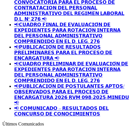
𝗖𝗢𝗡𝗩𝗢𝗖𝗔𝗧𝗢𝗥𝗜𝗔 𝗣𝗔𝗥𝗔 𝗘𝗟 𝗣𝗥𝗢𝗖𝗘𝗦𝗢 𝗗𝗘
𝗖𝗢𝗡𝗧𝗥𝗔𝗧𝗔𝗖𝗜𝗢𝗡 𝗗𝗘𝗟 𝗣𝗘𝗥𝗦𝗢𝗡𝗔𝗟
𝗔𝗗𝗠𝗜𝗡𝗜𝗦𝗧𝗥𝗔𝗧𝗜𝗩𝗢 𝗗𝗘𝗟 𝗥𝗘𝗚𝗜𝗠𝗘𝗡 𝗟𝗔𝗕𝗢𝗥𝗔𝗟
𝗗.𝗟. 𝗡º 𝟮𝟳𝟲 📢
📢𝗖𝗨𝗔𝗗𝗥𝗢 𝗙𝗜𝗡𝗔𝗟 𝗗𝗘 𝗘𝗩𝗔𝗟𝗨𝗔𝗖𝗜𝗢́𝗡 𝗗𝗘
𝗘𝗫𝗣𝗘𝗗𝗜𝗘𝗡𝗧𝗘𝗦 𝗣𝗔𝗥𝗔 𝗥𝗢𝗧𝗔𝗖𝗜𝗢́𝗡 𝗜𝗡𝗧𝗘𝗥𝗡𝗔
𝗗𝗘𝗟 𝗣𝗘𝗥𝗦𝗢𝗡𝗔𝗟 𝗔𝗗𝗠𝗜𝗡𝗜𝗦𝗧𝗥𝗔𝗧𝗜𝗩𝗢
𝗖𝗢𝗠𝗣𝗥𝗘𝗡𝗗𝗜𝗗𝗢 𝗘𝗡 𝗘𝗟 𝗗. 𝗟𝗘𝗚. 𝟮𝟳𝟲
📢𝗣𝗨𝗕𝗟𝗜𝗖𝗔𝗖𝗜𝗢́𝗡 𝗗𝗘 𝗥𝗘𝗦𝗨𝗟𝗧𝗔𝗗𝗢𝗦
𝗣𝗥𝗘𝗟𝗜𝗠𝗜𝗡𝗔𝗥𝗘𝗦 𝗣𝗔𝗥𝗔 𝗘𝗟 𝗣𝗥𝗢𝗖𝗘𝗦𝗢 𝗗𝗘
𝗘𝗡𝗖𝗔𝗥𝗚𝗔𝗧𝗨𝗥𝗔 📢
📢𝗖𝗨𝗔𝗗𝗥𝗢 𝗣𝗥𝗘𝗟𝗜𝗠𝗜𝗡𝗔𝗥 𝗗𝗘 𝗘𝗩𝗔𝗟𝗨𝗔𝗖𝗜𝗢́𝗡 𝗗𝗘
𝗘𝗫𝗣𝗘𝗗𝗜𝗘𝗡𝗧𝗘𝗦 𝗣𝗔𝗥𝗔 𝗥𝗢𝗧𝗔𝗖𝗜𝗢́𝗡 𝗜𝗡𝗧𝗘𝗥𝗡𝗔
𝗗𝗘𝗟 𝗣𝗘𝗥𝗦𝗢𝗡𝗔𝗟 𝗔𝗗𝗠𝗜𝗡𝗜𝗦𝗧𝗥𝗔𝗧𝗜𝗩𝗢
𝗖𝗢𝗠𝗣𝗥𝗘𝗡𝗗𝗜𝗗𝗢 𝗘𝗡 𝗘𝗟 𝗗. 𝗟𝗘𝗚. 𝟮𝟳𝟲
📢𝗣𝗨𝗕𝗟𝗜𝗖𝗔𝗖𝗜𝗢́𝗡 𝗗𝗘 𝗣𝗢𝗦𝗧𝗨𝗟𝗔𝗡𝗧𝗘𝗦 𝗔𝗣𝗧𝗢𝗦/
𝗢𝗕𝗦𝗘𝗥𝗩𝗔𝗗𝗢𝗦 𝗣𝗔𝗥𝗔 𝗘𝗟 𝗣𝗥𝗢𝗖𝗘𝗦𝗢 𝗗𝗘
𝗘𝗡𝗖𝗔𝗥𝗚𝗔𝗧𝗨𝗥𝗔 𝟮𝟬𝟮𝟲 𝗥𝗩𝗠 𝟬𝟵𝟴-𝟮𝟬𝟮𝟱-𝗠𝗜𝗡𝗘𝗗𝗨
📢
📢 𝗖𝗢𝗠𝗨𝗡𝗜𝗖𝗔𝗗𝗢 – 𝗥𝗘𝗦𝗨𝗟𝗧𝗔𝗗𝗢𝗦 𝗗𝗘𝗟
𝗖𝗢𝗡𝗖𝗨𝗥𝗦𝗢 𝗗𝗘 𝗖𝗢𝗡𝗢𝗖𝗜𝗠𝗜𝗘𝗡𝗧𝗢𝗦
Últimos Comunicados