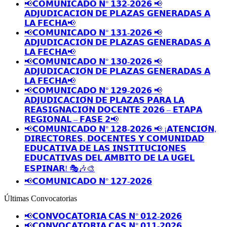
📢𝗖𝗢𝗠𝗨𝗡𝗜𝗖𝗔𝗗𝗢 𝗡° 𝟭𝟯𝟮-𝟮𝟬𝟮𝟲 📢
𝗔𝗗𝗝𝗨𝗗𝗜𝗖𝗔𝗖𝗜𝗢́𝗡 𝗗𝗘 𝗣𝗟𝗔𝗭𝗔𝗦 𝗚𝗘𝗡𝗘𝗥𝗔𝗗𝗔𝗦 𝗔
𝗟𝗔 𝗙𝗘𝗖𝗛𝗔📢
📢𝗖𝗢𝗠𝗨𝗡𝗜𝗖𝗔𝗗𝗢 𝗡° 𝟭𝟯𝟭-𝟮𝟬𝟮𝟲 📢
𝗔𝗗𝗝𝗨𝗗𝗜𝗖𝗔𝗖𝗜𝗢́𝗡 𝗗𝗘 𝗣𝗟𝗔𝗭𝗔𝗦 𝗚𝗘𝗡𝗘𝗥𝗔𝗗𝗔𝗦 𝗔
𝗟𝗔 𝗙𝗘𝗖𝗛𝗔📢
📢𝗖𝗢𝗠𝗨𝗡𝗜𝗖𝗔𝗗𝗢 𝗡° 𝟭𝟯𝟬-𝟮𝟬𝟮𝟲 📢
𝗔𝗗𝗝𝗨𝗗𝗜𝗖𝗔𝗖𝗜𝗢́𝗡 𝗗𝗘 𝗣𝗟𝗔𝗭𝗔𝗦 𝗚𝗘𝗡𝗘𝗥𝗔𝗗𝗔𝗦 𝗔
𝗟𝗔 𝗙𝗘𝗖𝗛𝗔📢
📢𝗖𝗢𝗠𝗨𝗡𝗜𝗖𝗔𝗗𝗢 𝗡° 𝟭𝟮𝟵-𝟮𝟬𝟮𝟲 📢
𝗔𝗗𝗝𝗨𝗗𝗜𝗖𝗔𝗖𝗜𝗢́𝗡 𝗗𝗘 𝗣𝗟𝗔𝗭𝗔𝗦 𝗣𝗔𝗥𝗔 𝗟𝗔
𝗥𝗘𝗔𝗦𝗜𝗚𝗡𝗔𝗖𝗜𝗢́𝗡 𝗗𝗢𝗖𝗘𝗡𝗧𝗘 𝟮𝟬𝟮𝟲 – 𝗘𝗧𝗔𝗣𝗔
𝗥𝗘𝗚𝗜𝗢𝗡𝗔𝗟 – 𝗙𝗔𝗦𝗘 𝟮📢
📢𝗖𝗢𝗠𝗨𝗡𝗜𝗖𝗔𝗗𝗢 𝗡° 𝟭𝟮𝟴-𝟮𝟬𝟮𝟲 📢 ¡𝗔𝗧𝗘𝗡𝗖𝗜𝗢́𝗡,
𝗗𝗜𝗥𝗘𝗖𝗧𝗢𝗥𝗘𝗦, 𝗗𝗢𝗖𝗘𝗡𝗧𝗘𝗦 𝗬 𝗖𝗢𝗠𝗨𝗡𝗜𝗗𝗔𝗗
𝗘𝗗𝗨𝗖𝗔𝗧𝗜𝗩𝗔 𝗗𝗘 𝗟𝗔𝗦 𝗜𝗡𝗦𝗧𝗜𝗧𝗨𝗖𝗜𝗢𝗡𝗘𝗦
𝗘𝗗𝗨𝗖𝗔𝗧𝗜𝗩𝗔𝗦 𝗗𝗘𝗟 𝗔́𝗠𝗕𝗜𝗧𝗢 𝗗𝗘 𝗟𝗔 𝗨𝗚𝗘𝗟
𝗘𝗦𝗣𝗜𝗡𝗔𝗥! 🎭🎶🎨
📢𝗖𝗢𝗠𝗨𝗡𝗜𝗖𝗔𝗗𝗢 𝗡° 𝟭𝟮𝟳-𝟮𝟬𝟮𝟲
Últimas Convocatorias
📢𝗖𝗢𝗡𝗩𝗢𝗖𝗔𝗧𝗢𝗥𝗜𝗔 𝗖𝗔𝗦 𝗡° 𝟬𝟭𝟮-𝟮𝟬𝟮𝟲
📢𝗖𝗢𝗡𝗩𝗢𝗖𝗔𝗧𝗢𝗥𝗜𝗔 𝗖𝗔𝗦 𝗡° 𝟬𝟭𝟭-𝟮𝟬𝟮𝟲