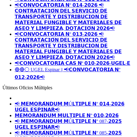
📢𝗖𝗢𝗡𝗩𝗢𝗖𝗔𝗧𝗢𝗥𝗜𝗔 𝗡° 𝟬𝟭𝟰-𝟮𝟬𝟮𝟲 📢
𝗖𝗢𝗡𝗧𝗥𝗔𝗧𝗔𝗖𝗜𝗢́𝗡 𝗗𝗘𝗟 𝗦𝗘𝗥𝗩𝗜𝗖𝗜𝗢 𝗗𝗘
𝗧𝗥𝗔𝗡𝗦𝗣𝗢𝗥𝗧𝗘 𝗬 𝗗𝗜𝗦𝗧𝗥𝗜𝗕𝗨𝗖𝗜𝗢𝗡 𝗗𝗘
𝗠𝗔𝗧𝗘𝗥𝗜𝗔𝗟 𝗙𝗨𝗡𝗚𝗜𝗕𝗟𝗘 𝗬 𝗠𝗔𝗧𝗘𝗥𝗜𝗔𝗟𝗘𝗦 𝗗𝗘
𝗔𝗦𝗘𝗢 𝗬 𝗟𝗜𝗠𝗣𝗜𝗘𝗭𝗔, 𝗗𝗢𝗧𝗔𝗖𝗜𝗢́𝗡 𝟮𝟬𝟮𝟲📢
📢𝗖𝗢𝗡𝗩𝗢𝗖𝗔𝗧𝗢𝗥𝗜𝗔 𝗡° 𝟬𝟭𝟯-𝟮𝟬𝟮𝟲 📢
𝗖𝗢𝗡𝗧𝗥𝗔𝗧𝗔𝗖𝗜𝗢́𝗡 𝗗𝗘𝗟 𝗦𝗘𝗥𝗩𝗜𝗖𝗜𝗢 𝗗𝗘
𝗧𝗥𝗔𝗡𝗦𝗣𝗢𝗥𝗧𝗘 𝗬 𝗗𝗜𝗦𝗧𝗥𝗜𝗕𝗨𝗖𝗜𝗢𝗡 𝗗𝗘
𝗠𝗔𝗧𝗘𝗥𝗜𝗔𝗟 𝗙𝗨𝗡𝗚𝗜𝗕𝗟𝗘 𝗬 𝗠𝗔𝗧𝗘𝗥𝗜𝗔𝗟𝗘𝗦 𝗗𝗘
𝗔𝗦𝗘𝗢 𝗬 𝗟𝗜𝗠𝗣𝗜𝗘𝗭𝗔, 𝗗𝗢𝗧𝗔𝗖𝗜𝗢́𝗡 𝟮𝟬𝟮𝟲📢
📢𝗖𝗢𝗡𝗩𝗢𝗖𝗔𝗧𝗢𝗥𝗜𝗔 𝗖𝗔𝗦 𝗡º 𝟬𝟭𝟬-𝟮𝟬𝟮𝟲-𝗨𝗚𝗘𝗟-𝗘
🔵🔴⚪️ UGEL Espinar || 📢𝗖𝗢𝗡𝗩𝗢𝗖𝗔𝗧𝗢𝗥𝗜𝗔 𝗡°
𝟬𝟭𝟮-𝟮𝟬𝟮𝟲📢
Últimos Oficios Múltiples
📢 𝗠𝗘𝗠𝗢𝗥𝗔́𝗡𝗗𝗨𝗠 𝗠Ú𝗟𝗧𝗜𝗣𝗟𝗘 𝗡° 𝟬𝟭𝟰-𝟮𝟬𝟮𝟲
𝗨𝗚𝗘𝗟 𝗘𝗦𝗣𝗜𝗡𝗔𝗥📢
𝗠𝗘𝗠𝗢𝗥𝗔𝗡𝗗𝗨𝗠 𝗠𝗨𝗟𝗧𝗜𝗣𝗟𝗘 𝗡° 𝟬𝟭𝟬-𝟮𝟬𝟮𝟲
📢 𝗠𝗘𝗠𝗢𝗥𝗔́𝗡𝗗𝗨𝗠 𝗠Ú𝗟𝗧𝗜𝗣𝗟𝗘 𝗡° 087-𝟮𝟬𝟮𝟱
𝗨𝗚𝗘𝗟 𝗘𝗦𝗣𝗜𝗡𝗔𝗥📢
📢 𝗠𝗘𝗠𝗢𝗥𝗔́𝗡𝗗𝗨𝗠 𝗠Ú𝗟𝗧𝗜𝗣𝗟𝗘 𝗡° 085-𝟮𝟬𝟮𝟱