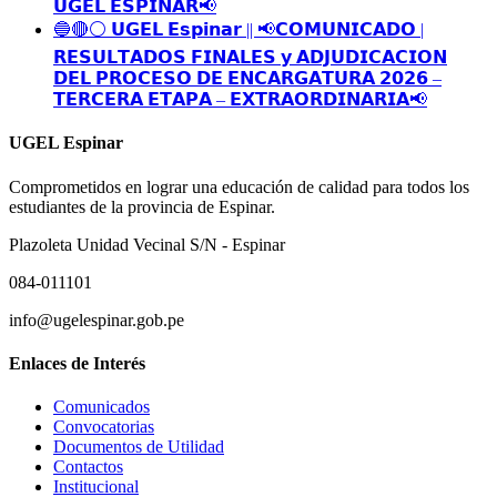
𝗨𝗚𝗘𝗟 𝗘𝗦𝗣𝗜𝗡𝗔𝗥📢
🔵🔴⚪️ 𝗨𝗚𝗘𝗟 𝗘𝘀𝗽𝗶𝗻𝗮𝗿 || 📢𝗖𝗢𝗠𝗨𝗡𝗜𝗖𝗔𝗗𝗢 |
𝗥𝗘𝗦𝗨𝗟𝗧𝗔𝗗𝗢𝗦 𝗙𝗜𝗡𝗔𝗟𝗘𝗦 𝘆 𝗔𝗗𝗝𝗨𝗗𝗜𝗖𝗔𝗖𝗜𝗢𝗡
𝗗𝗘𝗟 𝗣𝗥𝗢𝗖𝗘𝗦𝗢 𝗗𝗘 𝗘𝗡𝗖𝗔𝗥𝗚𝗔𝗧𝗨𝗥𝗔 𝟮𝟬𝟮𝟲 –
𝗧𝗘𝗥𝗖𝗘𝗥𝗔 𝗘𝗧𝗔𝗣𝗔 – 𝗘𝗫𝗧𝗥𝗔𝗢𝗥𝗗𝗜𝗡𝗔𝗥𝗜𝗔📢
UGEL Espinar
Comprometidos en lograr una educación de calidad para todos los
estudiantes de la provincia de Espinar.
Plazoleta Unidad Vecinal S/N - Espinar
084-011101
info@ugelespinar.gob.pe
Enlaces de Interés
Comunicados
Convocatorias
Documentos de Utilidad
Contactos
Institucional