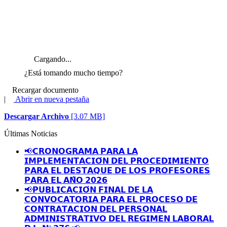
Cargando...
¿Está tomando mucho tiempo?
Recargar documento
|
Abrir en nueva pestaña
Descargar Archivo
[3.07 MB]
Últimas Noticias
📢𝗖𝗥𝗢𝗡𝗢𝗚𝗥𝗔𝗠𝗔 𝗣𝗔𝗥𝗔 𝗟𝗔
𝗜𝗠𝗣𝗟𝗘𝗠𝗘𝗡𝗧𝗔𝗖𝗜𝗢́𝗡 𝗗𝗘𝗟 𝗣𝗥𝗢𝗖𝗘𝗗𝗜𝗠𝗜𝗘𝗡𝗧𝗢
𝗣𝗔𝗥𝗔 𝗘𝗟 𝗗𝗘𝗦𝗧𝗔𝗤𝗨𝗘 𝗗𝗘 𝗟𝗢𝗦 𝗣𝗥𝗢𝗙𝗘𝗦𝗢𝗥𝗘𝗦
𝗣𝗔𝗥𝗔 𝗘𝗟 𝗔𝗡̃𝗢 𝟮𝟬𝟮𝟲
📢𝗣𝗨𝗕𝗟𝗜𝗖𝗔𝗖𝗜𝗢́𝗡 𝗙𝗜𝗡𝗔𝗟 𝗗𝗘 𝗟𝗔
𝗖𝗢𝗡𝗩𝗢𝗖𝗔𝗧𝗢𝗥𝗜𝗔 𝗣𝗔𝗥𝗔 𝗘𝗟 𝗣𝗥𝗢𝗖𝗘𝗦𝗢 𝗗𝗘
𝗖𝗢𝗡𝗧𝗥𝗔𝗧𝗔𝗖𝗜𝗢𝗡 𝗗𝗘𝗟 𝗣𝗘𝗥𝗦𝗢𝗡𝗔𝗟
𝗔𝗗𝗠𝗜𝗡𝗜𝗦𝗧𝗥𝗔𝗧𝗜𝗩𝗢 𝗗𝗘𝗟 𝗥𝗘𝗚𝗜𝗠𝗘𝗡 𝗟𝗔𝗕𝗢𝗥𝗔𝗟