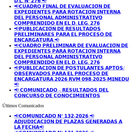
𝗗.𝗟. 𝗡º 𝟮𝟳𝟲 📢
📢𝗖𝗨𝗔𝗗𝗥𝗢 𝗙𝗜𝗡𝗔𝗟 𝗗𝗘 𝗘𝗩𝗔𝗟𝗨𝗔𝗖𝗜𝗢́𝗡 𝗗𝗘
𝗘𝗫𝗣𝗘𝗗𝗜𝗘𝗡𝗧𝗘𝗦 𝗣𝗔𝗥𝗔 𝗥𝗢𝗧𝗔𝗖𝗜𝗢́𝗡 𝗜𝗡𝗧𝗘𝗥𝗡𝗔
𝗗𝗘𝗟 𝗣𝗘𝗥𝗦𝗢𝗡𝗔𝗟 𝗔𝗗𝗠𝗜𝗡𝗜𝗦𝗧𝗥𝗔𝗧𝗜𝗩𝗢
𝗖𝗢𝗠𝗣𝗥𝗘𝗡𝗗𝗜𝗗𝗢 𝗘𝗡 𝗘𝗟 𝗗. 𝗟𝗘𝗚. 𝟮𝟳𝟲
📢𝗣𝗨𝗕𝗟𝗜𝗖𝗔𝗖𝗜𝗢́𝗡 𝗗𝗘 𝗥𝗘𝗦𝗨𝗟𝗧𝗔𝗗𝗢𝗦
𝗣𝗥𝗘𝗟𝗜𝗠𝗜𝗡𝗔𝗥𝗘𝗦 𝗣𝗔𝗥𝗔 𝗘𝗟 𝗣𝗥𝗢𝗖𝗘𝗦𝗢 𝗗𝗘
𝗘𝗡𝗖𝗔𝗥𝗚𝗔𝗧𝗨𝗥𝗔 📢
📢𝗖𝗨𝗔𝗗𝗥𝗢 𝗣𝗥𝗘𝗟𝗜𝗠𝗜𝗡𝗔𝗥 𝗗𝗘 𝗘𝗩𝗔𝗟𝗨𝗔𝗖𝗜𝗢́𝗡 𝗗𝗘
𝗘𝗫𝗣𝗘𝗗𝗜𝗘𝗡𝗧𝗘𝗦 𝗣𝗔𝗥𝗔 𝗥𝗢𝗧𝗔𝗖𝗜𝗢́𝗡 𝗜𝗡𝗧𝗘𝗥𝗡𝗔
𝗗𝗘𝗟 𝗣𝗘𝗥𝗦𝗢𝗡𝗔𝗟 𝗔𝗗𝗠𝗜𝗡𝗜𝗦𝗧𝗥𝗔𝗧𝗜𝗩𝗢
𝗖𝗢𝗠𝗣𝗥𝗘𝗡𝗗𝗜𝗗𝗢 𝗘𝗡 𝗘𝗟 𝗗. 𝗟𝗘𝗚. 𝟮𝟳𝟲
📢𝗣𝗨𝗕𝗟𝗜𝗖𝗔𝗖𝗜𝗢́𝗡 𝗗𝗘 𝗣𝗢𝗦𝗧𝗨𝗟𝗔𝗡𝗧𝗘𝗦 𝗔𝗣𝗧𝗢𝗦/
𝗢𝗕𝗦𝗘𝗥𝗩𝗔𝗗𝗢𝗦 𝗣𝗔𝗥𝗔 𝗘𝗟 𝗣𝗥𝗢𝗖𝗘𝗦𝗢 𝗗𝗘
𝗘𝗡𝗖𝗔𝗥𝗚𝗔𝗧𝗨𝗥𝗔 𝟮𝟬𝟮𝟲 𝗥𝗩𝗠 𝟬𝟵𝟴-𝟮𝟬𝟮𝟱-𝗠𝗜𝗡𝗘𝗗𝗨
📢
📢 𝗖𝗢𝗠𝗨𝗡𝗜𝗖𝗔𝗗𝗢 – 𝗥𝗘𝗦𝗨𝗟𝗧𝗔𝗗𝗢𝗦 𝗗𝗘𝗟
𝗖𝗢𝗡𝗖𝗨𝗥𝗦𝗢 𝗗𝗘 𝗖𝗢𝗡𝗢𝗖𝗜𝗠𝗜𝗘𝗡𝗧𝗢𝗦
Últimos Comunicados
📢𝗖𝗢𝗠𝗨𝗡𝗜𝗖𝗔𝗗𝗢 𝗡° 𝟭𝟯𝟮-𝟮𝟬𝟮𝟲 📢
𝗔𝗗𝗝𝗨𝗗𝗜𝗖𝗔𝗖𝗜𝗢́𝗡 𝗗𝗘 𝗣𝗟𝗔𝗭𝗔𝗦 𝗚𝗘𝗡𝗘𝗥𝗔𝗗𝗔𝗦 𝗔
𝗟𝗔 𝗙𝗘𝗖𝗛𝗔📢