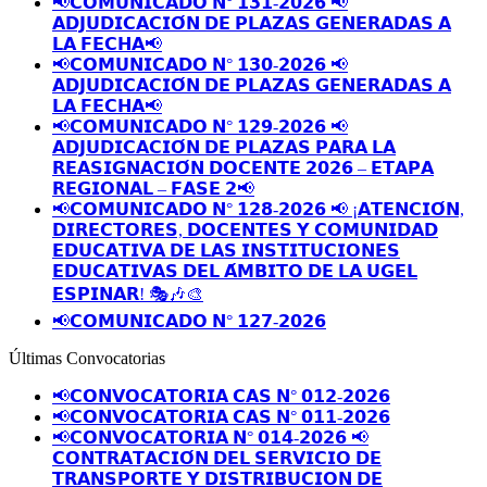
📢𝗖𝗢𝗠𝗨𝗡𝗜𝗖𝗔𝗗𝗢 𝗡° 𝟭𝟯𝟭-𝟮𝟬𝟮𝟲 📢
𝗔𝗗𝗝𝗨𝗗𝗜𝗖𝗔𝗖𝗜𝗢́𝗡 𝗗𝗘 𝗣𝗟𝗔𝗭𝗔𝗦 𝗚𝗘𝗡𝗘𝗥𝗔𝗗𝗔𝗦 𝗔
𝗟𝗔 𝗙𝗘𝗖𝗛𝗔📢
📢𝗖𝗢𝗠𝗨𝗡𝗜𝗖𝗔𝗗𝗢 𝗡° 𝟭𝟯𝟬-𝟮𝟬𝟮𝟲 📢
𝗔𝗗𝗝𝗨𝗗𝗜𝗖𝗔𝗖𝗜𝗢́𝗡 𝗗𝗘 𝗣𝗟𝗔𝗭𝗔𝗦 𝗚𝗘𝗡𝗘𝗥𝗔𝗗𝗔𝗦 𝗔
𝗟𝗔 𝗙𝗘𝗖𝗛𝗔📢
📢𝗖𝗢𝗠𝗨𝗡𝗜𝗖𝗔𝗗𝗢 𝗡° 𝟭𝟮𝟵-𝟮𝟬𝟮𝟲 📢
𝗔𝗗𝗝𝗨𝗗𝗜𝗖𝗔𝗖𝗜𝗢́𝗡 𝗗𝗘 𝗣𝗟𝗔𝗭𝗔𝗦 𝗣𝗔𝗥𝗔 𝗟𝗔
𝗥𝗘𝗔𝗦𝗜𝗚𝗡𝗔𝗖𝗜𝗢́𝗡 𝗗𝗢𝗖𝗘𝗡𝗧𝗘 𝟮𝟬𝟮𝟲 – 𝗘𝗧𝗔𝗣𝗔
𝗥𝗘𝗚𝗜𝗢𝗡𝗔𝗟 – 𝗙𝗔𝗦𝗘 𝟮📢
📢𝗖𝗢𝗠𝗨𝗡𝗜𝗖𝗔𝗗𝗢 𝗡° 𝟭𝟮𝟴-𝟮𝟬𝟮𝟲 📢 ¡𝗔𝗧𝗘𝗡𝗖𝗜𝗢́𝗡,
𝗗𝗜𝗥𝗘𝗖𝗧𝗢𝗥𝗘𝗦, 𝗗𝗢𝗖𝗘𝗡𝗧𝗘𝗦 𝗬 𝗖𝗢𝗠𝗨𝗡𝗜𝗗𝗔𝗗
𝗘𝗗𝗨𝗖𝗔𝗧𝗜𝗩𝗔 𝗗𝗘 𝗟𝗔𝗦 𝗜𝗡𝗦𝗧𝗜𝗧𝗨𝗖𝗜𝗢𝗡𝗘𝗦
𝗘𝗗𝗨𝗖𝗔𝗧𝗜𝗩𝗔𝗦 𝗗𝗘𝗟 𝗔́𝗠𝗕𝗜𝗧𝗢 𝗗𝗘 𝗟𝗔 𝗨𝗚𝗘𝗟
𝗘𝗦𝗣𝗜𝗡𝗔𝗥! 🎭🎶🎨
📢𝗖𝗢𝗠𝗨𝗡𝗜𝗖𝗔𝗗𝗢 𝗡° 𝟭𝟮𝟳-𝟮𝟬𝟮𝟲
Últimas Convocatorias
📢𝗖𝗢𝗡𝗩𝗢𝗖𝗔𝗧𝗢𝗥𝗜𝗔 𝗖𝗔𝗦 𝗡° 𝟬𝟭𝟮-𝟮𝟬𝟮𝟲
📢𝗖𝗢𝗡𝗩𝗢𝗖𝗔𝗧𝗢𝗥𝗜𝗔 𝗖𝗔𝗦 𝗡° 𝟬𝟭𝟭-𝟮𝟬𝟮𝟲
📢𝗖𝗢𝗡𝗩𝗢𝗖𝗔𝗧𝗢𝗥𝗜𝗔 𝗡° 𝟬𝟭𝟰-𝟮𝟬𝟮𝟲 📢
𝗖𝗢𝗡𝗧𝗥𝗔𝗧𝗔𝗖𝗜𝗢́𝗡 𝗗𝗘𝗟 𝗦𝗘𝗥𝗩𝗜𝗖𝗜𝗢 𝗗𝗘
𝗧𝗥𝗔𝗡𝗦𝗣𝗢𝗥𝗧𝗘 𝗬 𝗗𝗜𝗦𝗧𝗥𝗜𝗕𝗨𝗖𝗜𝗢𝗡 𝗗𝗘