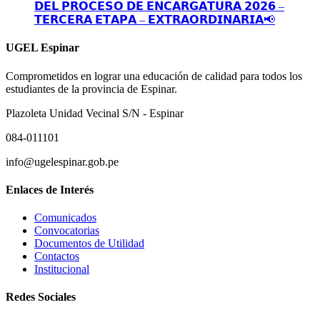
𝗗𝗘𝗟 𝗣𝗥𝗢𝗖𝗘𝗦𝗢 𝗗𝗘 𝗘𝗡𝗖𝗔𝗥𝗚𝗔𝗧𝗨𝗥𝗔 𝟮𝟬𝟮𝟲 –
𝗧𝗘𝗥𝗖𝗘𝗥𝗔 𝗘𝗧𝗔𝗣𝗔 – 𝗘𝗫𝗧𝗥𝗔𝗢𝗥𝗗𝗜𝗡𝗔𝗥𝗜𝗔📢
UGEL Espinar
Comprometidos en lograr una educación de calidad para todos los
estudiantes de la provincia de Espinar.
Plazoleta Unidad Vecinal S/N - Espinar
084-011101
info@ugelespinar.gob.pe
Enlaces de Interés
Comunicados
Convocatorias
Documentos de Utilidad
Contactos
Institucional
Redes Sociales