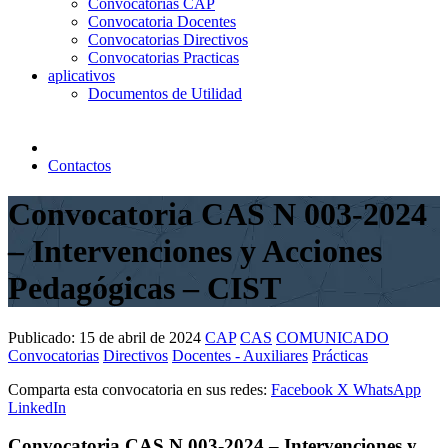
Convocatorias CAP
Convocatoria Docentes
Convocatorias Directivos
Convocatorias Practicas
aplicativos
Documentos de Utilidad
Contactos
Convocatoria CAS N 003-2024
– Intervenciones y Acciones
Pedagógicas – CIST
Publicado:
15 de abril de 2024
CAP
CAS
COMUNICADO
Convocatorias
Directivos
Docentes - Auxiliares
Prácticas
Comparta esta convocatoria en sus redes:
Facebook
X
WhatsApp
LinkedIn
Convocatoria CAS N 003-2024 – Intervenciones y