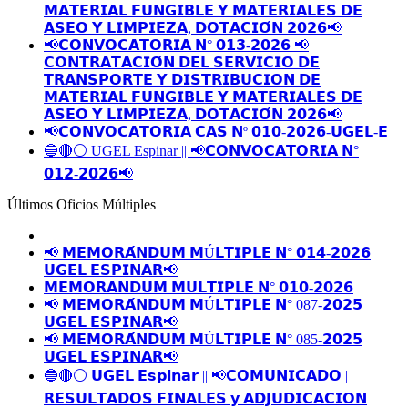
𝗠𝗔𝗧𝗘𝗥𝗜𝗔𝗟 𝗙𝗨𝗡𝗚𝗜𝗕𝗟𝗘 𝗬 𝗠𝗔𝗧𝗘𝗥𝗜𝗔𝗟𝗘𝗦 𝗗𝗘
𝗔𝗦𝗘𝗢 𝗬 𝗟𝗜𝗠𝗣𝗜𝗘𝗭𝗔, 𝗗𝗢𝗧𝗔𝗖𝗜𝗢́𝗡 𝟮𝟬𝟮𝟲📢
📢𝗖𝗢𝗡𝗩𝗢𝗖𝗔𝗧𝗢𝗥𝗜𝗔 𝗡° 𝟬𝟭𝟯-𝟮𝟬𝟮𝟲 📢
𝗖𝗢𝗡𝗧𝗥𝗔𝗧𝗔𝗖𝗜𝗢́𝗡 𝗗𝗘𝗟 𝗦𝗘𝗥𝗩𝗜𝗖𝗜𝗢 𝗗𝗘
𝗧𝗥𝗔𝗡𝗦𝗣𝗢𝗥𝗧𝗘 𝗬 𝗗𝗜𝗦𝗧𝗥𝗜𝗕𝗨𝗖𝗜𝗢𝗡 𝗗𝗘
𝗠𝗔𝗧𝗘𝗥𝗜𝗔𝗟 𝗙𝗨𝗡𝗚𝗜𝗕𝗟𝗘 𝗬 𝗠𝗔𝗧𝗘𝗥𝗜𝗔𝗟𝗘𝗦 𝗗𝗘
𝗔𝗦𝗘𝗢 𝗬 𝗟𝗜𝗠𝗣𝗜𝗘𝗭𝗔, 𝗗𝗢𝗧𝗔𝗖𝗜𝗢́𝗡 𝟮𝟬𝟮𝟲📢
📢𝗖𝗢𝗡𝗩𝗢𝗖𝗔𝗧𝗢𝗥𝗜𝗔 𝗖𝗔𝗦 𝗡º 𝟬𝟭𝟬-𝟮𝟬𝟮𝟲-𝗨𝗚𝗘𝗟-𝗘
🔵🔴⚪️ UGEL Espinar || 📢𝗖𝗢𝗡𝗩𝗢𝗖𝗔𝗧𝗢𝗥𝗜𝗔 𝗡°
𝟬𝟭𝟮-𝟮𝟬𝟮𝟲📢
Últimos Oficios Múltiples
📢 𝗠𝗘𝗠𝗢𝗥𝗔́𝗡𝗗𝗨𝗠 𝗠Ú𝗟𝗧𝗜𝗣𝗟𝗘 𝗡° 𝟬𝟭𝟰-𝟮𝟬𝟮𝟲
𝗨𝗚𝗘𝗟 𝗘𝗦𝗣𝗜𝗡𝗔𝗥📢
𝗠𝗘𝗠𝗢𝗥𝗔𝗡𝗗𝗨𝗠 𝗠𝗨𝗟𝗧𝗜𝗣𝗟𝗘 𝗡° 𝟬𝟭𝟬-𝟮𝟬𝟮𝟲
📢 𝗠𝗘𝗠𝗢𝗥𝗔́𝗡𝗗𝗨𝗠 𝗠Ú𝗟𝗧𝗜𝗣𝗟𝗘 𝗡° 087-𝟮𝟬𝟮𝟱
𝗨𝗚𝗘𝗟 𝗘𝗦𝗣𝗜𝗡𝗔𝗥📢
📢 𝗠𝗘𝗠𝗢𝗥𝗔́𝗡𝗗𝗨𝗠 𝗠Ú𝗟𝗧𝗜𝗣𝗟𝗘 𝗡° 085-𝟮𝟬𝟮𝟱
𝗨𝗚𝗘𝗟 𝗘𝗦𝗣𝗜𝗡𝗔𝗥📢
🔵🔴⚪️ 𝗨𝗚𝗘𝗟 𝗘𝘀𝗽𝗶𝗻𝗮𝗿 || 📢𝗖𝗢𝗠𝗨𝗡𝗜𝗖𝗔𝗗𝗢 |
𝗥𝗘𝗦𝗨𝗟𝗧𝗔𝗗𝗢𝗦 𝗙𝗜𝗡𝗔𝗟𝗘𝗦 𝘆 𝗔𝗗𝗝𝗨𝗗𝗜𝗖𝗔𝗖𝗜𝗢𝗡