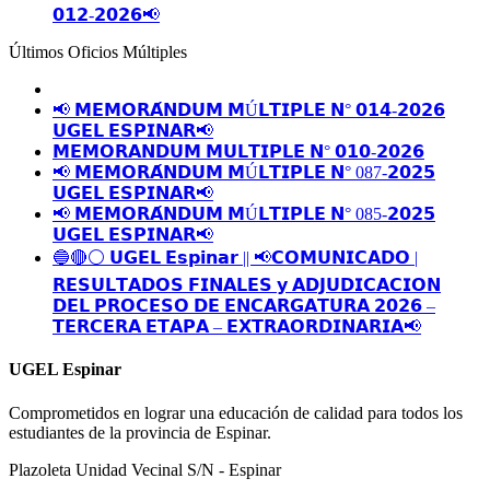
𝟬𝟭𝟮-𝟮𝟬𝟮𝟲📢
Últimos Oficios Múltiples
📢 𝗠𝗘𝗠𝗢𝗥𝗔́𝗡𝗗𝗨𝗠 𝗠Ú𝗟𝗧𝗜𝗣𝗟𝗘 𝗡° 𝟬𝟭𝟰-𝟮𝟬𝟮𝟲
𝗨𝗚𝗘𝗟 𝗘𝗦𝗣𝗜𝗡𝗔𝗥📢
𝗠𝗘𝗠𝗢𝗥𝗔𝗡𝗗𝗨𝗠 𝗠𝗨𝗟𝗧𝗜𝗣𝗟𝗘 𝗡° 𝟬𝟭𝟬-𝟮𝟬𝟮𝟲
📢 𝗠𝗘𝗠𝗢𝗥𝗔́𝗡𝗗𝗨𝗠 𝗠Ú𝗟𝗧𝗜𝗣𝗟𝗘 𝗡° 087-𝟮𝟬𝟮𝟱
𝗨𝗚𝗘𝗟 𝗘𝗦𝗣𝗜𝗡𝗔𝗥📢
📢 𝗠𝗘𝗠𝗢𝗥𝗔́𝗡𝗗𝗨𝗠 𝗠Ú𝗟𝗧𝗜𝗣𝗟𝗘 𝗡° 085-𝟮𝟬𝟮𝟱
𝗨𝗚𝗘𝗟 𝗘𝗦𝗣𝗜𝗡𝗔𝗥📢
🔵🔴⚪️ 𝗨𝗚𝗘𝗟 𝗘𝘀𝗽𝗶𝗻𝗮𝗿 || 📢𝗖𝗢𝗠𝗨𝗡𝗜𝗖𝗔𝗗𝗢 |
𝗥𝗘𝗦𝗨𝗟𝗧𝗔𝗗𝗢𝗦 𝗙𝗜𝗡𝗔𝗟𝗘𝗦 𝘆 𝗔𝗗𝗝𝗨𝗗𝗜𝗖𝗔𝗖𝗜𝗢𝗡
𝗗𝗘𝗟 𝗣𝗥𝗢𝗖𝗘𝗦𝗢 𝗗𝗘 𝗘𝗡𝗖𝗔𝗥𝗚𝗔𝗧𝗨𝗥𝗔 𝟮𝟬𝟮𝟲 –
𝗧𝗘𝗥𝗖𝗘𝗥𝗔 𝗘𝗧𝗔𝗣𝗔 – 𝗘𝗫𝗧𝗥𝗔𝗢𝗥𝗗𝗜𝗡𝗔𝗥𝗜𝗔📢
UGEL Espinar
Comprometidos en lograr una educación de calidad para todos los
estudiantes de la provincia de Espinar.
Plazoleta Unidad Vecinal S/N - Espinar