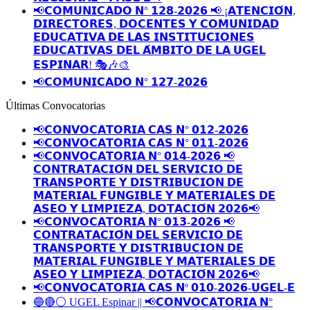
📢𝗖𝗢𝗠𝗨𝗡𝗜𝗖𝗔𝗗𝗢 𝗡° 𝟭𝟮𝟴-𝟮𝟬𝟮𝟲 📢 ¡𝗔𝗧𝗘𝗡𝗖𝗜𝗢́𝗡,
𝗗𝗜𝗥𝗘𝗖𝗧𝗢𝗥𝗘𝗦, 𝗗𝗢𝗖𝗘𝗡𝗧𝗘𝗦 𝗬 𝗖𝗢𝗠𝗨𝗡𝗜𝗗𝗔𝗗
𝗘𝗗𝗨𝗖𝗔𝗧𝗜𝗩𝗔 𝗗𝗘 𝗟𝗔𝗦 𝗜𝗡𝗦𝗧𝗜𝗧𝗨𝗖𝗜𝗢𝗡𝗘𝗦
𝗘𝗗𝗨𝗖𝗔𝗧𝗜𝗩𝗔𝗦 𝗗𝗘𝗟 𝗔́𝗠𝗕𝗜𝗧𝗢 𝗗𝗘 𝗟𝗔 𝗨𝗚𝗘𝗟
𝗘𝗦𝗣𝗜𝗡𝗔𝗥! 🎭🎶🎨
📢𝗖𝗢𝗠𝗨𝗡𝗜𝗖𝗔𝗗𝗢 𝗡° 𝟭𝟮𝟳-𝟮𝟬𝟮𝟲
Últimas Convocatorias
📢𝗖𝗢𝗡𝗩𝗢𝗖𝗔𝗧𝗢𝗥𝗜𝗔 𝗖𝗔𝗦 𝗡° 𝟬𝟭𝟮-𝟮𝟬𝟮𝟲
📢𝗖𝗢𝗡𝗩𝗢𝗖𝗔𝗧𝗢𝗥𝗜𝗔 𝗖𝗔𝗦 𝗡° 𝟬𝟭𝟭-𝟮𝟬𝟮𝟲
📢𝗖𝗢𝗡𝗩𝗢𝗖𝗔𝗧𝗢𝗥𝗜𝗔 𝗡° 𝟬𝟭𝟰-𝟮𝟬𝟮𝟲 📢
𝗖𝗢𝗡𝗧𝗥𝗔𝗧𝗔𝗖𝗜𝗢́𝗡 𝗗𝗘𝗟 𝗦𝗘𝗥𝗩𝗜𝗖𝗜𝗢 𝗗𝗘
𝗧𝗥𝗔𝗡𝗦𝗣𝗢𝗥𝗧𝗘 𝗬 𝗗𝗜𝗦𝗧𝗥𝗜𝗕𝗨𝗖𝗜𝗢𝗡 𝗗𝗘
𝗠𝗔𝗧𝗘𝗥𝗜𝗔𝗟 𝗙𝗨𝗡𝗚𝗜𝗕𝗟𝗘 𝗬 𝗠𝗔𝗧𝗘𝗥𝗜𝗔𝗟𝗘𝗦 𝗗𝗘
𝗔𝗦𝗘𝗢 𝗬 𝗟𝗜𝗠𝗣𝗜𝗘𝗭𝗔, 𝗗𝗢𝗧𝗔𝗖𝗜𝗢́𝗡 𝟮𝟬𝟮𝟲📢
📢𝗖𝗢𝗡𝗩𝗢𝗖𝗔𝗧𝗢𝗥𝗜𝗔 𝗡° 𝟬𝟭𝟯-𝟮𝟬𝟮𝟲 📢
𝗖𝗢𝗡𝗧𝗥𝗔𝗧𝗔𝗖𝗜𝗢́𝗡 𝗗𝗘𝗟 𝗦𝗘𝗥𝗩𝗜𝗖𝗜𝗢 𝗗𝗘
𝗧𝗥𝗔𝗡𝗦𝗣𝗢𝗥𝗧𝗘 𝗬 𝗗𝗜𝗦𝗧𝗥𝗜𝗕𝗨𝗖𝗜𝗢𝗡 𝗗𝗘
𝗠𝗔𝗧𝗘𝗥𝗜𝗔𝗟 𝗙𝗨𝗡𝗚𝗜𝗕𝗟𝗘 𝗬 𝗠𝗔𝗧𝗘𝗥𝗜𝗔𝗟𝗘𝗦 𝗗𝗘
𝗔𝗦𝗘𝗢 𝗬 𝗟𝗜𝗠𝗣𝗜𝗘𝗭𝗔, 𝗗𝗢𝗧𝗔𝗖𝗜𝗢́𝗡 𝟮𝟬𝟮𝟲📢
📢𝗖𝗢𝗡𝗩𝗢𝗖𝗔𝗧𝗢𝗥𝗜𝗔 𝗖𝗔𝗦 𝗡º 𝟬𝟭𝟬-𝟮𝟬𝟮𝟲-𝗨𝗚𝗘𝗟-𝗘
🔵🔴⚪️ UGEL Espinar || 📢𝗖𝗢𝗡𝗩𝗢𝗖𝗔𝗧𝗢𝗥𝗜𝗔 𝗡°