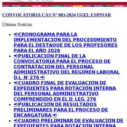
CONVOCATORIA CAS N° 003-2024 UGEL ESPINAR
Últimas Noticias
📢𝗖𝗥𝗢𝗡𝗢𝗚𝗥𝗔𝗠𝗔 𝗣𝗔𝗥𝗔 𝗟𝗔
𝗜𝗠𝗣𝗟𝗘𝗠𝗘𝗡𝗧𝗔𝗖𝗜𝗢́𝗡 𝗗𝗘𝗟 𝗣𝗥𝗢𝗖𝗘𝗗𝗜𝗠𝗜𝗘𝗡𝗧𝗢
𝗣𝗔𝗥𝗔 𝗘𝗟 𝗗𝗘𝗦𝗧𝗔𝗤𝗨𝗘 𝗗𝗘 𝗟𝗢𝗦 𝗣𝗥𝗢𝗙𝗘𝗦𝗢𝗥𝗘𝗦
𝗣𝗔𝗥𝗔 𝗘𝗟 𝗔𝗡̃𝗢 𝟮𝟬𝟮𝟲
📢𝗣𝗨𝗕𝗟𝗜𝗖𝗔𝗖𝗜𝗢́𝗡 𝗙𝗜𝗡𝗔𝗟 𝗗𝗘 𝗟𝗔
𝗖𝗢𝗡𝗩𝗢𝗖𝗔𝗧𝗢𝗥𝗜𝗔 𝗣𝗔𝗥𝗔 𝗘𝗟 𝗣𝗥𝗢𝗖𝗘𝗦𝗢 𝗗𝗘
𝗖𝗢𝗡𝗧𝗥𝗔𝗧𝗔𝗖𝗜𝗢𝗡 𝗗𝗘𝗟 𝗣𝗘𝗥𝗦𝗢𝗡𝗔𝗟
𝗔𝗗𝗠𝗜𝗡𝗜𝗦𝗧𝗥𝗔𝗧𝗜𝗩𝗢 𝗗𝗘𝗟 𝗥𝗘𝗚𝗜𝗠𝗘𝗡 𝗟𝗔𝗕𝗢𝗥𝗔𝗟
𝗗.𝗟. 𝗡º 𝟮𝟳𝟲 📢
📢𝗖𝗨𝗔𝗗𝗥𝗢 𝗙𝗜𝗡𝗔𝗟 𝗗𝗘 𝗘𝗩𝗔𝗟𝗨𝗔𝗖𝗜𝗢́𝗡 𝗗𝗘
𝗘𝗫𝗣𝗘𝗗𝗜𝗘𝗡𝗧𝗘𝗦 𝗣𝗔𝗥𝗔 𝗥𝗢𝗧𝗔𝗖𝗜𝗢́𝗡 𝗜𝗡𝗧𝗘𝗥𝗡𝗔
𝗗𝗘𝗟 𝗣𝗘𝗥𝗦𝗢𝗡𝗔𝗟 𝗔𝗗𝗠𝗜𝗡𝗜𝗦𝗧𝗥𝗔𝗧𝗜𝗩𝗢
𝗖𝗢𝗠𝗣𝗥𝗘𝗡𝗗𝗜𝗗𝗢 𝗘𝗡 𝗘𝗟 𝗗. 𝗟𝗘𝗚. 𝟮𝟳𝟲
📢𝗣𝗨𝗕𝗟𝗜𝗖𝗔𝗖𝗜𝗢́𝗡 𝗗𝗘 𝗥𝗘𝗦𝗨𝗟𝗧𝗔𝗗𝗢𝗦
𝗣𝗥𝗘𝗟𝗜𝗠𝗜𝗡𝗔𝗥𝗘𝗦 𝗣𝗔𝗥𝗔 𝗘𝗟 𝗣𝗥𝗢𝗖𝗘𝗦𝗢 𝗗𝗘
𝗘𝗡𝗖𝗔𝗥𝗚𝗔𝗧𝗨𝗥𝗔 📢
📢𝗖𝗨𝗔𝗗𝗥𝗢 𝗣𝗥𝗘𝗟𝗜𝗠𝗜𝗡𝗔𝗥 𝗗𝗘 𝗘𝗩𝗔𝗟𝗨𝗔𝗖𝗜𝗢́𝗡 𝗗𝗘
𝗘𝗫𝗣𝗘𝗗𝗜𝗘𝗡𝗧𝗘𝗦 𝗣𝗔𝗥𝗔 𝗥𝗢𝗧𝗔𝗖𝗜𝗢́𝗡 𝗜𝗡𝗧𝗘𝗥𝗡𝗔