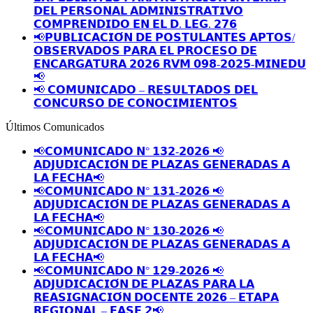
𝗗𝗘𝗟 𝗣𝗘𝗥𝗦𝗢𝗡𝗔𝗟 𝗔𝗗𝗠𝗜𝗡𝗜𝗦𝗧𝗥𝗔𝗧𝗜𝗩𝗢
𝗖𝗢𝗠𝗣𝗥𝗘𝗡𝗗𝗜𝗗𝗢 𝗘𝗡 𝗘𝗟 𝗗. 𝗟𝗘𝗚. 𝟮𝟳𝟲
📢𝗣𝗨𝗕𝗟𝗜𝗖𝗔𝗖𝗜𝗢́𝗡 𝗗𝗘 𝗣𝗢𝗦𝗧𝗨𝗟𝗔𝗡𝗧𝗘𝗦 𝗔𝗣𝗧𝗢𝗦/
𝗢𝗕𝗦𝗘𝗥𝗩𝗔𝗗𝗢𝗦 𝗣𝗔𝗥𝗔 𝗘𝗟 𝗣𝗥𝗢𝗖𝗘𝗦𝗢 𝗗𝗘
𝗘𝗡𝗖𝗔𝗥𝗚𝗔𝗧𝗨𝗥𝗔 𝟮𝟬𝟮𝟲 𝗥𝗩𝗠 𝟬𝟵𝟴-𝟮𝟬𝟮𝟱-𝗠𝗜𝗡𝗘𝗗𝗨
📢
📢 𝗖𝗢𝗠𝗨𝗡𝗜𝗖𝗔𝗗𝗢 – 𝗥𝗘𝗦𝗨𝗟𝗧𝗔𝗗𝗢𝗦 𝗗𝗘𝗟
𝗖𝗢𝗡𝗖𝗨𝗥𝗦𝗢 𝗗𝗘 𝗖𝗢𝗡𝗢𝗖𝗜𝗠𝗜𝗘𝗡𝗧𝗢𝗦
Últimos Comunicados
📢𝗖𝗢𝗠𝗨𝗡𝗜𝗖𝗔𝗗𝗢 𝗡° 𝟭𝟯𝟮-𝟮𝟬𝟮𝟲 📢
𝗔𝗗𝗝𝗨𝗗𝗜𝗖𝗔𝗖𝗜𝗢́𝗡 𝗗𝗘 𝗣𝗟𝗔𝗭𝗔𝗦 𝗚𝗘𝗡𝗘𝗥𝗔𝗗𝗔𝗦 𝗔
𝗟𝗔 𝗙𝗘𝗖𝗛𝗔📢
📢𝗖𝗢𝗠𝗨𝗡𝗜𝗖𝗔𝗗𝗢 𝗡° 𝟭𝟯𝟭-𝟮𝟬𝟮𝟲 📢
𝗔𝗗𝗝𝗨𝗗𝗜𝗖𝗔𝗖𝗜𝗢́𝗡 𝗗𝗘 𝗣𝗟𝗔𝗭𝗔𝗦 𝗚𝗘𝗡𝗘𝗥𝗔𝗗𝗔𝗦 𝗔
𝗟𝗔 𝗙𝗘𝗖𝗛𝗔📢
📢𝗖𝗢𝗠𝗨𝗡𝗜𝗖𝗔𝗗𝗢 𝗡° 𝟭𝟯𝟬-𝟮𝟬𝟮𝟲 📢
𝗔𝗗𝗝𝗨𝗗𝗜𝗖𝗔𝗖𝗜𝗢́𝗡 𝗗𝗘 𝗣𝗟𝗔𝗭𝗔𝗦 𝗚𝗘𝗡𝗘𝗥𝗔𝗗𝗔𝗦 𝗔
𝗟𝗔 𝗙𝗘𝗖𝗛𝗔📢
📢𝗖𝗢𝗠𝗨𝗡𝗜𝗖𝗔𝗗𝗢 𝗡° 𝟭𝟮𝟵-𝟮𝟬𝟮𝟲 📢
𝗔𝗗𝗝𝗨𝗗𝗜𝗖𝗔𝗖𝗜𝗢́𝗡 𝗗𝗘 𝗣𝗟𝗔𝗭𝗔𝗦 𝗣𝗔𝗥𝗔 𝗟𝗔
𝗥𝗘𝗔𝗦𝗜𝗚𝗡𝗔𝗖𝗜𝗢́𝗡 𝗗𝗢𝗖𝗘𝗡𝗧𝗘 𝟮𝟬𝟮𝟲 – 𝗘𝗧𝗔𝗣𝗔
𝗥𝗘𝗚𝗜𝗢𝗡𝗔𝗟 – 𝗙𝗔𝗦𝗘 𝟮📢