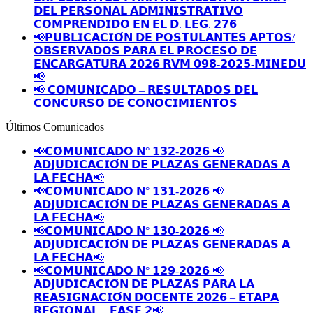
𝗗𝗘𝗟 𝗣𝗘𝗥𝗦𝗢𝗡𝗔𝗟 𝗔𝗗𝗠𝗜𝗡𝗜𝗦𝗧𝗥𝗔𝗧𝗜𝗩𝗢
𝗖𝗢𝗠𝗣𝗥𝗘𝗡𝗗𝗜𝗗𝗢 𝗘𝗡 𝗘𝗟 𝗗. 𝗟𝗘𝗚. 𝟮𝟳𝟲
📢𝗣𝗨𝗕𝗟𝗜𝗖𝗔𝗖𝗜𝗢́𝗡 𝗗𝗘 𝗣𝗢𝗦𝗧𝗨𝗟𝗔𝗡𝗧𝗘𝗦 𝗔𝗣𝗧𝗢𝗦/
𝗢𝗕𝗦𝗘𝗥𝗩𝗔𝗗𝗢𝗦 𝗣𝗔𝗥𝗔 𝗘𝗟 𝗣𝗥𝗢𝗖𝗘𝗦𝗢 𝗗𝗘
𝗘𝗡𝗖𝗔𝗥𝗚𝗔𝗧𝗨𝗥𝗔 𝟮𝟬𝟮𝟲 𝗥𝗩𝗠 𝟬𝟵𝟴-𝟮𝟬𝟮𝟱-𝗠𝗜𝗡𝗘𝗗𝗨
📢
📢 𝗖𝗢𝗠𝗨𝗡𝗜𝗖𝗔𝗗𝗢 – 𝗥𝗘𝗦𝗨𝗟𝗧𝗔𝗗𝗢𝗦 𝗗𝗘𝗟
𝗖𝗢𝗡𝗖𝗨𝗥𝗦𝗢 𝗗𝗘 𝗖𝗢𝗡𝗢𝗖𝗜𝗠𝗜𝗘𝗡𝗧𝗢𝗦
Últimos Comunicados
📢𝗖𝗢𝗠𝗨𝗡𝗜𝗖𝗔𝗗𝗢 𝗡° 𝟭𝟯𝟮-𝟮𝟬𝟮𝟲 📢
𝗔𝗗𝗝𝗨𝗗𝗜𝗖𝗔𝗖𝗜𝗢́𝗡 𝗗𝗘 𝗣𝗟𝗔𝗭𝗔𝗦 𝗚𝗘𝗡𝗘𝗥𝗔𝗗𝗔𝗦 𝗔
𝗟𝗔 𝗙𝗘𝗖𝗛𝗔📢
📢𝗖𝗢𝗠𝗨𝗡𝗜𝗖𝗔𝗗𝗢 𝗡° 𝟭𝟯𝟭-𝟮𝟬𝟮𝟲 📢
𝗔𝗗𝗝𝗨𝗗𝗜𝗖𝗔𝗖𝗜𝗢́𝗡 𝗗𝗘 𝗣𝗟𝗔𝗭𝗔𝗦 𝗚𝗘𝗡𝗘𝗥𝗔𝗗𝗔𝗦 𝗔
𝗟𝗔 𝗙𝗘𝗖𝗛𝗔📢
📢𝗖𝗢𝗠𝗨𝗡𝗜𝗖𝗔𝗗𝗢 𝗡° 𝟭𝟯𝟬-𝟮𝟬𝟮𝟲 📢
𝗔𝗗𝗝𝗨𝗗𝗜𝗖𝗔𝗖𝗜𝗢́𝗡 𝗗𝗘 𝗣𝗟𝗔𝗭𝗔𝗦 𝗚𝗘𝗡𝗘𝗥𝗔𝗗𝗔𝗦 𝗔
𝗟𝗔 𝗙𝗘𝗖𝗛𝗔📢
📢𝗖𝗢𝗠𝗨𝗡𝗜𝗖𝗔𝗗𝗢 𝗡° 𝟭𝟮𝟵-𝟮𝟬𝟮𝟲 📢
𝗔𝗗𝗝𝗨𝗗𝗜𝗖𝗔𝗖𝗜𝗢́𝗡 𝗗𝗘 𝗣𝗟𝗔𝗭𝗔𝗦 𝗣𝗔𝗥𝗔 𝗟𝗔
𝗥𝗘𝗔𝗦𝗜𝗚𝗡𝗔𝗖𝗜𝗢́𝗡 𝗗𝗢𝗖𝗘𝗡𝗧𝗘 𝟮𝟬𝟮𝟲 – 𝗘𝗧𝗔𝗣𝗔
𝗥𝗘𝗚𝗜𝗢𝗡𝗔𝗟 – 𝗙𝗔𝗦𝗘 𝟮📢