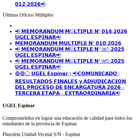
𝟬𝟭𝟮-𝟮𝟬𝟮𝟲📢
Últimos Oficios Múltiples
📢 𝗠𝗘𝗠𝗢𝗥𝗔́𝗡𝗗𝗨𝗠 𝗠Ú𝗟𝗧𝗜𝗣𝗟𝗘 𝗡° 𝟬𝟭𝟰-𝟮𝟬𝟮𝟲
𝗨𝗚𝗘𝗟 𝗘𝗦𝗣𝗜𝗡𝗔𝗥📢
𝗠𝗘𝗠𝗢𝗥𝗔𝗡𝗗𝗨𝗠 𝗠𝗨𝗟𝗧𝗜𝗣𝗟𝗘 𝗡° 𝟬𝟭𝟬-𝟮𝟬𝟮𝟲
📢 𝗠𝗘𝗠𝗢𝗥𝗔́𝗡𝗗𝗨𝗠 𝗠Ú𝗟𝗧𝗜𝗣𝗟𝗘 𝗡° 087-𝟮𝟬𝟮𝟱
𝗨𝗚𝗘𝗟 𝗘𝗦𝗣𝗜𝗡𝗔𝗥📢
📢 𝗠𝗘𝗠𝗢𝗥𝗔́𝗡𝗗𝗨𝗠 𝗠Ú𝗟𝗧𝗜𝗣𝗟𝗘 𝗡° 085-𝟮𝟬𝟮𝟱
𝗨𝗚𝗘𝗟 𝗘𝗦𝗣𝗜𝗡𝗔𝗥📢
🔵🔴⚪️ 𝗨𝗚𝗘𝗟 𝗘𝘀𝗽𝗶𝗻𝗮𝗿 || 📢𝗖𝗢𝗠𝗨𝗡𝗜𝗖𝗔𝗗𝗢 |
𝗥𝗘𝗦𝗨𝗟𝗧𝗔𝗗𝗢𝗦 𝗙𝗜𝗡𝗔𝗟𝗘𝗦 𝘆 𝗔𝗗𝗝𝗨𝗗𝗜𝗖𝗔𝗖𝗜𝗢𝗡
𝗗𝗘𝗟 𝗣𝗥𝗢𝗖𝗘𝗦𝗢 𝗗𝗘 𝗘𝗡𝗖𝗔𝗥𝗚𝗔𝗧𝗨𝗥𝗔 𝟮𝟬𝟮𝟲 –
𝗧𝗘𝗥𝗖𝗘𝗥𝗔 𝗘𝗧𝗔𝗣𝗔 – 𝗘𝗫𝗧𝗥𝗔𝗢𝗥𝗗𝗜𝗡𝗔𝗥𝗜𝗔📢
UGEL Espinar
Comprometidos en lograr una educación de calidad para todos los
estudiantes de la provincia de Espinar.
Plazoleta Unidad Vecinal S/N - Espinar