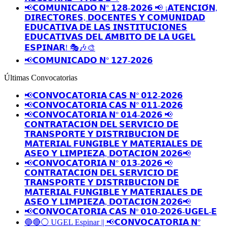
📢𝗖𝗢𝗠𝗨𝗡𝗜𝗖𝗔𝗗𝗢 𝗡° 𝟭𝟮𝟴-𝟮𝟬𝟮𝟲 📢 ¡𝗔𝗧𝗘𝗡𝗖𝗜𝗢́𝗡,
𝗗𝗜𝗥𝗘𝗖𝗧𝗢𝗥𝗘𝗦, 𝗗𝗢𝗖𝗘𝗡𝗧𝗘𝗦 𝗬 𝗖𝗢𝗠𝗨𝗡𝗜𝗗𝗔𝗗
𝗘𝗗𝗨𝗖𝗔𝗧𝗜𝗩𝗔 𝗗𝗘 𝗟𝗔𝗦 𝗜𝗡𝗦𝗧𝗜𝗧𝗨𝗖𝗜𝗢𝗡𝗘𝗦
𝗘𝗗𝗨𝗖𝗔𝗧𝗜𝗩𝗔𝗦 𝗗𝗘𝗟 𝗔́𝗠𝗕𝗜𝗧𝗢 𝗗𝗘 𝗟𝗔 𝗨𝗚𝗘𝗟
𝗘𝗦𝗣𝗜𝗡𝗔𝗥! 🎭🎶🎨
📢𝗖𝗢𝗠𝗨𝗡𝗜𝗖𝗔𝗗𝗢 𝗡° 𝟭𝟮𝟳-𝟮𝟬𝟮𝟲
Últimas Convocatorias
📢𝗖𝗢𝗡𝗩𝗢𝗖𝗔𝗧𝗢𝗥𝗜𝗔 𝗖𝗔𝗦 𝗡° 𝟬𝟭𝟮-𝟮𝟬𝟮𝟲
📢𝗖𝗢𝗡𝗩𝗢𝗖𝗔𝗧𝗢𝗥𝗜𝗔 𝗖𝗔𝗦 𝗡° 𝟬𝟭𝟭-𝟮𝟬𝟮𝟲
📢𝗖𝗢𝗡𝗩𝗢𝗖𝗔𝗧𝗢𝗥𝗜𝗔 𝗡° 𝟬𝟭𝟰-𝟮𝟬𝟮𝟲 📢
𝗖𝗢𝗡𝗧𝗥𝗔𝗧𝗔𝗖𝗜𝗢́𝗡 𝗗𝗘𝗟 𝗦𝗘𝗥𝗩𝗜𝗖𝗜𝗢 𝗗𝗘
𝗧𝗥𝗔𝗡𝗦𝗣𝗢𝗥𝗧𝗘 𝗬 𝗗𝗜𝗦𝗧𝗥𝗜𝗕𝗨𝗖𝗜𝗢𝗡 𝗗𝗘
𝗠𝗔𝗧𝗘𝗥𝗜𝗔𝗟 𝗙𝗨𝗡𝗚𝗜𝗕𝗟𝗘 𝗬 𝗠𝗔𝗧𝗘𝗥𝗜𝗔𝗟𝗘𝗦 𝗗𝗘
𝗔𝗦𝗘𝗢 𝗬 𝗟𝗜𝗠𝗣𝗜𝗘𝗭𝗔, 𝗗𝗢𝗧𝗔𝗖𝗜𝗢́𝗡 𝟮𝟬𝟮𝟲📢
📢𝗖𝗢𝗡𝗩𝗢𝗖𝗔𝗧𝗢𝗥𝗜𝗔 𝗡° 𝟬𝟭𝟯-𝟮𝟬𝟮𝟲 📢
𝗖𝗢𝗡𝗧𝗥𝗔𝗧𝗔𝗖𝗜𝗢́𝗡 𝗗𝗘𝗟 𝗦𝗘𝗥𝗩𝗜𝗖𝗜𝗢 𝗗𝗘
𝗧𝗥𝗔𝗡𝗦𝗣𝗢𝗥𝗧𝗘 𝗬 𝗗𝗜𝗦𝗧𝗥𝗜𝗕𝗨𝗖𝗜𝗢𝗡 𝗗𝗘
𝗠𝗔𝗧𝗘𝗥𝗜𝗔𝗟 𝗙𝗨𝗡𝗚𝗜𝗕𝗟𝗘 𝗬 𝗠𝗔𝗧𝗘𝗥𝗜𝗔𝗟𝗘𝗦 𝗗𝗘
𝗔𝗦𝗘𝗢 𝗬 𝗟𝗜𝗠𝗣𝗜𝗘𝗭𝗔, 𝗗𝗢𝗧𝗔𝗖𝗜𝗢́𝗡 𝟮𝟬𝟮𝟲📢
📢𝗖𝗢𝗡𝗩𝗢𝗖𝗔𝗧𝗢𝗥𝗜𝗔 𝗖𝗔𝗦 𝗡º 𝟬𝟭𝟬-𝟮𝟬𝟮𝟲-𝗨𝗚𝗘𝗟-𝗘
🔵🔴⚪️ UGEL Espinar || 📢𝗖𝗢𝗡𝗩𝗢𝗖𝗔𝗧𝗢𝗥𝗜𝗔 𝗡°