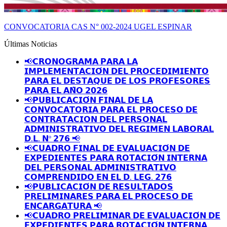
CONVOCATORIA CAS N° 002-2024 UGEL ESPINAR
Últimas Noticias
📢𝗖𝗥𝗢𝗡𝗢𝗚𝗥𝗔𝗠𝗔 𝗣𝗔𝗥𝗔 𝗟𝗔
𝗜𝗠𝗣𝗟𝗘𝗠𝗘𝗡𝗧𝗔𝗖𝗜𝗢́𝗡 𝗗𝗘𝗟 𝗣𝗥𝗢𝗖𝗘𝗗𝗜𝗠𝗜𝗘𝗡𝗧𝗢
𝗣𝗔𝗥𝗔 𝗘𝗟 𝗗𝗘𝗦𝗧𝗔𝗤𝗨𝗘 𝗗𝗘 𝗟𝗢𝗦 𝗣𝗥𝗢𝗙𝗘𝗦𝗢𝗥𝗘𝗦
𝗣𝗔𝗥𝗔 𝗘𝗟 𝗔𝗡̃𝗢 𝟮𝟬𝟮𝟲
📢𝗣𝗨𝗕𝗟𝗜𝗖𝗔𝗖𝗜𝗢́𝗡 𝗙𝗜𝗡𝗔𝗟 𝗗𝗘 𝗟𝗔
𝗖𝗢𝗡𝗩𝗢𝗖𝗔𝗧𝗢𝗥𝗜𝗔 𝗣𝗔𝗥𝗔 𝗘𝗟 𝗣𝗥𝗢𝗖𝗘𝗦𝗢 𝗗𝗘
𝗖𝗢𝗡𝗧𝗥𝗔𝗧𝗔𝗖𝗜𝗢𝗡 𝗗𝗘𝗟 𝗣𝗘𝗥𝗦𝗢𝗡𝗔𝗟
𝗔𝗗𝗠𝗜𝗡𝗜𝗦𝗧𝗥𝗔𝗧𝗜𝗩𝗢 𝗗𝗘𝗟 𝗥𝗘𝗚𝗜𝗠𝗘𝗡 𝗟𝗔𝗕𝗢𝗥𝗔𝗟
𝗗.𝗟. 𝗡º 𝟮𝟳𝟲 📢
📢𝗖𝗨𝗔𝗗𝗥𝗢 𝗙𝗜𝗡𝗔𝗟 𝗗𝗘 𝗘𝗩𝗔𝗟𝗨𝗔𝗖𝗜𝗢́𝗡 𝗗𝗘
𝗘𝗫𝗣𝗘𝗗𝗜𝗘𝗡𝗧𝗘𝗦 𝗣𝗔𝗥𝗔 𝗥𝗢𝗧𝗔𝗖𝗜𝗢́𝗡 𝗜𝗡𝗧𝗘𝗥𝗡𝗔
𝗗𝗘𝗟 𝗣𝗘𝗥𝗦𝗢𝗡𝗔𝗟 𝗔𝗗𝗠𝗜𝗡𝗜𝗦𝗧𝗥𝗔𝗧𝗜𝗩𝗢
𝗖𝗢𝗠𝗣𝗥𝗘𝗡𝗗𝗜𝗗𝗢 𝗘𝗡 𝗘𝗟 𝗗. 𝗟𝗘𝗚. 𝟮𝟳𝟲
📢𝗣𝗨𝗕𝗟𝗜𝗖𝗔𝗖𝗜𝗢́𝗡 𝗗𝗘 𝗥𝗘𝗦𝗨𝗟𝗧𝗔𝗗𝗢𝗦
𝗣𝗥𝗘𝗟𝗜𝗠𝗜𝗡𝗔𝗥𝗘𝗦 𝗣𝗔𝗥𝗔 𝗘𝗟 𝗣𝗥𝗢𝗖𝗘𝗦𝗢 𝗗𝗘
𝗘𝗡𝗖𝗔𝗥𝗚𝗔𝗧𝗨𝗥𝗔 📢
📢𝗖𝗨𝗔𝗗𝗥𝗢 𝗣𝗥𝗘𝗟𝗜𝗠𝗜𝗡𝗔𝗥 𝗗𝗘 𝗘𝗩𝗔𝗟𝗨𝗔𝗖𝗜𝗢́𝗡 𝗗𝗘
𝗘𝗫𝗣𝗘𝗗𝗜𝗘𝗡𝗧𝗘𝗦 𝗣𝗔𝗥𝗔 𝗥𝗢𝗧𝗔𝗖𝗜𝗢́𝗡 𝗜𝗡𝗧𝗘𝗥𝗡𝗔