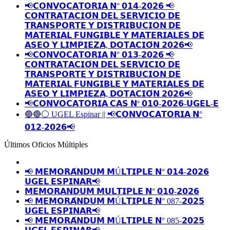
📢𝗖𝗢𝗡𝗩𝗢𝗖𝗔𝗧𝗢𝗥𝗜𝗔 𝗡° 𝟬𝟭𝟰-𝟮𝟬𝟮𝟲 📢
𝗖𝗢𝗡𝗧𝗥𝗔𝗧𝗔𝗖𝗜𝗢́𝗡 𝗗𝗘𝗟 𝗦𝗘𝗥𝗩𝗜𝗖𝗜𝗢 𝗗𝗘
𝗧𝗥𝗔𝗡𝗦𝗣𝗢𝗥𝗧𝗘 𝗬 𝗗𝗜𝗦𝗧𝗥𝗜𝗕𝗨𝗖𝗜𝗢𝗡 𝗗𝗘
𝗠𝗔𝗧𝗘𝗥𝗜𝗔𝗟 𝗙𝗨𝗡𝗚𝗜𝗕𝗟𝗘 𝗬 𝗠𝗔𝗧𝗘𝗥𝗜𝗔𝗟𝗘𝗦 𝗗𝗘
𝗔𝗦𝗘𝗢 𝗬 𝗟𝗜𝗠𝗣𝗜𝗘𝗭𝗔, 𝗗𝗢𝗧𝗔𝗖𝗜𝗢́𝗡 𝟮𝟬𝟮𝟲📢
📢𝗖𝗢𝗡𝗩𝗢𝗖𝗔𝗧𝗢𝗥𝗜𝗔 𝗡° 𝟬𝟭𝟯-𝟮𝟬𝟮𝟲 📢
𝗖𝗢𝗡𝗧𝗥𝗔𝗧𝗔𝗖𝗜𝗢́𝗡 𝗗𝗘𝗟 𝗦𝗘𝗥𝗩𝗜𝗖𝗜𝗢 𝗗𝗘
𝗧𝗥𝗔𝗡𝗦𝗣𝗢𝗥𝗧𝗘 𝗬 𝗗𝗜𝗦𝗧𝗥𝗜𝗕𝗨𝗖𝗜𝗢𝗡 𝗗𝗘
𝗠𝗔𝗧𝗘𝗥𝗜𝗔𝗟 𝗙𝗨𝗡𝗚𝗜𝗕𝗟𝗘 𝗬 𝗠𝗔𝗧𝗘𝗥𝗜𝗔𝗟𝗘𝗦 𝗗𝗘
𝗔𝗦𝗘𝗢 𝗬 𝗟𝗜𝗠𝗣𝗜𝗘𝗭𝗔, 𝗗𝗢𝗧𝗔𝗖𝗜𝗢́𝗡 𝟮𝟬𝟮𝟲📢
📢𝗖𝗢𝗡𝗩𝗢𝗖𝗔𝗧𝗢𝗥𝗜𝗔 𝗖𝗔𝗦 𝗡º 𝟬𝟭𝟬-𝟮𝟬𝟮𝟲-𝗨𝗚𝗘𝗟-𝗘
🔵🔴⚪️ UGEL Espinar || 📢𝗖𝗢𝗡𝗩𝗢𝗖𝗔𝗧𝗢𝗥𝗜𝗔 𝗡°
𝟬𝟭𝟮-𝟮𝟬𝟮𝟲📢
Últimos Oficios Múltiples
📢 𝗠𝗘𝗠𝗢𝗥𝗔́𝗡𝗗𝗨𝗠 𝗠Ú𝗟𝗧𝗜𝗣𝗟𝗘 𝗡° 𝟬𝟭𝟰-𝟮𝟬𝟮𝟲
𝗨𝗚𝗘𝗟 𝗘𝗦𝗣𝗜𝗡𝗔𝗥📢
𝗠𝗘𝗠𝗢𝗥𝗔𝗡𝗗𝗨𝗠 𝗠𝗨𝗟𝗧𝗜𝗣𝗟𝗘 𝗡° 𝟬𝟭𝟬-𝟮𝟬𝟮𝟲
📢 𝗠𝗘𝗠𝗢𝗥𝗔́𝗡𝗗𝗨𝗠 𝗠Ú𝗟𝗧𝗜𝗣𝗟𝗘 𝗡° 087-𝟮𝟬𝟮𝟱
𝗨𝗚𝗘𝗟 𝗘𝗦𝗣𝗜𝗡𝗔𝗥📢
📢 𝗠𝗘𝗠𝗢𝗥𝗔́𝗡𝗗𝗨𝗠 𝗠Ú𝗟𝗧𝗜𝗣𝗟𝗘 𝗡° 085-𝟮𝟬𝟮𝟱