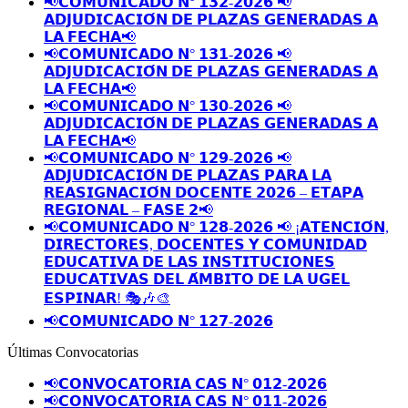
📢𝗖𝗢𝗠𝗨𝗡𝗜𝗖𝗔𝗗𝗢 𝗡° 𝟭𝟯𝟮-𝟮𝟬𝟮𝟲 📢
𝗔𝗗𝗝𝗨𝗗𝗜𝗖𝗔𝗖𝗜𝗢́𝗡 𝗗𝗘 𝗣𝗟𝗔𝗭𝗔𝗦 𝗚𝗘𝗡𝗘𝗥𝗔𝗗𝗔𝗦 𝗔
𝗟𝗔 𝗙𝗘𝗖𝗛𝗔📢
📢𝗖𝗢𝗠𝗨𝗡𝗜𝗖𝗔𝗗𝗢 𝗡° 𝟭𝟯𝟭-𝟮𝟬𝟮𝟲 📢
𝗔𝗗𝗝𝗨𝗗𝗜𝗖𝗔𝗖𝗜𝗢́𝗡 𝗗𝗘 𝗣𝗟𝗔𝗭𝗔𝗦 𝗚𝗘𝗡𝗘𝗥𝗔𝗗𝗔𝗦 𝗔
𝗟𝗔 𝗙𝗘𝗖𝗛𝗔📢
📢𝗖𝗢𝗠𝗨𝗡𝗜𝗖𝗔𝗗𝗢 𝗡° 𝟭𝟯𝟬-𝟮𝟬𝟮𝟲 📢
𝗔𝗗𝗝𝗨𝗗𝗜𝗖𝗔𝗖𝗜𝗢́𝗡 𝗗𝗘 𝗣𝗟𝗔𝗭𝗔𝗦 𝗚𝗘𝗡𝗘𝗥𝗔𝗗𝗔𝗦 𝗔
𝗟𝗔 𝗙𝗘𝗖𝗛𝗔📢
📢𝗖𝗢𝗠𝗨𝗡𝗜𝗖𝗔𝗗𝗢 𝗡° 𝟭𝟮𝟵-𝟮𝟬𝟮𝟲 📢
𝗔𝗗𝗝𝗨𝗗𝗜𝗖𝗔𝗖𝗜𝗢́𝗡 𝗗𝗘 𝗣𝗟𝗔𝗭𝗔𝗦 𝗣𝗔𝗥𝗔 𝗟𝗔
𝗥𝗘𝗔𝗦𝗜𝗚𝗡𝗔𝗖𝗜𝗢́𝗡 𝗗𝗢𝗖𝗘𝗡𝗧𝗘 𝟮𝟬𝟮𝟲 – 𝗘𝗧𝗔𝗣𝗔
𝗥𝗘𝗚𝗜𝗢𝗡𝗔𝗟 – 𝗙𝗔𝗦𝗘 𝟮📢
📢𝗖𝗢𝗠𝗨𝗡𝗜𝗖𝗔𝗗𝗢 𝗡° 𝟭𝟮𝟴-𝟮𝟬𝟮𝟲 📢 ¡𝗔𝗧𝗘𝗡𝗖𝗜𝗢́𝗡,
𝗗𝗜𝗥𝗘𝗖𝗧𝗢𝗥𝗘𝗦, 𝗗𝗢𝗖𝗘𝗡𝗧𝗘𝗦 𝗬 𝗖𝗢𝗠𝗨𝗡𝗜𝗗𝗔𝗗
𝗘𝗗𝗨𝗖𝗔𝗧𝗜𝗩𝗔 𝗗𝗘 𝗟𝗔𝗦 𝗜𝗡𝗦𝗧𝗜𝗧𝗨𝗖𝗜𝗢𝗡𝗘𝗦
𝗘𝗗𝗨𝗖𝗔𝗧𝗜𝗩𝗔𝗦 𝗗𝗘𝗟 𝗔́𝗠𝗕𝗜𝗧𝗢 𝗗𝗘 𝗟𝗔 𝗨𝗚𝗘𝗟
𝗘𝗦𝗣𝗜𝗡𝗔𝗥! 🎭🎶🎨
📢𝗖𝗢𝗠𝗨𝗡𝗜𝗖𝗔𝗗𝗢 𝗡° 𝟭𝟮𝟳-𝟮𝟬𝟮𝟲
Últimas Convocatorias
📢𝗖𝗢𝗡𝗩𝗢𝗖𝗔𝗧𝗢𝗥𝗜𝗔 𝗖𝗔𝗦 𝗡° 𝟬𝟭𝟮-𝟮𝟬𝟮𝟲
📢𝗖𝗢𝗡𝗩𝗢𝗖𝗔𝗧𝗢𝗥𝗜𝗔 𝗖𝗔𝗦 𝗡° 𝟬𝟭𝟭-𝟮𝟬𝟮𝟲