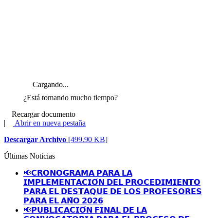
Cargando...
¿Está tomando mucho tiempo?
Recargar documento
|
Abrir en nueva pestaña
Descargar Archivo
[499.90 KB]
Últimas Noticias
📢𝗖𝗥𝗢𝗡𝗢𝗚𝗥𝗔𝗠𝗔 𝗣𝗔𝗥𝗔 𝗟𝗔
𝗜𝗠𝗣𝗟𝗘𝗠𝗘𝗡𝗧𝗔𝗖𝗜𝗢́𝗡 𝗗𝗘𝗟 𝗣𝗥𝗢𝗖𝗘𝗗𝗜𝗠𝗜𝗘𝗡𝗧𝗢
𝗣𝗔𝗥𝗔 𝗘𝗟 𝗗𝗘𝗦𝗧𝗔𝗤𝗨𝗘 𝗗𝗘 𝗟𝗢𝗦 𝗣𝗥𝗢𝗙𝗘𝗦𝗢𝗥𝗘𝗦
𝗣𝗔𝗥𝗔 𝗘𝗟 𝗔𝗡̃𝗢 𝟮𝟬𝟮𝟲
📢𝗣𝗨𝗕𝗟𝗜𝗖𝗔𝗖𝗜𝗢́𝗡 𝗙𝗜𝗡𝗔𝗟 𝗗𝗘 𝗟𝗔