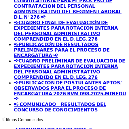
𝗖𝗢𝗡𝗩𝗢𝗖𝗔𝗧𝗢𝗥𝗜𝗔 𝗣𝗔𝗥𝗔 𝗘𝗟 𝗣𝗥𝗢𝗖𝗘𝗦𝗢 𝗗𝗘
𝗖𝗢𝗡𝗧𝗥𝗔𝗧𝗔𝗖𝗜𝗢𝗡 𝗗𝗘𝗟 𝗣𝗘𝗥𝗦𝗢𝗡𝗔𝗟
𝗔𝗗𝗠𝗜𝗡𝗜𝗦𝗧𝗥𝗔𝗧𝗜𝗩𝗢 𝗗𝗘𝗟 𝗥𝗘𝗚𝗜𝗠𝗘𝗡 𝗟𝗔𝗕𝗢𝗥𝗔𝗟
𝗗.𝗟. 𝗡º 𝟮𝟳𝟲 📢
📢𝗖𝗨𝗔𝗗𝗥𝗢 𝗙𝗜𝗡𝗔𝗟 𝗗𝗘 𝗘𝗩𝗔𝗟𝗨𝗔𝗖𝗜𝗢́𝗡 𝗗𝗘
𝗘𝗫𝗣𝗘𝗗𝗜𝗘𝗡𝗧𝗘𝗦 𝗣𝗔𝗥𝗔 𝗥𝗢𝗧𝗔𝗖𝗜𝗢́𝗡 𝗜𝗡𝗧𝗘𝗥𝗡𝗔
𝗗𝗘𝗟 𝗣𝗘𝗥𝗦𝗢𝗡𝗔𝗟 𝗔𝗗𝗠𝗜𝗡𝗜𝗦𝗧𝗥𝗔𝗧𝗜𝗩𝗢
𝗖𝗢𝗠𝗣𝗥𝗘𝗡𝗗𝗜𝗗𝗢 𝗘𝗡 𝗘𝗟 𝗗. 𝗟𝗘𝗚. 𝟮𝟳𝟲
📢𝗣𝗨𝗕𝗟𝗜𝗖𝗔𝗖𝗜𝗢́𝗡 𝗗𝗘 𝗥𝗘𝗦𝗨𝗟𝗧𝗔𝗗𝗢𝗦
𝗣𝗥𝗘𝗟𝗜𝗠𝗜𝗡𝗔𝗥𝗘𝗦 𝗣𝗔𝗥𝗔 𝗘𝗟 𝗣𝗥𝗢𝗖𝗘𝗦𝗢 𝗗𝗘
𝗘𝗡𝗖𝗔𝗥𝗚𝗔𝗧𝗨𝗥𝗔 📢
📢𝗖𝗨𝗔𝗗𝗥𝗢 𝗣𝗥𝗘𝗟𝗜𝗠𝗜𝗡𝗔𝗥 𝗗𝗘 𝗘𝗩𝗔𝗟𝗨𝗔𝗖𝗜𝗢́𝗡 𝗗𝗘
𝗘𝗫𝗣𝗘𝗗𝗜𝗘𝗡𝗧𝗘𝗦 𝗣𝗔𝗥𝗔 𝗥𝗢𝗧𝗔𝗖𝗜𝗢́𝗡 𝗜𝗡𝗧𝗘𝗥𝗡𝗔
𝗗𝗘𝗟 𝗣𝗘𝗥𝗦𝗢𝗡𝗔𝗟 𝗔𝗗𝗠𝗜𝗡𝗜𝗦𝗧𝗥𝗔𝗧𝗜𝗩𝗢
𝗖𝗢𝗠𝗣𝗥𝗘𝗡𝗗𝗜𝗗𝗢 𝗘𝗡 𝗘𝗟 𝗗. 𝗟𝗘𝗚. 𝟮𝟳𝟲
📢𝗣𝗨𝗕𝗟𝗜𝗖𝗔𝗖𝗜𝗢́𝗡 𝗗𝗘 𝗣𝗢𝗦𝗧𝗨𝗟𝗔𝗡𝗧𝗘𝗦 𝗔𝗣𝗧𝗢𝗦/
𝗢𝗕𝗦𝗘𝗥𝗩𝗔𝗗𝗢𝗦 𝗣𝗔𝗥𝗔 𝗘𝗟 𝗣𝗥𝗢𝗖𝗘𝗦𝗢 𝗗𝗘
𝗘𝗡𝗖𝗔𝗥𝗚𝗔𝗧𝗨𝗥𝗔 𝟮𝟬𝟮𝟲 𝗥𝗩𝗠 𝟬𝟵𝟴-𝟮𝟬𝟮𝟱-𝗠𝗜𝗡𝗘𝗗𝗨
📢
📢 𝗖𝗢𝗠𝗨𝗡𝗜𝗖𝗔𝗗𝗢 – 𝗥𝗘𝗦𝗨𝗟𝗧𝗔𝗗𝗢𝗦 𝗗𝗘𝗟
𝗖𝗢𝗡𝗖𝗨𝗥𝗦𝗢 𝗗𝗘 𝗖𝗢𝗡𝗢𝗖𝗜𝗠𝗜𝗘𝗡𝗧𝗢𝗦
Últimos Comunicados