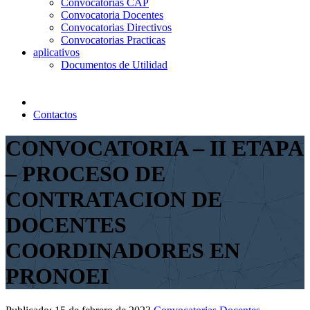
Convocatorias CAP
Convocatoria Docentes
Convocatorias Directivos
Convocatorias Practicas
aplicativos
Documentos de Utilidad
Contactos
CONVOCATORIA – II ETAPA
– PROCESO DE
CONTRATACION DE
DOCENTES
COORDINADORES EN
PRONOEI