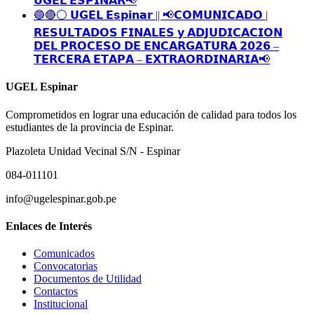
𝗨𝗚𝗘𝗟 𝗘𝗦𝗣𝗜𝗡𝗔𝗥📢
🔵🔴⚪️ 𝗨𝗚𝗘𝗟 𝗘𝘀𝗽𝗶𝗻𝗮𝗿 || 📢𝗖𝗢𝗠𝗨𝗡𝗜𝗖𝗔𝗗𝗢 |
𝗥𝗘𝗦𝗨𝗟𝗧𝗔𝗗𝗢𝗦 𝗙𝗜𝗡𝗔𝗟𝗘𝗦 𝘆 𝗔𝗗𝗝𝗨𝗗𝗜𝗖𝗔𝗖𝗜𝗢𝗡
𝗗𝗘𝗟 𝗣𝗥𝗢𝗖𝗘𝗦𝗢 𝗗𝗘 𝗘𝗡𝗖𝗔𝗥𝗚𝗔𝗧𝗨𝗥𝗔 𝟮𝟬𝟮𝟲 –
𝗧𝗘𝗥𝗖𝗘𝗥𝗔 𝗘𝗧𝗔𝗣𝗔 – 𝗘𝗫𝗧𝗥𝗔𝗢𝗥𝗗𝗜𝗡𝗔𝗥𝗜𝗔📢
UGEL Espinar
Comprometidos en lograr una educación de calidad para todos los
estudiantes de la provincia de Espinar.
Plazoleta Unidad Vecinal S/N - Espinar
084-011101
info@ugelespinar.gob.pe
Enlaces de Interés
Comunicados
Convocatorias
Documentos de Utilidad
Contactos
Institucional