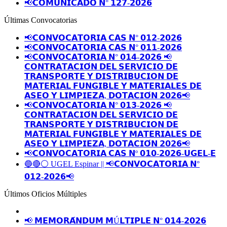
📢𝗖𝗢𝗠𝗨𝗡𝗜𝗖𝗔𝗗𝗢 𝗡° 𝟭𝟮𝟳-𝟮𝟬𝟮𝟲
Últimas Convocatorias
📢𝗖𝗢𝗡𝗩𝗢𝗖𝗔𝗧𝗢𝗥𝗜𝗔 𝗖𝗔𝗦 𝗡° 𝟬𝟭𝟮-𝟮𝟬𝟮𝟲
📢𝗖𝗢𝗡𝗩𝗢𝗖𝗔𝗧𝗢𝗥𝗜𝗔 𝗖𝗔𝗦 𝗡° 𝟬𝟭𝟭-𝟮𝟬𝟮𝟲
📢𝗖𝗢𝗡𝗩𝗢𝗖𝗔𝗧𝗢𝗥𝗜𝗔 𝗡° 𝟬𝟭𝟰-𝟮𝟬𝟮𝟲 📢
𝗖𝗢𝗡𝗧𝗥𝗔𝗧𝗔𝗖𝗜𝗢́𝗡 𝗗𝗘𝗟 𝗦𝗘𝗥𝗩𝗜𝗖𝗜𝗢 𝗗𝗘
𝗧𝗥𝗔𝗡𝗦𝗣𝗢𝗥𝗧𝗘 𝗬 𝗗𝗜𝗦𝗧𝗥𝗜𝗕𝗨𝗖𝗜𝗢𝗡 𝗗𝗘
𝗠𝗔𝗧𝗘𝗥𝗜𝗔𝗟 𝗙𝗨𝗡𝗚𝗜𝗕𝗟𝗘 𝗬 𝗠𝗔𝗧𝗘𝗥𝗜𝗔𝗟𝗘𝗦 𝗗𝗘
𝗔𝗦𝗘𝗢 𝗬 𝗟𝗜𝗠𝗣𝗜𝗘𝗭𝗔, 𝗗𝗢𝗧𝗔𝗖𝗜𝗢́𝗡 𝟮𝟬𝟮𝟲📢
📢𝗖𝗢𝗡𝗩𝗢𝗖𝗔𝗧𝗢𝗥𝗜𝗔 𝗡° 𝟬𝟭𝟯-𝟮𝟬𝟮𝟲 📢
𝗖𝗢𝗡𝗧𝗥𝗔𝗧𝗔𝗖𝗜𝗢́𝗡 𝗗𝗘𝗟 𝗦𝗘𝗥𝗩𝗜𝗖𝗜𝗢 𝗗𝗘
𝗧𝗥𝗔𝗡𝗦𝗣𝗢𝗥𝗧𝗘 𝗬 𝗗𝗜𝗦𝗧𝗥𝗜𝗕𝗨𝗖𝗜𝗢𝗡 𝗗𝗘
𝗠𝗔𝗧𝗘𝗥𝗜𝗔𝗟 𝗙𝗨𝗡𝗚𝗜𝗕𝗟𝗘 𝗬 𝗠𝗔𝗧𝗘𝗥𝗜𝗔𝗟𝗘𝗦 𝗗𝗘
𝗔𝗦𝗘𝗢 𝗬 𝗟𝗜𝗠𝗣𝗜𝗘𝗭𝗔, 𝗗𝗢𝗧𝗔𝗖𝗜𝗢́𝗡 𝟮𝟬𝟮𝟲📢
📢𝗖𝗢𝗡𝗩𝗢𝗖𝗔𝗧𝗢𝗥𝗜𝗔 𝗖𝗔𝗦 𝗡º 𝟬𝟭𝟬-𝟮𝟬𝟮𝟲-𝗨𝗚𝗘𝗟-𝗘
🔵🔴⚪️ UGEL Espinar || 📢𝗖𝗢𝗡𝗩𝗢𝗖𝗔𝗧𝗢𝗥𝗜𝗔 𝗡°
𝟬𝟭𝟮-𝟮𝟬𝟮𝟲📢
Últimos Oficios Múltiples
📢 𝗠𝗘𝗠𝗢𝗥𝗔́𝗡𝗗𝗨𝗠 𝗠Ú𝗟𝗧𝗜𝗣𝗟𝗘 𝗡° 𝟬𝟭𝟰-𝟮𝟬𝟮𝟲