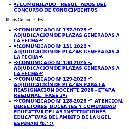
📢 𝗖𝗢𝗠𝗨𝗡𝗜𝗖𝗔𝗗𝗢 – 𝗥𝗘𝗦𝗨𝗟𝗧𝗔𝗗𝗢𝗦 𝗗𝗘𝗟
𝗖𝗢𝗡𝗖𝗨𝗥𝗦𝗢 𝗗𝗘 𝗖𝗢𝗡𝗢𝗖𝗜𝗠𝗜𝗘𝗡𝗧𝗢𝗦
Últimos Comunicados
📢𝗖𝗢𝗠𝗨𝗡𝗜𝗖𝗔𝗗𝗢 𝗡° 𝟭𝟯𝟮-𝟮𝟬𝟮𝟲 📢
𝗔𝗗𝗝𝗨𝗗𝗜𝗖𝗔𝗖𝗜𝗢́𝗡 𝗗𝗘 𝗣𝗟𝗔𝗭𝗔𝗦 𝗚𝗘𝗡𝗘𝗥𝗔𝗗𝗔𝗦 𝗔
𝗟𝗔 𝗙𝗘𝗖𝗛𝗔📢
📢𝗖𝗢𝗠𝗨𝗡𝗜𝗖𝗔𝗗𝗢 𝗡° 𝟭𝟯𝟭-𝟮𝟬𝟮𝟲 📢
𝗔𝗗𝗝𝗨𝗗𝗜𝗖𝗔𝗖𝗜𝗢́𝗡 𝗗𝗘 𝗣𝗟𝗔𝗭𝗔𝗦 𝗚𝗘𝗡𝗘𝗥𝗔𝗗𝗔𝗦 𝗔
𝗟𝗔 𝗙𝗘𝗖𝗛𝗔📢
📢𝗖𝗢𝗠𝗨𝗡𝗜𝗖𝗔𝗗𝗢 𝗡° 𝟭𝟯𝟬-𝟮𝟬𝟮𝟲 📢
𝗔𝗗𝗝𝗨𝗗𝗜𝗖𝗔𝗖𝗜𝗢́𝗡 𝗗𝗘 𝗣𝗟𝗔𝗭𝗔𝗦 𝗚𝗘𝗡𝗘𝗥𝗔𝗗𝗔𝗦 𝗔
𝗟𝗔 𝗙𝗘𝗖𝗛𝗔📢
📢𝗖𝗢𝗠𝗨𝗡𝗜𝗖𝗔𝗗𝗢 𝗡° 𝟭𝟮𝟵-𝟮𝟬𝟮𝟲 📢
𝗔𝗗𝗝𝗨𝗗𝗜𝗖𝗔𝗖𝗜𝗢́𝗡 𝗗𝗘 𝗣𝗟𝗔𝗭𝗔𝗦 𝗣𝗔𝗥𝗔 𝗟𝗔
𝗥𝗘𝗔𝗦𝗜𝗚𝗡𝗔𝗖𝗜𝗢́𝗡 𝗗𝗢𝗖𝗘𝗡𝗧𝗘 𝟮𝟬𝟮𝟲 – 𝗘𝗧𝗔𝗣𝗔
𝗥𝗘𝗚𝗜𝗢𝗡𝗔𝗟 – 𝗙𝗔𝗦𝗘 𝟮📢
📢𝗖𝗢𝗠𝗨𝗡𝗜𝗖𝗔𝗗𝗢 𝗡° 𝟭𝟮𝟴-𝟮𝟬𝟮𝟲 📢 ¡𝗔𝗧𝗘𝗡𝗖𝗜𝗢́𝗡,
𝗗𝗜𝗥𝗘𝗖𝗧𝗢𝗥𝗘𝗦, 𝗗𝗢𝗖𝗘𝗡𝗧𝗘𝗦 𝗬 𝗖𝗢𝗠𝗨𝗡𝗜𝗗𝗔𝗗
𝗘𝗗𝗨𝗖𝗔𝗧𝗜𝗩𝗔 𝗗𝗘 𝗟𝗔𝗦 𝗜𝗡𝗦𝗧𝗜𝗧𝗨𝗖𝗜𝗢𝗡𝗘𝗦
𝗘𝗗𝗨𝗖𝗔𝗧𝗜𝗩𝗔𝗦 𝗗𝗘𝗟 𝗔́𝗠𝗕𝗜𝗧𝗢 𝗗𝗘 𝗟𝗔 𝗨𝗚𝗘𝗟
𝗘𝗦𝗣𝗜𝗡𝗔𝗥! 🎭🎶🎨