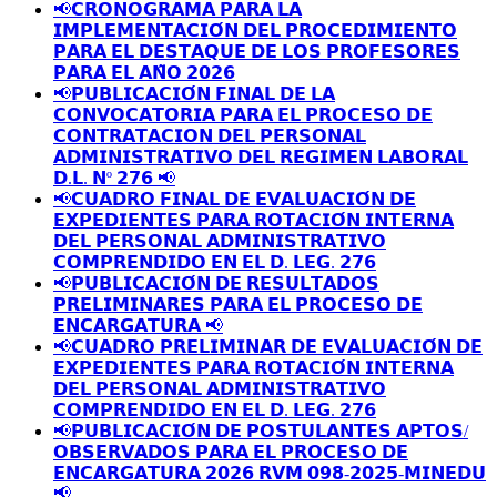
📢𝗖𝗥𝗢𝗡𝗢𝗚𝗥𝗔𝗠𝗔 𝗣𝗔𝗥𝗔 𝗟𝗔
𝗜𝗠𝗣𝗟𝗘𝗠𝗘𝗡𝗧𝗔𝗖𝗜𝗢́𝗡 𝗗𝗘𝗟 𝗣𝗥𝗢𝗖𝗘𝗗𝗜𝗠𝗜𝗘𝗡𝗧𝗢
𝗣𝗔𝗥𝗔 𝗘𝗟 𝗗𝗘𝗦𝗧𝗔𝗤𝗨𝗘 𝗗𝗘 𝗟𝗢𝗦 𝗣𝗥𝗢𝗙𝗘𝗦𝗢𝗥𝗘𝗦
𝗣𝗔𝗥𝗔 𝗘𝗟 𝗔𝗡̃𝗢 𝟮𝟬𝟮𝟲
📢𝗣𝗨𝗕𝗟𝗜𝗖𝗔𝗖𝗜𝗢́𝗡 𝗙𝗜𝗡𝗔𝗟 𝗗𝗘 𝗟𝗔
𝗖𝗢𝗡𝗩𝗢𝗖𝗔𝗧𝗢𝗥𝗜𝗔 𝗣𝗔𝗥𝗔 𝗘𝗟 𝗣𝗥𝗢𝗖𝗘𝗦𝗢 𝗗𝗘
𝗖𝗢𝗡𝗧𝗥𝗔𝗧𝗔𝗖𝗜𝗢𝗡 𝗗𝗘𝗟 𝗣𝗘𝗥𝗦𝗢𝗡𝗔𝗟
𝗔𝗗𝗠𝗜𝗡𝗜𝗦𝗧𝗥𝗔𝗧𝗜𝗩𝗢 𝗗𝗘𝗟 𝗥𝗘𝗚𝗜𝗠𝗘𝗡 𝗟𝗔𝗕𝗢𝗥𝗔𝗟
𝗗.𝗟. 𝗡º 𝟮𝟳𝟲 📢
📢𝗖𝗨𝗔𝗗𝗥𝗢 𝗙𝗜𝗡𝗔𝗟 𝗗𝗘 𝗘𝗩𝗔𝗟𝗨𝗔𝗖𝗜𝗢́𝗡 𝗗𝗘
𝗘𝗫𝗣𝗘𝗗𝗜𝗘𝗡𝗧𝗘𝗦 𝗣𝗔𝗥𝗔 𝗥𝗢𝗧𝗔𝗖𝗜𝗢́𝗡 𝗜𝗡𝗧𝗘𝗥𝗡𝗔
𝗗𝗘𝗟 𝗣𝗘𝗥𝗦𝗢𝗡𝗔𝗟 𝗔𝗗𝗠𝗜𝗡𝗜𝗦𝗧𝗥𝗔𝗧𝗜𝗩𝗢
𝗖𝗢𝗠𝗣𝗥𝗘𝗡𝗗𝗜𝗗𝗢 𝗘𝗡 𝗘𝗟 𝗗. 𝗟𝗘𝗚. 𝟮𝟳𝟲
📢𝗣𝗨𝗕𝗟𝗜𝗖𝗔𝗖𝗜𝗢́𝗡 𝗗𝗘 𝗥𝗘𝗦𝗨𝗟𝗧𝗔𝗗𝗢𝗦
𝗣𝗥𝗘𝗟𝗜𝗠𝗜𝗡𝗔𝗥𝗘𝗦 𝗣𝗔𝗥𝗔 𝗘𝗟 𝗣𝗥𝗢𝗖𝗘𝗦𝗢 𝗗𝗘
𝗘𝗡𝗖𝗔𝗥𝗚𝗔𝗧𝗨𝗥𝗔 📢
📢𝗖𝗨𝗔𝗗𝗥𝗢 𝗣𝗥𝗘𝗟𝗜𝗠𝗜𝗡𝗔𝗥 𝗗𝗘 𝗘𝗩𝗔𝗟𝗨𝗔𝗖𝗜𝗢́𝗡 𝗗𝗘
𝗘𝗫𝗣𝗘𝗗𝗜𝗘𝗡𝗧𝗘𝗦 𝗣𝗔𝗥𝗔 𝗥𝗢𝗧𝗔𝗖𝗜𝗢́𝗡 𝗜𝗡𝗧𝗘𝗥𝗡𝗔
𝗗𝗘𝗟 𝗣𝗘𝗥𝗦𝗢𝗡𝗔𝗟 𝗔𝗗𝗠𝗜𝗡𝗜𝗦𝗧𝗥𝗔𝗧𝗜𝗩𝗢
𝗖𝗢𝗠𝗣𝗥𝗘𝗡𝗗𝗜𝗗𝗢 𝗘𝗡 𝗘𝗟 𝗗. 𝗟𝗘𝗚. 𝟮𝟳𝟲
📢𝗣𝗨𝗕𝗟𝗜𝗖𝗔𝗖𝗜𝗢́𝗡 𝗗𝗘 𝗣𝗢𝗦𝗧𝗨𝗟𝗔𝗡𝗧𝗘𝗦 𝗔𝗣𝗧𝗢𝗦/
𝗢𝗕𝗦𝗘𝗥𝗩𝗔𝗗𝗢𝗦 𝗣𝗔𝗥𝗔 𝗘𝗟 𝗣𝗥𝗢𝗖𝗘𝗦𝗢 𝗗𝗘
𝗘𝗡𝗖𝗔𝗥𝗚𝗔𝗧𝗨𝗥𝗔 𝟮𝟬𝟮𝟲 𝗥𝗩𝗠 𝟬𝟵𝟴-𝟮𝟬𝟮𝟱-𝗠𝗜𝗡𝗘𝗗𝗨
📢