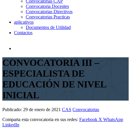
Convocatorias CAP
Convocatoria Docentes
Convocatorias Directivos
Convocatorias Practicas
aplicativos
Documentos de Utilidad
Contactos
CONVOCATORIA III –
ESPECIALISTA DE
EDUCACIÓN DE NIVEL
INICIAL
Publicado:
29 de enero de 2021
CAS
Convocatorias
Comparta esta convocatoria en sus redes:
Facebook
X
WhatsApp
LinkedIn