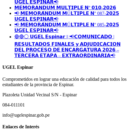
𝗨𝗚𝗘𝗟 𝗘𝗦𝗣𝗜𝗡𝗔𝗥📢
𝗠𝗘𝗠𝗢𝗥𝗔𝗡𝗗𝗨𝗠 𝗠𝗨𝗟𝗧𝗜𝗣𝗟𝗘 𝗡° 𝟬𝟭𝟬-𝟮𝟬𝟮𝟲
📢 𝗠𝗘𝗠𝗢𝗥𝗔́𝗡𝗗𝗨𝗠 𝗠Ú𝗟𝗧𝗜𝗣𝗟𝗘 𝗡° 087-𝟮𝟬𝟮𝟱
𝗨𝗚𝗘𝗟 𝗘𝗦𝗣𝗜𝗡𝗔𝗥📢
📢 𝗠𝗘𝗠𝗢𝗥𝗔́𝗡𝗗𝗨𝗠 𝗠Ú𝗟𝗧𝗜𝗣𝗟𝗘 𝗡° 085-𝟮𝟬𝟮𝟱
𝗨𝗚𝗘𝗟 𝗘𝗦𝗣𝗜𝗡𝗔𝗥📢
🔵🔴⚪️ 𝗨𝗚𝗘𝗟 𝗘𝘀𝗽𝗶𝗻𝗮𝗿 || 📢𝗖𝗢𝗠𝗨𝗡𝗜𝗖𝗔𝗗𝗢 |
𝗥𝗘𝗦𝗨𝗟𝗧𝗔𝗗𝗢𝗦 𝗙𝗜𝗡𝗔𝗟𝗘𝗦 𝘆 𝗔𝗗𝗝𝗨𝗗𝗜𝗖𝗔𝗖𝗜𝗢𝗡
𝗗𝗘𝗟 𝗣𝗥𝗢𝗖𝗘𝗦𝗢 𝗗𝗘 𝗘𝗡𝗖𝗔𝗥𝗚𝗔𝗧𝗨𝗥𝗔 𝟮𝟬𝟮𝟲 –
𝗧𝗘𝗥𝗖𝗘𝗥𝗔 𝗘𝗧𝗔𝗣𝗔 – 𝗘𝗫𝗧𝗥𝗔𝗢𝗥𝗗𝗜𝗡𝗔𝗥𝗜𝗔📢
UGEL Espinar
Comprometidos en lograr una educación de calidad para todos los
estudiantes de la provincia de Espinar.
Plazoleta Unidad Vecinal S/N - Espinar
084-011101
info@ugelespinar.gob.pe
Enlaces de Interés