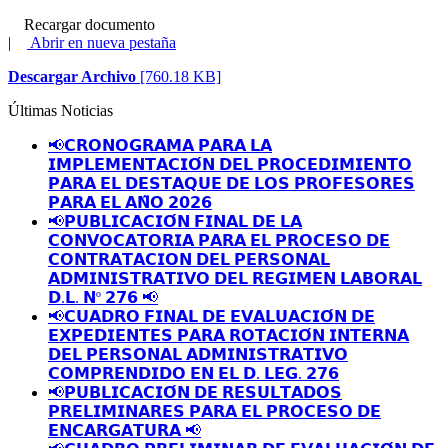
Recargar documento
|
Abrir en nueva pestaña
Descargar Archivo
[760.18 KB]
Últimas Noticias
📢𝗖𝗥𝗢𝗡𝗢𝗚𝗥𝗔𝗠𝗔 𝗣𝗔𝗥𝗔 𝗟𝗔
𝗜𝗠𝗣𝗟𝗘𝗠𝗘𝗡𝗧𝗔𝗖𝗜𝗢́𝗡 𝗗𝗘𝗟 𝗣𝗥𝗢𝗖𝗘𝗗𝗜𝗠𝗜𝗘𝗡𝗧𝗢
𝗣𝗔𝗥𝗔 𝗘𝗟 𝗗𝗘𝗦𝗧𝗔𝗤𝗨𝗘 𝗗𝗘 𝗟𝗢𝗦 𝗣𝗥𝗢𝗙𝗘𝗦𝗢𝗥𝗘𝗦
𝗣𝗔𝗥𝗔 𝗘𝗟 𝗔𝗡̃𝗢 𝟮𝟬𝟮𝟲
📢𝗣𝗨𝗕𝗟𝗜𝗖𝗔𝗖𝗜𝗢́𝗡 𝗙𝗜𝗡𝗔𝗟 𝗗𝗘 𝗟𝗔
𝗖𝗢𝗡𝗩𝗢𝗖𝗔𝗧𝗢𝗥𝗜𝗔 𝗣𝗔𝗥𝗔 𝗘𝗟 𝗣𝗥𝗢𝗖𝗘𝗦𝗢 𝗗𝗘
𝗖𝗢𝗡𝗧𝗥𝗔𝗧𝗔𝗖𝗜𝗢𝗡 𝗗𝗘𝗟 𝗣𝗘𝗥𝗦𝗢𝗡𝗔𝗟
𝗔𝗗𝗠𝗜𝗡𝗜𝗦𝗧𝗥𝗔𝗧𝗜𝗩𝗢 𝗗𝗘𝗟 𝗥𝗘𝗚𝗜𝗠𝗘𝗡 𝗟𝗔𝗕𝗢𝗥𝗔𝗟
𝗗.𝗟. 𝗡º 𝟮𝟳𝟲 📢
📢𝗖𝗨𝗔𝗗𝗥𝗢 𝗙𝗜𝗡𝗔𝗟 𝗗𝗘 𝗘𝗩𝗔𝗟𝗨𝗔𝗖𝗜𝗢́𝗡 𝗗𝗘
𝗘𝗫𝗣𝗘𝗗𝗜𝗘𝗡𝗧𝗘𝗦 𝗣𝗔𝗥𝗔 𝗥𝗢𝗧𝗔𝗖𝗜𝗢́𝗡 𝗜𝗡𝗧𝗘𝗥𝗡𝗔
𝗗𝗘𝗟 𝗣𝗘𝗥𝗦𝗢𝗡𝗔𝗟 𝗔𝗗𝗠𝗜𝗡𝗜𝗦𝗧𝗥𝗔𝗧𝗜𝗩𝗢
𝗖𝗢𝗠𝗣𝗥𝗘𝗡𝗗𝗜𝗗𝗢 𝗘𝗡 𝗘𝗟 𝗗. 𝗟𝗘𝗚. 𝟮𝟳𝟲
📢𝗣𝗨𝗕𝗟𝗜𝗖𝗔𝗖𝗜𝗢́𝗡 𝗗𝗘 𝗥𝗘𝗦𝗨𝗟𝗧𝗔𝗗𝗢𝗦
𝗣𝗥𝗘𝗟𝗜𝗠𝗜𝗡𝗔𝗥𝗘𝗦 𝗣𝗔𝗥𝗔 𝗘𝗟 𝗣𝗥𝗢𝗖𝗘𝗦𝗢 𝗗𝗘
𝗘𝗡𝗖𝗔𝗥𝗚𝗔𝗧𝗨𝗥𝗔 📢