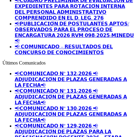
📢𝗖𝗨𝗔𝗗𝗥𝗢 𝗣𝗥𝗘𝗟𝗜𝗠𝗜𝗡𝗔𝗥 𝗗𝗘 𝗘𝗩𝗔𝗟𝗨𝗔𝗖𝗜𝗢́𝗡 𝗗𝗘
𝗘𝗫𝗣𝗘𝗗𝗜𝗘𝗡𝗧𝗘𝗦 𝗣𝗔𝗥𝗔 𝗥𝗢𝗧𝗔𝗖𝗜𝗢́𝗡 𝗜𝗡𝗧𝗘𝗥𝗡𝗔
𝗗𝗘𝗟 𝗣𝗘𝗥𝗦𝗢𝗡𝗔𝗟 𝗔𝗗𝗠𝗜𝗡𝗜𝗦𝗧𝗥𝗔𝗧𝗜𝗩𝗢
𝗖𝗢𝗠𝗣𝗥𝗘𝗡𝗗𝗜𝗗𝗢 𝗘𝗡 𝗘𝗟 𝗗. 𝗟𝗘𝗚. 𝟮𝟳𝟲
📢𝗣𝗨𝗕𝗟𝗜𝗖𝗔𝗖𝗜𝗢́𝗡 𝗗𝗘 𝗣𝗢𝗦𝗧𝗨𝗟𝗔𝗡𝗧𝗘𝗦 𝗔𝗣𝗧𝗢𝗦/
𝗢𝗕𝗦𝗘𝗥𝗩𝗔𝗗𝗢𝗦 𝗣𝗔𝗥𝗔 𝗘𝗟 𝗣𝗥𝗢𝗖𝗘𝗦𝗢 𝗗𝗘
𝗘𝗡𝗖𝗔𝗥𝗚𝗔𝗧𝗨𝗥𝗔 𝟮𝟬𝟮𝟲 𝗥𝗩𝗠 𝟬𝟵𝟴-𝟮𝟬𝟮𝟱-𝗠𝗜𝗡𝗘𝗗𝗨
📢
📢 𝗖𝗢𝗠𝗨𝗡𝗜𝗖𝗔𝗗𝗢 – 𝗥𝗘𝗦𝗨𝗟𝗧𝗔𝗗𝗢𝗦 𝗗𝗘𝗟
𝗖𝗢𝗡𝗖𝗨𝗥𝗦𝗢 𝗗𝗘 𝗖𝗢𝗡𝗢𝗖𝗜𝗠𝗜𝗘𝗡𝗧𝗢𝗦
Últimos Comunicados
📢𝗖𝗢𝗠𝗨𝗡𝗜𝗖𝗔𝗗𝗢 𝗡° 𝟭𝟯𝟮-𝟮𝟬𝟮𝟲 📢
𝗔𝗗𝗝𝗨𝗗𝗜𝗖𝗔𝗖𝗜𝗢́𝗡 𝗗𝗘 𝗣𝗟𝗔𝗭𝗔𝗦 𝗚𝗘𝗡𝗘𝗥𝗔𝗗𝗔𝗦 𝗔
𝗟𝗔 𝗙𝗘𝗖𝗛𝗔📢
📢𝗖𝗢𝗠𝗨𝗡𝗜𝗖𝗔𝗗𝗢 𝗡° 𝟭𝟯𝟭-𝟮𝟬𝟮𝟲 📢
𝗔𝗗𝗝𝗨𝗗𝗜𝗖𝗔𝗖𝗜𝗢́𝗡 𝗗𝗘 𝗣𝗟𝗔𝗭𝗔𝗦 𝗚𝗘𝗡𝗘𝗥𝗔𝗗𝗔𝗦 𝗔
𝗟𝗔 𝗙𝗘𝗖𝗛𝗔📢
📢𝗖𝗢𝗠𝗨𝗡𝗜𝗖𝗔𝗗𝗢 𝗡° 𝟭𝟯𝟬-𝟮𝟬𝟮𝟲 📢
𝗔𝗗𝗝𝗨𝗗𝗜𝗖𝗔𝗖𝗜𝗢́𝗡 𝗗𝗘 𝗣𝗟𝗔𝗭𝗔𝗦 𝗚𝗘𝗡𝗘𝗥𝗔𝗗𝗔𝗦 𝗔
𝗟𝗔 𝗙𝗘𝗖𝗛𝗔📢
📢𝗖𝗢𝗠𝗨𝗡𝗜𝗖𝗔𝗗𝗢 𝗡° 𝟭𝟮𝟵-𝟮𝟬𝟮𝟲 📢
𝗔𝗗𝗝𝗨𝗗𝗜𝗖𝗔𝗖𝗜𝗢́𝗡 𝗗𝗘 𝗣𝗟𝗔𝗭𝗔𝗦 𝗣𝗔𝗥𝗔 𝗟𝗔