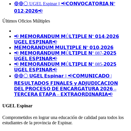
🔵🔴⚪️ UGEL Espinar || 📢𝗖𝗢𝗡𝗩𝗢𝗖𝗔𝗧𝗢𝗥𝗜𝗔 𝗡°
𝟬𝟭𝟮-𝟮𝟬𝟮𝟲📢
Últimos Oficios Múltiples
📢 𝗠𝗘𝗠𝗢𝗥𝗔́𝗡𝗗𝗨𝗠 𝗠Ú𝗟𝗧𝗜𝗣𝗟𝗘 𝗡° 𝟬𝟭𝟰-𝟮𝟬𝟮𝟲
𝗨𝗚𝗘𝗟 𝗘𝗦𝗣𝗜𝗡𝗔𝗥📢
𝗠𝗘𝗠𝗢𝗥𝗔𝗡𝗗𝗨𝗠 𝗠𝗨𝗟𝗧𝗜𝗣𝗟𝗘 𝗡° 𝟬𝟭𝟬-𝟮𝟬𝟮𝟲
📢 𝗠𝗘𝗠𝗢𝗥𝗔́𝗡𝗗𝗨𝗠 𝗠Ú𝗟𝗧𝗜𝗣𝗟𝗘 𝗡° 087-𝟮𝟬𝟮𝟱
𝗨𝗚𝗘𝗟 𝗘𝗦𝗣𝗜𝗡𝗔𝗥📢
📢 𝗠𝗘𝗠𝗢𝗥𝗔́𝗡𝗗𝗨𝗠 𝗠Ú𝗟𝗧𝗜𝗣𝗟𝗘 𝗡° 085-𝟮𝟬𝟮𝟱
𝗨𝗚𝗘𝗟 𝗘𝗦𝗣𝗜𝗡𝗔𝗥📢
🔵🔴⚪️ 𝗨𝗚𝗘𝗟 𝗘𝘀𝗽𝗶𝗻𝗮𝗿 || 📢𝗖𝗢𝗠𝗨𝗡𝗜𝗖𝗔𝗗𝗢 |
𝗥𝗘𝗦𝗨𝗟𝗧𝗔𝗗𝗢𝗦 𝗙𝗜𝗡𝗔𝗟𝗘𝗦 𝘆 𝗔𝗗𝗝𝗨𝗗𝗜𝗖𝗔𝗖𝗜𝗢𝗡
𝗗𝗘𝗟 𝗣𝗥𝗢𝗖𝗘𝗦𝗢 𝗗𝗘 𝗘𝗡𝗖𝗔𝗥𝗚𝗔𝗧𝗨𝗥𝗔 𝟮𝟬𝟮𝟲 –
𝗧𝗘𝗥𝗖𝗘𝗥𝗔 𝗘𝗧𝗔𝗣𝗔 – 𝗘𝗫𝗧𝗥𝗔𝗢𝗥𝗗𝗜𝗡𝗔𝗥𝗜𝗔📢
UGEL Espinar
Comprometidos en lograr una educación de calidad para todos los
estudiantes de la provincia de Espinar.