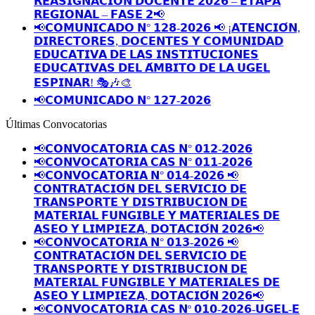
𝗥𝗘𝗔𝗦𝗜𝗚𝗡𝗔𝗖𝗜𝗢́𝗡 𝗗𝗢𝗖𝗘𝗡𝗧𝗘 𝟮𝟬𝟮𝟲 – 𝗘𝗧𝗔𝗣𝗔
𝗥𝗘𝗚𝗜𝗢𝗡𝗔𝗟 – 𝗙𝗔𝗦𝗘 𝟮📢
📢𝗖𝗢𝗠𝗨𝗡𝗜𝗖𝗔𝗗𝗢 𝗡° 𝟭𝟮𝟴-𝟮𝟬𝟮𝟲 📢 ¡𝗔𝗧𝗘𝗡𝗖𝗜𝗢́𝗡,
𝗗𝗜𝗥𝗘𝗖𝗧𝗢𝗥𝗘𝗦, 𝗗𝗢𝗖𝗘𝗡𝗧𝗘𝗦 𝗬 𝗖𝗢𝗠𝗨𝗡𝗜𝗗𝗔𝗗
𝗘𝗗𝗨𝗖𝗔𝗧𝗜𝗩𝗔 𝗗𝗘 𝗟𝗔𝗦 𝗜𝗡𝗦𝗧𝗜𝗧𝗨𝗖𝗜𝗢𝗡𝗘𝗦
𝗘𝗗𝗨𝗖𝗔𝗧𝗜𝗩𝗔𝗦 𝗗𝗘𝗟 𝗔́𝗠𝗕𝗜𝗧𝗢 𝗗𝗘 𝗟𝗔 𝗨𝗚𝗘𝗟
𝗘𝗦𝗣𝗜𝗡𝗔𝗥! 🎭🎶🎨
📢𝗖𝗢𝗠𝗨𝗡𝗜𝗖𝗔𝗗𝗢 𝗡° 𝟭𝟮𝟳-𝟮𝟬𝟮𝟲
Últimas Convocatorias
📢𝗖𝗢𝗡𝗩𝗢𝗖𝗔𝗧𝗢𝗥𝗜𝗔 𝗖𝗔𝗦 𝗡° 𝟬𝟭𝟮-𝟮𝟬𝟮𝟲
📢𝗖𝗢𝗡𝗩𝗢𝗖𝗔𝗧𝗢𝗥𝗜𝗔 𝗖𝗔𝗦 𝗡° 𝟬𝟭𝟭-𝟮𝟬𝟮𝟲
📢𝗖𝗢𝗡𝗩𝗢𝗖𝗔𝗧𝗢𝗥𝗜𝗔 𝗡° 𝟬𝟭𝟰-𝟮𝟬𝟮𝟲 📢
𝗖𝗢𝗡𝗧𝗥𝗔𝗧𝗔𝗖𝗜𝗢́𝗡 𝗗𝗘𝗟 𝗦𝗘𝗥𝗩𝗜𝗖𝗜𝗢 𝗗𝗘
𝗧𝗥𝗔𝗡𝗦𝗣𝗢𝗥𝗧𝗘 𝗬 𝗗𝗜𝗦𝗧𝗥𝗜𝗕𝗨𝗖𝗜𝗢𝗡 𝗗𝗘
𝗠𝗔𝗧𝗘𝗥𝗜𝗔𝗟 𝗙𝗨𝗡𝗚𝗜𝗕𝗟𝗘 𝗬 𝗠𝗔𝗧𝗘𝗥𝗜𝗔𝗟𝗘𝗦 𝗗𝗘
𝗔𝗦𝗘𝗢 𝗬 𝗟𝗜𝗠𝗣𝗜𝗘𝗭𝗔, 𝗗𝗢𝗧𝗔𝗖𝗜𝗢́𝗡 𝟮𝟬𝟮𝟲📢
📢𝗖𝗢𝗡𝗩𝗢𝗖𝗔𝗧𝗢𝗥𝗜𝗔 𝗡° 𝟬𝟭𝟯-𝟮𝟬𝟮𝟲 📢
𝗖𝗢𝗡𝗧𝗥𝗔𝗧𝗔𝗖𝗜𝗢́𝗡 𝗗𝗘𝗟 𝗦𝗘𝗥𝗩𝗜𝗖𝗜𝗢 𝗗𝗘
𝗧𝗥𝗔𝗡𝗦𝗣𝗢𝗥𝗧𝗘 𝗬 𝗗𝗜𝗦𝗧𝗥𝗜𝗕𝗨𝗖𝗜𝗢𝗡 𝗗𝗘
𝗠𝗔𝗧𝗘𝗥𝗜𝗔𝗟 𝗙𝗨𝗡𝗚𝗜𝗕𝗟𝗘 𝗬 𝗠𝗔𝗧𝗘𝗥𝗜𝗔𝗟𝗘𝗦 𝗗𝗘
𝗔𝗦𝗘𝗢 𝗬 𝗟𝗜𝗠𝗣𝗜𝗘𝗭𝗔, 𝗗𝗢𝗧𝗔𝗖𝗜𝗢́𝗡 𝟮𝟬𝟮𝟲📢
📢𝗖𝗢𝗡𝗩𝗢𝗖𝗔𝗧𝗢𝗥𝗜𝗔 𝗖𝗔𝗦 𝗡º 𝟬𝟭𝟬-𝟮𝟬𝟮𝟲-𝗨𝗚𝗘𝗟-𝗘