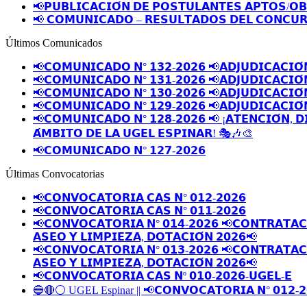
📢𝗣𝗨𝗕𝗟𝗜𝗖𝗔𝗖𝗜𝗢́𝗡 𝗗𝗘 𝗣𝗢𝗦𝗧𝗨𝗟𝗔𝗡𝗧𝗘𝗦 𝗔𝗣𝗧𝗢𝗦/𝗢
📢 𝗖𝗢𝗠𝗨𝗡𝗜𝗖𝗔𝗗𝗢 – 𝗥𝗘𝗦𝗨𝗟𝗧𝗔𝗗𝗢𝗦 𝗗𝗘𝗟 𝗖𝗢𝗡𝗖𝗨𝗥
Últimos Comunicados
📢𝗖𝗢𝗠𝗨𝗡𝗜𝗖𝗔𝗗𝗢 𝗡° 𝟭𝟯𝟮-𝟮𝟬𝟮𝟲 📢𝗔𝗗𝗝𝗨𝗗𝗜𝗖𝗔𝗖𝗜𝗢́
📢𝗖𝗢𝗠𝗨𝗡𝗜𝗖𝗔𝗗𝗢 𝗡° 𝟭𝟯𝟭-𝟮𝟬𝟮𝟲 📢𝗔𝗗𝗝𝗨𝗗𝗜𝗖𝗔𝗖𝗜𝗢́
📢𝗖𝗢𝗠𝗨𝗡𝗜𝗖𝗔𝗗𝗢 𝗡° 𝟭𝟯𝟬-𝟮𝟬𝟮𝟲 📢𝗔𝗗𝗝𝗨𝗗𝗜𝗖𝗔𝗖𝗜𝗢́
📢𝗖𝗢𝗠𝗨𝗡𝗜𝗖𝗔𝗗𝗢 𝗡° 𝟭𝟮𝟵-𝟮𝟬𝟮𝟲 📢𝗔𝗗𝗝𝗨𝗗𝗜𝗖𝗔𝗖𝗜𝗢́
📢𝗖𝗢𝗠𝗨𝗡𝗜𝗖𝗔𝗗𝗢 𝗡° 𝟭𝟮𝟴-𝟮𝟬𝟮𝟲 📢 ¡𝗔𝗧𝗘𝗡𝗖𝗜𝗢́𝗡, 𝗗
𝗔́𝗠𝗕𝗜𝗧𝗢 𝗗𝗘 𝗟𝗔 𝗨𝗚𝗘𝗟 𝗘𝗦𝗣𝗜𝗡𝗔𝗥! 🎭🎶🎨
📢𝗖𝗢𝗠𝗨𝗡𝗜𝗖𝗔𝗗𝗢 𝗡° 𝟭𝟮𝟳-𝟮𝟬𝟮𝟲
Últimas Convocatorias
📢𝗖𝗢𝗡𝗩𝗢𝗖𝗔𝗧𝗢𝗥𝗜𝗔 𝗖𝗔𝗦 𝗡° 𝟬𝟭𝟮-𝟮𝟬𝟮𝟲
📢𝗖𝗢𝗡𝗩𝗢𝗖𝗔𝗧𝗢𝗥𝗜𝗔 𝗖𝗔𝗦 𝗡° 𝟬𝟭𝟭-𝟮𝟬𝟮𝟲
📢𝗖𝗢𝗡𝗩𝗢𝗖𝗔𝗧𝗢𝗥𝗜𝗔 𝗡° 𝟬𝟭𝟰-𝟮𝟬𝟮𝟲 📢𝗖𝗢𝗡𝗧𝗥𝗔𝗧𝗔𝗖𝗜
𝗔𝗦𝗘𝗢 𝗬 𝗟𝗜𝗠𝗣𝗜𝗘𝗭𝗔, 𝗗𝗢𝗧𝗔𝗖𝗜𝗢́𝗡 𝟮𝟬𝟮𝟲📢
📢𝗖𝗢𝗡𝗩𝗢𝗖𝗔𝗧𝗢𝗥𝗜𝗔 𝗡° 𝟬𝟭𝟯-𝟮𝟬𝟮𝟲 📢𝗖𝗢𝗡𝗧𝗥𝗔𝗧𝗔𝗖𝗜
𝗔𝗦𝗘𝗢 𝗬 𝗟𝗜𝗠𝗣𝗜𝗘𝗭𝗔, 𝗗𝗢𝗧𝗔𝗖𝗜𝗢́𝗡 𝟮𝟬𝟮𝟲📢
📢𝗖𝗢𝗡𝗩𝗢𝗖𝗔𝗧𝗢𝗥𝗜𝗔 𝗖𝗔𝗦 𝗡º 𝟬𝟭𝟬-𝟮𝟬𝟮𝟲-𝗨𝗚𝗘𝗟-𝗘
🔵🔴⚪️ UGEL Espinar || 📢𝗖𝗢𝗡𝗩𝗢𝗖𝗔𝗧𝗢𝗥𝗜𝗔 𝗡° 𝟬𝟭𝟮-𝟮