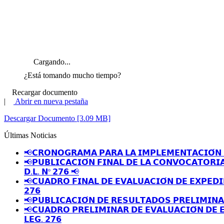
Cargando...
¿Está tomando mucho tiempo?
Recargar documento
|
Abrir en nueva pestaña
Descargar Documento [3.09 MB]
Últimas Noticias
📢𝗖𝗥𝗢𝗡𝗢𝗚𝗥𝗔𝗠𝗔 𝗣𝗔𝗥𝗔 𝗟𝗔 𝗜𝗠𝗣𝗟𝗘𝗠𝗘𝗡𝗧𝗔𝗖𝗜𝗢́𝗡 
📢𝗣𝗨𝗕𝗟𝗜𝗖𝗔𝗖𝗜𝗢́𝗡 𝗙𝗜𝗡𝗔𝗟 𝗗𝗘 𝗟𝗔 𝗖𝗢𝗡𝗩𝗢𝗖𝗔𝗧𝗢𝗥𝗜
𝗗.𝗟. 𝗡º 𝟮𝟳𝟲 📢
📢𝗖𝗨𝗔𝗗𝗥𝗢 𝗙𝗜𝗡𝗔𝗟 𝗗𝗘 𝗘𝗩𝗔𝗟𝗨𝗔𝗖𝗜𝗢́𝗡 𝗗𝗘 𝗘𝗫𝗣𝗘𝗗𝗜
𝟮𝟳𝟲
📢𝗣𝗨𝗕𝗟𝗜𝗖𝗔𝗖𝗜𝗢́𝗡 𝗗𝗘 𝗥𝗘𝗦𝗨𝗟𝗧𝗔𝗗𝗢𝗦 𝗣𝗥𝗘𝗟𝗜𝗠𝗜𝗡
📢𝗖𝗨𝗔𝗗𝗥𝗢 𝗣𝗥𝗘𝗟𝗜𝗠𝗜𝗡𝗔𝗥 𝗗𝗘 𝗘𝗩𝗔𝗟𝗨𝗔𝗖𝗜𝗢́𝗡 𝗗𝗘 
𝗟𝗘𝗚. 𝟮𝟳𝟲