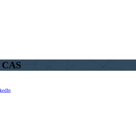
 CAS
kedIn