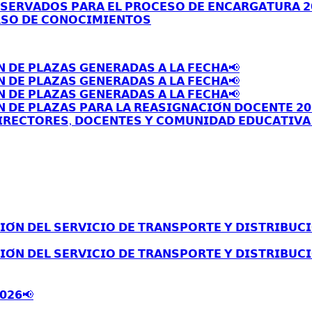
𝗦𝗘𝗥𝗩𝗔𝗗𝗢𝗦 𝗣𝗔𝗥𝗔 𝗘𝗟 𝗣𝗥𝗢𝗖𝗘𝗦𝗢 𝗗𝗘 𝗘𝗡𝗖𝗔𝗥𝗚𝗔𝗧𝗨𝗥𝗔 𝟮
𝗦𝗢 𝗗𝗘 𝗖𝗢𝗡𝗢𝗖𝗜𝗠𝗜𝗘𝗡𝗧𝗢𝗦
𝗡 𝗗𝗘 𝗣𝗟𝗔𝗭𝗔𝗦 𝗚𝗘𝗡𝗘𝗥𝗔𝗗𝗔𝗦 𝗔 𝗟𝗔 𝗙𝗘𝗖𝗛𝗔📢
𝗡 𝗗𝗘 𝗣𝗟𝗔𝗭𝗔𝗦 𝗚𝗘𝗡𝗘𝗥𝗔𝗗𝗔𝗦 𝗔 𝗟𝗔 𝗙𝗘𝗖𝗛𝗔📢
𝗡 𝗗𝗘 𝗣𝗟𝗔𝗭𝗔𝗦 𝗚𝗘𝗡𝗘𝗥𝗔𝗗𝗔𝗦 𝗔 𝗟𝗔 𝗙𝗘𝗖𝗛𝗔📢
 𝗗𝗘 𝗣𝗟𝗔𝗭𝗔𝗦 𝗣𝗔𝗥𝗔 𝗟𝗔 𝗥𝗘𝗔𝗦𝗜𝗚𝗡𝗔𝗖𝗜𝗢́𝗡 𝗗𝗢𝗖𝗘𝗡𝗧𝗘 𝟮𝟬
𝗥𝗘𝗖𝗧𝗢𝗥𝗘𝗦, 𝗗𝗢𝗖𝗘𝗡𝗧𝗘𝗦 𝗬 𝗖𝗢𝗠𝗨𝗡𝗜𝗗𝗔𝗗 𝗘𝗗𝗨𝗖𝗔𝗧𝗜𝗩𝗔 
́𝗡 𝗗𝗘𝗟 𝗦𝗘𝗥𝗩𝗜𝗖𝗜𝗢 𝗗𝗘 𝗧𝗥𝗔𝗡𝗦𝗣𝗢𝗥𝗧𝗘 𝗬 𝗗𝗜𝗦𝗧𝗥𝗜𝗕𝗨𝗖𝗜
́𝗡 𝗗𝗘𝗟 𝗦𝗘𝗥𝗩𝗜𝗖𝗜𝗢 𝗗𝗘 𝗧𝗥𝗔𝗡𝗦𝗣𝗢𝗥𝗧𝗘 𝗬 𝗗𝗜𝗦𝗧𝗥𝗜𝗕𝗨𝗖𝗜
𝟬𝟮𝟲📢