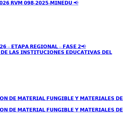
𝟬𝟮𝟲 𝗥𝗩𝗠 𝟬𝟵𝟴-𝟮𝟬𝟮𝟱-𝗠𝗜𝗡𝗘𝗗𝗨 📢
𝟮𝟲 – 𝗘𝗧𝗔𝗣𝗔 𝗥𝗘𝗚𝗜𝗢𝗡𝗔𝗟 – 𝗙𝗔𝗦𝗘 𝟮📢
𝗘 𝗟𝗔𝗦 𝗜𝗡𝗦𝗧𝗜𝗧𝗨𝗖𝗜𝗢𝗡𝗘𝗦 𝗘𝗗𝗨𝗖𝗔𝗧𝗜𝗩𝗔𝗦 𝗗𝗘𝗟
𝗢𝗡 𝗗𝗘 𝗠𝗔𝗧𝗘𝗥𝗜𝗔𝗟 𝗙𝗨𝗡𝗚𝗜𝗕𝗟𝗘 𝗬 𝗠𝗔𝗧𝗘𝗥𝗜𝗔𝗟𝗘𝗦 𝗗𝗘
𝗢𝗡 𝗗𝗘 𝗠𝗔𝗧𝗘𝗥𝗜𝗔𝗟 𝗙𝗨𝗡𝗚𝗜𝗕𝗟𝗘 𝗬 𝗠𝗔𝗧𝗘𝗥𝗜𝗔𝗟𝗘𝗦 𝗗𝗘