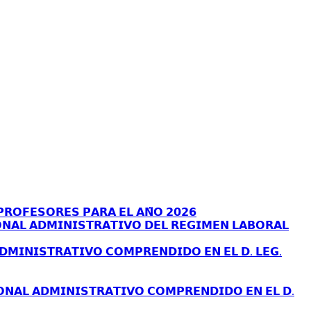
𝗥𝗢𝗙𝗘𝗦𝗢𝗥𝗘𝗦 𝗣𝗔𝗥𝗔 𝗘𝗟 𝗔𝗡̃𝗢 𝟮𝟬𝟮𝟲
𝗡𝗔𝗟 𝗔𝗗𝗠𝗜𝗡𝗜𝗦𝗧𝗥𝗔𝗧𝗜𝗩𝗢 𝗗𝗘𝗟 𝗥𝗘𝗚𝗜𝗠𝗘𝗡 𝗟𝗔𝗕𝗢𝗥𝗔𝗟
𝗗𝗠𝗜𝗡𝗜𝗦𝗧𝗥𝗔𝗧𝗜𝗩𝗢 𝗖𝗢𝗠𝗣𝗥𝗘𝗡𝗗𝗜𝗗𝗢 𝗘𝗡 𝗘𝗟 𝗗. 𝗟𝗘𝗚.
𝗢𝗡𝗔𝗟 𝗔𝗗𝗠𝗜𝗡𝗜𝗦𝗧𝗥𝗔𝗧𝗜𝗩𝗢 𝗖𝗢𝗠𝗣𝗥𝗘𝗡𝗗𝗜𝗗𝗢 𝗘𝗡 𝗘𝗟 𝗗.