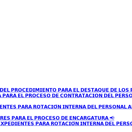
𝗘𝗟 𝗣𝗥𝗢𝗖𝗘𝗗𝗜𝗠𝗜𝗘𝗡𝗧𝗢 𝗣𝗔𝗥𝗔 𝗘𝗟 𝗗𝗘𝗦𝗧𝗔𝗤𝗨𝗘 𝗗𝗘 𝗟𝗢𝗦 𝗣
𝗔 𝗣𝗔𝗥𝗔 𝗘𝗟 𝗣𝗥𝗢𝗖𝗘𝗦𝗢 𝗗𝗘 𝗖𝗢𝗡𝗧𝗥𝗔𝗧𝗔𝗖𝗜𝗢𝗡 𝗗𝗘𝗟 𝗣𝗘𝗥𝗦
𝗘𝗡𝗧𝗘𝗦 𝗣𝗔𝗥𝗔 𝗥𝗢𝗧𝗔𝗖𝗜𝗢́𝗡 𝗜𝗡𝗧𝗘𝗥𝗡𝗔 𝗗𝗘𝗟 𝗣𝗘𝗥𝗦𝗢𝗡𝗔𝗟 
𝗥𝗘𝗦 𝗣𝗔𝗥𝗔 𝗘𝗟 𝗣𝗥𝗢𝗖𝗘𝗦𝗢 𝗗𝗘 𝗘𝗡𝗖𝗔𝗥𝗚𝗔𝗧𝗨𝗥𝗔 📢
𝗫𝗣𝗘𝗗𝗜𝗘𝗡𝗧𝗘𝗦 𝗣𝗔𝗥𝗔 𝗥𝗢𝗧𝗔𝗖𝗜𝗢́𝗡 𝗜𝗡𝗧𝗘𝗥𝗡𝗔 𝗗𝗘𝗟 𝗣𝗘𝗥𝗦