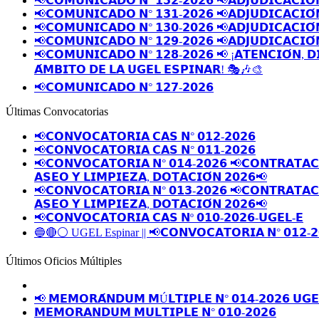
📢𝗖𝗢𝗠𝗨𝗡𝗜𝗖𝗔𝗗𝗢 𝗡° 𝟭𝟯𝟮-𝟮𝟬𝟮𝟲 📢𝗔𝗗𝗝𝗨𝗗𝗜𝗖𝗔𝗖𝗜𝗢́
📢𝗖𝗢𝗠𝗨𝗡𝗜𝗖𝗔𝗗𝗢 𝗡° 𝟭𝟯𝟭-𝟮𝟬𝟮𝟲 📢𝗔𝗗𝗝𝗨𝗗𝗜𝗖𝗔𝗖𝗜𝗢́
📢𝗖𝗢𝗠𝗨𝗡𝗜𝗖𝗔𝗗𝗢 𝗡° 𝟭𝟯𝟬-𝟮𝟬𝟮𝟲 📢𝗔𝗗𝗝𝗨𝗗𝗜𝗖𝗔𝗖𝗜𝗢́
📢𝗖𝗢𝗠𝗨𝗡𝗜𝗖𝗔𝗗𝗢 𝗡° 𝟭𝟮𝟵-𝟮𝟬𝟮𝟲 📢𝗔𝗗𝗝𝗨𝗗𝗜𝗖𝗔𝗖𝗜𝗢́
📢𝗖𝗢𝗠𝗨𝗡𝗜𝗖𝗔𝗗𝗢 𝗡° 𝟭𝟮𝟴-𝟮𝟬𝟮𝟲 📢 ¡𝗔𝗧𝗘𝗡𝗖𝗜𝗢́𝗡, 𝗗
𝗔́𝗠𝗕𝗜𝗧𝗢 𝗗𝗘 𝗟𝗔 𝗨𝗚𝗘𝗟 𝗘𝗦𝗣𝗜𝗡𝗔𝗥! 🎭🎶🎨
📢𝗖𝗢𝗠𝗨𝗡𝗜𝗖𝗔𝗗𝗢 𝗡° 𝟭𝟮𝟳-𝟮𝟬𝟮𝟲
Últimas Convocatorias
📢𝗖𝗢𝗡𝗩𝗢𝗖𝗔𝗧𝗢𝗥𝗜𝗔 𝗖𝗔𝗦 𝗡° 𝟬𝟭𝟮-𝟮𝟬𝟮𝟲
📢𝗖𝗢𝗡𝗩𝗢𝗖𝗔𝗧𝗢𝗥𝗜𝗔 𝗖𝗔𝗦 𝗡° 𝟬𝟭𝟭-𝟮𝟬𝟮𝟲
📢𝗖𝗢𝗡𝗩𝗢𝗖𝗔𝗧𝗢𝗥𝗜𝗔 𝗡° 𝟬𝟭𝟰-𝟮𝟬𝟮𝟲 📢𝗖𝗢𝗡𝗧𝗥𝗔𝗧𝗔𝗖𝗜
𝗔𝗦𝗘𝗢 𝗬 𝗟𝗜𝗠𝗣𝗜𝗘𝗭𝗔, 𝗗𝗢𝗧𝗔𝗖𝗜𝗢́𝗡 𝟮𝟬𝟮𝟲📢
📢𝗖𝗢𝗡𝗩𝗢𝗖𝗔𝗧𝗢𝗥𝗜𝗔 𝗡° 𝟬𝟭𝟯-𝟮𝟬𝟮𝟲 📢𝗖𝗢𝗡𝗧𝗥𝗔𝗧𝗔𝗖𝗜
𝗔𝗦𝗘𝗢 𝗬 𝗟𝗜𝗠𝗣𝗜𝗘𝗭𝗔, 𝗗𝗢𝗧𝗔𝗖𝗜𝗢́𝗡 𝟮𝟬𝟮𝟲📢
📢𝗖𝗢𝗡𝗩𝗢𝗖𝗔𝗧𝗢𝗥𝗜𝗔 𝗖𝗔𝗦 𝗡º 𝟬𝟭𝟬-𝟮𝟬𝟮𝟲-𝗨𝗚𝗘𝗟-𝗘
🔵🔴⚪️ UGEL Espinar || 📢𝗖𝗢𝗡𝗩𝗢𝗖𝗔𝗧𝗢𝗥𝗜𝗔 𝗡° 𝟬𝟭𝟮-𝟮
Últimos Oficios Múltiples
📢 𝗠𝗘𝗠𝗢𝗥𝗔́𝗡𝗗𝗨𝗠 𝗠Ú𝗟𝗧𝗜𝗣𝗟𝗘 𝗡° 𝟬𝟭𝟰-𝟮𝟬𝟮𝟲 𝗨𝗚𝗘
𝗠𝗘𝗠𝗢𝗥𝗔𝗡𝗗𝗨𝗠 𝗠𝗨𝗟𝗧𝗜𝗣𝗟𝗘 𝗡° 𝟬𝟭𝟬-𝟮𝟬𝟮𝟲