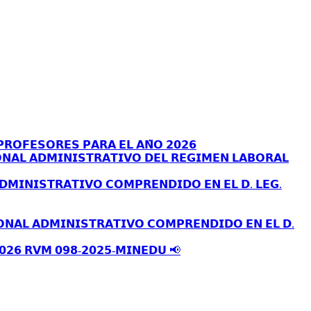
𝗥𝗢𝗙𝗘𝗦𝗢𝗥𝗘𝗦 𝗣𝗔𝗥𝗔 𝗘𝗟 𝗔𝗡̃𝗢 𝟮𝟬𝟮𝟲
𝗡𝗔𝗟 𝗔𝗗𝗠𝗜𝗡𝗜𝗦𝗧𝗥𝗔𝗧𝗜𝗩𝗢 𝗗𝗘𝗟 𝗥𝗘𝗚𝗜𝗠𝗘𝗡 𝗟𝗔𝗕𝗢𝗥𝗔𝗟
𝗗𝗠𝗜𝗡𝗜𝗦𝗧𝗥𝗔𝗧𝗜𝗩𝗢 𝗖𝗢𝗠𝗣𝗥𝗘𝗡𝗗𝗜𝗗𝗢 𝗘𝗡 𝗘𝗟 𝗗. 𝗟𝗘𝗚.
𝗢𝗡𝗔𝗟 𝗔𝗗𝗠𝗜𝗡𝗜𝗦𝗧𝗥𝗔𝗧𝗜𝗩𝗢 𝗖𝗢𝗠𝗣𝗥𝗘𝗡𝗗𝗜𝗗𝗢 𝗘𝗡 𝗘𝗟 𝗗.
𝟬𝟮𝟲 𝗥𝗩𝗠 𝟬𝟵𝟴-𝟮𝟬𝟮𝟱-𝗠𝗜𝗡𝗘𝗗𝗨 📢