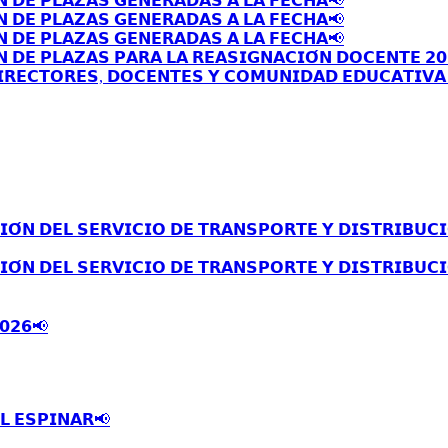
𝗡 𝗗𝗘 𝗣𝗟𝗔𝗭𝗔𝗦 𝗚𝗘𝗡𝗘𝗥𝗔𝗗𝗔𝗦 𝗔 𝗟𝗔 𝗙𝗘𝗖𝗛𝗔📢
𝗡 𝗗𝗘 𝗣𝗟𝗔𝗭𝗔𝗦 𝗚𝗘𝗡𝗘𝗥𝗔𝗗𝗔𝗦 𝗔 𝗟𝗔 𝗙𝗘𝗖𝗛𝗔📢
𝗡 𝗗𝗘 𝗣𝗟𝗔𝗭𝗔𝗦 𝗚𝗘𝗡𝗘𝗥𝗔𝗗𝗔𝗦 𝗔 𝗟𝗔 𝗙𝗘𝗖𝗛𝗔📢
 𝗗𝗘 𝗣𝗟𝗔𝗭𝗔𝗦 𝗣𝗔𝗥𝗔 𝗟𝗔 𝗥𝗘𝗔𝗦𝗜𝗚𝗡𝗔𝗖𝗜𝗢́𝗡 𝗗𝗢𝗖𝗘𝗡𝗧𝗘 𝟮𝟬
𝗥𝗘𝗖𝗧𝗢𝗥𝗘𝗦, 𝗗𝗢𝗖𝗘𝗡𝗧𝗘𝗦 𝗬 𝗖𝗢𝗠𝗨𝗡𝗜𝗗𝗔𝗗 𝗘𝗗𝗨𝗖𝗔𝗧𝗜𝗩𝗔 
́𝗡 𝗗𝗘𝗟 𝗦𝗘𝗥𝗩𝗜𝗖𝗜𝗢 𝗗𝗘 𝗧𝗥𝗔𝗡𝗦𝗣𝗢𝗥𝗧𝗘 𝗬 𝗗𝗜𝗦𝗧𝗥𝗜𝗕𝗨𝗖𝗜
́𝗡 𝗗𝗘𝗟 𝗦𝗘𝗥𝗩𝗜𝗖𝗜𝗢 𝗗𝗘 𝗧𝗥𝗔𝗡𝗦𝗣𝗢𝗥𝗧𝗘 𝗬 𝗗𝗜𝗦𝗧𝗥𝗜𝗕𝗨𝗖𝗜
𝟬𝟮𝟲📢
𝗟 𝗘𝗦𝗣𝗜𝗡𝗔𝗥📢