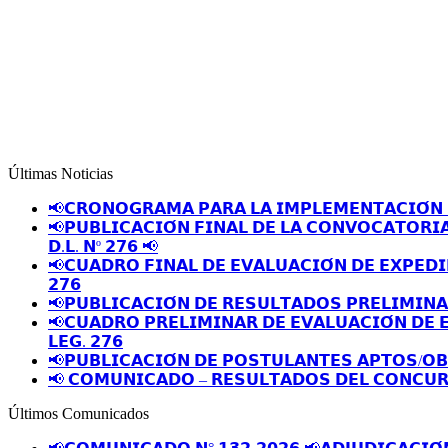
Últimas Noticias
📢𝗖𝗥𝗢𝗡𝗢𝗚𝗥𝗔𝗠𝗔 𝗣𝗔𝗥𝗔 𝗟𝗔 𝗜𝗠𝗣𝗟𝗘𝗠𝗘𝗡𝗧𝗔𝗖𝗜𝗢́𝗡 
📢𝗣𝗨𝗕𝗟𝗜𝗖𝗔𝗖𝗜𝗢́𝗡 𝗙𝗜𝗡𝗔𝗟 𝗗𝗘 𝗟𝗔 𝗖𝗢𝗡𝗩𝗢𝗖𝗔𝗧𝗢𝗥𝗜
𝗗.𝗟. 𝗡º 𝟮𝟳𝟲 📢
📢𝗖𝗨𝗔𝗗𝗥𝗢 𝗙𝗜𝗡𝗔𝗟 𝗗𝗘 𝗘𝗩𝗔𝗟𝗨𝗔𝗖𝗜𝗢́𝗡 𝗗𝗘 𝗘𝗫𝗣𝗘𝗗𝗜
𝟮𝟳𝟲
📢𝗣𝗨𝗕𝗟𝗜𝗖𝗔𝗖𝗜𝗢́𝗡 𝗗𝗘 𝗥𝗘𝗦𝗨𝗟𝗧𝗔𝗗𝗢𝗦 𝗣𝗥𝗘𝗟𝗜𝗠𝗜𝗡
📢𝗖𝗨𝗔𝗗𝗥𝗢 𝗣𝗥𝗘𝗟𝗜𝗠𝗜𝗡𝗔𝗥 𝗗𝗘 𝗘𝗩𝗔𝗟𝗨𝗔𝗖𝗜𝗢́𝗡 𝗗𝗘 
𝗟𝗘𝗚. 𝟮𝟳𝟲
📢𝗣𝗨𝗕𝗟𝗜𝗖𝗔𝗖𝗜𝗢́𝗡 𝗗𝗘 𝗣𝗢𝗦𝗧𝗨𝗟𝗔𝗡𝗧𝗘𝗦 𝗔𝗣𝗧𝗢𝗦/𝗢
📢 𝗖𝗢𝗠𝗨𝗡𝗜𝗖𝗔𝗗𝗢 – 𝗥𝗘𝗦𝗨𝗟𝗧𝗔𝗗𝗢𝗦 𝗗𝗘𝗟 𝗖𝗢𝗡𝗖𝗨𝗥
Últimos Comunicados