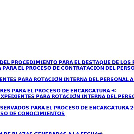
𝗘𝗟 𝗣𝗥𝗢𝗖𝗘𝗗𝗜𝗠𝗜𝗘𝗡𝗧𝗢 𝗣𝗔𝗥𝗔 𝗘𝗟 𝗗𝗘𝗦𝗧𝗔𝗤𝗨𝗘 𝗗𝗘 𝗟𝗢𝗦 𝗣
𝗔 𝗣𝗔𝗥𝗔 𝗘𝗟 𝗣𝗥𝗢𝗖𝗘𝗦𝗢 𝗗𝗘 𝗖𝗢𝗡𝗧𝗥𝗔𝗧𝗔𝗖𝗜𝗢𝗡 𝗗𝗘𝗟 𝗣𝗘𝗥𝗦
𝗘𝗡𝗧𝗘𝗦 𝗣𝗔𝗥𝗔 𝗥𝗢𝗧𝗔𝗖𝗜𝗢́𝗡 𝗜𝗡𝗧𝗘𝗥𝗡𝗔 𝗗𝗘𝗟 𝗣𝗘𝗥𝗦𝗢𝗡𝗔𝗟 
𝗥𝗘𝗦 𝗣𝗔𝗥𝗔 𝗘𝗟 𝗣𝗥𝗢𝗖𝗘𝗦𝗢 𝗗𝗘 𝗘𝗡𝗖𝗔𝗥𝗚𝗔𝗧𝗨𝗥𝗔 📢
𝗫𝗣𝗘𝗗𝗜𝗘𝗡𝗧𝗘𝗦 𝗣𝗔𝗥𝗔 𝗥𝗢𝗧𝗔𝗖𝗜𝗢́𝗡 𝗜𝗡𝗧𝗘𝗥𝗡𝗔 𝗗𝗘𝗟 𝗣𝗘𝗥𝗦
𝗦𝗘𝗥𝗩𝗔𝗗𝗢𝗦 𝗣𝗔𝗥𝗔 𝗘𝗟 𝗣𝗥𝗢𝗖𝗘𝗦𝗢 𝗗𝗘 𝗘𝗡𝗖𝗔𝗥𝗚𝗔𝗧𝗨𝗥𝗔 𝟮
𝗦𝗢 𝗗𝗘 𝗖𝗢𝗡𝗢𝗖𝗜𝗠𝗜𝗘𝗡𝗧𝗢𝗦