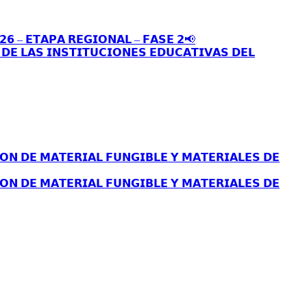
𝟮𝟲 – 𝗘𝗧𝗔𝗣𝗔 𝗥𝗘𝗚𝗜𝗢𝗡𝗔𝗟 – 𝗙𝗔𝗦𝗘 𝟮📢
𝗘 𝗟𝗔𝗦 𝗜𝗡𝗦𝗧𝗜𝗧𝗨𝗖𝗜𝗢𝗡𝗘𝗦 𝗘𝗗𝗨𝗖𝗔𝗧𝗜𝗩𝗔𝗦 𝗗𝗘𝗟
𝗢𝗡 𝗗𝗘 𝗠𝗔𝗧𝗘𝗥𝗜𝗔𝗟 𝗙𝗨𝗡𝗚𝗜𝗕𝗟𝗘 𝗬 𝗠𝗔𝗧𝗘𝗥𝗜𝗔𝗟𝗘𝗦 𝗗𝗘
𝗢𝗡 𝗗𝗘 𝗠𝗔𝗧𝗘𝗥𝗜𝗔𝗟 𝗙𝗨𝗡𝗚𝗜𝗕𝗟𝗘 𝗬 𝗠𝗔𝗧𝗘𝗥𝗜𝗔𝗟𝗘𝗦 𝗗𝗘