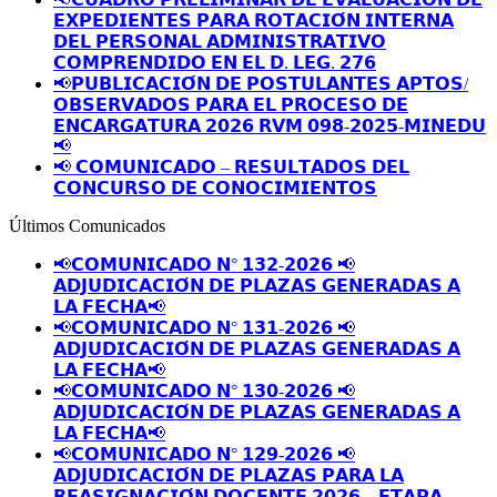
𝗘𝗫𝗣𝗘𝗗𝗜𝗘𝗡𝗧𝗘𝗦 𝗣𝗔𝗥𝗔 𝗥𝗢𝗧𝗔𝗖𝗜𝗢́𝗡 𝗜𝗡𝗧𝗘𝗥𝗡𝗔
𝗗𝗘𝗟 𝗣𝗘𝗥𝗦𝗢𝗡𝗔𝗟 𝗔𝗗𝗠𝗜𝗡𝗜𝗦𝗧𝗥𝗔𝗧𝗜𝗩𝗢
𝗖𝗢𝗠𝗣𝗥𝗘𝗡𝗗𝗜𝗗𝗢 𝗘𝗡 𝗘𝗟 𝗗. 𝗟𝗘𝗚. 𝟮𝟳𝟲
📢𝗣𝗨𝗕𝗟𝗜𝗖𝗔𝗖𝗜𝗢́𝗡 𝗗𝗘 𝗣𝗢𝗦𝗧𝗨𝗟𝗔𝗡𝗧𝗘𝗦 𝗔𝗣𝗧𝗢𝗦/
𝗢𝗕𝗦𝗘𝗥𝗩𝗔𝗗𝗢𝗦 𝗣𝗔𝗥𝗔 𝗘𝗟 𝗣𝗥𝗢𝗖𝗘𝗦𝗢 𝗗𝗘
𝗘𝗡𝗖𝗔𝗥𝗚𝗔𝗧𝗨𝗥𝗔 𝟮𝟬𝟮𝟲 𝗥𝗩𝗠 𝟬𝟵𝟴-𝟮𝟬𝟮𝟱-𝗠𝗜𝗡𝗘𝗗𝗨
📢
📢 𝗖𝗢𝗠𝗨𝗡𝗜𝗖𝗔𝗗𝗢 – 𝗥𝗘𝗦𝗨𝗟𝗧𝗔𝗗𝗢𝗦 𝗗𝗘𝗟
𝗖𝗢𝗡𝗖𝗨𝗥𝗦𝗢 𝗗𝗘 𝗖𝗢𝗡𝗢𝗖𝗜𝗠𝗜𝗘𝗡𝗧𝗢𝗦
Últimos Comunicados
📢𝗖𝗢𝗠𝗨𝗡𝗜𝗖𝗔𝗗𝗢 𝗡° 𝟭𝟯𝟮-𝟮𝟬𝟮𝟲 📢
𝗔𝗗𝗝𝗨𝗗𝗜𝗖𝗔𝗖𝗜𝗢́𝗡 𝗗𝗘 𝗣𝗟𝗔𝗭𝗔𝗦 𝗚𝗘𝗡𝗘𝗥𝗔𝗗𝗔𝗦 𝗔
𝗟𝗔 𝗙𝗘𝗖𝗛𝗔📢
📢𝗖𝗢𝗠𝗨𝗡𝗜𝗖𝗔𝗗𝗢 𝗡° 𝟭𝟯𝟭-𝟮𝟬𝟮𝟲 📢
𝗔𝗗𝗝𝗨𝗗𝗜𝗖𝗔𝗖𝗜𝗢́𝗡 𝗗𝗘 𝗣𝗟𝗔𝗭𝗔𝗦 𝗚𝗘𝗡𝗘𝗥𝗔𝗗𝗔𝗦 𝗔
𝗟𝗔 𝗙𝗘𝗖𝗛𝗔📢
📢𝗖𝗢𝗠𝗨𝗡𝗜𝗖𝗔𝗗𝗢 𝗡° 𝟭𝟯𝟬-𝟮𝟬𝟮𝟲 📢
𝗔𝗗𝗝𝗨𝗗𝗜𝗖𝗔𝗖𝗜𝗢́𝗡 𝗗𝗘 𝗣𝗟𝗔𝗭𝗔𝗦 𝗚𝗘𝗡𝗘𝗥𝗔𝗗𝗔𝗦 𝗔
𝗟𝗔 𝗙𝗘𝗖𝗛𝗔📢
📢𝗖𝗢𝗠𝗨𝗡𝗜𝗖𝗔𝗗𝗢 𝗡° 𝟭𝟮𝟵-𝟮𝟬𝟮𝟲 📢
𝗔𝗗𝗝𝗨𝗗𝗜𝗖𝗔𝗖𝗜𝗢́𝗡 𝗗𝗘 𝗣𝗟𝗔𝗭𝗔𝗦 𝗣𝗔𝗥𝗔 𝗟𝗔
𝗥𝗘𝗔𝗦𝗜𝗚𝗡𝗔𝗖𝗜𝗢́𝗡 𝗗𝗢𝗖𝗘𝗡𝗧𝗘 𝟮𝟬𝟮𝟲 – 𝗘𝗧𝗔𝗣𝗔