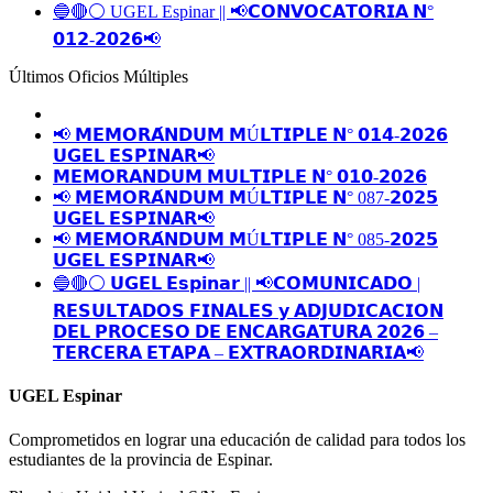
🔵🔴⚪️ UGEL Espinar || 📢𝗖𝗢𝗡𝗩𝗢𝗖𝗔𝗧𝗢𝗥𝗜𝗔 𝗡°
𝟬𝟭𝟮-𝟮𝟬𝟮𝟲📢
Últimos Oficios Múltiples
📢 𝗠𝗘𝗠𝗢𝗥𝗔́𝗡𝗗𝗨𝗠 𝗠Ú𝗟𝗧𝗜𝗣𝗟𝗘 𝗡° 𝟬𝟭𝟰-𝟮𝟬𝟮𝟲
𝗨𝗚𝗘𝗟 𝗘𝗦𝗣𝗜𝗡𝗔𝗥📢
𝗠𝗘𝗠𝗢𝗥𝗔𝗡𝗗𝗨𝗠 𝗠𝗨𝗟𝗧𝗜𝗣𝗟𝗘 𝗡° 𝟬𝟭𝟬-𝟮𝟬𝟮𝟲
📢 𝗠𝗘𝗠𝗢𝗥𝗔́𝗡𝗗𝗨𝗠 𝗠Ú𝗟𝗧𝗜𝗣𝗟𝗘 𝗡° 087-𝟮𝟬𝟮𝟱
𝗨𝗚𝗘𝗟 𝗘𝗦𝗣𝗜𝗡𝗔𝗥📢
📢 𝗠𝗘𝗠𝗢𝗥𝗔́𝗡𝗗𝗨𝗠 𝗠Ú𝗟𝗧𝗜𝗣𝗟𝗘 𝗡° 085-𝟮𝟬𝟮𝟱
𝗨𝗚𝗘𝗟 𝗘𝗦𝗣𝗜𝗡𝗔𝗥📢
🔵🔴⚪️ 𝗨𝗚𝗘𝗟 𝗘𝘀𝗽𝗶𝗻𝗮𝗿 || 📢𝗖𝗢𝗠𝗨𝗡𝗜𝗖𝗔𝗗𝗢 |
𝗥𝗘𝗦𝗨𝗟𝗧𝗔𝗗𝗢𝗦 𝗙𝗜𝗡𝗔𝗟𝗘𝗦 𝘆 𝗔𝗗𝗝𝗨𝗗𝗜𝗖𝗔𝗖𝗜𝗢𝗡
𝗗𝗘𝗟 𝗣𝗥𝗢𝗖𝗘𝗦𝗢 𝗗𝗘 𝗘𝗡𝗖𝗔𝗥𝗚𝗔𝗧𝗨𝗥𝗔 𝟮𝟬𝟮𝟲 –
𝗧𝗘𝗥𝗖𝗘𝗥𝗔 𝗘𝗧𝗔𝗣𝗔 – 𝗘𝗫𝗧𝗥𝗔𝗢𝗥𝗗𝗜𝗡𝗔𝗥𝗜𝗔📢
UGEL Espinar
Comprometidos en lograr una educación de calidad para todos los
estudiantes de la provincia de Espinar.