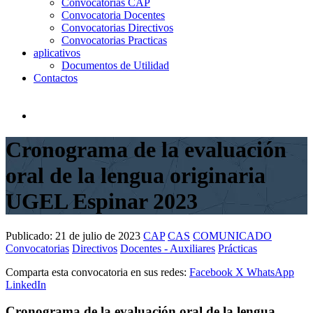
Convocatorias CAP
Convocatoria Docentes
Convocatorias Directivos
Convocatorias Practicas
aplicativos
Documentos de Utilidad
Contactos
Cronograma de la evaluación
oral de la lengua originaria
UGEL Espinar 2023
Publicado:
21 de julio de 2023
CAP
CAS
COMUNICADO
Convocatorias
Directivos
Docentes - Auxiliares
Prácticas
Comparta esta convocatoria en sus redes:
Facebook
X
WhatsApp
LinkedIn
Cronograma de la evaluación oral de la lengua