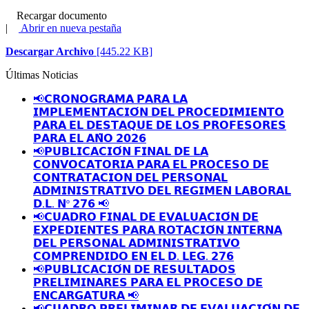
Recargar documento
|
Abrir en nueva pestaña
Descargar Archivo
[445.22 KB]
Últimas Noticias
📢𝗖𝗥𝗢𝗡𝗢𝗚𝗥𝗔𝗠𝗔 𝗣𝗔𝗥𝗔 𝗟𝗔
𝗜𝗠𝗣𝗟𝗘𝗠𝗘𝗡𝗧𝗔𝗖𝗜𝗢́𝗡 𝗗𝗘𝗟 𝗣𝗥𝗢𝗖𝗘𝗗𝗜𝗠𝗜𝗘𝗡𝗧𝗢
𝗣𝗔𝗥𝗔 𝗘𝗟 𝗗𝗘𝗦𝗧𝗔𝗤𝗨𝗘 𝗗𝗘 𝗟𝗢𝗦 𝗣𝗥𝗢𝗙𝗘𝗦𝗢𝗥𝗘𝗦
𝗣𝗔𝗥𝗔 𝗘𝗟 𝗔𝗡̃𝗢 𝟮𝟬𝟮𝟲
📢𝗣𝗨𝗕𝗟𝗜𝗖𝗔𝗖𝗜𝗢́𝗡 𝗙𝗜𝗡𝗔𝗟 𝗗𝗘 𝗟𝗔
𝗖𝗢𝗡𝗩𝗢𝗖𝗔𝗧𝗢𝗥𝗜𝗔 𝗣𝗔𝗥𝗔 𝗘𝗟 𝗣𝗥𝗢𝗖𝗘𝗦𝗢 𝗗𝗘
𝗖𝗢𝗡𝗧𝗥𝗔𝗧𝗔𝗖𝗜𝗢𝗡 𝗗𝗘𝗟 𝗣𝗘𝗥𝗦𝗢𝗡𝗔𝗟
𝗔𝗗𝗠𝗜𝗡𝗜𝗦𝗧𝗥𝗔𝗧𝗜𝗩𝗢 𝗗𝗘𝗟 𝗥𝗘𝗚𝗜𝗠𝗘𝗡 𝗟𝗔𝗕𝗢𝗥𝗔𝗟
𝗗.𝗟. 𝗡º 𝟮𝟳𝟲 📢
📢𝗖𝗨𝗔𝗗𝗥𝗢 𝗙𝗜𝗡𝗔𝗟 𝗗𝗘 𝗘𝗩𝗔𝗟𝗨𝗔𝗖𝗜𝗢́𝗡 𝗗𝗘
𝗘𝗫𝗣𝗘𝗗𝗜𝗘𝗡𝗧𝗘𝗦 𝗣𝗔𝗥𝗔 𝗥𝗢𝗧𝗔𝗖𝗜𝗢́𝗡 𝗜𝗡𝗧𝗘𝗥𝗡𝗔
𝗗𝗘𝗟 𝗣𝗘𝗥𝗦𝗢𝗡𝗔𝗟 𝗔𝗗𝗠𝗜𝗡𝗜𝗦𝗧𝗥𝗔𝗧𝗜𝗩𝗢
𝗖𝗢𝗠𝗣𝗥𝗘𝗡𝗗𝗜𝗗𝗢 𝗘𝗡 𝗘𝗟 𝗗. 𝗟𝗘𝗚. 𝟮𝟳𝟲
📢𝗣𝗨𝗕𝗟𝗜𝗖𝗔𝗖𝗜𝗢́𝗡 𝗗𝗘 𝗥𝗘𝗦𝗨𝗟𝗧𝗔𝗗𝗢𝗦
𝗣𝗥𝗘𝗟𝗜𝗠𝗜𝗡𝗔𝗥𝗘𝗦 𝗣𝗔𝗥𝗔 𝗘𝗟 𝗣𝗥𝗢𝗖𝗘𝗦𝗢 𝗗𝗘
𝗘𝗡𝗖𝗔𝗥𝗚𝗔𝗧𝗨𝗥𝗔 📢
📢𝗖𝗨𝗔𝗗𝗥𝗢 𝗣𝗥𝗘𝗟𝗜𝗠𝗜𝗡𝗔𝗥 𝗗𝗘 𝗘𝗩𝗔𝗟𝗨𝗔𝗖𝗜𝗢́𝗡 𝗗𝗘