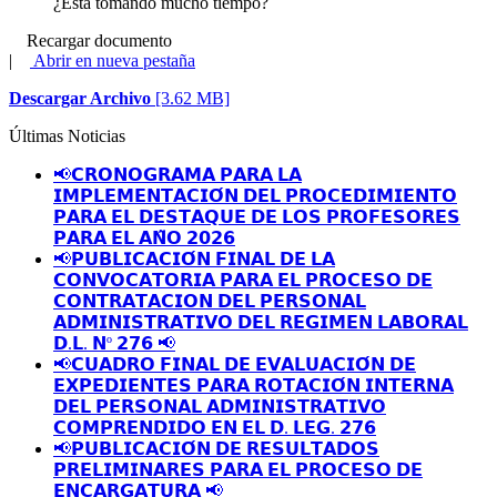
¿Está tomando mucho tiempo?
Recargar documento
|
Abrir en nueva pestaña
Descargar Archivo
[3.62 MB]
Últimas Noticias
📢𝗖𝗥𝗢𝗡𝗢𝗚𝗥𝗔𝗠𝗔 𝗣𝗔𝗥𝗔 𝗟𝗔
𝗜𝗠𝗣𝗟𝗘𝗠𝗘𝗡𝗧𝗔𝗖𝗜𝗢́𝗡 𝗗𝗘𝗟 𝗣𝗥𝗢𝗖𝗘𝗗𝗜𝗠𝗜𝗘𝗡𝗧𝗢
𝗣𝗔𝗥𝗔 𝗘𝗟 𝗗𝗘𝗦𝗧𝗔𝗤𝗨𝗘 𝗗𝗘 𝗟𝗢𝗦 𝗣𝗥𝗢𝗙𝗘𝗦𝗢𝗥𝗘𝗦
𝗣𝗔𝗥𝗔 𝗘𝗟 𝗔𝗡̃𝗢 𝟮𝟬𝟮𝟲
📢𝗣𝗨𝗕𝗟𝗜𝗖𝗔𝗖𝗜𝗢́𝗡 𝗙𝗜𝗡𝗔𝗟 𝗗𝗘 𝗟𝗔
𝗖𝗢𝗡𝗩𝗢𝗖𝗔𝗧𝗢𝗥𝗜𝗔 𝗣𝗔𝗥𝗔 𝗘𝗟 𝗣𝗥𝗢𝗖𝗘𝗦𝗢 𝗗𝗘
𝗖𝗢𝗡𝗧𝗥𝗔𝗧𝗔𝗖𝗜𝗢𝗡 𝗗𝗘𝗟 𝗣𝗘𝗥𝗦𝗢𝗡𝗔𝗟
𝗔𝗗𝗠𝗜𝗡𝗜𝗦𝗧𝗥𝗔𝗧𝗜𝗩𝗢 𝗗𝗘𝗟 𝗥𝗘𝗚𝗜𝗠𝗘𝗡 𝗟𝗔𝗕𝗢𝗥𝗔𝗟
𝗗.𝗟. 𝗡º 𝟮𝟳𝟲 📢
📢𝗖𝗨𝗔𝗗𝗥𝗢 𝗙𝗜𝗡𝗔𝗟 𝗗𝗘 𝗘𝗩𝗔𝗟𝗨𝗔𝗖𝗜𝗢́𝗡 𝗗𝗘
𝗘𝗫𝗣𝗘𝗗𝗜𝗘𝗡𝗧𝗘𝗦 𝗣𝗔𝗥𝗔 𝗥𝗢𝗧𝗔𝗖𝗜𝗢́𝗡 𝗜𝗡𝗧𝗘𝗥𝗡𝗔
𝗗𝗘𝗟 𝗣𝗘𝗥𝗦𝗢𝗡𝗔𝗟 𝗔𝗗𝗠𝗜𝗡𝗜𝗦𝗧𝗥𝗔𝗧𝗜𝗩𝗢
𝗖𝗢𝗠𝗣𝗥𝗘𝗡𝗗𝗜𝗗𝗢 𝗘𝗡 𝗘𝗟 𝗗. 𝗟𝗘𝗚. 𝟮𝟳𝟲
📢𝗣𝗨𝗕𝗟𝗜𝗖𝗔𝗖𝗜𝗢́𝗡 𝗗𝗘 𝗥𝗘𝗦𝗨𝗟𝗧𝗔𝗗𝗢𝗦
𝗣𝗥𝗘𝗟𝗜𝗠𝗜𝗡𝗔𝗥𝗘𝗦 𝗣𝗔𝗥𝗔 𝗘𝗟 𝗣𝗥𝗢𝗖𝗘𝗦𝗢 𝗗𝗘
𝗘𝗡𝗖𝗔𝗥𝗚𝗔𝗧𝗨𝗥𝗔 📢