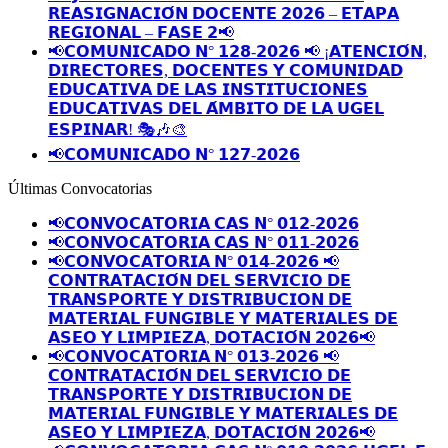
𝗥𝗘𝗔𝗦𝗜𝗚𝗡𝗔𝗖𝗜𝗢́𝗡 𝗗𝗢𝗖𝗘𝗡𝗧𝗘 𝟮𝟬𝟮𝟲 – 𝗘𝗧𝗔𝗣𝗔
𝗥𝗘𝗚𝗜𝗢𝗡𝗔𝗟 – 𝗙𝗔𝗦𝗘 𝟮📢
📢𝗖𝗢𝗠𝗨𝗡𝗜𝗖𝗔𝗗𝗢 𝗡° 𝟭𝟮𝟴-𝟮𝟬𝟮𝟲 📢 ¡𝗔𝗧𝗘𝗡𝗖𝗜𝗢́𝗡,
𝗗𝗜𝗥𝗘𝗖𝗧𝗢𝗥𝗘𝗦, 𝗗𝗢𝗖𝗘𝗡𝗧𝗘𝗦 𝗬 𝗖𝗢𝗠𝗨𝗡𝗜𝗗𝗔𝗗
𝗘𝗗𝗨𝗖𝗔𝗧𝗜𝗩𝗔 𝗗𝗘 𝗟𝗔𝗦 𝗜𝗡𝗦𝗧𝗜𝗧𝗨𝗖𝗜𝗢𝗡𝗘𝗦
𝗘𝗗𝗨𝗖𝗔𝗧𝗜𝗩𝗔𝗦 𝗗𝗘𝗟 𝗔́𝗠𝗕𝗜𝗧𝗢 𝗗𝗘 𝗟𝗔 𝗨𝗚𝗘𝗟
𝗘𝗦𝗣𝗜𝗡𝗔𝗥! 🎭🎶🎨
📢𝗖𝗢𝗠𝗨𝗡𝗜𝗖𝗔𝗗𝗢 𝗡° 𝟭𝟮𝟳-𝟮𝟬𝟮𝟲
Últimas Convocatorias
📢𝗖𝗢𝗡𝗩𝗢𝗖𝗔𝗧𝗢𝗥𝗜𝗔 𝗖𝗔𝗦 𝗡° 𝟬𝟭𝟮-𝟮𝟬𝟮𝟲
📢𝗖𝗢𝗡𝗩𝗢𝗖𝗔𝗧𝗢𝗥𝗜𝗔 𝗖𝗔𝗦 𝗡° 𝟬𝟭𝟭-𝟮𝟬𝟮𝟲
📢𝗖𝗢𝗡𝗩𝗢𝗖𝗔𝗧𝗢𝗥𝗜𝗔 𝗡° 𝟬𝟭𝟰-𝟮𝟬𝟮𝟲 📢
𝗖𝗢𝗡𝗧𝗥𝗔𝗧𝗔𝗖𝗜𝗢́𝗡 𝗗𝗘𝗟 𝗦𝗘𝗥𝗩𝗜𝗖𝗜𝗢 𝗗𝗘
𝗧𝗥𝗔𝗡𝗦𝗣𝗢𝗥𝗧𝗘 𝗬 𝗗𝗜𝗦𝗧𝗥𝗜𝗕𝗨𝗖𝗜𝗢𝗡 𝗗𝗘
𝗠𝗔𝗧𝗘𝗥𝗜𝗔𝗟 𝗙𝗨𝗡𝗚𝗜𝗕𝗟𝗘 𝗬 𝗠𝗔𝗧𝗘𝗥𝗜𝗔𝗟𝗘𝗦 𝗗𝗘
𝗔𝗦𝗘𝗢 𝗬 𝗟𝗜𝗠𝗣𝗜𝗘𝗭𝗔, 𝗗𝗢𝗧𝗔𝗖𝗜𝗢́𝗡 𝟮𝟬𝟮𝟲📢
📢𝗖𝗢𝗡𝗩𝗢𝗖𝗔𝗧𝗢𝗥𝗜𝗔 𝗡° 𝟬𝟭𝟯-𝟮𝟬𝟮𝟲 📢
𝗖𝗢𝗡𝗧𝗥𝗔𝗧𝗔𝗖𝗜𝗢́𝗡 𝗗𝗘𝗟 𝗦𝗘𝗥𝗩𝗜𝗖𝗜𝗢 𝗗𝗘
𝗧𝗥𝗔𝗡𝗦𝗣𝗢𝗥𝗧𝗘 𝗬 𝗗𝗜𝗦𝗧𝗥𝗜𝗕𝗨𝗖𝗜𝗢𝗡 𝗗𝗘
𝗠𝗔𝗧𝗘𝗥𝗜𝗔𝗟 𝗙𝗨𝗡𝗚𝗜𝗕𝗟𝗘 𝗬 𝗠𝗔𝗧𝗘𝗥𝗜𝗔𝗟𝗘𝗦 𝗗𝗘
𝗔𝗦𝗘𝗢 𝗬 𝗟𝗜𝗠𝗣𝗜𝗘𝗭𝗔, 𝗗𝗢𝗧𝗔𝗖𝗜𝗢́𝗡 𝟮𝟬𝟮𝟲📢