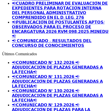
📢𝗖𝗨𝗔𝗗𝗥𝗢 𝗣𝗥𝗘𝗟𝗜𝗠𝗜𝗡𝗔𝗥 𝗗𝗘 𝗘𝗩𝗔𝗟𝗨𝗔𝗖𝗜𝗢́𝗡 𝗗𝗘
𝗘𝗫𝗣𝗘𝗗𝗜𝗘𝗡𝗧𝗘𝗦 𝗣𝗔𝗥𝗔 𝗥𝗢𝗧𝗔𝗖𝗜𝗢́𝗡 𝗜𝗡𝗧𝗘𝗥𝗡𝗔
𝗗𝗘𝗟 𝗣𝗘𝗥𝗦𝗢𝗡𝗔𝗟 𝗔𝗗𝗠𝗜𝗡𝗜𝗦𝗧𝗥𝗔𝗧𝗜𝗩𝗢
𝗖𝗢𝗠𝗣𝗥𝗘𝗡𝗗𝗜𝗗𝗢 𝗘𝗡 𝗘𝗟 𝗗. 𝗟𝗘𝗚. 𝟮𝟳𝟲
📢𝗣𝗨𝗕𝗟𝗜𝗖𝗔𝗖𝗜𝗢́𝗡 𝗗𝗘 𝗣𝗢𝗦𝗧𝗨𝗟𝗔𝗡𝗧𝗘𝗦 𝗔𝗣𝗧𝗢𝗦/
𝗢𝗕𝗦𝗘𝗥𝗩𝗔𝗗𝗢𝗦 𝗣𝗔𝗥𝗔 𝗘𝗟 𝗣𝗥𝗢𝗖𝗘𝗦𝗢 𝗗𝗘
𝗘𝗡𝗖𝗔𝗥𝗚𝗔𝗧𝗨𝗥𝗔 𝟮𝟬𝟮𝟲 𝗥𝗩𝗠 𝟬𝟵𝟴-𝟮𝟬𝟮𝟱-𝗠𝗜𝗡𝗘𝗗𝗨
📢
📢 𝗖𝗢𝗠𝗨𝗡𝗜𝗖𝗔𝗗𝗢 – 𝗥𝗘𝗦𝗨𝗟𝗧𝗔𝗗𝗢𝗦 𝗗𝗘𝗟
𝗖𝗢𝗡𝗖𝗨𝗥𝗦𝗢 𝗗𝗘 𝗖𝗢𝗡𝗢𝗖𝗜𝗠𝗜𝗘𝗡𝗧𝗢𝗦
Últimos Comunicados
📢𝗖𝗢𝗠𝗨𝗡𝗜𝗖𝗔𝗗𝗢 𝗡° 𝟭𝟯𝟮-𝟮𝟬𝟮𝟲 📢
𝗔𝗗𝗝𝗨𝗗𝗜𝗖𝗔𝗖𝗜𝗢́𝗡 𝗗𝗘 𝗣𝗟𝗔𝗭𝗔𝗦 𝗚𝗘𝗡𝗘𝗥𝗔𝗗𝗔𝗦 𝗔
𝗟𝗔 𝗙𝗘𝗖𝗛𝗔📢
📢𝗖𝗢𝗠𝗨𝗡𝗜𝗖𝗔𝗗𝗢 𝗡° 𝟭𝟯𝟭-𝟮𝟬𝟮𝟲 📢
𝗔𝗗𝗝𝗨𝗗𝗜𝗖𝗔𝗖𝗜𝗢́𝗡 𝗗𝗘 𝗣𝗟𝗔𝗭𝗔𝗦 𝗚𝗘𝗡𝗘𝗥𝗔𝗗𝗔𝗦 𝗔
𝗟𝗔 𝗙𝗘𝗖𝗛𝗔📢
📢𝗖𝗢𝗠𝗨𝗡𝗜𝗖𝗔𝗗𝗢 𝗡° 𝟭𝟯𝟬-𝟮𝟬𝟮𝟲 📢
𝗔𝗗𝗝𝗨𝗗𝗜𝗖𝗔𝗖𝗜𝗢́𝗡 𝗗𝗘 𝗣𝗟𝗔𝗭𝗔𝗦 𝗚𝗘𝗡𝗘𝗥𝗔𝗗𝗔𝗦 𝗔
𝗟𝗔 𝗙𝗘𝗖𝗛𝗔📢
📢𝗖𝗢𝗠𝗨𝗡𝗜𝗖𝗔𝗗𝗢 𝗡° 𝟭𝟮𝟵-𝟮𝟬𝟮𝟲 📢
𝗔𝗗𝗝𝗨𝗗𝗜𝗖𝗔𝗖𝗜𝗢́𝗡 𝗗𝗘 𝗣𝗟𝗔𝗭𝗔𝗦 𝗣𝗔𝗥𝗔 𝗟𝗔