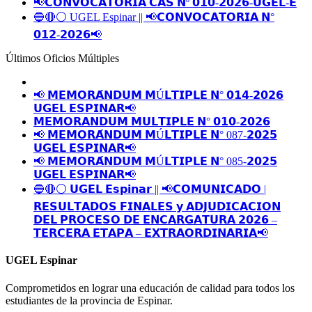
📢𝗖𝗢𝗡𝗩𝗢𝗖𝗔𝗧𝗢𝗥𝗜𝗔 𝗖𝗔𝗦 𝗡º 𝟬𝟭𝟬-𝟮𝟬𝟮𝟲-𝗨𝗚𝗘𝗟-𝗘
🔵🔴⚪️ UGEL Espinar || 📢𝗖𝗢𝗡𝗩𝗢𝗖𝗔𝗧𝗢𝗥𝗜𝗔 𝗡°
𝟬𝟭𝟮-𝟮𝟬𝟮𝟲📢
Últimos Oficios Múltiples
📢 𝗠𝗘𝗠𝗢𝗥𝗔́𝗡𝗗𝗨𝗠 𝗠Ú𝗟𝗧𝗜𝗣𝗟𝗘 𝗡° 𝟬𝟭𝟰-𝟮𝟬𝟮𝟲
𝗨𝗚𝗘𝗟 𝗘𝗦𝗣𝗜𝗡𝗔𝗥📢
𝗠𝗘𝗠𝗢𝗥𝗔𝗡𝗗𝗨𝗠 𝗠𝗨𝗟𝗧𝗜𝗣𝗟𝗘 𝗡° 𝟬𝟭𝟬-𝟮𝟬𝟮𝟲
📢 𝗠𝗘𝗠𝗢𝗥𝗔́𝗡𝗗𝗨𝗠 𝗠Ú𝗟𝗧𝗜𝗣𝗟𝗘 𝗡° 087-𝟮𝟬𝟮𝟱
𝗨𝗚𝗘𝗟 𝗘𝗦𝗣𝗜𝗡𝗔𝗥📢
📢 𝗠𝗘𝗠𝗢𝗥𝗔́𝗡𝗗𝗨𝗠 𝗠Ú𝗟𝗧𝗜𝗣𝗟𝗘 𝗡° 085-𝟮𝟬𝟮𝟱
𝗨𝗚𝗘𝗟 𝗘𝗦𝗣𝗜𝗡𝗔𝗥📢
🔵🔴⚪️ 𝗨𝗚𝗘𝗟 𝗘𝘀𝗽𝗶𝗻𝗮𝗿 || 📢𝗖𝗢𝗠𝗨𝗡𝗜𝗖𝗔𝗗𝗢 |
𝗥𝗘𝗦𝗨𝗟𝗧𝗔𝗗𝗢𝗦 𝗙𝗜𝗡𝗔𝗟𝗘𝗦 𝘆 𝗔𝗗𝗝𝗨𝗗𝗜𝗖𝗔𝗖𝗜𝗢𝗡
𝗗𝗘𝗟 𝗣𝗥𝗢𝗖𝗘𝗦𝗢 𝗗𝗘 𝗘𝗡𝗖𝗔𝗥𝗚𝗔𝗧𝗨𝗥𝗔 𝟮𝟬𝟮𝟲 –
𝗧𝗘𝗥𝗖𝗘𝗥𝗔 𝗘𝗧𝗔𝗣𝗔 – 𝗘𝗫𝗧𝗥𝗔𝗢𝗥𝗗𝗜𝗡𝗔𝗥𝗜𝗔📢
UGEL Espinar
Comprometidos en lograr una educación de calidad para todos los
estudiantes de la provincia de Espinar.