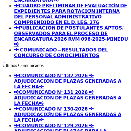
𝗘𝗡𝗖𝗔𝗥𝗚𝗔𝗧𝗨𝗥𝗔 📢
📢𝗖𝗨𝗔𝗗𝗥𝗢 𝗣𝗥𝗘𝗟𝗜𝗠𝗜𝗡𝗔𝗥 𝗗𝗘 𝗘𝗩𝗔𝗟𝗨𝗔𝗖𝗜𝗢́𝗡 𝗗𝗘
𝗘𝗫𝗣𝗘𝗗𝗜𝗘𝗡𝗧𝗘𝗦 𝗣𝗔𝗥𝗔 𝗥𝗢𝗧𝗔𝗖𝗜𝗢́𝗡 𝗜𝗡𝗧𝗘𝗥𝗡𝗔
𝗗𝗘𝗟 𝗣𝗘𝗥𝗦𝗢𝗡𝗔𝗟 𝗔𝗗𝗠𝗜𝗡𝗜𝗦𝗧𝗥𝗔𝗧𝗜𝗩𝗢
𝗖𝗢𝗠𝗣𝗥𝗘𝗡𝗗𝗜𝗗𝗢 𝗘𝗡 𝗘𝗟 𝗗. 𝗟𝗘𝗚. 𝟮𝟳𝟲
📢𝗣𝗨𝗕𝗟𝗜𝗖𝗔𝗖𝗜𝗢́𝗡 𝗗𝗘 𝗣𝗢𝗦𝗧𝗨𝗟𝗔𝗡𝗧𝗘𝗦 𝗔𝗣𝗧𝗢𝗦/
𝗢𝗕𝗦𝗘𝗥𝗩𝗔𝗗𝗢𝗦 𝗣𝗔𝗥𝗔 𝗘𝗟 𝗣𝗥𝗢𝗖𝗘𝗦𝗢 𝗗𝗘
𝗘𝗡𝗖𝗔𝗥𝗚𝗔𝗧𝗨𝗥𝗔 𝟮𝟬𝟮𝟲 𝗥𝗩𝗠 𝟬𝟵𝟴-𝟮𝟬𝟮𝟱-𝗠𝗜𝗡𝗘𝗗𝗨
📢
📢 𝗖𝗢𝗠𝗨𝗡𝗜𝗖𝗔𝗗𝗢 – 𝗥𝗘𝗦𝗨𝗟𝗧𝗔𝗗𝗢𝗦 𝗗𝗘𝗟
𝗖𝗢𝗡𝗖𝗨𝗥𝗦𝗢 𝗗𝗘 𝗖𝗢𝗡𝗢𝗖𝗜𝗠𝗜𝗘𝗡𝗧𝗢𝗦
Últimos Comunicados
📢𝗖𝗢𝗠𝗨𝗡𝗜𝗖𝗔𝗗𝗢 𝗡° 𝟭𝟯𝟮-𝟮𝟬𝟮𝟲 📢
𝗔𝗗𝗝𝗨𝗗𝗜𝗖𝗔𝗖𝗜𝗢́𝗡 𝗗𝗘 𝗣𝗟𝗔𝗭𝗔𝗦 𝗚𝗘𝗡𝗘𝗥𝗔𝗗𝗔𝗦 𝗔
𝗟𝗔 𝗙𝗘𝗖𝗛𝗔📢
📢𝗖𝗢𝗠𝗨𝗡𝗜𝗖𝗔𝗗𝗢 𝗡° 𝟭𝟯𝟭-𝟮𝟬𝟮𝟲 📢
𝗔𝗗𝗝𝗨𝗗𝗜𝗖𝗔𝗖𝗜𝗢́𝗡 𝗗𝗘 𝗣𝗟𝗔𝗭𝗔𝗦 𝗚𝗘𝗡𝗘𝗥𝗔𝗗𝗔𝗦 𝗔
𝗟𝗔 𝗙𝗘𝗖𝗛𝗔📢
📢𝗖𝗢𝗠𝗨𝗡𝗜𝗖𝗔𝗗𝗢 𝗡° 𝟭𝟯𝟬-𝟮𝟬𝟮𝟲 📢
𝗔𝗗𝗝𝗨𝗗𝗜𝗖𝗔𝗖𝗜𝗢́𝗡 𝗗𝗘 𝗣𝗟𝗔𝗭𝗔𝗦 𝗚𝗘𝗡𝗘𝗥𝗔𝗗𝗔𝗦 𝗔
𝗟𝗔 𝗙𝗘𝗖𝗛𝗔📢
📢𝗖𝗢𝗠𝗨𝗡𝗜𝗖𝗔𝗗𝗢 𝗡° 𝟭𝟮𝟵-𝟮𝟬𝟮𝟲 📢