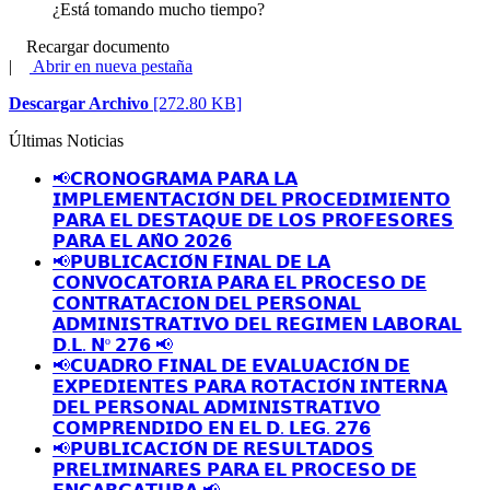
¿Está tomando mucho tiempo?
Recargar documento
|
Abrir en nueva pestaña
Descargar Archivo
[272.80 KB]
Últimas Noticias
📢𝗖𝗥𝗢𝗡𝗢𝗚𝗥𝗔𝗠𝗔 𝗣𝗔𝗥𝗔 𝗟𝗔
𝗜𝗠𝗣𝗟𝗘𝗠𝗘𝗡𝗧𝗔𝗖𝗜𝗢́𝗡 𝗗𝗘𝗟 𝗣𝗥𝗢𝗖𝗘𝗗𝗜𝗠𝗜𝗘𝗡𝗧𝗢
𝗣𝗔𝗥𝗔 𝗘𝗟 𝗗𝗘𝗦𝗧𝗔𝗤𝗨𝗘 𝗗𝗘 𝗟𝗢𝗦 𝗣𝗥𝗢𝗙𝗘𝗦𝗢𝗥𝗘𝗦
𝗣𝗔𝗥𝗔 𝗘𝗟 𝗔𝗡̃𝗢 𝟮𝟬𝟮𝟲
📢𝗣𝗨𝗕𝗟𝗜𝗖𝗔𝗖𝗜𝗢́𝗡 𝗙𝗜𝗡𝗔𝗟 𝗗𝗘 𝗟𝗔
𝗖𝗢𝗡𝗩𝗢𝗖𝗔𝗧𝗢𝗥𝗜𝗔 𝗣𝗔𝗥𝗔 𝗘𝗟 𝗣𝗥𝗢𝗖𝗘𝗦𝗢 𝗗𝗘
𝗖𝗢𝗡𝗧𝗥𝗔𝗧𝗔𝗖𝗜𝗢𝗡 𝗗𝗘𝗟 𝗣𝗘𝗥𝗦𝗢𝗡𝗔𝗟
𝗔𝗗𝗠𝗜𝗡𝗜𝗦𝗧𝗥𝗔𝗧𝗜𝗩𝗢 𝗗𝗘𝗟 𝗥𝗘𝗚𝗜𝗠𝗘𝗡 𝗟𝗔𝗕𝗢𝗥𝗔𝗟
𝗗.𝗟. 𝗡º 𝟮𝟳𝟲 📢
📢𝗖𝗨𝗔𝗗𝗥𝗢 𝗙𝗜𝗡𝗔𝗟 𝗗𝗘 𝗘𝗩𝗔𝗟𝗨𝗔𝗖𝗜𝗢́𝗡 𝗗𝗘
𝗘𝗫𝗣𝗘𝗗𝗜𝗘𝗡𝗧𝗘𝗦 𝗣𝗔𝗥𝗔 𝗥𝗢𝗧𝗔𝗖𝗜𝗢́𝗡 𝗜𝗡𝗧𝗘𝗥𝗡𝗔
𝗗𝗘𝗟 𝗣𝗘𝗥𝗦𝗢𝗡𝗔𝗟 𝗔𝗗𝗠𝗜𝗡𝗜𝗦𝗧𝗥𝗔𝗧𝗜𝗩𝗢
𝗖𝗢𝗠𝗣𝗥𝗘𝗡𝗗𝗜𝗗𝗢 𝗘𝗡 𝗘𝗟 𝗗. 𝗟𝗘𝗚. 𝟮𝟳𝟲
📢𝗣𝗨𝗕𝗟𝗜𝗖𝗔𝗖𝗜𝗢́𝗡 𝗗𝗘 𝗥𝗘𝗦𝗨𝗟𝗧𝗔𝗗𝗢𝗦
𝗣𝗥𝗘𝗟𝗜𝗠𝗜𝗡𝗔𝗥𝗘𝗦 𝗣𝗔𝗥𝗔 𝗘𝗟 𝗣𝗥𝗢𝗖𝗘𝗦𝗢 𝗗𝗘