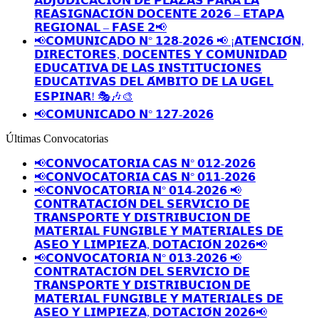
𝗔𝗗𝗝𝗨𝗗𝗜𝗖𝗔𝗖𝗜𝗢́𝗡 𝗗𝗘 𝗣𝗟𝗔𝗭𝗔𝗦 𝗣𝗔𝗥𝗔 𝗟𝗔
𝗥𝗘𝗔𝗦𝗜𝗚𝗡𝗔𝗖𝗜𝗢́𝗡 𝗗𝗢𝗖𝗘𝗡𝗧𝗘 𝟮𝟬𝟮𝟲 – 𝗘𝗧𝗔𝗣𝗔
𝗥𝗘𝗚𝗜𝗢𝗡𝗔𝗟 – 𝗙𝗔𝗦𝗘 𝟮📢
📢𝗖𝗢𝗠𝗨𝗡𝗜𝗖𝗔𝗗𝗢 𝗡° 𝟭𝟮𝟴-𝟮𝟬𝟮𝟲 📢 ¡𝗔𝗧𝗘𝗡𝗖𝗜𝗢́𝗡,
𝗗𝗜𝗥𝗘𝗖𝗧𝗢𝗥𝗘𝗦, 𝗗𝗢𝗖𝗘𝗡𝗧𝗘𝗦 𝗬 𝗖𝗢𝗠𝗨𝗡𝗜𝗗𝗔𝗗
𝗘𝗗𝗨𝗖𝗔𝗧𝗜𝗩𝗔 𝗗𝗘 𝗟𝗔𝗦 𝗜𝗡𝗦𝗧𝗜𝗧𝗨𝗖𝗜𝗢𝗡𝗘𝗦
𝗘𝗗𝗨𝗖𝗔𝗧𝗜𝗩𝗔𝗦 𝗗𝗘𝗟 𝗔́𝗠𝗕𝗜𝗧𝗢 𝗗𝗘 𝗟𝗔 𝗨𝗚𝗘𝗟
𝗘𝗦𝗣𝗜𝗡𝗔𝗥! 🎭🎶🎨
📢𝗖𝗢𝗠𝗨𝗡𝗜𝗖𝗔𝗗𝗢 𝗡° 𝟭𝟮𝟳-𝟮𝟬𝟮𝟲
Últimas Convocatorias
📢𝗖𝗢𝗡𝗩𝗢𝗖𝗔𝗧𝗢𝗥𝗜𝗔 𝗖𝗔𝗦 𝗡° 𝟬𝟭𝟮-𝟮𝟬𝟮𝟲
📢𝗖𝗢𝗡𝗩𝗢𝗖𝗔𝗧𝗢𝗥𝗜𝗔 𝗖𝗔𝗦 𝗡° 𝟬𝟭𝟭-𝟮𝟬𝟮𝟲
📢𝗖𝗢𝗡𝗩𝗢𝗖𝗔𝗧𝗢𝗥𝗜𝗔 𝗡° 𝟬𝟭𝟰-𝟮𝟬𝟮𝟲 📢
𝗖𝗢𝗡𝗧𝗥𝗔𝗧𝗔𝗖𝗜𝗢́𝗡 𝗗𝗘𝗟 𝗦𝗘𝗥𝗩𝗜𝗖𝗜𝗢 𝗗𝗘
𝗧𝗥𝗔𝗡𝗦𝗣𝗢𝗥𝗧𝗘 𝗬 𝗗𝗜𝗦𝗧𝗥𝗜𝗕𝗨𝗖𝗜𝗢𝗡 𝗗𝗘
𝗠𝗔𝗧𝗘𝗥𝗜𝗔𝗟 𝗙𝗨𝗡𝗚𝗜𝗕𝗟𝗘 𝗬 𝗠𝗔𝗧𝗘𝗥𝗜𝗔𝗟𝗘𝗦 𝗗𝗘
𝗔𝗦𝗘𝗢 𝗬 𝗟𝗜𝗠𝗣𝗜𝗘𝗭𝗔, 𝗗𝗢𝗧𝗔𝗖𝗜𝗢́𝗡 𝟮𝟬𝟮𝟲📢
📢𝗖𝗢𝗡𝗩𝗢𝗖𝗔𝗧𝗢𝗥𝗜𝗔 𝗡° 𝟬𝟭𝟯-𝟮𝟬𝟮𝟲 📢
𝗖𝗢𝗡𝗧𝗥𝗔𝗧𝗔𝗖𝗜𝗢́𝗡 𝗗𝗘𝗟 𝗦𝗘𝗥𝗩𝗜𝗖𝗜𝗢 𝗗𝗘
𝗧𝗥𝗔𝗡𝗦𝗣𝗢𝗥𝗧𝗘 𝗬 𝗗𝗜𝗦𝗧𝗥𝗜𝗕𝗨𝗖𝗜𝗢𝗡 𝗗𝗘
𝗠𝗔𝗧𝗘𝗥𝗜𝗔𝗟 𝗙𝗨𝗡𝗚𝗜𝗕𝗟𝗘 𝗬 𝗠𝗔𝗧𝗘𝗥𝗜𝗔𝗟𝗘𝗦 𝗗𝗘
𝗔𝗦𝗘𝗢 𝗬 𝗟𝗜𝗠𝗣𝗜𝗘𝗭𝗔, 𝗗𝗢𝗧𝗔𝗖𝗜𝗢́𝗡 𝟮𝟬𝟮𝟲📢