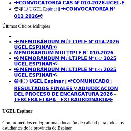
📢𝗖𝗢𝗡𝗩𝗢𝗖𝗔𝗧𝗢𝗥𝗜𝗔 𝗖𝗔𝗦 𝗡º 𝟬𝟭𝟬-𝟮𝟬𝟮𝟲-𝗨𝗚𝗘𝗟-𝗘
🔵🔴⚪️ UGEL Espinar || 📢𝗖𝗢𝗡𝗩𝗢𝗖𝗔𝗧𝗢𝗥𝗜𝗔 𝗡°
𝟬𝟭𝟮-𝟮𝟬𝟮𝟲📢
Últimos Oficios Múltiples
📢 𝗠𝗘𝗠𝗢𝗥𝗔́𝗡𝗗𝗨𝗠 𝗠Ú𝗟𝗧𝗜𝗣𝗟𝗘 𝗡° 𝟬𝟭𝟰-𝟮𝟬𝟮𝟲
𝗨𝗚𝗘𝗟 𝗘𝗦𝗣𝗜𝗡𝗔𝗥📢
𝗠𝗘𝗠𝗢𝗥𝗔𝗡𝗗𝗨𝗠 𝗠𝗨𝗟𝗧𝗜𝗣𝗟𝗘 𝗡° 𝟬𝟭𝟬-𝟮𝟬𝟮𝟲
📢 𝗠𝗘𝗠𝗢𝗥𝗔́𝗡𝗗𝗨𝗠 𝗠Ú𝗟𝗧𝗜𝗣𝗟𝗘 𝗡° 087-𝟮𝟬𝟮𝟱
𝗨𝗚𝗘𝗟 𝗘𝗦𝗣𝗜𝗡𝗔𝗥📢
📢 𝗠𝗘𝗠𝗢𝗥𝗔́𝗡𝗗𝗨𝗠 𝗠Ú𝗟𝗧𝗜𝗣𝗟𝗘 𝗡° 085-𝟮𝟬𝟮𝟱
𝗨𝗚𝗘𝗟 𝗘𝗦𝗣𝗜𝗡𝗔𝗥📢
🔵🔴⚪️ 𝗨𝗚𝗘𝗟 𝗘𝘀𝗽𝗶𝗻𝗮𝗿 || 📢𝗖𝗢𝗠𝗨𝗡𝗜𝗖𝗔𝗗𝗢 |
𝗥𝗘𝗦𝗨𝗟𝗧𝗔𝗗𝗢𝗦 𝗙𝗜𝗡𝗔𝗟𝗘𝗦 𝘆 𝗔𝗗𝗝𝗨𝗗𝗜𝗖𝗔𝗖𝗜𝗢𝗡
𝗗𝗘𝗟 𝗣𝗥𝗢𝗖𝗘𝗦𝗢 𝗗𝗘 𝗘𝗡𝗖𝗔𝗥𝗚𝗔𝗧𝗨𝗥𝗔 𝟮𝟬𝟮𝟲 –
𝗧𝗘𝗥𝗖𝗘𝗥𝗔 𝗘𝗧𝗔𝗣𝗔 – 𝗘𝗫𝗧𝗥𝗔𝗢𝗥𝗗𝗜𝗡𝗔𝗥𝗜𝗔📢
UGEL Espinar
Comprometidos en lograr una educación de calidad para todos los
estudiantes de la provincia de Espinar.