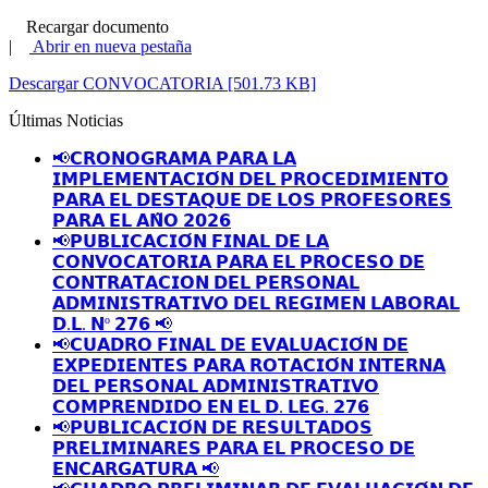
Recargar documento
|
Abrir en nueva pestaña
Descargar CONVOCATORIA [501.73 KB]
Últimas Noticias
📢𝗖𝗥𝗢𝗡𝗢𝗚𝗥𝗔𝗠𝗔 𝗣𝗔𝗥𝗔 𝗟𝗔
𝗜𝗠𝗣𝗟𝗘𝗠𝗘𝗡𝗧𝗔𝗖𝗜𝗢́𝗡 𝗗𝗘𝗟 𝗣𝗥𝗢𝗖𝗘𝗗𝗜𝗠𝗜𝗘𝗡𝗧𝗢
𝗣𝗔𝗥𝗔 𝗘𝗟 𝗗𝗘𝗦𝗧𝗔𝗤𝗨𝗘 𝗗𝗘 𝗟𝗢𝗦 𝗣𝗥𝗢𝗙𝗘𝗦𝗢𝗥𝗘𝗦
𝗣𝗔𝗥𝗔 𝗘𝗟 𝗔𝗡̃𝗢 𝟮𝟬𝟮𝟲
📢𝗣𝗨𝗕𝗟𝗜𝗖𝗔𝗖𝗜𝗢́𝗡 𝗙𝗜𝗡𝗔𝗟 𝗗𝗘 𝗟𝗔
𝗖𝗢𝗡𝗩𝗢𝗖𝗔𝗧𝗢𝗥𝗜𝗔 𝗣𝗔𝗥𝗔 𝗘𝗟 𝗣𝗥𝗢𝗖𝗘𝗦𝗢 𝗗𝗘
𝗖𝗢𝗡𝗧𝗥𝗔𝗧𝗔𝗖𝗜𝗢𝗡 𝗗𝗘𝗟 𝗣𝗘𝗥𝗦𝗢𝗡𝗔𝗟
𝗔𝗗𝗠𝗜𝗡𝗜𝗦𝗧𝗥𝗔𝗧𝗜𝗩𝗢 𝗗𝗘𝗟 𝗥𝗘𝗚𝗜𝗠𝗘𝗡 𝗟𝗔𝗕𝗢𝗥𝗔𝗟
𝗗.𝗟. 𝗡º 𝟮𝟳𝟲 📢
📢𝗖𝗨𝗔𝗗𝗥𝗢 𝗙𝗜𝗡𝗔𝗟 𝗗𝗘 𝗘𝗩𝗔𝗟𝗨𝗔𝗖𝗜𝗢́𝗡 𝗗𝗘
𝗘𝗫𝗣𝗘𝗗𝗜𝗘𝗡𝗧𝗘𝗦 𝗣𝗔𝗥𝗔 𝗥𝗢𝗧𝗔𝗖𝗜𝗢́𝗡 𝗜𝗡𝗧𝗘𝗥𝗡𝗔
𝗗𝗘𝗟 𝗣𝗘𝗥𝗦𝗢𝗡𝗔𝗟 𝗔𝗗𝗠𝗜𝗡𝗜𝗦𝗧𝗥𝗔𝗧𝗜𝗩𝗢
𝗖𝗢𝗠𝗣𝗥𝗘𝗡𝗗𝗜𝗗𝗢 𝗘𝗡 𝗘𝗟 𝗗. 𝗟𝗘𝗚. 𝟮𝟳𝟲
📢𝗣𝗨𝗕𝗟𝗜𝗖𝗔𝗖𝗜𝗢́𝗡 𝗗𝗘 𝗥𝗘𝗦𝗨𝗟𝗧𝗔𝗗𝗢𝗦
𝗣𝗥𝗘𝗟𝗜𝗠𝗜𝗡𝗔𝗥𝗘𝗦 𝗣𝗔𝗥𝗔 𝗘𝗟 𝗣𝗥𝗢𝗖𝗘𝗦𝗢 𝗗𝗘
𝗘𝗡𝗖𝗔𝗥𝗚𝗔𝗧𝗨𝗥𝗔 📢