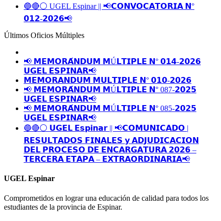
🔵🔴⚪️ UGEL Espinar || 📢𝗖𝗢𝗡𝗩𝗢𝗖𝗔𝗧𝗢𝗥𝗜𝗔 𝗡°
𝟬𝟭𝟮-𝟮𝟬𝟮𝟲📢
Últimos Oficios Múltiples
📢 𝗠𝗘𝗠𝗢𝗥𝗔́𝗡𝗗𝗨𝗠 𝗠Ú𝗟𝗧𝗜𝗣𝗟𝗘 𝗡° 𝟬𝟭𝟰-𝟮𝟬𝟮𝟲
𝗨𝗚𝗘𝗟 𝗘𝗦𝗣𝗜𝗡𝗔𝗥📢
𝗠𝗘𝗠𝗢𝗥𝗔𝗡𝗗𝗨𝗠 𝗠𝗨𝗟𝗧𝗜𝗣𝗟𝗘 𝗡° 𝟬𝟭𝟬-𝟮𝟬𝟮𝟲
📢 𝗠𝗘𝗠𝗢𝗥𝗔́𝗡𝗗𝗨𝗠 𝗠Ú𝗟𝗧𝗜𝗣𝗟𝗘 𝗡° 087-𝟮𝟬𝟮𝟱
𝗨𝗚𝗘𝗟 𝗘𝗦𝗣𝗜𝗡𝗔𝗥📢
📢 𝗠𝗘𝗠𝗢𝗥𝗔́𝗡𝗗𝗨𝗠 𝗠Ú𝗟𝗧𝗜𝗣𝗟𝗘 𝗡° 085-𝟮𝟬𝟮𝟱
𝗨𝗚𝗘𝗟 𝗘𝗦𝗣𝗜𝗡𝗔𝗥📢
🔵🔴⚪️ 𝗨𝗚𝗘𝗟 𝗘𝘀𝗽𝗶𝗻𝗮𝗿 || 📢𝗖𝗢𝗠𝗨𝗡𝗜𝗖𝗔𝗗𝗢 |
𝗥𝗘𝗦𝗨𝗟𝗧𝗔𝗗𝗢𝗦 𝗙𝗜𝗡𝗔𝗟𝗘𝗦 𝘆 𝗔𝗗𝗝𝗨𝗗𝗜𝗖𝗔𝗖𝗜𝗢𝗡
𝗗𝗘𝗟 𝗣𝗥𝗢𝗖𝗘𝗦𝗢 𝗗𝗘 𝗘𝗡𝗖𝗔𝗥𝗚𝗔𝗧𝗨𝗥𝗔 𝟮𝟬𝟮𝟲 –
𝗧𝗘𝗥𝗖𝗘𝗥𝗔 𝗘𝗧𝗔𝗣𝗔 – 𝗘𝗫𝗧𝗥𝗔𝗢𝗥𝗗𝗜𝗡𝗔𝗥𝗜𝗔📢
UGEL Espinar
Comprometidos en lograr una educación de calidad para todos los
estudiantes de la provincia de Espinar.