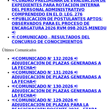
📢𝗖𝗨𝗔𝗗𝗥𝗢 𝗣𝗥𝗘𝗟𝗜𝗠𝗜𝗡𝗔𝗥 𝗗𝗘 𝗘𝗩𝗔𝗟𝗨𝗔𝗖𝗜𝗢́𝗡 𝗗𝗘
𝗘𝗫𝗣𝗘𝗗𝗜𝗘𝗡𝗧𝗘𝗦 𝗣𝗔𝗥𝗔 𝗥𝗢𝗧𝗔𝗖𝗜𝗢́𝗡 𝗜𝗡𝗧𝗘𝗥𝗡𝗔
𝗗𝗘𝗟 𝗣𝗘𝗥𝗦𝗢𝗡𝗔𝗟 𝗔𝗗𝗠𝗜𝗡𝗜𝗦𝗧𝗥𝗔𝗧𝗜𝗩𝗢
𝗖𝗢𝗠𝗣𝗥𝗘𝗡𝗗𝗜𝗗𝗢 𝗘𝗡 𝗘𝗟 𝗗. 𝗟𝗘𝗚. 𝟮𝟳𝟲
📢𝗣𝗨𝗕𝗟𝗜𝗖𝗔𝗖𝗜𝗢́𝗡 𝗗𝗘 𝗣𝗢𝗦𝗧𝗨𝗟𝗔𝗡𝗧𝗘𝗦 𝗔𝗣𝗧𝗢𝗦/
𝗢𝗕𝗦𝗘𝗥𝗩𝗔𝗗𝗢𝗦 𝗣𝗔𝗥𝗔 𝗘𝗟 𝗣𝗥𝗢𝗖𝗘𝗦𝗢 𝗗𝗘
𝗘𝗡𝗖𝗔𝗥𝗚𝗔𝗧𝗨𝗥𝗔 𝟮𝟬𝟮𝟲 𝗥𝗩𝗠 𝟬𝟵𝟴-𝟮𝟬𝟮𝟱-𝗠𝗜𝗡𝗘𝗗𝗨
📢
📢 𝗖𝗢𝗠𝗨𝗡𝗜𝗖𝗔𝗗𝗢 – 𝗥𝗘𝗦𝗨𝗟𝗧𝗔𝗗𝗢𝗦 𝗗𝗘𝗟
𝗖𝗢𝗡𝗖𝗨𝗥𝗦𝗢 𝗗𝗘 𝗖𝗢𝗡𝗢𝗖𝗜𝗠𝗜𝗘𝗡𝗧𝗢𝗦
Últimos Comunicados
📢𝗖𝗢𝗠𝗨𝗡𝗜𝗖𝗔𝗗𝗢 𝗡° 𝟭𝟯𝟮-𝟮𝟬𝟮𝟲 📢
𝗔𝗗𝗝𝗨𝗗𝗜𝗖𝗔𝗖𝗜𝗢́𝗡 𝗗𝗘 𝗣𝗟𝗔𝗭𝗔𝗦 𝗚𝗘𝗡𝗘𝗥𝗔𝗗𝗔𝗦 𝗔
𝗟𝗔 𝗙𝗘𝗖𝗛𝗔📢
📢𝗖𝗢𝗠𝗨𝗡𝗜𝗖𝗔𝗗𝗢 𝗡° 𝟭𝟯𝟭-𝟮𝟬𝟮𝟲 📢
𝗔𝗗𝗝𝗨𝗗𝗜𝗖𝗔𝗖𝗜𝗢́𝗡 𝗗𝗘 𝗣𝗟𝗔𝗭𝗔𝗦 𝗚𝗘𝗡𝗘𝗥𝗔𝗗𝗔𝗦 𝗔
𝗟𝗔 𝗙𝗘𝗖𝗛𝗔📢
📢𝗖𝗢𝗠𝗨𝗡𝗜𝗖𝗔𝗗𝗢 𝗡° 𝟭𝟯𝟬-𝟮𝟬𝟮𝟲 📢
𝗔𝗗𝗝𝗨𝗗𝗜𝗖𝗔𝗖𝗜𝗢́𝗡 𝗗𝗘 𝗣𝗟𝗔𝗭𝗔𝗦 𝗚𝗘𝗡𝗘𝗥𝗔𝗗𝗔𝗦 𝗔
𝗟𝗔 𝗙𝗘𝗖𝗛𝗔📢
📢𝗖𝗢𝗠𝗨𝗡𝗜𝗖𝗔𝗗𝗢 𝗡° 𝟭𝟮𝟵-𝟮𝟬𝟮𝟲 📢
𝗔𝗗𝗝𝗨𝗗𝗜𝗖𝗔𝗖𝗜𝗢́𝗡 𝗗𝗘 𝗣𝗟𝗔𝗭𝗔𝗦 𝗣𝗔𝗥𝗔 𝗟𝗔