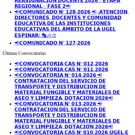
𝗥𝗘𝗔𝗦𝗜𝗚𝗡𝗔𝗖𝗜𝗢́𝗡 𝗗𝗢𝗖𝗘𝗡𝗧𝗘 𝟮𝟬𝟮𝟲 – 𝗘𝗧𝗔𝗣𝗔
𝗥𝗘𝗚𝗜𝗢𝗡𝗔𝗟 – 𝗙𝗔𝗦𝗘 𝟮📢
📢𝗖𝗢𝗠𝗨𝗡𝗜𝗖𝗔𝗗𝗢 𝗡° 𝟭𝟮𝟴-𝟮𝟬𝟮𝟲 📢 ¡𝗔𝗧𝗘𝗡𝗖𝗜𝗢́𝗡,
𝗗𝗜𝗥𝗘𝗖𝗧𝗢𝗥𝗘𝗦, 𝗗𝗢𝗖𝗘𝗡𝗧𝗘𝗦 𝗬 𝗖𝗢𝗠𝗨𝗡𝗜𝗗𝗔𝗗
𝗘𝗗𝗨𝗖𝗔𝗧𝗜𝗩𝗔 𝗗𝗘 𝗟𝗔𝗦 𝗜𝗡𝗦𝗧𝗜𝗧𝗨𝗖𝗜𝗢𝗡𝗘𝗦
𝗘𝗗𝗨𝗖𝗔𝗧𝗜𝗩𝗔𝗦 𝗗𝗘𝗟 𝗔́𝗠𝗕𝗜𝗧𝗢 𝗗𝗘 𝗟𝗔 𝗨𝗚𝗘𝗟
𝗘𝗦𝗣𝗜𝗡𝗔𝗥! 🎭🎶🎨
📢𝗖𝗢𝗠𝗨𝗡𝗜𝗖𝗔𝗗𝗢 𝗡° 𝟭𝟮𝟳-𝟮𝟬𝟮𝟲
Últimas Convocatorias
📢𝗖𝗢𝗡𝗩𝗢𝗖𝗔𝗧𝗢𝗥𝗜𝗔 𝗖𝗔𝗦 𝗡° 𝟬𝟭𝟮-𝟮𝟬𝟮𝟲
📢𝗖𝗢𝗡𝗩𝗢𝗖𝗔𝗧𝗢𝗥𝗜𝗔 𝗖𝗔𝗦 𝗡° 𝟬𝟭𝟭-𝟮𝟬𝟮𝟲
📢𝗖𝗢𝗡𝗩𝗢𝗖𝗔𝗧𝗢𝗥𝗜𝗔 𝗡° 𝟬𝟭𝟰-𝟮𝟬𝟮𝟲 📢
𝗖𝗢𝗡𝗧𝗥𝗔𝗧𝗔𝗖𝗜𝗢́𝗡 𝗗𝗘𝗟 𝗦𝗘𝗥𝗩𝗜𝗖𝗜𝗢 𝗗𝗘
𝗧𝗥𝗔𝗡𝗦𝗣𝗢𝗥𝗧𝗘 𝗬 𝗗𝗜𝗦𝗧𝗥𝗜𝗕𝗨𝗖𝗜𝗢𝗡 𝗗𝗘
𝗠𝗔𝗧𝗘𝗥𝗜𝗔𝗟 𝗙𝗨𝗡𝗚𝗜𝗕𝗟𝗘 𝗬 𝗠𝗔𝗧𝗘𝗥𝗜𝗔𝗟𝗘𝗦 𝗗𝗘
𝗔𝗦𝗘𝗢 𝗬 𝗟𝗜𝗠𝗣𝗜𝗘𝗭𝗔, 𝗗𝗢𝗧𝗔𝗖𝗜𝗢́𝗡 𝟮𝟬𝟮𝟲📢
📢𝗖𝗢𝗡𝗩𝗢𝗖𝗔𝗧𝗢𝗥𝗜𝗔 𝗡° 𝟬𝟭𝟯-𝟮𝟬𝟮𝟲 📢
𝗖𝗢𝗡𝗧𝗥𝗔𝗧𝗔𝗖𝗜𝗢́𝗡 𝗗𝗘𝗟 𝗦𝗘𝗥𝗩𝗜𝗖𝗜𝗢 𝗗𝗘
𝗧𝗥𝗔𝗡𝗦𝗣𝗢𝗥𝗧𝗘 𝗬 𝗗𝗜𝗦𝗧𝗥𝗜𝗕𝗨𝗖𝗜𝗢𝗡 𝗗𝗘
𝗠𝗔𝗧𝗘𝗥𝗜𝗔𝗟 𝗙𝗨𝗡𝗚𝗜𝗕𝗟𝗘 𝗬 𝗠𝗔𝗧𝗘𝗥𝗜𝗔𝗟𝗘𝗦 𝗗𝗘
𝗔𝗦𝗘𝗢 𝗬 𝗟𝗜𝗠𝗣𝗜𝗘𝗭𝗔, 𝗗𝗢𝗧𝗔𝗖𝗜𝗢́𝗡 𝟮𝟬𝟮𝟲📢
📢𝗖𝗢𝗡𝗩𝗢𝗖𝗔𝗧𝗢𝗥𝗜𝗔 𝗖𝗔𝗦 𝗡º 𝟬𝟭𝟬-𝟮𝟬𝟮𝟲-𝗨𝗚𝗘𝗟-𝗘