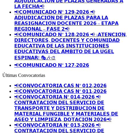
𝗔𝗗𝗝𝗨𝗗𝗜𝗖𝗔𝗖𝗜𝗢́𝗡 𝗗𝗘 𝗣𝗟𝗔𝗭𝗔𝗦 𝗚𝗘𝗡𝗘𝗥𝗔𝗗𝗔𝗦 𝗔
𝗟𝗔 𝗙𝗘𝗖𝗛𝗔📢
📢𝗖𝗢𝗠𝗨𝗡𝗜𝗖𝗔𝗗𝗢 𝗡° 𝟭𝟮𝟵-𝟮𝟬𝟮𝟲 📢
𝗔𝗗𝗝𝗨𝗗𝗜𝗖𝗔𝗖𝗜𝗢́𝗡 𝗗𝗘 𝗣𝗟𝗔𝗭𝗔𝗦 𝗣𝗔𝗥𝗔 𝗟𝗔
𝗥𝗘𝗔𝗦𝗜𝗚𝗡𝗔𝗖𝗜𝗢́𝗡 𝗗𝗢𝗖𝗘𝗡𝗧𝗘 𝟮𝟬𝟮𝟲 – 𝗘𝗧𝗔𝗣𝗔
𝗥𝗘𝗚𝗜𝗢𝗡𝗔𝗟 – 𝗙𝗔𝗦𝗘 𝟮📢
📢𝗖𝗢𝗠𝗨𝗡𝗜𝗖𝗔𝗗𝗢 𝗡° 𝟭𝟮𝟴-𝟮𝟬𝟮𝟲 📢 ¡𝗔𝗧𝗘𝗡𝗖𝗜𝗢́𝗡,
𝗗𝗜𝗥𝗘𝗖𝗧𝗢𝗥𝗘𝗦, 𝗗𝗢𝗖𝗘𝗡𝗧𝗘𝗦 𝗬 𝗖𝗢𝗠𝗨𝗡𝗜𝗗𝗔𝗗
𝗘𝗗𝗨𝗖𝗔𝗧𝗜𝗩𝗔 𝗗𝗘 𝗟𝗔𝗦 𝗜𝗡𝗦𝗧𝗜𝗧𝗨𝗖𝗜𝗢𝗡𝗘𝗦
𝗘𝗗𝗨𝗖𝗔𝗧𝗜𝗩𝗔𝗦 𝗗𝗘𝗟 𝗔́𝗠𝗕𝗜𝗧𝗢 𝗗𝗘 𝗟𝗔 𝗨𝗚𝗘𝗟
𝗘𝗦𝗣𝗜𝗡𝗔𝗥! 🎭🎶🎨
📢𝗖𝗢𝗠𝗨𝗡𝗜𝗖𝗔𝗗𝗢 𝗡° 𝟭𝟮𝟳-𝟮𝟬𝟮𝟲
Últimas Convocatorias
📢𝗖𝗢𝗡𝗩𝗢𝗖𝗔𝗧𝗢𝗥𝗜𝗔 𝗖𝗔𝗦 𝗡° 𝟬𝟭𝟮-𝟮𝟬𝟮𝟲
📢𝗖𝗢𝗡𝗩𝗢𝗖𝗔𝗧𝗢𝗥𝗜𝗔 𝗖𝗔𝗦 𝗡° 𝟬𝟭𝟭-𝟮𝟬𝟮𝟲
📢𝗖𝗢𝗡𝗩𝗢𝗖𝗔𝗧𝗢𝗥𝗜𝗔 𝗡° 𝟬𝟭𝟰-𝟮𝟬𝟮𝟲 📢
𝗖𝗢𝗡𝗧𝗥𝗔𝗧𝗔𝗖𝗜𝗢́𝗡 𝗗𝗘𝗟 𝗦𝗘𝗥𝗩𝗜𝗖𝗜𝗢 𝗗𝗘
𝗧𝗥𝗔𝗡𝗦𝗣𝗢𝗥𝗧𝗘 𝗬 𝗗𝗜𝗦𝗧𝗥𝗜𝗕𝗨𝗖𝗜𝗢𝗡 𝗗𝗘
𝗠𝗔𝗧𝗘𝗥𝗜𝗔𝗟 𝗙𝗨𝗡𝗚𝗜𝗕𝗟𝗘 𝗬 𝗠𝗔𝗧𝗘𝗥𝗜𝗔𝗟𝗘𝗦 𝗗𝗘
𝗔𝗦𝗘𝗢 𝗬 𝗟𝗜𝗠𝗣𝗜𝗘𝗭𝗔, 𝗗𝗢𝗧𝗔𝗖𝗜𝗢́𝗡 𝟮𝟬𝟮𝟲📢
📢𝗖𝗢𝗡𝗩𝗢𝗖𝗔𝗧𝗢𝗥𝗜𝗔 𝗡° 𝟬𝟭𝟯-𝟮𝟬𝟮𝟲 📢
𝗖𝗢𝗡𝗧𝗥𝗔𝗧𝗔𝗖𝗜𝗢́𝗡 𝗗𝗘𝗟 𝗦𝗘𝗥𝗩𝗜𝗖𝗜𝗢 𝗗𝗘