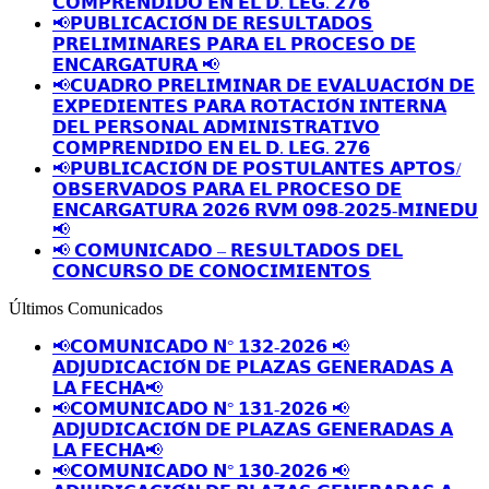
𝗖𝗢𝗠𝗣𝗥𝗘𝗡𝗗𝗜𝗗𝗢 𝗘𝗡 𝗘𝗟 𝗗. 𝗟𝗘𝗚. 𝟮𝟳𝟲
📢𝗣𝗨𝗕𝗟𝗜𝗖𝗔𝗖𝗜𝗢́𝗡 𝗗𝗘 𝗥𝗘𝗦𝗨𝗟𝗧𝗔𝗗𝗢𝗦
𝗣𝗥𝗘𝗟𝗜𝗠𝗜𝗡𝗔𝗥𝗘𝗦 𝗣𝗔𝗥𝗔 𝗘𝗟 𝗣𝗥𝗢𝗖𝗘𝗦𝗢 𝗗𝗘
𝗘𝗡𝗖𝗔𝗥𝗚𝗔𝗧𝗨𝗥𝗔 📢
📢𝗖𝗨𝗔𝗗𝗥𝗢 𝗣𝗥𝗘𝗟𝗜𝗠𝗜𝗡𝗔𝗥 𝗗𝗘 𝗘𝗩𝗔𝗟𝗨𝗔𝗖𝗜𝗢́𝗡 𝗗𝗘
𝗘𝗫𝗣𝗘𝗗𝗜𝗘𝗡𝗧𝗘𝗦 𝗣𝗔𝗥𝗔 𝗥𝗢𝗧𝗔𝗖𝗜𝗢́𝗡 𝗜𝗡𝗧𝗘𝗥𝗡𝗔
𝗗𝗘𝗟 𝗣𝗘𝗥𝗦𝗢𝗡𝗔𝗟 𝗔𝗗𝗠𝗜𝗡𝗜𝗦𝗧𝗥𝗔𝗧𝗜𝗩𝗢
𝗖𝗢𝗠𝗣𝗥𝗘𝗡𝗗𝗜𝗗𝗢 𝗘𝗡 𝗘𝗟 𝗗. 𝗟𝗘𝗚. 𝟮𝟳𝟲
📢𝗣𝗨𝗕𝗟𝗜𝗖𝗔𝗖𝗜𝗢́𝗡 𝗗𝗘 𝗣𝗢𝗦𝗧𝗨𝗟𝗔𝗡𝗧𝗘𝗦 𝗔𝗣𝗧𝗢𝗦/
𝗢𝗕𝗦𝗘𝗥𝗩𝗔𝗗𝗢𝗦 𝗣𝗔𝗥𝗔 𝗘𝗟 𝗣𝗥𝗢𝗖𝗘𝗦𝗢 𝗗𝗘
𝗘𝗡𝗖𝗔𝗥𝗚𝗔𝗧𝗨𝗥𝗔 𝟮𝟬𝟮𝟲 𝗥𝗩𝗠 𝟬𝟵𝟴-𝟮𝟬𝟮𝟱-𝗠𝗜𝗡𝗘𝗗𝗨
📢
📢 𝗖𝗢𝗠𝗨𝗡𝗜𝗖𝗔𝗗𝗢 – 𝗥𝗘𝗦𝗨𝗟𝗧𝗔𝗗𝗢𝗦 𝗗𝗘𝗟
𝗖𝗢𝗡𝗖𝗨𝗥𝗦𝗢 𝗗𝗘 𝗖𝗢𝗡𝗢𝗖𝗜𝗠𝗜𝗘𝗡𝗧𝗢𝗦
Últimos Comunicados
📢𝗖𝗢𝗠𝗨𝗡𝗜𝗖𝗔𝗗𝗢 𝗡° 𝟭𝟯𝟮-𝟮𝟬𝟮𝟲 📢
𝗔𝗗𝗝𝗨𝗗𝗜𝗖𝗔𝗖𝗜𝗢́𝗡 𝗗𝗘 𝗣𝗟𝗔𝗭𝗔𝗦 𝗚𝗘𝗡𝗘𝗥𝗔𝗗𝗔𝗦 𝗔
𝗟𝗔 𝗙𝗘𝗖𝗛𝗔📢
📢𝗖𝗢𝗠𝗨𝗡𝗜𝗖𝗔𝗗𝗢 𝗡° 𝟭𝟯𝟭-𝟮𝟬𝟮𝟲 📢
𝗔𝗗𝗝𝗨𝗗𝗜𝗖𝗔𝗖𝗜𝗢́𝗡 𝗗𝗘 𝗣𝗟𝗔𝗭𝗔𝗦 𝗚𝗘𝗡𝗘𝗥𝗔𝗗𝗔𝗦 𝗔
𝗟𝗔 𝗙𝗘𝗖𝗛𝗔📢
📢𝗖𝗢𝗠𝗨𝗡𝗜𝗖𝗔𝗗𝗢 𝗡° 𝟭𝟯𝟬-𝟮𝟬𝟮𝟲 📢