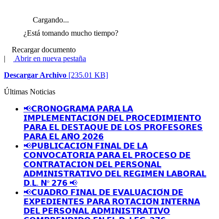
Cargando...
¿Está tomando mucho tiempo?
Recargar documento
|
Abrir en nueva pestaña
Descargar Archivo
[235.01 KB]
Últimas Noticias
📢𝗖𝗥𝗢𝗡𝗢𝗚𝗥𝗔𝗠𝗔 𝗣𝗔𝗥𝗔 𝗟𝗔
𝗜𝗠𝗣𝗟𝗘𝗠𝗘𝗡𝗧𝗔𝗖𝗜𝗢́𝗡 𝗗𝗘𝗟 𝗣𝗥𝗢𝗖𝗘𝗗𝗜𝗠𝗜𝗘𝗡𝗧𝗢
𝗣𝗔𝗥𝗔 𝗘𝗟 𝗗𝗘𝗦𝗧𝗔𝗤𝗨𝗘 𝗗𝗘 𝗟𝗢𝗦 𝗣𝗥𝗢𝗙𝗘𝗦𝗢𝗥𝗘𝗦
𝗣𝗔𝗥𝗔 𝗘𝗟 𝗔𝗡̃𝗢 𝟮𝟬𝟮𝟲
📢𝗣𝗨𝗕𝗟𝗜𝗖𝗔𝗖𝗜𝗢́𝗡 𝗙𝗜𝗡𝗔𝗟 𝗗𝗘 𝗟𝗔
𝗖𝗢𝗡𝗩𝗢𝗖𝗔𝗧𝗢𝗥𝗜𝗔 𝗣𝗔𝗥𝗔 𝗘𝗟 𝗣𝗥𝗢𝗖𝗘𝗦𝗢 𝗗𝗘
𝗖𝗢𝗡𝗧𝗥𝗔𝗧𝗔𝗖𝗜𝗢𝗡 𝗗𝗘𝗟 𝗣𝗘𝗥𝗦𝗢𝗡𝗔𝗟
𝗔𝗗𝗠𝗜𝗡𝗜𝗦𝗧𝗥𝗔𝗧𝗜𝗩𝗢 𝗗𝗘𝗟 𝗥𝗘𝗚𝗜𝗠𝗘𝗡 𝗟𝗔𝗕𝗢𝗥𝗔𝗟
𝗗.𝗟. 𝗡º 𝟮𝟳𝟲 📢
📢𝗖𝗨𝗔𝗗𝗥𝗢 𝗙𝗜𝗡𝗔𝗟 𝗗𝗘 𝗘𝗩𝗔𝗟𝗨𝗔𝗖𝗜𝗢́𝗡 𝗗𝗘
𝗘𝗫𝗣𝗘𝗗𝗜𝗘𝗡𝗧𝗘𝗦 𝗣𝗔𝗥𝗔 𝗥𝗢𝗧𝗔𝗖𝗜𝗢́𝗡 𝗜𝗡𝗧𝗘𝗥𝗡𝗔
𝗗𝗘𝗟 𝗣𝗘𝗥𝗦𝗢𝗡𝗔𝗟 𝗔𝗗𝗠𝗜𝗡𝗜𝗦𝗧𝗥𝗔𝗧𝗜𝗩𝗢