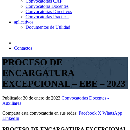
Convocatorias CAP
Convocatoria Docentes
Convocatorias Directivos
Convocatorias Practicas
aplicativos
Documentos de Utilidad
Contactos
PROCESO DE
ENCARGATURA
EXCEPCIONAL – EBE – 2023
Publicado:
30 de enero de 2023
Convocatorias
Docentes -
Auxiliares
Comparta esta convocatoria en sus redes:
Facebook
X
WhatsApp
LinkedIn
PROCESO DE ENCARGATURA EXCEPCIONAL