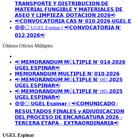
𝗧𝗥𝗔𝗡𝗦𝗣𝗢𝗥𝗧𝗘 𝗬 𝗗𝗜𝗦𝗧𝗥𝗜𝗕𝗨𝗖𝗜𝗢𝗡 𝗗𝗘
𝗠𝗔𝗧𝗘𝗥𝗜𝗔𝗟 𝗙𝗨𝗡𝗚𝗜𝗕𝗟𝗘 𝗬 𝗠𝗔𝗧𝗘𝗥𝗜𝗔𝗟𝗘𝗦 𝗗𝗘
𝗔𝗦𝗘𝗢 𝗬 𝗟𝗜𝗠𝗣𝗜𝗘𝗭𝗔, 𝗗𝗢𝗧𝗔𝗖𝗜𝗢́𝗡 𝟮𝟬𝟮𝟲📢
📢𝗖𝗢𝗡𝗩𝗢𝗖𝗔𝗧𝗢𝗥𝗜𝗔 𝗖𝗔𝗦 𝗡º 𝟬𝟭𝟬-𝟮𝟬𝟮𝟲-𝗨𝗚𝗘𝗟-𝗘
🔵🔴⚪️ UGEL Espinar || 📢𝗖𝗢𝗡𝗩𝗢𝗖𝗔𝗧𝗢𝗥𝗜𝗔 𝗡°
𝟬𝟭𝟮-𝟮𝟬𝟮𝟲📢
Últimos Oficios Múltiples
📢 𝗠𝗘𝗠𝗢𝗥𝗔́𝗡𝗗𝗨𝗠 𝗠Ú𝗟𝗧𝗜𝗣𝗟𝗘 𝗡° 𝟬𝟭𝟰-𝟮𝟬𝟮𝟲
𝗨𝗚𝗘𝗟 𝗘𝗦𝗣𝗜𝗡𝗔𝗥📢
𝗠𝗘𝗠𝗢𝗥𝗔𝗡𝗗𝗨𝗠 𝗠𝗨𝗟𝗧𝗜𝗣𝗟𝗘 𝗡° 𝟬𝟭𝟬-𝟮𝟬𝟮𝟲
📢 𝗠𝗘𝗠𝗢𝗥𝗔́𝗡𝗗𝗨𝗠 𝗠Ú𝗟𝗧𝗜𝗣𝗟𝗘 𝗡° 087-𝟮𝟬𝟮𝟱
𝗨𝗚𝗘𝗟 𝗘𝗦𝗣𝗜𝗡𝗔𝗥📢
📢 𝗠𝗘𝗠𝗢𝗥𝗔́𝗡𝗗𝗨𝗠 𝗠Ú𝗟𝗧𝗜𝗣𝗟𝗘 𝗡° 085-𝟮𝟬𝟮𝟱
𝗨𝗚𝗘𝗟 𝗘𝗦𝗣𝗜𝗡𝗔𝗥📢
🔵🔴⚪️ 𝗨𝗚𝗘𝗟 𝗘𝘀𝗽𝗶𝗻𝗮𝗿 || 📢𝗖𝗢𝗠𝗨𝗡𝗜𝗖𝗔𝗗𝗢 |
𝗥𝗘𝗦𝗨𝗟𝗧𝗔𝗗𝗢𝗦 𝗙𝗜𝗡𝗔𝗟𝗘𝗦 𝘆 𝗔𝗗𝗝𝗨𝗗𝗜𝗖𝗔𝗖𝗜𝗢𝗡
𝗗𝗘𝗟 𝗣𝗥𝗢𝗖𝗘𝗦𝗢 𝗗𝗘 𝗘𝗡𝗖𝗔𝗥𝗚𝗔𝗧𝗨𝗥𝗔 𝟮𝟬𝟮𝟲 –
𝗧𝗘𝗥𝗖𝗘𝗥𝗔 𝗘𝗧𝗔𝗣𝗔 – 𝗘𝗫𝗧𝗥𝗔𝗢𝗥𝗗𝗜𝗡𝗔𝗥𝗜𝗔📢
UGEL Espinar