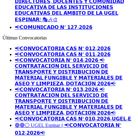
𝗗𝗜𝗥𝗘𝗖𝗧𝗢𝗥𝗘𝗦, 𝗗𝗢𝗖𝗘𝗡𝗧𝗘𝗦 𝗬 𝗖𝗢𝗠𝗨𝗡𝗜𝗗𝗔𝗗
𝗘𝗗𝗨𝗖𝗔𝗧𝗜𝗩𝗔 𝗗𝗘 𝗟𝗔𝗦 𝗜𝗡𝗦𝗧𝗜𝗧𝗨𝗖𝗜𝗢𝗡𝗘𝗦
𝗘𝗗𝗨𝗖𝗔𝗧𝗜𝗩𝗔𝗦 𝗗𝗘𝗟 𝗔́𝗠𝗕𝗜𝗧𝗢 𝗗𝗘 𝗟𝗔 𝗨𝗚𝗘𝗟
𝗘𝗦𝗣𝗜𝗡𝗔𝗥! 🎭🎶🎨
📢𝗖𝗢𝗠𝗨𝗡𝗜𝗖𝗔𝗗𝗢 𝗡° 𝟭𝟮𝟳-𝟮𝟬𝟮𝟲
Últimas Convocatorias
📢𝗖𝗢𝗡𝗩𝗢𝗖𝗔𝗧𝗢𝗥𝗜𝗔 𝗖𝗔𝗦 𝗡° 𝟬𝟭𝟮-𝟮𝟬𝟮𝟲
📢𝗖𝗢𝗡𝗩𝗢𝗖𝗔𝗧𝗢𝗥𝗜𝗔 𝗖𝗔𝗦 𝗡° 𝟬𝟭𝟭-𝟮𝟬𝟮𝟲
📢𝗖𝗢𝗡𝗩𝗢𝗖𝗔𝗧𝗢𝗥𝗜𝗔 𝗡° 𝟬𝟭𝟰-𝟮𝟬𝟮𝟲 📢
𝗖𝗢𝗡𝗧𝗥𝗔𝗧𝗔𝗖𝗜𝗢́𝗡 𝗗𝗘𝗟 𝗦𝗘𝗥𝗩𝗜𝗖𝗜𝗢 𝗗𝗘
𝗧𝗥𝗔𝗡𝗦𝗣𝗢𝗥𝗧𝗘 𝗬 𝗗𝗜𝗦𝗧𝗥𝗜𝗕𝗨𝗖𝗜𝗢𝗡 𝗗𝗘
𝗠𝗔𝗧𝗘𝗥𝗜𝗔𝗟 𝗙𝗨𝗡𝗚𝗜𝗕𝗟𝗘 𝗬 𝗠𝗔𝗧𝗘𝗥𝗜𝗔𝗟𝗘𝗦 𝗗𝗘
𝗔𝗦𝗘𝗢 𝗬 𝗟𝗜𝗠𝗣𝗜𝗘𝗭𝗔, 𝗗𝗢𝗧𝗔𝗖𝗜𝗢́𝗡 𝟮𝟬𝟮𝟲📢
📢𝗖𝗢𝗡𝗩𝗢𝗖𝗔𝗧𝗢𝗥𝗜𝗔 𝗡° 𝟬𝟭𝟯-𝟮𝟬𝟮𝟲 📢
𝗖𝗢𝗡𝗧𝗥𝗔𝗧𝗔𝗖𝗜𝗢́𝗡 𝗗𝗘𝗟 𝗦𝗘𝗥𝗩𝗜𝗖𝗜𝗢 𝗗𝗘
𝗧𝗥𝗔𝗡𝗦𝗣𝗢𝗥𝗧𝗘 𝗬 𝗗𝗜𝗦𝗧𝗥𝗜𝗕𝗨𝗖𝗜𝗢𝗡 𝗗𝗘
𝗠𝗔𝗧𝗘𝗥𝗜𝗔𝗟 𝗙𝗨𝗡𝗚𝗜𝗕𝗟𝗘 𝗬 𝗠𝗔𝗧𝗘𝗥𝗜𝗔𝗟𝗘𝗦 𝗗𝗘
𝗔𝗦𝗘𝗢 𝗬 𝗟𝗜𝗠𝗣𝗜𝗘𝗭𝗔, 𝗗𝗢𝗧𝗔𝗖𝗜𝗢́𝗡 𝟮𝟬𝟮𝟲📢
📢𝗖𝗢𝗡𝗩𝗢𝗖𝗔𝗧𝗢𝗥𝗜𝗔 𝗖𝗔𝗦 𝗡º 𝟬𝟭𝟬-𝟮𝟬𝟮𝟲-𝗨𝗚𝗘𝗟-𝗘
🔵🔴⚪️ UGEL Espinar || 📢𝗖𝗢𝗡𝗩𝗢𝗖𝗔𝗧𝗢𝗥𝗜𝗔 𝗡°
𝟬𝟭𝟮-𝟮𝟬𝟮𝟲📢