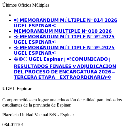
Últimos Oficios Múltiples
📢 𝗠𝗘𝗠𝗢𝗥𝗔́𝗡𝗗𝗨𝗠 𝗠Ú𝗟𝗧𝗜𝗣𝗟𝗘 𝗡° 𝟬𝟭𝟰-𝟮𝟬𝟮𝟲
𝗨𝗚𝗘𝗟 𝗘𝗦𝗣𝗜𝗡𝗔𝗥📢
𝗠𝗘𝗠𝗢𝗥𝗔𝗡𝗗𝗨𝗠 𝗠𝗨𝗟𝗧𝗜𝗣𝗟𝗘 𝗡° 𝟬𝟭𝟬-𝟮𝟬𝟮𝟲
📢 𝗠𝗘𝗠𝗢𝗥𝗔́𝗡𝗗𝗨𝗠 𝗠Ú𝗟𝗧𝗜𝗣𝗟𝗘 𝗡° 087-𝟮𝟬𝟮𝟱
𝗨𝗚𝗘𝗟 𝗘𝗦𝗣𝗜𝗡𝗔𝗥📢
📢 𝗠𝗘𝗠𝗢𝗥𝗔́𝗡𝗗𝗨𝗠 𝗠Ú𝗟𝗧𝗜𝗣𝗟𝗘 𝗡° 085-𝟮𝟬𝟮𝟱
𝗨𝗚𝗘𝗟 𝗘𝗦𝗣𝗜𝗡𝗔𝗥📢
🔵🔴⚪️ 𝗨𝗚𝗘𝗟 𝗘𝘀𝗽𝗶𝗻𝗮𝗿 || 📢𝗖𝗢𝗠𝗨𝗡𝗜𝗖𝗔𝗗𝗢 |
𝗥𝗘𝗦𝗨𝗟𝗧𝗔𝗗𝗢𝗦 𝗙𝗜𝗡𝗔𝗟𝗘𝗦 𝘆 𝗔𝗗𝗝𝗨𝗗𝗜𝗖𝗔𝗖𝗜𝗢𝗡
𝗗𝗘𝗟 𝗣𝗥𝗢𝗖𝗘𝗦𝗢 𝗗𝗘 𝗘𝗡𝗖𝗔𝗥𝗚𝗔𝗧𝗨𝗥𝗔 𝟮𝟬𝟮𝟲 –
𝗧𝗘𝗥𝗖𝗘𝗥𝗔 𝗘𝗧𝗔𝗣𝗔 – 𝗘𝗫𝗧𝗥𝗔𝗢𝗥𝗗𝗜𝗡𝗔𝗥𝗜𝗔📢
UGEL Espinar
Comprometidos en lograr una educación de calidad para todos los
estudiantes de la provincia de Espinar.
Plazoleta Unidad Vecinal S/N - Espinar
084-011101