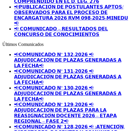
𝗖𝗢𝗠𝗣𝗥𝗘𝗡𝗗𝗜𝗗𝗢 𝗘𝗡 𝗘𝗟 𝗗. 𝗟𝗘𝗚. 𝟮𝟳𝟲
📢𝗣𝗨𝗕𝗟𝗜𝗖𝗔𝗖𝗜𝗢́𝗡 𝗗𝗘 𝗣𝗢𝗦𝗧𝗨𝗟𝗔𝗡𝗧𝗘𝗦 𝗔𝗣𝗧𝗢𝗦/
𝗢𝗕𝗦𝗘𝗥𝗩𝗔𝗗𝗢𝗦 𝗣𝗔𝗥𝗔 𝗘𝗟 𝗣𝗥𝗢𝗖𝗘𝗦𝗢 𝗗𝗘
𝗘𝗡𝗖𝗔𝗥𝗚𝗔𝗧𝗨𝗥𝗔 𝟮𝟬𝟮𝟲 𝗥𝗩𝗠 𝟬𝟵𝟴-𝟮𝟬𝟮𝟱-𝗠𝗜𝗡𝗘𝗗𝗨
📢
📢 𝗖𝗢𝗠𝗨𝗡𝗜𝗖𝗔𝗗𝗢 – 𝗥𝗘𝗦𝗨𝗟𝗧𝗔𝗗𝗢𝗦 𝗗𝗘𝗟
𝗖𝗢𝗡𝗖𝗨𝗥𝗦𝗢 𝗗𝗘 𝗖𝗢𝗡𝗢𝗖𝗜𝗠𝗜𝗘𝗡𝗧𝗢𝗦
Últimos Comunicados
📢𝗖𝗢𝗠𝗨𝗡𝗜𝗖𝗔𝗗𝗢 𝗡° 𝟭𝟯𝟮-𝟮𝟬𝟮𝟲 📢
𝗔𝗗𝗝𝗨𝗗𝗜𝗖𝗔𝗖𝗜𝗢́𝗡 𝗗𝗘 𝗣𝗟𝗔𝗭𝗔𝗦 𝗚𝗘𝗡𝗘𝗥𝗔𝗗𝗔𝗦 𝗔
𝗟𝗔 𝗙𝗘𝗖𝗛𝗔📢
📢𝗖𝗢𝗠𝗨𝗡𝗜𝗖𝗔𝗗𝗢 𝗡° 𝟭𝟯𝟭-𝟮𝟬𝟮𝟲 📢
𝗔𝗗𝗝𝗨𝗗𝗜𝗖𝗔𝗖𝗜𝗢́𝗡 𝗗𝗘 𝗣𝗟𝗔𝗭𝗔𝗦 𝗚𝗘𝗡𝗘𝗥𝗔𝗗𝗔𝗦 𝗔
𝗟𝗔 𝗙𝗘𝗖𝗛𝗔📢
📢𝗖𝗢𝗠𝗨𝗡𝗜𝗖𝗔𝗗𝗢 𝗡° 𝟭𝟯𝟬-𝟮𝟬𝟮𝟲 📢
𝗔𝗗𝗝𝗨𝗗𝗜𝗖𝗔𝗖𝗜𝗢́𝗡 𝗗𝗘 𝗣𝗟𝗔𝗭𝗔𝗦 𝗚𝗘𝗡𝗘𝗥𝗔𝗗𝗔𝗦 𝗔
𝗟𝗔 𝗙𝗘𝗖𝗛𝗔📢
📢𝗖𝗢𝗠𝗨𝗡𝗜𝗖𝗔𝗗𝗢 𝗡° 𝟭𝟮𝟵-𝟮𝟬𝟮𝟲 📢
𝗔𝗗𝗝𝗨𝗗𝗜𝗖𝗔𝗖𝗜𝗢́𝗡 𝗗𝗘 𝗣𝗟𝗔𝗭𝗔𝗦 𝗣𝗔𝗥𝗔 𝗟𝗔
𝗥𝗘𝗔𝗦𝗜𝗚𝗡𝗔𝗖𝗜𝗢́𝗡 𝗗𝗢𝗖𝗘𝗡𝗧𝗘 𝟮𝟬𝟮𝟲 – 𝗘𝗧𝗔𝗣𝗔
𝗥𝗘𝗚𝗜𝗢𝗡𝗔𝗟 – 𝗙𝗔𝗦𝗘 𝟮📢
📢𝗖𝗢𝗠𝗨𝗡𝗜𝗖𝗔𝗗𝗢 𝗡° 𝟭𝟮𝟴-𝟮𝟬𝟮𝟲 📢 ¡𝗔𝗧𝗘𝗡𝗖𝗜𝗢́𝗡,