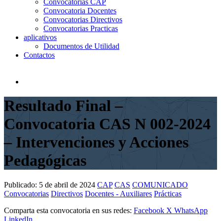
Convocatorias CAP
Convocatoria Docentes
Convocatorias Directivos
Convocatorias Practicas
aplicativos
Documentos de Utilidad
Contactos
Resultado Final –
Convocatoria CAS N 002-2024
– Intervenciones y Acciones
Pedagógicas
Publicado:
5 de abril de 2024
CAP
CAS
COMUNICADO
Convocatorias
Directivos
Docentes - Auxiliares
Prácticas
Comparta esta convocatoria en sus redes:
Facebook
X
WhatsApp
LinkedIn