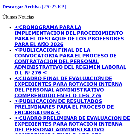
Descargar Archivo
[270.23 KB]
Últimas Noticias
📢𝗖𝗥𝗢𝗡𝗢𝗚𝗥𝗔𝗠𝗔 𝗣𝗔𝗥𝗔 𝗟𝗔
𝗜𝗠𝗣𝗟𝗘𝗠𝗘𝗡𝗧𝗔𝗖𝗜𝗢́𝗡 𝗗𝗘𝗟 𝗣𝗥𝗢𝗖𝗘𝗗𝗜𝗠𝗜𝗘𝗡𝗧𝗢
𝗣𝗔𝗥𝗔 𝗘𝗟 𝗗𝗘𝗦𝗧𝗔𝗤𝗨𝗘 𝗗𝗘 𝗟𝗢𝗦 𝗣𝗥𝗢𝗙𝗘𝗦𝗢𝗥𝗘𝗦
𝗣𝗔𝗥𝗔 𝗘𝗟 𝗔𝗡̃𝗢 𝟮𝟬𝟮𝟲
📢𝗣𝗨𝗕𝗟𝗜𝗖𝗔𝗖𝗜𝗢́𝗡 𝗙𝗜𝗡𝗔𝗟 𝗗𝗘 𝗟𝗔
𝗖𝗢𝗡𝗩𝗢𝗖𝗔𝗧𝗢𝗥𝗜𝗔 𝗣𝗔𝗥𝗔 𝗘𝗟 𝗣𝗥𝗢𝗖𝗘𝗦𝗢 𝗗𝗘
𝗖𝗢𝗡𝗧𝗥𝗔𝗧𝗔𝗖𝗜𝗢𝗡 𝗗𝗘𝗟 𝗣𝗘𝗥𝗦𝗢𝗡𝗔𝗟
𝗔𝗗𝗠𝗜𝗡𝗜𝗦𝗧𝗥𝗔𝗧𝗜𝗩𝗢 𝗗𝗘𝗟 𝗥𝗘𝗚𝗜𝗠𝗘𝗡 𝗟𝗔𝗕𝗢𝗥𝗔𝗟
𝗗.𝗟. 𝗡º 𝟮𝟳𝟲 📢
📢𝗖𝗨𝗔𝗗𝗥𝗢 𝗙𝗜𝗡𝗔𝗟 𝗗𝗘 𝗘𝗩𝗔𝗟𝗨𝗔𝗖𝗜𝗢́𝗡 𝗗𝗘
𝗘𝗫𝗣𝗘𝗗𝗜𝗘𝗡𝗧𝗘𝗦 𝗣𝗔𝗥𝗔 𝗥𝗢𝗧𝗔𝗖𝗜𝗢́𝗡 𝗜𝗡𝗧𝗘𝗥𝗡𝗔
𝗗𝗘𝗟 𝗣𝗘𝗥𝗦𝗢𝗡𝗔𝗟 𝗔𝗗𝗠𝗜𝗡𝗜𝗦𝗧𝗥𝗔𝗧𝗜𝗩𝗢
𝗖𝗢𝗠𝗣𝗥𝗘𝗡𝗗𝗜𝗗𝗢 𝗘𝗡 𝗘𝗟 𝗗. 𝗟𝗘𝗚. 𝟮𝟳𝟲
📢𝗣𝗨𝗕𝗟𝗜𝗖𝗔𝗖𝗜𝗢́𝗡 𝗗𝗘 𝗥𝗘𝗦𝗨𝗟𝗧𝗔𝗗𝗢𝗦
𝗣𝗥𝗘𝗟𝗜𝗠𝗜𝗡𝗔𝗥𝗘𝗦 𝗣𝗔𝗥𝗔 𝗘𝗟 𝗣𝗥𝗢𝗖𝗘𝗦𝗢 𝗗𝗘
𝗘𝗡𝗖𝗔𝗥𝗚𝗔𝗧𝗨𝗥𝗔 📢
📢𝗖𝗨𝗔𝗗𝗥𝗢 𝗣𝗥𝗘𝗟𝗜𝗠𝗜𝗡𝗔𝗥 𝗗𝗘 𝗘𝗩𝗔𝗟𝗨𝗔𝗖𝗜𝗢́𝗡 𝗗𝗘
𝗘𝗫𝗣𝗘𝗗𝗜𝗘𝗡𝗧𝗘𝗦 𝗣𝗔𝗥𝗔 𝗥𝗢𝗧𝗔𝗖𝗜𝗢́𝗡 𝗜𝗡𝗧𝗘𝗥𝗡𝗔
𝗗𝗘𝗟 𝗣𝗘𝗥𝗦𝗢𝗡𝗔𝗟 𝗔𝗗𝗠𝗜𝗡𝗜𝗦𝗧𝗥𝗔𝗧𝗜𝗩𝗢