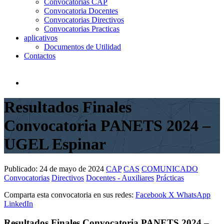
Convocatorias CAP
Convocatoria Docentes
Convocatorias Directivos
Convocatorias Practicas
aplicativos
Documentos de Utilidad
Contactos
Resultados Finales
Convocatoria PANETS 2024 –
UGEL Espinar
Publicado:
24 de mayo de 2024
CAP
CAS
COMUNICADO
Convocatorias
Directivos
Docentes - Auxiliares
Prácticas
Comparta esta convocatoria en sus redes:
Facebook
X
WhatsApp
LinkedIn
Resultados Finales Convocatoria PANETS 2024 –