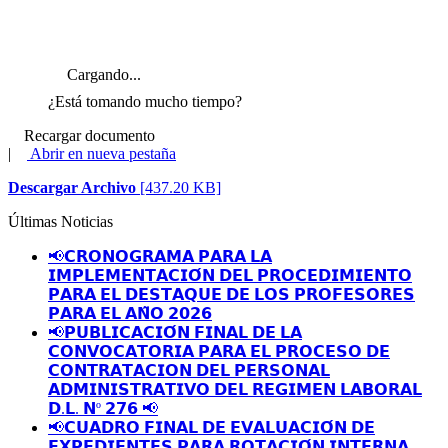
Cargando...
¿Está tomando mucho tiempo?
Recargar documento
|
Abrir en nueva pestaña
Descargar Archivo
[437.20 KB]
Últimas Noticias
📢𝗖𝗥𝗢𝗡𝗢𝗚𝗥𝗔𝗠𝗔 𝗣𝗔𝗥𝗔 𝗟𝗔
𝗜𝗠𝗣𝗟𝗘𝗠𝗘𝗡𝗧𝗔𝗖𝗜𝗢́𝗡 𝗗𝗘𝗟 𝗣𝗥𝗢𝗖𝗘𝗗𝗜𝗠𝗜𝗘𝗡𝗧𝗢
𝗣𝗔𝗥𝗔 𝗘𝗟 𝗗𝗘𝗦𝗧𝗔𝗤𝗨𝗘 𝗗𝗘 𝗟𝗢𝗦 𝗣𝗥𝗢𝗙𝗘𝗦𝗢𝗥𝗘𝗦
𝗣𝗔𝗥𝗔 𝗘𝗟 𝗔𝗡̃𝗢 𝟮𝟬𝟮𝟲
📢𝗣𝗨𝗕𝗟𝗜𝗖𝗔𝗖𝗜𝗢́𝗡 𝗙𝗜𝗡𝗔𝗟 𝗗𝗘 𝗟𝗔
𝗖𝗢𝗡𝗩𝗢𝗖𝗔𝗧𝗢𝗥𝗜𝗔 𝗣𝗔𝗥𝗔 𝗘𝗟 𝗣𝗥𝗢𝗖𝗘𝗦𝗢 𝗗𝗘
𝗖𝗢𝗡𝗧𝗥𝗔𝗧𝗔𝗖𝗜𝗢𝗡 𝗗𝗘𝗟 𝗣𝗘𝗥𝗦𝗢𝗡𝗔𝗟
𝗔𝗗𝗠𝗜𝗡𝗜𝗦𝗧𝗥𝗔𝗧𝗜𝗩𝗢 𝗗𝗘𝗟 𝗥𝗘𝗚𝗜𝗠𝗘𝗡 𝗟𝗔𝗕𝗢𝗥𝗔𝗟
𝗗.𝗟. 𝗡º 𝟮𝟳𝟲 📢
📢𝗖𝗨𝗔𝗗𝗥𝗢 𝗙𝗜𝗡𝗔𝗟 𝗗𝗘 𝗘𝗩𝗔𝗟𝗨𝗔𝗖𝗜𝗢́𝗡 𝗗𝗘
𝗘𝗫𝗣𝗘𝗗𝗜𝗘𝗡𝗧𝗘𝗦 𝗣𝗔𝗥𝗔 𝗥𝗢𝗧𝗔𝗖𝗜𝗢́𝗡 𝗜𝗡𝗧𝗘𝗥𝗡𝗔