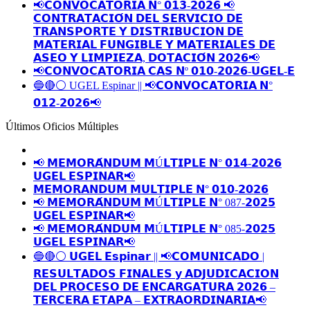
📢𝗖𝗢𝗡𝗩𝗢𝗖𝗔𝗧𝗢𝗥𝗜𝗔 𝗡° 𝟬𝟭𝟯-𝟮𝟬𝟮𝟲 📢
𝗖𝗢𝗡𝗧𝗥𝗔𝗧𝗔𝗖𝗜𝗢́𝗡 𝗗𝗘𝗟 𝗦𝗘𝗥𝗩𝗜𝗖𝗜𝗢 𝗗𝗘
𝗧𝗥𝗔𝗡𝗦𝗣𝗢𝗥𝗧𝗘 𝗬 𝗗𝗜𝗦𝗧𝗥𝗜𝗕𝗨𝗖𝗜𝗢𝗡 𝗗𝗘
𝗠𝗔𝗧𝗘𝗥𝗜𝗔𝗟 𝗙𝗨𝗡𝗚𝗜𝗕𝗟𝗘 𝗬 𝗠𝗔𝗧𝗘𝗥𝗜𝗔𝗟𝗘𝗦 𝗗𝗘
𝗔𝗦𝗘𝗢 𝗬 𝗟𝗜𝗠𝗣𝗜𝗘𝗭𝗔, 𝗗𝗢𝗧𝗔𝗖𝗜𝗢́𝗡 𝟮𝟬𝟮𝟲📢
📢𝗖𝗢𝗡𝗩𝗢𝗖𝗔𝗧𝗢𝗥𝗜𝗔 𝗖𝗔𝗦 𝗡º 𝟬𝟭𝟬-𝟮𝟬𝟮𝟲-𝗨𝗚𝗘𝗟-𝗘
🔵🔴⚪️ UGEL Espinar || 📢𝗖𝗢𝗡𝗩𝗢𝗖𝗔𝗧𝗢𝗥𝗜𝗔 𝗡°
𝟬𝟭𝟮-𝟮𝟬𝟮𝟲📢
Últimos Oficios Múltiples
📢 𝗠𝗘𝗠𝗢𝗥𝗔́𝗡𝗗𝗨𝗠 𝗠Ú𝗟𝗧𝗜𝗣𝗟𝗘 𝗡° 𝟬𝟭𝟰-𝟮𝟬𝟮𝟲
𝗨𝗚𝗘𝗟 𝗘𝗦𝗣𝗜𝗡𝗔𝗥📢
𝗠𝗘𝗠𝗢𝗥𝗔𝗡𝗗𝗨𝗠 𝗠𝗨𝗟𝗧𝗜𝗣𝗟𝗘 𝗡° 𝟬𝟭𝟬-𝟮𝟬𝟮𝟲
📢 𝗠𝗘𝗠𝗢𝗥𝗔́𝗡𝗗𝗨𝗠 𝗠Ú𝗟𝗧𝗜𝗣𝗟𝗘 𝗡° 087-𝟮𝟬𝟮𝟱
𝗨𝗚𝗘𝗟 𝗘𝗦𝗣𝗜𝗡𝗔𝗥📢
📢 𝗠𝗘𝗠𝗢𝗥𝗔́𝗡𝗗𝗨𝗠 𝗠Ú𝗟𝗧𝗜𝗣𝗟𝗘 𝗡° 085-𝟮𝟬𝟮𝟱
𝗨𝗚𝗘𝗟 𝗘𝗦𝗣𝗜𝗡𝗔𝗥📢
🔵🔴⚪️ 𝗨𝗚𝗘𝗟 𝗘𝘀𝗽𝗶𝗻𝗮𝗿 || 📢𝗖𝗢𝗠𝗨𝗡𝗜𝗖𝗔𝗗𝗢 |
𝗥𝗘𝗦𝗨𝗟𝗧𝗔𝗗𝗢𝗦 𝗙𝗜𝗡𝗔𝗟𝗘𝗦 𝘆 𝗔𝗗𝗝𝗨𝗗𝗜𝗖𝗔𝗖𝗜𝗢𝗡
𝗗𝗘𝗟 𝗣𝗥𝗢𝗖𝗘𝗦𝗢 𝗗𝗘 𝗘𝗡𝗖𝗔𝗥𝗚𝗔𝗧𝗨𝗥𝗔 𝟮𝟬𝟮𝟲 –
𝗧𝗘𝗥𝗖𝗘𝗥𝗔 𝗘𝗧𝗔𝗣𝗔 – 𝗘𝗫𝗧𝗥𝗔𝗢𝗥𝗗𝗜𝗡𝗔𝗥𝗜𝗔📢