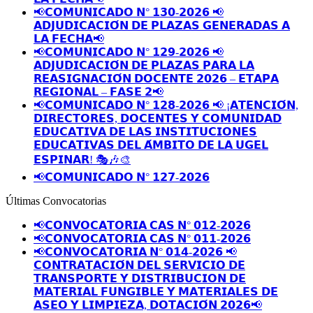
📢𝗖𝗢𝗠𝗨𝗡𝗜𝗖𝗔𝗗𝗢 𝗡° 𝟭𝟯𝟬-𝟮𝟬𝟮𝟲 📢
𝗔𝗗𝗝𝗨𝗗𝗜𝗖𝗔𝗖𝗜𝗢́𝗡 𝗗𝗘 𝗣𝗟𝗔𝗭𝗔𝗦 𝗚𝗘𝗡𝗘𝗥𝗔𝗗𝗔𝗦 𝗔
𝗟𝗔 𝗙𝗘𝗖𝗛𝗔📢
📢𝗖𝗢𝗠𝗨𝗡𝗜𝗖𝗔𝗗𝗢 𝗡° 𝟭𝟮𝟵-𝟮𝟬𝟮𝟲 📢
𝗔𝗗𝗝𝗨𝗗𝗜𝗖𝗔𝗖𝗜𝗢́𝗡 𝗗𝗘 𝗣𝗟𝗔𝗭𝗔𝗦 𝗣𝗔𝗥𝗔 𝗟𝗔
𝗥𝗘𝗔𝗦𝗜𝗚𝗡𝗔𝗖𝗜𝗢́𝗡 𝗗𝗢𝗖𝗘𝗡𝗧𝗘 𝟮𝟬𝟮𝟲 – 𝗘𝗧𝗔𝗣𝗔
𝗥𝗘𝗚𝗜𝗢𝗡𝗔𝗟 – 𝗙𝗔𝗦𝗘 𝟮📢
📢𝗖𝗢𝗠𝗨𝗡𝗜𝗖𝗔𝗗𝗢 𝗡° 𝟭𝟮𝟴-𝟮𝟬𝟮𝟲 📢 ¡𝗔𝗧𝗘𝗡𝗖𝗜𝗢́𝗡,
𝗗𝗜𝗥𝗘𝗖𝗧𝗢𝗥𝗘𝗦, 𝗗𝗢𝗖𝗘𝗡𝗧𝗘𝗦 𝗬 𝗖𝗢𝗠𝗨𝗡𝗜𝗗𝗔𝗗
𝗘𝗗𝗨𝗖𝗔𝗧𝗜𝗩𝗔 𝗗𝗘 𝗟𝗔𝗦 𝗜𝗡𝗦𝗧𝗜𝗧𝗨𝗖𝗜𝗢𝗡𝗘𝗦
𝗘𝗗𝗨𝗖𝗔𝗧𝗜𝗩𝗔𝗦 𝗗𝗘𝗟 𝗔́𝗠𝗕𝗜𝗧𝗢 𝗗𝗘 𝗟𝗔 𝗨𝗚𝗘𝗟
𝗘𝗦𝗣𝗜𝗡𝗔𝗥! 🎭🎶🎨
📢𝗖𝗢𝗠𝗨𝗡𝗜𝗖𝗔𝗗𝗢 𝗡° 𝟭𝟮𝟳-𝟮𝟬𝟮𝟲
Últimas Convocatorias
📢𝗖𝗢𝗡𝗩𝗢𝗖𝗔𝗧𝗢𝗥𝗜𝗔 𝗖𝗔𝗦 𝗡° 𝟬𝟭𝟮-𝟮𝟬𝟮𝟲
📢𝗖𝗢𝗡𝗩𝗢𝗖𝗔𝗧𝗢𝗥𝗜𝗔 𝗖𝗔𝗦 𝗡° 𝟬𝟭𝟭-𝟮𝟬𝟮𝟲
📢𝗖𝗢𝗡𝗩𝗢𝗖𝗔𝗧𝗢𝗥𝗜𝗔 𝗡° 𝟬𝟭𝟰-𝟮𝟬𝟮𝟲 📢
𝗖𝗢𝗡𝗧𝗥𝗔𝗧𝗔𝗖𝗜𝗢́𝗡 𝗗𝗘𝗟 𝗦𝗘𝗥𝗩𝗜𝗖𝗜𝗢 𝗗𝗘
𝗧𝗥𝗔𝗡𝗦𝗣𝗢𝗥𝗧𝗘 𝗬 𝗗𝗜𝗦𝗧𝗥𝗜𝗕𝗨𝗖𝗜𝗢𝗡 𝗗𝗘
𝗠𝗔𝗧𝗘𝗥𝗜𝗔𝗟 𝗙𝗨𝗡𝗚𝗜𝗕𝗟𝗘 𝗬 𝗠𝗔𝗧𝗘𝗥𝗜𝗔𝗟𝗘𝗦 𝗗𝗘
𝗔𝗦𝗘𝗢 𝗬 𝗟𝗜𝗠𝗣𝗜𝗘𝗭𝗔, 𝗗𝗢𝗧𝗔𝗖𝗜𝗢́𝗡 𝟮𝟬𝟮𝟲📢