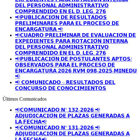
𝗗𝗘𝗟 𝗣𝗘𝗥𝗦𝗢𝗡𝗔𝗟 𝗔𝗗𝗠𝗜𝗡𝗜𝗦𝗧𝗥𝗔𝗧𝗜𝗩𝗢
𝗖𝗢𝗠𝗣𝗥𝗘𝗡𝗗𝗜𝗗𝗢 𝗘𝗡 𝗘𝗟 𝗗. 𝗟𝗘𝗚. 𝟮𝟳𝟲
📢𝗣𝗨𝗕𝗟𝗜𝗖𝗔𝗖𝗜𝗢́𝗡 𝗗𝗘 𝗥𝗘𝗦𝗨𝗟𝗧𝗔𝗗𝗢𝗦
𝗣𝗥𝗘𝗟𝗜𝗠𝗜𝗡𝗔𝗥𝗘𝗦 𝗣𝗔𝗥𝗔 𝗘𝗟 𝗣𝗥𝗢𝗖𝗘𝗦𝗢 𝗗𝗘
𝗘𝗡𝗖𝗔𝗥𝗚𝗔𝗧𝗨𝗥𝗔 📢
📢𝗖𝗨𝗔𝗗𝗥𝗢 𝗣𝗥𝗘𝗟𝗜𝗠𝗜𝗡𝗔𝗥 𝗗𝗘 𝗘𝗩𝗔𝗟𝗨𝗔𝗖𝗜𝗢́𝗡 𝗗𝗘
𝗘𝗫𝗣𝗘𝗗𝗜𝗘𝗡𝗧𝗘𝗦 𝗣𝗔𝗥𝗔 𝗥𝗢𝗧𝗔𝗖𝗜𝗢́𝗡 𝗜𝗡𝗧𝗘𝗥𝗡𝗔
𝗗𝗘𝗟 𝗣𝗘𝗥𝗦𝗢𝗡𝗔𝗟 𝗔𝗗𝗠𝗜𝗡𝗜𝗦𝗧𝗥𝗔𝗧𝗜𝗩𝗢
𝗖𝗢𝗠𝗣𝗥𝗘𝗡𝗗𝗜𝗗𝗢 𝗘𝗡 𝗘𝗟 𝗗. 𝗟𝗘𝗚. 𝟮𝟳𝟲
📢𝗣𝗨𝗕𝗟𝗜𝗖𝗔𝗖𝗜𝗢́𝗡 𝗗𝗘 𝗣𝗢𝗦𝗧𝗨𝗟𝗔𝗡𝗧𝗘𝗦 𝗔𝗣𝗧𝗢𝗦/
𝗢𝗕𝗦𝗘𝗥𝗩𝗔𝗗𝗢𝗦 𝗣𝗔𝗥𝗔 𝗘𝗟 𝗣𝗥𝗢𝗖𝗘𝗦𝗢 𝗗𝗘
𝗘𝗡𝗖𝗔𝗥𝗚𝗔𝗧𝗨𝗥𝗔 𝟮𝟬𝟮𝟲 𝗥𝗩𝗠 𝟬𝟵𝟴-𝟮𝟬𝟮𝟱-𝗠𝗜𝗡𝗘𝗗𝗨
📢
📢 𝗖𝗢𝗠𝗨𝗡𝗜𝗖𝗔𝗗𝗢 – 𝗥𝗘𝗦𝗨𝗟𝗧𝗔𝗗𝗢𝗦 𝗗𝗘𝗟
𝗖𝗢𝗡𝗖𝗨𝗥𝗦𝗢 𝗗𝗘 𝗖𝗢𝗡𝗢𝗖𝗜𝗠𝗜𝗘𝗡𝗧𝗢𝗦
Últimos Comunicados
📢𝗖𝗢𝗠𝗨𝗡𝗜𝗖𝗔𝗗𝗢 𝗡° 𝟭𝟯𝟮-𝟮𝟬𝟮𝟲 📢
𝗔𝗗𝗝𝗨𝗗𝗜𝗖𝗔𝗖𝗜𝗢́𝗡 𝗗𝗘 𝗣𝗟𝗔𝗭𝗔𝗦 𝗚𝗘𝗡𝗘𝗥𝗔𝗗𝗔𝗦 𝗔
𝗟𝗔 𝗙𝗘𝗖𝗛𝗔📢
📢𝗖𝗢𝗠𝗨𝗡𝗜𝗖𝗔𝗗𝗢 𝗡° 𝟭𝟯𝟭-𝟮𝟬𝟮𝟲 📢
𝗔𝗗𝗝𝗨𝗗𝗜𝗖𝗔𝗖𝗜𝗢́𝗡 𝗗𝗘 𝗣𝗟𝗔𝗭𝗔𝗦 𝗚𝗘𝗡𝗘𝗥𝗔𝗗𝗔𝗦 𝗔
𝗟𝗔 𝗙𝗘𝗖𝗛𝗔📢