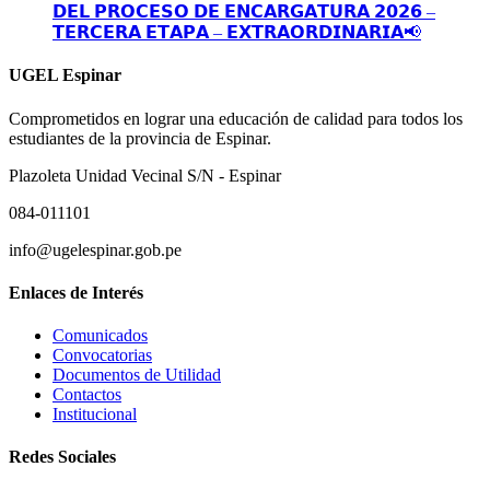
𝗗𝗘𝗟 𝗣𝗥𝗢𝗖𝗘𝗦𝗢 𝗗𝗘 𝗘𝗡𝗖𝗔𝗥𝗚𝗔𝗧𝗨𝗥𝗔 𝟮𝟬𝟮𝟲 –
𝗧𝗘𝗥𝗖𝗘𝗥𝗔 𝗘𝗧𝗔𝗣𝗔 – 𝗘𝗫𝗧𝗥𝗔𝗢𝗥𝗗𝗜𝗡𝗔𝗥𝗜𝗔📢
UGEL Espinar
Comprometidos en lograr una educación de calidad para todos los
estudiantes de la provincia de Espinar.
Plazoleta Unidad Vecinal S/N - Espinar
084-011101
info@ugelespinar.gob.pe
Enlaces de Interés
Comunicados
Convocatorias
Documentos de Utilidad
Contactos
Institucional
Redes Sociales