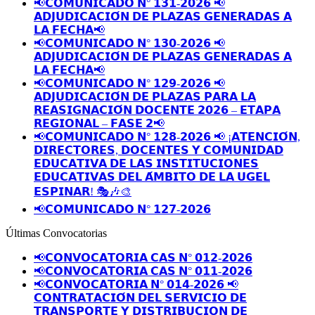
📢𝗖𝗢𝗠𝗨𝗡𝗜𝗖𝗔𝗗𝗢 𝗡° 𝟭𝟯𝟭-𝟮𝟬𝟮𝟲 📢
𝗔𝗗𝗝𝗨𝗗𝗜𝗖𝗔𝗖𝗜𝗢́𝗡 𝗗𝗘 𝗣𝗟𝗔𝗭𝗔𝗦 𝗚𝗘𝗡𝗘𝗥𝗔𝗗𝗔𝗦 𝗔
𝗟𝗔 𝗙𝗘𝗖𝗛𝗔📢
📢𝗖𝗢𝗠𝗨𝗡𝗜𝗖𝗔𝗗𝗢 𝗡° 𝟭𝟯𝟬-𝟮𝟬𝟮𝟲 📢
𝗔𝗗𝗝𝗨𝗗𝗜𝗖𝗔𝗖𝗜𝗢́𝗡 𝗗𝗘 𝗣𝗟𝗔𝗭𝗔𝗦 𝗚𝗘𝗡𝗘𝗥𝗔𝗗𝗔𝗦 𝗔
𝗟𝗔 𝗙𝗘𝗖𝗛𝗔📢
📢𝗖𝗢𝗠𝗨𝗡𝗜𝗖𝗔𝗗𝗢 𝗡° 𝟭𝟮𝟵-𝟮𝟬𝟮𝟲 📢
𝗔𝗗𝗝𝗨𝗗𝗜𝗖𝗔𝗖𝗜𝗢́𝗡 𝗗𝗘 𝗣𝗟𝗔𝗭𝗔𝗦 𝗣𝗔𝗥𝗔 𝗟𝗔
𝗥𝗘𝗔𝗦𝗜𝗚𝗡𝗔𝗖𝗜𝗢́𝗡 𝗗𝗢𝗖𝗘𝗡𝗧𝗘 𝟮𝟬𝟮𝟲 – 𝗘𝗧𝗔𝗣𝗔
𝗥𝗘𝗚𝗜𝗢𝗡𝗔𝗟 – 𝗙𝗔𝗦𝗘 𝟮📢
📢𝗖𝗢𝗠𝗨𝗡𝗜𝗖𝗔𝗗𝗢 𝗡° 𝟭𝟮𝟴-𝟮𝟬𝟮𝟲 📢 ¡𝗔𝗧𝗘𝗡𝗖𝗜𝗢́𝗡,
𝗗𝗜𝗥𝗘𝗖𝗧𝗢𝗥𝗘𝗦, 𝗗𝗢𝗖𝗘𝗡𝗧𝗘𝗦 𝗬 𝗖𝗢𝗠𝗨𝗡𝗜𝗗𝗔𝗗
𝗘𝗗𝗨𝗖𝗔𝗧𝗜𝗩𝗔 𝗗𝗘 𝗟𝗔𝗦 𝗜𝗡𝗦𝗧𝗜𝗧𝗨𝗖𝗜𝗢𝗡𝗘𝗦
𝗘𝗗𝗨𝗖𝗔𝗧𝗜𝗩𝗔𝗦 𝗗𝗘𝗟 𝗔́𝗠𝗕𝗜𝗧𝗢 𝗗𝗘 𝗟𝗔 𝗨𝗚𝗘𝗟
𝗘𝗦𝗣𝗜𝗡𝗔𝗥! 🎭🎶🎨
📢𝗖𝗢𝗠𝗨𝗡𝗜𝗖𝗔𝗗𝗢 𝗡° 𝟭𝟮𝟳-𝟮𝟬𝟮𝟲
Últimas Convocatorias
📢𝗖𝗢𝗡𝗩𝗢𝗖𝗔𝗧𝗢𝗥𝗜𝗔 𝗖𝗔𝗦 𝗡° 𝟬𝟭𝟮-𝟮𝟬𝟮𝟲
📢𝗖𝗢𝗡𝗩𝗢𝗖𝗔𝗧𝗢𝗥𝗜𝗔 𝗖𝗔𝗦 𝗡° 𝟬𝟭𝟭-𝟮𝟬𝟮𝟲
📢𝗖𝗢𝗡𝗩𝗢𝗖𝗔𝗧𝗢𝗥𝗜𝗔 𝗡° 𝟬𝟭𝟰-𝟮𝟬𝟮𝟲 📢
𝗖𝗢𝗡𝗧𝗥𝗔𝗧𝗔𝗖𝗜𝗢́𝗡 𝗗𝗘𝗟 𝗦𝗘𝗥𝗩𝗜𝗖𝗜𝗢 𝗗𝗘
𝗧𝗥𝗔𝗡𝗦𝗣𝗢𝗥𝗧𝗘 𝗬 𝗗𝗜𝗦𝗧𝗥𝗜𝗕𝗨𝗖𝗜𝗢𝗡 𝗗𝗘