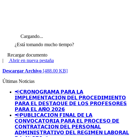
Cargando...
¿Está tomando mucho tiempo?
Recargar documento
|
Abrir en nueva pestaña
Descargar Archivo
[488.00 KB]
Últimas Noticias
📢𝗖𝗥𝗢𝗡𝗢𝗚𝗥𝗔𝗠𝗔 𝗣𝗔𝗥𝗔 𝗟𝗔
𝗜𝗠𝗣𝗟𝗘𝗠𝗘𝗡𝗧𝗔𝗖𝗜𝗢́𝗡 𝗗𝗘𝗟 𝗣𝗥𝗢𝗖𝗘𝗗𝗜𝗠𝗜𝗘𝗡𝗧𝗢
𝗣𝗔𝗥𝗔 𝗘𝗟 𝗗𝗘𝗦𝗧𝗔𝗤𝗨𝗘 𝗗𝗘 𝗟𝗢𝗦 𝗣𝗥𝗢𝗙𝗘𝗦𝗢𝗥𝗘𝗦
𝗣𝗔𝗥𝗔 𝗘𝗟 𝗔𝗡̃𝗢 𝟮𝟬𝟮𝟲
📢𝗣𝗨𝗕𝗟𝗜𝗖𝗔𝗖𝗜𝗢́𝗡 𝗙𝗜𝗡𝗔𝗟 𝗗𝗘 𝗟𝗔
𝗖𝗢𝗡𝗩𝗢𝗖𝗔𝗧𝗢𝗥𝗜𝗔 𝗣𝗔𝗥𝗔 𝗘𝗟 𝗣𝗥𝗢𝗖𝗘𝗦𝗢 𝗗𝗘
𝗖𝗢𝗡𝗧𝗥𝗔𝗧𝗔𝗖𝗜𝗢𝗡 𝗗𝗘𝗟 𝗣𝗘𝗥𝗦𝗢𝗡𝗔𝗟
𝗔𝗗𝗠𝗜𝗡𝗜𝗦𝗧𝗥𝗔𝗧𝗜𝗩𝗢 𝗗𝗘𝗟 𝗥𝗘𝗚𝗜𝗠𝗘𝗡 𝗟𝗔𝗕𝗢𝗥𝗔𝗟