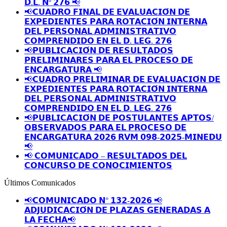
𝗗.𝗟. 𝗡º 𝟮𝟳𝟲 📢
📢𝗖𝗨𝗔𝗗𝗥𝗢 𝗙𝗜𝗡𝗔𝗟 𝗗𝗘 𝗘𝗩𝗔𝗟𝗨𝗔𝗖𝗜𝗢́𝗡 𝗗𝗘
𝗘𝗫𝗣𝗘𝗗𝗜𝗘𝗡𝗧𝗘𝗦 𝗣𝗔𝗥𝗔 𝗥𝗢𝗧𝗔𝗖𝗜𝗢́𝗡 𝗜𝗡𝗧𝗘𝗥𝗡𝗔
𝗗𝗘𝗟 𝗣𝗘𝗥𝗦𝗢𝗡𝗔𝗟 𝗔𝗗𝗠𝗜𝗡𝗜𝗦𝗧𝗥𝗔𝗧𝗜𝗩𝗢
𝗖𝗢𝗠𝗣𝗥𝗘𝗡𝗗𝗜𝗗𝗢 𝗘𝗡 𝗘𝗟 𝗗. 𝗟𝗘𝗚. 𝟮𝟳𝟲
📢𝗣𝗨𝗕𝗟𝗜𝗖𝗔𝗖𝗜𝗢́𝗡 𝗗𝗘 𝗥𝗘𝗦𝗨𝗟𝗧𝗔𝗗𝗢𝗦
𝗣𝗥𝗘𝗟𝗜𝗠𝗜𝗡𝗔𝗥𝗘𝗦 𝗣𝗔𝗥𝗔 𝗘𝗟 𝗣𝗥𝗢𝗖𝗘𝗦𝗢 𝗗𝗘
𝗘𝗡𝗖𝗔𝗥𝗚𝗔𝗧𝗨𝗥𝗔 📢
📢𝗖𝗨𝗔𝗗𝗥𝗢 𝗣𝗥𝗘𝗟𝗜𝗠𝗜𝗡𝗔𝗥 𝗗𝗘 𝗘𝗩𝗔𝗟𝗨𝗔𝗖𝗜𝗢́𝗡 𝗗𝗘
𝗘𝗫𝗣𝗘𝗗𝗜𝗘𝗡𝗧𝗘𝗦 𝗣𝗔𝗥𝗔 𝗥𝗢𝗧𝗔𝗖𝗜𝗢́𝗡 𝗜𝗡𝗧𝗘𝗥𝗡𝗔
𝗗𝗘𝗟 𝗣𝗘𝗥𝗦𝗢𝗡𝗔𝗟 𝗔𝗗𝗠𝗜𝗡𝗜𝗦𝗧𝗥𝗔𝗧𝗜𝗩𝗢
𝗖𝗢𝗠𝗣𝗥𝗘𝗡𝗗𝗜𝗗𝗢 𝗘𝗡 𝗘𝗟 𝗗. 𝗟𝗘𝗚. 𝟮𝟳𝟲
📢𝗣𝗨𝗕𝗟𝗜𝗖𝗔𝗖𝗜𝗢́𝗡 𝗗𝗘 𝗣𝗢𝗦𝗧𝗨𝗟𝗔𝗡𝗧𝗘𝗦 𝗔𝗣𝗧𝗢𝗦/
𝗢𝗕𝗦𝗘𝗥𝗩𝗔𝗗𝗢𝗦 𝗣𝗔𝗥𝗔 𝗘𝗟 𝗣𝗥𝗢𝗖𝗘𝗦𝗢 𝗗𝗘
𝗘𝗡𝗖𝗔𝗥𝗚𝗔𝗧𝗨𝗥𝗔 𝟮𝟬𝟮𝟲 𝗥𝗩𝗠 𝟬𝟵𝟴-𝟮𝟬𝟮𝟱-𝗠𝗜𝗡𝗘𝗗𝗨
📢
📢 𝗖𝗢𝗠𝗨𝗡𝗜𝗖𝗔𝗗𝗢 – 𝗥𝗘𝗦𝗨𝗟𝗧𝗔𝗗𝗢𝗦 𝗗𝗘𝗟
𝗖𝗢𝗡𝗖𝗨𝗥𝗦𝗢 𝗗𝗘 𝗖𝗢𝗡𝗢𝗖𝗜𝗠𝗜𝗘𝗡𝗧𝗢𝗦
Últimos Comunicados
📢𝗖𝗢𝗠𝗨𝗡𝗜𝗖𝗔𝗗𝗢 𝗡° 𝟭𝟯𝟮-𝟮𝟬𝟮𝟲 📢
𝗔𝗗𝗝𝗨𝗗𝗜𝗖𝗔𝗖𝗜𝗢́𝗡 𝗗𝗘 𝗣𝗟𝗔𝗭𝗔𝗦 𝗚𝗘𝗡𝗘𝗥𝗔𝗗𝗔𝗦 𝗔
𝗟𝗔 𝗙𝗘𝗖𝗛𝗔📢