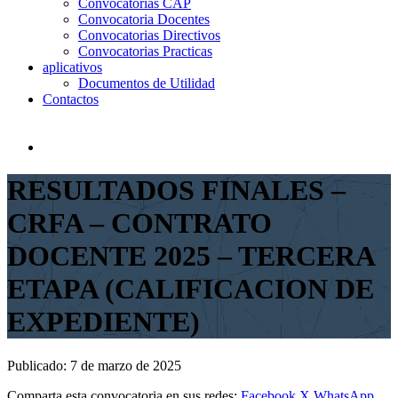
Convocatorias CAP
Convocatoria Docentes
Convocatorias Directivos
Convocatorias Practicas
aplicativos
Documentos de Utilidad
Contactos
RESULTADOS FINALES –
CRFA – CONTRATO
DOCENTE 2025 – TERCERA
ETAPA (CALIFICACION DE
EXPEDIENTE)
Publicado:
7 de marzo de 2025
Comparta esta convocatoria en sus redes:
Facebook
X
WhatsApp