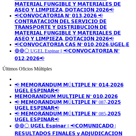
𝗠𝗔𝗧𝗘𝗥𝗜𝗔𝗟 𝗙𝗨𝗡𝗚𝗜𝗕𝗟𝗘 𝗬 𝗠𝗔𝗧𝗘𝗥𝗜𝗔𝗟𝗘𝗦 𝗗𝗘
𝗔𝗦𝗘𝗢 𝗬 𝗟𝗜𝗠𝗣𝗜𝗘𝗭𝗔, 𝗗𝗢𝗧𝗔𝗖𝗜𝗢́𝗡 𝟮𝟬𝟮𝟲📢
📢𝗖𝗢𝗡𝗩𝗢𝗖𝗔𝗧𝗢𝗥𝗜𝗔 𝗡° 𝟬𝟭𝟯-𝟮𝟬𝟮𝟲 📢
𝗖𝗢𝗡𝗧𝗥𝗔𝗧𝗔𝗖𝗜𝗢́𝗡 𝗗𝗘𝗟 𝗦𝗘𝗥𝗩𝗜𝗖𝗜𝗢 𝗗𝗘
𝗧𝗥𝗔𝗡𝗦𝗣𝗢𝗥𝗧𝗘 𝗬 𝗗𝗜𝗦𝗧𝗥𝗜𝗕𝗨𝗖𝗜𝗢𝗡 𝗗𝗘
𝗠𝗔𝗧𝗘𝗥𝗜𝗔𝗟 𝗙𝗨𝗡𝗚𝗜𝗕𝗟𝗘 𝗬 𝗠𝗔𝗧𝗘𝗥𝗜𝗔𝗟𝗘𝗦 𝗗𝗘
𝗔𝗦𝗘𝗢 𝗬 𝗟𝗜𝗠𝗣𝗜𝗘𝗭𝗔, 𝗗𝗢𝗧𝗔𝗖𝗜𝗢́𝗡 𝟮𝟬𝟮𝟲📢
📢𝗖𝗢𝗡𝗩𝗢𝗖𝗔𝗧𝗢𝗥𝗜𝗔 𝗖𝗔𝗦 𝗡º 𝟬𝟭𝟬-𝟮𝟬𝟮𝟲-𝗨𝗚𝗘𝗟-𝗘
🔵🔴⚪️ UGEL Espinar || 📢𝗖𝗢𝗡𝗩𝗢𝗖𝗔𝗧𝗢𝗥𝗜𝗔 𝗡°
𝟬𝟭𝟮-𝟮𝟬𝟮𝟲📢
Últimos Oficios Múltiples
📢 𝗠𝗘𝗠𝗢𝗥𝗔́𝗡𝗗𝗨𝗠 𝗠Ú𝗟𝗧𝗜𝗣𝗟𝗘 𝗡° 𝟬𝟭𝟰-𝟮𝟬𝟮𝟲
𝗨𝗚𝗘𝗟 𝗘𝗦𝗣𝗜𝗡𝗔𝗥📢
𝗠𝗘𝗠𝗢𝗥𝗔𝗡𝗗𝗨𝗠 𝗠𝗨𝗟𝗧𝗜𝗣𝗟𝗘 𝗡° 𝟬𝟭𝟬-𝟮𝟬𝟮𝟲
📢 𝗠𝗘𝗠𝗢𝗥𝗔́𝗡𝗗𝗨𝗠 𝗠Ú𝗟𝗧𝗜𝗣𝗟𝗘 𝗡° 087-𝟮𝟬𝟮𝟱
𝗨𝗚𝗘𝗟 𝗘𝗦𝗣𝗜𝗡𝗔𝗥📢
📢 𝗠𝗘𝗠𝗢𝗥𝗔́𝗡𝗗𝗨𝗠 𝗠Ú𝗟𝗧𝗜𝗣𝗟𝗘 𝗡° 085-𝟮𝟬𝟮𝟱
𝗨𝗚𝗘𝗟 𝗘𝗦𝗣𝗜𝗡𝗔𝗥📢
🔵🔴⚪️ 𝗨𝗚𝗘𝗟 𝗘𝘀𝗽𝗶𝗻𝗮𝗿 || 📢𝗖𝗢𝗠𝗨𝗡𝗜𝗖𝗔𝗗𝗢 |
𝗥𝗘𝗦𝗨𝗟𝗧𝗔𝗗𝗢𝗦 𝗙𝗜𝗡𝗔𝗟𝗘𝗦 𝘆 𝗔𝗗𝗝𝗨𝗗𝗜𝗖𝗔𝗖𝗜𝗢𝗡