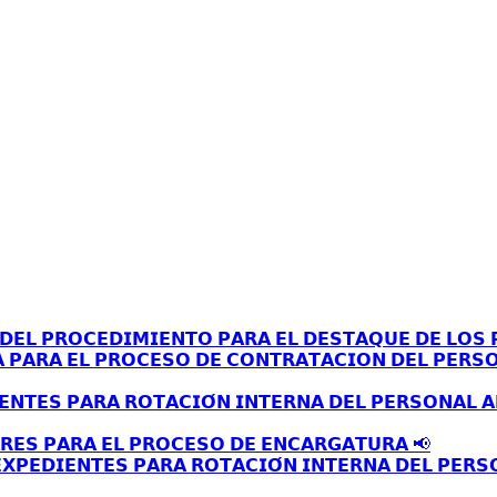
𝗘𝗟 𝗣𝗥𝗢𝗖𝗘𝗗𝗜𝗠𝗜𝗘𝗡𝗧𝗢 𝗣𝗔𝗥𝗔 𝗘𝗟 𝗗𝗘𝗦𝗧𝗔𝗤𝗨𝗘 𝗗𝗘 𝗟𝗢𝗦 𝗣
𝗔 𝗣𝗔𝗥𝗔 𝗘𝗟 𝗣𝗥𝗢𝗖𝗘𝗦𝗢 𝗗𝗘 𝗖𝗢𝗡𝗧𝗥𝗔𝗧𝗔𝗖𝗜𝗢𝗡 𝗗𝗘𝗟 𝗣𝗘𝗥𝗦
𝗘𝗡𝗧𝗘𝗦 𝗣𝗔𝗥𝗔 𝗥𝗢𝗧𝗔𝗖𝗜𝗢́𝗡 𝗜𝗡𝗧𝗘𝗥𝗡𝗔 𝗗𝗘𝗟 𝗣𝗘𝗥𝗦𝗢𝗡𝗔𝗟 
𝗥𝗘𝗦 𝗣𝗔𝗥𝗔 𝗘𝗟 𝗣𝗥𝗢𝗖𝗘𝗦𝗢 𝗗𝗘 𝗘𝗡𝗖𝗔𝗥𝗚𝗔𝗧𝗨𝗥𝗔 📢
𝗫𝗣𝗘𝗗𝗜𝗘𝗡𝗧𝗘𝗦 𝗣𝗔𝗥𝗔 𝗥𝗢𝗧𝗔𝗖𝗜𝗢́𝗡 𝗜𝗡𝗧𝗘𝗥𝗡𝗔 𝗗𝗘𝗟 𝗣𝗘𝗥𝗦