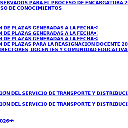
𝗦𝗘𝗥𝗩𝗔𝗗𝗢𝗦 𝗣𝗔𝗥𝗔 𝗘𝗟 𝗣𝗥𝗢𝗖𝗘𝗦𝗢 𝗗𝗘 𝗘𝗡𝗖𝗔𝗥𝗚𝗔𝗧𝗨𝗥𝗔 𝟮
𝗦𝗢 𝗗𝗘 𝗖𝗢𝗡𝗢𝗖𝗜𝗠𝗜𝗘𝗡𝗧𝗢𝗦
𝗡 𝗗𝗘 𝗣𝗟𝗔𝗭𝗔𝗦 𝗚𝗘𝗡𝗘𝗥𝗔𝗗𝗔𝗦 𝗔 𝗟𝗔 𝗙𝗘𝗖𝗛𝗔📢
𝗡 𝗗𝗘 𝗣𝗟𝗔𝗭𝗔𝗦 𝗚𝗘𝗡𝗘𝗥𝗔𝗗𝗔𝗦 𝗔 𝗟𝗔 𝗙𝗘𝗖𝗛𝗔📢
𝗡 𝗗𝗘 𝗣𝗟𝗔𝗭𝗔𝗦 𝗚𝗘𝗡𝗘𝗥𝗔𝗗𝗔𝗦 𝗔 𝗟𝗔 𝗙𝗘𝗖𝗛𝗔📢
 𝗗𝗘 𝗣𝗟𝗔𝗭𝗔𝗦 𝗣𝗔𝗥𝗔 𝗟𝗔 𝗥𝗘𝗔𝗦𝗜𝗚𝗡𝗔𝗖𝗜𝗢́𝗡 𝗗𝗢𝗖𝗘𝗡𝗧𝗘 𝟮𝟬
𝗥𝗘𝗖𝗧𝗢𝗥𝗘𝗦, 𝗗𝗢𝗖𝗘𝗡𝗧𝗘𝗦 𝗬 𝗖𝗢𝗠𝗨𝗡𝗜𝗗𝗔𝗗 𝗘𝗗𝗨𝗖𝗔𝗧𝗜𝗩𝗔 
́𝗡 𝗗𝗘𝗟 𝗦𝗘𝗥𝗩𝗜𝗖𝗜𝗢 𝗗𝗘 𝗧𝗥𝗔𝗡𝗦𝗣𝗢𝗥𝗧𝗘 𝗬 𝗗𝗜𝗦𝗧𝗥𝗜𝗕𝗨𝗖𝗜
́𝗡 𝗗𝗘𝗟 𝗦𝗘𝗥𝗩𝗜𝗖𝗜𝗢 𝗗𝗘 𝗧𝗥𝗔𝗡𝗦𝗣𝗢𝗥𝗧𝗘 𝗬 𝗗𝗜𝗦𝗧𝗥𝗜𝗕𝗨𝗖𝗜
𝟬𝟮𝟲📢