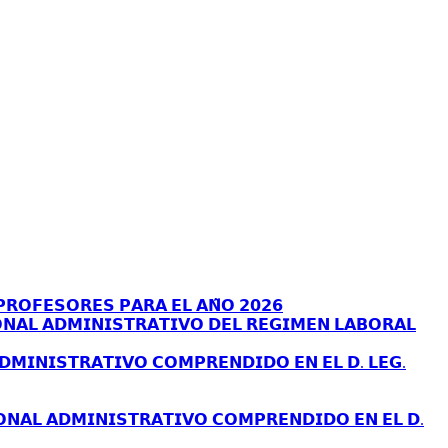
𝗥𝗢𝗙𝗘𝗦𝗢𝗥𝗘𝗦 𝗣𝗔𝗥𝗔 𝗘𝗟 𝗔𝗡̃𝗢 𝟮𝟬𝟮𝟲
𝗡𝗔𝗟 𝗔𝗗𝗠𝗜𝗡𝗜𝗦𝗧𝗥𝗔𝗧𝗜𝗩𝗢 𝗗𝗘𝗟 𝗥𝗘𝗚𝗜𝗠𝗘𝗡 𝗟𝗔𝗕𝗢𝗥𝗔𝗟
𝗗𝗠𝗜𝗡𝗜𝗦𝗧𝗥𝗔𝗧𝗜𝗩𝗢 𝗖𝗢𝗠𝗣𝗥𝗘𝗡𝗗𝗜𝗗𝗢 𝗘𝗡 𝗘𝗟 𝗗. 𝗟𝗘𝗚.
𝗢𝗡𝗔𝗟 𝗔𝗗𝗠𝗜𝗡𝗜𝗦𝗧𝗥𝗔𝗧𝗜𝗩𝗢 𝗖𝗢𝗠𝗣𝗥𝗘𝗡𝗗𝗜𝗗𝗢 𝗘𝗡 𝗘𝗟 𝗗.