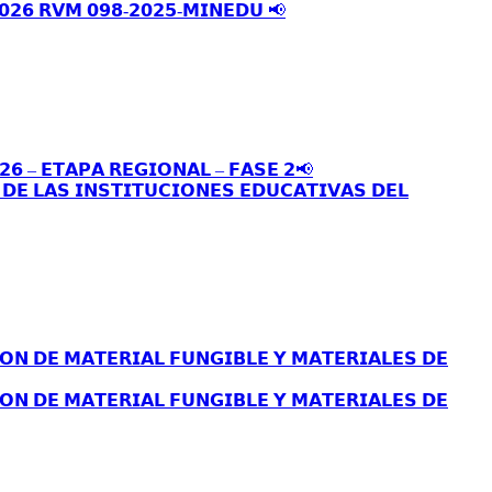
𝟬𝟮𝟲 𝗥𝗩𝗠 𝟬𝟵𝟴-𝟮𝟬𝟮𝟱-𝗠𝗜𝗡𝗘𝗗𝗨 📢
𝟮𝟲 – 𝗘𝗧𝗔𝗣𝗔 𝗥𝗘𝗚𝗜𝗢𝗡𝗔𝗟 – 𝗙𝗔𝗦𝗘 𝟮📢
𝗘 𝗟𝗔𝗦 𝗜𝗡𝗦𝗧𝗜𝗧𝗨𝗖𝗜𝗢𝗡𝗘𝗦 𝗘𝗗𝗨𝗖𝗔𝗧𝗜𝗩𝗔𝗦 𝗗𝗘𝗟
𝗢𝗡 𝗗𝗘 𝗠𝗔𝗧𝗘𝗥𝗜𝗔𝗟 𝗙𝗨𝗡𝗚𝗜𝗕𝗟𝗘 𝗬 𝗠𝗔𝗧𝗘𝗥𝗜𝗔𝗟𝗘𝗦 𝗗𝗘
𝗢𝗡 𝗗𝗘 𝗠𝗔𝗧𝗘𝗥𝗜𝗔𝗟 𝗙𝗨𝗡𝗚𝗜𝗕𝗟𝗘 𝗬 𝗠𝗔𝗧𝗘𝗥𝗜𝗔𝗟𝗘𝗦 𝗗𝗘