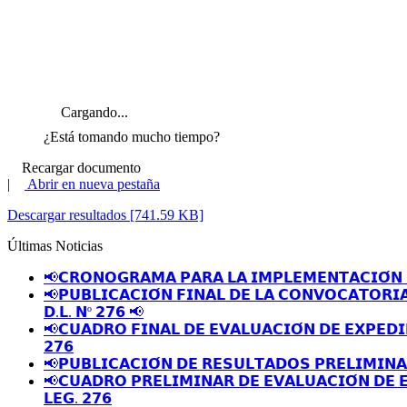
Cargando...
¿Está tomando mucho tiempo?
Recargar documento
|
Abrir en nueva pestaña
Descargar resultados [741.59 KB]
Últimas Noticias
📢𝗖𝗥𝗢𝗡𝗢𝗚𝗥𝗔𝗠𝗔 𝗣𝗔𝗥𝗔 𝗟𝗔 𝗜𝗠𝗣𝗟𝗘𝗠𝗘𝗡𝗧𝗔𝗖𝗜𝗢́𝗡 
📢𝗣𝗨𝗕𝗟𝗜𝗖𝗔𝗖𝗜𝗢́𝗡 𝗙𝗜𝗡𝗔𝗟 𝗗𝗘 𝗟𝗔 𝗖𝗢𝗡𝗩𝗢𝗖𝗔𝗧𝗢𝗥𝗜
𝗗.𝗟. 𝗡º 𝟮𝟳𝟲 📢
📢𝗖𝗨𝗔𝗗𝗥𝗢 𝗙𝗜𝗡𝗔𝗟 𝗗𝗘 𝗘𝗩𝗔𝗟𝗨𝗔𝗖𝗜𝗢́𝗡 𝗗𝗘 𝗘𝗫𝗣𝗘𝗗𝗜
𝟮𝟳𝟲
📢𝗣𝗨𝗕𝗟𝗜𝗖𝗔𝗖𝗜𝗢́𝗡 𝗗𝗘 𝗥𝗘𝗦𝗨𝗟𝗧𝗔𝗗𝗢𝗦 𝗣𝗥𝗘𝗟𝗜𝗠𝗜𝗡
📢𝗖𝗨𝗔𝗗𝗥𝗢 𝗣𝗥𝗘𝗟𝗜𝗠𝗜𝗡𝗔𝗥 𝗗𝗘 𝗘𝗩𝗔𝗟𝗨𝗔𝗖𝗜𝗢́𝗡 𝗗𝗘 
𝗟𝗘𝗚. 𝟮𝟳𝟲