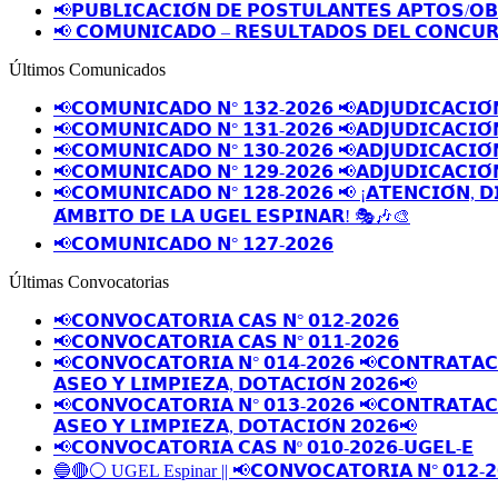
📢𝗣𝗨𝗕𝗟𝗜𝗖𝗔𝗖𝗜𝗢́𝗡 𝗗𝗘 𝗣𝗢𝗦𝗧𝗨𝗟𝗔𝗡𝗧𝗘𝗦 𝗔𝗣𝗧𝗢𝗦/𝗢
📢 𝗖𝗢𝗠𝗨𝗡𝗜𝗖𝗔𝗗𝗢 – 𝗥𝗘𝗦𝗨𝗟𝗧𝗔𝗗𝗢𝗦 𝗗𝗘𝗟 𝗖𝗢𝗡𝗖𝗨𝗥
Últimos Comunicados
📢𝗖𝗢𝗠𝗨𝗡𝗜𝗖𝗔𝗗𝗢 𝗡° 𝟭𝟯𝟮-𝟮𝟬𝟮𝟲 📢𝗔𝗗𝗝𝗨𝗗𝗜𝗖𝗔𝗖𝗜𝗢́
📢𝗖𝗢𝗠𝗨𝗡𝗜𝗖𝗔𝗗𝗢 𝗡° 𝟭𝟯𝟭-𝟮𝟬𝟮𝟲 📢𝗔𝗗𝗝𝗨𝗗𝗜𝗖𝗔𝗖𝗜𝗢́
📢𝗖𝗢𝗠𝗨𝗡𝗜𝗖𝗔𝗗𝗢 𝗡° 𝟭𝟯𝟬-𝟮𝟬𝟮𝟲 📢𝗔𝗗𝗝𝗨𝗗𝗜𝗖𝗔𝗖𝗜𝗢́
📢𝗖𝗢𝗠𝗨𝗡𝗜𝗖𝗔𝗗𝗢 𝗡° 𝟭𝟮𝟵-𝟮𝟬𝟮𝟲 📢𝗔𝗗𝗝𝗨𝗗𝗜𝗖𝗔𝗖𝗜𝗢́
📢𝗖𝗢𝗠𝗨𝗡𝗜𝗖𝗔𝗗𝗢 𝗡° 𝟭𝟮𝟴-𝟮𝟬𝟮𝟲 📢 ¡𝗔𝗧𝗘𝗡𝗖𝗜𝗢́𝗡, 𝗗
𝗔́𝗠𝗕𝗜𝗧𝗢 𝗗𝗘 𝗟𝗔 𝗨𝗚𝗘𝗟 𝗘𝗦𝗣𝗜𝗡𝗔𝗥! 🎭🎶🎨
📢𝗖𝗢𝗠𝗨𝗡𝗜𝗖𝗔𝗗𝗢 𝗡° 𝟭𝟮𝟳-𝟮𝟬𝟮𝟲
Últimas Convocatorias
📢𝗖𝗢𝗡𝗩𝗢𝗖𝗔𝗧𝗢𝗥𝗜𝗔 𝗖𝗔𝗦 𝗡° 𝟬𝟭𝟮-𝟮𝟬𝟮𝟲
📢𝗖𝗢𝗡𝗩𝗢𝗖𝗔𝗧𝗢𝗥𝗜𝗔 𝗖𝗔𝗦 𝗡° 𝟬𝟭𝟭-𝟮𝟬𝟮𝟲
📢𝗖𝗢𝗡𝗩𝗢𝗖𝗔𝗧𝗢𝗥𝗜𝗔 𝗡° 𝟬𝟭𝟰-𝟮𝟬𝟮𝟲 📢𝗖𝗢𝗡𝗧𝗥𝗔𝗧𝗔𝗖𝗜
𝗔𝗦𝗘𝗢 𝗬 𝗟𝗜𝗠𝗣𝗜𝗘𝗭𝗔, 𝗗𝗢𝗧𝗔𝗖𝗜𝗢́𝗡 𝟮𝟬𝟮𝟲📢
📢𝗖𝗢𝗡𝗩𝗢𝗖𝗔𝗧𝗢𝗥𝗜𝗔 𝗡° 𝟬𝟭𝟯-𝟮𝟬𝟮𝟲 📢𝗖𝗢𝗡𝗧𝗥𝗔𝗧𝗔𝗖𝗜
𝗔𝗦𝗘𝗢 𝗬 𝗟𝗜𝗠𝗣𝗜𝗘𝗭𝗔, 𝗗𝗢𝗧𝗔𝗖𝗜𝗢́𝗡 𝟮𝟬𝟮𝟲📢
📢𝗖𝗢𝗡𝗩𝗢𝗖𝗔𝗧𝗢𝗥𝗜𝗔 𝗖𝗔𝗦 𝗡º 𝟬𝟭𝟬-𝟮𝟬𝟮𝟲-𝗨𝗚𝗘𝗟-𝗘
🔵🔴⚪️ UGEL Espinar || 📢𝗖𝗢𝗡𝗩𝗢𝗖𝗔𝗧𝗢𝗥𝗜𝗔 𝗡° 𝟬𝟭𝟮-𝟮