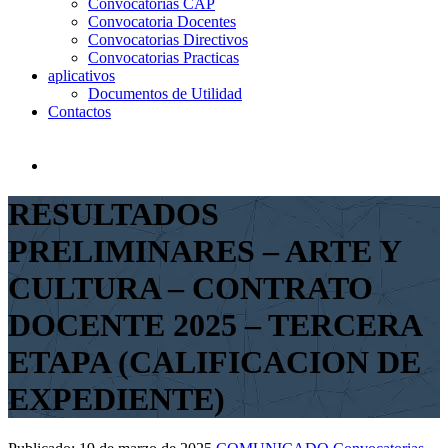
Convocatorias CAP
Convocatoria Docentes
Convocatorias Directivos
Convocatorias Practicas
aplicativos
Documentos de Utilidad
Contactos
RESULTADOS
PRELIMINARES – ARTE Y
CULTURA – CONTRATO
DOCENTE 2025 – TERCERA
ETAPA (CALIFICACION DE
EXPEDIENTE)