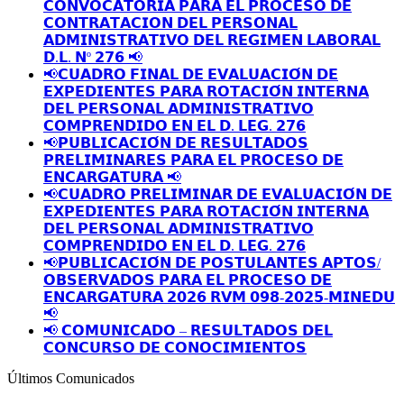
𝗖𝗢𝗡𝗩𝗢𝗖𝗔𝗧𝗢𝗥𝗜𝗔 𝗣𝗔𝗥𝗔 𝗘𝗟 𝗣𝗥𝗢𝗖𝗘𝗦𝗢 𝗗𝗘
𝗖𝗢𝗡𝗧𝗥𝗔𝗧𝗔𝗖𝗜𝗢𝗡 𝗗𝗘𝗟 𝗣𝗘𝗥𝗦𝗢𝗡𝗔𝗟
𝗔𝗗𝗠𝗜𝗡𝗜𝗦𝗧𝗥𝗔𝗧𝗜𝗩𝗢 𝗗𝗘𝗟 𝗥𝗘𝗚𝗜𝗠𝗘𝗡 𝗟𝗔𝗕𝗢𝗥𝗔𝗟
𝗗.𝗟. 𝗡º 𝟮𝟳𝟲 📢
📢𝗖𝗨𝗔𝗗𝗥𝗢 𝗙𝗜𝗡𝗔𝗟 𝗗𝗘 𝗘𝗩𝗔𝗟𝗨𝗔𝗖𝗜𝗢́𝗡 𝗗𝗘
𝗘𝗫𝗣𝗘𝗗𝗜𝗘𝗡𝗧𝗘𝗦 𝗣𝗔𝗥𝗔 𝗥𝗢𝗧𝗔𝗖𝗜𝗢́𝗡 𝗜𝗡𝗧𝗘𝗥𝗡𝗔
𝗗𝗘𝗟 𝗣𝗘𝗥𝗦𝗢𝗡𝗔𝗟 𝗔𝗗𝗠𝗜𝗡𝗜𝗦𝗧𝗥𝗔𝗧𝗜𝗩𝗢
𝗖𝗢𝗠𝗣𝗥𝗘𝗡𝗗𝗜𝗗𝗢 𝗘𝗡 𝗘𝗟 𝗗. 𝗟𝗘𝗚. 𝟮𝟳𝟲
📢𝗣𝗨𝗕𝗟𝗜𝗖𝗔𝗖𝗜𝗢́𝗡 𝗗𝗘 𝗥𝗘𝗦𝗨𝗟𝗧𝗔𝗗𝗢𝗦
𝗣𝗥𝗘𝗟𝗜𝗠𝗜𝗡𝗔𝗥𝗘𝗦 𝗣𝗔𝗥𝗔 𝗘𝗟 𝗣𝗥𝗢𝗖𝗘𝗦𝗢 𝗗𝗘
𝗘𝗡𝗖𝗔𝗥𝗚𝗔𝗧𝗨𝗥𝗔 📢
📢𝗖𝗨𝗔𝗗𝗥𝗢 𝗣𝗥𝗘𝗟𝗜𝗠𝗜𝗡𝗔𝗥 𝗗𝗘 𝗘𝗩𝗔𝗟𝗨𝗔𝗖𝗜𝗢́𝗡 𝗗𝗘
𝗘𝗫𝗣𝗘𝗗𝗜𝗘𝗡𝗧𝗘𝗦 𝗣𝗔𝗥𝗔 𝗥𝗢𝗧𝗔𝗖𝗜𝗢́𝗡 𝗜𝗡𝗧𝗘𝗥𝗡𝗔
𝗗𝗘𝗟 𝗣𝗘𝗥𝗦𝗢𝗡𝗔𝗟 𝗔𝗗𝗠𝗜𝗡𝗜𝗦𝗧𝗥𝗔𝗧𝗜𝗩𝗢
𝗖𝗢𝗠𝗣𝗥𝗘𝗡𝗗𝗜𝗗𝗢 𝗘𝗡 𝗘𝗟 𝗗. 𝗟𝗘𝗚. 𝟮𝟳𝟲
📢𝗣𝗨𝗕𝗟𝗜𝗖𝗔𝗖𝗜𝗢́𝗡 𝗗𝗘 𝗣𝗢𝗦𝗧𝗨𝗟𝗔𝗡𝗧𝗘𝗦 𝗔𝗣𝗧𝗢𝗦/
𝗢𝗕𝗦𝗘𝗥𝗩𝗔𝗗𝗢𝗦 𝗣𝗔𝗥𝗔 𝗘𝗟 𝗣𝗥𝗢𝗖𝗘𝗦𝗢 𝗗𝗘
𝗘𝗡𝗖𝗔𝗥𝗚𝗔𝗧𝗨𝗥𝗔 𝟮𝟬𝟮𝟲 𝗥𝗩𝗠 𝟬𝟵𝟴-𝟮𝟬𝟮𝟱-𝗠𝗜𝗡𝗘𝗗𝗨
📢
📢 𝗖𝗢𝗠𝗨𝗡𝗜𝗖𝗔𝗗𝗢 – 𝗥𝗘𝗦𝗨𝗟𝗧𝗔𝗗𝗢𝗦 𝗗𝗘𝗟
𝗖𝗢𝗡𝗖𝗨𝗥𝗦𝗢 𝗗𝗘 𝗖𝗢𝗡𝗢𝗖𝗜𝗠𝗜𝗘𝗡𝗧𝗢𝗦
Últimos Comunicados