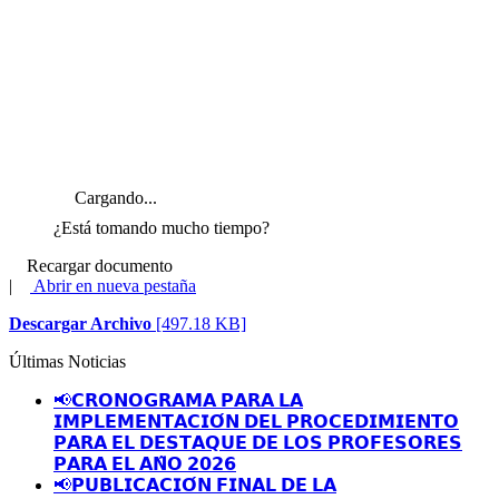
Cargando...
¿Está tomando mucho tiempo?
Recargar documento
|
Abrir en nueva pestaña
Descargar Archivo
[497.18 KB]
Últimas Noticias
📢𝗖𝗥𝗢𝗡𝗢𝗚𝗥𝗔𝗠𝗔 𝗣𝗔𝗥𝗔 𝗟𝗔
𝗜𝗠𝗣𝗟𝗘𝗠𝗘𝗡𝗧𝗔𝗖𝗜𝗢́𝗡 𝗗𝗘𝗟 𝗣𝗥𝗢𝗖𝗘𝗗𝗜𝗠𝗜𝗘𝗡𝗧𝗢
𝗣𝗔𝗥𝗔 𝗘𝗟 𝗗𝗘𝗦𝗧𝗔𝗤𝗨𝗘 𝗗𝗘 𝗟𝗢𝗦 𝗣𝗥𝗢𝗙𝗘𝗦𝗢𝗥𝗘𝗦
𝗣𝗔𝗥𝗔 𝗘𝗟 𝗔𝗡̃𝗢 𝟮𝟬𝟮𝟲
📢𝗣𝗨𝗕𝗟𝗜𝗖𝗔𝗖𝗜𝗢́𝗡 𝗙𝗜𝗡𝗔𝗟 𝗗𝗘 𝗟𝗔