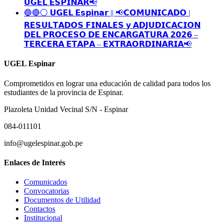
𝗨𝗚𝗘𝗟 𝗘𝗦𝗣𝗜𝗡𝗔𝗥📢
🔵🔴⚪️ 𝗨𝗚𝗘𝗟 𝗘𝘀𝗽𝗶𝗻𝗮𝗿 || 📢𝗖𝗢𝗠𝗨𝗡𝗜𝗖𝗔𝗗𝗢 |
𝗥𝗘𝗦𝗨𝗟𝗧𝗔𝗗𝗢𝗦 𝗙𝗜𝗡𝗔𝗟𝗘𝗦 𝘆 𝗔𝗗𝗝𝗨𝗗𝗜𝗖𝗔𝗖𝗜𝗢𝗡
𝗗𝗘𝗟 𝗣𝗥𝗢𝗖𝗘𝗦𝗢 𝗗𝗘 𝗘𝗡𝗖𝗔𝗥𝗚𝗔𝗧𝗨𝗥𝗔 𝟮𝟬𝟮𝟲 –
𝗧𝗘𝗥𝗖𝗘𝗥𝗔 𝗘𝗧𝗔𝗣𝗔 – 𝗘𝗫𝗧𝗥𝗔𝗢𝗥𝗗𝗜𝗡𝗔𝗥𝗜𝗔📢
UGEL Espinar
Comprometidos en lograr una educación de calidad para todos los
estudiantes de la provincia de Espinar.
Plazoleta Unidad Vecinal S/N - Espinar
084-011101
info@ugelespinar.gob.pe
Enlaces de Interés
Comunicados
Convocatorias
Documentos de Utilidad
Contactos
Institucional