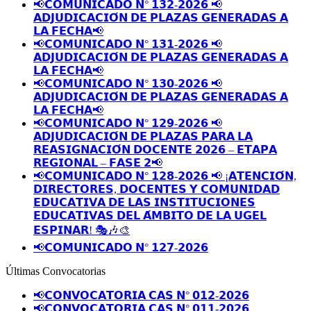
📢𝗖𝗢𝗠𝗨𝗡𝗜𝗖𝗔𝗗𝗢 𝗡° 𝟭𝟯𝟮-𝟮𝟬𝟮𝟲 📢
𝗔𝗗𝗝𝗨𝗗𝗜𝗖𝗔𝗖𝗜𝗢́𝗡 𝗗𝗘 𝗣𝗟𝗔𝗭𝗔𝗦 𝗚𝗘𝗡𝗘𝗥𝗔𝗗𝗔𝗦 𝗔
𝗟𝗔 𝗙𝗘𝗖𝗛𝗔📢
📢𝗖𝗢𝗠𝗨𝗡𝗜𝗖𝗔𝗗𝗢 𝗡° 𝟭𝟯𝟭-𝟮𝟬𝟮𝟲 📢
𝗔𝗗𝗝𝗨𝗗𝗜𝗖𝗔𝗖𝗜𝗢́𝗡 𝗗𝗘 𝗣𝗟𝗔𝗭𝗔𝗦 𝗚𝗘𝗡𝗘𝗥𝗔𝗗𝗔𝗦 𝗔
𝗟𝗔 𝗙𝗘𝗖𝗛𝗔📢
📢𝗖𝗢𝗠𝗨𝗡𝗜𝗖𝗔𝗗𝗢 𝗡° 𝟭𝟯𝟬-𝟮𝟬𝟮𝟲 📢
𝗔𝗗𝗝𝗨𝗗𝗜𝗖𝗔𝗖𝗜𝗢́𝗡 𝗗𝗘 𝗣𝗟𝗔𝗭𝗔𝗦 𝗚𝗘𝗡𝗘𝗥𝗔𝗗𝗔𝗦 𝗔
𝗟𝗔 𝗙𝗘𝗖𝗛𝗔📢
📢𝗖𝗢𝗠𝗨𝗡𝗜𝗖𝗔𝗗𝗢 𝗡° 𝟭𝟮𝟵-𝟮𝟬𝟮𝟲 📢
𝗔𝗗𝗝𝗨𝗗𝗜𝗖𝗔𝗖𝗜𝗢́𝗡 𝗗𝗘 𝗣𝗟𝗔𝗭𝗔𝗦 𝗣𝗔𝗥𝗔 𝗟𝗔
𝗥𝗘𝗔𝗦𝗜𝗚𝗡𝗔𝗖𝗜𝗢́𝗡 𝗗𝗢𝗖𝗘𝗡𝗧𝗘 𝟮𝟬𝟮𝟲 – 𝗘𝗧𝗔𝗣𝗔
𝗥𝗘𝗚𝗜𝗢𝗡𝗔𝗟 – 𝗙𝗔𝗦𝗘 𝟮📢
📢𝗖𝗢𝗠𝗨𝗡𝗜𝗖𝗔𝗗𝗢 𝗡° 𝟭𝟮𝟴-𝟮𝟬𝟮𝟲 📢 ¡𝗔𝗧𝗘𝗡𝗖𝗜𝗢́𝗡,
𝗗𝗜𝗥𝗘𝗖𝗧𝗢𝗥𝗘𝗦, 𝗗𝗢𝗖𝗘𝗡𝗧𝗘𝗦 𝗬 𝗖𝗢𝗠𝗨𝗡𝗜𝗗𝗔𝗗
𝗘𝗗𝗨𝗖𝗔𝗧𝗜𝗩𝗔 𝗗𝗘 𝗟𝗔𝗦 𝗜𝗡𝗦𝗧𝗜𝗧𝗨𝗖𝗜𝗢𝗡𝗘𝗦
𝗘𝗗𝗨𝗖𝗔𝗧𝗜𝗩𝗔𝗦 𝗗𝗘𝗟 𝗔́𝗠𝗕𝗜𝗧𝗢 𝗗𝗘 𝗟𝗔 𝗨𝗚𝗘𝗟
𝗘𝗦𝗣𝗜𝗡𝗔𝗥! 🎭🎶🎨
📢𝗖𝗢𝗠𝗨𝗡𝗜𝗖𝗔𝗗𝗢 𝗡° 𝟭𝟮𝟳-𝟮𝟬𝟮𝟲
Últimas Convocatorias
📢𝗖𝗢𝗡𝗩𝗢𝗖𝗔𝗧𝗢𝗥𝗜𝗔 𝗖𝗔𝗦 𝗡° 𝟬𝟭𝟮-𝟮𝟬𝟮𝟲
📢𝗖𝗢𝗡𝗩𝗢𝗖𝗔𝗧𝗢𝗥𝗜𝗔 𝗖𝗔𝗦 𝗡° 𝟬𝟭𝟭-𝟮𝟬𝟮𝟲