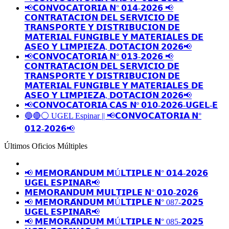
📢𝗖𝗢𝗡𝗩𝗢𝗖𝗔𝗧𝗢𝗥𝗜𝗔 𝗡° 𝟬𝟭𝟰-𝟮𝟬𝟮𝟲 📢
𝗖𝗢𝗡𝗧𝗥𝗔𝗧𝗔𝗖𝗜𝗢́𝗡 𝗗𝗘𝗟 𝗦𝗘𝗥𝗩𝗜𝗖𝗜𝗢 𝗗𝗘
𝗧𝗥𝗔𝗡𝗦𝗣𝗢𝗥𝗧𝗘 𝗬 𝗗𝗜𝗦𝗧𝗥𝗜𝗕𝗨𝗖𝗜𝗢𝗡 𝗗𝗘
𝗠𝗔𝗧𝗘𝗥𝗜𝗔𝗟 𝗙𝗨𝗡𝗚𝗜𝗕𝗟𝗘 𝗬 𝗠𝗔𝗧𝗘𝗥𝗜𝗔𝗟𝗘𝗦 𝗗𝗘
𝗔𝗦𝗘𝗢 𝗬 𝗟𝗜𝗠𝗣𝗜𝗘𝗭𝗔, 𝗗𝗢𝗧𝗔𝗖𝗜𝗢́𝗡 𝟮𝟬𝟮𝟲📢
📢𝗖𝗢𝗡𝗩𝗢𝗖𝗔𝗧𝗢𝗥𝗜𝗔 𝗡° 𝟬𝟭𝟯-𝟮𝟬𝟮𝟲 📢
𝗖𝗢𝗡𝗧𝗥𝗔𝗧𝗔𝗖𝗜𝗢́𝗡 𝗗𝗘𝗟 𝗦𝗘𝗥𝗩𝗜𝗖𝗜𝗢 𝗗𝗘
𝗧𝗥𝗔𝗡𝗦𝗣𝗢𝗥𝗧𝗘 𝗬 𝗗𝗜𝗦𝗧𝗥𝗜𝗕𝗨𝗖𝗜𝗢𝗡 𝗗𝗘
𝗠𝗔𝗧𝗘𝗥𝗜𝗔𝗟 𝗙𝗨𝗡𝗚𝗜𝗕𝗟𝗘 𝗬 𝗠𝗔𝗧𝗘𝗥𝗜𝗔𝗟𝗘𝗦 𝗗𝗘
𝗔𝗦𝗘𝗢 𝗬 𝗟𝗜𝗠𝗣𝗜𝗘𝗭𝗔, 𝗗𝗢𝗧𝗔𝗖𝗜𝗢́𝗡 𝟮𝟬𝟮𝟲📢
📢𝗖𝗢𝗡𝗩𝗢𝗖𝗔𝗧𝗢𝗥𝗜𝗔 𝗖𝗔𝗦 𝗡º 𝟬𝟭𝟬-𝟮𝟬𝟮𝟲-𝗨𝗚𝗘𝗟-𝗘
🔵🔴⚪️ UGEL Espinar || 📢𝗖𝗢𝗡𝗩𝗢𝗖𝗔𝗧𝗢𝗥𝗜𝗔 𝗡°
𝟬𝟭𝟮-𝟮𝟬𝟮𝟲📢
Últimos Oficios Múltiples
📢 𝗠𝗘𝗠𝗢𝗥𝗔́𝗡𝗗𝗨𝗠 𝗠Ú𝗟𝗧𝗜𝗣𝗟𝗘 𝗡° 𝟬𝟭𝟰-𝟮𝟬𝟮𝟲
𝗨𝗚𝗘𝗟 𝗘𝗦𝗣𝗜𝗡𝗔𝗥📢
𝗠𝗘𝗠𝗢𝗥𝗔𝗡𝗗𝗨𝗠 𝗠𝗨𝗟𝗧𝗜𝗣𝗟𝗘 𝗡° 𝟬𝟭𝟬-𝟮𝟬𝟮𝟲
📢 𝗠𝗘𝗠𝗢𝗥𝗔́𝗡𝗗𝗨𝗠 𝗠Ú𝗟𝗧𝗜𝗣𝗟𝗘 𝗡° 087-𝟮𝟬𝟮𝟱
𝗨𝗚𝗘𝗟 𝗘𝗦𝗣𝗜𝗡𝗔𝗥📢
📢 𝗠𝗘𝗠𝗢𝗥𝗔́𝗡𝗗𝗨𝗠 𝗠Ú𝗟𝗧𝗜𝗣𝗟𝗘 𝗡° 085-𝟮𝟬𝟮𝟱