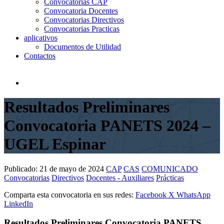
Convocatorias CAP
Convocatoria Docentes
Convocatorias Directivos
Convocatorias Practicas
aplicativos
Documentos de Utilidad
Contactos
Resultados Preliminares
Convocatoria PANETS 2024 –
UGEL Espinar
Publicado:
21 de mayo de 2024
CAP
CAS
COMUNICADO
Convocatorias
Directivos
Docentes - Auxiliares
Prácticas
Comparta esta convocatoria en sus redes:
Facebook
X
WhatsApp
LinkedIn
Resultados Preliminares Convocatoria PANETS