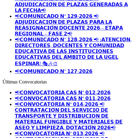
𝗔𝗗𝗝𝗨𝗗𝗜𝗖𝗔𝗖𝗜𝗢́𝗡 𝗗𝗘 𝗣𝗟𝗔𝗭𝗔𝗦 𝗚𝗘𝗡𝗘𝗥𝗔𝗗𝗔𝗦 𝗔
𝗟𝗔 𝗙𝗘𝗖𝗛𝗔📢
📢𝗖𝗢𝗠𝗨𝗡𝗜𝗖𝗔𝗗𝗢 𝗡° 𝟭𝟮𝟵-𝟮𝟬𝟮𝟲 📢
𝗔𝗗𝗝𝗨𝗗𝗜𝗖𝗔𝗖𝗜𝗢́𝗡 𝗗𝗘 𝗣𝗟𝗔𝗭𝗔𝗦 𝗣𝗔𝗥𝗔 𝗟𝗔
𝗥𝗘𝗔𝗦𝗜𝗚𝗡𝗔𝗖𝗜𝗢́𝗡 𝗗𝗢𝗖𝗘𝗡𝗧𝗘 𝟮𝟬𝟮𝟲 – 𝗘𝗧𝗔𝗣𝗔
𝗥𝗘𝗚𝗜𝗢𝗡𝗔𝗟 – 𝗙𝗔𝗦𝗘 𝟮📢
📢𝗖𝗢𝗠𝗨𝗡𝗜𝗖𝗔𝗗𝗢 𝗡° 𝟭𝟮𝟴-𝟮𝟬𝟮𝟲 📢 ¡𝗔𝗧𝗘𝗡𝗖𝗜𝗢́𝗡,
𝗗𝗜𝗥𝗘𝗖𝗧𝗢𝗥𝗘𝗦, 𝗗𝗢𝗖𝗘𝗡𝗧𝗘𝗦 𝗬 𝗖𝗢𝗠𝗨𝗡𝗜𝗗𝗔𝗗
𝗘𝗗𝗨𝗖𝗔𝗧𝗜𝗩𝗔 𝗗𝗘 𝗟𝗔𝗦 𝗜𝗡𝗦𝗧𝗜𝗧𝗨𝗖𝗜𝗢𝗡𝗘𝗦
𝗘𝗗𝗨𝗖𝗔𝗧𝗜𝗩𝗔𝗦 𝗗𝗘𝗟 𝗔́𝗠𝗕𝗜𝗧𝗢 𝗗𝗘 𝗟𝗔 𝗨𝗚𝗘𝗟
𝗘𝗦𝗣𝗜𝗡𝗔𝗥! 🎭🎶🎨
📢𝗖𝗢𝗠𝗨𝗡𝗜𝗖𝗔𝗗𝗢 𝗡° 𝟭𝟮𝟳-𝟮𝟬𝟮𝟲
Últimas Convocatorias
📢𝗖𝗢𝗡𝗩𝗢𝗖𝗔𝗧𝗢𝗥𝗜𝗔 𝗖𝗔𝗦 𝗡° 𝟬𝟭𝟮-𝟮𝟬𝟮𝟲
📢𝗖𝗢𝗡𝗩𝗢𝗖𝗔𝗧𝗢𝗥𝗜𝗔 𝗖𝗔𝗦 𝗡° 𝟬𝟭𝟭-𝟮𝟬𝟮𝟲
📢𝗖𝗢𝗡𝗩𝗢𝗖𝗔𝗧𝗢𝗥𝗜𝗔 𝗡° 𝟬𝟭𝟰-𝟮𝟬𝟮𝟲 📢
𝗖𝗢𝗡𝗧𝗥𝗔𝗧𝗔𝗖𝗜𝗢́𝗡 𝗗𝗘𝗟 𝗦𝗘𝗥𝗩𝗜𝗖𝗜𝗢 𝗗𝗘
𝗧𝗥𝗔𝗡𝗦𝗣𝗢𝗥𝗧𝗘 𝗬 𝗗𝗜𝗦𝗧𝗥𝗜𝗕𝗨𝗖𝗜𝗢𝗡 𝗗𝗘
𝗠𝗔𝗧𝗘𝗥𝗜𝗔𝗟 𝗙𝗨𝗡𝗚𝗜𝗕𝗟𝗘 𝗬 𝗠𝗔𝗧𝗘𝗥𝗜𝗔𝗟𝗘𝗦 𝗗𝗘
𝗔𝗦𝗘𝗢 𝗬 𝗟𝗜𝗠𝗣𝗜𝗘𝗭𝗔, 𝗗𝗢𝗧𝗔𝗖𝗜𝗢́𝗡 𝟮𝟬𝟮𝟲📢
📢𝗖𝗢𝗡𝗩𝗢𝗖𝗔𝗧𝗢𝗥𝗜𝗔 𝗡° 𝟬𝟭𝟯-𝟮𝟬𝟮𝟲 📢