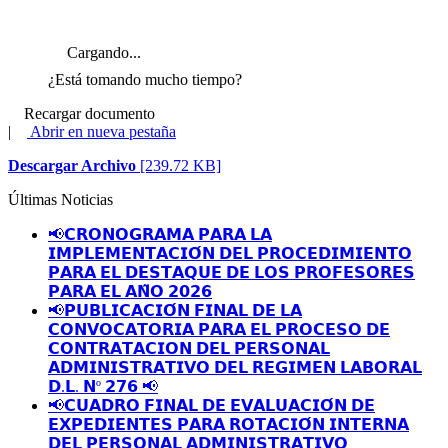
Cargando...
¿Está tomando mucho tiempo?
Recargar documento
|
Abrir en nueva pestaña
Descargar Archivo
[239.72 KB]
Últimas Noticias
📢𝗖𝗥𝗢𝗡𝗢𝗚𝗥𝗔𝗠𝗔 𝗣𝗔𝗥𝗔 𝗟𝗔
𝗜𝗠𝗣𝗟𝗘𝗠𝗘𝗡𝗧𝗔𝗖𝗜𝗢́𝗡 𝗗𝗘𝗟 𝗣𝗥𝗢𝗖𝗘𝗗𝗜𝗠𝗜𝗘𝗡𝗧𝗢
𝗣𝗔𝗥𝗔 𝗘𝗟 𝗗𝗘𝗦𝗧𝗔𝗤𝗨𝗘 𝗗𝗘 𝗟𝗢𝗦 𝗣𝗥𝗢𝗙𝗘𝗦𝗢𝗥𝗘𝗦
𝗣𝗔𝗥𝗔 𝗘𝗟 𝗔𝗡̃𝗢 𝟮𝟬𝟮𝟲
📢𝗣𝗨𝗕𝗟𝗜𝗖𝗔𝗖𝗜𝗢́𝗡 𝗙𝗜𝗡𝗔𝗟 𝗗𝗘 𝗟𝗔
𝗖𝗢𝗡𝗩𝗢𝗖𝗔𝗧𝗢𝗥𝗜𝗔 𝗣𝗔𝗥𝗔 𝗘𝗟 𝗣𝗥𝗢𝗖𝗘𝗦𝗢 𝗗𝗘
𝗖𝗢𝗡𝗧𝗥𝗔𝗧𝗔𝗖𝗜𝗢𝗡 𝗗𝗘𝗟 𝗣𝗘𝗥𝗦𝗢𝗡𝗔𝗟
𝗔𝗗𝗠𝗜𝗡𝗜𝗦𝗧𝗥𝗔𝗧𝗜𝗩𝗢 𝗗𝗘𝗟 𝗥𝗘𝗚𝗜𝗠𝗘𝗡 𝗟𝗔𝗕𝗢𝗥𝗔𝗟
𝗗.𝗟. 𝗡º 𝟮𝟳𝟲 📢
📢𝗖𝗨𝗔𝗗𝗥𝗢 𝗙𝗜𝗡𝗔𝗟 𝗗𝗘 𝗘𝗩𝗔𝗟𝗨𝗔𝗖𝗜𝗢́𝗡 𝗗𝗘
𝗘𝗫𝗣𝗘𝗗𝗜𝗘𝗡𝗧𝗘𝗦 𝗣𝗔𝗥𝗔 𝗥𝗢𝗧𝗔𝗖𝗜𝗢́𝗡 𝗜𝗡𝗧𝗘𝗥𝗡𝗔
𝗗𝗘𝗟 𝗣𝗘𝗥𝗦𝗢𝗡𝗔𝗟 𝗔𝗗𝗠𝗜𝗡𝗜𝗦𝗧𝗥𝗔𝗧𝗜𝗩𝗢