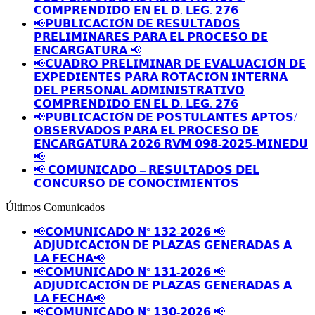
𝗖𝗢𝗠𝗣𝗥𝗘𝗡𝗗𝗜𝗗𝗢 𝗘𝗡 𝗘𝗟 𝗗. 𝗟𝗘𝗚. 𝟮𝟳𝟲
📢𝗣𝗨𝗕𝗟𝗜𝗖𝗔𝗖𝗜𝗢́𝗡 𝗗𝗘 𝗥𝗘𝗦𝗨𝗟𝗧𝗔𝗗𝗢𝗦
𝗣𝗥𝗘𝗟𝗜𝗠𝗜𝗡𝗔𝗥𝗘𝗦 𝗣𝗔𝗥𝗔 𝗘𝗟 𝗣𝗥𝗢𝗖𝗘𝗦𝗢 𝗗𝗘
𝗘𝗡𝗖𝗔𝗥𝗚𝗔𝗧𝗨𝗥𝗔 📢
📢𝗖𝗨𝗔𝗗𝗥𝗢 𝗣𝗥𝗘𝗟𝗜𝗠𝗜𝗡𝗔𝗥 𝗗𝗘 𝗘𝗩𝗔𝗟𝗨𝗔𝗖𝗜𝗢́𝗡 𝗗𝗘
𝗘𝗫𝗣𝗘𝗗𝗜𝗘𝗡𝗧𝗘𝗦 𝗣𝗔𝗥𝗔 𝗥𝗢𝗧𝗔𝗖𝗜𝗢́𝗡 𝗜𝗡𝗧𝗘𝗥𝗡𝗔
𝗗𝗘𝗟 𝗣𝗘𝗥𝗦𝗢𝗡𝗔𝗟 𝗔𝗗𝗠𝗜𝗡𝗜𝗦𝗧𝗥𝗔𝗧𝗜𝗩𝗢
𝗖𝗢𝗠𝗣𝗥𝗘𝗡𝗗𝗜𝗗𝗢 𝗘𝗡 𝗘𝗟 𝗗. 𝗟𝗘𝗚. 𝟮𝟳𝟲
📢𝗣𝗨𝗕𝗟𝗜𝗖𝗔𝗖𝗜𝗢́𝗡 𝗗𝗘 𝗣𝗢𝗦𝗧𝗨𝗟𝗔𝗡𝗧𝗘𝗦 𝗔𝗣𝗧𝗢𝗦/
𝗢𝗕𝗦𝗘𝗥𝗩𝗔𝗗𝗢𝗦 𝗣𝗔𝗥𝗔 𝗘𝗟 𝗣𝗥𝗢𝗖𝗘𝗦𝗢 𝗗𝗘
𝗘𝗡𝗖𝗔𝗥𝗚𝗔𝗧𝗨𝗥𝗔 𝟮𝟬𝟮𝟲 𝗥𝗩𝗠 𝟬𝟵𝟴-𝟮𝟬𝟮𝟱-𝗠𝗜𝗡𝗘𝗗𝗨
📢
📢 𝗖𝗢𝗠𝗨𝗡𝗜𝗖𝗔𝗗𝗢 – 𝗥𝗘𝗦𝗨𝗟𝗧𝗔𝗗𝗢𝗦 𝗗𝗘𝗟
𝗖𝗢𝗡𝗖𝗨𝗥𝗦𝗢 𝗗𝗘 𝗖𝗢𝗡𝗢𝗖𝗜𝗠𝗜𝗘𝗡𝗧𝗢𝗦
Últimos Comunicados
📢𝗖𝗢𝗠𝗨𝗡𝗜𝗖𝗔𝗗𝗢 𝗡° 𝟭𝟯𝟮-𝟮𝟬𝟮𝟲 📢
𝗔𝗗𝗝𝗨𝗗𝗜𝗖𝗔𝗖𝗜𝗢́𝗡 𝗗𝗘 𝗣𝗟𝗔𝗭𝗔𝗦 𝗚𝗘𝗡𝗘𝗥𝗔𝗗𝗔𝗦 𝗔
𝗟𝗔 𝗙𝗘𝗖𝗛𝗔📢
📢𝗖𝗢𝗠𝗨𝗡𝗜𝗖𝗔𝗗𝗢 𝗡° 𝟭𝟯𝟭-𝟮𝟬𝟮𝟲 📢
𝗔𝗗𝗝𝗨𝗗𝗜𝗖𝗔𝗖𝗜𝗢́𝗡 𝗗𝗘 𝗣𝗟𝗔𝗭𝗔𝗦 𝗚𝗘𝗡𝗘𝗥𝗔𝗗𝗔𝗦 𝗔
𝗟𝗔 𝗙𝗘𝗖𝗛𝗔📢
📢𝗖𝗢𝗠𝗨𝗡𝗜𝗖𝗔𝗗𝗢 𝗡° 𝟭𝟯𝟬-𝟮𝟬𝟮𝟲 📢