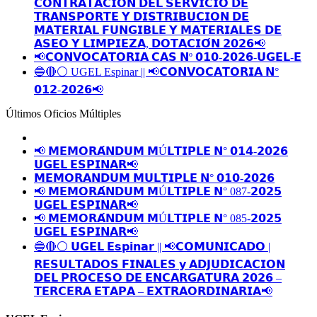
𝗖𝗢𝗡𝗧𝗥𝗔𝗧𝗔𝗖𝗜𝗢́𝗡 𝗗𝗘𝗟 𝗦𝗘𝗥𝗩𝗜𝗖𝗜𝗢 𝗗𝗘
𝗧𝗥𝗔𝗡𝗦𝗣𝗢𝗥𝗧𝗘 𝗬 𝗗𝗜𝗦𝗧𝗥𝗜𝗕𝗨𝗖𝗜𝗢𝗡 𝗗𝗘
𝗠𝗔𝗧𝗘𝗥𝗜𝗔𝗟 𝗙𝗨𝗡𝗚𝗜𝗕𝗟𝗘 𝗬 𝗠𝗔𝗧𝗘𝗥𝗜𝗔𝗟𝗘𝗦 𝗗𝗘
𝗔𝗦𝗘𝗢 𝗬 𝗟𝗜𝗠𝗣𝗜𝗘𝗭𝗔, 𝗗𝗢𝗧𝗔𝗖𝗜𝗢́𝗡 𝟮𝟬𝟮𝟲📢
📢𝗖𝗢𝗡𝗩𝗢𝗖𝗔𝗧𝗢𝗥𝗜𝗔 𝗖𝗔𝗦 𝗡º 𝟬𝟭𝟬-𝟮𝟬𝟮𝟲-𝗨𝗚𝗘𝗟-𝗘
🔵🔴⚪️ UGEL Espinar || 📢𝗖𝗢𝗡𝗩𝗢𝗖𝗔𝗧𝗢𝗥𝗜𝗔 𝗡°
𝟬𝟭𝟮-𝟮𝟬𝟮𝟲📢
Últimos Oficios Múltiples
📢 𝗠𝗘𝗠𝗢𝗥𝗔́𝗡𝗗𝗨𝗠 𝗠Ú𝗟𝗧𝗜𝗣𝗟𝗘 𝗡° 𝟬𝟭𝟰-𝟮𝟬𝟮𝟲
𝗨𝗚𝗘𝗟 𝗘𝗦𝗣𝗜𝗡𝗔𝗥📢
𝗠𝗘𝗠𝗢𝗥𝗔𝗡𝗗𝗨𝗠 𝗠𝗨𝗟𝗧𝗜𝗣𝗟𝗘 𝗡° 𝟬𝟭𝟬-𝟮𝟬𝟮𝟲
📢 𝗠𝗘𝗠𝗢𝗥𝗔́𝗡𝗗𝗨𝗠 𝗠Ú𝗟𝗧𝗜𝗣𝗟𝗘 𝗡° 087-𝟮𝟬𝟮𝟱
𝗨𝗚𝗘𝗟 𝗘𝗦𝗣𝗜𝗡𝗔𝗥📢
📢 𝗠𝗘𝗠𝗢𝗥𝗔́𝗡𝗗𝗨𝗠 𝗠Ú𝗟𝗧𝗜𝗣𝗟𝗘 𝗡° 085-𝟮𝟬𝟮𝟱
𝗨𝗚𝗘𝗟 𝗘𝗦𝗣𝗜𝗡𝗔𝗥📢
🔵🔴⚪️ 𝗨𝗚𝗘𝗟 𝗘𝘀𝗽𝗶𝗻𝗮𝗿 || 📢𝗖𝗢𝗠𝗨𝗡𝗜𝗖𝗔𝗗𝗢 |
𝗥𝗘𝗦𝗨𝗟𝗧𝗔𝗗𝗢𝗦 𝗙𝗜𝗡𝗔𝗟𝗘𝗦 𝘆 𝗔𝗗𝗝𝗨𝗗𝗜𝗖𝗔𝗖𝗜𝗢𝗡
𝗗𝗘𝗟 𝗣𝗥𝗢𝗖𝗘𝗦𝗢 𝗗𝗘 𝗘𝗡𝗖𝗔𝗥𝗚𝗔𝗧𝗨𝗥𝗔 𝟮𝟬𝟮𝟲 –
𝗧𝗘𝗥𝗖𝗘𝗥𝗔 𝗘𝗧𝗔𝗣𝗔 – 𝗘𝗫𝗧𝗥𝗔𝗢𝗥𝗗𝗜𝗡𝗔𝗥𝗜𝗔📢