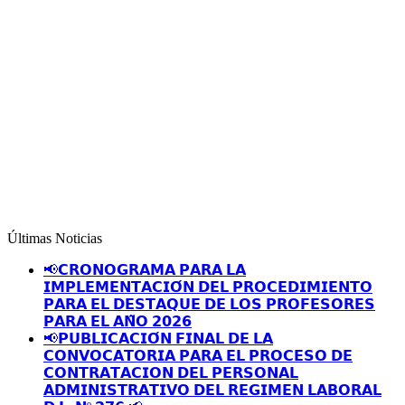
Últimas Noticias
📢𝗖𝗥𝗢𝗡𝗢𝗚𝗥𝗔𝗠𝗔 𝗣𝗔𝗥𝗔 𝗟𝗔
𝗜𝗠𝗣𝗟𝗘𝗠𝗘𝗡𝗧𝗔𝗖𝗜𝗢́𝗡 𝗗𝗘𝗟 𝗣𝗥𝗢𝗖𝗘𝗗𝗜𝗠𝗜𝗘𝗡𝗧𝗢
𝗣𝗔𝗥𝗔 𝗘𝗟 𝗗𝗘𝗦𝗧𝗔𝗤𝗨𝗘 𝗗𝗘 𝗟𝗢𝗦 𝗣𝗥𝗢𝗙𝗘𝗦𝗢𝗥𝗘𝗦
𝗣𝗔𝗥𝗔 𝗘𝗟 𝗔𝗡̃𝗢 𝟮𝟬𝟮𝟲
📢𝗣𝗨𝗕𝗟𝗜𝗖𝗔𝗖𝗜𝗢́𝗡 𝗙𝗜𝗡𝗔𝗟 𝗗𝗘 𝗟𝗔
𝗖𝗢𝗡𝗩𝗢𝗖𝗔𝗧𝗢𝗥𝗜𝗔 𝗣𝗔𝗥𝗔 𝗘𝗟 𝗣𝗥𝗢𝗖𝗘𝗦𝗢 𝗗𝗘
𝗖𝗢𝗡𝗧𝗥𝗔𝗧𝗔𝗖𝗜𝗢𝗡 𝗗𝗘𝗟 𝗣𝗘𝗥𝗦𝗢𝗡𝗔𝗟
𝗔𝗗𝗠𝗜𝗡𝗜𝗦𝗧𝗥𝗔𝗧𝗜𝗩𝗢 𝗗𝗘𝗟 𝗥𝗘𝗚𝗜𝗠𝗘𝗡 𝗟𝗔𝗕𝗢𝗥𝗔𝗟