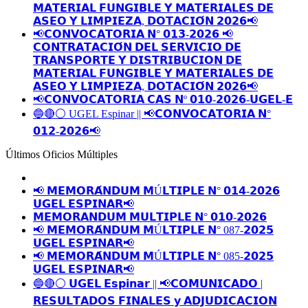
𝗠𝗔𝗧𝗘𝗥𝗜𝗔𝗟 𝗙𝗨𝗡𝗚𝗜𝗕𝗟𝗘 𝗬 𝗠𝗔𝗧𝗘𝗥𝗜𝗔𝗟𝗘𝗦 𝗗𝗘
𝗔𝗦𝗘𝗢 𝗬 𝗟𝗜𝗠𝗣𝗜𝗘𝗭𝗔, 𝗗𝗢𝗧𝗔𝗖𝗜𝗢́𝗡 𝟮𝟬𝟮𝟲📢
📢𝗖𝗢𝗡𝗩𝗢𝗖𝗔𝗧𝗢𝗥𝗜𝗔 𝗡° 𝟬𝟭𝟯-𝟮𝟬𝟮𝟲 📢
𝗖𝗢𝗡𝗧𝗥𝗔𝗧𝗔𝗖𝗜𝗢́𝗡 𝗗𝗘𝗟 𝗦𝗘𝗥𝗩𝗜𝗖𝗜𝗢 𝗗𝗘
𝗧𝗥𝗔𝗡𝗦𝗣𝗢𝗥𝗧𝗘 𝗬 𝗗𝗜𝗦𝗧𝗥𝗜𝗕𝗨𝗖𝗜𝗢𝗡 𝗗𝗘
𝗠𝗔𝗧𝗘𝗥𝗜𝗔𝗟 𝗙𝗨𝗡𝗚𝗜𝗕𝗟𝗘 𝗬 𝗠𝗔𝗧𝗘𝗥𝗜𝗔𝗟𝗘𝗦 𝗗𝗘
𝗔𝗦𝗘𝗢 𝗬 𝗟𝗜𝗠𝗣𝗜𝗘𝗭𝗔, 𝗗𝗢𝗧𝗔𝗖𝗜𝗢́𝗡 𝟮𝟬𝟮𝟲📢
📢𝗖𝗢𝗡𝗩𝗢𝗖𝗔𝗧𝗢𝗥𝗜𝗔 𝗖𝗔𝗦 𝗡º 𝟬𝟭𝟬-𝟮𝟬𝟮𝟲-𝗨𝗚𝗘𝗟-𝗘
🔵🔴⚪️ UGEL Espinar || 📢𝗖𝗢𝗡𝗩𝗢𝗖𝗔𝗧𝗢𝗥𝗜𝗔 𝗡°
𝟬𝟭𝟮-𝟮𝟬𝟮𝟲📢
Últimos Oficios Múltiples
📢 𝗠𝗘𝗠𝗢𝗥𝗔́𝗡𝗗𝗨𝗠 𝗠Ú𝗟𝗧𝗜𝗣𝗟𝗘 𝗡° 𝟬𝟭𝟰-𝟮𝟬𝟮𝟲
𝗨𝗚𝗘𝗟 𝗘𝗦𝗣𝗜𝗡𝗔𝗥📢
𝗠𝗘𝗠𝗢𝗥𝗔𝗡𝗗𝗨𝗠 𝗠𝗨𝗟𝗧𝗜𝗣𝗟𝗘 𝗡° 𝟬𝟭𝟬-𝟮𝟬𝟮𝟲
📢 𝗠𝗘𝗠𝗢𝗥𝗔́𝗡𝗗𝗨𝗠 𝗠Ú𝗟𝗧𝗜𝗣𝗟𝗘 𝗡° 087-𝟮𝟬𝟮𝟱
𝗨𝗚𝗘𝗟 𝗘𝗦𝗣𝗜𝗡𝗔𝗥📢
📢 𝗠𝗘𝗠𝗢𝗥𝗔́𝗡𝗗𝗨𝗠 𝗠Ú𝗟𝗧𝗜𝗣𝗟𝗘 𝗡° 085-𝟮𝟬𝟮𝟱
𝗨𝗚𝗘𝗟 𝗘𝗦𝗣𝗜𝗡𝗔𝗥📢
🔵🔴⚪️ 𝗨𝗚𝗘𝗟 𝗘𝘀𝗽𝗶𝗻𝗮𝗿 || 📢𝗖𝗢𝗠𝗨𝗡𝗜𝗖𝗔𝗗𝗢 |
𝗥𝗘𝗦𝗨𝗟𝗧𝗔𝗗𝗢𝗦 𝗙𝗜𝗡𝗔𝗟𝗘𝗦 𝘆 𝗔𝗗𝗝𝗨𝗗𝗜𝗖𝗔𝗖𝗜𝗢𝗡