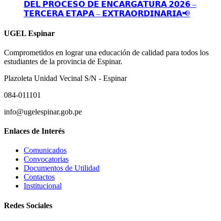
𝗗𝗘𝗟 𝗣𝗥𝗢𝗖𝗘𝗦𝗢 𝗗𝗘 𝗘𝗡𝗖𝗔𝗥𝗚𝗔𝗧𝗨𝗥𝗔 𝟮𝟬𝟮𝟲 –
𝗧𝗘𝗥𝗖𝗘𝗥𝗔 𝗘𝗧𝗔𝗣𝗔 – 𝗘𝗫𝗧𝗥𝗔𝗢𝗥𝗗𝗜𝗡𝗔𝗥𝗜𝗔📢
UGEL Espinar
Comprometidos en lograr una educación de calidad para todos los
estudiantes de la provincia de Espinar.
Plazoleta Unidad Vecinal S/N - Espinar
084-011101
info@ugelespinar.gob.pe
Enlaces de Interés
Comunicados
Convocatorias
Documentos de Utilidad
Contactos
Institucional
Redes Sociales