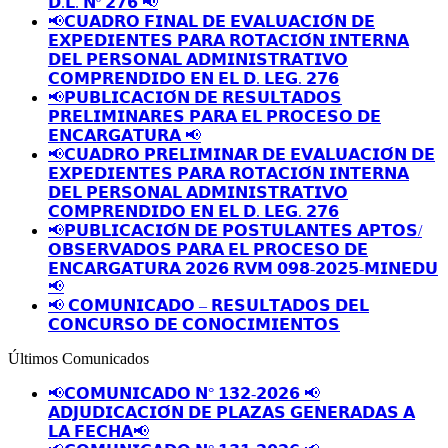
𝗗.𝗟. 𝗡º 𝟮𝟳𝟲 📢
📢𝗖𝗨𝗔𝗗𝗥𝗢 𝗙𝗜𝗡𝗔𝗟 𝗗𝗘 𝗘𝗩𝗔𝗟𝗨𝗔𝗖𝗜𝗢́𝗡 𝗗𝗘
𝗘𝗫𝗣𝗘𝗗𝗜𝗘𝗡𝗧𝗘𝗦 𝗣𝗔𝗥𝗔 𝗥𝗢𝗧𝗔𝗖𝗜𝗢́𝗡 𝗜𝗡𝗧𝗘𝗥𝗡𝗔
𝗗𝗘𝗟 𝗣𝗘𝗥𝗦𝗢𝗡𝗔𝗟 𝗔𝗗𝗠𝗜𝗡𝗜𝗦𝗧𝗥𝗔𝗧𝗜𝗩𝗢
𝗖𝗢𝗠𝗣𝗥𝗘𝗡𝗗𝗜𝗗𝗢 𝗘𝗡 𝗘𝗟 𝗗. 𝗟𝗘𝗚. 𝟮𝟳𝟲
📢𝗣𝗨𝗕𝗟𝗜𝗖𝗔𝗖𝗜𝗢́𝗡 𝗗𝗘 𝗥𝗘𝗦𝗨𝗟𝗧𝗔𝗗𝗢𝗦
𝗣𝗥𝗘𝗟𝗜𝗠𝗜𝗡𝗔𝗥𝗘𝗦 𝗣𝗔𝗥𝗔 𝗘𝗟 𝗣𝗥𝗢𝗖𝗘𝗦𝗢 𝗗𝗘
𝗘𝗡𝗖𝗔𝗥𝗚𝗔𝗧𝗨𝗥𝗔 📢
📢𝗖𝗨𝗔𝗗𝗥𝗢 𝗣𝗥𝗘𝗟𝗜𝗠𝗜𝗡𝗔𝗥 𝗗𝗘 𝗘𝗩𝗔𝗟𝗨𝗔𝗖𝗜𝗢́𝗡 𝗗𝗘
𝗘𝗫𝗣𝗘𝗗𝗜𝗘𝗡𝗧𝗘𝗦 𝗣𝗔𝗥𝗔 𝗥𝗢𝗧𝗔𝗖𝗜𝗢́𝗡 𝗜𝗡𝗧𝗘𝗥𝗡𝗔
𝗗𝗘𝗟 𝗣𝗘𝗥𝗦𝗢𝗡𝗔𝗟 𝗔𝗗𝗠𝗜𝗡𝗜𝗦𝗧𝗥𝗔𝗧𝗜𝗩𝗢
𝗖𝗢𝗠𝗣𝗥𝗘𝗡𝗗𝗜𝗗𝗢 𝗘𝗡 𝗘𝗟 𝗗. 𝗟𝗘𝗚. 𝟮𝟳𝟲
📢𝗣𝗨𝗕𝗟𝗜𝗖𝗔𝗖𝗜𝗢́𝗡 𝗗𝗘 𝗣𝗢𝗦𝗧𝗨𝗟𝗔𝗡𝗧𝗘𝗦 𝗔𝗣𝗧𝗢𝗦/
𝗢𝗕𝗦𝗘𝗥𝗩𝗔𝗗𝗢𝗦 𝗣𝗔𝗥𝗔 𝗘𝗟 𝗣𝗥𝗢𝗖𝗘𝗦𝗢 𝗗𝗘
𝗘𝗡𝗖𝗔𝗥𝗚𝗔𝗧𝗨𝗥𝗔 𝟮𝟬𝟮𝟲 𝗥𝗩𝗠 𝟬𝟵𝟴-𝟮𝟬𝟮𝟱-𝗠𝗜𝗡𝗘𝗗𝗨
📢
📢 𝗖𝗢𝗠𝗨𝗡𝗜𝗖𝗔𝗗𝗢 – 𝗥𝗘𝗦𝗨𝗟𝗧𝗔𝗗𝗢𝗦 𝗗𝗘𝗟
𝗖𝗢𝗡𝗖𝗨𝗥𝗦𝗢 𝗗𝗘 𝗖𝗢𝗡𝗢𝗖𝗜𝗠𝗜𝗘𝗡𝗧𝗢𝗦
Últimos Comunicados
📢𝗖𝗢𝗠𝗨𝗡𝗜𝗖𝗔𝗗𝗢 𝗡° 𝟭𝟯𝟮-𝟮𝟬𝟮𝟲 📢
𝗔𝗗𝗝𝗨𝗗𝗜𝗖𝗔𝗖𝗜𝗢́𝗡 𝗗𝗘 𝗣𝗟𝗔𝗭𝗔𝗦 𝗚𝗘𝗡𝗘𝗥𝗔𝗗𝗔𝗦 𝗔
𝗟𝗔 𝗙𝗘𝗖𝗛𝗔📢