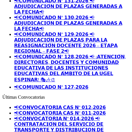
📢𝗖𝗢𝗠𝗨𝗡𝗜𝗖𝗔𝗗𝗢 𝗡° 𝟭𝟯𝟭-𝟮𝟬𝟮𝟲 📢
𝗔𝗗𝗝𝗨𝗗𝗜𝗖𝗔𝗖𝗜𝗢́𝗡 𝗗𝗘 𝗣𝗟𝗔𝗭𝗔𝗦 𝗚𝗘𝗡𝗘𝗥𝗔𝗗𝗔𝗦 𝗔
𝗟𝗔 𝗙𝗘𝗖𝗛𝗔📢
📢𝗖𝗢𝗠𝗨𝗡𝗜𝗖𝗔𝗗𝗢 𝗡° 𝟭𝟯𝟬-𝟮𝟬𝟮𝟲 📢
𝗔𝗗𝗝𝗨𝗗𝗜𝗖𝗔𝗖𝗜𝗢́𝗡 𝗗𝗘 𝗣𝗟𝗔𝗭𝗔𝗦 𝗚𝗘𝗡𝗘𝗥𝗔𝗗𝗔𝗦 𝗔
𝗟𝗔 𝗙𝗘𝗖𝗛𝗔📢
📢𝗖𝗢𝗠𝗨𝗡𝗜𝗖𝗔𝗗𝗢 𝗡° 𝟭𝟮𝟵-𝟮𝟬𝟮𝟲 📢
𝗔𝗗𝗝𝗨𝗗𝗜𝗖𝗔𝗖𝗜𝗢́𝗡 𝗗𝗘 𝗣𝗟𝗔𝗭𝗔𝗦 𝗣𝗔𝗥𝗔 𝗟𝗔
𝗥𝗘𝗔𝗦𝗜𝗚𝗡𝗔𝗖𝗜𝗢́𝗡 𝗗𝗢𝗖𝗘𝗡𝗧𝗘 𝟮𝟬𝟮𝟲 – 𝗘𝗧𝗔𝗣𝗔
𝗥𝗘𝗚𝗜𝗢𝗡𝗔𝗟 – 𝗙𝗔𝗦𝗘 𝟮📢
📢𝗖𝗢𝗠𝗨𝗡𝗜𝗖𝗔𝗗𝗢 𝗡° 𝟭𝟮𝟴-𝟮𝟬𝟮𝟲 📢 ¡𝗔𝗧𝗘𝗡𝗖𝗜𝗢́𝗡,
𝗗𝗜𝗥𝗘𝗖𝗧𝗢𝗥𝗘𝗦, 𝗗𝗢𝗖𝗘𝗡𝗧𝗘𝗦 𝗬 𝗖𝗢𝗠𝗨𝗡𝗜𝗗𝗔𝗗
𝗘𝗗𝗨𝗖𝗔𝗧𝗜𝗩𝗔 𝗗𝗘 𝗟𝗔𝗦 𝗜𝗡𝗦𝗧𝗜𝗧𝗨𝗖𝗜𝗢𝗡𝗘𝗦
𝗘𝗗𝗨𝗖𝗔𝗧𝗜𝗩𝗔𝗦 𝗗𝗘𝗟 𝗔́𝗠𝗕𝗜𝗧𝗢 𝗗𝗘 𝗟𝗔 𝗨𝗚𝗘𝗟
𝗘𝗦𝗣𝗜𝗡𝗔𝗥! 🎭🎶🎨
📢𝗖𝗢𝗠𝗨𝗡𝗜𝗖𝗔𝗗𝗢 𝗡° 𝟭𝟮𝟳-𝟮𝟬𝟮𝟲
Últimas Convocatorias
📢𝗖𝗢𝗡𝗩𝗢𝗖𝗔𝗧𝗢𝗥𝗜𝗔 𝗖𝗔𝗦 𝗡° 𝟬𝟭𝟮-𝟮𝟬𝟮𝟲
📢𝗖𝗢𝗡𝗩𝗢𝗖𝗔𝗧𝗢𝗥𝗜𝗔 𝗖𝗔𝗦 𝗡° 𝟬𝟭𝟭-𝟮𝟬𝟮𝟲
📢𝗖𝗢𝗡𝗩𝗢𝗖𝗔𝗧𝗢𝗥𝗜𝗔 𝗡° 𝟬𝟭𝟰-𝟮𝟬𝟮𝟲 📢
𝗖𝗢𝗡𝗧𝗥𝗔𝗧𝗔𝗖𝗜𝗢́𝗡 𝗗𝗘𝗟 𝗦𝗘𝗥𝗩𝗜𝗖𝗜𝗢 𝗗𝗘
𝗧𝗥𝗔𝗡𝗦𝗣𝗢𝗥𝗧𝗘 𝗬 𝗗𝗜𝗦𝗧𝗥𝗜𝗕𝗨𝗖𝗜𝗢𝗡 𝗗𝗘