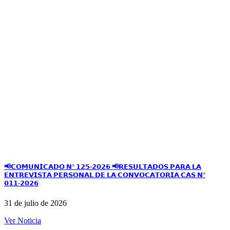
📢𝗖𝗢𝗠𝗨𝗡𝗜𝗖𝗔𝗗𝗢 𝗡° 𝟭𝟮𝟱-𝟮𝟬𝟮𝟲 📢𝗥𝗘𝗦𝗨𝗟𝗧𝗔𝗗𝗢𝗦 𝗣𝗔𝗥𝗔 𝗟𝗔
𝗘𝗡𝗧𝗥𝗘𝗩𝗜𝗦𝗧𝗔 𝗣𝗘𝗥𝗦𝗢𝗡𝗔𝗟 𝗗𝗘 𝗟𝗔 𝗖𝗢𝗡𝗩𝗢𝗖𝗔𝗧𝗢𝗥𝗜𝗔 𝗖𝗔𝗦 𝗡°
𝟬𝟭𝟭-𝟮𝟬𝟮𝟲
31 de julio de 2026
Ver Noticia