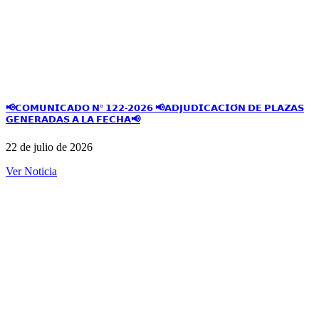
📢𝗖𝗢𝗠𝗨𝗡𝗜𝗖𝗔𝗗𝗢 𝗡° 𝟭𝟮𝟮-𝟮𝟬𝟮𝟲 📢𝗔𝗗𝗝𝗨𝗗𝗜𝗖𝗔𝗖𝗜𝗢́𝗡 𝗗𝗘 𝗣𝗟𝗔𝗭𝗔𝗦
𝗚𝗘𝗡𝗘𝗥𝗔𝗗𝗔𝗦 𝗔 𝗟𝗔 𝗙𝗘𝗖𝗛𝗔📢
22 de julio de 2026
Ver Noticia