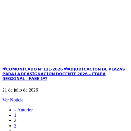
📢𝗖𝗢𝗠𝗨𝗡𝗜𝗖𝗔𝗗𝗢 𝗡° 𝟭𝟮𝟭-𝟮𝟬𝟮𝟲 📢𝗔𝗗𝗝𝗨𝗗𝗜𝗖𝗔𝗖𝗜𝗢́𝗡 𝗗𝗘 𝗣𝗟𝗔𝗭𝗔𝗦
𝗣𝗔𝗥𝗔 𝗟𝗔 𝗥𝗘𝗔𝗦𝗜𝗚𝗡𝗔𝗖𝗜𝗢́𝗡 𝗗𝗢𝗖𝗘𝗡𝗧𝗘 𝟮𝟬𝟮𝟲 – 𝗘𝗧𝗔𝗣𝗔
𝗥𝗘𝗚𝗜𝗢𝗡𝗔𝗟 – 𝗙𝗔𝗦𝗘 𝟭📢
21 de julio de 2026
Ver Noticia
« Anterior
1
2
3
…