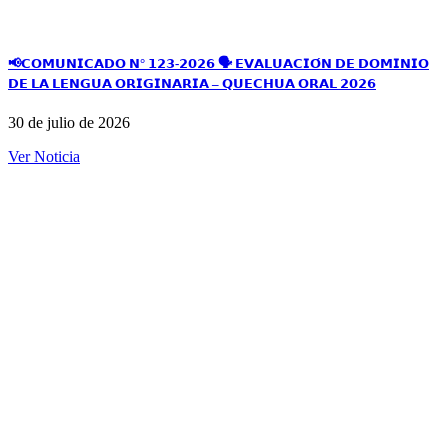
📢𝗖𝗢𝗠𝗨𝗡𝗜𝗖𝗔𝗗𝗢 𝗡° 𝟭𝟮𝟯-𝟮𝟬𝟮𝟲 🗣️ 𝗘𝗩𝗔𝗟𝗨𝗔𝗖𝗜𝗢́𝗡 𝗗𝗘 𝗗𝗢𝗠𝗜𝗡𝗜𝗢
𝗗𝗘 𝗟𝗔 𝗟𝗘𝗡𝗚𝗨𝗔 𝗢𝗥𝗜𝗚𝗜𝗡𝗔𝗥𝗜𝗔 – 𝗤𝗨𝗘𝗖𝗛𝗨𝗔 𝗢𝗥𝗔𝗟 𝟮𝟬𝟮𝟲
30 de julio de 2026
Ver Noticia