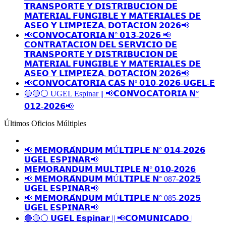
𝗧𝗥𝗔𝗡𝗦𝗣𝗢𝗥𝗧𝗘 𝗬 𝗗𝗜𝗦𝗧𝗥𝗜𝗕𝗨𝗖𝗜𝗢𝗡 𝗗𝗘
𝗠𝗔𝗧𝗘𝗥𝗜𝗔𝗟 𝗙𝗨𝗡𝗚𝗜𝗕𝗟𝗘 𝗬 𝗠𝗔𝗧𝗘𝗥𝗜𝗔𝗟𝗘𝗦 𝗗𝗘
𝗔𝗦𝗘𝗢 𝗬 𝗟𝗜𝗠𝗣𝗜𝗘𝗭𝗔, 𝗗𝗢𝗧𝗔𝗖𝗜𝗢́𝗡 𝟮𝟬𝟮𝟲📢
📢𝗖𝗢𝗡𝗩𝗢𝗖𝗔𝗧𝗢𝗥𝗜𝗔 𝗡° 𝟬𝟭𝟯-𝟮𝟬𝟮𝟲 📢
𝗖𝗢𝗡𝗧𝗥𝗔𝗧𝗔𝗖𝗜𝗢́𝗡 𝗗𝗘𝗟 𝗦𝗘𝗥𝗩𝗜𝗖𝗜𝗢 𝗗𝗘
𝗧𝗥𝗔𝗡𝗦𝗣𝗢𝗥𝗧𝗘 𝗬 𝗗𝗜𝗦𝗧𝗥𝗜𝗕𝗨𝗖𝗜𝗢𝗡 𝗗𝗘
𝗠𝗔𝗧𝗘𝗥𝗜𝗔𝗟 𝗙𝗨𝗡𝗚𝗜𝗕𝗟𝗘 𝗬 𝗠𝗔𝗧𝗘𝗥𝗜𝗔𝗟𝗘𝗦 𝗗𝗘
𝗔𝗦𝗘𝗢 𝗬 𝗟𝗜𝗠𝗣𝗜𝗘𝗭𝗔, 𝗗𝗢𝗧𝗔𝗖𝗜𝗢́𝗡 𝟮𝟬𝟮𝟲📢
📢𝗖𝗢𝗡𝗩𝗢𝗖𝗔𝗧𝗢𝗥𝗜𝗔 𝗖𝗔𝗦 𝗡º 𝟬𝟭𝟬-𝟮𝟬𝟮𝟲-𝗨𝗚𝗘𝗟-𝗘
🔵🔴⚪️ UGEL Espinar || 📢𝗖𝗢𝗡𝗩𝗢𝗖𝗔𝗧𝗢𝗥𝗜𝗔 𝗡°
𝟬𝟭𝟮-𝟮𝟬𝟮𝟲📢
Últimos Oficios Múltiples
📢 𝗠𝗘𝗠𝗢𝗥𝗔́𝗡𝗗𝗨𝗠 𝗠Ú𝗟𝗧𝗜𝗣𝗟𝗘 𝗡° 𝟬𝟭𝟰-𝟮𝟬𝟮𝟲
𝗨𝗚𝗘𝗟 𝗘𝗦𝗣𝗜𝗡𝗔𝗥📢
𝗠𝗘𝗠𝗢𝗥𝗔𝗡𝗗𝗨𝗠 𝗠𝗨𝗟𝗧𝗜𝗣𝗟𝗘 𝗡° 𝟬𝟭𝟬-𝟮𝟬𝟮𝟲
📢 𝗠𝗘𝗠𝗢𝗥𝗔́𝗡𝗗𝗨𝗠 𝗠Ú𝗟𝗧𝗜𝗣𝗟𝗘 𝗡° 087-𝟮𝟬𝟮𝟱
𝗨𝗚𝗘𝗟 𝗘𝗦𝗣𝗜𝗡𝗔𝗥📢
📢 𝗠𝗘𝗠𝗢𝗥𝗔́𝗡𝗗𝗨𝗠 𝗠Ú𝗟𝗧𝗜𝗣𝗟𝗘 𝗡° 085-𝟮𝟬𝟮𝟱
𝗨𝗚𝗘𝗟 𝗘𝗦𝗣𝗜𝗡𝗔𝗥📢
🔵🔴⚪️ 𝗨𝗚𝗘𝗟 𝗘𝘀𝗽𝗶𝗻𝗮𝗿 || 📢𝗖𝗢𝗠𝗨𝗡𝗜𝗖𝗔𝗗𝗢 |