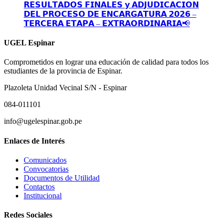
𝗥𝗘𝗦𝗨𝗟𝗧𝗔𝗗𝗢𝗦 𝗙𝗜𝗡𝗔𝗟𝗘𝗦 𝘆 𝗔𝗗𝗝𝗨𝗗𝗜𝗖𝗔𝗖𝗜𝗢𝗡
𝗗𝗘𝗟 𝗣𝗥𝗢𝗖𝗘𝗦𝗢 𝗗𝗘 𝗘𝗡𝗖𝗔𝗥𝗚𝗔𝗧𝗨𝗥𝗔 𝟮𝟬𝟮𝟲 –
𝗧𝗘𝗥𝗖𝗘𝗥𝗔 𝗘𝗧𝗔𝗣𝗔 – 𝗘𝗫𝗧𝗥𝗔𝗢𝗥𝗗𝗜𝗡𝗔𝗥𝗜𝗔📢
UGEL Espinar
Comprometidos en lograr una educación de calidad para todos los
estudiantes de la provincia de Espinar.
Plazoleta Unidad Vecinal S/N - Espinar
084-011101
info@ugelespinar.gob.pe
Enlaces de Interés
Comunicados
Convocatorias
Documentos de Utilidad
Contactos
Institucional
Redes Sociales