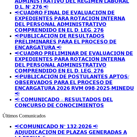
𝗔𝗗𝗠𝗜𝗡𝗜𝗦𝗧𝗥𝗔𝗧𝗜𝗩𝗢 𝗗𝗘𝗟 𝗥𝗘𝗚𝗜𝗠𝗘𝗡 𝗟𝗔𝗕𝗢𝗥𝗔𝗟
𝗗.𝗟. 𝗡º 𝟮𝟳𝟲 📢
📢𝗖𝗨𝗔𝗗𝗥𝗢 𝗙𝗜𝗡𝗔𝗟 𝗗𝗘 𝗘𝗩𝗔𝗟𝗨𝗔𝗖𝗜𝗢́𝗡 𝗗𝗘
𝗘𝗫𝗣𝗘𝗗𝗜𝗘𝗡𝗧𝗘𝗦 𝗣𝗔𝗥𝗔 𝗥𝗢𝗧𝗔𝗖𝗜𝗢́𝗡 𝗜𝗡𝗧𝗘𝗥𝗡𝗔
𝗗𝗘𝗟 𝗣𝗘𝗥𝗦𝗢𝗡𝗔𝗟 𝗔𝗗𝗠𝗜𝗡𝗜𝗦𝗧𝗥𝗔𝗧𝗜𝗩𝗢
𝗖𝗢𝗠𝗣𝗥𝗘𝗡𝗗𝗜𝗗𝗢 𝗘𝗡 𝗘𝗟 𝗗. 𝗟𝗘𝗚. 𝟮𝟳𝟲
📢𝗣𝗨𝗕𝗟𝗜𝗖𝗔𝗖𝗜𝗢́𝗡 𝗗𝗘 𝗥𝗘𝗦𝗨𝗟𝗧𝗔𝗗𝗢𝗦
𝗣𝗥𝗘𝗟𝗜𝗠𝗜𝗡𝗔𝗥𝗘𝗦 𝗣𝗔𝗥𝗔 𝗘𝗟 𝗣𝗥𝗢𝗖𝗘𝗦𝗢 𝗗𝗘
𝗘𝗡𝗖𝗔𝗥𝗚𝗔𝗧𝗨𝗥𝗔 📢
📢𝗖𝗨𝗔𝗗𝗥𝗢 𝗣𝗥𝗘𝗟𝗜𝗠𝗜𝗡𝗔𝗥 𝗗𝗘 𝗘𝗩𝗔𝗟𝗨𝗔𝗖𝗜𝗢́𝗡 𝗗𝗘
𝗘𝗫𝗣𝗘𝗗𝗜𝗘𝗡𝗧𝗘𝗦 𝗣𝗔𝗥𝗔 𝗥𝗢𝗧𝗔𝗖𝗜𝗢́𝗡 𝗜𝗡𝗧𝗘𝗥𝗡𝗔
𝗗𝗘𝗟 𝗣𝗘𝗥𝗦𝗢𝗡𝗔𝗟 𝗔𝗗𝗠𝗜𝗡𝗜𝗦𝗧𝗥𝗔𝗧𝗜𝗩𝗢
𝗖𝗢𝗠𝗣𝗥𝗘𝗡𝗗𝗜𝗗𝗢 𝗘𝗡 𝗘𝗟 𝗗. 𝗟𝗘𝗚. 𝟮𝟳𝟲
📢𝗣𝗨𝗕𝗟𝗜𝗖𝗔𝗖𝗜𝗢́𝗡 𝗗𝗘 𝗣𝗢𝗦𝗧𝗨𝗟𝗔𝗡𝗧𝗘𝗦 𝗔𝗣𝗧𝗢𝗦/
𝗢𝗕𝗦𝗘𝗥𝗩𝗔𝗗𝗢𝗦 𝗣𝗔𝗥𝗔 𝗘𝗟 𝗣𝗥𝗢𝗖𝗘𝗦𝗢 𝗗𝗘
𝗘𝗡𝗖𝗔𝗥𝗚𝗔𝗧𝗨𝗥𝗔 𝟮𝟬𝟮𝟲 𝗥𝗩𝗠 𝟬𝟵𝟴-𝟮𝟬𝟮𝟱-𝗠𝗜𝗡𝗘𝗗𝗨
📢
📢 𝗖𝗢𝗠𝗨𝗡𝗜𝗖𝗔𝗗𝗢 – 𝗥𝗘𝗦𝗨𝗟𝗧𝗔𝗗𝗢𝗦 𝗗𝗘𝗟
𝗖𝗢𝗡𝗖𝗨𝗥𝗦𝗢 𝗗𝗘 𝗖𝗢𝗡𝗢𝗖𝗜𝗠𝗜𝗘𝗡𝗧𝗢𝗦
Últimos Comunicados
📢𝗖𝗢𝗠𝗨𝗡𝗜𝗖𝗔𝗗𝗢 𝗡° 𝟭𝟯𝟮-𝟮𝟬𝟮𝟲 📢
𝗔𝗗𝗝𝗨𝗗𝗜𝗖𝗔𝗖𝗜𝗢́𝗡 𝗗𝗘 𝗣𝗟𝗔𝗭𝗔𝗦 𝗚𝗘𝗡𝗘𝗥𝗔𝗗𝗔𝗦 𝗔