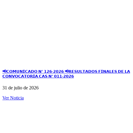
📢𝗖𝗢𝗠𝗨𝗡𝗜𝗖𝗔𝗗𝗢 𝗡° 𝟭𝟮𝟲-𝟮𝟬𝟮𝟲 📢𝗥𝗘𝗦𝗨𝗟𝗧𝗔𝗗𝗢𝗦 𝗙𝗜𝗡𝗔𝗟𝗘𝗦 𝗗𝗘 𝗟𝗔
𝗖𝗢𝗡𝗩𝗢𝗖𝗔𝗧𝗢𝗥𝗜𝗔 𝗖𝗔𝗦 𝗡° 𝟬𝟭𝟭-𝟮𝟬𝟮𝟲
31 de julio de 2026
Ver Noticia