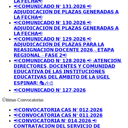
𝗟𝗔 𝗙𝗘𝗖𝗛𝗔📢
📢𝗖𝗢𝗠𝗨𝗡𝗜𝗖𝗔𝗗𝗢 𝗡° 𝟭𝟯𝟭-𝟮𝟬𝟮𝟲 📢
𝗔𝗗𝗝𝗨𝗗𝗜𝗖𝗔𝗖𝗜𝗢́𝗡 𝗗𝗘 𝗣𝗟𝗔𝗭𝗔𝗦 𝗚𝗘𝗡𝗘𝗥𝗔𝗗𝗔𝗦 𝗔
𝗟𝗔 𝗙𝗘𝗖𝗛𝗔📢
📢𝗖𝗢𝗠𝗨𝗡𝗜𝗖𝗔𝗗𝗢 𝗡° 𝟭𝟯𝟬-𝟮𝟬𝟮𝟲 📢
𝗔𝗗𝗝𝗨𝗗𝗜𝗖𝗔𝗖𝗜𝗢́𝗡 𝗗𝗘 𝗣𝗟𝗔𝗭𝗔𝗦 𝗚𝗘𝗡𝗘𝗥𝗔𝗗𝗔𝗦 𝗔
𝗟𝗔 𝗙𝗘𝗖𝗛𝗔📢
📢𝗖𝗢𝗠𝗨𝗡𝗜𝗖𝗔𝗗𝗢 𝗡° 𝟭𝟮𝟵-𝟮𝟬𝟮𝟲 📢
𝗔𝗗𝗝𝗨𝗗𝗜𝗖𝗔𝗖𝗜𝗢́𝗡 𝗗𝗘 𝗣𝗟𝗔𝗭𝗔𝗦 𝗣𝗔𝗥𝗔 𝗟𝗔
𝗥𝗘𝗔𝗦𝗜𝗚𝗡𝗔𝗖𝗜𝗢́𝗡 𝗗𝗢𝗖𝗘𝗡𝗧𝗘 𝟮𝟬𝟮𝟲 – 𝗘𝗧𝗔𝗣𝗔
𝗥𝗘𝗚𝗜𝗢𝗡𝗔𝗟 – 𝗙𝗔𝗦𝗘 𝟮📢
📢𝗖𝗢𝗠𝗨𝗡𝗜𝗖𝗔𝗗𝗢 𝗡° 𝟭𝟮𝟴-𝟮𝟬𝟮𝟲 📢 ¡𝗔𝗧𝗘𝗡𝗖𝗜𝗢́𝗡,
𝗗𝗜𝗥𝗘𝗖𝗧𝗢𝗥𝗘𝗦, 𝗗𝗢𝗖𝗘𝗡𝗧𝗘𝗦 𝗬 𝗖𝗢𝗠𝗨𝗡𝗜𝗗𝗔𝗗
𝗘𝗗𝗨𝗖𝗔𝗧𝗜𝗩𝗔 𝗗𝗘 𝗟𝗔𝗦 𝗜𝗡𝗦𝗧𝗜𝗧𝗨𝗖𝗜𝗢𝗡𝗘𝗦
𝗘𝗗𝗨𝗖𝗔𝗧𝗜𝗩𝗔𝗦 𝗗𝗘𝗟 𝗔́𝗠𝗕𝗜𝗧𝗢 𝗗𝗘 𝗟𝗔 𝗨𝗚𝗘𝗟
𝗘𝗦𝗣𝗜𝗡𝗔𝗥! 🎭🎶🎨
📢𝗖𝗢𝗠𝗨𝗡𝗜𝗖𝗔𝗗𝗢 𝗡° 𝟭𝟮𝟳-𝟮𝟬𝟮𝟲
Últimas Convocatorias
📢𝗖𝗢𝗡𝗩𝗢𝗖𝗔𝗧𝗢𝗥𝗜𝗔 𝗖𝗔𝗦 𝗡° 𝟬𝟭𝟮-𝟮𝟬𝟮𝟲
📢𝗖𝗢𝗡𝗩𝗢𝗖𝗔𝗧𝗢𝗥𝗜𝗔 𝗖𝗔𝗦 𝗡° 𝟬𝟭𝟭-𝟮𝟬𝟮𝟲
📢𝗖𝗢𝗡𝗩𝗢𝗖𝗔𝗧𝗢𝗥𝗜𝗔 𝗡° 𝟬𝟭𝟰-𝟮𝟬𝟮𝟲 📢
𝗖𝗢𝗡𝗧𝗥𝗔𝗧𝗔𝗖𝗜𝗢́𝗡 𝗗𝗘𝗟 𝗦𝗘𝗥𝗩𝗜𝗖𝗜𝗢 𝗗𝗘