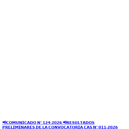
📢𝗖𝗢𝗠𝗨𝗡𝗜𝗖𝗔𝗗𝗢 𝗡° 𝟭𝟮𝟰-𝟮𝟬𝟮𝟲 📢𝗥𝗘𝗦𝗨𝗟𝗧𝗔𝗗𝗢𝗦
𝗣𝗥𝗘𝗟𝗜𝗠𝗜𝗡𝗔𝗥𝗘𝗦 𝗗𝗘 𝗟𝗔 𝗖𝗢𝗡𝗩𝗢𝗖𝗔𝗧𝗢𝗥𝗜𝗔 𝗖𝗔𝗦 𝗡° 𝟬𝟭𝟭-𝟮𝟬𝟮𝟲