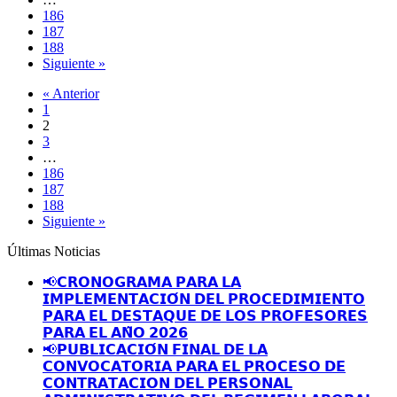
186
187
188
Siguiente »
« Anterior
1
2
3
…
186
187
188
Siguiente »
Últimas Noticias
📢𝗖𝗥𝗢𝗡𝗢𝗚𝗥𝗔𝗠𝗔 𝗣𝗔𝗥𝗔 𝗟𝗔
𝗜𝗠𝗣𝗟𝗘𝗠𝗘𝗡𝗧𝗔𝗖𝗜𝗢́𝗡 𝗗𝗘𝗟 𝗣𝗥𝗢𝗖𝗘𝗗𝗜𝗠𝗜𝗘𝗡𝗧𝗢
𝗣𝗔𝗥𝗔 𝗘𝗟 𝗗𝗘𝗦𝗧𝗔𝗤𝗨𝗘 𝗗𝗘 𝗟𝗢𝗦 𝗣𝗥𝗢𝗙𝗘𝗦𝗢𝗥𝗘𝗦
𝗣𝗔𝗥𝗔 𝗘𝗟 𝗔𝗡̃𝗢 𝟮𝟬𝟮𝟲
📢𝗣𝗨𝗕𝗟𝗜𝗖𝗔𝗖𝗜𝗢́𝗡 𝗙𝗜𝗡𝗔𝗟 𝗗𝗘 𝗟𝗔
𝗖𝗢𝗡𝗩𝗢𝗖𝗔𝗧𝗢𝗥𝗜𝗔 𝗣𝗔𝗥𝗔 𝗘𝗟 𝗣𝗥𝗢𝗖𝗘𝗦𝗢 𝗗𝗘
𝗖𝗢𝗡𝗧𝗥𝗔𝗧𝗔𝗖𝗜𝗢𝗡 𝗗𝗘𝗟 𝗣𝗘𝗥𝗦𝗢𝗡𝗔𝗟