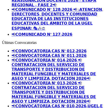
𝗥𝗘𝗔𝗦𝗜𝗚𝗡𝗔𝗖𝗜𝗢́𝗡 𝗗𝗢𝗖𝗘𝗡𝗧𝗘 𝟮𝟬𝟮𝟲 – 𝗘𝗧𝗔𝗣𝗔
𝗥𝗘𝗚𝗜𝗢𝗡𝗔𝗟 – 𝗙𝗔𝗦𝗘 𝟮📢
📢𝗖𝗢𝗠𝗨𝗡𝗜𝗖𝗔𝗗𝗢 𝗡° 𝟭𝟮𝟴-𝟮𝟬𝟮𝟲 📢 ¡𝗔𝗧𝗘𝗡𝗖𝗜𝗢́𝗡,
𝗗𝗜𝗥𝗘𝗖𝗧𝗢𝗥𝗘𝗦, 𝗗𝗢𝗖𝗘𝗡𝗧𝗘𝗦 𝗬 𝗖𝗢𝗠𝗨𝗡𝗜𝗗𝗔𝗗
𝗘𝗗𝗨𝗖𝗔𝗧𝗜𝗩𝗔 𝗗𝗘 𝗟𝗔𝗦 𝗜𝗡𝗦𝗧𝗜𝗧𝗨𝗖𝗜𝗢𝗡𝗘𝗦
𝗘𝗗𝗨𝗖𝗔𝗧𝗜𝗩𝗔𝗦 𝗗𝗘𝗟 𝗔́𝗠𝗕𝗜𝗧𝗢 𝗗𝗘 𝗟𝗔 𝗨𝗚𝗘𝗟
𝗘𝗦𝗣𝗜𝗡𝗔𝗥! 🎭🎶🎨
📢𝗖𝗢𝗠𝗨𝗡𝗜𝗖𝗔𝗗𝗢 𝗡° 𝟭𝟮𝟳-𝟮𝟬𝟮𝟲
Últimas Convocatorias
📢𝗖𝗢𝗡𝗩𝗢𝗖𝗔𝗧𝗢𝗥𝗜𝗔 𝗖𝗔𝗦 𝗡° 𝟬𝟭𝟮-𝟮𝟬𝟮𝟲
📢𝗖𝗢𝗡𝗩𝗢𝗖𝗔𝗧𝗢𝗥𝗜𝗔 𝗖𝗔𝗦 𝗡° 𝟬𝟭𝟭-𝟮𝟬𝟮𝟲
📢𝗖𝗢𝗡𝗩𝗢𝗖𝗔𝗧𝗢𝗥𝗜𝗔 𝗡° 𝟬𝟭𝟰-𝟮𝟬𝟮𝟲 📢
𝗖𝗢𝗡𝗧𝗥𝗔𝗧𝗔𝗖𝗜𝗢́𝗡 𝗗𝗘𝗟 𝗦𝗘𝗥𝗩𝗜𝗖𝗜𝗢 𝗗𝗘
𝗧𝗥𝗔𝗡𝗦𝗣𝗢𝗥𝗧𝗘 𝗬 𝗗𝗜𝗦𝗧𝗥𝗜𝗕𝗨𝗖𝗜𝗢𝗡 𝗗𝗘
𝗠𝗔𝗧𝗘𝗥𝗜𝗔𝗟 𝗙𝗨𝗡𝗚𝗜𝗕𝗟𝗘 𝗬 𝗠𝗔𝗧𝗘𝗥𝗜𝗔𝗟𝗘𝗦 𝗗𝗘
𝗔𝗦𝗘𝗢 𝗬 𝗟𝗜𝗠𝗣𝗜𝗘𝗭𝗔, 𝗗𝗢𝗧𝗔𝗖𝗜𝗢́𝗡 𝟮𝟬𝟮𝟲📢
📢𝗖𝗢𝗡𝗩𝗢𝗖𝗔𝗧𝗢𝗥𝗜𝗔 𝗡° 𝟬𝟭𝟯-𝟮𝟬𝟮𝟲 📢
𝗖𝗢𝗡𝗧𝗥𝗔𝗧𝗔𝗖𝗜𝗢́𝗡 𝗗𝗘𝗟 𝗦𝗘𝗥𝗩𝗜𝗖𝗜𝗢 𝗗𝗘
𝗧𝗥𝗔𝗡𝗦𝗣𝗢𝗥𝗧𝗘 𝗬 𝗗𝗜𝗦𝗧𝗥𝗜𝗕𝗨𝗖𝗜𝗢𝗡 𝗗𝗘
𝗠𝗔𝗧𝗘𝗥𝗜𝗔𝗟 𝗙𝗨𝗡𝗚𝗜𝗕𝗟𝗘 𝗬 𝗠𝗔𝗧𝗘𝗥𝗜𝗔𝗟𝗘𝗦 𝗗𝗘
𝗔𝗦𝗘𝗢 𝗬 𝗟𝗜𝗠𝗣𝗜𝗘𝗭𝗔, 𝗗𝗢𝗧𝗔𝗖𝗜𝗢́𝗡 𝟮𝟬𝟮𝟲📢
📢𝗖𝗢𝗡𝗩𝗢𝗖𝗔𝗧𝗢𝗥𝗜𝗔 𝗖𝗔𝗦 𝗡º 𝟬𝟭𝟬-𝟮𝟬𝟮𝟲-𝗨𝗚𝗘𝗟-𝗘