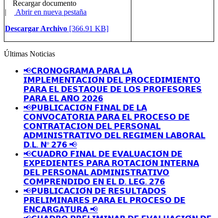
Recargar documento
|
Abrir en nueva pestaña
Descargar Archivo
[366.91 KB]
Últimas Noticias
📢𝗖𝗥𝗢𝗡𝗢𝗚𝗥𝗔𝗠𝗔 𝗣𝗔𝗥𝗔 𝗟𝗔
𝗜𝗠𝗣𝗟𝗘𝗠𝗘𝗡𝗧𝗔𝗖𝗜𝗢́𝗡 𝗗𝗘𝗟 𝗣𝗥𝗢𝗖𝗘𝗗𝗜𝗠𝗜𝗘𝗡𝗧𝗢
𝗣𝗔𝗥𝗔 𝗘𝗟 𝗗𝗘𝗦𝗧𝗔𝗤𝗨𝗘 𝗗𝗘 𝗟𝗢𝗦 𝗣𝗥𝗢𝗙𝗘𝗦𝗢𝗥𝗘𝗦
𝗣𝗔𝗥𝗔 𝗘𝗟 𝗔𝗡̃𝗢 𝟮𝟬𝟮𝟲
📢𝗣𝗨𝗕𝗟𝗜𝗖𝗔𝗖𝗜𝗢́𝗡 𝗙𝗜𝗡𝗔𝗟 𝗗𝗘 𝗟𝗔
𝗖𝗢𝗡𝗩𝗢𝗖𝗔𝗧𝗢𝗥𝗜𝗔 𝗣𝗔𝗥𝗔 𝗘𝗟 𝗣𝗥𝗢𝗖𝗘𝗦𝗢 𝗗𝗘
𝗖𝗢𝗡𝗧𝗥𝗔𝗧𝗔𝗖𝗜𝗢𝗡 𝗗𝗘𝗟 𝗣𝗘𝗥𝗦𝗢𝗡𝗔𝗟
𝗔𝗗𝗠𝗜𝗡𝗜𝗦𝗧𝗥𝗔𝗧𝗜𝗩𝗢 𝗗𝗘𝗟 𝗥𝗘𝗚𝗜𝗠𝗘𝗡 𝗟𝗔𝗕𝗢𝗥𝗔𝗟
𝗗.𝗟. 𝗡º 𝟮𝟳𝟲 📢
📢𝗖𝗨𝗔𝗗𝗥𝗢 𝗙𝗜𝗡𝗔𝗟 𝗗𝗘 𝗘𝗩𝗔𝗟𝗨𝗔𝗖𝗜𝗢́𝗡 𝗗𝗘
𝗘𝗫𝗣𝗘𝗗𝗜𝗘𝗡𝗧𝗘𝗦 𝗣𝗔𝗥𝗔 𝗥𝗢𝗧𝗔𝗖𝗜𝗢́𝗡 𝗜𝗡𝗧𝗘𝗥𝗡𝗔
𝗗𝗘𝗟 𝗣𝗘𝗥𝗦𝗢𝗡𝗔𝗟 𝗔𝗗𝗠𝗜𝗡𝗜𝗦𝗧𝗥𝗔𝗧𝗜𝗩𝗢
𝗖𝗢𝗠𝗣𝗥𝗘𝗡𝗗𝗜𝗗𝗢 𝗘𝗡 𝗘𝗟 𝗗. 𝗟𝗘𝗚. 𝟮𝟳𝟲
📢𝗣𝗨𝗕𝗟𝗜𝗖𝗔𝗖𝗜𝗢́𝗡 𝗗𝗘 𝗥𝗘𝗦𝗨𝗟𝗧𝗔𝗗𝗢𝗦
𝗣𝗥𝗘𝗟𝗜𝗠𝗜𝗡𝗔𝗥𝗘𝗦 𝗣𝗔𝗥𝗔 𝗘𝗟 𝗣𝗥𝗢𝗖𝗘𝗦𝗢 𝗗𝗘
𝗘𝗡𝗖𝗔𝗥𝗚𝗔𝗧𝗨𝗥𝗔 📢