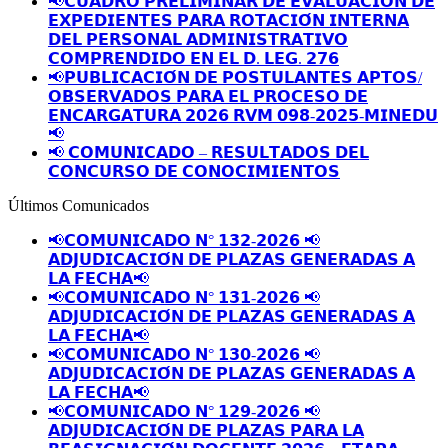
📢𝗖𝗨𝗔𝗗𝗥𝗢 𝗣𝗥𝗘𝗟𝗜𝗠𝗜𝗡𝗔𝗥 𝗗𝗘 𝗘𝗩𝗔𝗟𝗨𝗔𝗖𝗜𝗢́𝗡 𝗗𝗘
𝗘𝗫𝗣𝗘𝗗𝗜𝗘𝗡𝗧𝗘𝗦 𝗣𝗔𝗥𝗔 𝗥𝗢𝗧𝗔𝗖𝗜𝗢́𝗡 𝗜𝗡𝗧𝗘𝗥𝗡𝗔
𝗗𝗘𝗟 𝗣𝗘𝗥𝗦𝗢𝗡𝗔𝗟 𝗔𝗗𝗠𝗜𝗡𝗜𝗦𝗧𝗥𝗔𝗧𝗜𝗩𝗢
𝗖𝗢𝗠𝗣𝗥𝗘𝗡𝗗𝗜𝗗𝗢 𝗘𝗡 𝗘𝗟 𝗗. 𝗟𝗘𝗚. 𝟮𝟳𝟲
📢𝗣𝗨𝗕𝗟𝗜𝗖𝗔𝗖𝗜𝗢́𝗡 𝗗𝗘 𝗣𝗢𝗦𝗧𝗨𝗟𝗔𝗡𝗧𝗘𝗦 𝗔𝗣𝗧𝗢𝗦/
𝗢𝗕𝗦𝗘𝗥𝗩𝗔𝗗𝗢𝗦 𝗣𝗔𝗥𝗔 𝗘𝗟 𝗣𝗥𝗢𝗖𝗘𝗦𝗢 𝗗𝗘
𝗘𝗡𝗖𝗔𝗥𝗚𝗔𝗧𝗨𝗥𝗔 𝟮𝟬𝟮𝟲 𝗥𝗩𝗠 𝟬𝟵𝟴-𝟮𝟬𝟮𝟱-𝗠𝗜𝗡𝗘𝗗𝗨
📢
📢 𝗖𝗢𝗠𝗨𝗡𝗜𝗖𝗔𝗗𝗢 – 𝗥𝗘𝗦𝗨𝗟𝗧𝗔𝗗𝗢𝗦 𝗗𝗘𝗟
𝗖𝗢𝗡𝗖𝗨𝗥𝗦𝗢 𝗗𝗘 𝗖𝗢𝗡𝗢𝗖𝗜𝗠𝗜𝗘𝗡𝗧𝗢𝗦
Últimos Comunicados
📢𝗖𝗢𝗠𝗨𝗡𝗜𝗖𝗔𝗗𝗢 𝗡° 𝟭𝟯𝟮-𝟮𝟬𝟮𝟲 📢
𝗔𝗗𝗝𝗨𝗗𝗜𝗖𝗔𝗖𝗜𝗢́𝗡 𝗗𝗘 𝗣𝗟𝗔𝗭𝗔𝗦 𝗚𝗘𝗡𝗘𝗥𝗔𝗗𝗔𝗦 𝗔
𝗟𝗔 𝗙𝗘𝗖𝗛𝗔📢
📢𝗖𝗢𝗠𝗨𝗡𝗜𝗖𝗔𝗗𝗢 𝗡° 𝟭𝟯𝟭-𝟮𝟬𝟮𝟲 📢
𝗔𝗗𝗝𝗨𝗗𝗜𝗖𝗔𝗖𝗜𝗢́𝗡 𝗗𝗘 𝗣𝗟𝗔𝗭𝗔𝗦 𝗚𝗘𝗡𝗘𝗥𝗔𝗗𝗔𝗦 𝗔
𝗟𝗔 𝗙𝗘𝗖𝗛𝗔📢
📢𝗖𝗢𝗠𝗨𝗡𝗜𝗖𝗔𝗗𝗢 𝗡° 𝟭𝟯𝟬-𝟮𝟬𝟮𝟲 📢
𝗔𝗗𝗝𝗨𝗗𝗜𝗖𝗔𝗖𝗜𝗢́𝗡 𝗗𝗘 𝗣𝗟𝗔𝗭𝗔𝗦 𝗚𝗘𝗡𝗘𝗥𝗔𝗗𝗔𝗦 𝗔
𝗟𝗔 𝗙𝗘𝗖𝗛𝗔📢
📢𝗖𝗢𝗠𝗨𝗡𝗜𝗖𝗔𝗗𝗢 𝗡° 𝟭𝟮𝟵-𝟮𝟬𝟮𝟲 📢
𝗔𝗗𝗝𝗨𝗗𝗜𝗖𝗔𝗖𝗜𝗢́𝗡 𝗗𝗘 𝗣𝗟𝗔𝗭𝗔𝗦 𝗣𝗔𝗥𝗔 𝗟𝗔