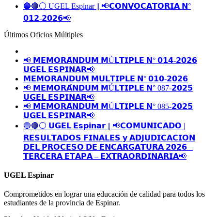
🔵🔴⚪️ UGEL Espinar || 📢𝗖𝗢𝗡𝗩𝗢𝗖𝗔𝗧𝗢𝗥𝗜𝗔 𝗡°
𝟬𝟭𝟮-𝟮𝟬𝟮𝟲📢
Últimos Oficios Múltiples
📢 𝗠𝗘𝗠𝗢𝗥𝗔́𝗡𝗗𝗨𝗠 𝗠Ú𝗟𝗧𝗜𝗣𝗟𝗘 𝗡° 𝟬𝟭𝟰-𝟮𝟬𝟮𝟲
𝗨𝗚𝗘𝗟 𝗘𝗦𝗣𝗜𝗡𝗔𝗥📢
𝗠𝗘𝗠𝗢𝗥𝗔𝗡𝗗𝗨𝗠 𝗠𝗨𝗟𝗧𝗜𝗣𝗟𝗘 𝗡° 𝟬𝟭𝟬-𝟮𝟬𝟮𝟲
📢 𝗠𝗘𝗠𝗢𝗥𝗔́𝗡𝗗𝗨𝗠 𝗠Ú𝗟𝗧𝗜𝗣𝗟𝗘 𝗡° 087-𝟮𝟬𝟮𝟱
𝗨𝗚𝗘𝗟 𝗘𝗦𝗣𝗜𝗡𝗔𝗥📢
📢 𝗠𝗘𝗠𝗢𝗥𝗔́𝗡𝗗𝗨𝗠 𝗠Ú𝗟𝗧𝗜𝗣𝗟𝗘 𝗡° 085-𝟮𝟬𝟮𝟱
𝗨𝗚𝗘𝗟 𝗘𝗦𝗣𝗜𝗡𝗔𝗥📢
🔵🔴⚪️ 𝗨𝗚𝗘𝗟 𝗘𝘀𝗽𝗶𝗻𝗮𝗿 || 📢𝗖𝗢𝗠𝗨𝗡𝗜𝗖𝗔𝗗𝗢 |
𝗥𝗘𝗦𝗨𝗟𝗧𝗔𝗗𝗢𝗦 𝗙𝗜𝗡𝗔𝗟𝗘𝗦 𝘆 𝗔𝗗𝗝𝗨𝗗𝗜𝗖𝗔𝗖𝗜𝗢𝗡
𝗗𝗘𝗟 𝗣𝗥𝗢𝗖𝗘𝗦𝗢 𝗗𝗘 𝗘𝗡𝗖𝗔𝗥𝗚𝗔𝗧𝗨𝗥𝗔 𝟮𝟬𝟮𝟲 –
𝗧𝗘𝗥𝗖𝗘𝗥𝗔 𝗘𝗧𝗔𝗣𝗔 – 𝗘𝗫𝗧𝗥𝗔𝗢𝗥𝗗𝗜𝗡𝗔𝗥𝗜𝗔📢
UGEL Espinar
Comprometidos en lograr una educación de calidad para todos los
estudiantes de la provincia de Espinar.