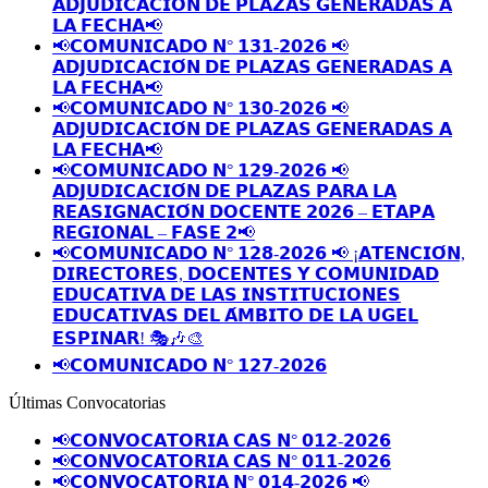
𝗔𝗗𝗝𝗨𝗗𝗜𝗖𝗔𝗖𝗜𝗢́𝗡 𝗗𝗘 𝗣𝗟𝗔𝗭𝗔𝗦 𝗚𝗘𝗡𝗘𝗥𝗔𝗗𝗔𝗦 𝗔
𝗟𝗔 𝗙𝗘𝗖𝗛𝗔📢
📢𝗖𝗢𝗠𝗨𝗡𝗜𝗖𝗔𝗗𝗢 𝗡° 𝟭𝟯𝟭-𝟮𝟬𝟮𝟲 📢
𝗔𝗗𝗝𝗨𝗗𝗜𝗖𝗔𝗖𝗜𝗢́𝗡 𝗗𝗘 𝗣𝗟𝗔𝗭𝗔𝗦 𝗚𝗘𝗡𝗘𝗥𝗔𝗗𝗔𝗦 𝗔
𝗟𝗔 𝗙𝗘𝗖𝗛𝗔📢
📢𝗖𝗢𝗠𝗨𝗡𝗜𝗖𝗔𝗗𝗢 𝗡° 𝟭𝟯𝟬-𝟮𝟬𝟮𝟲 📢
𝗔𝗗𝗝𝗨𝗗𝗜𝗖𝗔𝗖𝗜𝗢́𝗡 𝗗𝗘 𝗣𝗟𝗔𝗭𝗔𝗦 𝗚𝗘𝗡𝗘𝗥𝗔𝗗𝗔𝗦 𝗔
𝗟𝗔 𝗙𝗘𝗖𝗛𝗔📢
📢𝗖𝗢𝗠𝗨𝗡𝗜𝗖𝗔𝗗𝗢 𝗡° 𝟭𝟮𝟵-𝟮𝟬𝟮𝟲 📢
𝗔𝗗𝗝𝗨𝗗𝗜𝗖𝗔𝗖𝗜𝗢́𝗡 𝗗𝗘 𝗣𝗟𝗔𝗭𝗔𝗦 𝗣𝗔𝗥𝗔 𝗟𝗔
𝗥𝗘𝗔𝗦𝗜𝗚𝗡𝗔𝗖𝗜𝗢́𝗡 𝗗𝗢𝗖𝗘𝗡𝗧𝗘 𝟮𝟬𝟮𝟲 – 𝗘𝗧𝗔𝗣𝗔
𝗥𝗘𝗚𝗜𝗢𝗡𝗔𝗟 – 𝗙𝗔𝗦𝗘 𝟮📢
📢𝗖𝗢𝗠𝗨𝗡𝗜𝗖𝗔𝗗𝗢 𝗡° 𝟭𝟮𝟴-𝟮𝟬𝟮𝟲 📢 ¡𝗔𝗧𝗘𝗡𝗖𝗜𝗢́𝗡,
𝗗𝗜𝗥𝗘𝗖𝗧𝗢𝗥𝗘𝗦, 𝗗𝗢𝗖𝗘𝗡𝗧𝗘𝗦 𝗬 𝗖𝗢𝗠𝗨𝗡𝗜𝗗𝗔𝗗
𝗘𝗗𝗨𝗖𝗔𝗧𝗜𝗩𝗔 𝗗𝗘 𝗟𝗔𝗦 𝗜𝗡𝗦𝗧𝗜𝗧𝗨𝗖𝗜𝗢𝗡𝗘𝗦
𝗘𝗗𝗨𝗖𝗔𝗧𝗜𝗩𝗔𝗦 𝗗𝗘𝗟 𝗔́𝗠𝗕𝗜𝗧𝗢 𝗗𝗘 𝗟𝗔 𝗨𝗚𝗘𝗟
𝗘𝗦𝗣𝗜𝗡𝗔𝗥! 🎭🎶🎨
📢𝗖𝗢𝗠𝗨𝗡𝗜𝗖𝗔𝗗𝗢 𝗡° 𝟭𝟮𝟳-𝟮𝟬𝟮𝟲
Últimas Convocatorias
📢𝗖𝗢𝗡𝗩𝗢𝗖𝗔𝗧𝗢𝗥𝗜𝗔 𝗖𝗔𝗦 𝗡° 𝟬𝟭𝟮-𝟮𝟬𝟮𝟲
📢𝗖𝗢𝗡𝗩𝗢𝗖𝗔𝗧𝗢𝗥𝗜𝗔 𝗖𝗔𝗦 𝗡° 𝟬𝟭𝟭-𝟮𝟬𝟮𝟲
📢𝗖𝗢𝗡𝗩𝗢𝗖𝗔𝗧𝗢𝗥𝗜𝗔 𝗡° 𝟬𝟭𝟰-𝟮𝟬𝟮𝟲 📢