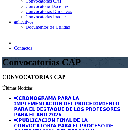
Convocatorias CAP
Convocatoria Docentes
Convocatorias Directivos
Convocatorias Practicas
aplicativos
Documentos de Utilidad
Contactos
Convocatorias CAP
CONVOCATORIAS CAP
Últimas Noticias
📢𝗖𝗥𝗢𝗡𝗢𝗚𝗥𝗔𝗠𝗔 𝗣𝗔𝗥𝗔 𝗟𝗔
𝗜𝗠𝗣𝗟𝗘𝗠𝗘𝗡𝗧𝗔𝗖𝗜𝗢́𝗡 𝗗𝗘𝗟 𝗣𝗥𝗢𝗖𝗘𝗗𝗜𝗠𝗜𝗘𝗡𝗧𝗢
𝗣𝗔𝗥𝗔 𝗘𝗟 𝗗𝗘𝗦𝗧𝗔𝗤𝗨𝗘 𝗗𝗘 𝗟𝗢𝗦 𝗣𝗥𝗢𝗙𝗘𝗦𝗢𝗥𝗘𝗦
𝗣𝗔𝗥𝗔 𝗘𝗟 𝗔𝗡̃𝗢 𝟮𝟬𝟮𝟲
📢𝗣𝗨𝗕𝗟𝗜𝗖𝗔𝗖𝗜𝗢́𝗡 𝗙𝗜𝗡𝗔𝗟 𝗗𝗘 𝗟𝗔
𝗖𝗢𝗡𝗩𝗢𝗖𝗔𝗧𝗢𝗥𝗜𝗔 𝗣𝗔𝗥𝗔 𝗘𝗟 𝗣𝗥𝗢𝗖𝗘𝗦𝗢 𝗗𝗘