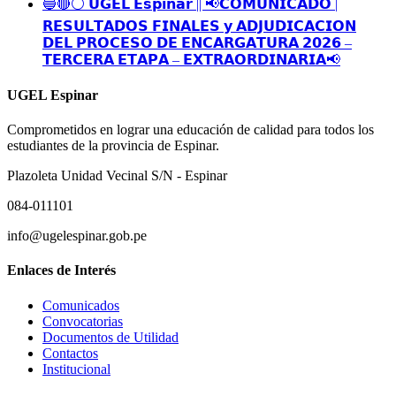
🔵🔴⚪️ 𝗨𝗚𝗘𝗟 𝗘𝘀𝗽𝗶𝗻𝗮𝗿 || 📢𝗖𝗢𝗠𝗨𝗡𝗜𝗖𝗔𝗗𝗢 |
𝗥𝗘𝗦𝗨𝗟𝗧𝗔𝗗𝗢𝗦 𝗙𝗜𝗡𝗔𝗟𝗘𝗦 𝘆 𝗔𝗗𝗝𝗨𝗗𝗜𝗖𝗔𝗖𝗜𝗢𝗡
𝗗𝗘𝗟 𝗣𝗥𝗢𝗖𝗘𝗦𝗢 𝗗𝗘 𝗘𝗡𝗖𝗔𝗥𝗚𝗔𝗧𝗨𝗥𝗔 𝟮𝟬𝟮𝟲 –
𝗧𝗘𝗥𝗖𝗘𝗥𝗔 𝗘𝗧𝗔𝗣𝗔 – 𝗘𝗫𝗧𝗥𝗔𝗢𝗥𝗗𝗜𝗡𝗔𝗥𝗜𝗔📢
UGEL Espinar
Comprometidos en lograr una educación de calidad para todos los
estudiantes de la provincia de Espinar.
Plazoleta Unidad Vecinal S/N - Espinar
084-011101
info@ugelespinar.gob.pe
Enlaces de Interés
Comunicados
Convocatorias
Documentos de Utilidad
Contactos
Institucional