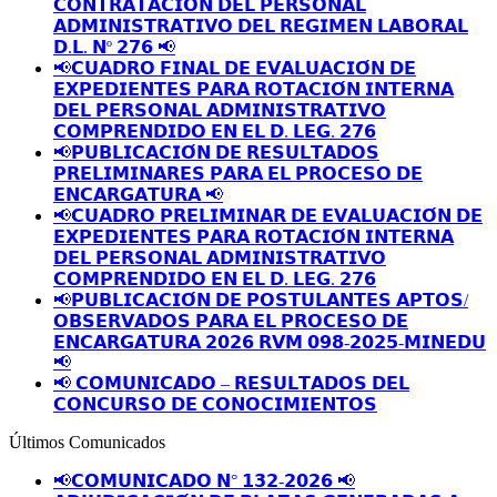
𝗖𝗢𝗡𝗧𝗥𝗔𝗧𝗔𝗖𝗜𝗢𝗡 𝗗𝗘𝗟 𝗣𝗘𝗥𝗦𝗢𝗡𝗔𝗟
𝗔𝗗𝗠𝗜𝗡𝗜𝗦𝗧𝗥𝗔𝗧𝗜𝗩𝗢 𝗗𝗘𝗟 𝗥𝗘𝗚𝗜𝗠𝗘𝗡 𝗟𝗔𝗕𝗢𝗥𝗔𝗟
𝗗.𝗟. 𝗡º 𝟮𝟳𝟲 📢
📢𝗖𝗨𝗔𝗗𝗥𝗢 𝗙𝗜𝗡𝗔𝗟 𝗗𝗘 𝗘𝗩𝗔𝗟𝗨𝗔𝗖𝗜𝗢́𝗡 𝗗𝗘
𝗘𝗫𝗣𝗘𝗗𝗜𝗘𝗡𝗧𝗘𝗦 𝗣𝗔𝗥𝗔 𝗥𝗢𝗧𝗔𝗖𝗜𝗢́𝗡 𝗜𝗡𝗧𝗘𝗥𝗡𝗔
𝗗𝗘𝗟 𝗣𝗘𝗥𝗦𝗢𝗡𝗔𝗟 𝗔𝗗𝗠𝗜𝗡𝗜𝗦𝗧𝗥𝗔𝗧𝗜𝗩𝗢
𝗖𝗢𝗠𝗣𝗥𝗘𝗡𝗗𝗜𝗗𝗢 𝗘𝗡 𝗘𝗟 𝗗. 𝗟𝗘𝗚. 𝟮𝟳𝟲
📢𝗣𝗨𝗕𝗟𝗜𝗖𝗔𝗖𝗜𝗢́𝗡 𝗗𝗘 𝗥𝗘𝗦𝗨𝗟𝗧𝗔𝗗𝗢𝗦
𝗣𝗥𝗘𝗟𝗜𝗠𝗜𝗡𝗔𝗥𝗘𝗦 𝗣𝗔𝗥𝗔 𝗘𝗟 𝗣𝗥𝗢𝗖𝗘𝗦𝗢 𝗗𝗘
𝗘𝗡𝗖𝗔𝗥𝗚𝗔𝗧𝗨𝗥𝗔 📢
📢𝗖𝗨𝗔𝗗𝗥𝗢 𝗣𝗥𝗘𝗟𝗜𝗠𝗜𝗡𝗔𝗥 𝗗𝗘 𝗘𝗩𝗔𝗟𝗨𝗔𝗖𝗜𝗢́𝗡 𝗗𝗘
𝗘𝗫𝗣𝗘𝗗𝗜𝗘𝗡𝗧𝗘𝗦 𝗣𝗔𝗥𝗔 𝗥𝗢𝗧𝗔𝗖𝗜𝗢́𝗡 𝗜𝗡𝗧𝗘𝗥𝗡𝗔
𝗗𝗘𝗟 𝗣𝗘𝗥𝗦𝗢𝗡𝗔𝗟 𝗔𝗗𝗠𝗜𝗡𝗜𝗦𝗧𝗥𝗔𝗧𝗜𝗩𝗢
𝗖𝗢𝗠𝗣𝗥𝗘𝗡𝗗𝗜𝗗𝗢 𝗘𝗡 𝗘𝗟 𝗗. 𝗟𝗘𝗚. 𝟮𝟳𝟲
📢𝗣𝗨𝗕𝗟𝗜𝗖𝗔𝗖𝗜𝗢́𝗡 𝗗𝗘 𝗣𝗢𝗦𝗧𝗨𝗟𝗔𝗡𝗧𝗘𝗦 𝗔𝗣𝗧𝗢𝗦/
𝗢𝗕𝗦𝗘𝗥𝗩𝗔𝗗𝗢𝗦 𝗣𝗔𝗥𝗔 𝗘𝗟 𝗣𝗥𝗢𝗖𝗘𝗦𝗢 𝗗𝗘
𝗘𝗡𝗖𝗔𝗥𝗚𝗔𝗧𝗨𝗥𝗔 𝟮𝟬𝟮𝟲 𝗥𝗩𝗠 𝟬𝟵𝟴-𝟮𝟬𝟮𝟱-𝗠𝗜𝗡𝗘𝗗𝗨
📢
📢 𝗖𝗢𝗠𝗨𝗡𝗜𝗖𝗔𝗗𝗢 – 𝗥𝗘𝗦𝗨𝗟𝗧𝗔𝗗𝗢𝗦 𝗗𝗘𝗟
𝗖𝗢𝗡𝗖𝗨𝗥𝗦𝗢 𝗗𝗘 𝗖𝗢𝗡𝗢𝗖𝗜𝗠𝗜𝗘𝗡𝗧𝗢𝗦
Últimos Comunicados
📢𝗖𝗢𝗠𝗨𝗡𝗜𝗖𝗔𝗗𝗢 𝗡° 𝟭𝟯𝟮-𝟮𝟬𝟮𝟲 📢