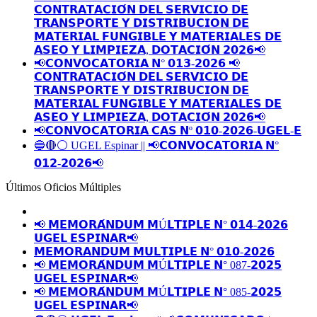
𝗖𝗢𝗡𝗧𝗥𝗔𝗧𝗔𝗖𝗜𝗢́𝗡 𝗗𝗘𝗟 𝗦𝗘𝗥𝗩𝗜𝗖𝗜𝗢 𝗗𝗘
𝗧𝗥𝗔𝗡𝗦𝗣𝗢𝗥𝗧𝗘 𝗬 𝗗𝗜𝗦𝗧𝗥𝗜𝗕𝗨𝗖𝗜𝗢𝗡 𝗗𝗘
𝗠𝗔𝗧𝗘𝗥𝗜𝗔𝗟 𝗙𝗨𝗡𝗚𝗜𝗕𝗟𝗘 𝗬 𝗠𝗔𝗧𝗘𝗥𝗜𝗔𝗟𝗘𝗦 𝗗𝗘
𝗔𝗦𝗘𝗢 𝗬 𝗟𝗜𝗠𝗣𝗜𝗘𝗭𝗔, 𝗗𝗢𝗧𝗔𝗖𝗜𝗢́𝗡 𝟮𝟬𝟮𝟲📢
📢𝗖𝗢𝗡𝗩𝗢𝗖𝗔𝗧𝗢𝗥𝗜𝗔 𝗡° 𝟬𝟭𝟯-𝟮𝟬𝟮𝟲 📢
𝗖𝗢𝗡𝗧𝗥𝗔𝗧𝗔𝗖𝗜𝗢́𝗡 𝗗𝗘𝗟 𝗦𝗘𝗥𝗩𝗜𝗖𝗜𝗢 𝗗𝗘
𝗧𝗥𝗔𝗡𝗦𝗣𝗢𝗥𝗧𝗘 𝗬 𝗗𝗜𝗦𝗧𝗥𝗜𝗕𝗨𝗖𝗜𝗢𝗡 𝗗𝗘
𝗠𝗔𝗧𝗘𝗥𝗜𝗔𝗟 𝗙𝗨𝗡𝗚𝗜𝗕𝗟𝗘 𝗬 𝗠𝗔𝗧𝗘𝗥𝗜𝗔𝗟𝗘𝗦 𝗗𝗘
𝗔𝗦𝗘𝗢 𝗬 𝗟𝗜𝗠𝗣𝗜𝗘𝗭𝗔, 𝗗𝗢𝗧𝗔𝗖𝗜𝗢́𝗡 𝟮𝟬𝟮𝟲📢
📢𝗖𝗢𝗡𝗩𝗢𝗖𝗔𝗧𝗢𝗥𝗜𝗔 𝗖𝗔𝗦 𝗡º 𝟬𝟭𝟬-𝟮𝟬𝟮𝟲-𝗨𝗚𝗘𝗟-𝗘
🔵🔴⚪️ UGEL Espinar || 📢𝗖𝗢𝗡𝗩𝗢𝗖𝗔𝗧𝗢𝗥𝗜𝗔 𝗡°
𝟬𝟭𝟮-𝟮𝟬𝟮𝟲📢
Últimos Oficios Múltiples
📢 𝗠𝗘𝗠𝗢𝗥𝗔́𝗡𝗗𝗨𝗠 𝗠Ú𝗟𝗧𝗜𝗣𝗟𝗘 𝗡° 𝟬𝟭𝟰-𝟮𝟬𝟮𝟲
𝗨𝗚𝗘𝗟 𝗘𝗦𝗣𝗜𝗡𝗔𝗥📢
𝗠𝗘𝗠𝗢𝗥𝗔𝗡𝗗𝗨𝗠 𝗠𝗨𝗟𝗧𝗜𝗣𝗟𝗘 𝗡° 𝟬𝟭𝟬-𝟮𝟬𝟮𝟲
📢 𝗠𝗘𝗠𝗢𝗥𝗔́𝗡𝗗𝗨𝗠 𝗠Ú𝗟𝗧𝗜𝗣𝗟𝗘 𝗡° 087-𝟮𝟬𝟮𝟱
𝗨𝗚𝗘𝗟 𝗘𝗦𝗣𝗜𝗡𝗔𝗥📢
📢 𝗠𝗘𝗠𝗢𝗥𝗔́𝗡𝗗𝗨𝗠 𝗠Ú𝗟𝗧𝗜𝗣𝗟𝗘 𝗡° 085-𝟮𝟬𝟮𝟱
𝗨𝗚𝗘𝗟 𝗘𝗦𝗣𝗜𝗡𝗔𝗥📢