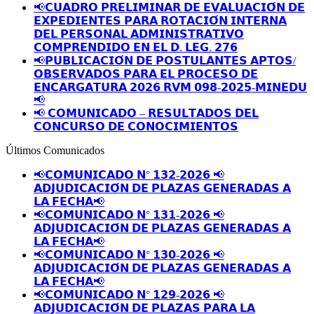
📢𝗖𝗨𝗔𝗗𝗥𝗢 𝗣𝗥𝗘𝗟𝗜𝗠𝗜𝗡𝗔𝗥 𝗗𝗘 𝗘𝗩𝗔𝗟𝗨𝗔𝗖𝗜𝗢́𝗡 𝗗𝗘
𝗘𝗫𝗣𝗘𝗗𝗜𝗘𝗡𝗧𝗘𝗦 𝗣𝗔𝗥𝗔 𝗥𝗢𝗧𝗔𝗖𝗜𝗢́𝗡 𝗜𝗡𝗧𝗘𝗥𝗡𝗔
𝗗𝗘𝗟 𝗣𝗘𝗥𝗦𝗢𝗡𝗔𝗟 𝗔𝗗𝗠𝗜𝗡𝗜𝗦𝗧𝗥𝗔𝗧𝗜𝗩𝗢
𝗖𝗢𝗠𝗣𝗥𝗘𝗡𝗗𝗜𝗗𝗢 𝗘𝗡 𝗘𝗟 𝗗. 𝗟𝗘𝗚. 𝟮𝟳𝟲
📢𝗣𝗨𝗕𝗟𝗜𝗖𝗔𝗖𝗜𝗢́𝗡 𝗗𝗘 𝗣𝗢𝗦𝗧𝗨𝗟𝗔𝗡𝗧𝗘𝗦 𝗔𝗣𝗧𝗢𝗦/
𝗢𝗕𝗦𝗘𝗥𝗩𝗔𝗗𝗢𝗦 𝗣𝗔𝗥𝗔 𝗘𝗟 𝗣𝗥𝗢𝗖𝗘𝗦𝗢 𝗗𝗘
𝗘𝗡𝗖𝗔𝗥𝗚𝗔𝗧𝗨𝗥𝗔 𝟮𝟬𝟮𝟲 𝗥𝗩𝗠 𝟬𝟵𝟴-𝟮𝟬𝟮𝟱-𝗠𝗜𝗡𝗘𝗗𝗨
📢
📢 𝗖𝗢𝗠𝗨𝗡𝗜𝗖𝗔𝗗𝗢 – 𝗥𝗘𝗦𝗨𝗟𝗧𝗔𝗗𝗢𝗦 𝗗𝗘𝗟
𝗖𝗢𝗡𝗖𝗨𝗥𝗦𝗢 𝗗𝗘 𝗖𝗢𝗡𝗢𝗖𝗜𝗠𝗜𝗘𝗡𝗧𝗢𝗦
Últimos Comunicados
📢𝗖𝗢𝗠𝗨𝗡𝗜𝗖𝗔𝗗𝗢 𝗡° 𝟭𝟯𝟮-𝟮𝟬𝟮𝟲 📢
𝗔𝗗𝗝𝗨𝗗𝗜𝗖𝗔𝗖𝗜𝗢́𝗡 𝗗𝗘 𝗣𝗟𝗔𝗭𝗔𝗦 𝗚𝗘𝗡𝗘𝗥𝗔𝗗𝗔𝗦 𝗔
𝗟𝗔 𝗙𝗘𝗖𝗛𝗔📢
📢𝗖𝗢𝗠𝗨𝗡𝗜𝗖𝗔𝗗𝗢 𝗡° 𝟭𝟯𝟭-𝟮𝟬𝟮𝟲 📢
𝗔𝗗𝗝𝗨𝗗𝗜𝗖𝗔𝗖𝗜𝗢́𝗡 𝗗𝗘 𝗣𝗟𝗔𝗭𝗔𝗦 𝗚𝗘𝗡𝗘𝗥𝗔𝗗𝗔𝗦 𝗔
𝗟𝗔 𝗙𝗘𝗖𝗛𝗔📢
📢𝗖𝗢𝗠𝗨𝗡𝗜𝗖𝗔𝗗𝗢 𝗡° 𝟭𝟯𝟬-𝟮𝟬𝟮𝟲 📢
𝗔𝗗𝗝𝗨𝗗𝗜𝗖𝗔𝗖𝗜𝗢́𝗡 𝗗𝗘 𝗣𝗟𝗔𝗭𝗔𝗦 𝗚𝗘𝗡𝗘𝗥𝗔𝗗𝗔𝗦 𝗔
𝗟𝗔 𝗙𝗘𝗖𝗛𝗔📢
📢𝗖𝗢𝗠𝗨𝗡𝗜𝗖𝗔𝗗𝗢 𝗡° 𝟭𝟮𝟵-𝟮𝟬𝟮𝟲 📢
𝗔𝗗𝗝𝗨𝗗𝗜𝗖𝗔𝗖𝗜𝗢́𝗡 𝗗𝗘 𝗣𝗟𝗔𝗭𝗔𝗦 𝗣𝗔𝗥𝗔 𝗟𝗔