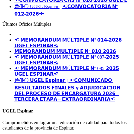
📢𝗖𝗢𝗡𝗩𝗢𝗖𝗔𝗧𝗢𝗥𝗜𝗔 𝗖𝗔𝗦 𝗡º 𝟬𝟭𝟬-𝟮𝟬𝟮𝟲-𝗨𝗚𝗘𝗟-𝗘
🔵🔴⚪️ UGEL Espinar || 📢𝗖𝗢𝗡𝗩𝗢𝗖𝗔𝗧𝗢𝗥𝗜𝗔 𝗡°
𝟬𝟭𝟮-𝟮𝟬𝟮𝟲📢
Últimos Oficios Múltiples
📢 𝗠𝗘𝗠𝗢𝗥𝗔́𝗡𝗗𝗨𝗠 𝗠Ú𝗟𝗧𝗜𝗣𝗟𝗘 𝗡° 𝟬𝟭𝟰-𝟮𝟬𝟮𝟲
𝗨𝗚𝗘𝗟 𝗘𝗦𝗣𝗜𝗡𝗔𝗥📢
𝗠𝗘𝗠𝗢𝗥𝗔𝗡𝗗𝗨𝗠 𝗠𝗨𝗟𝗧𝗜𝗣𝗟𝗘 𝗡° 𝟬𝟭𝟬-𝟮𝟬𝟮𝟲
📢 𝗠𝗘𝗠𝗢𝗥𝗔́𝗡𝗗𝗨𝗠 𝗠Ú𝗟𝗧𝗜𝗣𝗟𝗘 𝗡° 087-𝟮𝟬𝟮𝟱
𝗨𝗚𝗘𝗟 𝗘𝗦𝗣𝗜𝗡𝗔𝗥📢
📢 𝗠𝗘𝗠𝗢𝗥𝗔́𝗡𝗗𝗨𝗠 𝗠Ú𝗟𝗧𝗜𝗣𝗟𝗘 𝗡° 085-𝟮𝟬𝟮𝟱
𝗨𝗚𝗘𝗟 𝗘𝗦𝗣𝗜𝗡𝗔𝗥📢
🔵🔴⚪️ 𝗨𝗚𝗘𝗟 𝗘𝘀𝗽𝗶𝗻𝗮𝗿 || 📢𝗖𝗢𝗠𝗨𝗡𝗜𝗖𝗔𝗗𝗢 |
𝗥𝗘𝗦𝗨𝗟𝗧𝗔𝗗𝗢𝗦 𝗙𝗜𝗡𝗔𝗟𝗘𝗦 𝘆 𝗔𝗗𝗝𝗨𝗗𝗜𝗖𝗔𝗖𝗜𝗢𝗡
𝗗𝗘𝗟 𝗣𝗥𝗢𝗖𝗘𝗦𝗢 𝗗𝗘 𝗘𝗡𝗖𝗔𝗥𝗚𝗔𝗧𝗨𝗥𝗔 𝟮𝟬𝟮𝟲 –
𝗧𝗘𝗥𝗖𝗘𝗥𝗔 𝗘𝗧𝗔𝗣𝗔 – 𝗘𝗫𝗧𝗥𝗔𝗢𝗥𝗗𝗜𝗡𝗔𝗥𝗜𝗔📢
UGEL Espinar
Comprometidos en lograr una educación de calidad para todos los
estudiantes de la provincia de Espinar.