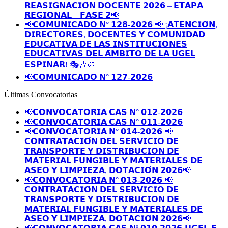
𝗥𝗘𝗔𝗦𝗜𝗚𝗡𝗔𝗖𝗜𝗢́𝗡 𝗗𝗢𝗖𝗘𝗡𝗧𝗘 𝟮𝟬𝟮𝟲 – 𝗘𝗧𝗔𝗣𝗔
𝗥𝗘𝗚𝗜𝗢𝗡𝗔𝗟 – 𝗙𝗔𝗦𝗘 𝟮📢
📢𝗖𝗢𝗠𝗨𝗡𝗜𝗖𝗔𝗗𝗢 𝗡° 𝟭𝟮𝟴-𝟮𝟬𝟮𝟲 📢 ¡𝗔𝗧𝗘𝗡𝗖𝗜𝗢́𝗡,
𝗗𝗜𝗥𝗘𝗖𝗧𝗢𝗥𝗘𝗦, 𝗗𝗢𝗖𝗘𝗡𝗧𝗘𝗦 𝗬 𝗖𝗢𝗠𝗨𝗡𝗜𝗗𝗔𝗗
𝗘𝗗𝗨𝗖𝗔𝗧𝗜𝗩𝗔 𝗗𝗘 𝗟𝗔𝗦 𝗜𝗡𝗦𝗧𝗜𝗧𝗨𝗖𝗜𝗢𝗡𝗘𝗦
𝗘𝗗𝗨𝗖𝗔𝗧𝗜𝗩𝗔𝗦 𝗗𝗘𝗟 𝗔́𝗠𝗕𝗜𝗧𝗢 𝗗𝗘 𝗟𝗔 𝗨𝗚𝗘𝗟
𝗘𝗦𝗣𝗜𝗡𝗔𝗥! 🎭🎶🎨
📢𝗖𝗢𝗠𝗨𝗡𝗜𝗖𝗔𝗗𝗢 𝗡° 𝟭𝟮𝟳-𝟮𝟬𝟮𝟲
Últimas Convocatorias
📢𝗖𝗢𝗡𝗩𝗢𝗖𝗔𝗧𝗢𝗥𝗜𝗔 𝗖𝗔𝗦 𝗡° 𝟬𝟭𝟮-𝟮𝟬𝟮𝟲
📢𝗖𝗢𝗡𝗩𝗢𝗖𝗔𝗧𝗢𝗥𝗜𝗔 𝗖𝗔𝗦 𝗡° 𝟬𝟭𝟭-𝟮𝟬𝟮𝟲
📢𝗖𝗢𝗡𝗩𝗢𝗖𝗔𝗧𝗢𝗥𝗜𝗔 𝗡° 𝟬𝟭𝟰-𝟮𝟬𝟮𝟲 📢
𝗖𝗢𝗡𝗧𝗥𝗔𝗧𝗔𝗖𝗜𝗢́𝗡 𝗗𝗘𝗟 𝗦𝗘𝗥𝗩𝗜𝗖𝗜𝗢 𝗗𝗘
𝗧𝗥𝗔𝗡𝗦𝗣𝗢𝗥𝗧𝗘 𝗬 𝗗𝗜𝗦𝗧𝗥𝗜𝗕𝗨𝗖𝗜𝗢𝗡 𝗗𝗘
𝗠𝗔𝗧𝗘𝗥𝗜𝗔𝗟 𝗙𝗨𝗡𝗚𝗜𝗕𝗟𝗘 𝗬 𝗠𝗔𝗧𝗘𝗥𝗜𝗔𝗟𝗘𝗦 𝗗𝗘
𝗔𝗦𝗘𝗢 𝗬 𝗟𝗜𝗠𝗣𝗜𝗘𝗭𝗔, 𝗗𝗢𝗧𝗔𝗖𝗜𝗢́𝗡 𝟮𝟬𝟮𝟲📢
📢𝗖𝗢𝗡𝗩𝗢𝗖𝗔𝗧𝗢𝗥𝗜𝗔 𝗡° 𝟬𝟭𝟯-𝟮𝟬𝟮𝟲 📢
𝗖𝗢𝗡𝗧𝗥𝗔𝗧𝗔𝗖𝗜𝗢́𝗡 𝗗𝗘𝗟 𝗦𝗘𝗥𝗩𝗜𝗖𝗜𝗢 𝗗𝗘
𝗧𝗥𝗔𝗡𝗦𝗣𝗢𝗥𝗧𝗘 𝗬 𝗗𝗜𝗦𝗧𝗥𝗜𝗕𝗨𝗖𝗜𝗢𝗡 𝗗𝗘
𝗠𝗔𝗧𝗘𝗥𝗜𝗔𝗟 𝗙𝗨𝗡𝗚𝗜𝗕𝗟𝗘 𝗬 𝗠𝗔𝗧𝗘𝗥𝗜𝗔𝗟𝗘𝗦 𝗗𝗘
𝗔𝗦𝗘𝗢 𝗬 𝗟𝗜𝗠𝗣𝗜𝗘𝗭𝗔, 𝗗𝗢𝗧𝗔𝗖𝗜𝗢́𝗡 𝟮𝟬𝟮𝟲📢