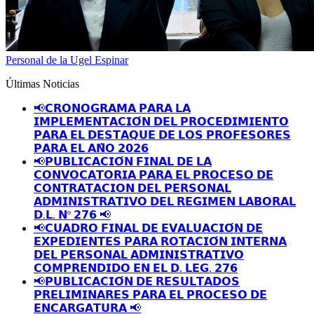
Personal de la Ugel Espinar
Últimas Noticias
📢𝗖𝗥𝗢𝗡𝗢𝗚𝗥𝗔𝗠𝗔 𝗣𝗔𝗥𝗔 𝗟𝗔
𝗜𝗠𝗣𝗟𝗘𝗠𝗘𝗡𝗧𝗔𝗖𝗜𝗢́𝗡 𝗗𝗘𝗟 𝗣𝗥𝗢𝗖𝗘𝗗𝗜𝗠𝗜𝗘𝗡𝗧𝗢
𝗣𝗔𝗥𝗔 𝗘𝗟 𝗗𝗘𝗦𝗧𝗔𝗤𝗨𝗘 𝗗𝗘 𝗟𝗢𝗦 𝗣𝗥𝗢𝗙𝗘𝗦𝗢𝗥𝗘𝗦
𝗣𝗔𝗥𝗔 𝗘𝗟 𝗔𝗡̃𝗢 𝟮𝟬𝟮𝟲
📢𝗣𝗨𝗕𝗟𝗜𝗖𝗔𝗖𝗜𝗢́𝗡 𝗙𝗜𝗡𝗔𝗟 𝗗𝗘 𝗟𝗔
𝗖𝗢𝗡𝗩𝗢𝗖𝗔𝗧𝗢𝗥𝗜𝗔 𝗣𝗔𝗥𝗔 𝗘𝗟 𝗣𝗥𝗢𝗖𝗘𝗦𝗢 𝗗𝗘
𝗖𝗢𝗡𝗧𝗥𝗔𝗧𝗔𝗖𝗜𝗢𝗡 𝗗𝗘𝗟 𝗣𝗘𝗥𝗦𝗢𝗡𝗔𝗟
𝗔𝗗𝗠𝗜𝗡𝗜𝗦𝗧𝗥𝗔𝗧𝗜𝗩𝗢 𝗗𝗘𝗟 𝗥𝗘𝗚𝗜𝗠𝗘𝗡 𝗟𝗔𝗕𝗢𝗥𝗔𝗟
𝗗.𝗟. 𝗡º 𝟮𝟳𝟲 📢
📢𝗖𝗨𝗔𝗗𝗥𝗢 𝗙𝗜𝗡𝗔𝗟 𝗗𝗘 𝗘𝗩𝗔𝗟𝗨𝗔𝗖𝗜𝗢́𝗡 𝗗𝗘
𝗘𝗫𝗣𝗘𝗗𝗜𝗘𝗡𝗧𝗘𝗦 𝗣𝗔𝗥𝗔 𝗥𝗢𝗧𝗔𝗖𝗜𝗢́𝗡 𝗜𝗡𝗧𝗘𝗥𝗡𝗔
𝗗𝗘𝗟 𝗣𝗘𝗥𝗦𝗢𝗡𝗔𝗟 𝗔𝗗𝗠𝗜𝗡𝗜𝗦𝗧𝗥𝗔𝗧𝗜𝗩𝗢
𝗖𝗢𝗠𝗣𝗥𝗘𝗡𝗗𝗜𝗗𝗢 𝗘𝗡 𝗘𝗟 𝗗. 𝗟𝗘𝗚. 𝟮𝟳𝟲
📢𝗣𝗨𝗕𝗟𝗜𝗖𝗔𝗖𝗜𝗢́𝗡 𝗗𝗘 𝗥𝗘𝗦𝗨𝗟𝗧𝗔𝗗𝗢𝗦
𝗣𝗥𝗘𝗟𝗜𝗠𝗜𝗡𝗔𝗥𝗘𝗦 𝗣𝗔𝗥𝗔 𝗘𝗟 𝗣𝗥𝗢𝗖𝗘𝗦𝗢 𝗗𝗘
𝗘𝗡𝗖𝗔𝗥𝗚𝗔𝗧𝗨𝗥𝗔 📢